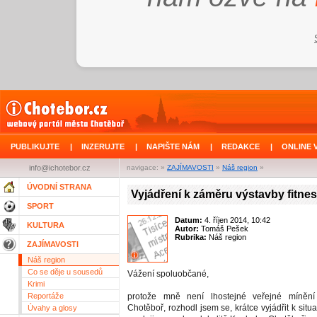
PUBLIKUJTE
|
INZERUJTE
|
NAPIŠTE NÁM
|
REDAKCE
|
ONLINE 
info@ichotebor.cz
navigace: »
ZAJÍMAVOSTI
»
Náš region
»
ÚVODNÍ STRANA
Vyjádření k záměru výstavby fitnes
SPORT
Datum:
4. říjen 2014, 10:42
KULTURA
Autor:
Tomáš Pešek
Rubrika:
Náš region
ZAJÍMAVOSTI
Náš region
Co se děje u sousedů
Vážení spoluobčané,
Krimi
Reportáže
protože mně není lhostejné veřejné míněn
Chotěboř, rozhodl jsem se, krátce vyjádřit k situa
Úvahy a glosy