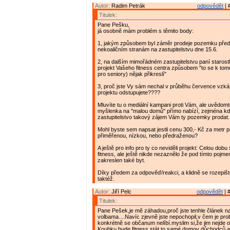
Autor:
Radim Petrák
odpovědět
| 
Titulek:
Pane Pešku,
já osobně mám problém s těmito body:
1, jakým způsobem byl záměr prodeje pozemku před
nekoaličním stranám na zastupitelstvu dne 15.6.
2, na dalším mimořádném zastupitelstvu paní staros
projekt Vašeho fitness centra způsobem "to se k tom
pro seniory) nějak přikreslí"
3, proč jste Vy sám nechal v průběhu července vzká
projektu odstupujete????
Mluvíte tu o mediální kampani proti Vám, ale uvědomt
myšlenka na "malou domů" přímo nabízí, zejména 
zastupitelstvo takový zájem Vám ty pozemky prodat.
Mohl byste sem napsat jestli cenu 300,- Kč za metr 
přiměřenou, nízkou, nebo předraženou?
A ještě pro info pro ty co neviděli projekt: Celou dobu
fitness, ale ještě nikde nezaznělo že pod tímto pojme
zakreslen také byt.
Díky předem za odpověď/reakci, a klidně se rozepišt
taktéž.
Autor:
Jiří Pelc
odpovědět
| 
Titulek:
Pane Pešek,je mě záhadou,proč jste tenhle článek n
volbama....Navíc zjevně jste nepochopil,v čem je pro
konkrétně se občanum nelíbí.myslim si,že jim nejde o t
Koubku bude fitness stát,to samé domov důchodců,a