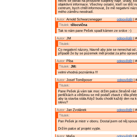
nechť se obrátí na příslušné subjekty např. úřady, kd
objektivní informace. Všechny ostatní, kteří se těší n
centrum, bych chtěl informovat, že mě negativní názo
mého záměru neodradí.
Autor:
Arnold Schwarzenegger
odpovědět
| #
Titulek:
tělocvična
Tak to nám pane Pešek spadl kámen ze srdce :-)
Autor:
JM
odpovědět
| #
Titulek:
Co negativní názory, hlavně aby jste se nenechal od
případě že by se pozemek měl prodat za jeho oprav
Autor:
Píba
odpovědět
| #
Titulek:
JM:
velmi vhodná poznámka !!!
Autor:
Josef Toměposer
odpovědět
| 
Titulek:
Pane Pešek já vám tak moc držim palce.Strašně rád
perličkách a většinou se mě podaří zbavit z těla př
aby ta stavba stála.Když budu chodit každý den na 
slevu?
Autor:
Jan Zvolánek
odpovědět
| #
Titulek:
Pan Pešek je mistr v oboru. Dostal jsem od něj spou
Držím palce ať projekt vyjde.
Autor:
Maša
odpovědět
| #