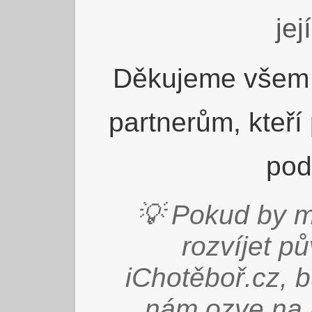
jej
Děkujeme všem 
partnerům, kteří
pod
💡 Pokud by m
rozvíjet p
iChotěboř.cz, 
nám ozve na