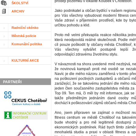
prodeji pozemku v lokalitě Koubek v Chotěboři.
ŠKOLSTVÍ
Jako podnikatel a občan bydlící v našem region
ARCHIV
pro Vás všechny vybudovat moderní fitness cen
Vaše zdraví v příjemném prostředí, kde by byl
určitou pohodu a klid.
Radniční okénko
Proto mě velmi překvapila reakce několika jedno
Městská policie
která neodpovídá reálné skutečnosti. Podle m
Komunální politika
cíl pouze poškodit ty občany města Chotěboř, kt
Vás všechny vytvářet postupně lepší ži
odpovídající zdravému životnímu stylu.
KULTURNÍ AKCE
V návaznosti na shora uvedené mně nezbývá, než 
že novinová kampaň proti mé osobě se nezak
Navíc je dle mého názoru zaměřená v tomto pře
na poškození poctivých zastupitelů a občanů mě
PARTNEŘI
zarážející, že se takovému jednání dle mého náz
jeden člen současného zastupitelstva města za p
Top 09. Ten má, či měl by mít informace, jak se ř
takže předmětným jednáním dané osoby mů
dochází k poškozování zájmů občanů města Chot
Ano, jsem připraven se zajímat o možnost rea
fitness centrum ve městě Chotěboř na takovém
bude vhodný a pro mě legitimně dostupný za
ekonomických podmínek. Rád bych tímto záměre
mnohaletá studia a praxi v oblasti fitness a up