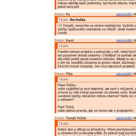
města nabídla lepší podmínky, byl byste blázen, kdy
jedné nevyužil.
Autor:
Pú
odpovědět
| #
Titulek:
Re:fraška
Tomáši, nenechte se otrávit nepřejícími. Vydržte 
služby špičkového standardu ve městě. Jinak budem
čumět
Autor:
Karel
odpovědět
| 
Titulek:
Fandím tomuto projektu a pokud jde o mě, nebyl bych
ten pozemek dostal zadarmo. Chotěboř se pomalu ale
dál větší prdelí oproti ostatním městům. Mladé tu nic
s tím nic neudělá zůstanou tu jenom cikáni, důchodc
živících místní hospody. Jen více takových projektů.
Autor:
Píba
odpovědět
| #
Titulek:
Pane Pešku,
vaše vyjádření je sice dojemné, ale není z něj jasné, 
zrovna vy měl získat pozemek za zlomek ceny. Bude
uvedené služby občanům města zdarma? Nebo se o z
s městem?
Paní Tichá,
máte úplnou pravdu, jak se cenou tak s propojením.
Autor:
Tomáš Pešek
odpovědět
| #
Titulek:
Dobrý den a děkuji za příspěvky. Všem pochybova
a závistivcům si dovoluji sdělit, že pokud mají pochyb