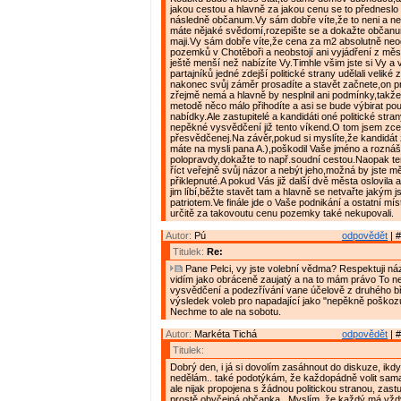
jakou cestou a hlavně za jakou cenu se to předneslo
následně občanum.Vy sám dobře víte,že to neni a n
máte nějaké svědomí,rozepište se a dokažte občanu
maji.Vy sám dobře víte,že cena za m2 absolutně n
pozemků v Chotěboři a neobstojí ani vyjádření z měs
ještě menší než nabízíte Vy.Timhle všim jste si Vy a 
partajníků jedné zdejší politické strany udělali veliké
nakonec svůj záměr prosadíte a stavět začnete,on pro
zřejmě nemá a hlavně by nesplnil ani podmínky,takž
metodě něco málo přihodíte a asi se bude výbirat po
nabídky.Ale zastupitelé a kandidáti oné politické stra
nepěkné vysvědčení již tento víkend.O tom jsem zce
přesvědčenej.Na závěr,pokud si myslíte,že kandidát z 
máte na mysli pana A.),poškodil Vaše jméno a roznáš
polopravdy,dokažte to např.soudní cestou.Naopak te
říct veřejně svůj názor a nebýt jeho,možná by jste měl
přiklepnuté.A pokud Vás již další dvě města oslovila 
jim líbí,běžte stavět tam a hlavně se netvařte jakým j
patriotem.Ve finále jde o Vaše podnikání a ostatní mís
určitě za takovoutu cenu pozemky také nekupovali.
Autor:
Pú
odpovědět
| #
Titulek:
Re:
Pane Pelci, vy jste volební vědma? Respektuji názo
vidím jako obráceně zaujatý a na to mám právo To 
vysvědčení a podezřívání vane účelově z druhého b
výsledek voleb pro napadající jako "nepěkně poškozuj
Nechme to ale na sobotu.
Autor:
Markéta Tichá
odpovědět
| #
Titulek:
Dobrý den, i já si dovolím zasáhnout do diskuze, ikd
nedělám.. také podotýkám, že každopádně volit sama
ale nijak propojena s žádnou politickou stranou, zast
prostě obyčejná občanka.. Myslím, že každý má vžd