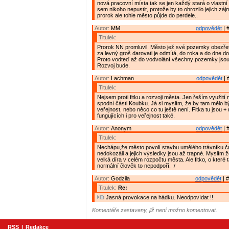
nová pracovní místa tak se jen každý stará o vlastní
sem nikoho nepustit, protože by to ohrozilo jejich zá
prorok ale tohle město půjde do perdele..
Autor:
MM
odpovědět
| 
Titulek:
Prorok NN promluvil. Město jež své pozemky obezřet
za levný groš darovati je odmítá, do roka a do dne do
Proto vodteď až do vodvolání všechny pozemky jso
Rozvoj bude.
Autor:
Lachman
odpovědět
| 
Titulek:
Nejsem proti fitku a rozvoji města. Jen řeším využití
spodní části Koubku. Já si myslím, že by tam mělo bý
veřejnost, nebo něco co tu ještě není. Fitka tu jsou + 
fungujících i pro veřejnost také.
Autor:
Anonym
odpovědět
| 
Titulek:
Nechápu,že město povolí stavbu umělého trávníku čut
nedokozáli a jejich výsledky jsou až trapné. Myslím ž
velká díra v celém rozpočtu města. Ale fitko, o které 
normální člověk to nepodpoří. :/
Autor:
Godzila
odpovědět
| #
Titulek:
Re:
Jasná provokace na hádku. Neodpovídat !!
Komentáře zastaveny, již není možno komentovat.
RSS
|
Redakce