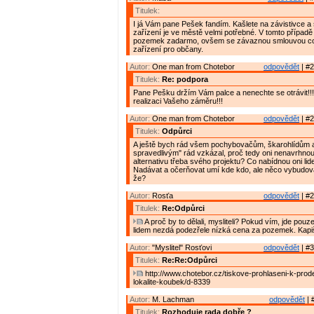
Titulek:
I já Vám pane Pešek fandím. Kašlete na závistivce a 
zařízení je ve městě velmi potřebné. V tomto případě
pozemek zadarmo, ovšem se závaznou smlouvou co
zařízení pro občany.
Autor:
One man from Chotebor
odpovědět
| #2
Titulek:
Re: podpora
Pane Pešku držím Vám palce a nenechte se otrávit!!!
realizaci Vašeho záměru!!!
Autor:
One man from Chotebor
odpovědět
| #2
Titulek:
Odpůrci
A ještě bych rád všem pochybovačům, škarohlídům 
spravedlivým" rád vzkázal, proč tedy oni nenavrhnou
alternativu třeba svého projektu? Co nabídnou oni li
Nadávat a očerňovat umí kde kdo, ale něco vybudovat
že?
Autor:
Rosťa
odpovědět
| #2
Titulek:
Re:Odpůrci
A proč by to dělali, mysliteli? Pokud vím, jde pouze
lidem nezdá podezřele nízká cena za pozemek. Kapi
Autor:
"Myslitel" Rosťovi
odpovědět
| #3
Titulek:
Re:Re:Odpůrci
http://www.chotebor.cz/tiskove-prohlaseni-k-prod
lokalite-koubek/d-8339
Autor:
M. Lachman
odpovědět
| 
Titulek:
Rozhoduje rada dobře ?