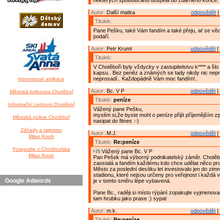
některých spoluobčanů dospěla do zdárného konce.
Autor:
Další matka
odpovědět
|
Titulek:
Pane Pešku, také Vám fandím a také přeju, ať se věc
podaří.
Autor:
Petr Kruml
odpovědět
|
Titulek:
V Chotěboři byly vždycky v zastupitelstvu k**** a šlo j
kapsu.. Bez peněz a známých se tady nikdy nic nepr
neprosadí.. Každopádně Vám moc fandím!..
Internetové aplikace
Autor:
Bc. V P
odpovědět
|
Městská knihovna Chotěboř
Titulek:
peníze
Informační centrum Chotěboř
Vážený pane Pešku,
myslím si,že byste mohl o peníze přijít příjemějším 
Městská policie Chotěboř
nasipat do fitnes :-)
Záhady a tajemno
Autor:
M.J.
odpovědět
|
Milan Knob
Titulek:
Re:peníze
Fotografie z Chotěbořska
Vážený pane Bc. V P
Milan Knob
Pan Pešek má výborný podnikatelský záměr. Chotěbo
zaostalá a fandím každému kdo chce udělat něco pro
Město za poslední desítku let investovalo jen do zim
stadionu, které nejsou určeny pro veřejnost i každá 
Google Adwords
je v tomto směru lépe vybavená.
Pane Bc., raději si místo rýpání zopakujte vyjmenov
tam hrubku jako prase :) sypat
Autor:
m.k.
odpovědět
|
Titulek:
Re:peníze