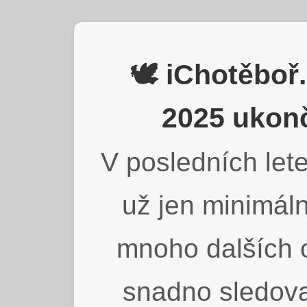
🕊️ iChotěbo
2025 ukonč
V posledních lete
už jen minimáln
mnoho dalších o
snadno sledova