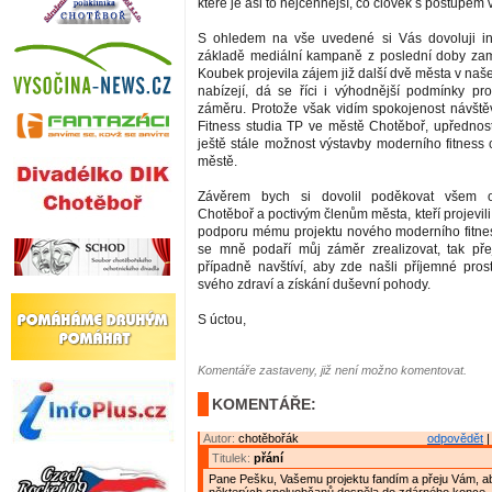
které je asi to nejcennější, co člověk s postupem
S ohledem na vše uvedené si Vás dovoluji in
základě mediální kampaně z poslední doby zam
Koubek projevila zájem již další dvě města v naš
nabízejí, dá se říci i výhodnější podmínky pr
záměru. Protože však vidím spokojenost návštěv
Fitness studia TP ve městě Chotěboř, upřednostň
ještě stále možnost výstavby moderního fitness
městě.
Závěrem bych si dovolil poděkovat všem
Chotěboř a poctivým členům města, kteří projevili 
podporu mému projektu nového moderního fitne
se mně podaří můj záměr zrealizovat, tak pře
případně navštíví, aby zde našli příjemné pros
svého zdraví a získání duševní pohody.
S úctou,
Komentáře zastaveny, již není možno komentovat.
KOMENTÁŘE:
Autor:
chotěbořák
odpovědět
|
Titulek:
přání
Pane Pešku, Vašemu projektu fandím a přeju Vám, ab