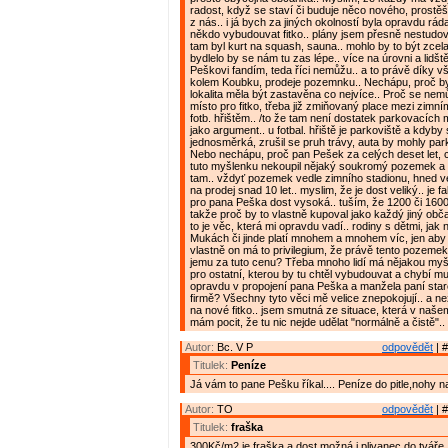
radost, když se staví či buduje něco nového, prost
z nás.. i já bych za jiných okolností byla opravdu rád
někdo vybudouvat fitko.. plány jsem přesně nestudov
tam byl kurt na squash, sauna.. mohlo by to být zcel
bydlelo by se nám tu zas lépe.. více na úrovni a lidštěj
Peškovi fandím, teda říci nemůžu.. a to právě díky 
kolem Koubku, prodeje pozemnku.. Nechápu, proč b
lokalita měla být zastavěna co nejvíce.. Proč se nemůž
místo pro fitko, třeba již zmiňovaný place mezi zimn
fotb. hřištěm.. /to že tam není dostatek parkovacích m
jako argument.. u fotbal. hřiště je parkoviště a kdyby 
jednosměrká, zrušil se pruh trávy, auta by mohly parko
Nebo nechápu, proč pan Pešek za celých deset let, c
tuto myšlenku nekoupil nějaký soukromý pozemek a n
tam.. vždyť pozemek vedle zimního stadionu, hned v
na prodej snad 10 let.. myslim, že je dost veliký.. je f
pro pana Peška dost vysoká.. tuším, že 1200 či 1600
takže proč by to vlastně kupoval jako každý jiný obča
to je věc, která mi opravdu vadí.. rodiny s dětmi, jak
Mukách či jinde platí mnohem a mnohem víc, jen aby t
vlastně on má to privilegium, že právě tento pozeme
jemu za tuto cenu? Třeba mnoho lidí má nějakou my
pro ostatní, kterou by tu chtěl vybudouvat a chybí mu 
opravdu v propojení pana Peška a manžela paní star
firmě? Všechny tyto věci mě velice znepokojují.. a ne
na nové fitko.. jsem smutná ze situace, která v naše
mám pocit, že tu nic nejde udělat "normálně a čistě"..
Autor:
Bc. V P
odpovědět
| #
Titulek:
Peníze
Já vám to pane Pešku říkal.... Peníze do pitle,nohy 
Autor:
TO
odpovědět
| #
Titulek:
fraška
300Kč/m2 je fraška a dost možná i plivanec do tváře. 