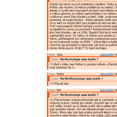
Každý má nárok na své podnikání a bydlení. Výtky p
Peška, ale myslím, že hlavní problém je na radnici. 
detaily a rozdíl mezi travnatým pruhem mezi plotem a
a velkou plochou se sítěmi, parkovištěm a ve středu
rozlišoval i horní část Koubku a dolní. Dále „soukrom
pozemek od soukromníka – třeba zahradu vedle zim
Je to také ve středu dění (pro bydlení by tam byl ale h
Proč mají podpořit všichni občané zrovna tohoto podn
symbolickou cenou za pozemek? Kompromisem může
jiné části Koubku, ale za 1200. Spodní část bych ned
zajímavější cenu. Už vidím, že město nyní prodá za 3
řekne „potřebujeme pro občanskou vybavenost poz
ho od soukromé osoby za 2000,-“ Zda je fitko a bydle
všechny tak prospěné a dotované, tak proč je podm
tohoto účelu pouze 10 let.?! To také nechápu…
Autor:
Jára
odpovědět
| 
Titulek:
Re:Rozhoduje rada dobře ?
Buď v klidu, pan Pešek to postaví někde u Pardu
tvojí zásluhou ho..o.
Autor:
Kamil
odpovědět
| 
Titulek:
Re:Re:Rozhoduje rada dobře ?
Přesně tak!
Autor:
NN
odpovědět
| 
Titulek:
Re:Rozhoduje rada dobře ?
Pokud budou všichni přemýšlet jak ty Lachtane, t
vždycky kulový. Každý jen závidí, chytračí ale víc 
než udělá. A když se tu někdo snaží něco udělat tak 
vám podobní odradí. Jen tak dál pokračujte a za chvíl
Ždírec. Místo aby zde byla snaha vyhovět lidem co tu
vytvořit a nebo firmám, které by zde chtěly začít podn