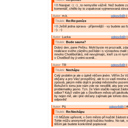
Nasipat :-) :-) , to nemyslíte vážně. Než budete z
komentář, chtělo by to zopakovat vyjmenovaná slova
Autor:
m.k.
odpovědět
|
Titulek:
Re:Re:peníze
Ještě jedna oprava - příjemnější - vy budete asi fak
:-). :-)
Autor:
Lucka
odpovědět
|
Titulek:
Bude sauna?
Dobrý den, pane Pešku. Mohl byste mi prozradit, zda
realizace svého záměru počítáte i s výstavbou mal
mnoho Chotěbořáků, mě nevyjímajíc, kteří za ní nyní
v Chotěboři by ji velmi ocenili...
Autor:
TR
odpovědět
|
Titulek:
Nechápu
Celý problém je ale o úplně něčem jiném. Věřím že V
občany a pro Vás! prospěšný, ale to co vadí mnoha
způsob, jakým mělo dojít k prodeji městského pozemku
Bohužel k tomu jste nám zde nic nesdělil, aby jste vne
problematiky jasno. Tzn. že Vám stačilo napsat žádo
odbor? Když vidím jak s člověkem město při jakékoliv ž
by nejen mě, ale i jiné občany zajímalo jak tohoto do
odpověď
Autor:
Pú
odpovědět
| #
Titulek:
Re:Nechápu
Můžete upřesnit, v čem město při každé žádosti s
Tohle můžu anonymně psát každou hodinu. No tak, 
těším jak budete konkrétně popisovat