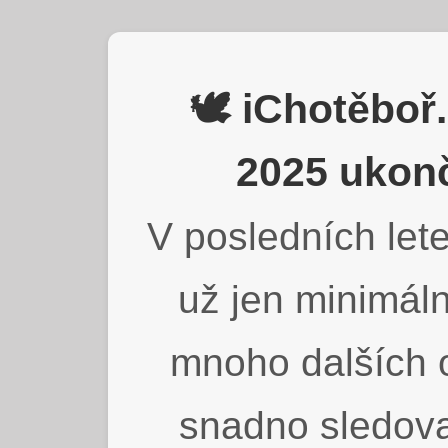
🕊️ iChotěbo
2025 ukonč
V posledních lete
už jen minimáln
mnoho dalších o
snadno sledova