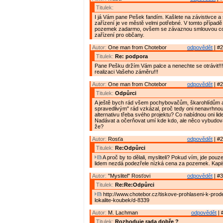
Titulek:
I já Vám pane Pešek fandím. Kašlete na závistivce a 
zařízení je ve městě velmi potřebné. V tomto případě
pozemek zadarmo, ovšem se závaznou smlouvou co
zařízení pro občany.
Autor:
One man from Chotebor
odpovědět
| #2
Titulek:
Re: podpora
Pane Pešku držím Vám palce a nenechte se otrávit!!!
realizaci Vašeho záměru!!!
Autor:
One man from Chotebor
odpovědět
| #2
Titulek:
Odpůrci
A ještě bych rád všem pochybovačům, škarohlídům 
spravedlivým" rád vzkázal, proč tedy oni nenavrhnou
alternativu třeba svého projektu? Co nabídnou oni li
Nadávat a očerňovat umí kde kdo, ale něco vybudovat
že?
Autor:
Rosťa
odpovědět
| #2
Titulek:
Re:Odpůrci
A proč by to dělali, mysliteli? Pokud vím, jde pouze
lidem nezdá podezřele nízká cena za pozemek. Kapi
Autor:
"Myslitel" Rosťovi
odpovědět
| #3
Titulek:
Re:Re:Odpůrci
http://www.chotebor.cz/tiskove-prohlaseni-k-prod
lokalite-koubek/d-8339
Autor:
M. Lachman
odpovědět
| 
Titulek:
Rozhoduje rada dobře ?