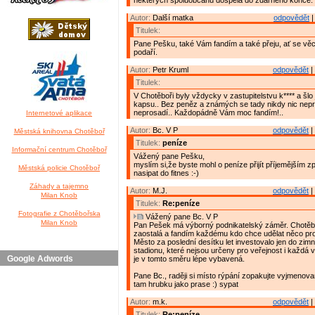
některých spoluobčanů dospěla do zdárného konce.
Autor:
Další matka
odpovědět
|
Titulek:
Pane Pešku, také Vám fandím a také přeju, ať se věc
podaří.
Autor:
Petr Kruml
odpovědět
|
Titulek:
V Chotěboři byly vždycky v zastupitelstvu k**** a šlo j
kapsu.. Bez peněz a známých se tady nikdy nic nepr
neprosadí.. Každopádně Vám moc fandím!..
Internetové aplikace
Autor:
Bc. V P
odpovědět
|
Městská knihovna Chotěboř
Titulek:
peníze
Informační centrum Chotěboř
Vážený pane Pešku,
myslím si,že byste mohl o peníze přijít příjemějším 
Městská policie Chotěboř
nasipat do fitnes :-)
Záhady a tajemno
Autor:
M.J.
odpovědět
|
Milan Knob
Titulek:
Re:peníze
Fotografie z Chotěbořska
Vážený pane Bc. V P
Milan Knob
Pan Pešek má výborný podnikatelský záměr. Chotěbo
zaostalá a fandím každému kdo chce udělat něco pro
Město za poslední desítku let investovalo jen do zim
stadionu, které nejsou určeny pro veřejnost i každá 
Google Adwords
je v tomto směru lépe vybavená.
Pane Bc., raději si místo rýpání zopakujte vyjmenov
tam hrubku jako prase :) sypat
Autor:
m.k.
odpovědět
|
Titulek:
Re:peníze