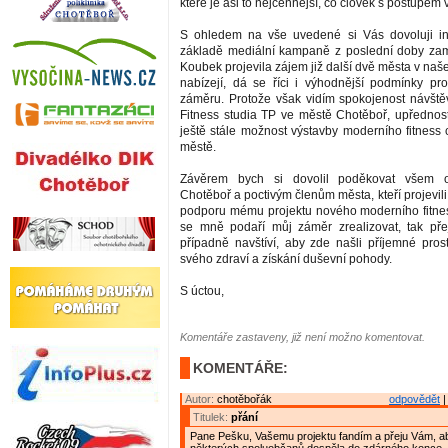
které je asi to nejcennější, co člověk s postupem
S ohledem na vše uvedené si Vás dovoluji in
základě mediální kampaně z poslední doby zam
Koubek projevila zájem již další dvě města v naš
nabízejí, dá se říci i výhodnější podmínky pr
záměru. Protože však vidím spokojenost návštěv
Fitness studia TP ve městě Chotěboř, upřednostň
ještě stále možnost výstavby moderního fitness
městě.
Závěrem bych si dovolil poděkovat všem
Chotěboř a poctivým členům města, kteří projevili 
podporu mému projektu nového moderního fitne
se mně podaří můj záměr zrealizovat, tak pře
případně navštíví, aby zde našli příjemné pros
svého zdraví a získání duševní pohody.
S úctou,
Komentáře zastaveny, již není možno komentovat.
KOMENTÁŘE:
Autor:
chotěbořák
odpovědět
|
Titulek:
přání
Pane Pešku, Vašemu projektu fandím a přeju Vám, ab