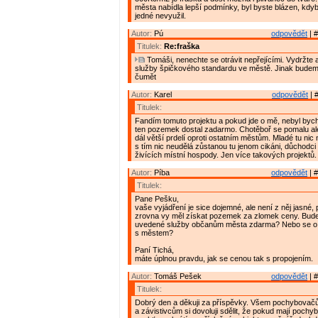
města nabídla lepší podmínky, byl byste blázen, kdy
jedné nevyužil.
Autor:
Pú
odpovědět
| #
Titulek:
Re:fraška
Tomáši, nenechte se otrávit nepřejícími. Vydržte 
služby špičkového standardu ve městě. Jinak budem
čumět
Autor:
Karel
odpovědět
| 
Titulek:
Fandím tomuto projektu a pokud jde o mě, nebyl bych
ten pozemek dostal zadarmo. Chotěboř se pomalu ale
dál větší prdelí oproti ostatním městům. Mladé tu nic
s tím nic neudělá zůstanou tu jenom cikáni, důchodc
živících místní hospody. Jen více takových projektů.
Autor:
Píba
odpovědět
| #
Titulek:
Pane Pešku,
vaše vyjádření je sice dojemné, ale není z něj jasné, 
zrovna vy měl získat pozemek za zlomek ceny. Bude
uvedené služby občanům města zdarma? Nebo se o z
s městem?
Paní Tichá,
máte úplnou pravdu, jak se cenou tak s propojením.
Autor:
Tomáš Pešek
odpovědět
| #
Titulek:
Dobrý den a děkuji za příspěvky. Všem pochybova
a závistivcům si dovoluji sdělit, že pokud mají pochyb