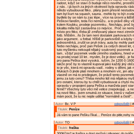
radost, když se staví či buduje něco nového, prost
z nás.. i já bych za jiných okolností byla opravdu rád
někdo vybudouvat fitko.. plány jsem přesně nestudov
tam byl kurt na squash, sauna.. mohlo by to být zcel
bydlelo by se nám tu zas lépe.. více na úrovni a lidštěj
Peškovi fandím, teda říci nemůžu.. a to právě díky 
kolem Koubku, prodeje pozemnku.. Nechápu, proč b
lokalita měla být zastavěna co nejvíce.. Proč se nemůž
místo pro fitko, třeba již zmiňovaný place mezi zimn
fotb. hřištěm.. /to že tam není dostatek parkovacích m
jako argument.. u fotbal. hřiště je parkoviště a kdyby 
jednosměrká, zrušil se pruh trávy, auta by mohly parko
Nebo nechápu, proč pan Pešek za celých deset let, c
tuto myšlenku nekoupil nějaký soukromý pozemek a n
tam.. vždyť pozemek vedle zimního stadionu, hned v
na prodej snad 10 let.. myslim, že je dost veliký.. je f
pro pana Peška dost vysoká.. tuším, že 1200 či 1600
takže proč by to vlastně kupoval jako každý jiný obča
to je věc, která mi opravdu vadí.. rodiny s dětmi, jak
Mukách či jinde platí mnohem a mnohem víc, jen aby t
vlastně on má to privilegium, že právě tento pozeme
jemu za tuto cenu? Třeba mnoho lidí má nějakou my
pro ostatní, kterou by tu chtěl vybudouvat a chybí mu 
opravdu v propojení pana Peška a manžela paní star
firmě? Všechny tyto věci mě velice znepokojují.. a ne
na nové fitko.. jsem smutná ze situace, která v naše
mám pocit, že tu nic nejde udělat "normálně a čistě"..
Autor:
Bc. V P
odpovědět
| #
Titulek:
Peníze
Já vám to pane Pešku říkal.... Peníze do pitle,nohy 
Autor:
TO
odpovědět
| #
Titulek:
fraška
300Kč/m2 je fraška a dost možná i plivanec do tváře. 