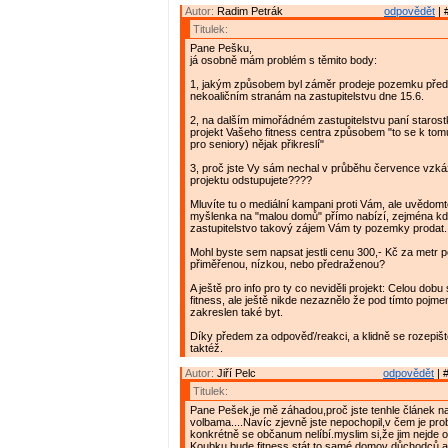
Autor:
Radim Petrák
odpovědět
| 
Titulek:
Pane Pešku,
já osobně mám problém s těmito body:
1, jakým způsobem byl záměr prodeje pozemku před
nekoaličním stranám na zastupitelstvu dne 15.6.
2, na dalším mimořádném zastupitelstvu paní staros
projekt Vašeho fitness centra způsobem "to se k tom
pro seniory) nějak přikreslí"
3, proč jste Vy sám nechal v průběhu července vzká
projektu odstupujete????
Mluvíte tu o mediální kampani proti Vám, ale uvědomt
myšlenka na "malou domů" přímo nabízí, zejména 
zastupitelstvo takový zájem Vám ty pozemky prodat.
Mohl byste sem napsat jestli cenu 300,- Kč za metr 
přiměřenou, nízkou, nebo předraženou?
A ještě pro info pro ty co neviděli projekt: Celou dobu
fitness, ale ještě nikde nezaznělo že pod tímto pojme
zakreslen také byt.
Díky předem za odpověď/reakci, a klidně se rozepišt
taktéž.
Autor:
Jiří Pelc
odpovědět
| 
Titulek:
Pane Pešek,je mě záhadou,proč jste tenhle článek n
volbama....Navíc zjevně jste nepochopil,v čem je pro
konkrétně se občanum nelíbí.myslim si,že jim nejde o t
Koubku bude fitness stát,to samé domov důchodců,a