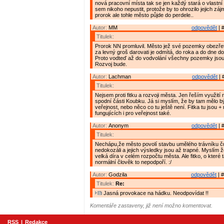
nová pracovní místa tak se jen každý stará o vlastní
sem nikoho nepustit, protože by to ohrozilo jejich zá
prorok ale tohle město půjde do perdele..
Autor:
MM
odpovědět
| 
Titulek:
Prorok NN promluvil. Město jež své pozemky obezřet
za levný groš darovati je odmítá, do roka a do dne do
Proto vodteď až do vodvolání všechny pozemky jso
Rozvoj bude.
Autor:
Lachman
odpovědět
| 
Titulek:
Nejsem proti fitku a rozvoji města. Jen řeším využití
spodní části Koubku. Já si myslím, že by tam mělo bý
veřejnost, nebo něco co tu ještě není. Fitka tu jsou + 
fungujících i pro veřejnost také.
Autor:
Anonym
odpovědět
| 
Titulek:
Nechápu,že město povolí stavbu umělého trávníku čut
nedokozáli a jejich výsledky jsou až trapné. Myslím ž
velká díra v celém rozpočtu města. Ale fitko, o které 
normální člověk to nepodpoří. :/
Autor:
Godzila
odpovědět
| #
Titulek:
Re:
Jasná provokace na hádku. Neodpovídat !!
Komentáře zastaveny, již není možno komentovat.
RSS
|
Redakce