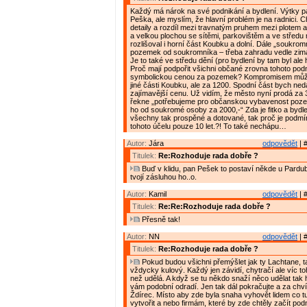
Každý má nárok na své podnikání a bydlení. Výtky p
Peška, ale myslím, že hlavní problém je na radnici. 
detaily a rozdíl mezi travnatým pruhem mezi plotem a
a velkou plochou se sítěmi, parkovištěm a ve středu
rozlišoval i horní část Koubku a dolní. Dále „soukrom
pozemek od soukromníka – třeba zahradu vedle zim
Je to také ve středu dění (pro bydlení by tam byl ale h
Proč mají podpořit všichni občané zrovna tohoto podn
symbolickou cenou za pozemek? Kompromisem může
jiné části Koubku, ale za 1200. Spodní část bych ned
zajímavější cenu. Už vidím, že město nyní prodá za 3
řekne „potřebujeme pro občanskou vybavenost poz
ho od soukromé osoby za 2000,-“ Zda je fitko a bydle
všechny tak prospěné a dotované, tak proč je podm
tohoto účelu pouze 10 let.?! To také nechápu…
Autor:
Jára
odpovědět
| 
Titulek:
Re:Rozhoduje rada dobře ?
Buď v klidu, pan Pešek to postaví někde u Pardu
tvojí zásluhou ho..o.
Autor:
Kamil
odpovědět
| 
Titulek:
Re:Re:Rozhoduje rada dobře ?
Přesně tak!
Autor:
NN
odpovědět
| 
Titulek:
Re:Rozhoduje rada dobře ?
Pokud budou všichni přemýšlet jak ty Lachtane, t
vždycky kulový. Každý jen závidí, chytračí ale víc 
než udělá. A když se tu někdo snaží něco udělat tak 
vám podobní odradí. Jen tak dál pokračujte a za chvíl
Ždírec. Místo aby zde byla snaha vyhovět lidem co tu
vytvořit a nebo firmám, které by zde chtěly začít podn