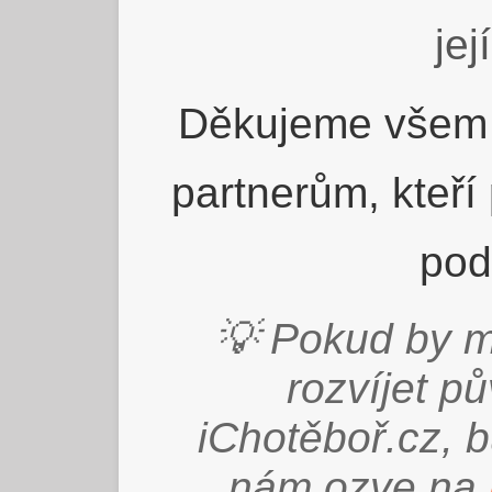
jej
Děkujeme všem 
partnerům, kteří
pod
💡 Pokud by m
rozvíjet p
iChotěboř.cz, 
nám ozve na