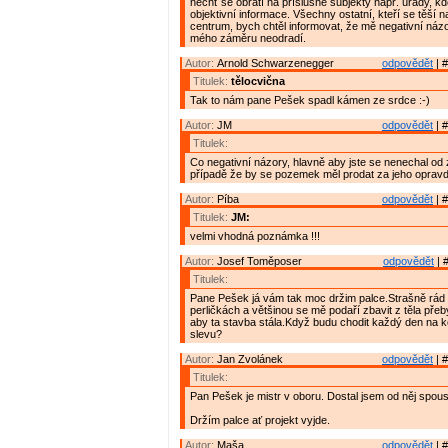
nechť se obrátí na příslušné subjekty např. úřady, kd
objektivní informace. Všechny ostatní, kteří se těší n
centrum, bych chtěl informovat, že mě negativní názo
mého záměru neodradí.
Autor:
Arnold Schwarzenegger
odpovědět
| #
Titulek:
tělocvična
Tak to nám pane Pešek spadl kámen ze srdce :-)
Autor:
JM
odpovědět
| #
Titulek:
Co negativní názory, hlavně aby jste se nenechal od
případě že by se pozemek měl prodat za jeho oprav
Autor:
Píba
odpovědět
| #
Titulek:
JM:
velmi vhodná poznámka !!!
Autor:
Josef Toměposer
odpovědět
| 
Titulek:
Pane Pešek já vám tak moc držim palce.Strašně rád
perličkách a většinou se mě podaří zbavit z těla př
aby ta stavba stála.Když budu chodit každý den na 
slevu?
Autor:
Jan Zvolánek
odpovědět
| #
Titulek:
Pan Pešek je mistr v oboru. Dostal jsem od něj spou
Držím palce ať projekt vyjde.
Autor:
Maša
odpovědět
| #