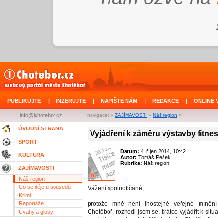
PUBLIKUJTE
|
INZERUJTE
|
NAPIŠTE NÁM
|
REDAKCE
|
ONLINE 
info@ichotebor.cz
navigace: »
ZAJÍMAVOSTI
»
Náš region
»
ÚVODNÍ STRANA
Vyjádření k záměru výstavby fitnes
SPORT
Datum:
4. říjen 2014, 10:42
KULTURA
Autor:
Tomáš Pešek
Rubrika:
Náš region
ZAJÍMAVOSTI
Náš region
Co se děje u sousedů
Vážení spoluobčané,
Krimi
Reportáže
protože mně není lhostejné veřejné míněn
Chotěboř, rozhodl jsem se, krátce vyjádřit k situa
Úvahy a glosy