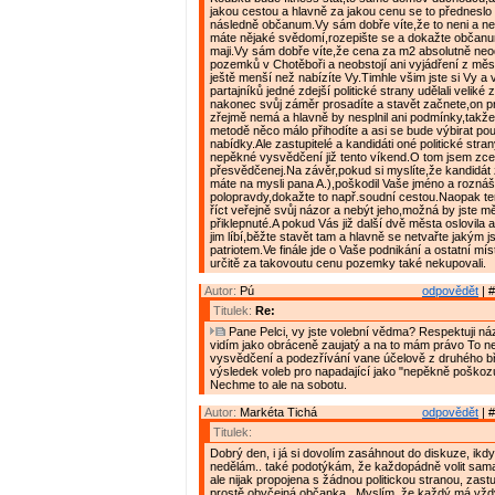
jakou cestou a hlavně za jakou cenu se to předneslo
následně občanum.Vy sám dobře víte,že to neni a n
máte nějaké svědomí,rozepište se a dokažte občanu
maji.Vy sám dobře víte,že cena za m2 absolutně n
pozemků v Chotěboři a neobstojí ani vyjádření z měs
ještě menší než nabízíte Vy.Timhle všim jste si Vy a 
partajníků jedné zdejší politické strany udělali veliké
nakonec svůj záměr prosadíte a stavět začnete,on pro
zřejmě nemá a hlavně by nesplnil ani podmínky,takž
metodě něco málo přihodíte a asi se bude výbirat po
nabídky.Ale zastupitelé a kandidáti oné politické stra
nepěkné vysvědčení již tento víkend.O tom jsem zce
přesvědčenej.Na závěr,pokud si myslíte,že kandidát z 
máte na mysli pana A.),poškodil Vaše jméno a roznáš
polopravdy,dokažte to např.soudní cestou.Naopak te
říct veřejně svůj názor a nebýt jeho,možná by jste měl
přiklepnuté.A pokud Vás již další dvě města oslovila 
jim líbí,běžte stavět tam a hlavně se netvařte jakým j
patriotem.Ve finále jde o Vaše podnikání a ostatní mís
určitě za takovoutu cenu pozemky také nekupovali.
Autor:
Pú
odpovědět
| #
Titulek:
Re:
Pane Pelci, vy jste volební vědma? Respektuji názo
vidím jako obráceně zaujatý a na to mám právo To 
vysvědčení a podezřívání vane účelově z druhého b
výsledek voleb pro napadající jako "nepěkně poškozuj
Nechme to ale na sobotu.
Autor:
Markéta Tichá
odpovědět
| #
Titulek:
Dobrý den, i já si dovolím zasáhnout do diskuze, ikd
nedělám.. také podotýkám, že každopádně volit sama
ale nijak propojena s žádnou politickou stranou, zast
prostě obyčejná občanka.. Myslím, že každý má vžd