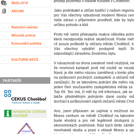
prodeji pozemku v lokalitě Koubek v Chotěboři.
ŠKOLSTVÍ
Jako podnikatel a občan bydlící v našem region
ARCHIV
pro Vás všechny vybudovat moderní fitness cen
Vaše zdraví v příjemném prostředí, kde by byl
určitou pohodu a klid.
Radniční okénko
Proto mě velmi překvapila reakce několika jedno
Městská policie
která neodpovídá reálné skutečnosti. Podle m
Komunální politika
cíl pouze poškodit ty občany města Chotěboř, kt
Vás všechny vytvářet postupně lepší ži
odpovídající zdravému životnímu stylu.
KULTURNÍ AKCE
V návaznosti na shora uvedené mně nezbývá, než 
že novinová kampaň proti mé osobě se nezak
Navíc je dle mého názoru zaměřená v tomto pře
na poškození poctivých zastupitelů a občanů mě
PARTNEŘI
zarážející, že se takovému jednání dle mého náz
jeden člen současného zastupitelstva města za p
Top 09. Ten má, či měl by mít informace, jak se ř
takže předmětným jednáním dané osoby mů
dochází k poškozování zájmů občanů města Chot
Ano, jsem připraven se zajímat o možnost rea
fitness centrum ve městě Chotěboř na takovém
bude vhodný a pro mě legitimně dostupný za
ekonomických podmínek. Rád bych tímto záměre
mnohaletá studia a praxi v oblasti fitness a up