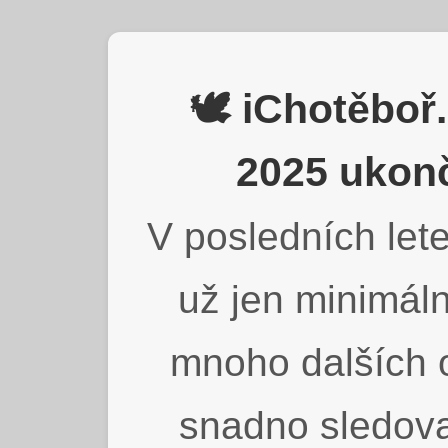
🕊️ iChotěbo
2025 ukonč
V posledních lete
už jen minimáln
mnoho dalších o
snadno sledova