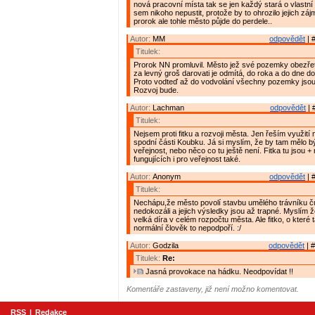
nová pracovní místa tak se jen každý stará o vlastní
sem nikoho nepustit, protože by to ohrozilo jejich zá
prorok ale tohle město půjde do perdele..
Autor:
MM
odpovědět
| 
Titulek:
Prorok NN promluvil. Město jež své pozemky obezřet
za levný groš darovati je odmítá, do roka a do dne do
Proto vodteď až do vodvolání všechny pozemky jso
Rozvoj bude.
Autor:
Lachman
odpovědět
| 
Titulek:
Nejsem proti fitku a rozvoji města. Jen řeším využití
spodní části Koubku. Já si myslím, že by tam mělo bý
veřejnost, nebo něco co tu ještě není. Fitka tu jsou + 
fungujících i pro veřejnost také.
Autor:
Anonym
odpovědět
| 
Titulek:
Nechápu,že město povolí stavbu umělého trávníku čut
nedokozáli a jejich výsledky jsou až trapné. Myslím ž
velká díra v celém rozpočtu města. Ale fitko, o které 
normální člověk to nepodpoří. :/
Autor:
Godzila
odpovědět
| #
Titulek:
Re:
Jasná provokace na hádku. Neodpovídat !!
Komentáře zastaveny, již není možno komentovat.
RSS
|
Redakce