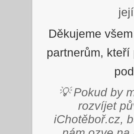
jej
Děkujeme všem 
partnerům, kteří
pod
💡 Pokud by m
rozvíjet p
iChotěboř.cz, 
nám ozve na