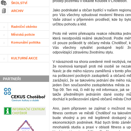
prodeji pozemku v lokalitě Koubek v Chotěboři.
ŠKOLSTVÍ
Jako podnikatel a občan bydlící v našem region
ARCHIV
pro Vás všechny vybudovat moderní fitness cen
Vaše zdraví v příjemném prostředí, kde by byl
určitou pohodu a klid.
Radniční okénko
Proto mě velmi překvapila reakce několika jedno
Městská policie
která neodpovídá reálné skutečnosti. Podle m
Komunální politika
cíl pouze poškodit ty občany města Chotěboř, kt
Vás všechny vytvářet postupně lepší ži
odpovídající zdravému životnímu stylu.
KULTURNÍ AKCE
V návaznosti na shora uvedené mně nezbývá, než 
že novinová kampaň proti mé osobě se nezak
Navíc je dle mého názoru zaměřená v tomto pře
na poškození poctivých zastupitelů a občanů mě
PARTNEŘI
zarážející, že se takovému jednání dle mého náz
jeden člen současného zastupitelstva města za p
Top 09. Ten má, či měl by mít informace, jak se ř
takže předmětným jednáním dané osoby mů
dochází k poškozování zájmů občanů města Chot
Ano, jsem připraven se zajímat o možnost rea
fitness centrum ve městě Chotěboř na takovém
bude vhodný a pro mě legitimně dostupný za
ekonomických podmínek. Rád bych tímto záměre
mnohaletá studia a praxi v oblasti fitness a up