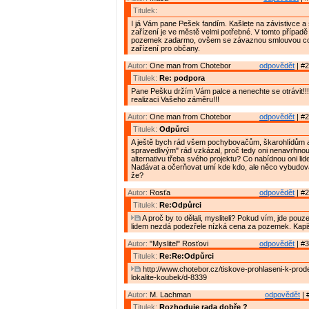
Titulek:
I já Vám pane Pešek fandím. Kašlete na závistivce a 
zařízení je ve městě velmi potřebné. V tomto případě
pozemek zadarmo, ovšem se závaznou smlouvou co
zařízení pro občany.
Autor:
One man from Chotebor
odpovědět
| #2
Titulek:
Re: podpora
Pane Pešku držím Vám palce a nenechte se otrávit!!!
realizaci Vašeho záměru!!!
Autor:
One man from Chotebor
odpovědět
| #2
Titulek:
Odpůrci
A ještě bych rád všem pochybovačům, škarohlídům 
spravedlivým" rád vzkázal, proč tedy oni nenavrhnou
alternativu třeba svého projektu? Co nabídnou oni li
Nadávat a očerňovat umí kde kdo, ale něco vybudovat
že?
Autor:
Rosťa
odpovědět
| #2
Titulek:
Re:Odpůrci
A proč by to dělali, mysliteli? Pokud vím, jde pouze
lidem nezdá podezřele nízká cena za pozemek. Kapi
Autor:
"Myslitel" Rosťovi
odpovědět
| #3
Titulek:
Re:Re:Odpůrci
http://www.chotebor.cz/tiskove-prohlaseni-k-prod
lokalite-koubek/d-8339
Autor:
M. Lachman
odpovědět
| 
Titulek:
Rozhoduje rada dobře ?