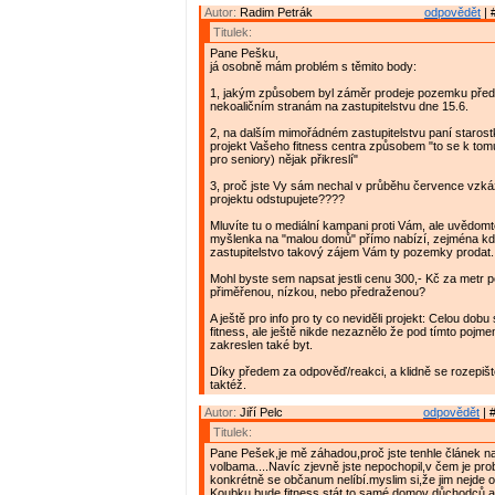
Autor:
Radim Petrák
odpovědět
| 
Titulek:
Pane Pešku,
já osobně mám problém s těmito body:
1, jakým způsobem byl záměr prodeje pozemku před
nekoaličním stranám na zastupitelstvu dne 15.6.
2, na dalším mimořádném zastupitelstvu paní staros
projekt Vašeho fitness centra způsobem "to se k tom
pro seniory) nějak přikreslí"
3, proč jste Vy sám nechal v průběhu července vzká
projektu odstupujete????
Mluvíte tu o mediální kampani proti Vám, ale uvědomt
myšlenka na "malou domů" přímo nabízí, zejména 
zastupitelstvo takový zájem Vám ty pozemky prodat.
Mohl byste sem napsat jestli cenu 300,- Kč za metr 
přiměřenou, nízkou, nebo předraženou?
A ještě pro info pro ty co neviděli projekt: Celou dobu
fitness, ale ještě nikde nezaznělo že pod tímto pojme
zakreslen také byt.
Díky předem za odpověď/reakci, a klidně se rozepišt
taktéž.
Autor:
Jiří Pelc
odpovědět
| 
Titulek:
Pane Pešek,je mě záhadou,proč jste tenhle článek n
volbama....Navíc zjevně jste nepochopil,v čem je pro
konkrétně se občanum nelíbí.myslim si,že jim nejde o t
Koubku bude fitness stát,to samé domov důchodců,a