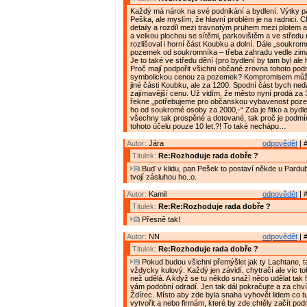
Každý má nárok na své podnikání a bydlení. Výtky p
Peška, ale myslím, že hlavní problém je na radnici. 
detaily a rozdíl mezi travnatým pruhem mezi plotem a
a velkou plochou se sítěmi, parkovištěm a ve středu
rozlišoval i horní část Koubku a dolní. Dále „soukrom
pozemek od soukromníka – třeba zahradu vedle zim
Je to také ve středu dění (pro bydlení by tam byl ale h
Proč mají podpořit všichni občané zrovna tohoto podn
symbolickou cenou za pozemek? Kompromisem může
jiné části Koubku, ale za 1200. Spodní část bych ned
zajímavější cenu. Už vidím, že město nyní prodá za 3
řekne „potřebujeme pro občanskou vybavenost poz
ho od soukromé osoby za 2000,-“ Zda je fitko a bydle
všechny tak prospěné a dotované, tak proč je podm
tohoto účelu pouze 10 let.?! To také nechápu…
Autor:
Jára
odpovědět
| 
Titulek:
Re:Rozhoduje rada dobře ?
Buď v klidu, pan Pešek to postaví někde u Pardu
tvojí zásluhou ho..o.
Autor:
Kamil
odpovědět
| 
Titulek:
Re:Re:Rozhoduje rada dobře ?
Přesně tak!
Autor:
NN
odpovědět
| 
Titulek:
Re:Rozhoduje rada dobře ?
Pokud budou všichni přemýšlet jak ty Lachtane, t
vždycky kulový. Každý jen závidí, chytračí ale víc 
než udělá. A když se tu někdo snaží něco udělat tak 
vám podobní odradí. Jen tak dál pokračujte a za chvíl
Ždírec. Místo aby zde byla snaha vyhovět lidem co tu
vytvořit a nebo firmám, které by zde chtěly začít podn