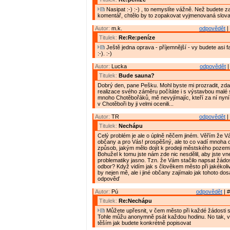
Nasipat :-) :-) , to nemyslíte vážně. Než budete z
komentář, chtělo by to zopakovat vyjmenovaná slova
Autor:
m.k.
odpovědět
|
Titulek:
Re:Re:peníze
Ještě jedna oprava - příjemnější - vy budete asi fak
:-). :-)
Autor:
Lucka
odpovědět
|
Titulek:
Bude sauna?
Dobrý den, pane Pešku. Mohl byste mi prozradit, zda
realizace svého záměru počítáte i s výstavbou mal
mnoho Chotěbořáků, mě nevyjímajíc, kteří za ní nyní
v Chotěboři by ji velmi ocenili...
Autor:
TR
odpovědět
|
Titulek:
Nechápu
Celý problém je ale o úplně něčem jiném. Věřím že V
občany a pro Vás! prospěšný, ale to co vadí mnoha
způsob, jakým mělo dojít k prodeji městského pozemku
Bohužel k tomu jste nám zde nic nesdělil, aby jste vne
problematiky jasno. Tzn. že Vám stačilo napsat žádo
odbor? Když vidím jak s člověkem město při jakékoliv ž
by nejen mě, ale i jiné občany zajímalo jak tohoto do
odpověď
Autor:
Pú
odpovědět
| #
Titulek:
Re:Nechápu
Můžete upřesnit, v čem město při každé žádosti s
Tohle můžu anonymně psát každou hodinu. No tak, 
těším jak budete konkrétně popisovat