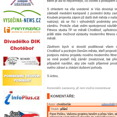
které je asi to nejcennější, co člověk s postupem
S ohledem na vše uvedené si Vás dovoluji in
základě mediální kampaně z poslední doby zam
Koubek projevila zájem již další dvě města v naš
nabízejí, dá se říci i výhodnější podmínky pr
záměru. Protože však vidím spokojenost návštěv
Fitness studia TP ve městě Chotěboř, upřednostň
ještě stále možnost výstavby moderního fitness
městě.
Závěrem bych si dovolil poděkovat všem
Chotěboř a poctivým členům města, kteří projevili 
podporu mému projektu nového moderního fitne
se mně podaří můj záměr zrealizovat, tak pře
případně navštíví, aby zde našli příjemné pros
svého zdraví a získání duševní pohody.
S úctou,
Komentáře zastaveny, již není možno komentovat.
KOMENTÁŘE:
Autor:
chotěbořák
odpovědět
|
Titulek:
přání
Pane Pešku, Vašemu projektu fandím a přeju Vám, ab