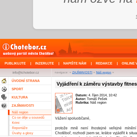
PUBLIKUJTE
|
INZERUJTE
|
NAPIŠTE NÁM
|
REDAKCE
|
ONLINE 
info@ichotebor.cz
navigace: »
ZAJÍMAVOSTI
»
Náš region
»
ÚVODNÍ STRANA
Vyjádření k záměru výstavby fitnes
SPORT
Datum:
4. říjen 2014, 10:42
KULTURA
Autor:
Tomáš Pešek
Rubrika:
Náš region
ZAJÍMAVOSTI
Náš region
Co se děje u sousedů
Vážení spoluobčané,
Krimi
Reportáže
protože mně není lhostejné veřejné míněn
Chotěboř, rozhodl jsem se, krátce vyjádřit k situa
Úvahy a glosy