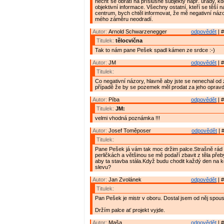
nechť se obrátí na příslušné subjekty např. úřady, kd
objektivní informace. Všechny ostatní, kteří se těší n
centrum, bych chtěl informovat, že mě negativní názo
mého záměru neodradí.
Autor:
Arnold Schwarzenegger
odpovědět
| #
Titulek:
tělocvična
Tak to nám pane Pešek spadl kámen ze srdce :-)
Autor:
JM
odpovědět
| #
Titulek:
Co negativní názory, hlavně aby jste se nenechal od
případě že by se pozemek měl prodat za jeho oprav
Autor:
Píba
odpovědět
| #
Titulek:
JM:
velmi vhodná poznámka !!!
Autor:
Josef Toměposer
odpovědět
| 
Titulek:
Pane Pešek já vám tak moc držim palce.Strašně rád
perličkách a většinou se mě podaří zbavit z těla př
aby ta stavba stála.Když budu chodit každý den na 
slevu?
Autor:
Jan Zvolánek
odpovědět
| #
Titulek:
Pan Pešek je mistr v oboru. Dostal jsem od něj spou
Držím palce ať projekt vyjde.
Autor:
Maša
odpovědět
| #