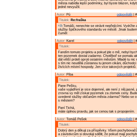
města nabídla lepší podmínky, byl byste blázen, kdy
jedné nevyužil.
Autor:
Pú
odpovědět
| #
Titulek:
Re:fraška
Tomáši, nenechte se otrávit nepřejícími. Vydržte 
služby špičkového standardu ve městě. Jinak budem
čumět
Autor:
Karel
odpovědět
| 
Titulek:
Fandím tomuto projektu a pokud jde o mě, nebyl bych
ten pozemek dostal zadarmo. Chotěboř se pomalu ale
dál větší prdelí oproti ostatním městům. Mladé tu nic
s tím nic neudělá zůstanou tu jenom cikáni, důchodc
živících místní hospody. Jen více takových projektů.
Autor:
Píba
odpovědět
| #
Titulek:
Pane Pešku,
vaše vyjádření je sice dojemné, ale není z něj jasné, 
zrovna vy měl získat pozemek za zlomek ceny. Bude
uvedené služby občanům města zdarma? Nebo se o z
s městem?
Paní Tichá,
máte úplnou pravdu, jak se cenou tak s propojením.
Autor:
Tomáš Pešek
odpovědět
| #
Titulek:
Dobrý den a děkuji za příspěvky. Všem pochybova
a závistivcům si dovoluji sdělit, že pokud mají pochyb