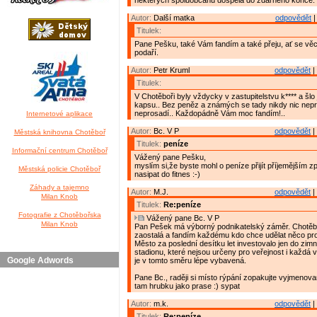
některých spoluobčanů dospěla do zdárného konce.
Autor:
Další matka
odpovědět
|
Titulek:
Pane Pešku, také Vám fandím a také přeju, ať se věc
podaří.
Autor:
Petr Kruml
odpovědět
|
Titulek:
V Chotěboři byly vždycky v zastupitelstvu k**** a šlo j
kapsu.. Bez peněz a známých se tady nikdy nic nepr
neprosadí.. Každopádně Vám moc fandím!..
Internetové aplikace
Autor:
Bc. V P
odpovědět
|
Městská knihovna Chotěboř
Titulek:
peníze
Informační centrum Chotěboř
Vážený pane Pešku,
myslím si,že byste mohl o peníze přijít příjemějším 
Městská policie Chotěboř
nasipat do fitnes :-)
Záhady a tajemno
Autor:
M.J.
odpovědět
|
Milan Knob
Titulek:
Re:peníze
Fotografie z Chotěbořska
Vážený pane Bc. V P
Milan Knob
Pan Pešek má výborný podnikatelský záměr. Chotěbo
zaostalá a fandím každému kdo chce udělat něco pro
Město za poslední desítku let investovalo jen do zim
stadionu, které nejsou určeny pro veřejnost i každá 
Google Adwords
je v tomto směru lépe vybavená.
Pane Bc., raději si místo rýpání zopakujte vyjmenov
tam hrubku jako prase :) sypat
Autor:
m.k.
odpovědět
|
Titulek:
Re:peníze