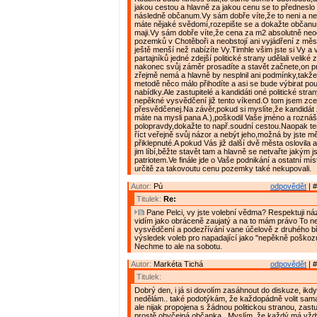
jakou cestou a hlavně za jakou cenu se to předneslo
následně občanum.Vy sám dobře víte,že to neni a n
máte nějaké svědomí,rozepište se a dokažte občanu
maji.Vy sám dobře víte,že cena za m2 absolutně n
pozemků v Chotěboři a neobstojí ani vyjádření z měs
ještě menší než nabízíte Vy.Timhle všim jste si Vy a 
partajníků jedné zdejší politické strany udělali veliké
nakonec svůj záměr prosadíte a stavět začnete,on pro
zřejmě nemá a hlavně by nesplnil ani podmínky,takž
metodě něco málo přihodíte a asi se bude výbirat po
nabídky.Ale zastupitelé a kandidáti oné politické stra
nepěkné vysvědčení již tento víkend.O tom jsem zce
přesvědčenej.Na závěr,pokud si myslíte,že kandidát z 
máte na mysli pana A.),poškodil Vaše jméno a roznáš
polopravdy,dokažte to např.soudní cestou.Naopak te
říct veřejně svůj názor a nebýt jeho,možná by jste měl
přiklepnuté.A pokud Vás již další dvě města oslovila 
jim líbí,běžte stavět tam a hlavně se netvařte jakým j
patriotem.Ve finále jde o Vaše podnikání a ostatní mís
určitě za takovoutu cenu pozemky také nekupovali.
Autor:
Pú
odpovědět
| #
Titulek:
Re:
Pane Pelci, vy jste volební vědma? Respektuji názo
vidím jako obráceně zaujatý a na to mám právo To 
vysvědčení a podezřívání vane účelově z druhého b
výsledek voleb pro napadající jako "nepěkně poškozuj
Nechme to ale na sobotu.
Autor:
Markéta Tichá
odpovědět
| #
Titulek:
Dobrý den, i já si dovolím zasáhnout do diskuze, ikd
nedělám.. také podotýkám, že každopádně volit sama
ale nijak propojena s žádnou politickou stranou, zast
prostě obyčejná občanka.. Myslím, že každý má vžd