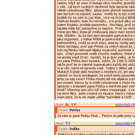
radost, když se staví či buduje něco nového, prost
z nás.. i já bych za jiných okolností byla opravdu rád
někdo vybudouvat fitko.. plány jsem přesně nestudov
tam byl kurt na squash, sauna.. mohlo by to být zcel
bydlelo by se nám tu zas lépe.. více na úrovni a lidštěj
Peškovi fandím, teda říci nemůžu.. a to právě díky 
kolem Koubku, prodeje pozemnku.. Nechápu, proč b
lokalita měla být zastavěna co nejvíce.. Proč se nemůž
místo pro fitko, třeba již zmiňovaný place mezi zimn
fotb. hřištěm.. /to že tam není dostatek parkovacích m
jako argument.. u fotbal. hřiště je parkoviště a kdyby 
jednosměrká, zrušil se pruh trávy, auta by mohly parko
Nebo nechápu, proč pan Pešek za celých deset let, c
tuto myšlenku nekoupil nějaký soukromý pozemek a n
tam.. vždyť pozemek vedle zimního stadionu, hned v
na prodej snad 10 let.. myslim, že je dost veliký.. je f
pro pana Peška dost vysoká.. tuším, že 1200 či 1600
takže proč by to vlastně kupoval jako každý jiný obča
to je věc, která mi opravdu vadí.. rodiny s dětmi, jak
Mukách či jinde platí mnohem a mnohem víc, jen aby t
vlastně on má to privilegium, že právě tento pozeme
jemu za tuto cenu? Třeba mnoho lidí má nějakou my
pro ostatní, kterou by tu chtěl vybudouvat a chybí mu 
opravdu v propojení pana Peška a manžela paní star
firmě? Všechny tyto věci mě velice znepokojují.. a ne
na nové fitko.. jsem smutná ze situace, která v naše
mám pocit, že tu nic nejde udělat "normálně a čistě"..
Autor:
Bc. V P
odpovědět
| #
Titulek:
Peníze
Já vám to pane Pešku říkal.... Peníze do pitle,nohy 
Autor:
TO
odpovědět
| #
Titulek:
fraška
300Kč/m2 je fraška a dost možná i plivanec do tváře. 