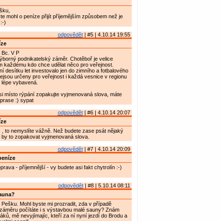
šku,
te mohl o peníze přijít příjemějším způsobem než je
:-)
odpovědět
| #5 | 4.10.14 19:55
íze
Bc. V P
borný podnikatelský záměr. Chotěboř je velice
ím každému kdo chce udělat něco pro veřejnost.
í desítku let investovalo jen do zimního a fotbalového
nejsou určeny pro veřejnost i každá vesnice v regionu
u lépe vybavená.
 si místo rýpání zopakujte vyjmenovaná slova, máte
prase :) sypat
odpovědět
| #6 | 4.10.14 20:07
íze
-) , to nemyslíte vážně. Než budete zase psát nějaký
o by to zopakovat vyjmenovaná slova.
odpovědět
| #7 | 4.10.14 20:09
peníze
rava - příjemnější - vy budete asi fakt chytrolín :-)
odpovědět
| #8 | 5.10.14 08:11
auna?
Pešku. Mohl byste mi prozradit, zda v případě
 záměru počítáte i s výstavbou malé sauny? Znám
ů, mě nevyjímajíc, kteří za ní nyní jezdí do Brodu a