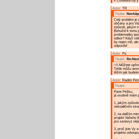
v Chotěboři by ji 
Autor:
TR
Titulek:
Necháp
Celý problém je 
občany a pro Vá
způsob, jakým mě
Bohužel k tomu js
problematiky jas
odbor? Když vidím
by nejen mě, ale 
odpověď
Autor:
Pú
Titulek:
Re:Nec
Můžete upřesn
Tohle můžu anon
těším jak budete
Autor:
Radim Pet
Titulek:
Pane Pešku,
já osobně mám p
1, jakým způsob
nekoaličním stra
2, na dalším mim
projekt Vašeho f
pro seniory) něja
3, proč jste Vy 
projektu odstupu