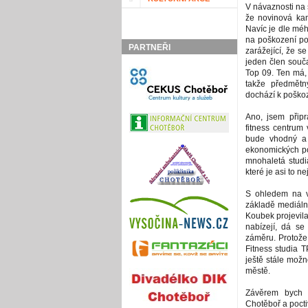
V návaznosti na 
že novinová ka
Navíc je dle mé
na poškození po
PARTNEŘI
zarážející, že s
jeden člen souča
Top 09. Ten má, 
takže předmět
dochází k poško
Ano, jsem připr
fitness centrum
bude vhodný a 
ekonomických po
mnohaletá studia
které je asi to 
S ohledem na v
základě mediáln
Koubek projevila
nabízejí, dá se
záměru. Protože
Fitness studia T
ještě stále mož
městě.
Závěrem bych 
Chotěboř a poctiv