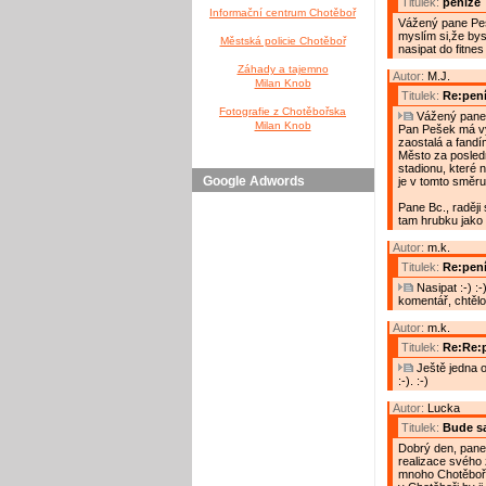
Titulek:
peníze
Informační centrum Chotěboř
Vážený pane Pe
myslím si,že bys
Městská policie Chotěboř
nasipat do fitnes 
Záhady a tajemno
Autor:
M.J.
Milan Knob
Titulek:
Re:pen
Fotografie z Chotěbořska
Vážený pane 
Milan Knob
Pan Pešek má vý
zaostalá a fand
Město za posledn
stadionu, které 
Google Adwords
je v tomto směr
Pane Bc., raději
tam hrubku jako 
Autor:
m.k.
Titulek:
Re:pen
Nasipat :-) :
komentář, chtěl
Autor:
m.k.
Titulek:
Re:Re:
Ještě jedna op
:-). :-)
Autor:
Lucka
Titulek:
Bude s
Dobrý den, pane 
realizace svého
mnoho Chotěbořák