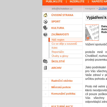
PUBLIKUJTE
|
INZERUJTE
|
NAPIŠTE N
info@ichotebor.cz
navigace: »
ZAJÍM
ÚVODNÍ STRANA
Vyjádření k
SPORT
Dat
KULTURA
Aut
Rubr
ZAJÍMAVOSTI
Náš region
Co se děje u sousedů
Vážení spoluobč
Krimi
Reportáže
protože mně n
Chotěboř, rozhodl
Úvahy a glosy
prodeji pozemku 
ŠKOLSTVÍ
Jako podnikatel
ARCHIV
pro Vás všechny
Vaše zdraví v p
určitou pohodu a 
Radniční okénko
Proto mě velmi p
Městská policie
která neodpovíd
Komunální politika
cíl pouze poškod
Vás všechny v
odpovídající zdr
KULTURNÍ AKCE