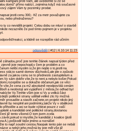
iální kampani proti Vám, ale uvědomte si že se
lou domů" přímo nabízí, zejména když má současné
takový zájem Vám ty pozemky prodat.
apsat jestli cenu 300,- Kč za metr považujete za
kou, nebo předraženou?
pro ty co neviděli projekt: Celou dobu se mluví o stavbě
ě nikde nezaznělo že pod tímto pojmem je v projektu
yt.
dpověď/reakci, a klidně se rozepište rád učiním
odpovědět
| #12 | 6.10.14 11:23
 záhadou,proč jste tenhle článek napsal týden před
 zjevně jste nepochopil,v čem je problém a co
num nelíbí.myslim si,že jim nejde o to,jestli na
ness stát,to samé domov důchodců,ale jde o způsob
lavně za jakou cenu se to předneslo zastupitelum a
m.Vy sám dobře víte,že to neni a nebylo košer.Pokud
domí,rozepište se a dokažte občanum,jak ce věci
ře víte,že cena za m2 absolutně neodpovídá cenám
oři a neobstojí ani vyjádření z města,že odhad byl
abízíte Vy.Timhle všim jste si Vy a veliká část
zdejší politické strany udělali veliké zlo.Vy možná
ěr prosadíte a stavět začnete,on projekt nikdo jiný
avně by nesplnil ani podmínky,takže Vy v obálkové
 přihodíte a asi se bude výbirat pouze z vaší
pitelé a kandidáti oné politické strany,dostanou
ení již tento víkend.O tom jsem zcela
závěr,pokud si myslíte,že kandidát z koalice (jistě
na A.),poškodil Vaše jméno a roznášel
žte to např.soudní cestou.Naopak tento pán se nebál
 názor a nebýt jeho,možná by jste měl vše již