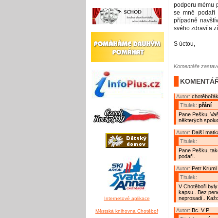
podporu mému pr
se mně podaří m
případně navští
svého zdraví a z
S úctou,
Komentáře zastave
KOMENTÁŘ
Autor:
chotěbořá
Titulek:
přání
Pane Pešku, Vaše
některých spolu
Autor:
Další matk
Titulek:
Pane Pešku, také
podaří.
Autor:
Petr Kruml
Titulek:
V Chotěboři byly 
kapsu.. Bez pen
neprosadí.. Kaž
Internetové aplikace
Autor:
Bc. V P
Městská knihovna Chotěboř