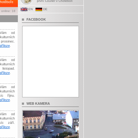
první Courier v Chotěboři
hotěboře
EN
DE
 online: 18
FACEBOOK
Vám od
kulturních
prosinec.
říloze
.
Vám od
kulturních
listopad.
říloze
.
Vám od
kulturních
íc říjnu.
říloze
.
WEB KAMERA
Vám od
kulturních
síc září.
říloze
.