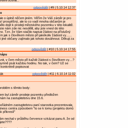
velmi ocenili...
odpovědět
| #9 | 5.10.14 12:37
u
ale o úplně něčem jiném. Věřím že Váš záměr je pro
s! prospěšný, ale to co vadí mnoha občanům je
lo dojít k prodeji městského pozemku v této lokalitě.
te nám zde nic nesdělil, aby jste vnesl do této
no. Tzn. že Vám stačilo napsat žádost na příslušný
 jak s člověkem město při jakékoliv žádosti vy.......
i jiné občany zajímalo jak tohoto dosáhnout. Děkuji za
odpovědět
| #10 | 5.10.14 17:55
hápu
it, v čem město při každé žádosti s člověkem vy....?
ymně psát každou hodinu. No tak, v čem? Už se
 konkrétně popisovat
rák
odpovědět
| #11 | 6.10.14 11:02
roblém s těmito body:
em byl záměr prodeje pozemku předložen
nám na zastupitelstvu dne 15.6.
ořádném zastupitelstvu paní starostka prezentovala
itness centra způsobem "to se k tomu (projektu domů
k přikreslí"
sám nechal v průběhu července vzkázat panu A. že od
jete????