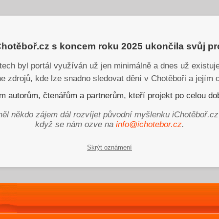
iChotěboř.cz s koncem roku 2025 ukončila svůj p
tech byl portál využíván už jen minimálně a dnes už existu
ne zdrojů, kde lze snadno sledovat dění v Chotěboři a jejím o
 autorům, čtenářům a partnerům, kteří projekt po celou dob
ěl někdo zájem dál rozvíjet původní myšlenku iChotěboř.cz
když se nám ozve na
info@ichotebor.cz
.
Skrýt oznámení