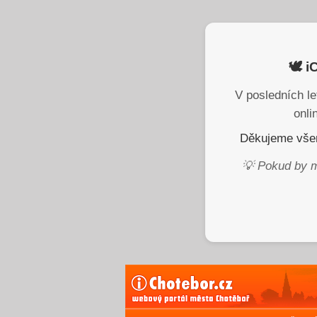
🕊️ 
V posledních le
onli
Děkujeme všem
💡 Pokud by m