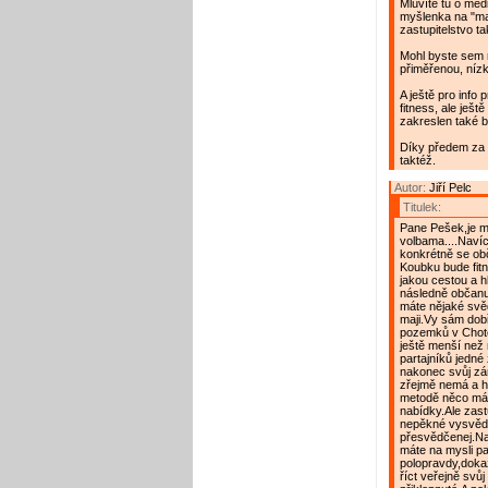
Mluvíte tu o med
myšlenka na "ma
zastupitelstvo 
Mohl byste sem n
přiměřenou, níz
A ještě pro info 
fitness, ale ješt
zakreslen také b
Díky předem za o
taktéž.
Autor:
Jiří Pelc
Titulek:
Pane Pešek,je mě
volbama....Navíc
konkrétně se obča
Koubku bude fit
jakou cestou a h
následně občanu
máte nějaké svě
maji.Vy sám dob
pozemků v Chotěb
ještě menší než n
partajníků jedné 
nakonec svůj zám
zřejmě nemá a hl
metodě něco málo
nabídky.Ale zastu
nepěkné vysvědč
přesvědčenej.Na 
máte na mysli pa
polopravdy,doka
říct veřejně svůj