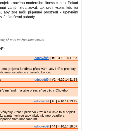
ojektu nového moderního fitness centra. Pokud
ůj záměr zrealizovat, tak přeji všem, kdo jej
ví, aby zde našli příjemné prostředí k upevnění
ískání duševní pohody.
ny, již není možno komentovat.
E:
k
odpovědět
| #1 | 4.10.14 11:37
mu projektu fandím a přeju Vám, aby i přes protesty
občanů dospěla do zdárného konce.
a
odpovědět
| #2 | 4.10.14 11:58
 Vám fandím a také přeju, ať se věc v Chotěboři
odpovědět
| #3 | 4.10.14 13:12
vždycky v zastupitelstvu k**** a šlo jim o to si naplnit
ěz a známých se tady nikdy nic neprosadilo a
dopádně Vám moc fandím!..
odpovědět
| #4 | 4.10.14 18:57