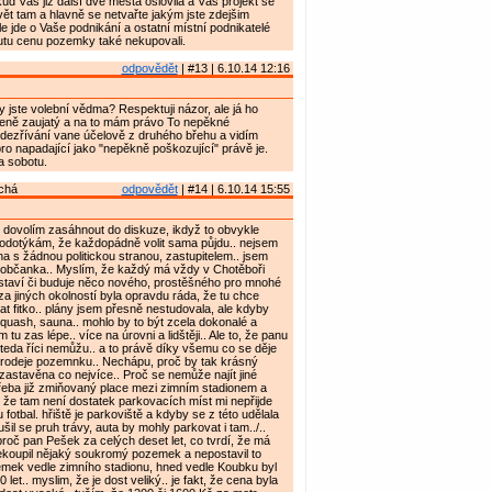
kud Vás již další dvě města oslovila a Váš projekt se
avět tam a hlavně se netvařte jakým jste zdejšim
le jde o Vaše podnikání a ostatní místní podnikatelé
outu cenu pozemky také nekupovali.
odpovědět
| #13 | 6.10.14 12:16
y jste volební vědma? Respektuji názor, ale já ho
ceně zaujatý a na to mám právo To nepěkné
dezřívání vane účelově z druhého břehu a vidím
ro napadající jako "nepěkně poškozující" právě je.
a sobotu.
chá
odpovědět
| #14 | 6.10.14 15:55
si dovolím zasáhnout do diskuze, ikdyž to obvykle
podotýkám, že každopádně volit sama půjdu.. nejsem
na s žádnou politickou stranou, zastupitelem.. jsem
 občanka.. Myslím, že každý má vždy v Chotěboři
 staví či buduje něco nového, prostěšného pro mnohé
 za jiných okolností byla opravdu ráda, že tu chce
 fitko.. plány jsem přesně nestudovala, ale kdyby
squash, sauna.. mohlo by to být zcela dokonalé a
 tu zas lépe.. více na úrovni a lidštěji.. Ale to, že panu
teda říci nemůžu.. a to právě díky všemu co se děje
rodeje pozemnku.. Nechápu, proč by tak krásný
 zastavěna co nejvíce.. Proč se nemůže najít jiné
 třeba již zmiňovaný place mezi zimním stadionem a
to že tam není dostatek parkovacích míst mi nepřijde
 fotbal. hřiště je parkoviště a kdyby se z této udělala
il se pruh trávy, auta by mohly parkovat i tam../..
oč pan Pešek za celých deset let, co tvrdí, že má
ekoupil nějaký soukromý pozemek a nepostavil to
emek vedle zimního stadionu, hned vedle Koubku byl
 let.. myslim, že je dost veliký.. je fakt, že cena byla