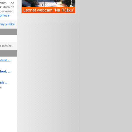
Vám od
kulturních
červenec.
říloze
.
ny krátké
a měsíce.
ule ...
od, ...
h ...
á