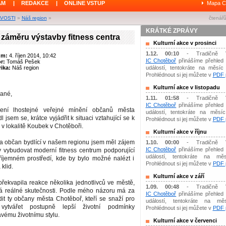
ÁM
|
REDAKCE
|
ONLINE VSTUP
Mapa C
AVOSTI
»
Náš region
»
čtenářů
KRÁTKÉ ZPRÁVY
 záměru výstavby fitness centra
Kulturní akce v prosinci
1.12. 00:10
- Tradičně 
um:
4. říjen 2014, 10:42
IC Chotěboř
přinášíme přehled 
or:
Tomáš Pešek
ika:
Náš region
událostí, tentokráte na měsíc 
Prohlédnout si jej můžete v
PDF p
Kulturní akce v listopadu
ané,
1.11. 01:58
- Tradičně 
IC Chotěboř
přinášíme přehled 
ení lhostejné veřejné mínění občanů města
událostí, tentokráte na měsíc 
 jsem se, krátce vyjádřit k situaci vztahující se k
Prohlédnout si jej můžete v
PDF p
v lokalitě Koubek v Chotěboři.
Kulturní akce v říjnu
 a občan bydlící v našem regionu jsem měl zájem
1.10. 00:00
- Tradičně 
IC Chotěboř
přinášíme přehled 
 vybudovat moderní fitness centrum podporující
událostí, tentokráte na měs
říjemném prostředí, kde by bylo možné nalézt i
Prohlédnout si jej můžete v
PDF p
klid.
Kulturní akce v září
řekvapila reakce několika jednotlivců ve městě,
1.09. 00:48
- Tradičně 
á reálné skutečnosti. Podle mého názoru má za
IC Chotěboř
přinášíme přehled 
it ty občany města Chotěboř, kteří se snaží pro
událostí, tentokráte na mě
ytvářet postupně lepší životní podmínky
Prohlédnout si jej můžete v
PDF p
avému životnímu stylu.
Kulturní akce v červenci