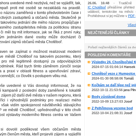
shora uvedené mně nezbývá, než se vyjádřit, tak,
26.06. 16:48
- Tradičně 
IC Chotěboř
přinášíme přehled 
mpaň proti mé osobě se nezakládá na pravdě.
událostí, tentokráte na měsíc 
ho názoru zaměřená v tomto předvolebním čase i
Prohlédnout si jej můžete v
PDF p
ctivých zastupitelů a občanů města. Skutečně je
e takovému jednání dle mého názoru propůjčuje i
Všech
sného zastupitelstva města za politickou stranu
či měl by mít informace, jak se říká z první ruky,
NEJČTENĚJŠÍ ČLÁNKY
ným jednáním dané osoby může docházet či
zování zájmů občanů města Chotěboř.
Pořadí nejčtenějších článků za dv
aven se zajímat o možnost realizovat moderní
POSLEDNÍ KOMENTÁŘE
 ve městě Chotěboř na takovém pozemku, který
pro mě legitimně dostupný za odpovídajících
Výsledky 24. Chotěbořské Ko
dmínek. Rád bych tímto záměrem zúročil svoje
2024-07-15 01:04:14
Hansek
 a praxi v oblasti fitness a upevňování zdraví,
Chotěboř veze z Humpolce b
nejcennější, co člověk s postupem věku má.
2024-01-30 08:58:06
Tomáš
Kočkám se daří lépe než jejic
še uvedené si Vás dovoluji informovat, že na
2022-10-11 21:53:56
jana Piln
í kampaně z poslední doby zaměřené k lokalitě
 zájem již další dvě města v našem regionu, která
Body zůstávají doma
 říci i výhodnější podmínky pro realizaci mého
2022-10-09 13:27:03
Josef
 však vidím spokojenost návštěvníků stávajícího
Z Pelhřimova vezeme bod
P ve městě Chotěboř, upřednostňuji v této chvíli
2022-10-04 21:08:31
Josef
nost výstavby moderního fitness centra ve Vašem
si dovolil poděkovat všem občanům města
ým členům města, kteří projevili zájem a vyjádřili