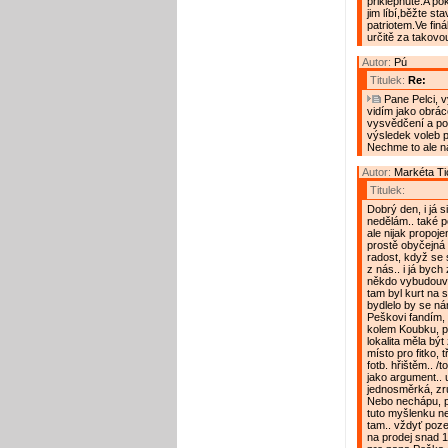
přiklepnuté.A po
jim líbí,běžte st
patriotem.Ve finá
určitě za takov
Autor:
Pú
Titulek:
Re:
Pane Pelci, v
vidím jako obrá
vysvědčení a po
výsledek voleb p
Nechme to ale n
Autor:
Markéta Ti
Titulek:
Dobrý den, i já 
nedělám.. také 
ale nijak propoje
prostě obyčejná
radost, když se
z nás.. i já bych
někdo vybudouvat
tam byl kurt na 
bydlelo by se nám
Peškovi fandím, 
kolem Koubku, p
lokalita měla být
místo pro fitko,
fotb. hřištěm.. /
jako argument.. u
jednosměrká, zruš
Nebo nechápu, pr
tuto myšlenku n
tam.. vždyť poz
na prodej snad 10