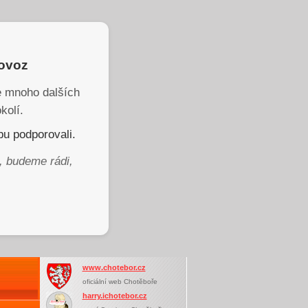
rovoz
je mnoho dalších
kolí.
u podporovali.
, budeme rádi,
www.chotebor.cz
oficiální web Chotěboře
harry.ichotebor.cz