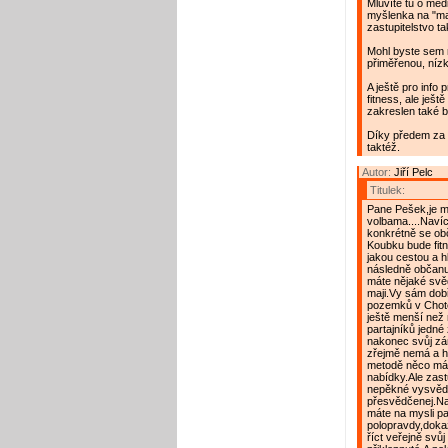
Mluvíte tu o med
myšlenka na "ma
zastupitelstvo 
Mohl byste sem n
přiměřenou, níz
A ještě pro info 
fitness, ale ješt
zakreslen také b
Díky předem za o
taktéž.
Autor:
Jiří Pelc
Titulek:
Pane Pešek,je mě
volbama....Navíc
konkrétně se obča
Koubku bude fit
jakou cestou a h
následně občanu
máte nějaké svě
maji.Vy sám dob
pozemků v Chotěb
ještě menší než n
partajníků jedné 
nakonec svůj zám
zřejmě nemá a hl
metodě něco málo
nabídky.Ale zastu
nepěkné vysvědč
přesvědčenej.Na 
máte na mysli pa
polopravdy,doka
říct veřejně svůj