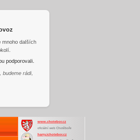
rovoz
je mnoho dalších
kolí.
u podporovali.
, budeme rádi,
www.chotebor.cz
oficiální web Chotěboře
harry.ichotebor.cz