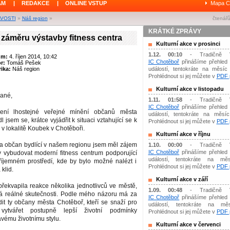
ÁM
|
REDAKCE
|
ONLINE VSTUP
Mapa C
AVOSTI
»
Náš region
»
čtenářů
KRÁTKÉ ZPRÁVY
 záměru výstavby fitness centra
Kulturní akce v prosinci
1.12. 00:10
- Tradičně 
um:
4. říjen 2014, 10:42
IC Chotěboř
přinášíme přehled 
or:
Tomáš Pešek
ika:
Náš region
událostí, tentokráte na měsíc 
Prohlédnout si jej můžete v
PDF p
Kulturní akce v listopadu
ané,
1.11. 01:58
- Tradičně 
IC Chotěboř
přinášíme přehled 
ení lhostejné veřejné mínění občanů města
událostí, tentokráte na měsíc 
 jsem se, krátce vyjádřit k situaci vztahující se k
Prohlédnout si jej můžete v
PDF p
v lokalitě Koubek v Chotěboři.
Kulturní akce v říjnu
 a občan bydlící v našem regionu jsem měl zájem
1.10. 00:00
- Tradičně 
IC Chotěboř
přinášíme přehled 
 vybudovat moderní fitness centrum podporující
událostí, tentokráte na měs
říjemném prostředí, kde by bylo možné nalézt i
Prohlédnout si jej můžete v
PDF p
klid.
Kulturní akce v září
řekvapila reakce několika jednotlivců ve městě,
1.09. 00:48
- Tradičně 
á reálné skutečnosti. Podle mého názoru má za
IC Chotěboř
přinášíme přehled 
it ty občany města Chotěboř, kteří se snaží pro
událostí, tentokráte na mě
ytvářet postupně lepší životní podmínky
Prohlédnout si jej můžete v
PDF p
avému životnímu stylu.
Kulturní akce v červenci