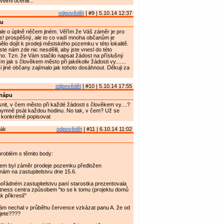
velmi ocenili...
odpovědět
| #9 | 5.10.14 12:37
u
ale o úplně něčem jiném. Věřím že Váš záměr je pro
s! prospěšný, ale to co vadí mnoha občanům je
lo dojít k prodeji městského pozemku v této lokalitě.
te nám zde nic nesdělil, aby jste vnesl do této
no. Tzn. že Vám stačilo napsat žádost na příslušný
 jak s člověkem město při jakékoliv žádosti vy.......
i jiné občany zajímalo jak tohoto dosáhnout. Děkuji za
odpovědět
| #10 | 5.10.14 17:55
hápu
it, v čem město při každé žádosti s člověkem vy....?
ymně psát každou hodinu. No tak, v čem? Už se
 konkrétně popisovat
rák
odpovědět
| #11 | 6.10.14 11:02
roblém s těmito body:
em byl záměr prodeje pozemku předložen
nám na zastupitelstvu dne 15.6.
ořádném zastupitelstvu paní starostka prezentovala
itness centra způsobem "to se k tomu (projektu domů
k přikreslí"
sám nechal v průběhu července vzkázat panu A. že od
jete????