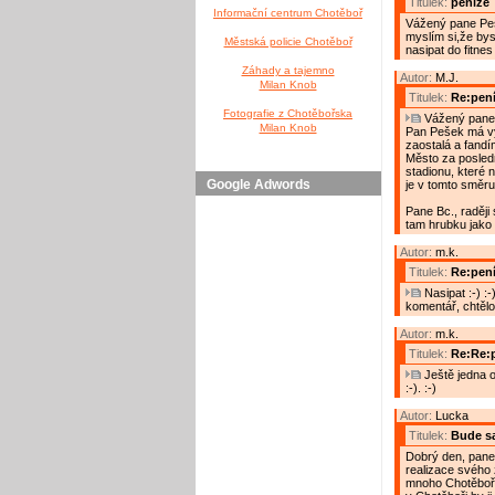
Titulek:
peníze
Informační centrum Chotěboř
Vážený pane Pe
myslím si,že bys
Městská policie Chotěboř
nasipat do fitnes 
Záhady a tajemno
Autor:
M.J.
Milan Knob
Titulek:
Re:pen
Fotografie z Chotěbořska
Vážený pane 
Milan Knob
Pan Pešek má vý
zaostalá a fand
Město za posledn
stadionu, které 
Google Adwords
je v tomto směr
Pane Bc., raději
tam hrubku jako 
Autor:
m.k.
Titulek:
Re:pen
Nasipat :-) :
komentář, chtěl
Autor:
m.k.
Titulek:
Re:Re:
Ještě jedna op
:-). :-)
Autor:
Lucka
Titulek:
Bude s
Dobrý den, pane 
realizace svého
mnoho Chotěbořák