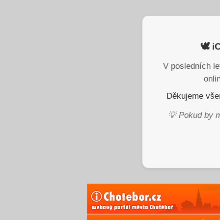
🕊️ 
V posledních le
onli
Děkujeme všem
💡 Pokud by m