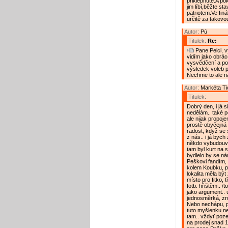
přiklepnuté.A po
jim líbí,běžte st
patriotem.Ve finá
určitě za takov
Autor:
Pú
Titulek:
Re:
Pane Pelci, v
vidím jako obrá
vysvědčení a po
výsledek voleb p
Nechme to ale n
Autor:
Markéta Ti
Titulek:
Dobrý den, i já 
nedělám.. také 
ale nijak propoje
prostě obyčejná
radost, když se
z nás.. i já bych
někdo vybudouvat
tam byl kurt na 
bydlelo by se nám
Peškovi fandím, 
kolem Koubku, p
lokalita měla být
místo pro fitko,
fotb. hřištěm.. /
jako argument.. u
jednosměrká, zruš
Nebo nechápu, pr
tuto myšlenku n
tam.. vždyť poz
na prodej snad 10