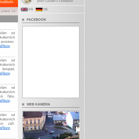
první Courier v Chotěboři
hotěboře
EN
DE
 online: 14
FACEBOOK
Vám od
kulturních
prosinec.
říloze
.
Vám od
kulturních
listopad.
říloze
.
Vám od
kulturních
íc říjnu.
říloze
.
WEB KAMERA
Vám od
kulturních
síc září.
říloze
.