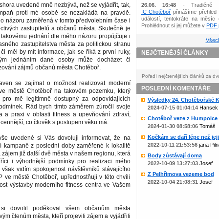
shora uvedené mně nezbývá, než se vyjádřit, tak,
26.06. 16:48
- Tradičně 
IC Chotěboř
přinášíme přehled 
mpaň proti mé osobě se nezakládá na pravdě.
událostí, tentokráte na měsíc 
ho názoru zaměřená v tomto předvolebním čase i
Prohlédnout si jej můžete v
PDF p
ctivých zastupitelů a občanů města. Skutečně je
e takovému jednání dle mého názoru propůjčuje i
Všech
sného zastupitelstva města za politickou stranu
či měl by mít informace, jak se říká z první ruky,
NEJČTENĚJŠÍ ČLÁNKY
ným jednáním dané osoby může docházet či
zování zájmů občanů města Chotěboř.
Pořadí nejčtenějších článků za dv
aven se zajímat o možnost realizovat moderní
POSLEDNÍ KOMENTÁŘE
 ve městě Chotěboř na takovém pozemku, který
pro mě legitimně dostupný za odpovídajících
Výsledky 24. Chotěbořské Ko
dmínek. Rád bych tímto záměrem zúročil svoje
2024-07-15 01:04:14
Hansek
 a praxi v oblasti fitness a upevňování zdraví,
Chotěboř veze z Humpolce b
nejcennější, co člověk s postupem věku má.
2024-01-30 08:58:06
Tomáš
Kočkám se daří lépe než jejic
še uvedené si Vás dovoluji informovat, že na
2022-10-11 21:53:56
jana Piln
í kampaně z poslední doby zaměřené k lokalitě
 zájem již další dvě města v našem regionu, která
Body zůstávají doma
 říci i výhodnější podmínky pro realizaci mého
2022-10-09 13:27:03
Josef
 však vidím spokojenost návštěvníků stávajícího
Z Pelhřimova vezeme bod
P ve městě Chotěboř, upřednostňuji v této chvíli
2022-10-04 21:08:31
Josef
nost výstavby moderního fitness centra ve Vašem
si dovolil poděkovat všem občanům města
ým členům města, kteří projevili zájem a vyjádřili