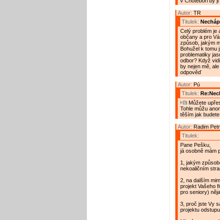
v Chotěboři by ji 
Autor:
TR
Titulek:
Necháp
Celý problém je 
občany a pro Vá
způsob, jakým mě
Bohužel k tomu js
problematiky jas
odbor? Když vidím
by nejen mě, ale 
odpověď
Autor:
Pú
Titulek:
Re:Nec
Můžete upřesn
Tohle můžu anon
těším jak budete
Autor:
Radim Pet
Titulek:
Pane Pešku,
já osobně mám p
1, jakým způsob
nekoaličním stra
2, na dalším mim
projekt Vašeho f
pro seniory) něja
3, proč jste Vy 
projektu odstupu