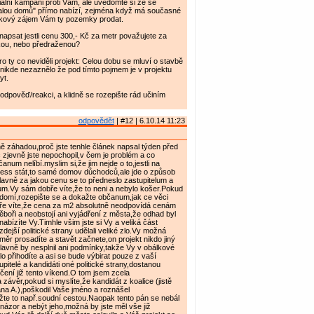
iální kampani proti Vám, ale uvědomte si že se
lou domů" přímo nabízí, zejména když má současné
takový zájem Vám ty pozemky prodat.
apsat jestli cenu 300,- Kč za metr považujete za
kou, nebo předraženou?
pro ty co neviděli projekt: Celou dobu se mluví o stavbě
ě nikde nezaznělo že pod tímto pojmem je v projektu
yt.
dpověď/reakci, a klidně se rozepište rád učiním
odpovědět
| #12 | 6.10.14 11:23
 záhadou,proč jste tenhle článek napsal týden před
 zjevně jste nepochopil,v čem je problém a co
num nelíbí.myslim si,že jim nejde o to,jestli na
ness stát,to samé domov důchodců,ale jde o způsob
lavně za jakou cenu se to předneslo zastupitelum a
m.Vy sám dobře víte,že to neni a nebylo košer.Pokud
domí,rozepište se a dokažte občanum,jak ce věci
ře víte,že cena za m2 absolutně neodpovídá cenám
oři a neobstojí ani vyjádření z města,že odhad byl
abízíte Vy.Timhle všim jste si Vy a veliká část
zdejší politické strany udělali veliké zlo.Vy možná
ěr prosadíte a stavět začnete,on projekt nikdo jiný
avně by nesplnil ani podmínky,takže Vy v obálkové
 přihodíte a asi se bude výbirat pouze z vaší
pitelé a kandidáti oné politické strany,dostanou
ení již tento víkend.O tom jsem zcela
závěr,pokud si myslíte,že kandidát z koalice (jistě
na A.),poškodil Vaše jméno a roznášel
žte to např.soudní cestou.Naopak tento pán se nebál
 názor a nebýt jeho,možná by jste měl vše již