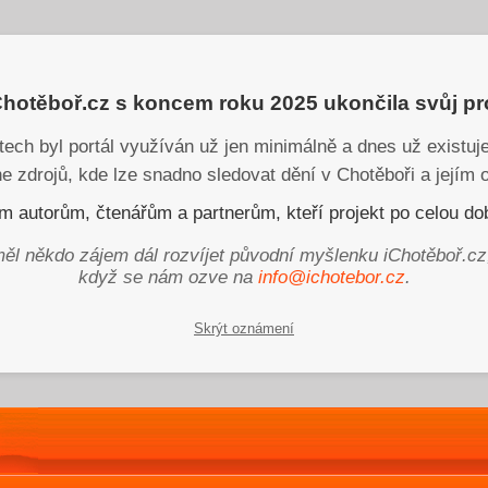
iChotěboř.cz s koncem roku 2025 ukončila svůj p
tech byl portál využíván už jen minimálně a dnes už existu
ne zdrojů, kde lze snadno sledovat dění v Chotěboři a jejím o
 autorům, čtenářům a partnerům, kteří projekt po celou dob
ěl někdo zájem dál rozvíjet původní myšlenku iChotěboř.cz
když se nám ozve na
info@ichotebor.cz
.
Skrýt oznámení