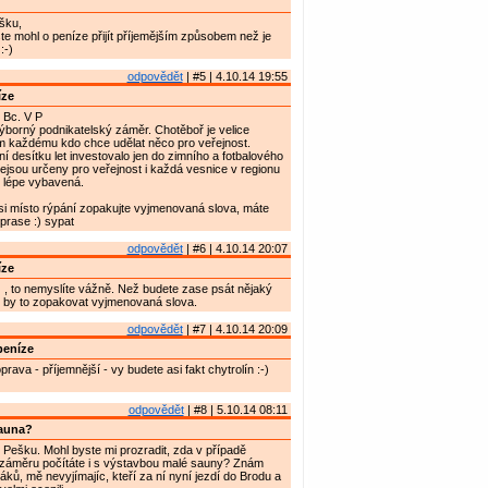
šku,
te mohl o peníze přijít příjemějším způsobem než je
:-)
odpovědět
| #5 | 4.10.14 19:55
íze
Bc. V P
borný podnikatelský záměr. Chotěboř je velice
ím každému kdo chce udělat něco pro veřejnost.
í desítku let investovalo jen do zimního a fotbalového
nejsou určeny pro veřejnost i každá vesnice v regionu
u lépe vybavená.
 si místo rýpání zopakujte vyjmenovaná slova, máte
prase :) sypat
odpovědět
| #6 | 4.10.14 20:07
íze
-) , to nemyslíte vážně. Než budete zase psát nějaký
o by to zopakovat vyjmenovaná slova.
odpovědět
| #7 | 4.10.14 20:09
peníze
rava - příjemnější - vy budete asi fakt chytrolín :-)
odpovědět
| #8 | 5.10.14 08:11
auna?
Pešku. Mohl byste mi prozradit, zda v případě
 záměru počítáte i s výstavbou malé sauny? Znám
ů, mě nevyjímajíc, kteří za ní nyní jezdí do Brodu a