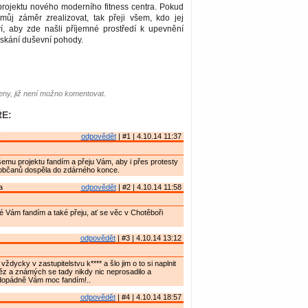
ojektu nového moderního fitness centra. Pokud
ůj záměr zrealizovat, tak přeji všem, kdo jej
ví, aby zde našli příjemné prostředí k upevnění
ískání duševní pohody.
ny, již není možno komentovat.
E:
k
odpovědět
| #1 | 4.10.14 11:37
mu projektu fandím a přeju Vám, aby i přes protesty
občanů dospěla do zdárného konce.
a
odpovědět
| #2 | 4.10.14 11:58
 Vám fandím a také přeju, ať se věc v Chotěboři
odpovědět
| #3 | 4.10.14 13:12
vždycky v zastupitelstvu k**** a šlo jim o to si naplnit
ěz a známých se tady nikdy nic neprosadilo a
dopádně Vám moc fandím!..
odpovědět
| #4 | 4.10.14 18:57