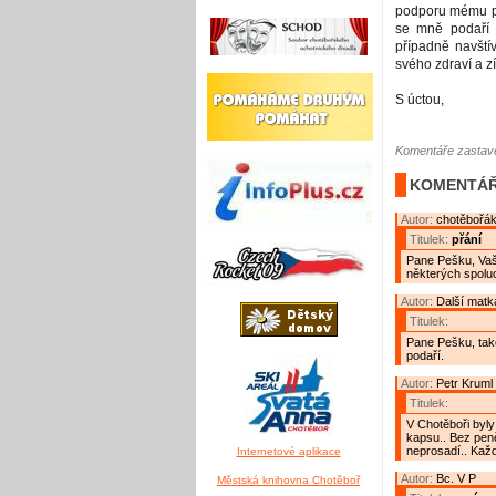
podporu mému pr
se mně podaří m
případně navští
svého zdraví a z
S úctou,
Komentáře zastave
KOMENTÁŘ
Autor:
chotěbořá
Titulek:
přání
Pane Pešku, Vaše
některých spolu
Autor:
Další matk
Titulek:
Pane Pešku, také
podaří.
Autor:
Petr Kruml
Titulek:
V Chotěboři byly 
kapsu.. Bez pen
neprosadí.. Kaž
Internetové aplikace
Autor:
Bc. V P
Městská knihovna Chotěboř