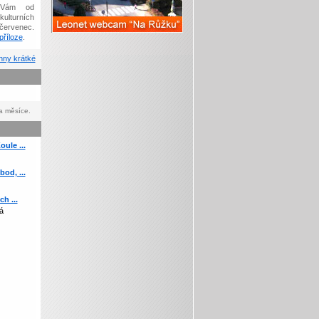
Vám od
kulturních
červenec.
říloze
.
ny krátké
a měsíce.
ule ...
od, ...
h ...
á