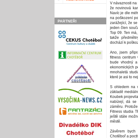
V návaznosti na 
že novinová ka
Navíc je dle mé
na poškození po
PARTNEŘI
zarážející, že s
jeden člen souča
Top 09. Ten má, 
takže předmět
dochází k poško
Ano, jsem připr
fitness centrum
bude vhodný a 
ekonomických po
mnohaletá studia
které je asi to 
S ohledem na v
základě mediáln
Koubek projevila
nabízejí, dá se
záměru. Protože
Fitness studia T
ještě stále mož
městě.
Závěrem bych 
Chotěboř a poctiv