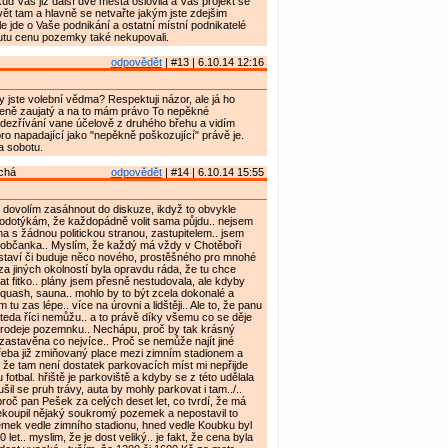
kud Vás již další dvě města oslovila a Váš projekt se
avět tam a hlavně se netvařte jakým jste zdejšim
le jde o Vaše podnikání a ostatní místní podnikatelé
outu cenu pozemky také nekupovali.
odpovědět
| #13 | 6.10.14 12:16
y jste volební vědma? Respektuji názor, ale já ho
ceně zaujatý a na to mám právo To nepěkné
dezřívání vane účelově z druhého břehu a vidím
ro napadající jako "nepěkně poškozující" právě je.
a sobotu.
chá
odpovědět
| #14 | 6.10.14 15:55
si dovolím zasáhnout do diskuze, ikdyž to obvykle
podotýkám, že každopádně volit sama půjdu.. nejsem
na s žádnou politickou stranou, zastupitelem.. jsem
 občanka.. Myslím, že každý má vždy v Chotěboři
 staví či buduje něco nového, prostěšného pro mnohé
 za jiných okolností byla opravdu ráda, že tu chce
 fitko.. plány jsem přesně nestudovala, ale kdyby
squash, sauna.. mohlo by to být zcela dokonalé a
 tu zas lépe.. více na úrovni a lidštěji.. Ale to, že panu
teda říci nemůžu.. a to právě díky všemu co se děje
rodeje pozemnku.. Nechápu, proč by tak krásný
 zastavěna co nejvíce.. Proč se nemůže najít jiné
 třeba již zmiňovaný place mezi zimním stadionem a
to že tam není dostatek parkovacích míst mi nepřijde
 fotbal. hřiště je parkoviště a kdyby se z této udělala
il se pruh trávy, auta by mohly parkovat i tam../..
oč pan Pešek za celých deset let, co tvrdí, že má
ekoupil nějaký soukromý pozemek a nepostavil to
emek vedle zimního stadionu, hned vedle Koubku byl
 let.. myslim, že je dost veliký.. je fakt, že cena byla