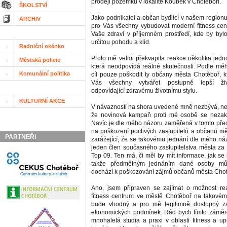
prodeji pozemku v lokalitě Koubek v Chotěboři.
ŠKOLSTVÍ
Jako podnikatel a občan bydlící v našem region
ARCHIV
pro Vás všechny vybudovat moderní fitness cen
Vaše zdraví v příjemném prostředí, kde by byl
určitou pohodu a klid.
Radniční okénko
Proto mě velmi překvapila reakce několika jedno
Městská policie
která neodpovídá reálné skutečnosti. Podle m
Komunální politika
cíl pouze poškodit ty občany města Chotěboř, kt
Vás všechny vytvářet postupně lepší ži
odpovídající zdravému životnímu stylu.
KULTURNÍ AKCE
V návaznosti na shora uvedené mně nezbývá, než 
že novinová kampaň proti mé osobě se nezak
Navíc je dle mého názoru zaměřená v tomto pře
na poškození poctivých zastupitelů a občanů mě
PARTNEŘI
zarážející, že se takovému jednání dle mého náz
jeden člen současného zastupitelstva města za p
Top 09. Ten má, či měl by mít informace, jak se ř
takže předmětným jednáním dané osoby mů
dochází k poškozování zájmů občanů města Chot
Ano, jsem připraven se zajímat o možnost rea
fitness centrum ve městě Chotěboř na takovém
bude vhodný a pro mě legitimně dostupný za
ekonomických podmínek. Rád bych tímto záměre
mnohaletá studia a praxi v oblasti fitness a up