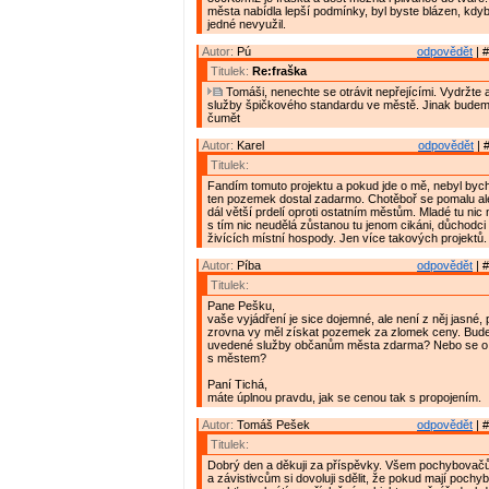
města nabídla lepší podmínky, byl byste blázen, kdy
jedné nevyužil.
Autor:
Pú
odpovědět
| #
Titulek:
Re:fraška
Tomáši, nenechte se otrávit nepřejícími. Vydržte 
služby špičkového standardu ve městě. Jinak budem
čumět
Autor:
Karel
odpovědět
| 
Titulek:
Fandím tomuto projektu a pokud jde o mě, nebyl bych
ten pozemek dostal zadarmo. Chotěboř se pomalu ale
dál větší prdelí oproti ostatním městům. Mladé tu nic
s tím nic neudělá zůstanou tu jenom cikáni, důchodc
živících místní hospody. Jen více takových projektů.
Autor:
Píba
odpovědět
| #
Titulek:
Pane Pešku,
vaše vyjádření je sice dojemné, ale není z něj jasné, 
zrovna vy měl získat pozemek za zlomek ceny. Bude
uvedené služby občanům města zdarma? Nebo se o z
s městem?
Paní Tichá,
máte úplnou pravdu, jak se cenou tak s propojením.
Autor:
Tomáš Pešek
odpovědět
| #
Titulek:
Dobrý den a děkuji za příspěvky. Všem pochybova
a závistivcům si dovoluji sdělit, že pokud mají pochyb