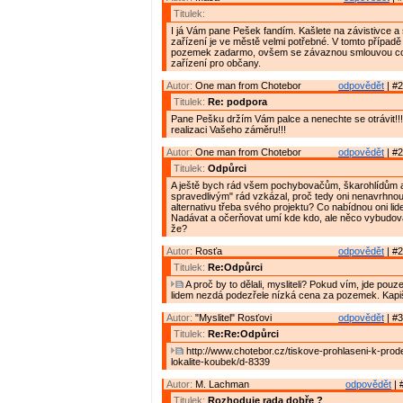
Titulek:
I já Vám pane Pešek fandím. Kašlete na závistivce a 
zařízení je ve městě velmi potřebné. V tomto případě
pozemek zadarmo, ovšem se závaznou smlouvou co
zařízení pro občany.
Autor:
One man from Chotebor
odpovědět
| #2
Titulek:
Re: podpora
Pane Pešku držím Vám palce a nenechte se otrávit!!!
realizaci Vašeho záměru!!!
Autor:
One man from Chotebor
odpovědět
| #2
Titulek:
Odpůrci
A ještě bych rád všem pochybovačům, škarohlídům 
spravedlivým" rád vzkázal, proč tedy oni nenavrhnou
alternativu třeba svého projektu? Co nabídnou oni li
Nadávat a očerňovat umí kde kdo, ale něco vybudovat
že?
Autor:
Rosťa
odpovědět
| #2
Titulek:
Re:Odpůrci
A proč by to dělali, mysliteli? Pokud vím, jde pouze
lidem nezdá podezřele nízká cena za pozemek. Kapi
Autor:
"Myslitel" Rosťovi
odpovědět
| #3
Titulek:
Re:Re:Odpůrci
http://www.chotebor.cz/tiskove-prohlaseni-k-prod
lokalite-koubek/d-8339
Autor:
M. Lachman
odpovědět
| 
Titulek:
Rozhoduje rada dobře ?