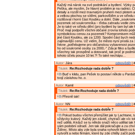
Každý má nárok na své podnikání a bydlení. Výtky p
Peška, ale myslím, že hlavní problém je na radnici. 
detaily a rozdíl mezi travnatým pruhem mezi plotem a
a velkou plochou se sítěmi, parkovištěm a ve středu
rozlišoval i horní část Koubku a dolní. Dále „soukrom
pozemek od soukromníka – třeba zahradu vedle zim
Je to také ve středu dění (pro bydlení by tam byl ale h
Proč mají podpořit všichni občané zrovna tohoto podn
symbolickou cenou za pozemek? Kompromisem může
jiné části Koubku, ale za 1200. Spodní část bych ned
zajímavější cenu. Už vidím, že město nyní prodá za 3
řekne „potřebujeme pro občanskou vybavenost poz
ho od soukromé osoby za 2000,-“ Zda je fitko a bydle
všechny tak prospěné a dotované, tak proč je podm
tohoto účelu pouze 10 let.?! To také nechápu…
Autor:
Jára
odpovědět
| 
Titulek:
Re:Rozhoduje rada dobře ?
Buď v klidu, pan Pešek to postaví někde u Pardu
tvojí zásluhou ho..o.
Autor:
Kamil
odpovědět
| 
Titulek:
Re:Re:Rozhoduje rada dobře ?
Přesně tak!
Autor:
NN
odpovědět
| 
Titulek:
Re:Rozhoduje rada dobře ?
Pokud budou všichni přemýšlet jak ty Lachtane, t
vždycky kulový. Každý jen závidí, chytračí ale víc 
než udělá. A když se tu někdo snaží něco udělat tak 
vám podobní odradí. Jen tak dál pokračujte a za chvíl
Ždírec. Místo aby zde byla snaha vyhovět lidem co tu
vytvořit a nebo firmám, které by zde chtěly začít podn