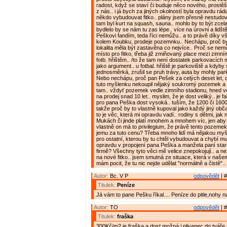
radost, když se staví či buduje něco nového, prost
z nás.. i já bych za jiných okolností byla opravdu rád
někdo vybudouvat fitko.. plány jsem přesně nestudov
tam byl kurt na squash, sauna.. mohlo by to být zcel
bydlelo by se nám tu zas lépe.. více na úrovni a lidštěj
Peškovi fandím, teda říci nemůžu.. a to právě díky 
kolem Koubku, prodeje pozemnku.. Nechápu, proč b
lokalita měla být zastavěna co nejvíce.. Proč se nemůž
místo pro fitko, třeba již zmiňovaný place mezi zimn
fotb. hřištěm.. /to že tam není dostatek parkovacích m
jako argument.. u fotbal. hřiště je parkoviště a kdyby 
jednosměrká, zrušil se pruh trávy, auta by mohly parko
Nebo nechápu, proč pan Pešek za celých deset let, c
tuto myšlenku nekoupil nějaký soukromý pozemek a n
tam.. vždyť pozemek vedle zimního stadionu, hned v
na prodej snad 10 let.. myslim, že je dost veliký.. je f
pro pana Peška dost vysoká.. tuším, že 1200 či 1600
takže proč by to vlastně kupoval jako každý jiný obča
to je věc, která mi opravdu vadí.. rodiny s dětmi, jak
Mukách či jinde platí mnohem a mnohem víc, jen aby t
vlastně on má to privilegium, že právě tento pozeme
jemu za tuto cenu? Třeba mnoho lidí má nějakou my
pro ostatní, kterou by tu chtěl vybudouvat a chybí mu 
opravdu v propojení pana Peška a manžela paní star
firmě? Všechny tyto věci mě velice znepokojují.. a ne
na nové fitko.. jsem smutná ze situace, která v naše
mám pocit, že tu nic nejde udělat "normálně a čistě"..
Autor:
Bc. V P
odpovědět
| #
Titulek:
Peníze
Já vám to pane Pešku říkal.... Peníze do pitle,nohy 
Autor:
TO
odpovědět
| #
Titulek:
fraška
300Kč/m2 je fraška a dost možná i plivanec do tváře. 