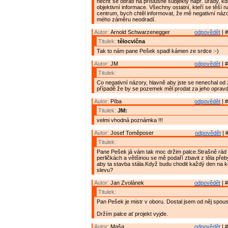
nechť se obrátí na příslušné subjekty např. úřady, kd
objektivní informace. Všechny ostatní, kteří se těší n
centrum, bych chtěl informovat, že mě negativní názo
mého záměru neodradí.
Autor:
Arnold Schwarzenegger
odpovědět
| #
Titulek:
tělocvična
Tak to nám pane Pešek spadl kámen ze srdce :-)
Autor:
JM
odpovědět
| #
Titulek:
Co negativní názory, hlavně aby jste se nenechal od
případě že by se pozemek měl prodat za jeho oprav
Autor:
Píba
odpovědět
| #
Titulek:
JM:
velmi vhodná poznámka !!!
Autor:
Josef Toměposer
odpovědět
| 
Titulek:
Pane Pešek já vám tak moc držim palce.Strašně rád
perličkách a většinou se mě podaří zbavit z těla př
aby ta stavba stála.Když budu chodit každý den na 
slevu?
Autor:
Jan Zvolánek
odpovědět
| #
Titulek:
Pan Pešek je mistr v oboru. Dostal jsem od něj spou
Držím palce ať projekt vyjde.
Autor:
Maša
odpovědět
| #