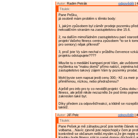
Autor:
Radim Petrák
odpovědět
| 
Titulek:
Pane Pešku,
já osobně mám problém s těmito body:
1, jakým způsobem byl záměr prodeje pozemku před
nekoaličním stranám na zastupitelstvu dne 15.6.
2, na dalším mimořádném zastupitelstvu paní staros
projekt Vašeho fitness centra způsobem "to se k tom
pro seniory) nějak přikreslí"
3, proč jste Vy sám nechal v průběhu července vzká
projektu odstupujete????
Mluvíte tu o mediální kampani proti Vám, ale uvědomt
myšlenka na "malou domů" přímo nabízí, zejména 
zastupitelstvo takový zájem Vám ty pozemky prodat.
Mohl byste sem napsat jestli cenu 300,- Kč za metr 
přiměřenou, nízkou, nebo předraženou?
A ještě pro info pro ty co neviděli projekt: Celou dobu
fitness, ale ještě nikde nezaznělo že pod tímto pojme
zakreslen také byt.
Díky předem za odpověď/reakci, a klidně se rozepišt
taktéž.
Autor:
Jiří Pelc
odpovědět
| 
Titulek:
Pane Pešek,je mě záhadou,proč jste tenhle článek n
volbama....Navíc zjevně jste nepochopil,v čem je pro
konkrétně se občanum nelíbí.myslim si,že jim nejde o t
Koubku bude fitness stát,to samé domov důchodců,a