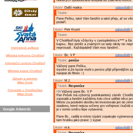
některých spoluobčanů dospěla do zdárného konce.
Autor:
Další matka
odpovědět
|
Titulek:
Pane Pešku, také Vám fandím a také přeju, ať se věc
podaří.
Autor:
Petr Kruml
odpovědět
|
Titulek:
V Chotěboři byly vždycky v zastupitelstvu k**** a šlo j
kapsu.. Bez peněz a známých se tady nikdy nic nepr
neprosadí.. Každopádně Vám moc fandím!..
Internetové aplikace
Autor:
Bc. V P
odpovědět
|
Městská knihovna Chotěboř
Titulek:
peníze
Informační centrum Chotěboř
Vážený pane Pešku,
myslím si,že byste mohl o peníze přijít příjemějším 
Městská policie Chotěboř
nasipat do fitnes :-)
Záhady a tajemno
Autor:
M.J.
odpovědět
|
Milan Knob
Titulek:
Re:peníze
Fotografie z Chotěbořska
Vážený pane Bc. V P
Milan Knob
Pan Pešek má výborný podnikatelský záměr. Chotěbo
zaostalá a fandím každému kdo chce udělat něco pro
Město za poslední desítku let investovalo jen do zim
stadionu, které nejsou určeny pro veřejnost i každá 
Google Adwords
je v tomto směru lépe vybavená.
Pane Bc., raději si místo rýpání zopakujte vyjmenov
tam hrubku jako prase :) sypat
Autor:
m.k.
odpovědět
|
Titulek:
Re:peníze