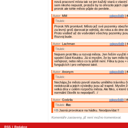
nová pracovní místa tak se jen každý stará o vlastní
sem nikoho nepustit, protože by to ohrozilo jejich zá
prorok ale tohle město půjde do perdele..
Autor:
MM
odpovědět
| 
Titulek:
Prorok NN promluvil. Město jež své pozemky obezřet
za levný groš darovati je odmítá, do roka a do dne do
Proto vodteď až do vodvolání všechny pozemky jso
Rozvoj bude.
Autor:
Lachman
odpovědět
| 
Titulek:
Nejsem proti fitku a rozvoji města. Jen řeším využití
spodní části Koubku. Já si myslím, že by tam mělo bý
veřejnost, nebo něco co tu ještě není. Fitka tu jsou + 
fungujících i pro veřejnost také.
Autor:
Anonym
odpovědět
| 
Titulek:
Nechápu,že město povolí stavbu umělého trávníku čut
nedokozáli a jejich výsledky jsou až trapné. Myslím ž
velká díra v celém rozpočtu města. Ale fitko, o které 
normální člověk to nepodpoří. :/
Autor:
Godzila
odpovědět
| #
Titulek:
Re:
Jasná provokace na hádku. Neodpovídat !!
Komentáře zastaveny, již není možno komentovat.
RSS
|
Redakce