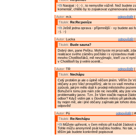
Nasipat :-) :-) , to nemyslíte vážně. Než budete z
komentář, chtělo by to zopakovat vyjmenovaná slova
Autor:
m.k.
odpovědět
|
Titulek:
Re:Re:peníze
Ještě jedna oprava - příjemnější - vy budete asi fak
:-). :-)
Autor:
Lucka
odpovědět
|
Titulek:
Bude sauna?
Dobrý den, pane Pešku. Mohl byste mi prozradit, zda
realizace svého záměru počítáte i s výstavbou mal
mnoho Chotěbořáků, mě nevyjímajíc, kteří za ní nyní
v Chotěboři by ji velmi ocenili...
Autor:
TR
odpovědět
|
Titulek:
Nechápu
Celý problém je ale o úplně něčem jiném. Věřím že V
občany a pro Vás! prospěšný, ale to co vadí mnoha
způsob, jakým mělo dojít k prodeji městského pozemku
Bohužel k tomu jste nám zde nic nesdělil, aby jste vne
problematiky jasno. Tzn. že Vám stačilo napsat žádo
odbor? Když vidím jak s člověkem město při jakékoliv ž
by nejen mě, ale i jiné občany zajímalo jak tohoto do
odpověď
Autor:
Pú
odpovědět
| #
Titulek:
Re:Nechápu
Můžete upřesnit, v čem město při každé žádosti s
Tohle můžu anonymně psát každou hodinu. No tak, 
těším jak budete konkrétně popisovat