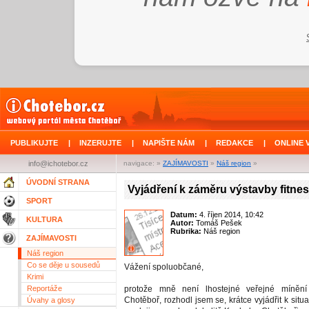
PUBLIKUJTE
|
INZERUJTE
|
NAPIŠTE NÁM
|
REDAKCE
|
ONLINE 
info@ichotebor.cz
navigace: »
ZAJÍMAVOSTI
»
Náš region
»
ÚVODNÍ STRANA
Vyjádření k záměru výstavby fitnes
SPORT
Datum:
4. říjen 2014, 10:42
KULTURA
Autor:
Tomáš Pešek
Rubrika:
Náš region
ZAJÍMAVOSTI
Náš region
Co se děje u sousedů
Vážení spoluobčané,
Krimi
Reportáže
protože mně není lhostejné veřejné míněn
Chotěboř, rozhodl jsem se, krátce vyjádřit k situa
Úvahy a glosy