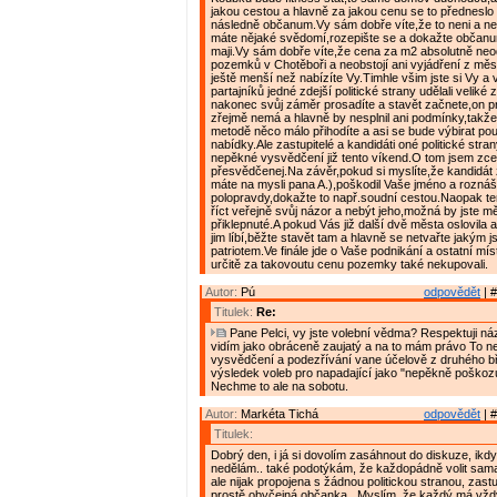
jakou cestou a hlavně za jakou cenu se to předneslo
následně občanum.Vy sám dobře víte,že to neni a n
máte nějaké svědomí,rozepište se a dokažte občanu
maji.Vy sám dobře víte,že cena za m2 absolutně n
pozemků v Chotěboři a neobstojí ani vyjádření z měs
ještě menší než nabízíte Vy.Timhle všim jste si Vy a 
partajníků jedné zdejší politické strany udělali veliké
nakonec svůj záměr prosadíte a stavět začnete,on pro
zřejmě nemá a hlavně by nesplnil ani podmínky,takž
metodě něco málo přihodíte a asi se bude výbirat po
nabídky.Ale zastupitelé a kandidáti oné politické stra
nepěkné vysvědčení již tento víkend.O tom jsem zce
přesvědčenej.Na závěr,pokud si myslíte,že kandidát z 
máte na mysli pana A.),poškodil Vaše jméno a roznáš
polopravdy,dokažte to např.soudní cestou.Naopak te
říct veřejně svůj názor a nebýt jeho,možná by jste měl
přiklepnuté.A pokud Vás již další dvě města oslovila 
jim líbí,běžte stavět tam a hlavně se netvařte jakým j
patriotem.Ve finále jde o Vaše podnikání a ostatní mís
určitě za takovoutu cenu pozemky také nekupovali.
Autor:
Pú
odpovědět
| #
Titulek:
Re:
Pane Pelci, vy jste volební vědma? Respektuji názo
vidím jako obráceně zaujatý a na to mám právo To 
vysvědčení a podezřívání vane účelově z druhého b
výsledek voleb pro napadající jako "nepěkně poškozuj
Nechme to ale na sobotu.
Autor:
Markéta Tichá
odpovědět
| #
Titulek:
Dobrý den, i já si dovolím zasáhnout do diskuze, ikd
nedělám.. také podotýkám, že každopádně volit sama
ale nijak propojena s žádnou politickou stranou, zast
prostě obyčejná občanka.. Myslím, že každý má vžd