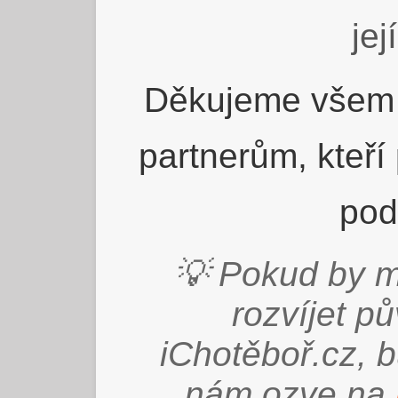
jej
Děkujeme všem 
partnerům, kteří
pod
💡 Pokud by m
rozvíjet p
iChotěboř.cz, 
nám ozve na