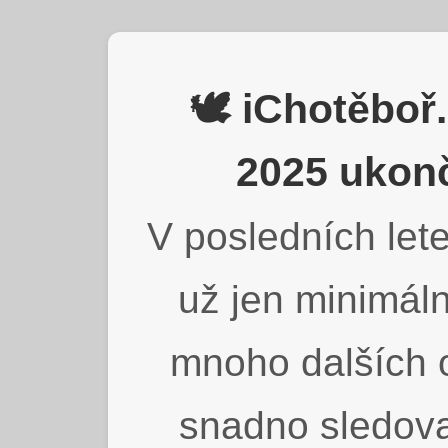
🕊️ iChotěbo
2025 ukonč
V posledních lete
už jen minimáln
mnoho dalších o
snadno sledova