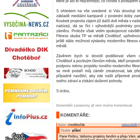
které je asi to nejcennější, co člověk s postupem
S ohledem na vše uvedené si Vás dovoluji in
základě mediální kampaně z poslední doby zam
Koubek projevila zájem již další dvě města v naš
nabízejí, dá se říci i výhodnější podmínky pr
záměru. Protože však vidím spokojenost návštěv
Fitness studia TP ve městě Chotěboř, upřednostň
ještě stále možnost výstavby moderního fitness
městě.
Závěrem bych si dovolil poděkovat všem
Chotěboř a poctivým členům města, kteří projevili 
podporu mému projektu nového moderního fitne
se mně podaří můj záměr zrealizovat, tak pře
případně navštíví, aby zde našli příjemné pros
svého zdraví a získání duševní pohody.
S úctou,
Komentáře zastaveny, již není možno komentovat.
KOMENTÁŘE:
Autor:
chotěbořák
odpovědět
|
Titulek:
přání
Pane Pešku, Vašemu projektu fandím a přeju Vám, ab