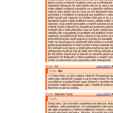
jakou cestou a hlavně za jakou cenu se to předneslo
následně občanum.Vy sám dobře víte,že to neni a n
máte nějaké svědomí,rozepište se a dokažte občanu
maji.Vy sám dobře víte,že cena za m2 absolutně n
pozemků v Chotěboři a neobstojí ani vyjádření z měs
ještě menší než nabízíte Vy.Timhle všim jste si Vy a 
partajníků jedné zdejší politické strany udělali veliké
nakonec svůj záměr prosadíte a stavět začnete,on pro
zřejmě nemá a hlavně by nesplnil ani podmínky,takž
metodě něco málo přihodíte a asi se bude výbirat po
nabídky.Ale zastupitelé a kandidáti oné politické stra
nepěkné vysvědčení již tento víkend.O tom jsem zce
přesvědčenej.Na závěr,pokud si myslíte,že kandidát z 
máte na mysli pana A.),poškodil Vaše jméno a roznáš
polopravdy,dokažte to např.soudní cestou.Naopak te
říct veřejně svůj názor a nebýt jeho,možná by jste měl
přiklepnuté.A pokud Vás již další dvě města oslovila 
jim líbí,běžte stavět tam a hlavně se netvařte jakým j
patriotem.Ve finále jde o Vaše podnikání a ostatní mís
určitě za takovoutu cenu pozemky také nekupovali.
Autor:
Pú
odpovědět
| #
Titulek:
Re:
Pane Pelci, vy jste volební vědma? Respektuji názo
vidím jako obráceně zaujatý a na to mám právo To 
vysvědčení a podezřívání vane účelově z druhého b
výsledek voleb pro napadající jako "nepěkně poškozuj
Nechme to ale na sobotu.
Autor:
Markéta Tichá
odpovědět
| #
Titulek:
Dobrý den, i já si dovolím zasáhnout do diskuze, ikd
nedělám.. také podotýkám, že každopádně volit sama
ale nijak propojena s žádnou politickou stranou, zast
prostě obyčejná občanka.. Myslím, že každý má vžd