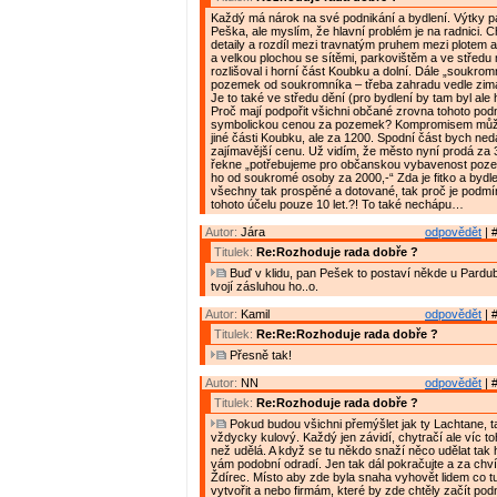
Každý má nárok na své podnikání a bydlení. Výtky p
Peška, ale myslím, že hlavní problém je na radnici. 
detaily a rozdíl mezi travnatým pruhem mezi plotem a
a velkou plochou se sítěmi, parkovištěm a ve středu
rozlišoval i horní část Koubku a dolní. Dále „soukrom
pozemek od soukromníka – třeba zahradu vedle zim
Je to také ve středu dění (pro bydlení by tam byl ale h
Proč mají podpořit všichni občané zrovna tohoto podn
symbolickou cenou za pozemek? Kompromisem může
jiné části Koubku, ale za 1200. Spodní část bych ned
zajímavější cenu. Už vidím, že město nyní prodá za 3
řekne „potřebujeme pro občanskou vybavenost poz
ho od soukromé osoby za 2000,-“ Zda je fitko a bydle
všechny tak prospěné a dotované, tak proč je podm
tohoto účelu pouze 10 let.?! To také nechápu…
Autor:
Jára
odpovědět
| 
Titulek:
Re:Rozhoduje rada dobře ?
Buď v klidu, pan Pešek to postaví někde u Pardu
tvojí zásluhou ho..o.
Autor:
Kamil
odpovědět
| 
Titulek:
Re:Re:Rozhoduje rada dobře ?
Přesně tak!
Autor:
NN
odpovědět
| 
Titulek:
Re:Rozhoduje rada dobře ?
Pokud budou všichni přemýšlet jak ty Lachtane, t
vždycky kulový. Každý jen závidí, chytračí ale víc 
než udělá. A když se tu někdo snaží něco udělat tak 
vám podobní odradí. Jen tak dál pokračujte a za chvíl
Ždírec. Místo aby zde byla snaha vyhovět lidem co tu
vytvořit a nebo firmám, které by zde chtěly začít podn