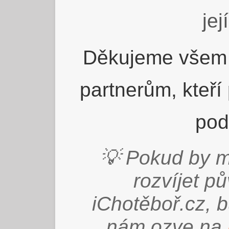
jej
Děkujeme všem 
partnerům, kteří
pod
💡 Pokud by m
rozvíjet p
iChotěboř.cz, 
nám ozve na