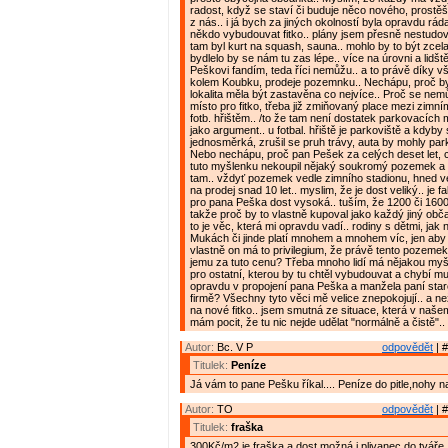
radost, když se staví či buduje něco nového, prost
z nás.. i já bych za jiných okolností byla opravdu rád
někdo vybudouvat fitko.. plány jsem přesně nestudov
tam byl kurt na squash, sauna.. mohlo by to být zcel
bydlelo by se nám tu zas lépe.. více na úrovni a lidštěj
Peškovi fandím, teda říci nemůžu.. a to právě díky 
kolem Koubku, prodeje pozemnku.. Nechápu, proč b
lokalita měla být zastavěna co nejvíce.. Proč se nemůž
místo pro fitko, třeba již zmiňovaný place mezi zimn
fotb. hřištěm.. /to že tam není dostatek parkovacích m
jako argument.. u fotbal. hřiště je parkoviště a kdyby 
jednosměrká, zrušil se pruh trávy, auta by mohly parko
Nebo nechápu, proč pan Pešek za celých deset let, c
tuto myšlenku nekoupil nějaký soukromý pozemek a n
tam.. vždyť pozemek vedle zimního stadionu, hned v
na prodej snad 10 let.. myslim, že je dost veliký.. je f
pro pana Peška dost vysoká.. tuším, že 1200 či 1600
takže proč by to vlastně kupoval jako každý jiný obča
to je věc, která mi opravdu vadí.. rodiny s dětmi, jak
Mukách či jinde platí mnohem a mnohem víc, jen aby t
vlastně on má to privilegium, že právě tento pozeme
jemu za tuto cenu? Třeba mnoho lidí má nějakou my
pro ostatní, kterou by tu chtěl vybudouvat a chybí mu 
opravdu v propojení pana Peška a manžela paní star
firmě? Všechny tyto věci mě velice znepokojují.. a ne
na nové fitko.. jsem smutná ze situace, která v naše
mám pocit, že tu nic nejde udělat "normálně a čistě"..
Autor:
Bc. V P
odpovědět
| #
Titulek:
Peníze
Já vám to pane Pešku říkal.... Peníze do pitle,nohy 
Autor:
TO
odpovědět
| #
Titulek:
fraška
300Kč/m2 je fraška a dost možná i plivanec do tváře. 