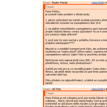
Autor:
Radim Petrák
odpovědět
| 
Titulek:
Pane Pešku,
já osobně mám problém s těmito body:
1, jakým způsobem byl záměr prodeje pozemku před
nekoaličním stranám na zastupitelstvu dne 15.6.
2, na dalším mimořádném zastupitelstvu paní staros
projekt Vašeho fitness centra způsobem "to se k tom
pro seniory) nějak přikreslí"
3, proč jste Vy sám nechal v průběhu července vzká
projektu odstupujete????
Mluvíte tu o mediální kampani proti Vám, ale uvědomt
myšlenka na "malou domů" přímo nabízí, zejména 
zastupitelstvo takový zájem Vám ty pozemky prodat.
Mohl byste sem napsat jestli cenu 300,- Kč za metr 
přiměřenou, nízkou, nebo předraženou?
A ještě pro info pro ty co neviděli projekt: Celou dobu
fitness, ale ještě nikde nezaznělo že pod tímto pojme
zakreslen také byt.
Díky předem za odpověď/reakci, a klidně se rozepišt
taktéž.
Autor:
Jiří Pelc
odpovědět
| 
Titulek:
Pane Pešek,je mě záhadou,proč jste tenhle článek n
volbama....Navíc zjevně jste nepochopil,v čem je pro
konkrétně se občanum nelíbí.myslim si,že jim nejde o t
Koubku bude fitness stát,to samé domov důchodců,a