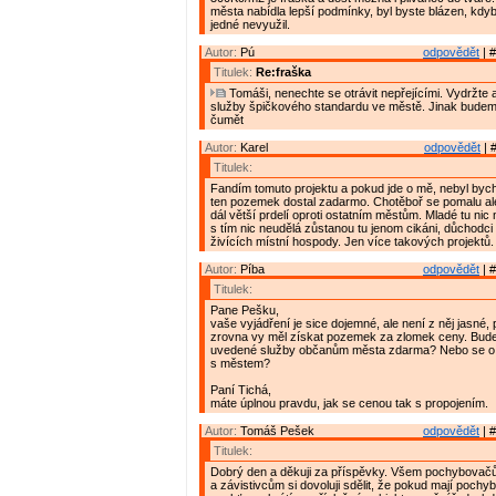
města nabídla lepší podmínky, byl byste blázen, kdy
jedné nevyužil.
Autor:
Pú
odpovědět
| #
Titulek:
Re:fraška
Tomáši, nenechte se otrávit nepřejícími. Vydržte 
služby špičkového standardu ve městě. Jinak budem
čumět
Autor:
Karel
odpovědět
| 
Titulek:
Fandím tomuto projektu a pokud jde o mě, nebyl bych
ten pozemek dostal zadarmo. Chotěboř se pomalu ale
dál větší prdelí oproti ostatním městům. Mladé tu nic
s tím nic neudělá zůstanou tu jenom cikáni, důchodc
živících místní hospody. Jen více takových projektů.
Autor:
Píba
odpovědět
| #
Titulek:
Pane Pešku,
vaše vyjádření je sice dojemné, ale není z něj jasné, 
zrovna vy měl získat pozemek za zlomek ceny. Bude
uvedené služby občanům města zdarma? Nebo se o z
s městem?
Paní Tichá,
máte úplnou pravdu, jak se cenou tak s propojením.
Autor:
Tomáš Pešek
odpovědět
| #
Titulek:
Dobrý den a děkuji za příspěvky. Všem pochybova
a závistivcům si dovoluji sdělit, že pokud mají pochyb