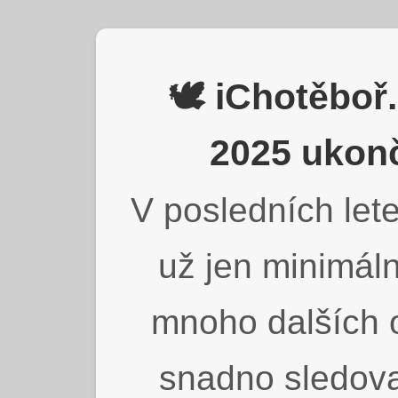
🕊️ iChotěbo
2025 ukonč
V posledních lete
už jen minimáln
mnoho dalších o
snadno sledova