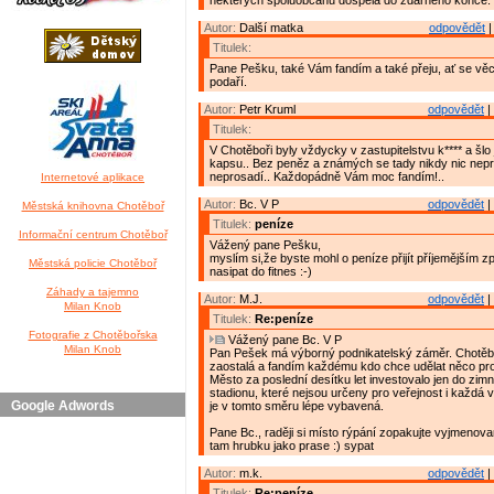
některých spoluobčanů dospěla do zdárného konce.
Autor:
Další matka
odpovědět
|
Titulek:
Pane Pešku, také Vám fandím a také přeju, ať se věc
podaří.
Autor:
Petr Kruml
odpovědět
|
Titulek:
V Chotěboři byly vždycky v zastupitelstvu k**** a šlo j
kapsu.. Bez peněz a známých se tady nikdy nic nepr
neprosadí.. Každopádně Vám moc fandím!..
Internetové aplikace
Autor:
Bc. V P
odpovědět
|
Městská knihovna Chotěboř
Titulek:
peníze
Informační centrum Chotěboř
Vážený pane Pešku,
myslím si,že byste mohl o peníze přijít příjemějším 
Městská policie Chotěboř
nasipat do fitnes :-)
Záhady a tajemno
Autor:
M.J.
odpovědět
|
Milan Knob
Titulek:
Re:peníze
Fotografie z Chotěbořska
Vážený pane Bc. V P
Milan Knob
Pan Pešek má výborný podnikatelský záměr. Chotěbo
zaostalá a fandím každému kdo chce udělat něco pro
Město za poslední desítku let investovalo jen do zim
stadionu, které nejsou určeny pro veřejnost i každá 
Google Adwords
je v tomto směru lépe vybavená.
Pane Bc., raději si místo rýpání zopakujte vyjmenov
tam hrubku jako prase :) sypat
Autor:
m.k.
odpovědět
|
Titulek:
Re:peníze