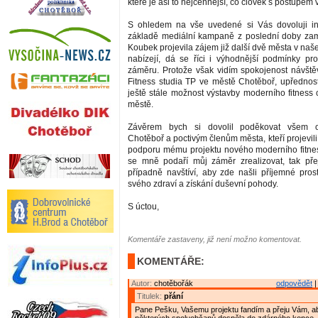
které je asi to nejcennější, co člověk s postupem
S ohledem na vše uvedené si Vás dovoluji in
základě mediální kampaně z poslední doby zam
Koubek projevila zájem již další dvě města v naš
nabízejí, dá se říci i výhodnější podmínky pr
záměru. Protože však vidím spokojenost návštěv
Fitness studia TP ve městě Chotěboř, upřednostň
ještě stále možnost výstavby moderního fitness
městě.
Závěrem bych si dovolil poděkovat všem
Chotěboř a poctivým členům města, kteří projevili 
podporu mému projektu nového moderního fitne
se mně podaří můj záměr zrealizovat, tak pře
případně navštíví, aby zde našli příjemné pros
svého zdraví a získání duševní pohody.
S úctou,
Komentáře zastaveny, již není možno komentovat.
KOMENTÁŘE:
Autor:
chotěbořák
odpovědět
|
Titulek:
přání
Pane Pešku, Vašemu projektu fandím a přeju Vám, ab