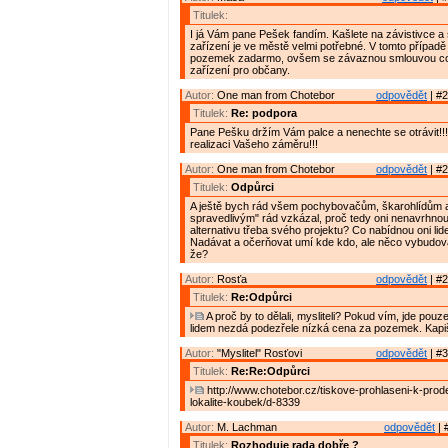
Titulek:
I já Vám pane Pešek fandím. Kašlete na závistivce a 
zařízení je ve městě velmi potřebné. V tomto případě
pozemek zadarmo, ovšem se závaznou smlouvou co
zařízení pro občany.
Autor:
One man from Chotebor
odpovědět
| #2
Titulek:
Re: podpora
Pane Pešku držím Vám palce a nenechte se otrávit!!!
realizaci Vašeho záměru!!!
Autor:
One man from Chotebor
odpovědět
| #2
Titulek:
Odpůrci
A ještě bych rád všem pochybovačům, škarohlídům 
spravedlivým" rád vzkázal, proč tedy oni nenavrhnou
alternativu třeba svého projektu? Co nabídnou oni li
Nadávat a očerňovat umí kde kdo, ale něco vybudovat
že?
Autor:
Rosťa
odpovědět
| #2
Titulek:
Re:Odpůrci
A proč by to dělali, mysliteli? Pokud vím, jde pouze
lidem nezdá podezřele nízká cena za pozemek. Kapi
Autor:
"Myslitel" Rosťovi
odpovědět
| #3
Titulek:
Re:Re:Odpůrci
http://www.chotebor.cz/tiskove-prohlaseni-k-prod
lokalite-koubek/d-8339
Autor:
M. Lachman
odpovědět
| 
Titulek:
Rozhoduje rada dobře ?