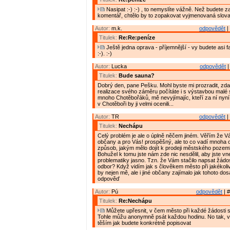
Nasipat :-) :-) , to nemyslíte vážně. Než budete z
komentář, chtělo by to zopakovat vyjmenovaná slova
Autor:
m.k.
odpovědět
|
Titulek:
Re:Re:peníze
Ještě jedna oprava - příjemnější - vy budete asi fak
:-). :-)
Autor:
Lucka
odpovědět
|
Titulek:
Bude sauna?
Dobrý den, pane Pešku. Mohl byste mi prozradit, zda
realizace svého záměru počítáte i s výstavbou mal
mnoho Chotěbořáků, mě nevyjímajíc, kteří za ní nyní
v Chotěboři by ji velmi ocenili...
Autor:
TR
odpovědět
|
Titulek:
Nechápu
Celý problém je ale o úplně něčem jiném. Věřím že V
občany a pro Vás! prospěšný, ale to co vadí mnoha
způsob, jakým mělo dojít k prodeji městského pozemku
Bohužel k tomu jste nám zde nic nesdělil, aby jste vne
problematiky jasno. Tzn. že Vám stačilo napsat žádo
odbor? Když vidím jak s člověkem město při jakékoliv ž
by nejen mě, ale i jiné občany zajímalo jak tohoto do
odpověď
Autor:
Pú
odpovědět
| #
Titulek:
Re:Nechápu
Můžete upřesnit, v čem město při každé žádosti s
Tohle můžu anonymně psát každou hodinu. No tak, 
těším jak budete konkrétně popisovat