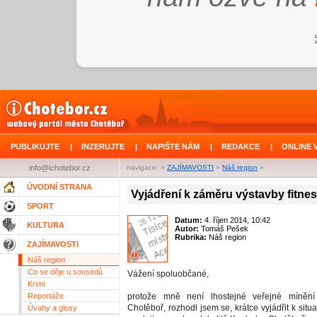
PUBLIKUJTE
|
INZERUJTE
|
NAPIŠTE NÁM
|
REDAKCE
|
ONLINE 
info@ichotebor.cz
navigace: »
ZAJÍMAVOSTI
»
Náš region
»
ÚVODNÍ STRANA
Vyjádření k záměru výstavby fitnes
SPORT
Datum:
4. říjen 2014, 10:42
KULTURA
Autor:
Tomáš Pešek
Rubrika:
Náš region
ZAJÍMAVOSTI
Náš region
Co se děje u sousedů
Vážení spoluobčané,
Krimi
Reportáže
protože mně není lhostejné veřejné míněn
Chotěboř, rozhodl jsem se, krátce vyjádřit k situa
Úvahy a glosy