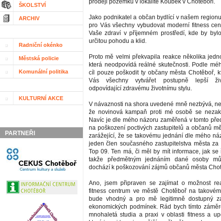
prodeji pozemku v lokalitě Koubek v Chotěboři.
ŠKOLSTVÍ
Jako podnikatel a občan bydlící v našem region
ARCHIV
pro Vás všechny vybudovat moderní fitness cen
Vaše zdraví v příjemném prostředí, kde by byl
určitou pohodu a klid.
Radniční okénko
Proto mě velmi překvapila reakce několika jedno
Městská policie
která neodpovídá reálné skutečnosti. Podle m
Komunální politika
cíl pouze poškodit ty občany města Chotěboř, kt
Vás všechny vytvářet postupně lepší ži
odpovídající zdravému životnímu stylu.
KULTURNÍ AKCE
V návaznosti na shora uvedené mně nezbývá, než 
že novinová kampaň proti mé osobě se nezak
Navíc je dle mého názoru zaměřená v tomto pře
na poškození poctivých zastupitelů a občanů mě
PARTNEŘI
zarážející, že se takovému jednání dle mého náz
jeden člen současného zastupitelstva města za p
Top 09. Ten má, či měl by mít informace, jak se ř
takže předmětným jednáním dané osoby mů
dochází k poškozování zájmů občanů města Chot
Ano, jsem připraven se zajímat o možnost rea
fitness centrum ve městě Chotěboř na takovém
bude vhodný a pro mě legitimně dostupný za
ekonomických podmínek. Rád bych tímto záměre
mnohaletá studia a praxi v oblasti fitness a up