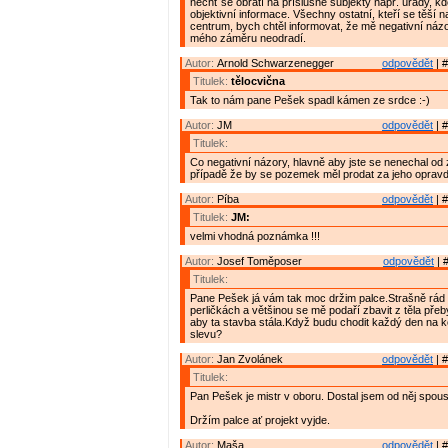
nechť se obrátí na příslušné subjekty např. úřady, kd
objektivní informace. Všechny ostatní, kteří se těší n
centrum, bych chtěl informovat, že mě negativní názo
mého záměru neodradí.
Autor:
Arnold Schwarzenegger
odpovědět
| #
Titulek:
tělocvična
Tak to nám pane Pešek spadl kámen ze srdce :-)
Autor:
JM
odpovědět
| #
Titulek:
Co negativní názory, hlavně aby jste se nenechal od
případě že by se pozemek měl prodat za jeho oprav
Autor:
Píba
odpovědět
| #
Titulek:
JM:
velmi vhodná poznámka !!!
Autor:
Josef Toměposer
odpovědět
| 
Titulek:
Pane Pešek já vám tak moc držim palce.Strašně rád
perličkách a většinou se mě podaří zbavit z těla př
aby ta stavba stála.Když budu chodit každý den na 
slevu?
Autor:
Jan Zvolánek
odpovědět
| #
Titulek:
Pan Pešek je mistr v oboru. Dostal jsem od něj spou
Držím palce ať projekt vyjde.
Autor:
Maša
odpovědět
| #