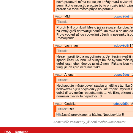
nová pracovní místa tak se jen každý stará o vlastní
sem nikoho nepustit, protože by to ohrozilo jejich zá
prorok ale tohle město půjde do perdele..
Autor:
MM
odpovědět
| 
Titulek:
Prorok NN promluvil. Město jež své pozemky obezřet
za levný groš darovati je odmítá, do roka a do dne do
Proto vodteď až do vodvolání všechny pozemky jso
Rozvoj bude.
Autor:
Lachman
odpovědět
| 
Titulek:
Nejsem proti fitku a rozvoji města. Jen řeším využití
spodní části Koubku. Já si myslím, že by tam mělo bý
veřejnost, nebo něco co tu ještě není. Fitka tu jsou + 
fungujících i pro veřejnost také.
Autor:
Anonym
odpovědět
| 
Titulek:
Nechápu,že město povolí stavbu umělého trávníku čut
nedokozáli a jejich výsledky jsou až trapné. Myslím ž
velká díra v celém rozpočtu města. Ale fitko, o které 
normální člověk to nepodpoří. :/
Autor:
Godzila
odpovědět
| #
Titulek:
Re:
Jasná provokace na hádku. Neodpovídat !!
Komentáře zastaveny, již není možno komentovat.
RSS
|
Redakce