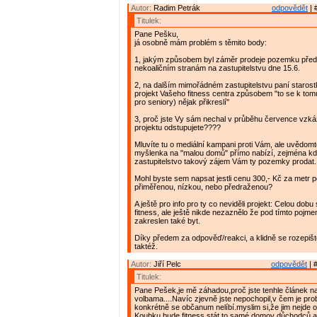
Autor:
Radim Petrák
odpovědět
| 
Titulek:
Pane Pešku,
já osobně mám problém s těmito body:
1, jakým způsobem byl záměr prodeje pozemku před
nekoaličním stranám na zastupitelstvu dne 15.6.
2, na dalším mimořádném zastupitelstvu paní staros
projekt Vašeho fitness centra způsobem "to se k tom
pro seniory) nějak přikreslí"
3, proč jste Vy sám nechal v průběhu července vzká
projektu odstupujete????
Mluvíte tu o mediální kampani proti Vám, ale uvědomt
myšlenka na "malou domů" přímo nabízí, zejména 
zastupitelstvo takový zájem Vám ty pozemky prodat.
Mohl byste sem napsat jestli cenu 300,- Kč za metr 
přiměřenou, nízkou, nebo předraženou?
A ještě pro info pro ty co neviděli projekt: Celou dobu
fitness, ale ještě nikde nezaznělo že pod tímto pojme
zakreslen také byt.
Díky předem za odpověď/reakci, a klidně se rozepišt
taktéž.
Autor:
Jiří Pelc
odpovědět
| 
Titulek:
Pane Pešek,je mě záhadou,proč jste tenhle článek n
volbama....Navíc zjevně jste nepochopil,v čem je pro
konkrétně se občanum nelíbí.myslim si,že jim nejde o t
Koubku bude fitness stát,to samé domov důchodců,a