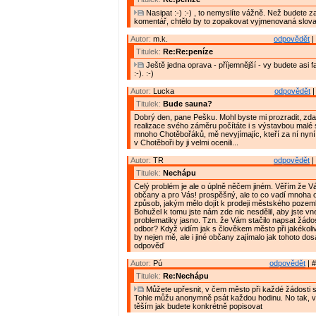
Nasipat :-) :-) , to nemyslíte vážně. Než budete z
komentář, chtělo by to zopakovat vyjmenovaná slova
Autor:
m.k.
odpovědět
|
Titulek:
Re:Re:peníze
Ještě jedna oprava - příjemnější - vy budete asi fak
:-). :-)
Autor:
Lucka
odpovědět
|
Titulek:
Bude sauna?
Dobrý den, pane Pešku. Mohl byste mi prozradit, zda
realizace svého záměru počítáte i s výstavbou mal
mnoho Chotěbořáků, mě nevyjímajíc, kteří za ní nyní
v Chotěboři by ji velmi ocenili...
Autor:
TR
odpovědět
|
Titulek:
Nechápu
Celý problém je ale o úplně něčem jiném. Věřím že V
občany a pro Vás! prospěšný, ale to co vadí mnoha
způsob, jakým mělo dojít k prodeji městského pozemku
Bohužel k tomu jste nám zde nic nesdělil, aby jste vne
problematiky jasno. Tzn. že Vám stačilo napsat žádo
odbor? Když vidím jak s člověkem město při jakékoliv ž
by nejen mě, ale i jiné občany zajímalo jak tohoto do
odpověď
Autor:
Pú
odpovědět
| #
Titulek:
Re:Nechápu
Můžete upřesnit, v čem město při každé žádosti s
Tohle můžu anonymně psát každou hodinu. No tak, 
těším jak budete konkrétně popisovat