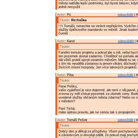
města nabídla lepší podmínky, byl byste blázen, kdy
jedné nevyužil.
Autor:
Pú
odpovědět
| #
Titulek:
Re:fraška
Tomáši, nenechte se otrávit nepřejícími. Vydržte 
služby špičkového standardu ve městě. Jinak budem
čumět
Autor:
Karel
odpovědět
| 
Titulek:
Fandím tomuto projektu a pokud jde o mě, nebyl bych
ten pozemek dostal zadarmo. Chotěboř se pomalu ale
dál větší prdelí oproti ostatním městům. Mladé tu nic
s tím nic neudělá zůstanou tu jenom cikáni, důchodc
živících místní hospody. Jen více takových projektů.
Autor:
Píba
odpovědět
| #
Titulek:
Pane Pešku,
vaše vyjádření je sice dojemné, ale není z něj jasné, 
zrovna vy měl získat pozemek za zlomek ceny. Bude
uvedené služby občanům města zdarma? Nebo se o z
s městem?
Paní Tichá,
máte úplnou pravdu, jak se cenou tak s propojením.
Autor:
Tomáš Pešek
odpovědět
| #
Titulek:
Dobrý den a děkuji za příspěvky. Všem pochybova
a závistivcům si dovoluji sdělit, že pokud mají pochyb