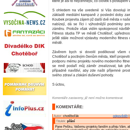
které je asi to nejcennější, co člověk s postupem
S ohledem na vše uvedené si Vás dovoluji in
základě mediální kampaně z poslední doby zam
Koubek projevila zájem již další dvě města v naš
nabízejí, dá se říci i výhodnější podmínky pr
záměru. Protože však vidím spokojenost návštěv
Fitness studia TP ve městě Chotěboř, upřednostň
ještě stále možnost výstavby moderního fitness
městě.
Závěrem bych si dovolil poděkovat všem
Chotěboř a poctivým členům města, kteří projevili 
podporu mému projektu nového moderního fitne
se mně podaří můj záměr zrealizovat, tak pře
případně navštíví, aby zde našli příjemné pros
svého zdraví a získání duševní pohody.
S úctou,
Komentáře zastaveny, již není možno komentovat.
KOMENTÁŘE:
Autor:
chotěbořák
odpovědět
|
Titulek:
přání
Pane Pešku, Vašemu projektu fandím a přeju Vám, ab