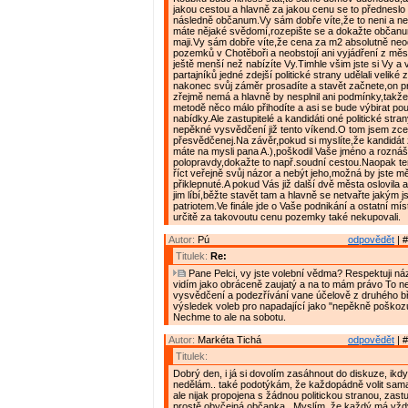
jakou cestou a hlavně za jakou cenu se to předneslo
následně občanum.Vy sám dobře víte,že to neni a n
máte nějaké svědomí,rozepište se a dokažte občanu
maji.Vy sám dobře víte,že cena za m2 absolutně n
pozemků v Chotěboři a neobstojí ani vyjádření z měs
ještě menší než nabízíte Vy.Timhle všim jste si Vy a 
partajníků jedné zdejší politické strany udělali veliké
nakonec svůj záměr prosadíte a stavět začnete,on pro
zřejmě nemá a hlavně by nesplnil ani podmínky,takž
metodě něco málo přihodíte a asi se bude výbirat po
nabídky.Ale zastupitelé a kandidáti oné politické stra
nepěkné vysvědčení již tento víkend.O tom jsem zce
přesvědčenej.Na závěr,pokud si myslíte,že kandidát z 
máte na mysli pana A.),poškodil Vaše jméno a roznáš
polopravdy,dokažte to např.soudní cestou.Naopak te
říct veřejně svůj názor a nebýt jeho,možná by jste měl
přiklepnuté.A pokud Vás již další dvě města oslovila 
jim líbí,běžte stavět tam a hlavně se netvařte jakým j
patriotem.Ve finále jde o Vaše podnikání a ostatní mís
určitě za takovoutu cenu pozemky také nekupovali.
Autor:
Pú
odpovědět
| #
Titulek:
Re:
Pane Pelci, vy jste volební vědma? Respektuji názo
vidím jako obráceně zaujatý a na to mám právo To 
vysvědčení a podezřívání vane účelově z druhého b
výsledek voleb pro napadající jako "nepěkně poškozuj
Nechme to ale na sobotu.
Autor:
Markéta Tichá
odpovědět
| #
Titulek:
Dobrý den, i já si dovolím zasáhnout do diskuze, ikd
nedělám.. také podotýkám, že každopádně volit sama
ale nijak propojena s žádnou politickou stranou, zast
prostě obyčejná občanka.. Myslím, že každý má vžd