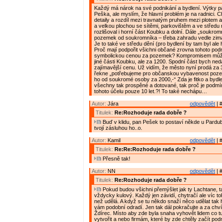
Každý má nárok na své podnikání a bydlení. Výtky p
Peška, ale myslím, že hlavní problém je na radnici. 
detaily a rozdíl mezi travnatým pruhem mezi plotem a
a velkou plochou se sítěmi, parkovištěm a ve středu
rozlišoval i horní část Koubku a dolní. Dále „soukrom
pozemek od soukromníka – třeba zahradu vedle zim
Je to také ve středu dění (pro bydlení by tam byl ale h
Proč mají podpořit všichni občané zrovna tohoto podn
symbolickou cenou za pozemek? Kompromisem může
jiné části Koubku, ale za 1200. Spodní část bych ned
zajímavější cenu. Už vidím, že město nyní prodá za 3
řekne „potřebujeme pro občanskou vybavenost poz
ho od soukromé osoby za 2000,-“ Zda je fitko a bydle
všechny tak prospěné a dotované, tak proč je podm
tohoto účelu pouze 10 let.?! To také nechápu…
Autor:
Jára
odpovědět
| 
Titulek:
Re:Rozhoduje rada dobře ?
Buď v klidu, pan Pešek to postaví někde u Pardu
tvojí zásluhou ho..o.
Autor:
Kamil
odpovědět
| 
Titulek:
Re:Re:Rozhoduje rada dobře ?
Přesně tak!
Autor:
NN
odpovědět
| 
Titulek:
Re:Rozhoduje rada dobře ?
Pokud budou všichni přemýšlet jak ty Lachtane, t
vždycky kulový. Každý jen závidí, chytračí ale víc 
než udělá. A když se tu někdo snaží něco udělat tak 
vám podobní odradí. Jen tak dál pokračujte a za chvíl
Ždírec. Místo aby zde byla snaha vyhovět lidem co tu
vytvořit a nebo firmám, které by zde chtěly začít podn