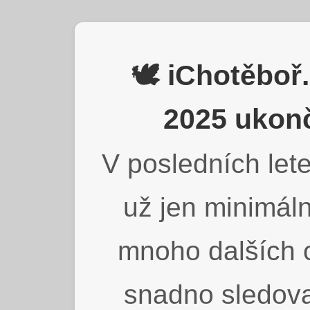
🕊️ iChotěbo
2025 ukonč
V posledních lete
už jen minimáln
mnoho dalších o
snadno sledova