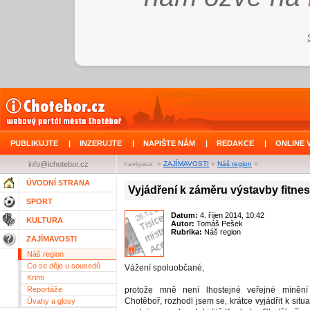
PUBLIKUJTE
|
INZERUJTE
|
NAPIŠTE NÁM
|
REDAKCE
|
ONLINE 
info@ichotebor.cz
navigace: »
ZAJÍMAVOSTI
»
Náš region
»
ÚVODNÍ STRANA
Vyjádření k záměru výstavby fitnes
SPORT
Datum:
4. říjen 2014, 10:42
KULTURA
Autor:
Tomáš Pešek
Rubrika:
Náš region
ZAJÍMAVOSTI
Náš region
Co se děje u sousedů
Vážení spoluobčané,
Krimi
Reportáže
protože mně není lhostejné veřejné míněn
Chotěboř, rozhodl jsem se, krátce vyjádřit k situa
Úvahy a glosy