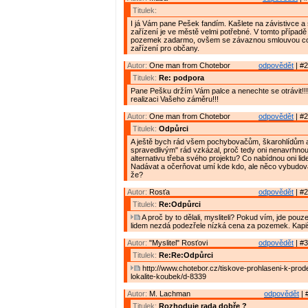
Titulek:
I já Vám pane Pešek fandím. Kašlete na závistivce a 
zařízení je ve městě velmi potřebné. V tomto případě
pozemek zadarmo, ovšem se závaznou smlouvou co
zařízení pro občany.
Autor:
One man from Chotebor
odpovědět
| #2
Titulek:
Re: podpora
Pane Pešku držím Vám palce a nenechte se otrávit!!!
realizaci Vašeho záměru!!!
Autor:
One man from Chotebor
odpovědět
| #2
Titulek:
Odpůrci
A ještě bych rád všem pochybovačům, škarohlídům 
spravedlivým" rád vzkázal, proč tedy oni nenavrhnou
alternativu třeba svého projektu? Co nabídnou oni li
Nadávat a očerňovat umí kde kdo, ale něco vybudovat
že?
Autor:
Rosťa
odpovědět
| #2
Titulek:
Re:Odpůrci
A proč by to dělali, mysliteli? Pokud vím, jde pouze
lidem nezdá podezřele nízká cena za pozemek. Kapi
Autor:
"Myslitel" Rosťovi
odpovědět
| #3
Titulek:
Re:Re:Odpůrci
http://www.chotebor.cz/tiskove-prohlaseni-k-prod
lokalite-koubek/d-8339
Autor:
M. Lachman
odpovědět
| 
Titulek:
Rozhoduje rada dobře ?