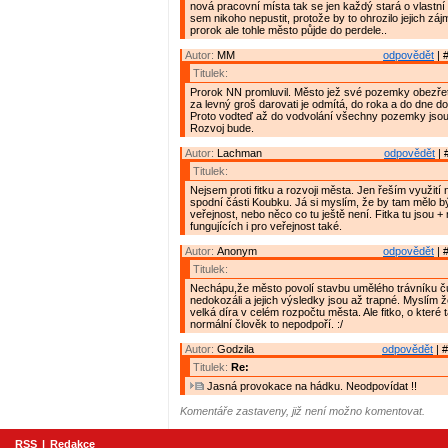
nová pracovní místa tak se jen každý stará o vlastní
sem nikoho nepustit, protože by to ohrozilo jejich zá
prorok ale tohle město půjde do perdele..
Autor:
MM
odpovědět
| 
Titulek:
Prorok NN promluvil. Město jež své pozemky obezřet
za levný groš darovati je odmítá, do roka a do dne do
Proto vodteď až do vodvolání všechny pozemky jso
Rozvoj bude.
Autor:
Lachman
odpovědět
| 
Titulek:
Nejsem proti fitku a rozvoji města. Jen řeším využití
spodní části Koubku. Já si myslím, že by tam mělo bý
veřejnost, nebo něco co tu ještě není. Fitka tu jsou + 
fungujících i pro veřejnost také.
Autor:
Anonym
odpovědět
| 
Titulek:
Nechápu,že město povolí stavbu umělého trávníku čut
nedokozáli a jejich výsledky jsou až trapné. Myslím ž
velká díra v celém rozpočtu města. Ale fitko, o které 
normální člověk to nepodpoří. :/
Autor:
Godzila
odpovědět
| #
Titulek:
Re:
Jasná provokace na hádku. Neodpovídat !!
Komentáře zastaveny, již není možno komentovat.
RSS
|
Redakce