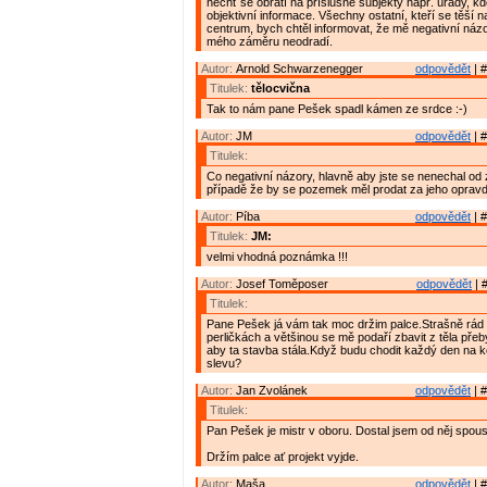
nechť se obrátí na příslušné subjekty např. úřady, kd
objektivní informace. Všechny ostatní, kteří se těší n
centrum, bych chtěl informovat, že mě negativní názo
mého záměru neodradí.
Autor:
Arnold Schwarzenegger
odpovědět
| #
Titulek:
tělocvična
Tak to nám pane Pešek spadl kámen ze srdce :-)
Autor:
JM
odpovědět
| #
Titulek:
Co negativní názory, hlavně aby jste se nenechal od
případě že by se pozemek měl prodat za jeho oprav
Autor:
Píba
odpovědět
| #
Titulek:
JM:
velmi vhodná poznámka !!!
Autor:
Josef Toměposer
odpovědět
| 
Titulek:
Pane Pešek já vám tak moc držim palce.Strašně rád
perličkách a většinou se mě podaří zbavit z těla př
aby ta stavba stála.Když budu chodit každý den na 
slevu?
Autor:
Jan Zvolánek
odpovědět
| #
Titulek:
Pan Pešek je mistr v oboru. Dostal jsem od něj spou
Držím palce ať projekt vyjde.
Autor:
Maša
odpovědět
| #