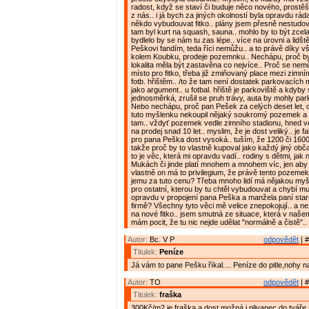
radost, když se staví či buduje něco nového, prost
z nás.. i já bych za jiných okolností byla opravdu rád
někdo vybudouvat fitko.. plány jsem přesně nestudov
tam byl kurt na squash, sauna.. mohlo by to být zcel
bydlelo by se nám tu zas lépe.. více na úrovni a lidštěj
Peškovi fandím, teda říci nemůžu.. a to právě díky 
kolem Koubku, prodeje pozemnku.. Nechápu, proč b
lokalita měla být zastavěna co nejvíce.. Proč se nemůž
místo pro fitko, třeba již zmiňovaný place mezi zimn
fotb. hřištěm.. /to že tam není dostatek parkovacích m
jako argument.. u fotbal. hřiště je parkoviště a kdyby 
jednosměrká, zrušil se pruh trávy, auta by mohly parko
Nebo nechápu, proč pan Pešek za celých deset let, c
tuto myšlenku nekoupil nějaký soukromý pozemek a n
tam.. vždyť pozemek vedle zimního stadionu, hned v
na prodej snad 10 let.. myslim, že je dost veliký.. je f
pro pana Peška dost vysoká.. tuším, že 1200 či 1600
takže proč by to vlastně kupoval jako každý jiný obča
to je věc, která mi opravdu vadí.. rodiny s dětmi, jak
Mukách či jinde platí mnohem a mnohem víc, jen aby t
vlastně on má to privilegium, že právě tento pozeme
jemu za tuto cenu? Třeba mnoho lidí má nějakou my
pro ostatní, kterou by tu chtěl vybudouvat a chybí mu 
opravdu v propojení pana Peška a manžela paní star
firmě? Všechny tyto věci mě velice znepokojují.. a ne
na nové fitko.. jsem smutná ze situace, která v naše
mám pocit, že tu nic nejde udělat "normálně a čistě"..
Autor:
Bc. V P
odpovědět
| #
Titulek:
Peníze
Já vám to pane Pešku říkal.... Peníze do pitle,nohy 
Autor:
TO
odpovědět
| #
Titulek:
fraška
300Kč/m2 je fraška a dost možná i plivanec do tváře. 