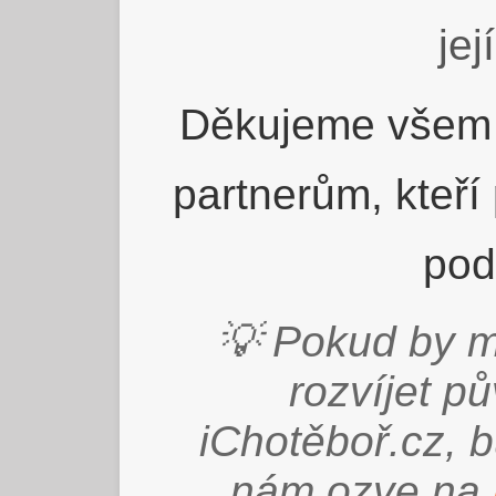
jej
Děkujeme všem 
partnerům, kteří
pod
💡 Pokud by m
rozvíjet p
iChotěboř.cz, 
nám ozve na