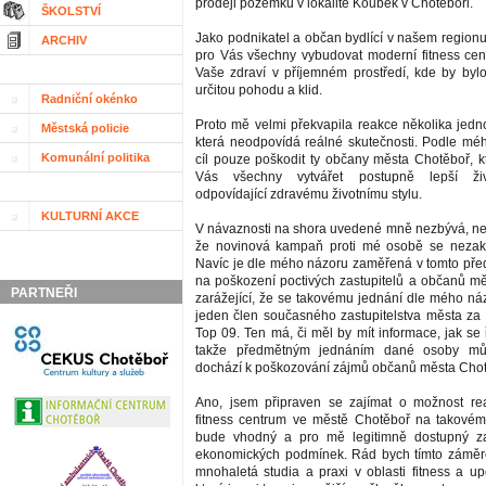
prodeji pozemku v lokalitě Koubek v Chotěboři.
ŠKOLSTVÍ
Jako podnikatel a občan bydlící v našem region
ARCHIV
pro Vás všechny vybudovat moderní fitness cen
Vaše zdraví v příjemném prostředí, kde by byl
určitou pohodu a klid.
Radniční okénko
Proto mě velmi překvapila reakce několika jedno
Městská policie
která neodpovídá reálné skutečnosti. Podle m
Komunální politika
cíl pouze poškodit ty občany města Chotěboř, kt
Vás všechny vytvářet postupně lepší ži
odpovídající zdravému životnímu stylu.
KULTURNÍ AKCE
V návaznosti na shora uvedené mně nezbývá, než 
že novinová kampaň proti mé osobě se nezak
Navíc je dle mého názoru zaměřená v tomto pře
na poškození poctivých zastupitelů a občanů mě
PARTNEŘI
zarážející, že se takovému jednání dle mého náz
jeden člen současného zastupitelstva města za p
Top 09. Ten má, či měl by mít informace, jak se ř
takže předmětným jednáním dané osoby mů
dochází k poškozování zájmů občanů města Chot
Ano, jsem připraven se zajímat o možnost rea
fitness centrum ve městě Chotěboř na takovém
bude vhodný a pro mě legitimně dostupný za
ekonomických podmínek. Rád bych tímto záměre
mnohaletá studia a praxi v oblasti fitness a up