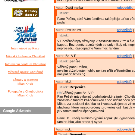
některých spoluobčanů dospěla do zdárného konce.
Autor:
Další matka
odpovědět
|
Titulek:
Pane Pešku, také Vám fandím a také přeju, ať se věc
podaří.
Autor:
Petr Kruml
odpovědět
|
Titulek:
V Chotěboři byly vždycky v zastupitelstvu k**** a šlo j
kapsu.. Bez peněz a známých se tady nikdy nic nepr
neprosadí.. Každopádně Vám moc fandím!..
Internetové aplikace
Autor:
Bc. V P
odpovědět
|
Městská knihovna Chotěboř
Titulek:
peníze
Informační centrum Chotěboř
Vážený pane Pešku,
myslím si,že byste mohl o peníze přijít příjemějším 
Městská policie Chotěboř
nasipat do fitnes :-)
Záhady a tajemno
Autor:
M.J.
odpovědět
|
Milan Knob
Titulek:
Re:peníze
Fotografie z Chotěbořska
Vážený pane Bc. V P
Milan Knob
Pan Pešek má výborný podnikatelský záměr. Chotěbo
zaostalá a fandím každému kdo chce udělat něco pro
Město za poslední desítku let investovalo jen do zim
stadionu, které nejsou určeny pro veřejnost i každá 
Google Adwords
je v tomto směru lépe vybavená.
Pane Bc., raději si místo rýpání zopakujte vyjmenov
tam hrubku jako prase :) sypat
Autor:
m.k.
odpovědět
|
Titulek:
Re:peníze