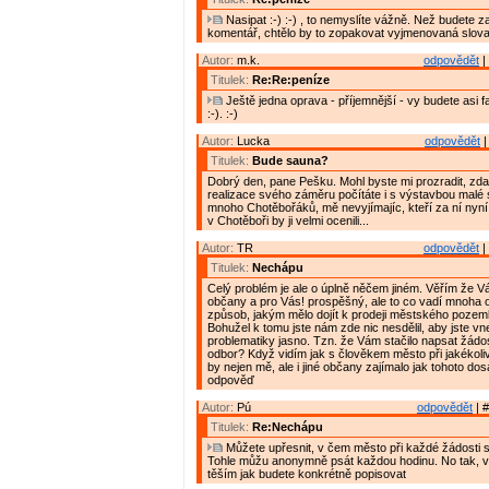
Nasipat :-) :-) , to nemyslíte vážně. Než budete z
komentář, chtělo by to zopakovat vyjmenovaná slova
Autor:
m.k.
odpovědět
|
Titulek:
Re:Re:peníze
Ještě jedna oprava - příjemnější - vy budete asi fak
:-). :-)
Autor:
Lucka
odpovědět
|
Titulek:
Bude sauna?
Dobrý den, pane Pešku. Mohl byste mi prozradit, zda
realizace svého záměru počítáte i s výstavbou mal
mnoho Chotěbořáků, mě nevyjímajíc, kteří za ní nyní
v Chotěboři by ji velmi ocenili...
Autor:
TR
odpovědět
|
Titulek:
Nechápu
Celý problém je ale o úplně něčem jiném. Věřím že V
občany a pro Vás! prospěšný, ale to co vadí mnoha
způsob, jakým mělo dojít k prodeji městského pozemku
Bohužel k tomu jste nám zde nic nesdělil, aby jste vne
problematiky jasno. Tzn. že Vám stačilo napsat žádo
odbor? Když vidím jak s člověkem město při jakékoliv ž
by nejen mě, ale i jiné občany zajímalo jak tohoto do
odpověď
Autor:
Pú
odpovědět
| #
Titulek:
Re:Nechápu
Můžete upřesnit, v čem město při každé žádosti s
Tohle můžu anonymně psát každou hodinu. No tak, 
těším jak budete konkrétně popisovat