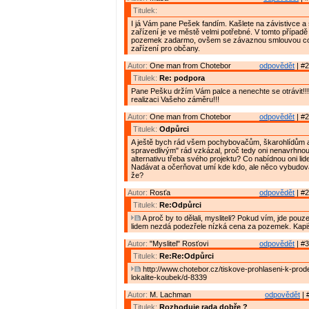
Titulek:
I já Vám pane Pešek fandím. Kašlete na závistivce a 
zařízení je ve městě velmi potřebné. V tomto případě
pozemek zadarmo, ovšem se závaznou smlouvou co
zařízení pro občany.
Autor:
One man from Chotebor
odpovědět
| #2
Titulek:
Re: podpora
Pane Pešku držím Vám palce a nenechte se otrávit!!!
realizaci Vašeho záměru!!!
Autor:
One man from Chotebor
odpovědět
| #2
Titulek:
Odpůrci
A ještě bych rád všem pochybovačům, škarohlídům 
spravedlivým" rád vzkázal, proč tedy oni nenavrhnou
alternativu třeba svého projektu? Co nabídnou oni li
Nadávat a očerňovat umí kde kdo, ale něco vybudovat
že?
Autor:
Rosťa
odpovědět
| #2
Titulek:
Re:Odpůrci
A proč by to dělali, mysliteli? Pokud vím, jde pouze
lidem nezdá podezřele nízká cena za pozemek. Kapi
Autor:
"Myslitel" Rosťovi
odpovědět
| #3
Titulek:
Re:Re:Odpůrci
http://www.chotebor.cz/tiskove-prohlaseni-k-prod
lokalite-koubek/d-8339
Autor:
M. Lachman
odpovědět
| 
Titulek:
Rozhoduje rada dobře ?