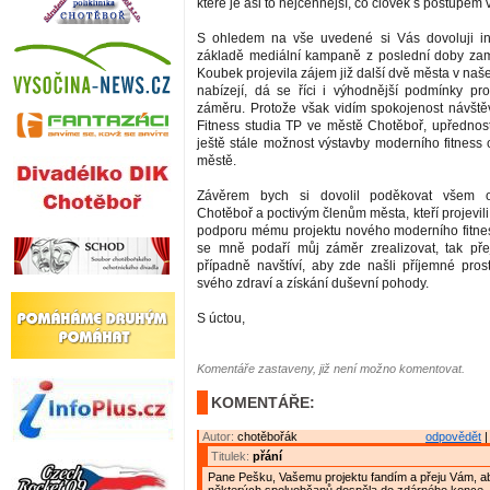
které je asi to nejcennější, co člověk s postupem
S ohledem na vše uvedené si Vás dovoluji in
základě mediální kampaně z poslední doby zam
Koubek projevila zájem již další dvě města v naš
nabízejí, dá se říci i výhodnější podmínky pr
záměru. Protože však vidím spokojenost návštěv
Fitness studia TP ve městě Chotěboř, upřednostň
ještě stále možnost výstavby moderního fitness
městě.
Závěrem bych si dovolil poděkovat všem
Chotěboř a poctivým členům města, kteří projevili 
podporu mému projektu nového moderního fitne
se mně podaří můj záměr zrealizovat, tak pře
případně navštíví, aby zde našli příjemné pros
svého zdraví a získání duševní pohody.
S úctou,
Komentáře zastaveny, již není možno komentovat.
KOMENTÁŘE:
Autor:
chotěbořák
odpovědět
|
Titulek:
přání
Pane Pešku, Vašemu projektu fandím a přeju Vám, ab