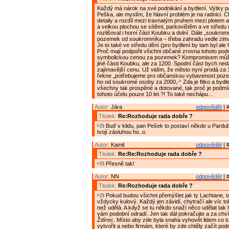
Každý má nárok na své podnikání a bydlení. Výtky p
Peška, ale myslím, že hlavní problém je na radnici. 
detaily a rozdíl mezi travnatým pruhem mezi plotem a
a velkou plochou se sítěmi, parkovištěm a ve středu
rozlišoval i horní část Koubku a dolní. Dále „soukrom
pozemek od soukromníka – třeba zahradu vedle zim
Je to také ve středu dění (pro bydlení by tam byl ale h
Proč mají podpořit všichni občané zrovna tohoto podn
symbolickou cenou za pozemek? Kompromisem může
jiné části Koubku, ale za 1200. Spodní část bych ned
zajímavější cenu. Už vidím, že město nyní prodá za 3
řekne „potřebujeme pro občanskou vybavenost poz
ho od soukromé osoby za 2000,-“ Zda je fitko a bydle
všechny tak prospěné a dotované, tak proč je podm
tohoto účelu pouze 10 let.?! To také nechápu…
Autor:
Jára
odpovědět
| 
Titulek:
Re:Rozhoduje rada dobře ?
Buď v klidu, pan Pešek to postaví někde u Pardu
tvojí zásluhou ho..o.
Autor:
Kamil
odpovědět
| 
Titulek:
Re:Re:Rozhoduje rada dobře ?
Přesně tak!
Autor:
NN
odpovědět
| 
Titulek:
Re:Rozhoduje rada dobře ?
Pokud budou všichni přemýšlet jak ty Lachtane, t
vždycky kulový. Každý jen závidí, chytračí ale víc 
než udělá. A když se tu někdo snaží něco udělat tak 
vám podobní odradí. Jen tak dál pokračujte a za chvíl
Ždírec. Místo aby zde byla snaha vyhovět lidem co tu
vytvořit a nebo firmám, které by zde chtěly začít podn