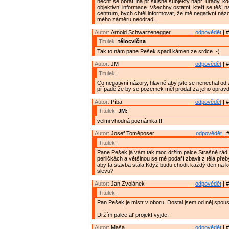
nechť se obrátí na příslušné subjekty např. úřady, kd
objektivní informace. Všechny ostatní, kteří se těší n
centrum, bych chtěl informovat, že mě negativní názo
mého záměru neodradí.
Autor:
Arnold Schwarzenegger
odpovědět
| #
Titulek:
tělocvična
Tak to nám pane Pešek spadl kámen ze srdce :-)
Autor:
JM
odpovědět
| #
Titulek:
Co negativní názory, hlavně aby jste se nenechal od
případě že by se pozemek měl prodat za jeho oprav
Autor:
Píba
odpovědět
| #
Titulek:
JM:
velmi vhodná poznámka !!!
Autor:
Josef Toměposer
odpovědět
| 
Titulek:
Pane Pešek já vám tak moc držim palce.Strašně rád
perličkách a většinou se mě podaří zbavit z těla př
aby ta stavba stála.Když budu chodit každý den na 
slevu?
Autor:
Jan Zvolánek
odpovědět
| #
Titulek:
Pan Pešek je mistr v oboru. Dostal jsem od něj spou
Držím palce ať projekt vyjde.
Autor:
Maša
odpovědět
| #