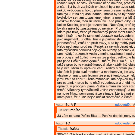
radost, když se staví či buduje něco nového, prost
z nás.. i já bych za jiných okolností byla opravdu rád
někdo vybudouvat fitko.. plány jsem přesně nestudov
tam byl kurt na squash, sauna.. mohlo by to být zcel
bydlelo by se nám tu zas lépe.. více na úrovni a lidštěj
Peškovi fandím, teda říci nemůžu.. a to právě díky 
kolem Koubku, prodeje pozemnku.. Nechápu, proč b
lokalita měla být zastavěna co nejvíce.. Proč se nemůž
místo pro fitko, třeba již zmiňovaný place mezi zimn
fotb. hřištěm.. /to že tam není dostatek parkovacích m
jako argument.. u fotbal. hřiště je parkoviště a kdyby 
jednosměrká, zrušil se pruh trávy, auta by mohly parko
Nebo nechápu, proč pan Pešek za celých deset let, c
tuto myšlenku nekoupil nějaký soukromý pozemek a n
tam.. vždyť pozemek vedle zimního stadionu, hned v
na prodej snad 10 let.. myslim, že je dost veliký.. je f
pro pana Peška dost vysoká.. tuším, že 1200 či 1600
takže proč by to vlastně kupoval jako každý jiný obča
to je věc, která mi opravdu vadí.. rodiny s dětmi, jak
Mukách či jinde platí mnohem a mnohem víc, jen aby t
vlastně on má to privilegium, že právě tento pozeme
jemu za tuto cenu? Třeba mnoho lidí má nějakou my
pro ostatní, kterou by tu chtěl vybudouvat a chybí mu 
opravdu v propojení pana Peška a manžela paní star
firmě? Všechny tyto věci mě velice znepokojují.. a ne
na nové fitko.. jsem smutná ze situace, která v naše
mám pocit, že tu nic nejde udělat "normálně a čistě"..
Autor:
Bc. V P
odpovědět
| #
Titulek:
Peníze
Já vám to pane Pešku říkal.... Peníze do pitle,nohy 
Autor:
TO
odpovědět
| #
Titulek:
fraška
300Kč/m2 je fraška a dost možná i plivanec do tváře. 