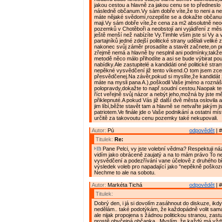
jakou cestou a hlavně za jakou cenu se to předneslo
následně občanum.Vy sám dobře víte,že to neni a n
máte nějaké svědomí,rozepište se a dokažte občanu
maji.Vy sám dobře víte,že cena za m2 absolutně n
pozemků v Chotěboři a neobstojí ani vyjádření z měs
ještě menší než nabízíte Vy.Timhle všim jste si Vy a 
partajníků jedné zdejší politické strany udělali veliké
nakonec svůj záměr prosadíte a stavět začnete,on pro
zřejmě nemá a hlavně by nesplnil ani podmínky,takž
metodě něco málo přihodíte a asi se bude výbirat po
nabídky.Ale zastupitelé a kandidáti oné politické stra
nepěkné vysvědčení již tento víkend.O tom jsem zce
přesvědčenej.Na závěr,pokud si myslíte,že kandidát z 
máte na mysli pana A.),poškodil Vaše jméno a roznáš
polopravdy,dokažte to např.soudní cestou.Naopak te
říct veřejně svůj názor a nebýt jeho,možná by jste měl
přiklepnuté.A pokud Vás již další dvě města oslovila 
jim líbí,běžte stavět tam a hlavně se netvařte jakým j
patriotem.Ve finále jde o Vaše podnikání a ostatní mís
určitě za takovoutu cenu pozemky také nekupovali.
Autor:
Pú
odpovědět
| #
Titulek:
Re:
Pane Pelci, vy jste volební vědma? Respektuji názo
vidím jako obráceně zaujatý a na to mám právo To 
vysvědčení a podezřívání vane účelově z druhého b
výsledek voleb pro napadající jako "nepěkně poškozuj
Nechme to ale na sobotu.
Autor:
Markéta Tichá
odpovědět
| #
Titulek:
Dobrý den, i já si dovolím zasáhnout do diskuze, ikd
nedělám.. také podotýkám, že každopádně volit sama
ale nijak propojena s žádnou politickou stranou, zast
prostě obyčejná občanka.. Myslím, že každý má vžd