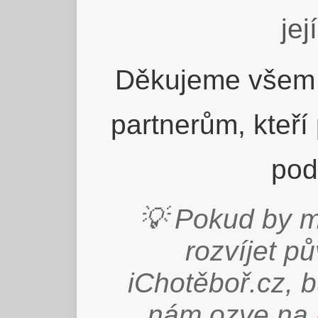
jej
Děkujeme všem 
partnerům, kteří
pod
💡 Pokud by m
rozvíjet p
iChotěboř.cz, 
nám ozve na