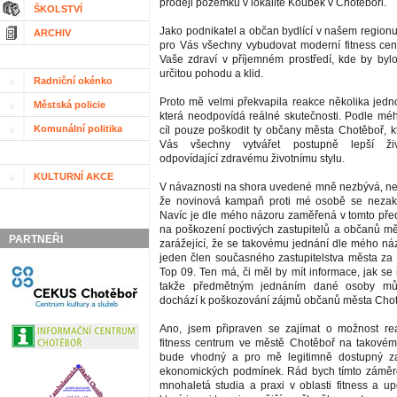
prodeji pozemku v lokalitě Koubek v Chotěboři.
ŠKOLSTVÍ
Jako podnikatel a občan bydlící v našem region
ARCHIV
pro Vás všechny vybudovat moderní fitness cen
Vaše zdraví v příjemném prostředí, kde by byl
určitou pohodu a klid.
Radniční okénko
Proto mě velmi překvapila reakce několika jedno
Městská policie
která neodpovídá reálné skutečnosti. Podle m
Komunální politika
cíl pouze poškodit ty občany města Chotěboř, kt
Vás všechny vytvářet postupně lepší ži
odpovídající zdravému životnímu stylu.
KULTURNÍ AKCE
V návaznosti na shora uvedené mně nezbývá, než 
že novinová kampaň proti mé osobě se nezak
Navíc je dle mého názoru zaměřená v tomto pře
na poškození poctivých zastupitelů a občanů mě
PARTNEŘI
zarážející, že se takovému jednání dle mého náz
jeden člen současného zastupitelstva města za p
Top 09. Ten má, či měl by mít informace, jak se ř
takže předmětným jednáním dané osoby mů
dochází k poškozování zájmů občanů města Chot
Ano, jsem připraven se zajímat o možnost rea
fitness centrum ve městě Chotěboř na takovém
bude vhodný a pro mě legitimně dostupný za
ekonomických podmínek. Rád bych tímto záměre
mnohaletá studia a praxi v oblasti fitness a up