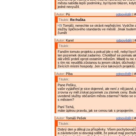
města nabídla lepší podmínky, byl byste blázen, kdy
jedné nevyužil.
Autor:
Pú
odpovědět
| #
Titulek:
Re:fraška
Tomáši, nenechte se otrávit nepřejícími. Vydržte 
služby špičkového standardu ve městě. Jinak budem
čumět
Autor:
Karel
odpovědět
| 
Titulek:
Fandím tomuto projektu a pokud jde o mě, nebyl bych
ten pozemek dostal zadarmo. Chotěboř se pomalu ale
dál větší prdelí oproti ostatním městům. Mladé tu nic
s tím nic neudělá zůstanou tu jenom cikáni, důchodc
živících místní hospody. Jen více takových projektů.
Autor:
Píba
odpovědět
| #
Titulek:
Pane Pešku,
vaše vyjádření je sice dojemné, ale není z něj jasné, 
zrovna vy měl získat pozemek za zlomek ceny. Bude
uvedené služby občanům města zdarma? Nebo se o z
s městem?
Paní Tichá,
máte úplnou pravdu, jak se cenou tak s propojením.
Autor:
Tomáš Pešek
odpovědět
| #
Titulek:
Dobrý den a děkuji za příspěvky. Všem pochybova
a závistivcům si dovoluji sdělit, že pokud mají pochyb