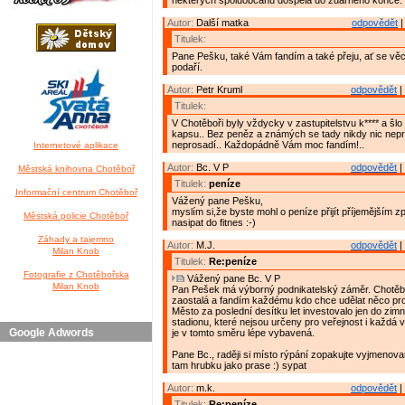
některých spoluobčanů dospěla do zdárného konce.
Autor:
Další matka
odpovědět
|
Titulek:
Pane Pešku, také Vám fandím a také přeju, ať se věc
podaří.
Autor:
Petr Kruml
odpovědět
|
Titulek:
V Chotěboři byly vždycky v zastupitelstvu k**** a šlo j
kapsu.. Bez peněz a známých se tady nikdy nic nepr
neprosadí.. Každopádně Vám moc fandím!..
Internetové aplikace
Autor:
Bc. V P
odpovědět
|
Městská knihovna Chotěboř
Titulek:
peníze
Informační centrum Chotěboř
Vážený pane Pešku,
myslím si,že byste mohl o peníze přijít příjemějším 
Městská policie Chotěboř
nasipat do fitnes :-)
Záhady a tajemno
Autor:
M.J.
odpovědět
|
Milan Knob
Titulek:
Re:peníze
Fotografie z Chotěbořska
Vážený pane Bc. V P
Milan Knob
Pan Pešek má výborný podnikatelský záměr. Chotěbo
zaostalá a fandím každému kdo chce udělat něco pro
Město za poslední desítku let investovalo jen do zim
stadionu, které nejsou určeny pro veřejnost i každá 
Google Adwords
je v tomto směru lépe vybavená.
Pane Bc., raději si místo rýpání zopakujte vyjmenov
tam hrubku jako prase :) sypat
Autor:
m.k.
odpovědět
|
Titulek:
Re:peníze