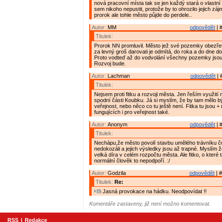
nová pracovní místa tak se jen každý stará o vlastní
sem nikoho nepustit, protože by to ohrozilo jejich zá
prorok ale tohle město půjde do perdele..
Autor:
MM
odpovědět
| 
Titulek:
Prorok NN promluvil. Město jež své pozemky obezřet
za levný groš darovati je odmítá, do roka a do dne do
Proto vodteď až do vodvolání všechny pozemky jso
Rozvoj bude.
Autor:
Lachman
odpovědět
| 
Titulek:
Nejsem proti fitku a rozvoji města. Jen řeším využití
spodní části Koubku. Já si myslím, že by tam mělo bý
veřejnost, nebo něco co tu ještě není. Fitka tu jsou + 
fungujících i pro veřejnost také.
Autor:
Anonym
odpovědět
| 
Titulek:
Nechápu,že město povolí stavbu umělého trávníku čut
nedokozáli a jejich výsledky jsou až trapné. Myslím ž
velká díra v celém rozpočtu města. Ale fitko, o které 
normální člověk to nepodpoří. :/
Autor:
Godzila
odpovědět
| #
Titulek:
Re:
Jasná provokace na hádku. Neodpovídat !!
Komentáře zastaveny, již není možno komentovat.
RSS
|
Redakce