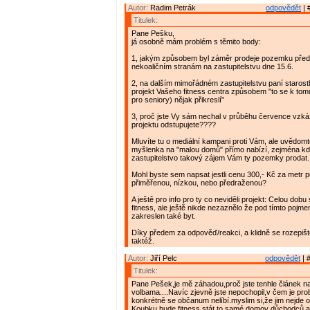
Autor:
Radim Petrák
odpovědět
| 
Titulek:
Pane Pešku,
já osobně mám problém s těmito body:
1, jakým způsobem byl záměr prodeje pozemku před
nekoaličním stranám na zastupitelstvu dne 15.6.
2, na dalším mimořádném zastupitelstvu paní staros
projekt Vašeho fitness centra způsobem "to se k tom
pro seniory) nějak přikreslí"
3, proč jste Vy sám nechal v průběhu července vzká
projektu odstupujete????
Mluvíte tu o mediální kampani proti Vám, ale uvědomt
myšlenka na "malou domů" přímo nabízí, zejména 
zastupitelstvo takový zájem Vám ty pozemky prodat.
Mohl byste sem napsat jestli cenu 300,- Kč za metr 
přiměřenou, nízkou, nebo předraženou?
A ještě pro info pro ty co neviděli projekt: Celou dobu
fitness, ale ještě nikde nezaznělo že pod tímto pojme
zakreslen také byt.
Díky předem za odpověď/reakci, a klidně se rozepišt
taktéž.
Autor:
Jiří Pelc
odpovědět
| 
Titulek:
Pane Pešek,je mě záhadou,proč jste tenhle článek n
volbama....Navíc zjevně jste nepochopil,v čem je pro
konkrétně se občanum nelíbí.myslim si,že jim nejde o t
Koubku bude fitness stát,to samé domov důchodců,a