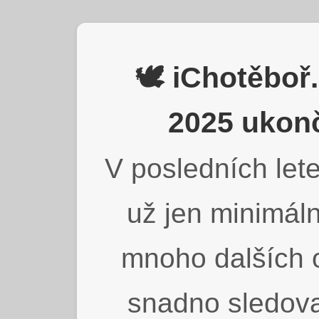
🕊️ iChotěbo
2025 ukonč
V posledních lete
už jen minimáln
mnoho dalších o
snadno sledova