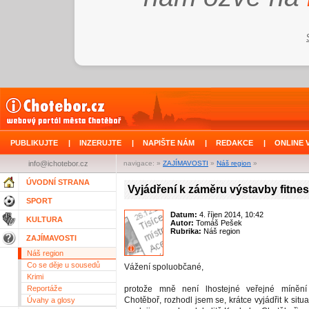
PUBLIKUJTE
|
INZERUJTE
|
NAPIŠTE NÁM
|
REDAKCE
|
ONLINE 
info@ichotebor.cz
navigace: »
ZAJÍMAVOSTI
»
Náš region
»
ÚVODNÍ STRANA
Vyjádření k záměru výstavby fitnes
SPORT
Datum:
4. říjen 2014, 10:42
KULTURA
Autor:
Tomáš Pešek
Rubrika:
Náš region
ZAJÍMAVOSTI
Náš region
Co se děje u sousedů
Vážení spoluobčané,
Krimi
Reportáže
protože mně není lhostejné veřejné míněn
Chotěboř, rozhodl jsem se, krátce vyjádřit k situa
Úvahy a glosy