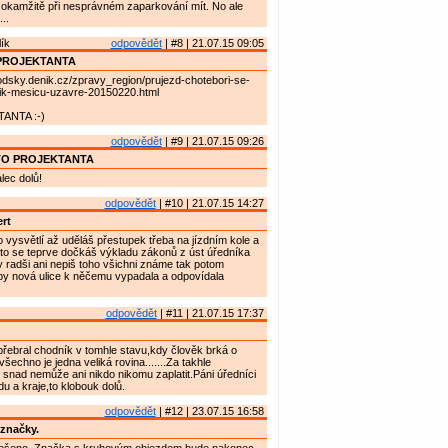
 okamžitě při nesprávném zaparkování mít. No ale
..
ík
odpovědět
| #8 | 21.07.15 09:05
PROJEKTANTA
rodsky.denik.cz/zpravy_region/prujezd-chotebori-se-
lik-mesicu-uzavre-20150220.html
ANTA :-)
odpovědět
| #9 | 21.07.15 09:26
TO PROJEKTANTA
ec dolů!
odpovědět
| #10 | 21.07.15 14:27
rt
o vysvětlí až uděláš přestupek třeba na jízdním kole a
k to se teprve dočkáš výkladu zákonů z úst úředníka
 radši ani nepiš toho všichni známe tak potom
by nová ulice k něčemu vypadala a odpovídala
odpovědět
| #11 | 21.07.15 17:37
řebral chodník v tomhle stavu,kdy člověk brká o
šechno je jedna veliká rovina.......Za takhle
snad nemůže ani nikdo nikomu zaplatit.Páni úředníci
u a kraje,to klobouk dolů.
odpovědět
| #12 | 23.07.15 16:58
značky.