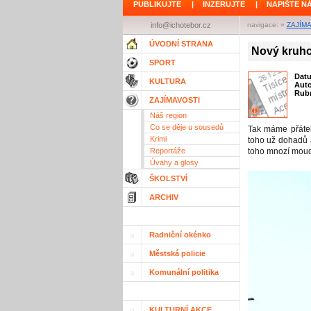
PUBLIKUJTE
|
INZERUJTE
|
NAPIŠTE N
info@ichotebor.cz
navigace: »
ZAJÍM
ÚVODNÍ STRANA
Nový kruho
SPORT
Dat
KULTURA
Aut
Rubr
ZAJÍMAVOSTI
Náš region
Co se děje u sousedů
Tak máme přátel
Krimi
toho už dohadů a
Reportáže
toho mnozí moudř
Úvahy a glosy
ŠKOLSTVÍ
ARCHIV
Radniční okénko
Městská policie
Komunální politika
KULTURNÍ AKCE