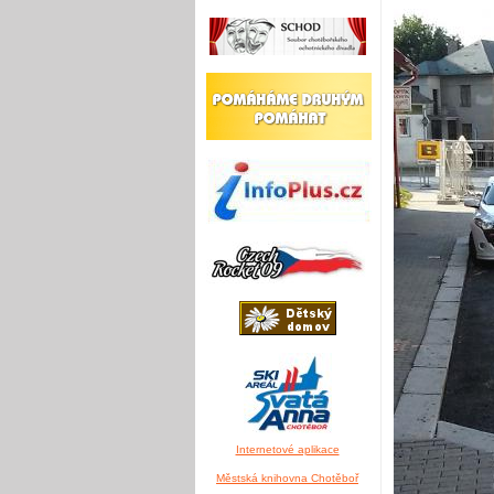
Internetové aplikace
Městská knihovna Chotěboř