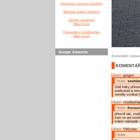
Informační centrum Chotěboř
Městská policie Chotěboř
Záhady a tajemno
Milan Knob
Fotografie z Chotěbořska
Milan Knob
Google Adwords
Komentáře zastave
KOMENTÁŘ
Autor:
gregori
Titulek:
souhla
Obě fotky přesně
podivnosti a ne
neměly vznikat t
Autor:
chotěbořa
Titulek:
Kocour
přesně tak, znač
kam se ani osobní
kolem nákladák a 
Autor:
Vítězslav
Titulek: