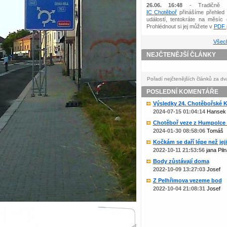
26.06. 16:48
- Tradičně 
IC Chotěboř
přinášíme přehled 
událostí, tentokráte na měsíc 
Prohlédnout si jej můžete v
PDF p
Všech
NEJČTENĚJŠÍ ČLÁNKY
Pořadí nejčtenějších článků za dv
POSLEDNÍ KOMENTÁŘE
Výsledky 24. Chotěbořské Ko
2024-07-15 01:04:14
Hansek
Chotěboř veze z Humpolce b
2024-01-30 08:58:06
Tomáš
Kočkám se daří lépe než jejic
2022-10-11 21:53:56
jana Piln
Body zůstávají doma
2022-10-09 13:27:03
Josef
Z Pelhřimova vezeme bod
2022-10-04 21:08:31
Josef