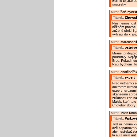
Berme to jako os
soutěsky....
Autor:
řidič/cyklis
Titulek:
Zhovadi
Plus nemožnost p
běžném provozu 
zúžené silnici i 
vyhrnul do krajů.
Autor:
starousedl
Titulek:
ostrůve
Milane, přidej p
polikliniky. Nej
Brod. Pokud neut
Rádi bychom i fo
Autor:
chotěbořák
Titulek:
expert
Před větnamci se
doktorem Kratoch
expert nerozumí.
skanzemu sprost
zrůdnosti zde na
Málek, kteří tuto
Chotěboř dobrý.
Autor:
Milan Knob
Titulek:
Parková
Teď už nevím kte
dvě zaparkovaná
aby nepřekážela 
ta auta měla mít