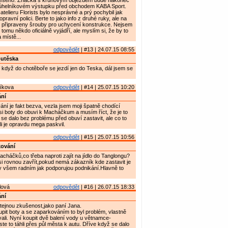
yřešeno. Značka s kruhovým objezdem bude nakonec
júhelníkovém výstupku před obchodem KABA Sport.
atelieru Florists bylo nesprávné a prý pochybil jak
opravní polici. Berte to jako info z druhé ruky, ale na
ž připraveny šrouby pro uchycení konstrukce. Nejsem
e k tomu někdo oficiálně vyjádří, ale myslím si, že by to
 místě...
odpovědět
| #13 | 24.07.15 08:55
outěska
i když do chotěboře se jezdí jen do Teska, dál jsem se
íkova
odpovědět
| #14 | 25.07.15 10:20
ní
vání je fakt bezva, vezla jsem moji špatně chodící
i boty do obuvi k Macháčkum a musím říct, že je to
 se dalo bez problému před obuví zastavit, ale co to
i je opravdu mega paskvil.
odpovědět
| #15 | 25.07.15 10:56
kování
háčků,co třeba naproti zajít na jídlo do Tanglongu?
i rovnou zavřít,pokud nemá zákazník kde zastavit je
y všem radním jak podporujou podnikání.Hlavně to
lová
odpovědět
| #16 | 26.07.15 18:33
ní
tejnou zkušenost,jako paní Jana.
oupit boty a se zaparkováním to byl problém, vlastně
li. Nyní koupit dvě balení vody u větnamce-
ste to táhli přes půl města k autu. Dříve když se dalo