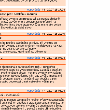
lavu desetiletého výročí provozu tzv Škarydovy
ta
odpovědět
| #4 | 20.07.15 17:24
losti proti selskému rozumu
ředjet cyklistu od Brodské až za kruhák při úplně
(natož zvýšeném) a problematické předjetí na
dále. A sníh se bude draze odvážet, místo aby se jen
 Zhovadilost je slabé slovo.
ík
odpovědět
| #5 | 20.07.15 20:40
k
rosím, fotečku báječného ostrůvku při výjezdu od
lépe při výjezdu sanitky směrem ke křižovatce na Havl.
rhne volant, tak prorazí gumy.
to projektanta, kterému tímto děkujeme.
 2
odpovědět
| #6 | 21.07.15 07:04
 přeci jedná o parkování pro rikši. Pruhu před
vílem, který se vyasfaltuje úzký a zakáže stání ani
 Proč to vůbec dělali? Pruh pro cyklisty je v našem
é slovo. Nevysvětlili by nám tyto a výše jmenované
ši dopravní experti na městě pan Vodička a pan
 stavbu povolovali. Jinak celkově chválím, pro
odpovědět
| #7 | 21.07.15 08:04
ní u vietnamců
rý to byl den, ale myslím neděle. Před vietnamci stála
 auta lepších značek a stála kolama na chodníku, tak
ve vozovce, ale to si myslím, že snad nelze a že by
 minimálně oznámení o pokutě a nebo přímo botičku,