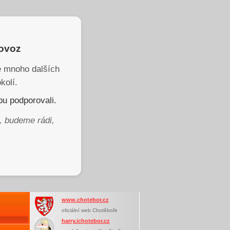
rovoz
je mnoho dalších
kolí.
u podporovali.
, budeme rádi,
www.chotebor.cz
oficiální web Chotěboře
harry.ichotebor.cz