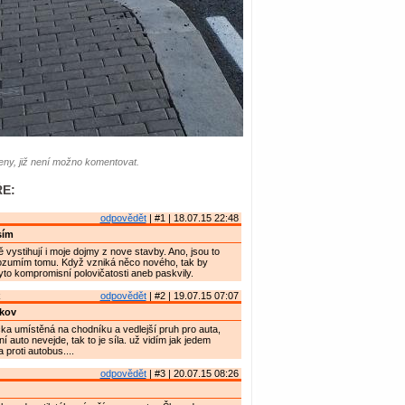
ny, již není možno komentovat.
E:
odpovědět
| #1 | 18.07.15 22:48
sím
 vystihují i moje dojmy z nove stavby. Ano, jsou to
rozumím tomu. Když vzniká něco nového, tak by
yto kompromisní polovičatosti aneb paskvily.
k
odpovědět
| #2 | 19.07.15 07:07
kov
ka umístěná na chodníku a vedlejší pruh pro auta,
 auto nevejde, tak to je síla. už vidím jak jedem
proti autobus....
odpovědět
| #3 | 20.07.15 08:26