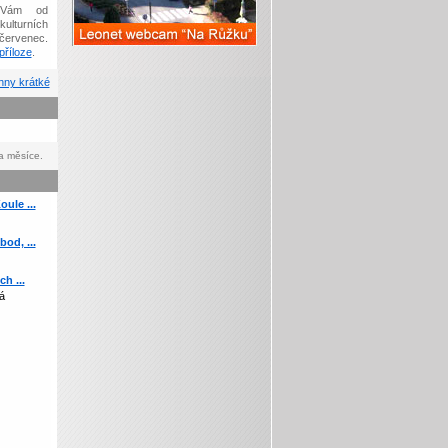
Vám od
kulturních
červenec.
říloze
.
ny krátké
a měsíce.
ule ...
od, ...
h ...
á