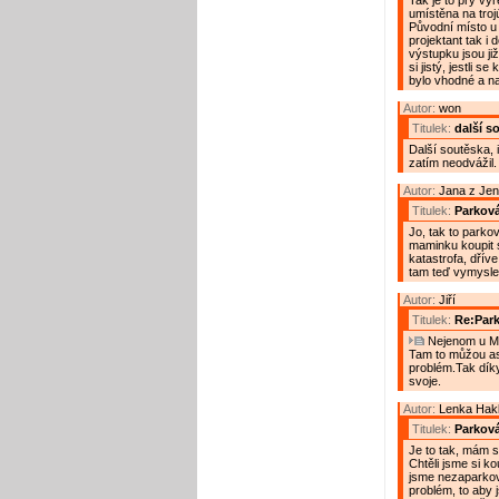
Tak je to prý v
umístěna na tro
Původní místo u 
projektant tak i d
výstupku jsou ji
si jistý, jestli s
bylo vhodné a na
Autor:
won
Titulek:
další s
Další soutěska, 
zatím neodvážil.
Autor:
Jana z Jen
Titulek:
Parková
Jo, tak to parko
maminku koupit s
katastrofa, dříve
tam teď vymyslel
Autor:
Jiří
Titulek:
Re:Par
Nejenom u Mac
Tam to můžou as
problém.Tak dík
svoje.
Autor:
Lenka Hak
Titulek:
Parková
Je to tak, mám s
Chtěli jsme si k
jsme nezaparkova
problém, to aby j