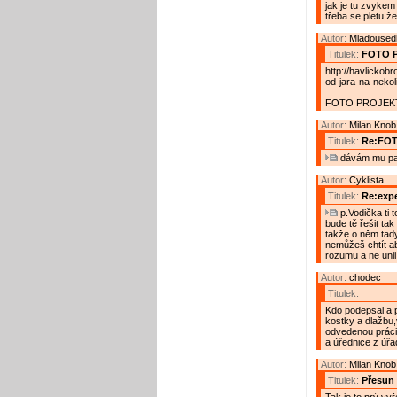
jak je tu zvykem
třeba se pletu že.
Autor:
Mladousedl
Titulek:
FOTO 
http://havlickob
od-jara-na-neko
FOTO PROJEKT
Autor:
Milan Knob
Titulek:
Re:FO
dávám mu pal
Autor:
Cyklista
Titulek:
Re:expe
p.Vodička ti t
bude tě řešit ta
takže o něm tady
nemůžeš chtít a
rozumu a ne unii
Autor:
chodec
Titulek:
Kdo podepsal a p
kostky a dlažbu,v
odvedenou práci 
a úřednice z úřad
Autor:
Milan Knob
Titulek:
Přesun 