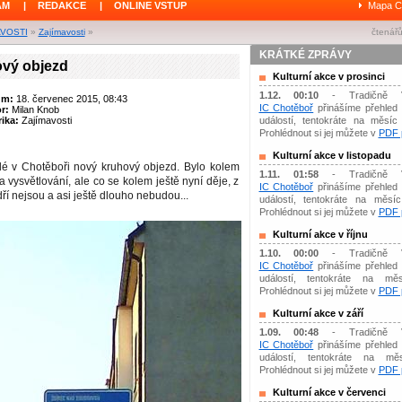
ÁM
|
REDAKCE
|
ONLINE VSTUP
Mapa C
AVOSTI
»
Zajímavosti
»
čtenářů
KRÁTKÉ ZPRÁVY
vý objezd
Kulturní akce v prosinci
1.12. 00:10
- Tradičně 
um:
18. červenec 2015, 08:43
IC Chotěboř
přinášíme přehled 
or:
Milan Knob
ika:
Zajímavosti
událostí, tentokráte na měsíc 
Prohlédnout si jej můžete v
PDF p
Kulturní akce v listopadu
é v Chotěboři nový kruhový objezd. Bylo kolem
1.11. 01:58
- Tradičně 
 vysvětlování, ale co se kolem ještě nyní děje, z
IC Chotěboř
přinášíme přehled 
í nejsou a asi ještě dlouho nebudou...
událostí, tentokráte na měsíc 
Prohlédnout si jej můžete v
PDF p
Kulturní akce v říjnu
1.10. 00:00
- Tradičně 
IC Chotěboř
přinášíme přehled 
událostí, tentokráte na měs
Prohlédnout si jej můžete v
PDF p
Kulturní akce v září
1.09. 00:48
- Tradičně 
IC Chotěboř
přinášíme přehled 
událostí, tentokráte na mě
Prohlédnout si jej můžete v
PDF p
Kulturní akce v červenci