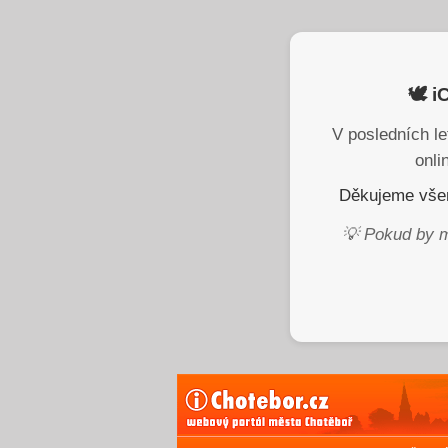
🕊️ 
V posledních le
onli
Děkujeme všem
💡 Pokud by m