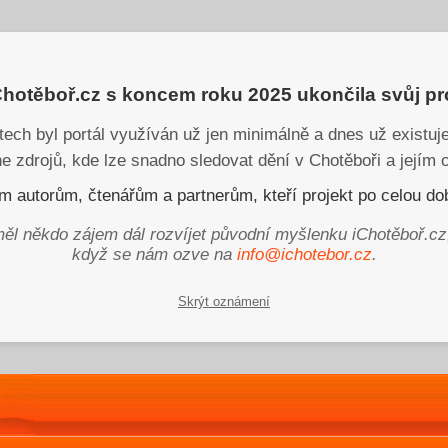
iChotěboř.cz s koncem roku 2025 ukončila svůj p
tech byl portál využíván už jen minimálně a dnes už existu
ne zdrojů, kde lze snadno sledovat dění v Chotěboři a jejím o
 autorům, čtenářům a partnerům, kteří projekt po celou dob
ěl někdo zájem dál rozvíjet původní myšlenku iChotěboř.cz
když se nám ozve na
info@ichotebor.cz
.
Skrýt oznámení