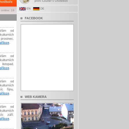
první Courier v Chotěboři
hotěboře
EN
DE
 online: 19
FACEBOOK
Vám od
kulturních
prosinec.
říloze
.
Vám od
kulturních
listopad.
říloze
.
Vám od
kulturních
íc říjnu.
říloze
.
WEB KAMERA
Vám od
kulturních
síc září.
říloze
.