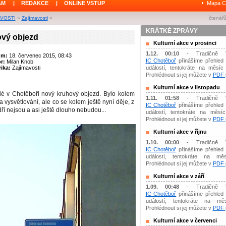
ÁM
|
REDAKCE
|
ONLINE VSTUP
Mapa C
AVOSTI
»
Zajímavosti
»
čtenářů
KRÁTKÉ ZPRÁVY
vý objezd
Kulturní akce v prosinci
1.12. 00:10
- Tradičně 
um:
18. červenec 2015, 08:43
IC Chotěboř
přinášíme přehled 
or:
Milan Knob
ika:
Zajímavosti
událostí, tentokráte na měsíc 
Prohlédnout si jej můžete v
PDF p
Kulturní akce v listopadu
é v Chotěboři nový kruhový objezd. Bylo kolem
1.11. 01:58
- Tradičně 
 vysvětlování, ale co se kolem ještě nyní děje, z
IC Chotěboř
přinášíme přehled 
í nejsou a asi ještě dlouho nebudou...
událostí, tentokráte na měsíc 
Prohlédnout si jej můžete v
PDF p
Kulturní akce v říjnu
1.10. 00:00
- Tradičně 
IC Chotěboř
přinášíme přehled 
událostí, tentokráte na měs
Prohlédnout si jej můžete v
PDF p
Kulturní akce v září
1.09. 00:48
- Tradičně 
IC Chotěboř
přinášíme přehled 
událostí, tentokráte na mě
Prohlédnout si jej můžete v
PDF p
Kulturní akce v červenci