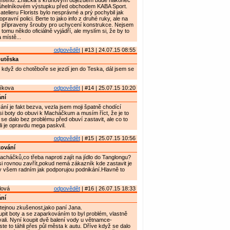
yřešeno. Značka s kruhovým objezdem bude nakonec
júhelníkovém výstupku před obchodem KABA Sport.
atelieru Florists bylo nesprávné a prý pochybil jak
opravní polici. Berte to jako info z druhé ruky, ale na
ž připraveny šrouby pro uchycení konstrukce. Nejsem
e k tomu někdo oficiálně vyjádří, ale myslím si, že by to
 místě...
odpovědět
| #13 | 24.07.15 08:55
outěska
i když do chotěboře se jezdí jen do Teska, dál jsem se
íkova
odpovědět
| #14 | 25.07.15 10:20
ní
vání je fakt bezva, vezla jsem moji špatně chodící
i boty do obuvi k Macháčkum a musím říct, že je to
 se dalo bez problému před obuví zastavit, ale co to
i je opravdu mega paskvil.
odpovědět
| #15 | 25.07.15 10:56
kování
háčků,co třeba naproti zajít na jídlo do Tanglongu?
i rovnou zavřít,pokud nemá zákazník kde zastavit je
y všem radním jak podporujou podnikání.Hlavně to
lová
odpovědět
| #16 | 26.07.15 18:33
ní
tejnou zkušenost,jako paní Jana.
oupit boty a se zaparkováním to byl problém, vlastně
li. Nyní koupit dvě balení vody u větnamce-
ste to táhli přes půl města k autu. Dříve když se dalo