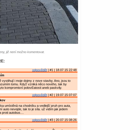
ny, již není možno komentovat.
E:
odpovědět
| #1 | 18.07.15 22:48
sím
 vystihují i moje dojmy z nove stavby. Ano, jsou to
rozumím tomu. Když vzniká něco nového, tak by
yto kompromisní polovičatosti aneb paskvily.
k
odpovědět
| #2 | 19.07.15 07:07
kov
ka umístěná na chodníku a vedlejší pruh pro auta,
 auto nevejde, tak to je síla. už vidím jak jedem
proti autobus....
odpovědět
| #3 | 20.07.15 08:26