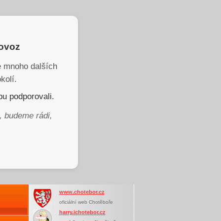
rovoz
je mnoho dalších
kolí.
u podporovali.
, budeme rádi,
www.chotebor.cz
oficiální web Chotěboře
harry.ichotebor.cz