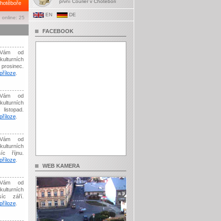
první Courier v Chotěboři
hotěboře
EN
DE
 online: 25
FACEBOOK
Vám od
kulturních
prosinec.
říloze
.
Vám od
kulturních
listopad.
říloze
.
Vám od
kulturních
íc říjnu.
říloze
.
WEB KAMERA
Vám od
kulturních
síc září.
říloze
.