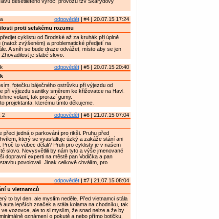
lavu desetiletého výročí provozu tzv Škarydovy
ta
odpovědět
| #4 | 20.07.15 17:24
losti proti selskému rozumu
ředjet cyklistu od Brodské až za kruhák při úplně
(natož zvýšeném) a problematické předjetí na
dále. A sníh se bude draze odvážet, místo aby se jen
 Zhovadilost je slabé slovo.
ík
odpovědět
| #5 | 20.07.15 20:40
k
rosím, fotečku báječného ostrůvku při výjezdu od
lépe při výjezdu sanitky směrem ke křižovatce na Havl.
rhne volant, tak prorazí gumy.
to projektanta, kterému tímto děkujeme.
 2
odpovědět
| #6 | 21.07.15 07:04
 přeci jedná o parkování pro rikši. Pruhu před
vílem, který se vyasfaltuje úzký a zakáže stání ani
 Proč to vůbec dělali? Pruh pro cyklisty je v našem
é slovo. Nevysvětlili by nám tyto a výše jmenované
ši dopravní experti na městě pan Vodička a pan
 stavbu povolovali. Jinak celkově chválím, pro
odpovědět
| #7 | 21.07.15 08:04
ní u vietnamců
rý to byl den, ale myslím neděle. Před vietnamci stála
 auta lepších značek a stála kolama na chodníku, tak
ve vozovce, ale to si myslím, že snad nelze a že by
 minimálně oznámení o pokutě a nebo přímo botičku,