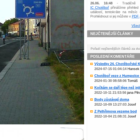
26.06. 16:48
- Tradičně 
IC Chotěboř
přinášíme přehled 
událostí, tentokráte na měsíc 
Prohlédnout si jej můžete v
PDF p
Všech
NEJČTENĚJŠÍ ČLÁNKY
Pořadí nejčtenějších článků za dv
POSLEDNÍ KOMENTÁŘE
Výsledky 24. Chotěbořské Ko
2024-07-15 01:04:14
Hansek
Chotěboř veze z Humpolce b
2024-01-30 08:58:06
Tomáš
Kočkám se daří lépe než jejic
2022-10-11 21:53:56
jana Piln
Body zůstávají doma
2022-10-09 13:27:03
Josef
Z Pelhřimova vezeme bod
2022-10-04 21:08:31
Josef