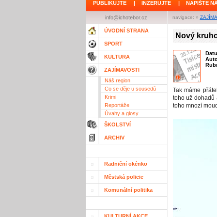
PUBLIKUJTE
|
INZERUJTE
|
NAPIŠTE N
info@ichotebor.cz
navigace: »
ZAJÍM
ÚVODNÍ STRANA
Nový kruho
SPORT
Dat
KULTURA
Aut
Rubr
ZAJÍMAVOSTI
Náš region
Co se děje u sousedů
Tak máme přátel
Krimi
toho už dohadů a
Reportáže
toho mnozí moudř
Úvahy a glosy
ŠKOLSTVÍ
ARCHIV
Radniční okénko
Městská policie
Komunální politika
KULTURNÍ AKCE