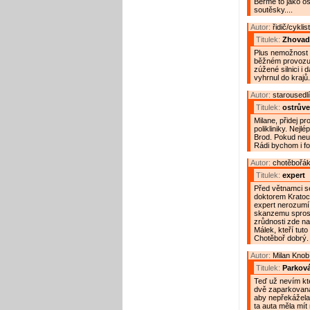
Berme to jako os
soutěsky....
Autor:
řidič/cyklis
Titulek:
Zhovadi
Plus nemožnost p
běžném provozu 
zúžené silnici i 
vyhrnul do krajů.
Autor:
starousedl
Titulek:
ostrůve
Milane, přidej p
polikliniky. Nej
Brod. Pokud neut
Rádi bychom i fo
Autor:
chotěbořák
Titulek:
expert
Před větnamci se
doktorem Kratoch
expert nerozumí.
skanzemu sprost
zrůdnosti zde na
Málek, kteří tuto
Chotěboř dobrý.
Autor:
Milan Knob
Titulek:
Parková
Teď už nevím kte
dvě zaparkovaná
aby nepřekážela 
ta auta měla mít