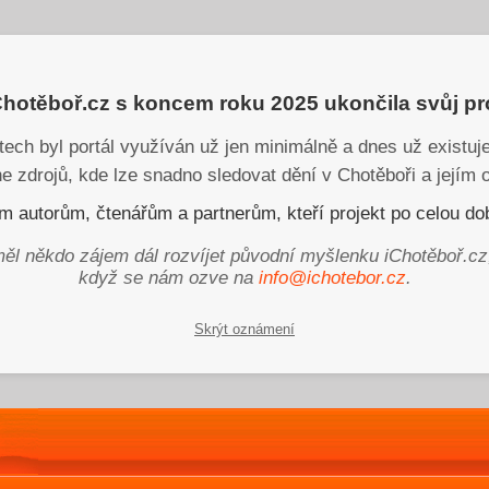
iChotěboř.cz s koncem roku 2025 ukončila svůj p
tech byl portál využíván už jen minimálně a dnes už existu
ne zdrojů, kde lze snadno sledovat dění v Chotěboři a jejím o
 autorům, čtenářům a partnerům, kteří projekt po celou dob
ěl někdo zájem dál rozvíjet původní myšlenku iChotěboř.cz
když se nám ozve na
info@ichotebor.cz
.
Skrýt oznámení