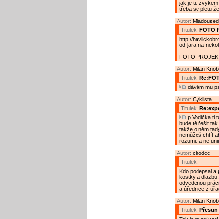
jak je tu zvykem
třeba se pletu že.
Autor:
Mladousedl
Titulek:
FOTO 
http://havlickob
od-jara-na-neko
FOTO PROJEKT
Autor:
Milan Knob
Titulek:
Re:FO
dávám mu pal
Autor:
Cyklista
Titulek:
Re:expe
p.Vodička ti t
bude tě řešit ta
takže o něm tady
nemůžeš chtít a
rozumu a ne unii
Autor:
chodec
Titulek:
Kdo podepsal a p
kostky a dlažbu,v
odvedenou práci 
a úřednice z úřad
Autor:
Milan Knob
Titulek:
Přesun 