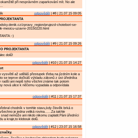
 okamžitě při nesprávném zaparkování mít. No ale
..
ík
odpovědět
| #8 | 21.07.15 09:05
PROJEKTANTA
rodsky.denik.cz/zpravy_region/prujezd-chotebori-se-
lik-mesicu-uzavre-20150220.html
ANTA :-)
odpovědět
| #9 | 21.07.15 09:26
TO PROJEKTANTA
ec dolů!
odpovědět
| #10 | 21.07.15 14:27
rt
o vysvětlí až uděláš přestupek třeba na jízdním kole a
k to se teprve dočkáš výkladu zákonů z úst úředníka
 radši ani nepiš toho všichni známe tak potom
by nová ulice k něčemu vypadala a odpovídala
odpovědět
| #11 | 21.07.15 17:37
řebral chodník v tomhle stavu,kdy člověk brká o
šechno je jedna veliká rovina.......Za takhle
snad nemůže ani nikdo nikomu zaplatit.Páni úředníci
u a kraje,to klobouk dolů.
odpovědět
| #12 | 23.07.15 16:58
značky.