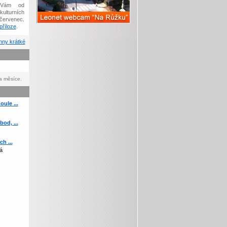
Vám od
kulturních
červenec.
říloze
.
ny krátké
a měsíce.
ule ...
od, ...
h ...
á