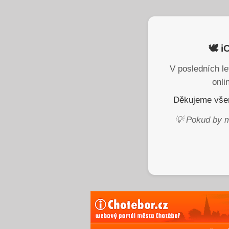
🕊️ 
V posledních le
onli
Děkujeme všem
💡 Pokud by m