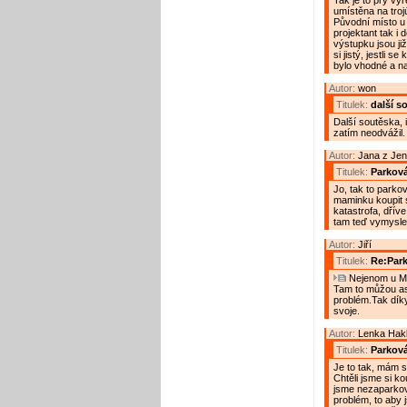
Tak je to prý v
umístěna na tro
Původní místo u 
projektant tak i d
výstupku jsou ji
si jistý, jestli s
bylo vhodné a na
Autor:
won
Titulek:
další s
Další soutěska, 
zatím neodvážil.
Autor:
Jana z Jen
Titulek:
Parková
Jo, tak to parko
maminku koupit s
katastrofa, dříve
tam teď vymyslel
Autor:
Jiří
Titulek:
Re:Par
Nejenom u Mac
Tam to můžou as
problém.Tak dík
svoje.
Autor:
Lenka Hak
Titulek:
Parková
Je to tak, mám s
Chtěli jsme si k
jsme nezaparkova
problém, to aby j