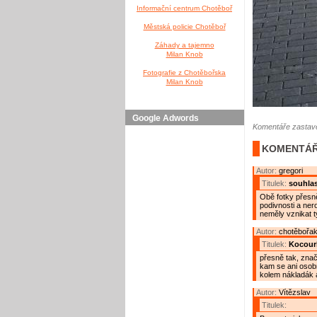
Informační centrum Chotěboř
Městská policie Chotěboř
Záhady a tajemno
Milan Knob
Fotografie z Chotěbořska
Milan Knob
Google Adwords
Komentáře zastave
KOMENTÁŘ
Autor:
gregori
Titulek:
souhla
Obě fotky přesně
podivnosti a ne
neměly vznikat t
Autor:
chotěbořa
Titulek:
Kocour
přesně tak, znač
kam se ani osobní
kolem nákladák a 
Autor:
Vítězslav
Titulek: