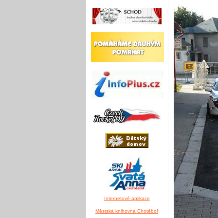
Internetové aplikace
Městská knihovna Chotěboř