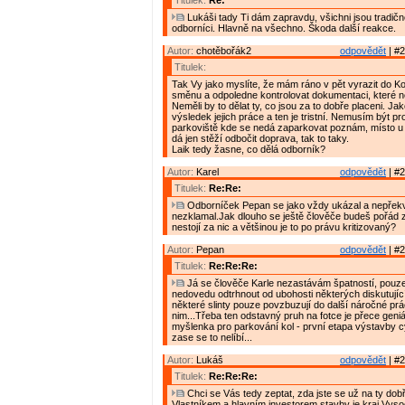
Titulek:
Re:
Lukáši tady Ti dám zapravdu, všichni jsou tradič
odborníci. Hlavně na všechno. Škoda další reakce.
Autor:
chotěbořák2
odpovědět
| #2
Titulek:
Tak Vy jako myslíte, že mám ráno v pět vyrazit do Ko
směnu a odpoledne kontrolovat dokumentaci, které
Neměli by to dělat ty, co jsou za to dobře placeni. Jako
výsledek jejich práce a ten je tristní. Nemusím být pro
parkoviště kde se nedá zaparkovat poznám, místo u
dá jen stěží odbočit doprava, tak to taky.
Laik tedy žasne, co dělá odborník?
Autor:
Karel
odpovědět
| #2
Titulek:
Re:Re:
Odborníček Pepan se jako vždy ukázal a nepřekva
nezklamal.Jak dlouho se ještě člověče budeš pořád 
nestojí za nic a většinou je to po právu kritizovaný?
Autor:
Pepan
odpovědět
| #2
Titulek:
Re:Re:Re:
Já se člověče Karle nezastávám špatností, pouz
nedovedu odtrhnout od ubohosti některých diskutující
některé slinty pouze povzbuzují do další náročné prá
nim...Třeba ten odstavný pruh na fotce je přece geni
myšlenka pro parkování kol - první etapa výstavby 
zase se to nelíbí...
Autor:
Lukáš
odpovědět
| #2
Titulek:
Re:Re:Re:
Chci se Vás tedy zeptat, zda jste se už na ty dobř
Vlastníkem a hlavním investorem stavby je kraj Vyso