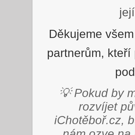
jej
Děkujeme všem 
partnerům, kteří
pod
💡 Pokud by m
rozvíjet p
iChotěboř.cz, 
nám ozve na