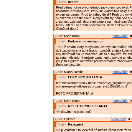
Titulek:
expert
Před větnamci se přeci jedná o parkování pro rikši. 
doktorem Kratochvílem, který se vyasfaltuje úzký a 
expert nerozumí. Proč to vůbec dělali? Pruh pro cykl
skanzemu sprosté slovo. Nevysvětlili by nám tyto a
zrůdnosti zde naši dopravní experti na městě pan Vo
Málek, kteří tuto stavbu povolovali. Jinak celkově chv
Chotěboř dobrý.
Autor:
Milan Knob
odpovědět
| #
Titulek:
Parkování u vietnamců
Teď už nevím který to byl den, ale myslím neděle. Př
dvě zaparkovaná auta lepších značek a stála kolama
aby nepřekážela ve vozovce, ale to si myslím, že sn
ta auta měla mít minimálně oznámení o pokutě a nebo
jak je tu zvykem okamžitě při nesprávném zaparková
třeba se pletu že...
Autor:
Mladousedlík
odpovědět
| #
Titulek:
FOTO PROJEKTANTA
http://havlickobrodsky.denik.cz/zpravy_region/prujez
od-jara-na-nekolik-mesicu-uzavre-20150220.html
FOTO PROJEKTANTA :-)
Autor:
Milan Knob
odpovědět
| #
Titulek:
Re:FOTO PROJEKTANTA
dávám mu palec dolů!
Autor:
Cyklista
odpovědět
| #1
Titulek:
Re:expert
p.Vodička ti to vysvětlí až uděláš přestupek třeba