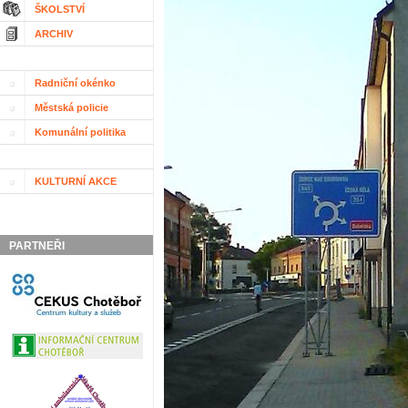
ŠKOLSTVÍ
ARCHIV
Radniční okénko
Městská policie
Komunální politika
KULTURNÍ AKCE
PARTNEŘI