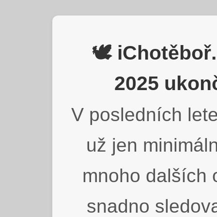
🕊️ iChotěbo
2025 ukonč
V posledních lete
už jen minimáln
mnoho dalších o
snadno sledova