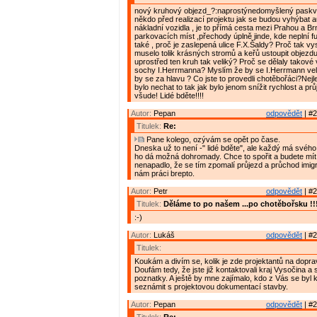
nový kruhový objezd_?:naprostýnedomyšlený paskvil!
někdo před realizací projektu jak se budou vyhýbat 
nákladní vozidla , je to přímá cesta mezi Prahou a 
parkovacích míst ,přechody úplně jinde, kde neplní f
také , proč je zaslepená ulice F.X.Šaldy? Proč tak v
muselo tolik krásných stromů a keřů ustoupit objezdu
uprostřed ten kruh tak veliký? Proč se dělaly takové 
sochy I.Herrmanna? Myslím že by se I.Herrmann velice
by se za hlavu ? Co jste to provedli chotěbořáci?Nejl
bylo nechat to tak jak bylo jenom snížit rychlost a prů
všude! Lidé bděte!!!!
Autor:
Pepan
odpovědět
| #2
Titulek:
Re:
Pane kolego, ozývám se opět po čase.
Dneska už to není -" lidé bděte", ale každý má svého
ho dá možná dohromady. Chce to spořit a budete mít 
nenapadlo, že se tím zpomalí průjezd a průchod imig
nám práci brepto.
Autor:
Petr
odpovědět
| #2
Titulek:
Děláme to po našem ...po chotěbořsku !!
:-)
Autor:
Lukáš
odpovědět
| #2
Titulek:
Koukám a divím se, kolik je zde projektantů na doprav
Doufám tedy, že jste již kontaktovali kraj Vysočina a s
poznatky. A ještě by mne zajímalo, kdo z Vás se byl 
seznámit s projektovou dokumentací stavby.
Autor:
Pepan
odpovědět
| #2