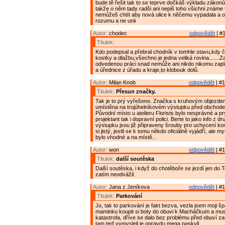
bude tě řešit tak to se teprve dočkáš výkladu zákonů
takže o něm tady radši ani nepiš toho všichni známe
nemůžeš chtít aby nová ulice k něčemu vypadala a 
rozumu a ne unii
Autor:
chodec
odpovědět
| #1
Titulek:
Kdo podepsal a přebral chodník v tomhle stavu,kdy č
kostky a dlažbu,všechno je jedna veliká rovina.......Z
odvedenou práci snad nemůže ani nikdo nikomu zaplat
a úřednice z úřadu a kraje,to klobouk dolů.
Autor:
Milan Knob
odpovědět
| #1
Titulek:
Přesun značky.
Tak je to prý vyřešeno. Značka s kruhovým objezd
umístěna na trojúhelníkovém výstupku před obchod
Původní místo u atelieru Florists bylo nesprávné a pr
projektant tak i dopravní polici. Berte to jako info z dr
výstupku jsou již připraveny šrouby pro uchycení k
si jistý, jestli se k tomu někdo oficiálně vyjádří, ale my
bylo vhodné a na místě...
Autor:
won
odpovědět
| #1
Titulek:
další soutěska
Další soutěska, i když do chotěboře se jezdí jen do 
zatím neodvážil.
Autor:
Jana z Jeníkova
odpovědět
| #1
Titulek:
Parkování
Jo, tak to parkování je fakt bezva, vezla jsem moji š
maminku koupit si boty do obuvi k Macháčkum a musím
katastrofa, dříve se dalo bez problému před obuví zas
tam teď vymysleli je opravdu mega paskvil.