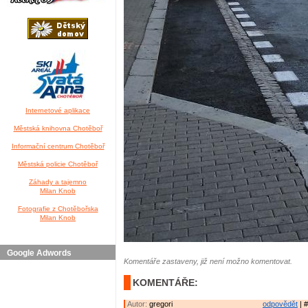
Internetové aplikace
Městská knihovna Chotěboř
Informační centrum Chotěboř
Městská policie Chotěboř
Záhady a tajemno
Milan Knob
Fotografie z Chotěbořska
Milan Knob
Google Adwords
Komentáře zastaveny, již není možno komentovat.
KOMENTÁŘE:
Autor:
gregori
odpovědět
| #