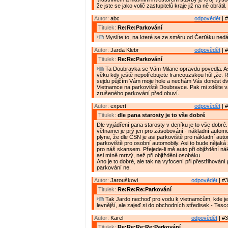
že jste se jako volič zastupitelů kraje již na ně obrátil.
Autor:
abc
odpovědět
| #
Titulek:
Re:Re:Parkování
Myslíte to, na které se ze směru od Čerťáku nedá
Autor:
Jarda Klebr
odpovědět
| #
Titulek:
Re:Re:Parkování
Ta Doubravka se Vám Milane opravdu povedla. Asi
věku kdy ještě nepotřebujete francouzskou hůl ,že. 
sejdu půjčím Vám moje hole a nechám Vás donést dv
Vietnamce na parkoviště Doubravce. Pak mi zdělte 
zrušeného parkování před obuví.
Autor:
expert
odpovědět
| #
Titulek:
dle pana starosty je to vše dobré
Dle vyjádření pana starosty v deníku je to vše dobré
větnamci je prý jen pro zásobování - nákladní automo
plyne, že dle ČSN je asi parkoviště pro nákladní aut
parkoviště pro osobní automobily. Asi to bude nějaká
pro náš skansem. Přejede-li mě auto při objíždění ná
asi míně mrtvý, než při objíždění osobáku.
Ano je to dobré, ale tak na vyfocení při přestřihování
parkování ne.
Autor:
Jarouškovi
odpovědět
| #3
Titulek:
Re:Re:Re:Parkování
Tak Jardo nechoď pro vodu k vietnamcům, kde je
levnější, ale zajeď si do obchodních středisek - Tes
Autor:
Karel
odpovědět
| #3
Titulek:
Re:Re:Re:Re:Parkování