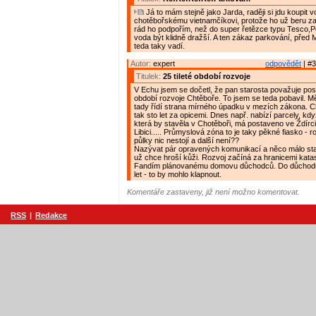
Já to mám stejně jako Jarda, raději si jdu koupi
chotěbořskému vietnamčíkovi, protože ho už beru z
rád ho podpořím, než do super řetězce typu Tesco,
voda být klidně dražší. A ten zákaz parkování, pře
teda taky vadí.
Autor:
expert
odpovědět
| #3
Titulek:
25 tileté období rozvoje
V Echu jsem se dočetl, že pan starosta považuje posl
období rozvoje Chtěboře. To jsem se teda pobavil. Mě
tady řídí strana mírného úpadku v mezích zákona. C
tak sto let za opicemi. Dnes např. nabízí parcely, když 
která by stavěla v Chotěboři, má postaveno ve Ždírc
Libici..... Průmyslová zóna to je taky pěkné fiasko - 
půlky nic nestojí a další není??
Nazývat pár opravených komunikací a něco málo sta
už chce hroší kůži. Rozvoj začíná za hranicemi kata
Fandím plánovanému domovu důchodců. Do důchodu
let - to by mohlo klapnout.
Komentáře zastaveny, již není možno komentovat.
RSS
|
Redakce