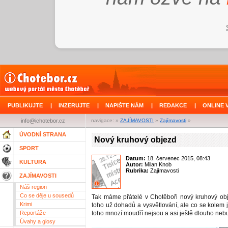
PUBLIKUJTE
|
INZERUJTE
|
NAPIŠTE NÁM
|
REDAKCE
|
ONLINE 
info@ichotebor.cz
navigace: »
ZAJÍMAVOSTI
»
Zajímavosti
»
ÚVODNÍ STRANA
Nový kruhový objezd
SPORT
Datum:
18. červenec 2015, 08:43
KULTURA
Autor:
Milan Knob
Rubrika:
Zajímavosti
ZAJÍMAVOSTI
Náš region
Co se děje u sousedů
Tak máme přátelé v Chotěboři nový kruhový ob
Krimi
toho už dohadů a vysvětlování, ale co se kolem j
Reportáže
toho mnozí moudří nejsou a asi ještě dlouho nebu
Úvahy a glosy