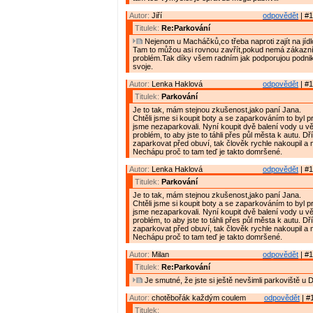
Autor:
Jiří
odpovědět
| #1
Titulek:
Re:Parkování
Nejenom u Macháčků,co třeba naproti zajít na jíd
Tam to můžou asi rovnou zavřít,pokud nemá zákazník
problém.Tak díky všem radním jak podporujou podnik
svoje.
Autor:
Lenka Haklová
odpovědět
| #1
Titulek:
Parkování
Je to tak, mám stejnou zkušenost,jako paní Jana.
Chtěli jsme si koupit boty a se zaparkováním to byl p
jsme nezaparkovali. Nyní koupit dvě balení vody u 
problém, to aby jste to táhli přes půl města k autu. D
zaparkovat před obuví, tak člověk rychle nakoupil a 
Nechápu proč to tam teď je takto domršené.
Autor:
Lenka Haklová
odpovědět
| #1
Titulek:
Parkování
Je to tak, mám stejnou zkušenost,jako paní Jana.
Chtěli jsme si koupit boty a se zaparkováním to byl p
jsme nezaparkovali. Nyní koupit dvě balení vody u 
problém, to aby jste to táhli přes půl města k autu. D
zaparkovat před obuví, tak člověk rychle nakoupil a 
Nechápu proč to tam teď je takto domršené.
Autor:
Milan
odpovědět
| #1
Titulek:
Re:Parkování
Je smutné, že jste si ještě nevšimli parkoviště u 
Autor:
chotěbořák každým coulem
odpovědět
| #
Titulek: