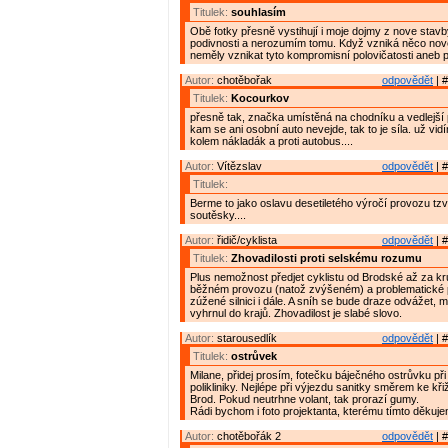
Titulek:
souhlasím
Obě fotky přesně vystihují i moje dojmy z nove stavby
podivnosti a nerozumím tomu. Když vzniká něco nov
neměly vznikat tyto kompromisní polovičatosti aneb p
Autor:
chotěbořak
odpovědět
| #
Titulek:
Kocourkov
přesně tak, značka umístěná na chodníku a vedlejší 
kam se ani osobní auto nevejde, tak to je síla. už vid
kolem nákladák a proti autobus....
Autor:
Vítězslav
odpovědět
| #
Titulek:
Berme to jako oslavu desetiletého výročí provozu t
soutěsky....
Autor:
řidič/cyklista
odpovědět
| #
Titulek:
Zhovadilosti proti selskému rozumu
Plus nemožnost předjet cyklistu od Brodské až za kr
běžném provozu (natož zvýšeném) a problematické p
zúžené silnici i dále. A sníh se bude draze odvážet, m
vyhrnul do krajů. Zhovadilost je slabé slovo.
Autor:
starousedlík
odpovědět
| #
Titulek:
ostrůvek
Milane, přidej prosím, fotečku báječného ostrůvku př
polikliniky. Nejlépe při výjezdu sanitky směrem ke kř
Brod. Pokud neutrhne volant, tak prorazí gumy.
Rádi bychom i foto projektanta, kterému tímto děkuj
Autor:
chotěbořák 2
odpovědět
| #