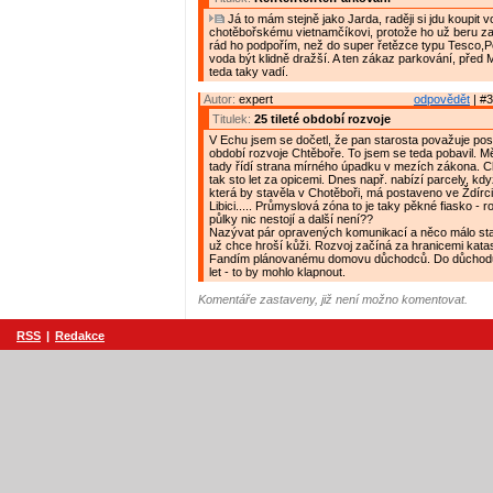
Já to mám stejně jako Jarda, raději si jdu koupi
chotěbořskému vietnamčíkovi, protože ho už beru z
rád ho podpořím, než do super řetězce typu Tesco,
voda být klidně dražší. A ten zákaz parkování, pře
teda taky vadí.
Autor:
expert
odpovědět
| #3
Titulek:
25 tileté období rozvoje
V Echu jsem se dočetl, že pan starosta považuje posl
období rozvoje Chtěboře. To jsem se teda pobavil. Mě
tady řídí strana mírného úpadku v mezích zákona. C
tak sto let za opicemi. Dnes např. nabízí parcely, když 
která by stavěla v Chotěboři, má postaveno ve Ždírc
Libici..... Průmyslová zóna to je taky pěkné fiasko - 
půlky nic nestojí a další není??
Nazývat pár opravených komunikací a něco málo sta
už chce hroší kůži. Rozvoj začíná za hranicemi kata
Fandím plánovanému domovu důchodců. Do důchodu
let - to by mohlo klapnout.
Komentáře zastaveny, již není možno komentovat.
RSS
|
Redakce