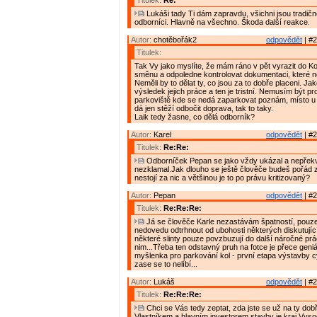
Titulek:
Re:
Lukáši tady Ti dám zapravdu, všichni jsou tradič
odborníci. Hlavně na všechno. Škoda další reakce.
Autor:
chotěbořák2
odpovědět
| #2
Titulek:
Tak Vy jako myslíte, že mám ráno v pět vyrazit do Ko
směnu a odpoledne kontrolovat dokumentaci, které
Neměli by to dělat ty, co jsou za to dobře placeni. Jako
výsledek jejich práce a ten je tristní. Nemusím být pro
parkoviště kde se nedá zaparkovat poznám, místo u
dá jen stěží odbočit doprava, tak to taky.
Laik tedy žasne, co dělá odborník?
Autor:
Karel
odpovědět
| #2
Titulek:
Re:Re:
Odborníček Pepan se jako vždy ukázal a nepřekva
nezklamal.Jak dlouho se ještě člověče budeš pořád 
nestojí za nic a většinou je to po právu kritizovaný?
Autor:
Pepan
odpovědět
| #2
Titulek:
Re:Re:Re:
Já se člověče Karle nezastávám špatností, pouz
nedovedu odtrhnout od ubohosti některých diskutující
některé slinty pouze povzbuzují do další náročné prá
nim...Třeba ten odstavný pruh na fotce je přece geni
myšlenka pro parkování kol - první etapa výstavby 
zase se to nelíbí...
Autor:
Lukáš
odpovědět
| #2
Titulek:
Re:Re:Re:
Chci se Vás tedy zeptat, zda jste se už na ty dobř
Vlastníkem a hlavním investorem stavby je kraj Vyso