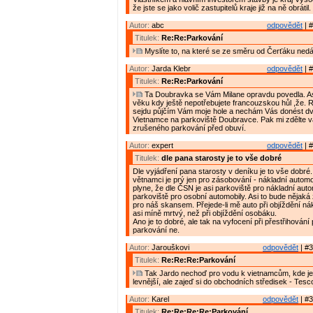
že jste se jako volič zastupitelů kraje již na ně obrátil.
Autor:
abc
odpovědět
| #
Titulek:
Re:Re:Parkování
Myslíte to, na které se ze směru od Čerťáku nedá
Autor:
Jarda Klebr
odpovědět
| #
Titulek:
Re:Re:Parkování
Ta Doubravka se Vám Milane opravdu povedla. Asi
věku kdy ještě nepotřebujete francouzskou hůl ,že. 
sejdu půjčím Vám moje hole a nechám Vás donést dv
Vietnamce na parkoviště Doubravce. Pak mi zdělte 
zrušeného parkování před obuví.
Autor:
expert
odpovědět
| #
Titulek:
dle pana starosty je to vše dobré
Dle vyjádření pana starosty v deníku je to vše dobré
větnamci je prý jen pro zásobování - nákladní automo
plyne, že dle ČSN je asi parkoviště pro nákladní aut
parkoviště pro osobní automobily. Asi to bude nějaká
pro náš skansem. Přejede-li mě auto při objíždění ná
asi míně mrtvý, než při objíždění osobáku.
Ano je to dobré, ale tak na vyfocení při přestřihování
parkování ne.
Autor:
Jarouškovi
odpovědět
| #3
Titulek:
Re:Re:Re:Parkování
Tak Jardo nechoď pro vodu k vietnamcům, kde je
levnější, ale zajeď si do obchodních středisek - Tes
Autor:
Karel
odpovědět
| #3
Titulek:
Re:Re:Re:Re:Parkování