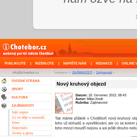
PUBLIKUJTE
|
INZERUJTE
|
NAPIŠTE NÁM
|
REDAKCE
|
ONLINE 
info@ichotebor.cz
navigace: »
ZAJÍMAVOSTI
»
Zajímavosti
»
ÚVODNÍ STRANA
Nový kruhový objezd
SPORT
Datum:
18. červenec 2015, 08:43
KULTURA
Autor:
Milan Knob
Rubrika:
Zajímavosti
ZAJÍMAVOSTI
Náš region
Co se děje u sousedů
Tak máme přátelé v Chotěboři nový kruhový ob
Krimi
toho už dohadů a vysvětlování, ale co se kolem j
Reportáže
toho mnozí moudří nejsou a asi ještě dlouho nebu
Úvahy a glosy