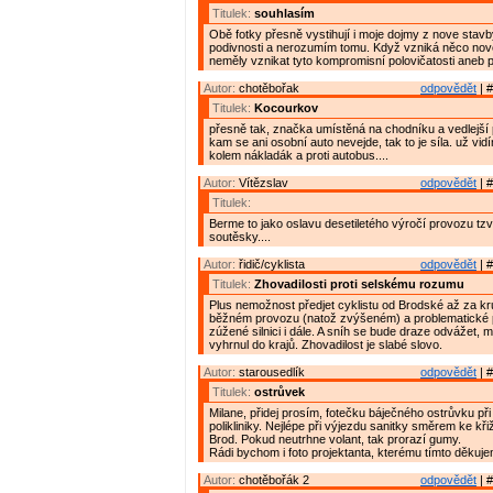
Titulek:
souhlasím
Obě fotky přesně vystihují i moje dojmy z nove stavby
podivnosti a nerozumím tomu. Když vzniká něco nov
neměly vznikat tyto kompromisní polovičatosti aneb p
Autor:
chotěbořak
odpovědět
| #
Titulek:
Kocourkov
přesně tak, značka umístěná na chodníku a vedlejší 
kam se ani osobní auto nevejde, tak to je síla. už vid
kolem nákladák a proti autobus....
Autor:
Vítězslav
odpovědět
| #
Titulek:
Berme to jako oslavu desetiletého výročí provozu t
soutěsky....
Autor:
řidič/cyklista
odpovědět
| #
Titulek:
Zhovadilosti proti selskému rozumu
Plus nemožnost předjet cyklistu od Brodské až za kr
běžném provozu (natož zvýšeném) a problematické p
zúžené silnici i dále. A sníh se bude draze odvážet, m
vyhrnul do krajů. Zhovadilost je slabé slovo.
Autor:
starousedlík
odpovědět
| #
Titulek:
ostrůvek
Milane, přidej prosím, fotečku báječného ostrůvku př
polikliniky. Nejlépe při výjezdu sanitky směrem ke kř
Brod. Pokud neutrhne volant, tak prorazí gumy.
Rádi bychom i foto projektanta, kterému tímto děkuj
Autor:
chotěbořák 2
odpovědět
| #