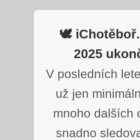
🕊️ iChotěbo
2025 ukonč
V posledních lete
už jen minimáln
mnoho dalších o
snadno sledova