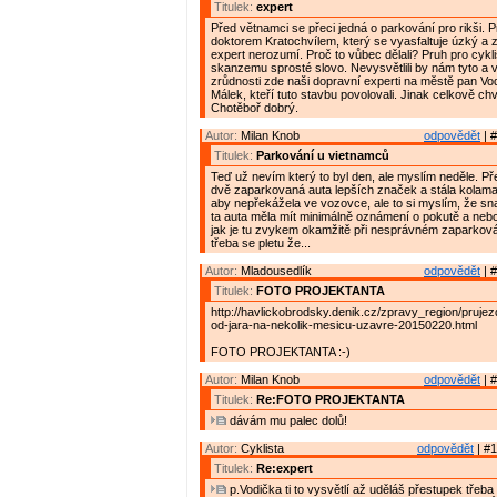
Titulek:
expert
Před větnamci se přeci jedná o parkování pro rikši. 
doktorem Kratochvílem, který se vyasfaltuje úzký a 
expert nerozumí. Proč to vůbec dělali? Pruh pro cykl
skanzemu sprosté slovo. Nevysvětlili by nám tyto a
zrůdnosti zde naši dopravní experti na městě pan Vo
Málek, kteří tuto stavbu povolovali. Jinak celkově chv
Chotěboř dobrý.
Autor:
Milan Knob
odpovědět
| #
Titulek:
Parkování u vietnamců
Teď už nevím který to byl den, ale myslím neděle. Př
dvě zaparkovaná auta lepších značek a stála kolama
aby nepřekážela ve vozovce, ale to si myslím, že sn
ta auta měla mít minimálně oznámení o pokutě a nebo
jak je tu zvykem okamžitě při nesprávném zaparková
třeba se pletu že...
Autor:
Mladousedlík
odpovědět
| #
Titulek:
FOTO PROJEKTANTA
http://havlickobrodsky.denik.cz/zpravy_region/prujez
od-jara-na-nekolik-mesicu-uzavre-20150220.html
FOTO PROJEKTANTA :-)
Autor:
Milan Knob
odpovědět
| #
Titulek:
Re:FOTO PROJEKTANTA
dávám mu palec dolů!
Autor:
Cyklista
odpovědět
| #1
Titulek:
Re:expert
p.Vodička ti to vysvětlí až uděláš přestupek třeba