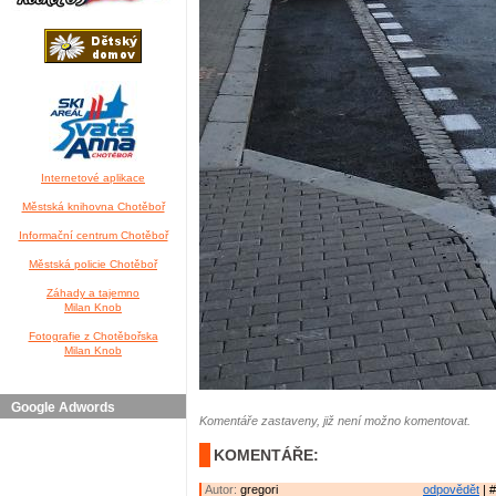
Internetové aplikace
Městská knihovna Chotěboř
Informační centrum Chotěboř
Městská policie Chotěboř
Záhady a tajemno
Milan Knob
Fotografie z Chotěbořska
Milan Knob
Google Adwords
Komentáře zastaveny, již není možno komentovat.
KOMENTÁŘE:
Autor:
gregori
odpovědět
| #