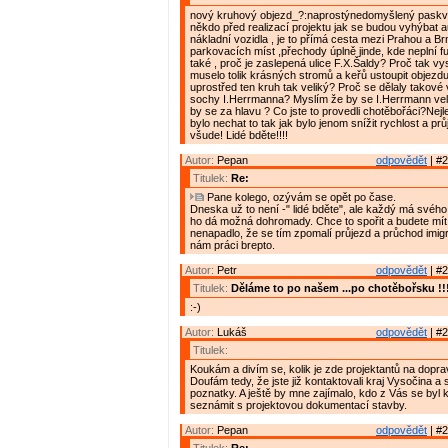
nový kruhový objezd_?:naprostýnedomyšlený paskvil!
někdo před realizací projektu jak se budou vyhýbat 
nákladní vozidla , je to přímá cesta mezi Prahou a 
parkovacích míst ,přechody úplně jinde, kde neplní f
také , proč je zaslepená ulice F.X.Šaldy? Proč tak v
muselo tolik krásných stromů a keřů ustoupit objezdu
uprostřed ten kruh tak veliký? Proč se dělaly takové 
sochy I.Herrmanna? Myslím že by se I.Herrmann velice
by se za hlavu ? Co jste to provedli chotěbořáci?Nejl
bylo nechat to tak jak bylo jenom snížit rychlost a prů
všude! Lidé bděte!!!!
Autor:
Pepan
odpovědět
| #2
Titulek:
Re:
Pane kolego, ozývám se opět po čase.
Dneska už to není -" lidé bděte", ale každý má svého
ho dá možná dohromady. Chce to spořit a budete mít 
nenapadlo, že se tím zpomalí průjezd a průchod imig
nám práci brepto.
Autor:
Petr
odpovědět
| #2
Titulek:
Děláme to po našem ...po chotěbořsku !!
:-)
Autor:
Lukáš
odpovědět
| #2
Titulek:
Koukám a divím se, kolik je zde projektantů na doprav
Doufám tedy, že jste již kontaktovali kraj Vysočina a s
poznatky. A ještě by mne zajímalo, kdo z Vás se byl 
seznámit s projektovou dokumentací stavby.
Autor:
Pepan
odpovědět
| #2