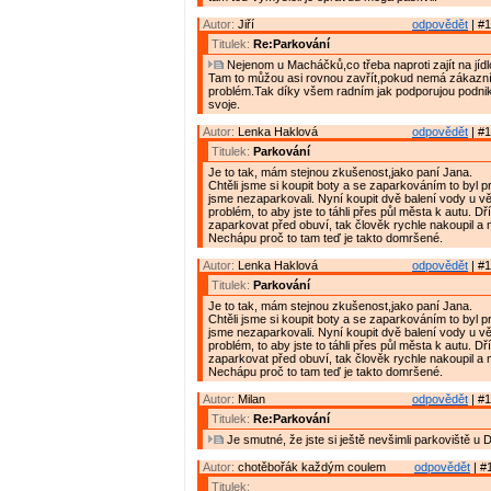
Autor:
Jiří
odpovědět
| #1
Titulek:
Re:Parkování
Nejenom u Macháčků,co třeba naproti zajít na jíd
Tam to můžou asi rovnou zavřít,pokud nemá zákazník
problém.Tak díky všem radním jak podporujou podnik
svoje.
Autor:
Lenka Haklová
odpovědět
| #1
Titulek:
Parkování
Je to tak, mám stejnou zkušenost,jako paní Jana.
Chtěli jsme si koupit boty a se zaparkováním to byl p
jsme nezaparkovali. Nyní koupit dvě balení vody u 
problém, to aby jste to táhli přes půl města k autu. D
zaparkovat před obuví, tak člověk rychle nakoupil a 
Nechápu proč to tam teď je takto domršené.
Autor:
Lenka Haklová
odpovědět
| #1
Titulek:
Parkování
Je to tak, mám stejnou zkušenost,jako paní Jana.
Chtěli jsme si koupit boty a se zaparkováním to byl p
jsme nezaparkovali. Nyní koupit dvě balení vody u 
problém, to aby jste to táhli přes půl města k autu. D
zaparkovat před obuví, tak člověk rychle nakoupil a 
Nechápu proč to tam teď je takto domršené.
Autor:
Milan
odpovědět
| #1
Titulek:
Re:Parkování
Je smutné, že jste si ještě nevšimli parkoviště u 
Autor:
chotěbořák každým coulem
odpovědět
| #
Titulek: