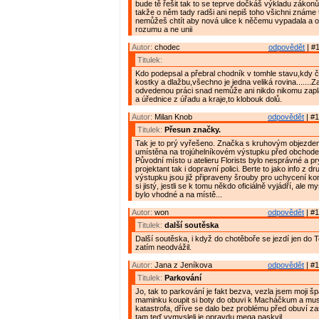
bude tě řešit tak to se teprve dočkáš výkladu zákonů
takže o něm tady radši ani nepiš toho všichni známe
nemůžeš chtít aby nová ulice k něčemu vypadala a 
rozumu a ne unii
Autor:
chodec
odpovědět
| #1
Titulek:
Kdo podepsal a přebral chodník v tomhle stavu,kdy č
kostky a dlažbu,všechno je jedna veliká rovina.......Z
odvedenou práci snad nemůže ani nikdo nikomu zaplat
a úřednice z úřadu a kraje,to klobouk dolů.
Autor:
Milan Knob
odpovědět
| #1
Titulek:
Přesun značky.
Tak je to prý vyřešeno. Značka s kruhovým objezd
umístěna na trojúhelníkovém výstupku před obchod
Původní místo u atelieru Florists bylo nesprávné a pr
projektant tak i dopravní polici. Berte to jako info z dr
výstupku jsou již připraveny šrouby pro uchycení k
si jistý, jestli se k tomu někdo oficiálně vyjádří, ale my
bylo vhodné a na místě...
Autor:
won
odpovědět
| #1
Titulek:
další soutěska
Další soutěska, i když do chotěboře se jezdí jen do 
zatím neodvážil.
Autor:
Jana z Jeníkova
odpovědět
| #1
Titulek:
Parkování
Jo, tak to parkování je fakt bezva, vezla jsem moji š
maminku koupit si boty do obuvi k Macháčkum a musím
katastrofa, dříve se dalo bez problému před obuví zas
tam teď vymysleli je opravdu mega paskvil.