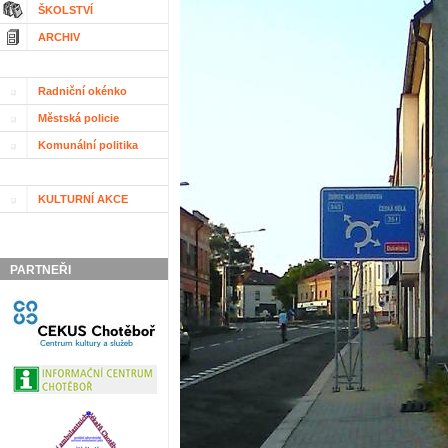
ŠKOLSTVÍ
ARCHIV
Radniční okénko
Městská policie
Komunální politika
KULTURNÍ AKCE
PARTNEŘI