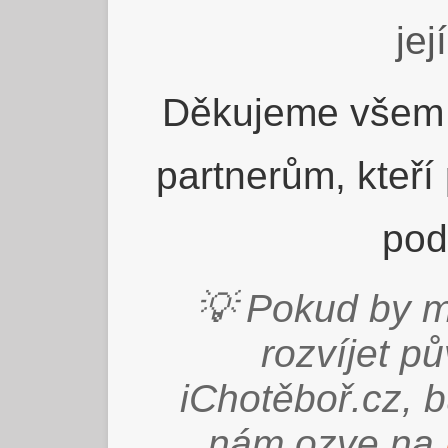
jej
Děkujeme všem 
partnerům, kteří
pod
💡 Pokud by m
rozvíjet p
iChotěboř.cz, 
nám ozve na