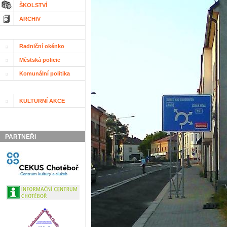
ŠKOLSTVÍ
ARCHIV
Radniční okénko
Městská policie
Komunální politika
KULTURNÍ AKCE
PARTNEŘI