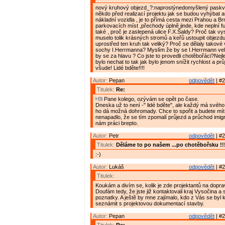
nový kruhový objezd_?:naprostýnedomyšlený paskvil!
někdo před realizací projektu jak se budou vyhýbat 
nákladní vozidla , je to přímá cesta mezi Prahou a 
parkovacích míst ,přechody úplně jinde, kde neplní f
také , proč je zaslepená ulice F.X.Šaldy? Proč tak v
muselo tolik krásných stromů a keřů ustoupit objezdu
uprostřed ten kruh tak veliký? Proč se dělaly takové 
sochy I.Herrmanna? Myslím že by se I.Herrmann velice
by se za hlavu ? Co jste to provedli chotěbořáci?Nejl
bylo nechat to tak jak bylo jenom snížit rychlost a prů
všude! Lidé bděte!!!!
Autor:
Pepan
odpovědět
| #2
Titulek:
Re:
Pane kolego, ozývám se opět po čase.
Dneska už to není -" lidé bděte", ale každý má svého
ho dá možná dohromady. Chce to spořit a budete mít 
nenapadlo, že se tím zpomalí průjezd a průchod imig
nám práci brepto.
Autor:
Petr
odpovědět
| #2
Titulek:
Děláme to po našem ...po chotěbořsku !!
:-)
Autor:
Lukáš
odpovědět
| #2
Titulek:
Koukám a divím se, kolik je zde projektantů na doprav
Doufám tedy, že jste již kontaktovali kraj Vysočina a s
poznatky. A ještě by mne zajímalo, kdo z Vás se byl 
seznámit s projektovou dokumentací stavby.
Autor:
Pepan
odpovědět
| #2