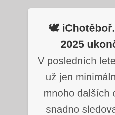
🕊️ iChotěbo
2025 ukonč
V posledních lete
už jen minimáln
mnoho dalších o
snadno sledova