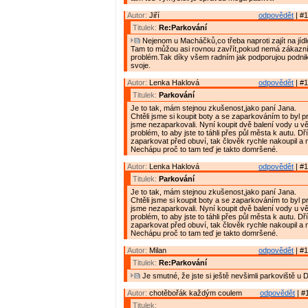
Autor:
Jiří
odpovědět
| #1
Titulek:
Re:Parkování
Nejenom u Macháčků,co třeba naproti zajít na jíd
Tam to můžou asi rovnou zavřít,pokud nemá zákazník
problém.Tak díky všem radním jak podporujou podnik
svoje.
Autor:
Lenka Haklová
odpovědět
| #1
Titulek:
Parkování
Je to tak, mám stejnou zkušenost,jako paní Jana.
Chtěli jsme si koupit boty a se zaparkováním to byl p
jsme nezaparkovali. Nyní koupit dvě balení vody u 
problém, to aby jste to táhli přes půl města k autu. D
zaparkovat před obuví, tak člověk rychle nakoupil a 
Nechápu proč to tam teď je takto domršené.
Autor:
Lenka Haklová
odpovědět
| #1
Titulek:
Parkování
Je to tak, mám stejnou zkušenost,jako paní Jana.
Chtěli jsme si koupit boty a se zaparkováním to byl p
jsme nezaparkovali. Nyní koupit dvě balení vody u 
problém, to aby jste to táhli přes půl města k autu. D
zaparkovat před obuví, tak člověk rychle nakoupil a 
Nechápu proč to tam teď je takto domršené.
Autor:
Milan
odpovědět
| #1
Titulek:
Re:Parkování
Je smutné, že jste si ještě nevšimli parkoviště u 
Autor:
chotěbořák každým coulem
odpovědět
| #
Titulek: