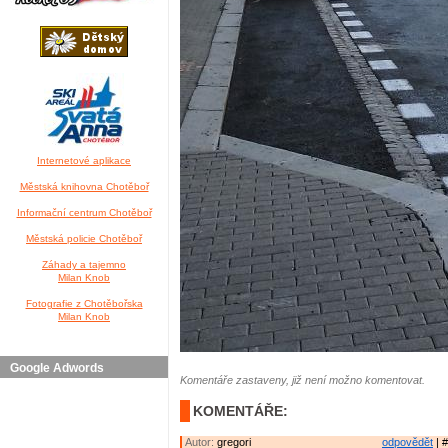
Internetové aplikace
Městská knihovna Chotěboř
Informační centrum Chotěboř
Městská policie Chotěboř
Záhady a tajemno
Milan Knob
Fotografie z Chotěbořska
Milan Knob
Google Adwords
Komentáře zastaveny, již není možno komentovat.
KOMENTÁŘE:
Autor:
gregori
odpovědět
| #