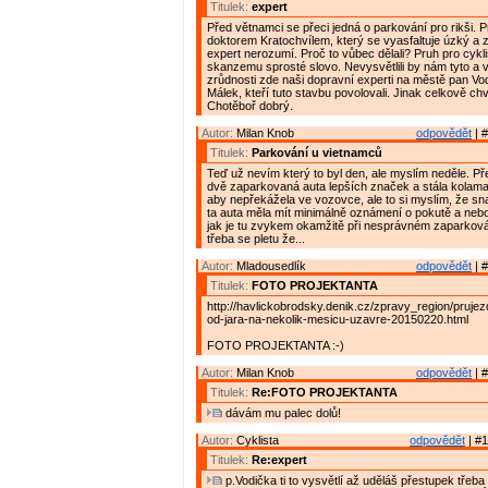
Titulek:
expert
Před větnamci se přeci jedná o parkování pro rikši. 
doktorem Kratochvílem, který se vyasfaltuje úzký a 
expert nerozumí. Proč to vůbec dělali? Pruh pro cykl
skanzemu sprosté slovo. Nevysvětlili by nám tyto a
zrůdnosti zde naši dopravní experti na městě pan Vo
Málek, kteří tuto stavbu povolovali. Jinak celkově chv
Chotěboř dobrý.
Autor:
Milan Knob
odpovědět
| #
Titulek:
Parkování u vietnamců
Teď už nevím který to byl den, ale myslím neděle. Př
dvě zaparkovaná auta lepších značek a stála kolama
aby nepřekážela ve vozovce, ale to si myslím, že sn
ta auta měla mít minimálně oznámení o pokutě a nebo
jak je tu zvykem okamžitě při nesprávném zaparková
třeba se pletu že...
Autor:
Mladousedlík
odpovědět
| #
Titulek:
FOTO PROJEKTANTA
http://havlickobrodsky.denik.cz/zpravy_region/prujez
od-jara-na-nekolik-mesicu-uzavre-20150220.html
FOTO PROJEKTANTA :-)
Autor:
Milan Knob
odpovědět
| #
Titulek:
Re:FOTO PROJEKTANTA
dávám mu palec dolů!
Autor:
Cyklista
odpovědět
| #1
Titulek:
Re:expert
p.Vodička ti to vysvětlí až uděláš přestupek třeba