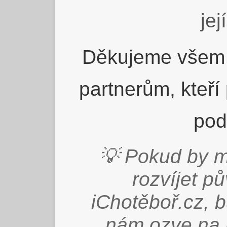
jej
Děkujeme všem 
partnerům, kteří
pod
💡 Pokud by m
rozvíjet p
iChotěboř.cz, 
nám ozve na