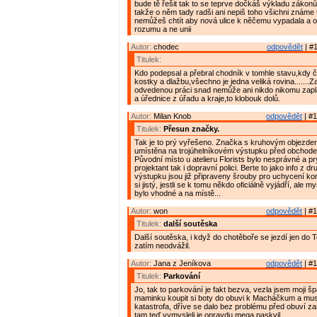
bude tě řešit tak to se teprve dočkáš výkladu zákonů
takže o něm tady radši ani nepiš toho všichni známe
nemůžeš chtít aby nová ulice k něčemu vypadala a 
rozumu a ne unii
Autor:
chodec
odpovědět
| #1
Titulek:
Kdo podepsal a přebral chodník v tomhle stavu,kdy č
kostky a dlažbu,všechno je jedna veliká rovina.......Z
odvedenou práci snad nemůže ani nikdo nikomu zaplat
a úřednice z úřadu a kraje,to klobouk dolů.
Autor:
Milan Knob
odpovědět
| #1
Titulek:
Přesun značky.
Tak je to prý vyřešeno. Značka s kruhovým objezd
umístěna na trojúhelníkovém výstupku před obchod
Původní místo u atelieru Florists bylo nesprávné a pr
projektant tak i dopravní polici. Berte to jako info z dr
výstupku jsou již připraveny šrouby pro uchycení k
si jistý, jestli se k tomu někdo oficiálně vyjádří, ale my
bylo vhodné a na místě...
Autor:
won
odpovědět
| #1
Titulek:
další soutěska
Další soutěska, i když do chotěboře se jezdí jen do 
zatím neodvážil.
Autor:
Jana z Jeníkova
odpovědět
| #1
Titulek:
Parkování
Jo, tak to parkování je fakt bezva, vezla jsem moji š
maminku koupit si boty do obuvi k Macháčkum a musím
katastrofa, dříve se dalo bez problému před obuví zas
tam teď vymysleli je opravdu mega paskvil.