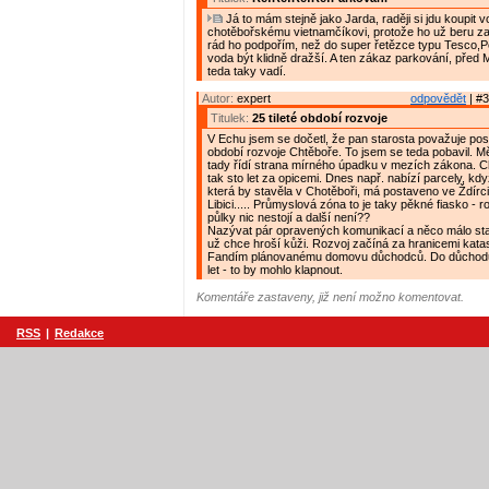
Já to mám stejně jako Jarda, raději si jdu koupi
chotěbořskému vietnamčíkovi, protože ho už beru z
rád ho podpořím, než do super řetězce typu Tesco,
voda být klidně dražší. A ten zákaz parkování, pře
teda taky vadí.
Autor:
expert
odpovědět
| #3
Titulek:
25 tileté období rozvoje
V Echu jsem se dočetl, že pan starosta považuje posl
období rozvoje Chtěboře. To jsem se teda pobavil. Mě
tady řídí strana mírného úpadku v mezích zákona. C
tak sto let za opicemi. Dnes např. nabízí parcely, když 
která by stavěla v Chotěboři, má postaveno ve Ždírc
Libici..... Průmyslová zóna to je taky pěkné fiasko - 
půlky nic nestojí a další není??
Nazývat pár opravených komunikací a něco málo sta
už chce hroší kůži. Rozvoj začíná za hranicemi kata
Fandím plánovanému domovu důchodců. Do důchodu
let - to by mohlo klapnout.
Komentáře zastaveny, již není možno komentovat.
RSS
|
Redakce