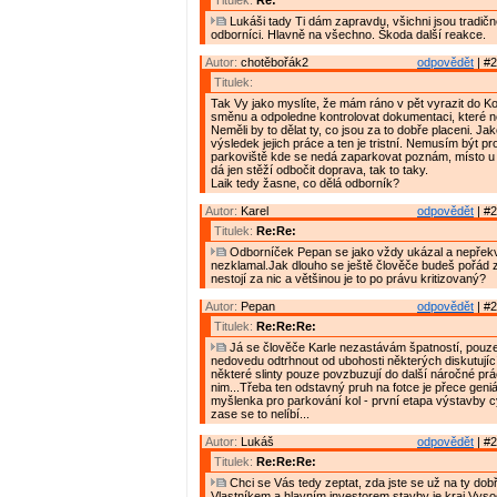
Titulek:
Re:
Lukáši tady Ti dám zapravdu, všichni jsou tradič
odborníci. Hlavně na všechno. Škoda další reakce.
Autor:
chotěbořák2
odpovědět
| #2
Titulek:
Tak Vy jako myslíte, že mám ráno v pět vyrazit do Ko
směnu a odpoledne kontrolovat dokumentaci, které
Neměli by to dělat ty, co jsou za to dobře placeni. Jako
výsledek jejich práce a ten je tristní. Nemusím být pro
parkoviště kde se nedá zaparkovat poznám, místo u
dá jen stěží odbočit doprava, tak to taky.
Laik tedy žasne, co dělá odborník?
Autor:
Karel
odpovědět
| #2
Titulek:
Re:Re:
Odborníček Pepan se jako vždy ukázal a nepřekva
nezklamal.Jak dlouho se ještě člověče budeš pořád 
nestojí za nic a většinou je to po právu kritizovaný?
Autor:
Pepan
odpovědět
| #2
Titulek:
Re:Re:Re:
Já se člověče Karle nezastávám špatností, pouz
nedovedu odtrhnout od ubohosti některých diskutující
některé slinty pouze povzbuzují do další náročné prá
nim...Třeba ten odstavný pruh na fotce je přece geni
myšlenka pro parkování kol - první etapa výstavby 
zase se to nelíbí...
Autor:
Lukáš
odpovědět
| #2
Titulek:
Re:Re:Re:
Chci se Vás tedy zeptat, zda jste se už na ty dobř
Vlastníkem a hlavním investorem stavby je kraj Vyso