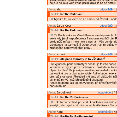
že jste se jako volič zastupitelů kraje již na ně obrátil.
Autor:
abc
odpovědět
| #
Titulek:
Re:Re:Parkování
Myslíte to, na které se ze směru od Čerťáku nedá
Autor:
Jarda Klebr
odpovědět
| #
Titulek:
Re:Re:Parkování
Ta Doubravka se Vám Milane opravdu povedla. Asi
věku kdy ještě nepotřebujete francouzskou hůl ,že. 
sejdu půjčím Vám moje hole a nechám Vás donést dv
Vietnamce na parkoviště Doubravce. Pak mi zdělte 
zrušeného parkování před obuví.
Autor:
expert
odpovědět
| #
Titulek:
dle pana starosty je to vše dobré
Dle vyjádření pana starosty v deníku je to vše dobré
větnamci je prý jen pro zásobování - nákladní automo
plyne, že dle ČSN je asi parkoviště pro nákladní aut
parkoviště pro osobní automobily. Asi to bude nějaká
pro náš skansem. Přejede-li mě auto při objíždění ná
asi míně mrtvý, než při objíždění osobáku.
Ano je to dobré, ale tak na vyfocení při přestřihování
parkování ne.
Autor:
Jarouškovi
odpovědět
| #3
Titulek:
Re:Re:Re:Parkování
Tak Jardo nechoď pro vodu k vietnamcům, kde je
levnější, ale zajeď si do obchodních středisek - Tes
Autor:
Karel
odpovědět
| #3
Titulek:
Re:Re:Re:Re:Parkování