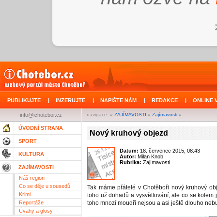
PUBLIKUJTE
|
INZERUJTE
|
NAPIŠTE NÁM
|
REDAKCE
|
ONLINE 
info@ichotebor.cz
navigace: »
ZAJÍMAVOSTI
»
Zajímavosti
»
ÚVODNÍ STRANA
Nový kruhový objezd
SPORT
Datum:
18. červenec 2015, 08:43
KULTURA
Autor:
Milan Knob
Rubrika:
Zajímavosti
ZAJÍMAVOSTI
Náš region
Co se děje u sousedů
Tak máme přátelé v Chotěboři nový kruhový ob
Krimi
toho už dohadů a vysvětlování, ale co se kolem j
Reportáže
toho mnozí moudří nejsou a asi ještě dlouho nebu
Úvahy a glosy