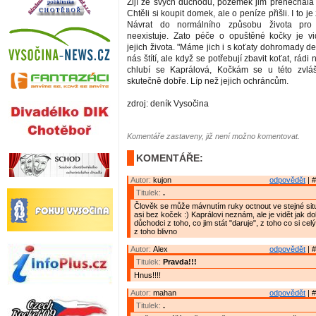
Žijí ze svých důchodů, pozemek jim přenechala
Chtěli si koupit domek, ale o peníze přišli. I to je 
Návrat do normálního způsobu života pr
neexistuje. Zato péče o opuštěné kočky je vi
jejich života. "Máme jich i s koťaty dohromady d
nás štítí, ale když se potřebují zbavit koťat, rádi
chlubí se Kaprálová, Kočkám se u této zvlášt
skutečně dobře. Líp než jejich ochráncům.
zdroj: deník Vysočina
Komentáře zastaveny, již není možno komentovat.
KOMENTÁŘE:
Autor:
kujon
odpovědět
| #
Titulek:
.
Člověk se může mávnutím ruky octnout ve stejné situ
asi bez koček :) Kaprálovi neznám, ale je vidět jak do
důchodci z toho, co jim stát "daruje", z toho co si celý ž
z toho blivno
Autor:
Alex
odpovědět
| #
Titulek:
Pravda!!!
Hnus!!!!
Autor:
mahan
odpovědět
| #
Titulek:
.