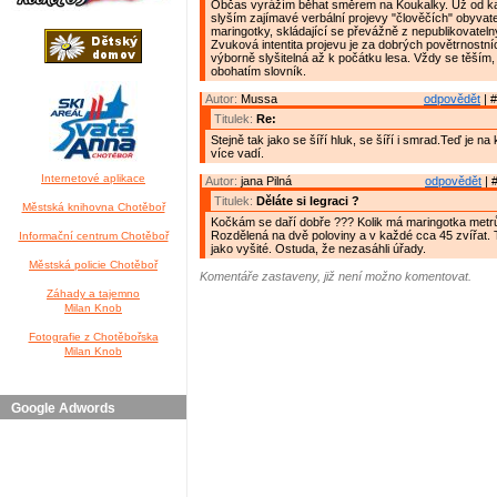
Občas vyrážím běhat směrem na Koukalky. Už od kap
slyším zajímavé verbální projevy "člověčích" obyvat
maringotky, skládající se převážně z nepublikovatelný
Zvuková intentita projevu je za dobrých povětrnostn
výborně slyšitelná až k počátku lesa. Vždy se těším,
obohatím slovník.
Autor:
Mussa
odpovědět
| #
Titulek:
Re:
Stejně tak jako se šíří hluk, se šíří i smrad.Teď je 
více vadí.
Internetové aplikace
Autor:
jana Pilná
odpovědět
| 
Titulek:
Děláte si legraci ?
Městská knihovna Chotěboř
Kočkám se daří dobře ??? Kolik má maringotka metr
Rozdělená na dvě poloviny a v každé cca 45 zvířat. To
Informační centrum Chotěboř
jako vyšité. Ostuda, že nezasáhli úřady.
Městská policie Chotěboř
Komentáře zastaveny, již není možno komentovat.
Záhady a tajemno
Milan Knob
Fotografie z Chotěbořska
Milan Knob
Google Adwords