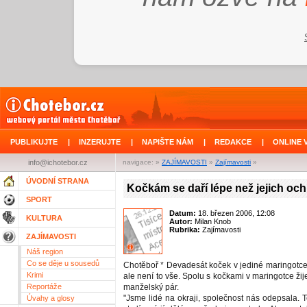
PUBLIKUJTE
|
INZERUJTE
|
NAPIŠTE NÁM
|
REDAKCE
|
ONLINE 
info@ichotebor.cz
navigace: »
ZAJÍMAVOSTI
»
Zajímavosti
»
ÚVODNÍ STRANA
Kočkám se daří lépe než jejich o
SPORT
Datum:
18. březen 2006, 12:08
KULTURA
Autor:
Milan Knob
Rubrika:
Zajímavosti
ZAJÍMAVOSTI
Náš region
Co se děje u sousedů
Chotěboř * Devadesát koček v jediné maringotce-
Krimi
ale není to vše. Spolu s kočkami v maringotce ži
Reportáže
manželský pár.
"Jsme lidé na okraji, společnost nás odepsala. 
Úvahy a glosy