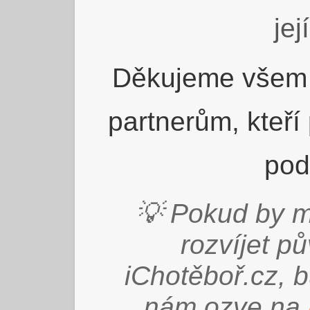
jej
Děkujeme všem 
partnerům, kteří
pod
💡 Pokud by m
rozvíjet p
iChotěboř.cz, 
nám ozve na