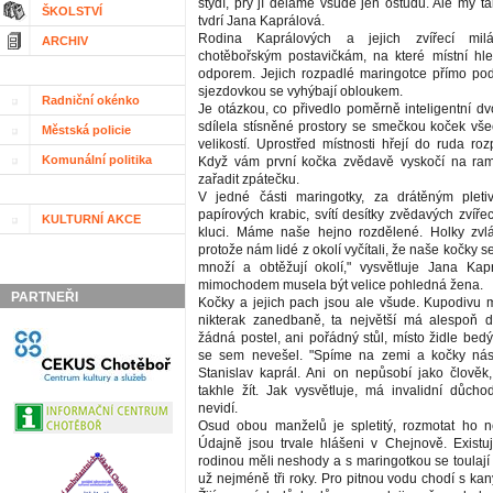
stydí, prý jí děláme všude jen ostudu. Ale my t
ŠKOLSTVÍ
tvdrí Jana Kaprálová.
Rodina Kaprálových a jejich zvířecí mil
ARCHIV
chotěbořským postavičkám, na které místní hled
odporem. Jejich rozpadlé maringotce přímo po
sjezdovkou se vyhýbají obloukem.
Radniční okénko
Je otázkou, co přivedlo poměrně inteligentní dv
sdílela stísněné prostory se smečkou koček všec
Městská policie
velikostí. Uprostřed místnosti hřejí do ruda ro
Komunální politika
Když vám první kočka zvědavě vyskočí na ra
zařadit zpátečku.
V jedné části maringotky, za drátěným plet
papírových krabic, svítí desítky zvědavých zvířec
KULTURNÍ AKCE
kluci. Máme naše hejno rozdělené. Holky zvláš
protože nám lidé z okolí vyčítali, že naše kočky 
množí a obtěžují okolí," vysvětluje Jana Kap
mimochodem musela být velice pohledná žena.
PARTNEŘI
Kočky a jejich pach jsou ale všude. Kupodivu 
nikterak zanedbaně, ta největší má alespoň d
žádná postel, ani pořádný stůl, místo židle bed
se sem nevešel. "Spíme na zemi a kočky nás z
Stanislav kaprál. Ani on nepůsobí jako člověk
takhle žít. Jak vysvětluje, má invalidní důcho
nevidí.
Osud obou manželů je spletitý, rozmotat ho n
Údajně jsou trvale hlášeni v Chejnově. Exist
rodinou měli neshody a s maringotkou se toulají
už nejméně tři roky. Pro pitnou vodu chodí s kan