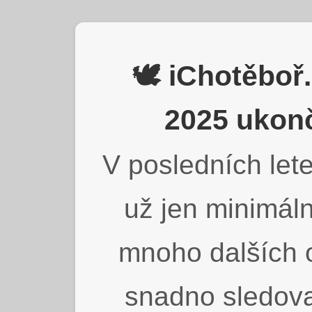
🕊️ iChotěbo
2025 ukonč
V posledních lete
už jen minimáln
mnoho dalších o
snadno sledova