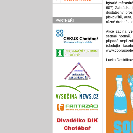
bývalé městské 
607). Zahrádka 
dostatečný pros
pískoviště, auta
PARTNEŘI
různé drobné akti
Akce začíná
ve
sedmé hodině.
případě nepřízn
(sledujte fac
www.dobraspolec
Lucka Dostálkov