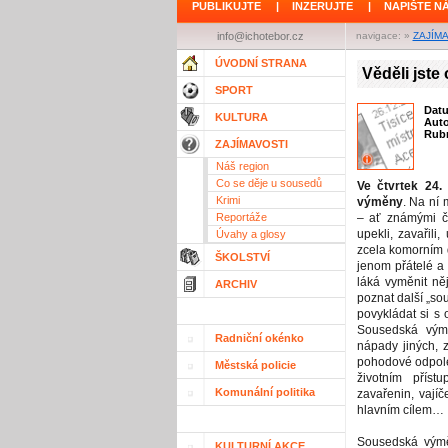
PUBLIKUJTE
|
INZERUJTE
|
NAPIŠTE N
info@ichotebor.cz
navigace: »
ZAJÍM
ÚVODNÍ STRANA
Věděli jst
SPORT
Dat
KULTURA
Aut
Rubr
ZAJÍMAVOSTI
Náš region
Co se děje u sousedů
Ve čtvrtek 24.
Krimi
výměny
. Na ní
Reportáže
– ať známými či
upekli, zavařili
Úvahy a glosy
zcela komorním d
ŠKOLSTVÍ
jenom přátelé a z
láká vyměnit ně
ARCHIV
poznat další „sou
povykládat si s 
Sousedská výmě
Radniční okénko
nápady jiných, z
pohodové odpol
Městská policie
životním přís
Komunální politika
zavařenin, vajíč
hlavním cílem…
Sousedská vým
KULTURNÍ AKCE