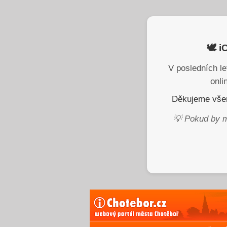
🕊️ 
V posledních le
onli
Děkujeme všem
💡 Pokud by m