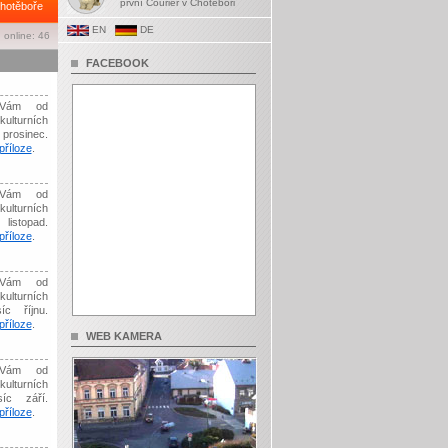
první Courier v Chotěboři
hotěboře
EN
DE
 online: 46
FACEBOOK
Vám od
kulturních
prosinec.
říloze
.
Vám od
kulturních
listopad.
říloze
.
Vám od
kulturních
íc říjnu.
říloze
.
WEB KAMERA
Vám od
kulturních
síc září.
říloze
.