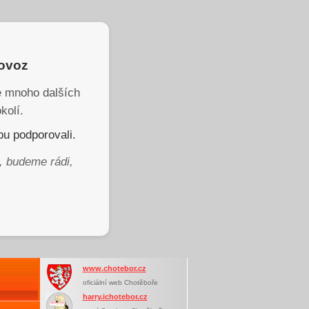
rovoz
je mnoho dalších
kolí.
u podporovali.
, budeme rádi,
www.chotebor.cz
oficiální web Chotěboře
harry.ichotebor.cz