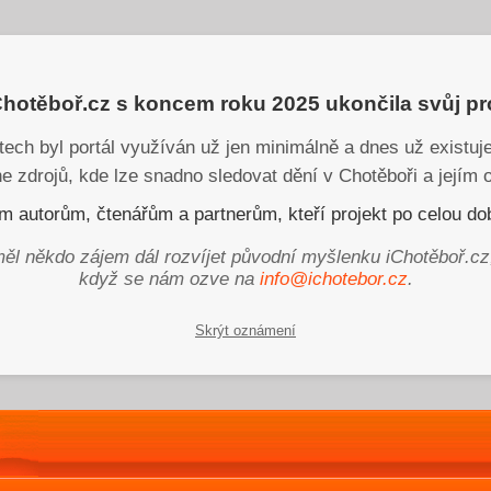
iChotěboř.cz s koncem roku 2025 ukončila svůj p
tech byl portál využíván už jen minimálně a dnes už existu
ne zdrojů, kde lze snadno sledovat dění v Chotěboři a jejím o
 autorům, čtenářům a partnerům, kteří projekt po celou dob
ěl někdo zájem dál rozvíjet původní myšlenku iChotěboř.cz
když se nám ozve na
info@ichotebor.cz
.
Skrýt oznámení