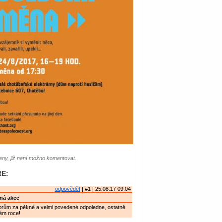
ny, již není možno komentovat.
E:
odpovědět
| #1 | 25.08.17 09:04
ná akce
torům za pěkné a velmi povedené odpoledne, ostatně
kém roce!