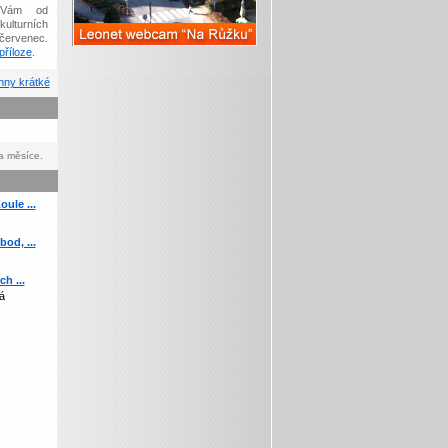
Vám od
kulturních
červenec.
říloze
.
ny krátké
a měsíce.
ule ...
od, ...
h ...
á