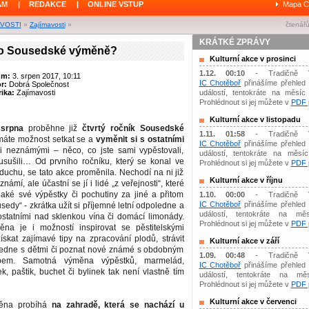
ÁM
|
REDAKCE
|
ONLINE VSTUP
Mapa C
AVOSTI
»
Zajímavosti
»
čtenářů
KRÁTKÉ ZPRÁVY
e o Sousedské výměně?
Kulturní akce v prosinci
1.12. 00:10
- Tradičně 
um:
3. srpen 2017, 10:11
IC Chotěboř
přinášíme přehled 
or:
Dobrá Společnost
ika:
Zajímavosti
událostí, tentokráte na měsíc 
Prohlédnout si jej můžete v
PDF p
Kulturní akce v listopadu
 srpna
proběhne již
čtvrtý ročník Sousedské
1.11. 01:58
- Tradičně 
 máte možnost setkat se a
vyměnit si s ostatními
IC Chotěboř
přinášíme přehled 
 neznámými – něco, co jste sami vypěstovali,
událostí, tentokráte na měsíc 
, usušili… Od prvního ročníku, který se konal ve
Prohlédnout si jej můžete v
PDF p
uchu, se tato akce proměnila. Nechodí na ni již
Kulturní akce v říjnu
námí, ale účastní se jí i lidé „z veřejnosti“, které
jaké své výpěstky či pochutiny za jiné a přitom
1.10. 00:00
- Tradičně 
IC Chotěboř
přinášíme přehled 
sedy“ - zkrátka užít si příjemné letní odpoledne a
událostí, tentokráte na měs
ostatními nad sklenkou vína či domácí limonády.
Prohlédnout si jej můžete v
PDF p
na je i možností inspirovat se pěstitelskými
ískat zajímavé tipy na zpracování plodů, strávit
Kulturní akce v září
edne s dětmi či poznat nové známé s obdobným
1.09. 00:48
- Tradičně 
tupem. Samotná výměna výpěstků, marmelád,
IC Chotěboř
přinášíme přehled 
ek, paštik, buchet či bylinek tak není vlastně tím
událostí, tentokráte na mě
Prohlédnout si jej můžete v
PDF p
Kulturní akce v červenci
ěna probíhá
na zahradě, která se nachází u