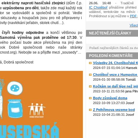
elektrárny naproti hasičské zbojnici
(dům č.p.
26.06. 16:48
- Tradičně 
IC Chotěboř
přinášíme přehled 
je
uzpůsobena pro děti
, takže zde mají každý rok
událostí, tentokráte na měsíc 
tor se vydovádět a společně si pohrát. Vedle
Prohlédnout si jej můžete v
PDF p
, skluzavky a houpaček jsou pro ně připraveny i
vity (navlékání jeřabin, stolek chutí…).
Všech
 čtyři hodiny odpoledne
a končí většinou po
NEJČTENĚJŠÍ ČLÁNKY
Samotná výměna pak proběhne od 17:30
. V
ivého počasí bude akce přeložena na jiný den
ebook Dobré společnosti nebo naše stránky
Pořadí nejčtenějších článků za dv
nost.org). Nebojte se a přijďte mezi „sousedy“…
POSLEDNÍ KOMENTÁŘE
á, Dobrá společnost
Výsledky 24. Chotěbořské Ko
2024-07-15 01:04:14
Hansek
Chotěboř veze z Humpolce b
2024-01-30 08:58:06
Tomáš
Kočkám se daří lépe než jejic
2022-10-11 21:53:56
jana Piln
Body zůstávají doma
2022-10-09 13:27:03
Josef
Z Pelhřimova vezeme bod
2022-10-04 21:08:31
Josef