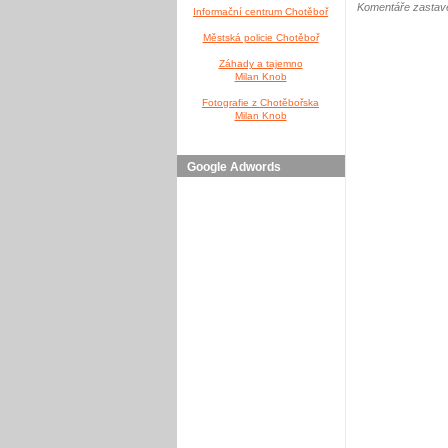
Komentáře zastave
Informační centrum Chotěboř
Městská policie Chotěboř
Záhady a tajemno
Milan Knob
Fotografie z Chotěbořska
Milan Knob
Google Adwords