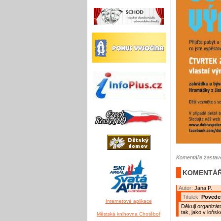
Komentáře zastave
KOMENTÁŘ
Autor:
Jana P.
Titulek:
Povede
Internetové aplikace
Děkuji organizá
tak, jako v loňs
Městská knihovna Chotěboř