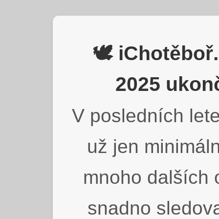
🕊️ iChotěbo
2025 ukonč
V posledních lete
už jen minimáln
mnoho dalších o
snadno sledova