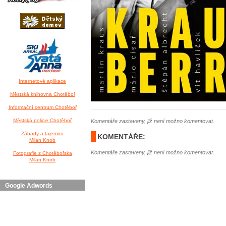
Internetové aplikace
Městská knihovna Chotěboř
Informační centrum Chotěboř
Městská policie Chotěboř
Komentáře zastaveny, již není možno komentovat.
Záhady a tajemno
KOMENTÁŘE:
Milan Knob
Komentáře zastaveny, již není možno komentovat.
Fotografie z Chotěbořska
Milan Knob
Google Adwords