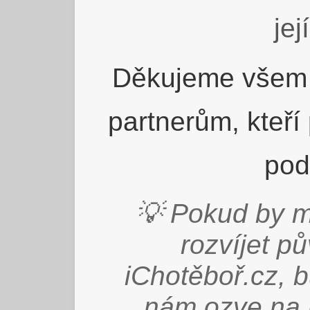
jej
Děkujeme všem 
partnerům, kteří
pod
💡 Pokud by m
rozvíjet p
iChotěboř.cz, 
nám ozve na