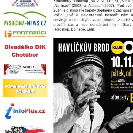
Krausberry nahrávají „Na větvi“ (1996), „Šiksa 
„Na hrad!“ (2002) a „Nálada“ (2007). Před dvěm
2014 je diskografie kapely doplněna o záznam ži
Počin „Živě v Malostranské besedě“ nám n
servíruje celkem čtyřiadvacet skladeb, z nichž 
prověřil čas a jsou skutečnými hity – Starý
Horoskop, Do nebe, Emil.