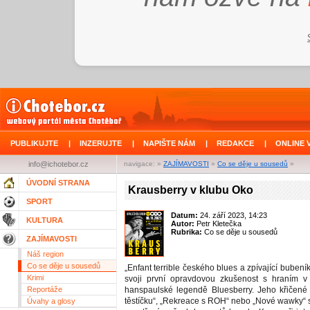
PUBLIKUJTE
|
INZERUJTE
|
NAPIŠTE NÁM
|
REDAKCE
|
ONLINE 
info@ichotebor.cz
navigace: »
ZAJÍMAVOSTI
»
Co se děje u sousedů
»
ÚVODNÍ STRANA
Krausberry v klubu Oko
SPORT
Datum:
24. září 2023, 14:23
KULTURA
Autor:
Petr Kletečka
Rubrika:
Co se děje u sousedů
ZAJÍMAVOSTI
Náš region
Co se děje u sousedů
„Enfant terrible českého blues a zpívající bubeník
Krimi
svoji první opravdovou zkušenost s hraním v
Reportáže
hanspaulské legendě Bluesberry. Jeho křičené „
těstíčku“, „Rekreace s ROH“ nebo „Nové wawky“ 
Úvahy a glosy