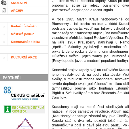
zpestřením všech koncertů kapely. Kraus při inte
ŠKOLSTVÍ
připomínal spíše ze řetězu puštěného div
(Internetová encyklopedie rocku Bigbít)
ARCHIV
V roce 1985 Martin Kraus nedobrovolně od
Bluesberry a tak trochu na truc zakládá Krausb
Radniční okénko
podstatě truc-parta, vždyť nás Introvič vyhodil c
rok později se Krausberry objevují na havlíčkob
Městská policie
v soutěžní přehlídce kapel Rocková Vysočina. Po
Komunální politika
na jaře 1987 Krausberry nahrávají u Panto
„épéčko“. Skladby „vycházejí z moderního běl
prvky tvrdého rocku s dominujícím shoutingem
Důležitou složkou jejich tvorby jsou humorné a 
KULTURNÍ AKCE
(Encyklopedie jazzu a moderní populární hudby).
Koncertní projev kapely stojí na rtuťovitém Kraus
jeho neustálý pohyb na pódiu říká „český Mic
PARTNEŘI
skvělý, v minulosti mnoha hospodami testovan
skvěle doplňuje svojí „pološílenou“ mimikou obl
gymnastikou přesně jako frontman „stounů“
Bigbítu). Své kvality nám v havlíčkobrodském kl
třemi lety.
Krausberry mají na kontě šest studiových alb
natáčejí v roce sametové revoluce. Album na
„Krausberry“ obsahuje zásadní hity jako Ohníč
Kapela stačí o dva roky později ještě nahrát
drahoušku“ a poté si dává pětiletou pauzu. Po