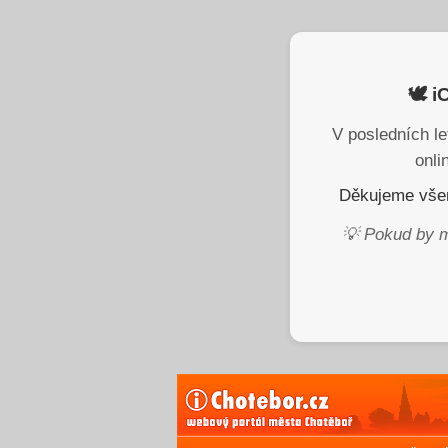
🕊️ 
V posledních le
onli
Děkujeme všem
💡 Pokud by m