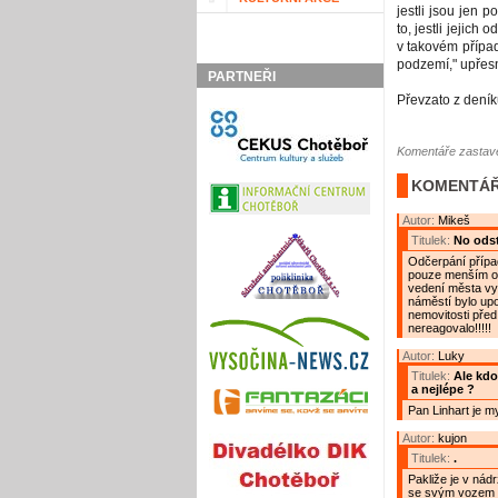
jestli jsou jen
to, jestli jejich
v takovém přípa
podzemí," upřesn
PARTNEŘI
Převzato z dení
Komentáře zastave
KOMENTÁŘ
Autor:
Mikeš
Titulek:
No odst
Odčerpání přípa
pouze menším otv
vedení města vyt
náměstí bylo upo
nemovitosti před 
nereagovalo!!!!!
Autor:
Luky
Titulek:
Ale kdo
a nejlépe ?
Pan Linhart je m
Autor:
kujon
Titulek:
.
Pakliže je v nádr
se svým vozem :)