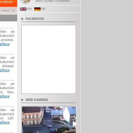
první Courier v Chotěboři
hotěboře
EN
DE
 online: 13
FACEBOOK
Vám od
kulturních
prosinec.
říloze
.
Vám od
kulturních
listopad.
říloze
.
Vám od
kulturních
íc říjnu.
říloze
.
WEB KAMERA
Vám od
kulturních
síc září.
říloze
.