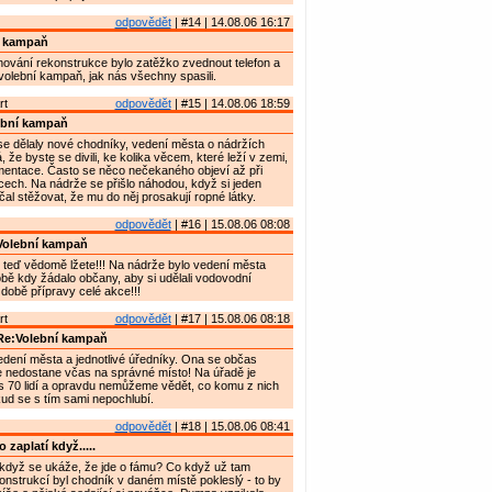
odpovědět
| #14 | 14.08.06 16:17
í kampaň
lánování rekonstrukce bylo zatěžko zvednout telefon a
volební kampaň, jak nás všechny spasili.
rt
odpovědět
| #15 | 14.08.06 18:59
ební kampaň
e dělaly nové chodníky, vedení města o nádržích
že byste se divili, ke kolika věcem, které leží v zemi,
mentace. Často se něco nečekaného objeví až při
ech. Na nádrže se přišlo náhodou, když si jeden
čal stěžovat, že mu do něj prosakují ropné látky.
odpovědět
| #16 | 15.08.06 08:08
Volební kampaň
 teď vědomě lžete!!! Na nádrže bylo vedení města
ě kdy žádalo občany, aby si udělali vodovodní
 době přípravy celé akce!!!
rt
odpovědět
| #17 | 15.08.06 08:18
Re:Volební kampaň
edení města a jednotlivé úředníky. Ona se občas
e nedostane včas na správné místo! Na úřadě je
 70 lidí a opravdu nemůžeme vědět, co komu z nich
okud se s tím sami nepochlubí.
odpovědět
| #18 | 15.08.06 08:41
 zaplatí když.....
, když se ukáže, že jde o fámu? Co když už tam
nstrukcí byl chodník v daném místě pokleslý - to by