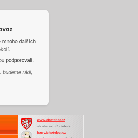
rovoz
je mnoho dalších
kolí.
u podporovali.
, budeme rádi,
www.chotebor.cz
oficiální web Chotěboře
harry.ichotebor.cz