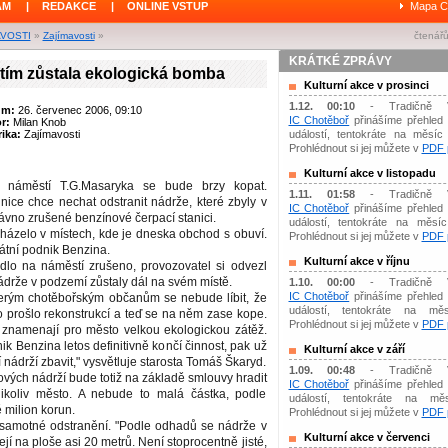
ÁM
|
REDAKCE
|
ONLINE VSTUP
Mapa C
AVOSTI
»
Zajímavosti
»
čtenářů
KRÁTKÉ ZPRÁVY
ím zůstala ekologická bomba
Kulturní akce v prosinci
1.12. 00:10
- Tradičně 
um:
26. červenec 2006, 09:10
IC Chotěboř
přinášíme přehled 
or:
Milan Knob
ika:
Zajímavosti
událostí, tentokráte na měsíc 
Prohlédnout si jej můžete v
PDF p
Kulturní akce v listopadu
 náměstí T.G.Masaryka se bude brzy kopat.
1.11. 01:58
- Tradičně 
ice chce nechat odstranit nádrže, které zbyly v
IC Chotěboř
přinášíme přehled 
ávno zrušené benzínové čerpací stanici.
událostí, tentokráte na měsíc 
házelo v místech, kde je dneska obchod s obuví.
Prohlédnout si jej můžete v
PDF p
átní podnik Benzina.
Kulturní akce v říjnu
dlo na náměstí zrušeno, provozovatel si odvezl
ádrže v podzemí zůstaly dál na svém místě.
1.10. 00:00
- Tradičně 
IC Chotěboř
přinášíme přehled 
erým chotěbořským občanům se nebude líbit, že
událostí, tentokráte na měs
 prošlo rekonstrukcí a teď se na něm zase kope.
Prohlédnout si jej můžete v
PDF p
 znamenají pro město velkou ekologickou zátěž.
ik Benzina letos definitivně končí činnost, pak už
Kulturní akce v září
nádrží zbavit," vysvětluje starosta Tomáš Škaryd.
1.09. 00:48
- Tradičně 
ových nádrží bude totiž na základě smlouvy hradit
IC Chotěboř
přinášíme přehled 
ikoliv město. A nebude to malá částka, podle
událostí, tentokráte na mě
milion korun.
Prohlédnout si jej můžete v
PDF p
samotné odstranění. "Podle odhadů se nádrže v
Kulturní akce v červenci
í na ploše asi 20 metrů. Není stoprocentně jisté,