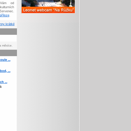
Vám od
kulturních
červenec.
říloze
.
ny krátké
a měsíce.
ule ...
od, ...
h ...
á