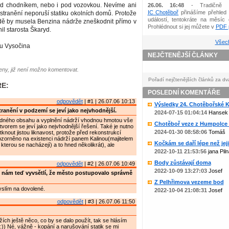
 pod chodníkem, nebo i pod vozovkou. Nevíme ani
26.06. 16:48
- Tradičně 
IC Chotěboř
přinášíme přehled 
 odstranění neporuší statiku okolních domů. Protože
událostí, tentokráte na měsíc 
dě by musela Benzina nádrže zneškodnit přímo v
Prohlédnout si jej můžete v
PDF p
il starosta Škaryd.
Všech
ku Vysočina
NEJČTENĚJŠÍ ČLÁNKY
ny, již není možno komentovat.
Pořadí nejčtenějších článků za dv
E:
POSLEDNÍ KOMENTÁŘE
odpovědět
| #1 | 26.07.06 10:13
Výsledky 24. Chotěbořské Ko
ranění v podzemí se jeví jako nejvhodnější.
2024-07-15 01:04:14
Hansek
dného obsahu a vyplnění nádrží vhodnou hmotou vše
Chotěboř veze z Humpolce b
orem se jeví jako nejvhodnější řešení. Také je nutno
2024-01-30 08:58:06
Tomáš
knout jistou liknavost, protože před rekonstrukcí
zorněno na existenci nádrží panem Kalinou(majitelem
Kočkám se daří lépe než jejic
kterou se nacházejí) a to hned několikrát), ale
2022-10-11 21:53:56
jana Piln
Body zůstávají doma
odpovědět
| #2 | 26.07.06 10:49
2022-10-09 13:27:03
Josef
 nám teď vyvsětlí, že město postupovalo správně
Z Pelhřimova vezeme bod
yslím na dovolené.
2022-10-04 21:08:31
Josef
odpovědět
| #3 | 26.07.06 11:50
žích ještě něco, co by se dalo použít, tak se hlásím
) Né, vážně - kopání a narušování statik se mi