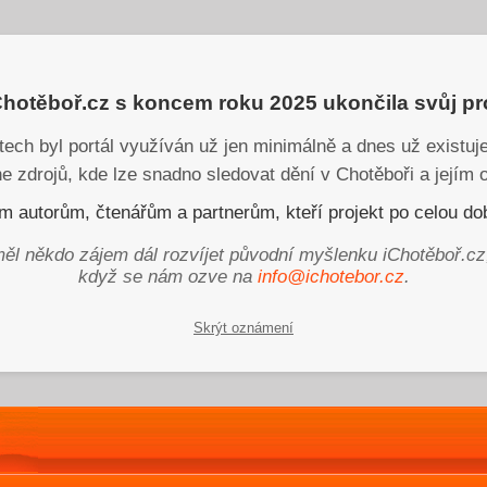
iChotěboř.cz s koncem roku 2025 ukončila svůj p
tech byl portál využíván už jen minimálně a dnes už existu
ne zdrojů, kde lze snadno sledovat dění v Chotěboři a jejím o
 autorům, čtenářům a partnerům, kteří projekt po celou dob
ěl někdo zájem dál rozvíjet původní myšlenku iChotěboř.cz
když se nám ozve na
info@ichotebor.cz
.
Skrýt oznámení