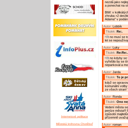
nezdá jako nejlep
a ponechat na st
BtW: v kolikátý
zhruba >2 desítk
Adama" v podání 
Autor:
Lobbík
Titulek:
Re:.
no musí se to
let se nepoužíva
Autor:
Luky
Titulek:
Re:Re:.
no kdyby se t
vyřešilo by se tí
neparkoval a moh
Autor:
Jarda
Titulek:
To je p
když se opravova
komunální volby 
ze všech stran! 
Autor:
Ronda
Titulek:
Ono nej
Vedení města se u
peníze města!!! Ř
způsobí majitelů
Internetové aplikace
přízemně uvažuj
Městská knihovna Chotěboř
Autor:
roman