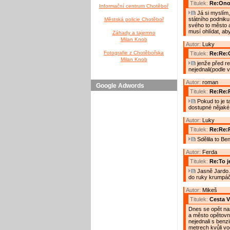
Titulek:
Re:Ono 
Informační centrum Chotěboř
Já si myslím,
státního podniku
Městská policie Chotěboř
svého to město a
musí ohlídat, ab
Záhady a tajemno
Milan Knob
Autor:
Luky
Fotografie z Chotěbořska
Titulek:
Re:Re:O
Milan Knob
jenže před re
nejednali(podle 
Autor:
roman
Google Adwords
Titulek:
Re:Re:R
Pokud to je t
dostupné nějaké
Autor:
Luky
Titulek:
Re:Re:R
Sdělila to Be
Autor:
Ferda
Titulek:
Re:To j
Jasně Jardo. 
do ruky krumpáč,
Autor:
Mikeš
Titulek:
Cesta V
Dnes se opět naš
a město opětovný
nejednali s benz
metrech kvůli v