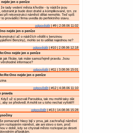
nejde jen o peníze
 že tady vedení města křivdíte - ty nádrže jsou
, odstranit je bude dost drahé a komplikované, tzn. ze
si při rekonstrukci náměstí dělat nemohlo. Teď spíš
y to prováděcí firma uvedla do perfektního stavu.
odpovědět
| #9 | 2.08.06 11:02
no nejde jen o peníze
konstrukcí ač o nádržích věděli s benzinou
vyjádření Benziny), mohlo se to udělat najednou ne?
odpovědět
| #10 | 2.08.06 12:18
e:Ono nejde jen o peníze
ak jak říkáte, tak máte samozřejmě pravdu. Jsou
 věrohodné informace?
odpovědět
| #11 | 3.08.06 15:01
e:Re:Ono nejde jen o peníze
nzina
odpovědět
| #12 | 4.08.06 11:10
e pravda
Když už si pozvali Paroubka, tak mu mohli taky dát
 aby se předvedl. A mohli se u toho nechat vyfotit!!!
odpovědět
| #13 | 14.08.06 15:28
ysočiny
e pomazané hlavy bijí v prsa, jak zachraňují náměstí
m rozlopáním náměstí, ale ani slovo o tom, proč
inou v době, kdy se chystali město rozkopat po deseti
odovodním přípojkám.