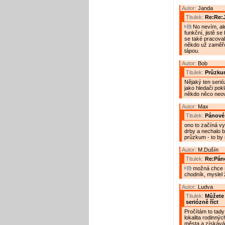
Autor:
Janda
Titulek:
Re:Re:
No nevím, ale
funkční, jistě s
se také pracoval
někdo už zaměřov
tápou.
Autor:
Bob
Titulek:
Průzku
Nějaký ten serió
jako hledači pok
někdo něco neově
Autor:
Max
Titulek:
Pánové
ono to začíná vy
drby a nechalo b
průzkum - to by m
Autor:
M.Dušín
Titulek:
Re:Pán
možná chce s
chodník, myslel 
Autor:
Ludva
Titulek:
Můžete 
seriózně říct
Pročítám to tady
lokalita rodinn
města a získávám