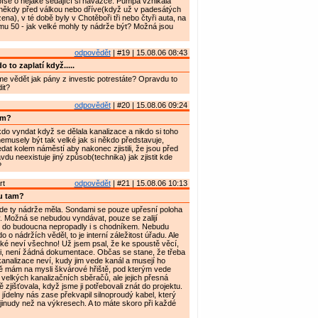
íše o nějaké sedající si navážce. Pumpa vznikala
ěkdy před válkou nebo dříve(když už v padesátých
ena), v té době byly v Chotěboři tři nebo čtyři auta, na
u 50 - jak velké mohly ty nádrže být? Možná jsou
odpovědět
| #19 | 15.08.06 08:43
 to zaplatí když.....
 vědět jak pány z investic potrestáte? Opravdu to
it?
odpovědět
| #20 | 15.08.06 09:24
am?
o vyndat když se dělala kanalizace a nikdo si toho
emusely být tak velké jak si někdo představuje,
at kolem náměstí aby nakonec zjistili, že jsou před
du neexistuje jiný způsob(technika) jak zjistit kde
?
rt
odpovědět
| #21 | 15.08.06 10:13
u tam?
de ty nádrže měla. Sondami se pouze upřesní poloha
tav. Možná se nebudou vyndávat, pouze se zalijí
 do budoucna nepropadly i s chodníkem. Nebudu
 o nádržích věděl, to je interní záležitost úřadu. Ale
také neví všechno! Už jsem psal, že ke spoustě věcí,
mi, není žádná dokumentace. Občas se stane, že třeba
analizace neví, kudy jim vede kanál a musejí ho
ně mám na mysli škvárové hřiště, pod kterým vede
velkých kanalizačních sběračů, ale jejich přesná
 zjišťovala, když jsme ji potřebovali znát do projektu.
 jídelny nás zase překvapil silnoproudý kabel, který
 jinudy než na výkresech. A to máte skoro při každé