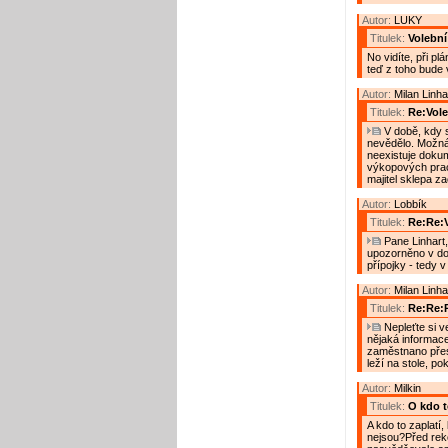
Autor:
LUKY
Titulek:
Volebn
No vidíte, při p
teď z toho bude 
Autor:
Milan Linha
Titulek:
Re:Vol
V době, kdy s
nevědělo. Možná, 
neexistuje doku
výkopových prac
majitel sklepa za
Autor:
Lobbík
Titulek:
Re:Re:
Pane Linhart,
upozorněno v dob
přípojky - tedy v
Autor:
Milan Linha
Titulek:
Re:Re:
Nepleťte si v
nějaká informac
zaměstnano přes
leží na stole, p
Autor:
Milkin
Titulek:
O kdo to
A kdo to zaplatí
nejsou?Před reko