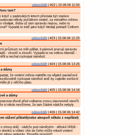
odpovědět
| #22 | 15.08.06 11:50
Jsou tam?
 když v padesátých letech přestala být stanice
e budovala někdy počátkem století, za minulého režimu
o všelijak, třeba už tam opravdu nejsou, nebo to
al? Vypadá to totiž jako když hledají poklad! Celkem
odpovědět
| #23 | 15.08.06 12:25
m
zní průzkum se měl udělat, ti pánové pracují opravdu
ladů - zkouší a zkouší. Vypadá to na velkou blamáž -
řil a nechal rozkopat náměstí.
odpovědět
| #24 | 15.08.06 13:26
 a dámy
padat, že vedení města naletělo na nějaké pavlačové
ezdůvodně rozkopat náměstí aniž by zajistilo seriózní
ělo jít z něčího platu
odpovědět
| #25 | 15.08.06 14:18
ové a dámy
tarosta těsně před volbama znovu slavnostně otevřít
že si nikdo nevšímne, že tam žádné nádrže nebyly
odpovědět
| #26 | 15.08.06 14:42
mi vážení přátelé(nebo alespoň někdo z nepřátel)
 o shora dolů - nádrže pod náměstím - dětské hřiště -
ých domků a vůbec vše do čeho může mluvit vedení
 silnou nejistotu. Poraďte prosím!!!