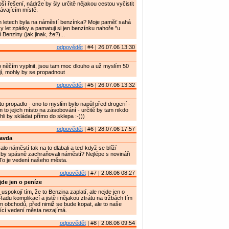
ší řešení, nádrže by šly určitě nějakou cestou vyčistit
ávajícím místě.
ch letech byla na náměstí benzínka? Moje paměť sahá
y let zpátky a pamatuji si jen benzínku nahoře "u
Benziny (jak jinak, že?)...
odpovědět
| #4 | 26.07.06 13:30
 něčím vyplnit, jsou tam moc dlouho a už myslím 50
jí, mohly by se propadnout
odpovědět
| #5 | 26.07.06 13:32
o propadlo - ono to myslím bylo napůl před drogerií -
m to jejich místo na zásobování - určitě by tam nikdo
li by skládat přímo do sklepa :-)))
odpovědět
| #6 | 28.07.06 17:57
ravda
lo náměstí tak na to dlabali a teď když se blíží
by spásně zachraňovali náměstí? Nejlépe s novináři
To je vedení našeho města.
odpovědět
| #7 | 2.08.06 08:27
de jen o peníze
spokojí tím, že to Benzina zaplatí, ale nejde jen o
adu komplikací a jistě i nějakou ztrátu na tržbách tím
m obchodů, před nimiž se bude kopat, ale to naše
ící vedení města nezajímá.
odpovědět
| #8 | 2.08.06 09:54