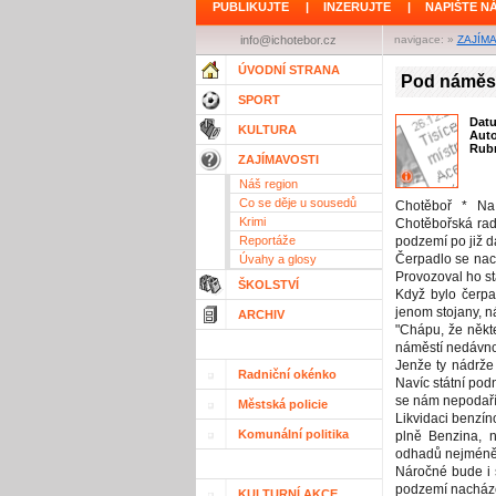
PUBLIKUJTE
|
INZERUJTE
|
NAPIŠTE N
info@ichotebor.cz
navigace: »
ZAJÍM
ÚVODNÍ STRANA
Pod náměst
SPORT
Dat
KULTURA
Aut
Rubr
ZAJÍMAVOSTI
Náš region
Co se děje u sousedů
Chotěboř * Na
Krimi
Chotěbořská radn
Reportáže
podzemí po již d
Čerpadlo se nac
Úvahy a glosy
Provozoval ho st
ŠKOLSTVÍ
Když bylo čerpa
jenom stojany, n
ARCHIV
"Chápu, že někt
náměstí nedávno
Jenže ty nádrže
Radniční okénko
Navíc státní podn
se nám nepodaří 
Městská policie
Likvidaci benzín
Komunální politika
plně Benzina, n
odhadů nejméně 
Náročné bude i 
podzemí nacházej
KULTURNÍ AKCE