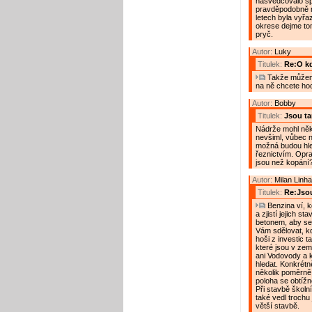
nasvědčovalo sp
pravděpodobně n
letech byla vyřaz
okrese dejme tom
pryč.
Autor:
Luky
Titulek:
Re:O kdo
Takže můžeme
na ně chcete hod
Autor:
Bobby
Titulek:
Jsou t
Nádrže mohl někd
nevšiml, vůbec n
možná budou hled
řeznictvím. Oprav
jsou než kopání
Autor:
Milan Linha
Titulek:
Re:Jso
Benzina ví, k
a zjistí jejich s
betonem, aby se
Vám sdělovat, kdo
hoši z investic 
které jsou v ze
ani Vodovody a k
hledat. Konkrét
několik poměrně 
poloha se obtížně
Při stavbě školní
také vedl trochu
větší stavbě.