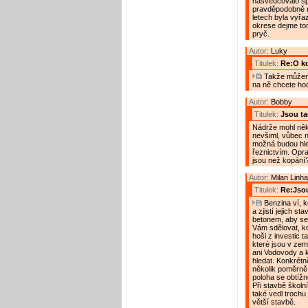
nasvědčovalo sp
pravděpodobně n
letech byla vyřaz
okrese dejme tom
pryč.
Autor:
Luky
Titulek:
Re:O kdo
Takže můžeme
na ně chcete hod
Autor:
Bobby
Titulek:
Jsou t
Nádrže mohl někd
nevšiml, vůbec n
možná budou hled
řeznictvím. Oprav
jsou než kopání
Autor:
Milan Linha
Titulek:
Re:Jso
Benzina ví, k
a zjistí jejich s
betonem, aby se
Vám sdělovat, kdo
hoši z investic 
které jsou v ze
ani Vodovody a k
hledat. Konkrét
několik poměrně 
poloha se obtížně
Při stavbě školní
také vedl trochu
větší stavbě.