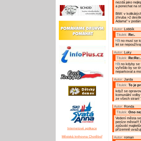
nezdá jako nejlep
a ponechat na st
BtW: v kolikátý
zhruba >2 desítk
Adama" v podání 
Autor:
Lobbík
Titulek:
Re:.
no musí se to
let se nepoužíva
Autor:
Luky
Titulek:
Re:Re:.
no kdyby se t
vyřešilo by se tí
neparkoval a moh
Autor:
Jarda
Titulek:
To je p
když se opravova
komunální volby 
ze všech stran! 
Autor:
Ronda
Titulek:
Ono nej
Vedení města se u
peníze města!!! Ř
způsobí majitelů
Internetové aplikace
přízemně uvažuj
Městská knihovna Chotěboř
Autor:
roman