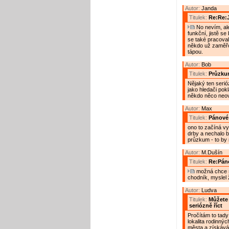
Autor:
Janda
Titulek:
Re:Re:
No nevím, ale
funkční, jistě s
se také pracoval
někdo už zaměřov
tápou.
Autor:
Bob
Titulek:
Průzku
Nějaký ten serió
jako hledači pok
někdo něco neově
Autor:
Max
Titulek:
Pánové
ono to začíná vy
drby a nechalo b
průzkum - to by m
Autor:
M.Dušín
Titulek:
Re:Pán
možná chce s
chodník, myslel 
Autor:
Ludva
Titulek:
Můžete 
seriózně říct
Pročítám to tady
lokalita rodinn
města a získávám