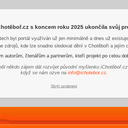
iChotěboř.cz s koncem roku 2025 ukončila svůj p
tech byl portál využíván už jen minimálně a dnes už existu
ne zdrojů, kde lze snadno sledovat dění v Chotěboři a jejím o
 autorům, čtenářům a partnerům, kteří projekt po celou dob
ěl někdo zájem dál rozvíjet původní myšlenku iChotěboř.cz
když se nám ozve na
info@ichotebor.cz
.
Skrýt oznámení