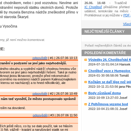
 pod chodníkem, nebo i pod vozovkou. Nevíme ani
26.06. 16:48
- Tradičně 
IC Chotěboř
přinášíme přehled 
 odstranění neporuší statiku okolních domů. Protože
událostí, tentokráte na měsíc 
dě by musela Benzina nádrže zneškodnit přímo v
Prohlédnout si jej můžete v
PDF p
il starosta Škaryd.
Všech
ku Vysočina
NEJČTENĚJŠÍ ČLÁNKY
ny, již není možno komentovat.
Pořadí nejčtenějších článků za dv
E:
POSLEDNÍ KOMENTÁŘE
odpovědět
| #1 | 26.07.06 10:13
Výsledky 24. Chotěbořské Ko
ranění v podzemí se jeví jako nejvhodnější.
2024-07-15 01:04:14
Hansek
dného obsahu a vyplnění nádrží vhodnou hmotou vše
Chotěboř veze z Humpolce b
orem se jeví jako nejvhodnější řešení. Také je nutno
2024-01-30 08:58:06
Tomáš
knout jistou liknavost, protože před rekonstrukcí
zorněno na existenci nádrží panem Kalinou(majitelem
Kočkám se daří lépe než jejic
kterou se nacházejí) a to hned několikrát), ale
2022-10-11 21:53:56
jana Piln
Body zůstávají doma
odpovědět
| #2 | 26.07.06 10:49
2022-10-09 13:27:03
Josef
 nám teď vyvsětlí, že město postupovalo správně
Z Pelhřimova vezeme bod
yslím na dovolené.
2022-10-04 21:08:31
Josef
odpovědět
| #3 | 26.07.06 11:50
žích ještě něco, co by se dalo použít, tak se hlásím
) Né, vážně - kopání a narušování statik se mi