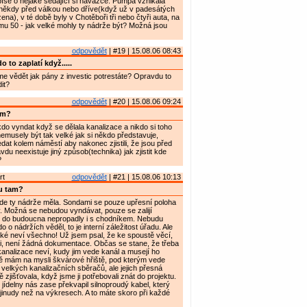
íše o nějaké sedající si navážce. Pumpa vznikala
ěkdy před válkou nebo dříve(když už v padesátých
ena), v té době byly v Chotěboři tři nebo čtyři auta, na
u 50 - jak velké mohly ty nádrže být? Možná jsou
odpovědět
| #19 | 15.08.06 08:43
 to zaplatí když.....
 vědět jak pány z investic potrestáte? Opravdu to
it?
odpovědět
| #20 | 15.08.06 09:24
am?
o vyndat když se dělala kanalizace a nikdo si toho
emusely být tak velké jak si někdo představuje,
at kolem náměstí aby nakonec zjistili, že jsou před
du neexistuje jiný způsob(technika) jak zjistit kde
?
rt
odpovědět
| #21 | 15.08.06 10:13
u tam?
de ty nádrže měla. Sondami se pouze upřesní poloha
tav. Možná se nebudou vyndávat, pouze se zalijí
 do budoucna nepropadly i s chodníkem. Nebudu
 o nádržích věděl, to je interní záležitost úřadu. Ale
také neví všechno! Už jsem psal, že ke spoustě věcí,
mi, není žádná dokumentace. Občas se stane, že třeba
analizace neví, kudy jim vede kanál a musejí ho
ně mám na mysli škvárové hřiště, pod kterým vede
velkých kanalizačních sběračů, ale jejich přesná
 zjišťovala, když jsme ji potřebovali znát do projektu.
 jídelny nás zase překvapil silnoproudý kabel, který
 jinudy než na výkresech. A to máte skoro při každé