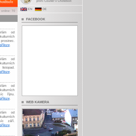
první Courier v Chotěboři
hotěboře
EN
DE
 online: 70
FACEBOOK
Vám od
kulturních
prosinec.
říloze
.
Vám od
kulturních
listopad.
říloze
.
Vám od
kulturních
íc říjnu.
říloze
.
WEB KAMERA
Vám od
kulturních
síc září.
říloze
.