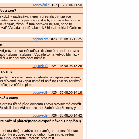
odpovědět
| #22 | 15.08.06 11:50
Jsou tam?
 když v padesátých letech přestala být stanice
e budovala někdy počátkem století, za minulého režimu
o všelijak, třeba už tam opravdu nejsou, nebo to
al? Vypadá to totiž jako když hledají poklad! Celkem
odpovědět
| #23 | 15.08.06 12:25
m
zní průzkum se měl udělat, ti pánové pracují opravdu
ladů - zkouší a zkouší. Vypadá to na velkou blamáž -
řil a nechal rozkopat náměstí.
odpovědět
| #24 | 15.08.06 13:26
 a dámy
padat, že vedení města naletělo na nějaké pavlačové
ezdůvodně rozkopat náměstí aniž by zajistilo seriózní
ělo jít z něčího platu
odpovědět
| #25 | 15.08.06 14:18
ové a dámy
tarosta těsně před volbama znovu slavnostně otevřít
že si nikdo nevšímne, že tam žádné nádrže nebyly
odpovědět
| #26 | 15.08.06 14:42
mi vážení přátelé(nebo alespoň někdo z nepřátel)
 o shora dolů - nádrže pod náměstím - dětské hřiště -
ých domků a vůbec vše do čeho může mluvit vedení
 silnou nejistotu. Poraďte prosím!!!