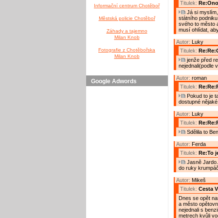
Titulek:
Re:Ono 
Informační centrum Chotěboř
Já si myslím,
státního podniku
Městská policie Chotěboř
svého to město a
musí ohlídat, ab
Záhady a tajemno
Milan Knob
Autor:
Luky
Fotografie z Chotěbořska
Titulek:
Re:Re:O
Milan Knob
jenže před re
nejednali(podle 
Autor:
roman
Google Adwords
Titulek:
Re:Re:R
Pokud to je t
dostupné nějaké
Autor:
Luky
Titulek:
Re:Re:R
Sdělila to Be
Autor:
Ferda
Titulek:
Re:To j
Jasně Jardo. 
do ruky krumpáč,
Autor:
Mikeš
Titulek:
Cesta V
Dnes se opět naš
a město opětovný
nejednali s benz
metrech kvůli v