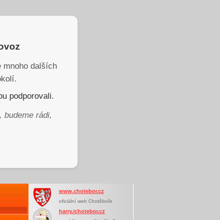
rovoz
je mnoho dalších
kolí.
u podporovali.
, budeme rádi,
www.chotebor.cz
oficiální web Chotěboře
harry.ichotebor.cz