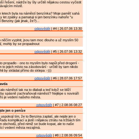
ší řešení, nádrže by šly určitě nějakou cestou vyčistit
ávajícím místě.
ch letech byla na náměstí benzínka? Moje paměť sahá
y let zpátky a pamatuji si jen benzínku nahoře "u
Benziny (jak jinak, že?)...
odpovědět
| #4 | 26.07.06 13:30
 něčím vyplnit, jsou tam moc dlouho a už myslím 50
jí, mohly by se propadnout
odpovědět
| #5 | 26.07.06 13:32
o propadlo - ono to myslím bylo napůl před drogerií -
m to jejich místo na zásobování - určitě by tam nikdo
li by skládat přímo do sklepa :-)))
odpovědět
| #6 | 28.07.06 17:57
ravda
lo náměstí tak na to dlabali a teď když se blíží
by spásně zachraňovali náměstí? Nejlépe s novináři
To je vedení našeho města.
odpovědět
| #7 | 2.08.06 08:27
de jen o peníze
spokojí tím, že to Benzina zaplatí, ale nejde jen o
adu komplikací a jistě i nějakou ztrátu na tržbách tím
m obchodů, před nimiž se bude kopat, ale to naše
ící vedení města nezajímá.
odpovědět
| #8 | 2.08.06 09:54