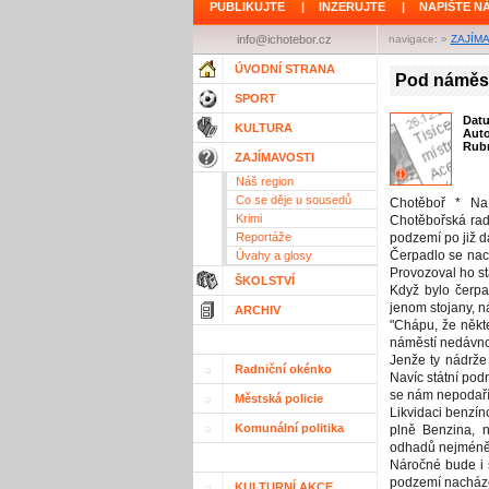
PUBLIKUJTE
|
INZERUJTE
|
NAPIŠTE N
info@ichotebor.cz
navigace: »
ZAJÍM
ÚVODNÍ STRANA
Pod náměst
SPORT
Dat
KULTURA
Aut
Rubr
ZAJÍMAVOSTI
Náš region
Co se děje u sousedů
Chotěboř * Na
Krimi
Chotěbořská radn
Reportáže
podzemí po již d
Čerpadlo se nac
Úvahy a glosy
Provozoval ho st
ŠKOLSTVÍ
Když bylo čerpa
jenom stojany, n
ARCHIV
"Chápu, že někt
náměstí nedávno
Jenže ty nádrže
Radniční okénko
Navíc státní podn
se nám nepodaří 
Městská policie
Likvidaci benzín
Komunální politika
plně Benzina, n
odhadů nejméně 
Náročné bude i 
podzemí nacházej
KULTURNÍ AKCE