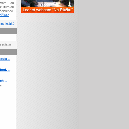
Vám od
kulturních
červenec.
říloze
.
ny krátké
a měsíce.
ule ...
od, ...
h ...
á