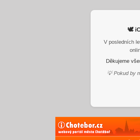
🕊️ 
V posledních le
onli
Děkujeme všem
💡 Pokud by m