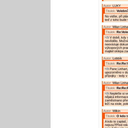
Autor:
LUKY
Titulek:
Volebn
No vidíte, při p
teď z toho bude 
Autor:
Milan Linha
Titulek:
Re:Vol
V době, kdy s
nevědělo. Možná, 
neexistuje doku
výkopových prac
majitel sklepa za
Autor:
Lobbík
Titulek:
Re:Re:
Pane Linhart,
upozorněno v dob
přípojky - tedy v
Autor:
Milan Linha
Titulek:
Re:Re:
Nepleťte si v
nějaká informac
zaměstnano přes
leží na stole, p
Autor:
Milkin
Titulek:
O kdo to
A kdo to zaplatí
nejsou?Před reko