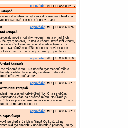
odpovědět
| #14 | 14.08.06 16:17
í kampaň
lánování rekonstrukce bylo zatěžko zvednout telefon a
volební kampaň, jak nás všechny spasili.
rt
odpovědět
| #15 | 14.08.06 18:59
ební kampaň
e dělaly nové chodníky, vedení města o nádržích
že byste se divili, ke kolika věcem, které leží v zemi,
mentace. Často se něco nečekaného objeví až při
ech. Na nádrže se přišlo náhodou, když si jeden
čal stěžovat, že mu do něj prosakují ropné látky.
odpovědět
| #16 | 15.08.06 08:08
Volební kampaň
 teď vědomě lžete!!! Na nádrže bylo vedení města
ě kdy žádalo občany, aby si udělali vodovodní
 době přípravy celé akce!!!
rt
odpovědět
| #17 | 15.08.06 08:18
Re:Volební kampaň
edení města a jednotlivé úředníky. Ona se občas
e nedostane včas na správné místo! Na úřadě je
 70 lidí a opravdu nemůžeme vědět, co komu z nich
okud se s tím sami nepochlubí.
odpovědět
| #18 | 15.08.06 08:41
 zaplatí když.....
, když se ukáže, že jde o fámu? Co když už tam
nstrukcí byl chodník v daném místě pokleslý - to by