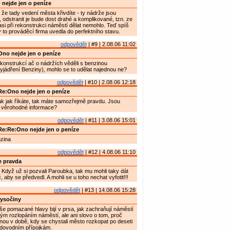
nejde jen o peníze
 že tady vedení města křivdíte - ty nádrže jsou
, odstranit je bude dost drahé a komplikované, tzn. ze
si při rekonstrukci náměstí dělat nemohlo. Teď spíš
y to prováděcí firma uvedla do perfektního stavu.
odpovědět
| #9 | 2.08.06 11:02
no nejde jen o peníze
konstrukcí ač o nádržích věděli s benzinou
vyjádření Benziny), mohlo se to udělat najednou ne?
odpovědět
| #10 | 2.08.06 12:18
e:Ono nejde jen o peníze
ak jak říkáte, tak máte samozřejmě pravdu. Jsou
 věrohodné informace?
odpovědět
| #11 | 3.08.06 15:01
e:Re:Ono nejde jen o peníze
nzina
odpovědět
| #12 | 4.08.06 11:10
e pravda
Když už si pozvali Paroubka, tak mu mohli taky dát
 aby se předvedl. A mohli se u toho nechat vyfotit!!!
odpovědět
| #13 | 14.08.06 15:28
ysočiny
e pomazané hlavy bijí v prsa, jak zachraňují náměstí
m rozlopáním náměstí, ale ani slovo o tom, proč
inou v době, kdy se chystali město rozkopat po deseti
odovodním přípojkám.