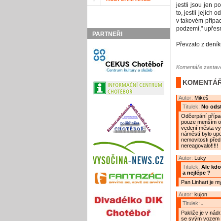
jestli jsou jen
to, jestli jejich
v takovém přípa
podzemí," upřesn
PARTNEŘI
Převzato z dení
Komentáře zastave
KOMENTÁŘ
Autor:
Mikeš
Titulek:
No odst
Odčerpání přípa
pouze menším otv
vedení města vyt
náměstí bylo upo
nemovitosti před 
nereagovalo!!!!!
Autor:
Luky
Titulek:
Ale kdo
a nejlépe ?
Pan Linhart je m
Autor:
kujon
Titulek:
.
Pakliže je v nádr
se svým vozem :)