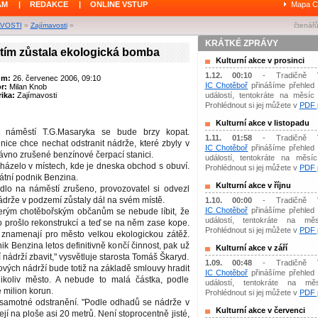
ÁM
|
REDAKCE
|
ONLINE VSTUP
Mapa C
AVOSTI
»
Zajímavosti
»
čtenářů
KRÁTKÉ ZPRÁVY
ím zůstala ekologická bomba
Kulturní akce v prosinci
1.12. 00:10
- Tradičně 
um:
26. červenec 2006, 09:10
IC Chotěboř
přinášíme přehled 
or:
Milan Knob
ika:
Zajímavosti
událostí, tentokráte na měsíc 
Prohlédnout si jej můžete v
PDF p
Kulturní akce v listopadu
 náměstí T.G.Masaryka se bude brzy kopat.
1.11. 01:58
- Tradičně 
ice chce nechat odstranit nádrže, které zbyly v
IC Chotěboř
přinášíme přehled 
ávno zrušené benzínové čerpací stanici.
událostí, tentokráte na měsíc 
házelo v místech, kde je dneska obchod s obuví.
Prohlédnout si jej můžete v
PDF p
átní podnik Benzina.
Kulturní akce v říjnu
dlo na náměstí zrušeno, provozovatel si odvezl
ádrže v podzemí zůstaly dál na svém místě.
1.10. 00:00
- Tradičně 
IC Chotěboř
přinášíme přehled 
erým chotěbořským občanům se nebude líbit, že
událostí, tentokráte na měs
 prošlo rekonstrukcí a teď se na něm zase kope.
Prohlédnout si jej můžete v
PDF p
 znamenají pro město velkou ekologickou zátěž.
ik Benzina letos definitivně končí činnost, pak už
Kulturní akce v září
nádrží zbavit," vysvětluje starosta Tomáš Škaryd.
1.09. 00:48
- Tradičně 
ových nádrží bude totiž na základě smlouvy hradit
IC Chotěboř
přinášíme přehled 
ikoliv město. A nebude to malá částka, podle
událostí, tentokráte na mě
milion korun.
Prohlédnout si jej můžete v
PDF p
samotné odstranění. "Podle odhadů se nádrže v
Kulturní akce v červenci
í na ploše asi 20 metrů. Není stoprocentně jisté,