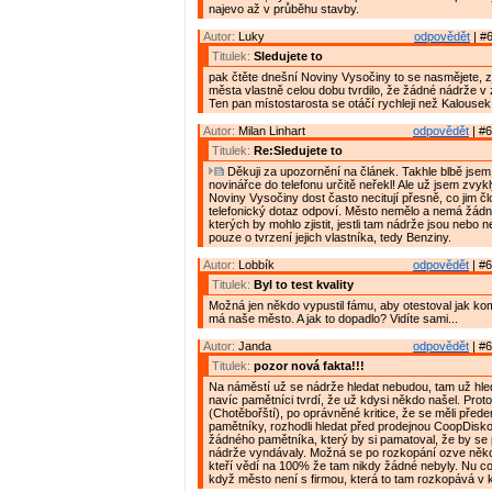
najevo až v průběhu stavby.
Autor:
Luky
odpovědět
| #6
Titulek:
Sledujete to
pak čtěte dnešní Noviny Vysočiny to se nasmějete, zj
města vlastně celou dobu tvrdilo, že žádné nádrže v 
Ten pan místostarosta se otáčí rychleji než Kalousek
Autor:
Milan Linhart
odpovědět
| #6
Titulek:
Re:Sledujete to
Děkuji za upozornění na článek. Takhle blbě jsem
novinářce do telefonu určitě neřekl! Ale už jsem zvyk
Noviny Vysočiny dost často necitují přesně, co jim č
telefonický dotaz odpoví. Město nemělo a nemá žádn
kterých by mohlo zjistit, jestli tam nádrže jsou nebo 
pouze o tvrzení jejich vlastníka, tedy Benziny.
Autor:
Lobbík
odpovědět
| #6
Titulek:
Byl to test kvality
Možná jen někdo vypustil fámu, aby otestoval jak ko
má naše město. A jak to dopadlo? Vidíte sami...
Autor:
Janda
odpovědět
| #6
Titulek:
pozor nová fakta!!!
Na náměstí už se nádrže hledat nebudou, tam už hle
navíc pamětníci tvrdí, že už kdysi někdo našel. Prot
(Chotěbořští), po oprávněné kritice, že se měli přede
pamětníky, rozhodli hledat před prodejnou CoopDisko
žádného pamětníka, který by si pamatoval, že by se
nádrže vyndávaly. Možná se po rozkopání ozve něko
kteří vědí na 100% že tam nikdy žádné nebyly. Nu co
když město není s firmou, která to tam rozkopává v ko