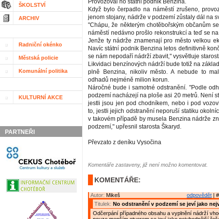
Provozoval ho státní podnik Benzina.
ŠKOLSTVÍ
Když bylo čerpadlo na náměstí zrušeno, provoz
jenom stojany, nádrže v podzemí zůstaly dál na s
ARCHIV
"Chápu, že některým chotěbořským občanům se 
náměstí nedávno prošlo rekonstrukcí a teď se n
Jenže ty nádrže znamenají pro město velkou ek
Radniční okénko
Navíc státní podnik Benzina letos definitivně konč
se nám nepodaří nádrží zbavit," vysvětluje staro
Městská policie
Likvidaci benzínových nádrží bude totiž na zákla
Komunální politika
plně Benzina, nikoliv město. A nebude to mal
odhadů nejméně milion korun.
Náročné bude i samotné odstranění. "Podle od
podzemí nacházejí na ploše asi 20 metrů. Není st
KULTURNÍ AKCE
jestli jsou jen pod chodníkem, nebo i pod vozo
to, jestli jejich odstranění neporuší statiku okol
v takovém případě by musela Benzina nádrže zn
podzemí," upřesnil starosta Škaryd.
PARTNEŘI
Převzato z deníku Vysočina
Komentáře zastaveny, již není možno komentovat.
KOMENTÁŘE:
Autor:
Mikeš
odpovědět
| #
Titulek:
No odstranění v podzemí se jeví jako nej
Odčerpání případného obsahu a vyplnění nádrží vh