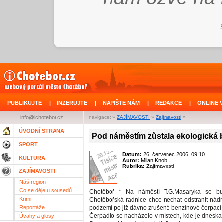
PUBLIKUJTE
|
INZERUJTE
|
NAPIŠTE NÁM
|
REDAKCE
|
ONLINE 
info@ichotebor.cz
navigace: »
ZAJÍMAVOSTI
»
Zajímavosti
»
ÚVODNÍ STRANA
Pod náměstím zůstala ekologická
SPORT
Datum:
26. červenec 2006, 09:10
KULTURA
Autor:
Milan Knob
Rubrika:
Zajímavosti
ZAJÍMAVOSTI
Náš region
Co se děje u sousedů
Chotěboř * Na náměstí T.G.Masaryka se bu
Krimi
Chotěbořská radnice chce nechat odstranit nádrž
Reportáže
podzemí po již dávno zrušené benzínové čerpací s
Čerpadlo se nacházelo v místech, kde je dneska
Úvahy a glosy