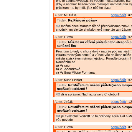
ono to začíná vypadat, že vedení města naletělo na 
drby a nechalo bezdůvodně rozkopat náměstí aniž by z
průzkum - to by mělo jít z něčího platu
Autor:
M.Dušín
odpovědět
| #2
Titulek:
Re:Pánové a dámy
možná chce starosta těsně před volbama znovu s
chodník, myslel že si nikdo nevšímne, že tam žádné
Autor:
Ludva
odpovědět
| #2
Titulek:
Můžete mi vážení přátelé(nebo alespoň n
seriózně říct
Pročítám to tady o shora dolů - nádrže pod náměstím 
lokalita rodinných domků a vůbec vše do čeho může 
města a získávám silnou nejistotu. Poraďte prosím!!!
Nacházím se
a) Ve snu
b) V Kocourkově
c) Ve filmu Miloše Formana
Autor:
Milan Linhart
odpovědět
| #2
Titulek:
Re:Můžete mi vážení přátelé(nebo alesp
nepřátel) seriózně ř
d) je správně. Nacházíte se v Chotěboři!
Autor:
Jirčák
odpovědět
| #2
Titulek:
Re:Můžete mi vážení přátelé(nebo alesp
nepřátel) seriózně ř
jsi evidentně vedle!!! Je to oblíbený seriál Pat a M
vše povede
Autor:
Ludva
odpovědět
| #2