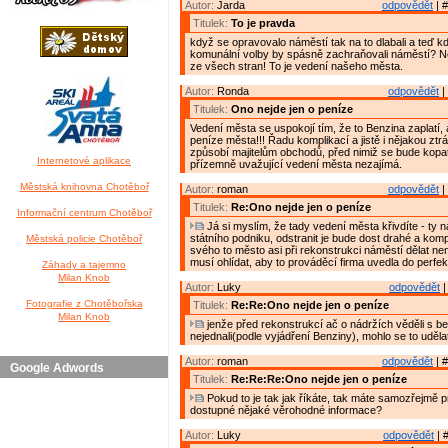
Autor:
Jarda
odpovědět
| #
Titulek:
To je pravda
když se opravovalo náměstí tak na to dlabali a teď kd
komunální volby by spásně zachraňovali náměstí? Ne
ze všech stran! To je vedení našeho města.
Autor:
Ronda
odpovědět
|
Titulek:
Ono nejde jen o peníze
Vedení města se uspokojí tím, že to Benzina zaplatí, 
peníze města!!! Řadu komplikací a jistě i nějakou ztr
způsobí majitelům obchodů, před nimiž se bude kopat
Internetové aplikace
přízemně uvažující vedení města nezajímá.
Městská knihovna Chotěboř
Autor:
roman
odpovědět
|
Titulek:
Re:Ono nejde jen o peníze
Informační centrum Chotěboř
Já si myslím, že tady vedení města křivdíte - ty 
státního podniku, odstranit je bude dost drahé a komp
Městská policie Chotěboř
svého to město asi při rekonstrukci náměstí dělat ne
musí ohlídat, aby to prováděcí firma uvedla do perfek
Záhady a tajemno
Milan Knob
Autor:
Luky
odpovědět
|
Fotografie z Chotěbořska
Titulek:
Re:Re:Ono nejde jen o peníze
Milan Knob
jenže před rekonstrukcí ač o nádržích věděli s b
nejednali(podle vyjádření Benziny), mohlo se to uděl
Autor:
roman
odpovědět
| #
Google Adwords
Titulek:
Re:Re:Re:Ono nejde jen o peníze
Pokud to je tak jak říkáte, tak máte samozřejmě 
dostupné nějaké věrohodné informace?
Autor:
Luky
odpovědět
| 