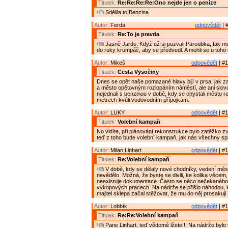
Titulek:
Re:Re:Re:Re:Ono nejde jen o peníze
Sdělila to Benzina
Autor:
Ferda
odpovědět
| 
Titulek:
Re:To je pravda
Jasně Jardo. Když už si pozvali Paroubka, tak mu
do ruky krumpáč, aby se předvedl. A mohli se u toho n
Autor:
Mikeš
odpovědět
| #1
Titulek:
Cesta Vysočiny
Dnes se opět naše pomazané hlavy bijí v prsa, jak z
a město opětovným rozlopáním náměstí, ale ani slov
nejednali s benzinou v době, kdy se chystali město r
metrech kvůli vodovodním přípojkám.
Autor:
LUKY
odpovědět
| #1
Titulek:
Volební kampaň
No vidíte, při plánování rekonstrukce bylo zatěžko z
teď z toho bude volební kampaň, jak nás všechny spa
Autor:
Milan Linhart
odpovědět
| #1
Titulek:
Re:Volební kampaň
V době, kdy se dělaly nové chodníky, vedení měs
nevědělo. Možná, že byste se divili, ke kolika věcem, 
neexistuje dokumentace. Často se něco nečekaného 
výkopových pracech. Na nádrže se přišlo náhodou, k
majitel sklepa začal stěžovat, že mu do něj prosakují 
Autor:
Lobbík
odpovědět
| #1
Titulek:
Re:Re:Volební kampaň
Pane Linhart, teď vědomě lžete!!! Na nádrže bylo