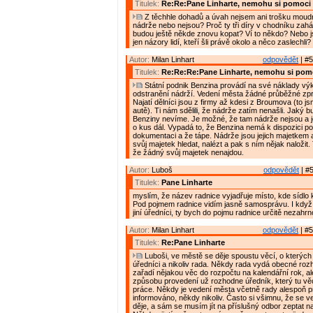
Titulek:
Re:Re:Pane Linharte, nemohu si pomoci
Z těchhle dohadů a úvah nejsem ani trošku moudr
nádrže nebo nejsou? Proč ty tři díry v chodníku zaházeli
budou ještě někde znovu kopat? Ví to někdo? Nebo 
jen názory lidí, kteří šli právě okolo a něco zaslechli?
Autor:
Milan Linhart
odpovědět
| #5
Titulek:
Re:Re:Re:Pane Linharte, nemohu si pom
Státní podnik Benzina provádí na své náklady vý
odstranění nádrží. Vedení města žádné průběžné zp
Najatí dělníci jsou z firmy až kdesi z Broumova (to jsm
autě). Ti nám sdělili, že nádrže zatím nenašli. Jaký b
Benziny nevíme. Je možné, že tam nádrže nejsou a j
o kus dál. Vypadá to, že Benzina nemá k dispozici p
dokumentaci a že tápe. Nádrže jsou jejich majetkem 
svůj majetek hledat, nalézt a pak s ním nějak naložit
že žádný svůj majetek nenajdou.
Autor:
Luboš
odpovědět
| #5
Titulek:
Pane Linharte
myslím, že název radnice vyjadřuje místo, kde sídlo 
Pod pojmem radnice vidím jasně samosprávu. I když 
jiní úředníci, ty bych do pojmu radnice určitě nezahrn
Autor:
Milan Linhart
odpovědět
| #5
Titulek:
Re:Pane Linharte
Luboši, ve městě se děje spoustu věcí, o kterých 
úředníci a nikoliv rada. Někdy rada vydá obecné rozh
zařadí nějakou věc do rozpočtu na kalendářní rok, al
způsobu provedení už rozhodne úředník, který tu vě
práce. Někdy je vedení města včetně rady alespoň 
informováno, někdy nikoliv. Často si všimnu, že se 
děje, a sám se musím jít na příslušný odbor zeptat n