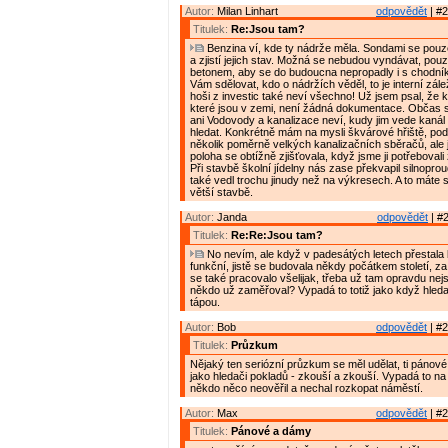
Autor:
Milan Linhart
odpovědět
| #2
Titulek:
Re:Jsou tam?
Benzina ví, kde ty nádrže měla. Sondami se pouz
a zjistí jejich stav. Možná se nebudou vyndávat, pouze
betonem, aby se do budoucna nepropadly i s chodn
Vám sdělovat, kdo o nádržích věděl, to je interní zálež
hoši z investic také neví všechno! Už jsem psal, že 
které jsou v zemi, není žádná dokumentace. Občas s
ani Vodovody a kanalizace neví, kudy jim vede kanál
hledat. Konkrétně mám na mysli škvárové hřiště, po
několik poměrně velkých kanalizačních sběračů, ale 
poloha se obtížně zjišťovala, když jsme ji potřebovali
Při stavbě školní jídelny nás zase překvapil silnoprou
také vedl trochu jinudy než na výkresech. A to máte 
větší stavbě.
Autor:
Janda
odpovědět
| #2
Titulek:
Re:Re:Jsou tam?
No nevím, ale když v padesátých letech přestala 
funkční, jistě se budovala někdy počátkem století, z
se také pracovalo všelijak, třeba už tam opravdu nej
někdo už zaměřoval? Vypadá to totiž jako když hleda
tápou.
Autor:
Bob
odpovědět
| #2
Titulek:
Průzkum
Nějaký ten seriózní průzkum se měl udělat, ti pánové
jako hledači pokladů - zkouší a zkouší. Vypadá to na
někdo něco neověřil a nechal rozkopat náměstí.
Autor:
Max
odpovědět
| #2
Titulek:
Pánové a dámy