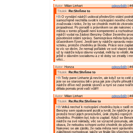
Autor:
Milan Linhart
odpovědět
| #4
Titulek:
Re:Shrňme to
O vyndání nádrží usiloval především státní podn
samozřejmě nechtěla svolit k rozkopání nového chod
zvažovala i riziko, že by se chodník mohl do zkorod
propadnout. Po poradě s právníkem se ale nakonec 
města v tomto případě není kompetentní a rozhodnut
nádrží vydal na žádost Benziny Odbor životního pros
působnosti státní správy. Samospráva města byla 
účastníkem řízení. Jestli tam ty nádrže opravdu nejsou
vzteku, protože chodníku je škoda. Práce sice zaplat
to víc se divím, že nemají pořádek ve své vlastní dok
už ty nádrže kdysi dávno vyndali, měli by to vědět. Al
ještě v dávném socialismu a z té doby se ztratily i m
věci...
Autor:
Honza
odpovědět
| #4
Titulek:
Re:Re:Shrňme to
Tedy pane Linharte já nevím, ale když se to celé p
jste se se starostou bili v prsa jak jste chytře přinutil
nádrže dříve než podnik skončí a nyní se zase tvářít
dělala pomalu proti vaší vůli!!!
Autor:
Milan Linhart
odpovědět
| #4
Titulek:
Re:Re:Re:Shrňme to
Velká nechuť k rozkopání chodníku byla v radě 
Benziny sem opakovaně jezdil a tvrdil, že nádrže je 
protože hrozí jejich prorezivění, únik zbytků ropných
chodníku. Problém byl, kdo to zaplatí. Když se Benzi
nádrže na své náklady, věc se výrazně posunula, ale
obava, že nebudou schopni uvést chodník do původn
Nakonec se ale zjistilo, že rada města není oprávněn
záležitosti rozhodovat, takže ve finále šlo všechno