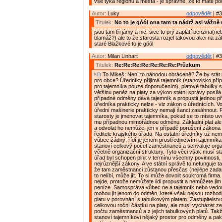
vše týká regionu a města - je správně, že to máte po
Autor:
Luky
odpovědět
| #3
Titulek:
No to je góól ona tam ta nádrž asi vážně 
jsou tam tři jámy a nic, sice to prý zaplatí benzina(n
blamáž?) ale to že starosta rozjel takovou akci na zá
staré Blažkové to je góól
Autor:
Milan Linhart
odpovědět
| #3
Titulek:
Re:Re:Re:Re:Re:Re:Re:Průzkum
To Mikeš: Není to náhodou obráceně? Že by stát 
pro obce? Úředníky přijímá tajemník (stanovisko pří
pro tajemníka pouze doporučením), platové tabulky st
většinu peněz na platy za výkon státní správy posílá 
případné odměny dává tajemník a propustit jednou př
úředníka prakticky nelze - viz zákon o úřednících. V
úřední mašinerie prakticky nemají šanci zasáhnout.
starosty je jmenovat tajemníka, pokud se to místo uvo
mu případnou mimořádnou odměnu. Základní plat ale
a odvolat ho nemůže, jen v případě porušení zákona
ředitele krajského úřadu. Na ostatní úředníky už nemá
vůbec žádný, řídí je jenom prostřednictvím tajemník
stanoví celkový počet zaměstnanců a schvaluje orga
včetně organizační struktury. Tyto věci však musí sta
úřad byl schopen plnit v termínu všechny povinnosti,
nejrůznější zákony. A ve státní správě to nefunguje ta
že tam zaměstnanci zůstanou přesčas (nejlépe zad
to nelíbí, může jít. To si může dovolit soukromá firma
nejde, protože nemůžete lidi propustit a nemůžete ji
peníze. Samospráva vůbec ne a tajemník nebo vedo
mohou jít jenom do odměn, které však nejsou rozhodu
platu v porovnání s tabulkovým platem. Zastupitelstv
celkovou roční částku na platy, ale musí vycházet z
počtu zaměstnanců a z jejich tabulkových platů. Tak
stanoví tajemníkovi nějaký prostor pro odměny a pak