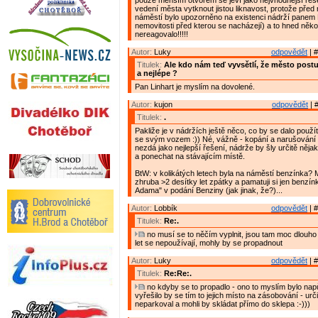
pouze menším otvorem se jeví jako nejvhodnější řeše
vedení města vytknout jistou liknavost, protože před
náměstí bylo upozorněno na existenci nádrží panem 
nemovitosti před kterou se nacházejí) a to hned několi
nereagovalo!!!!!
Autor:
Luky
odpovědět
| #
Titulek:
Ale kdo nám teď vyvsětlí, že město post
a nejlépe ?
Pan Linhart je myslím na dovolené.
Autor:
kujon
odpovědět
| 
Titulek:
.
Pakliže je v nádržích ještě něco, co by se dalo použít
se svým vozem :)) Né, vážně - kopání a narušování s
nezdá jako nejlepší řešení, nádrže by šly určitě nějak
a ponechat na stávajícím místě.
BtW: v kolikátých letech byla na náměstí benzínka?
zhruba >2 desítky let zpátky a pamatuji si jen benzín
Adama" v podání Benziny (jak jinak, že?)...
Autor:
Lobbík
odpovědět
| #
Titulek:
Re:.
no musí se to něčím vyplnit, jsou tam moc dlouho
let se nepoužívají, mohly by se propadnout
Autor:
Luky
odpovědět
| #
Titulek:
Re:Re:.
no kdyby se to propadlo - ono to myslím bylo napůl
vyřešilo by se tím to jejich místo na zásobování - urč
neparkoval a mohli by skládat přímo do sklepa :-)))