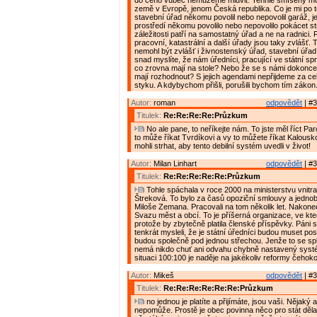
do čeho vůbec nemůžeme mluvit. Tenhle smíšený m
země v Evropě, jenom Česká republika. Co je mi po to
stavební úřad někomu povolil nebo nepovolil garáž, jes
prostředí někomu povolilo nebo nepovolilo pokácet s
záležitosti patří na samostatný úřad a ne na radnici. 
pracovní, katastrální a další úřady jsou taky zvlášť. 
nemohl být zvlášť i živnostenský úřad, stavební úřad
snad myslíte, že nám úředníci, pracující ve státní spr
co zrovna mají na stole? Nebo že se s námi dokonce c
mají rozhodnout? S jejich agendami nepřijdeme za ce
styku. A kdybychom přišli, porušili bychom tím zákon
Autor:
roman
odpovědět
| #3
Titulek:
Re:Re:Re:Re:Průzkum
No ale pane, to neříkejte nám. To jste měl říct Pa
to může říkat Tvrdíkovi a vy to můžete říkat Kalousko
mohli strhat, aby tento debilní systém uvedli v život!
Autor:
Milan Linhart
odpovědět
| #3
Titulek:
Re:Re:Re:Re:Re:Průzkum
Tohle spáchala v roce 2000 na ministerstvu vnitra
Štreková. To bylo za časů opoziční smlouvy a jedno
Miloše Zemana. Pracovali na tom několik let. Nakonec
Svazu měst a obcí. To je příšerná organizace, ve kte
protože by zbytečně platila členské příspěvky. Páni s
tenkrát mysleli, že je státní úředníci budou muset po
budou společně pod jednou střechou. Jenže to se sple
nemá nikdo chuť ani odvahu chybně nastavený systé
situaci 100:100 je naděje na jakékoliv reformy čehoko
Autor:
Mikeš
odpovědět
| #3
Titulek:
Re:Re:Re:Re:Re:Re:Průzkum
no jednou je platíte a přijímáte, jsou vaši. Nějaký
nepomůže. Prostě je obec povinna něco pro stát dělat