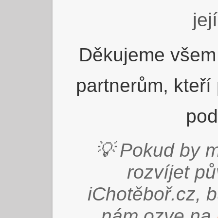
jej
Děkujeme všem 
partnerům, kteří
pod
💡 Pokud by m
rozvíjet p
iChotěboř.cz, 
nám ozve na