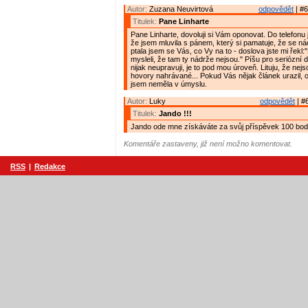
Autor:
Zuzana Neuvirtová
odpovědět
| #6
Titulek:
Pane Linharte
Pane Linharte, dovoluji si Vám oponovat. Do telefonu
že jsem mluvila s pánem, který si pamatuje, že se ná
ptala jsem se Vás, co Vy na to - doslova jste mi řekl:
mysleli, že tam ty nádrže nejsou." Píšu pro seriózní d
nijak neupravuji, je to pod mou úroveň. Lituju, že nejs
hovory nahrávané... Pokud Vás nějak článek urazil, 
jsem neměla v úmyslu.
Autor:
Luky
odpovědět
| #
Titulek:
Jando !!!
Jando ode mne získáváte za svůj příspěvek 100 bodů
Komentáře zastaveny, již není možno komentovat.
RSS
|
Redakce