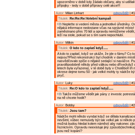
upozorněno v době kdy žádalo občany, aby si udělal
přípojky - tedy v době přípravy celé akce!!!
Autor:
Milan Linhart
odpovědět
| #1
Titulek:
Re:Re:Re:Volební kampaň
Nepleťte si vedení města a jednotlivé úředníky. 
nějaká informace nedostane včas na správné místo! 
zaměstnano přes 70 lidí a opravdu nemůžeme vědět,
leží na stole, pokud se s tím sami nepochlubí.
Autor:
Milkin
odpovědět
| #1
Titulek:
O kdo to zaplatí když.....
A kdo to zaplatí, když se ukáže, že jde o fámu? Co 
nejsou?Před rekonstrukcí byl chodník v daném místě 
nasvědčovalo spíše o nějaké sedající si navážce. P
pravděpodobně někdy před válkou nebo dříve(když 
letech byla vyřazena), v té době byly v Chotěboři tři 
okrese dejme tomu 50 - jak velké mohly ty nádrže b
pryč.
Autor:
Luky
odpovědět
| #1
Titulek:
Re:O kdo to zaplatí když.....
Takže můžeme vědět jak pány z investic potrest
na ně chcete hodit?
Autor:
Bobby
odpovědět
| #2
Titulek:
Jsou tam?
Nádrže mohl někdo vyndat když se dělala kanalizace 
nevšiml, vůbec nemusely být tak velké jak si někdo p
možná budou hledat kolem náměstí aby nakonec zjistil
řeznictvím. Opravdu neexistuje jiný způsob(technika) j
jsou než kopání?