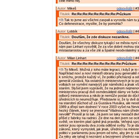
celé mimo něj.
Autor:
Mikeš
odpovědět
| #3
Titulek:
Re:Re:Re:Re:Re:Re:Re:Re:Průzkum
Tak to jsme asi všichni zaspali a vyrostla nám tu j
Co defenestrace, myslíte, že by pomohla?
Autor:
Lobbík
odpovědět
| #4
Titulek:
Doufám, že zde diskuze nezanikne.
Doufám, že všechny diskuze tykající se města nyní 
nám pan Linhart vysvětlil, že za vše dobré mohou st
místastarostou a za vše zlé a špatné neodvolatelný s
Autor:
Milan Linhart
odpovědět
| #4
Titulek:
Re:Re:Re:Re:Re:Re:Re:Re:Re:Průzkum
To Mikeš: Možná z toho máte legraci, i když je to s
Například noví a noví ministři obrany jsou generalitě
k smíchu, protože každý ví, že politici přicházejí a od
generál zůstává. Na ostatních ministerstvech je to p
volbách se vymění nanejvýš pár náměstků a jinak vš
starém. Slyšel jsem vyprávět, že na jednom nejmen
ministerstvu pracují dvě osmdesátileté dámy ve fun
odborů ministerstva a nikdo je nemůže poslat do dů
úřednících to neumožňuje. Představte si, že ty dvě
na starobní důchod už za Gustáva Husáka, ale neodeš
1989 a dřepí tam dodnes! V roce 2003 vyšel na Nevi
hezký článek, který se jmenoval "Vládnou nám úřední
nevolili!" Prostě je to tak. Já jsem se taky nestačil div
přišel z fabriky na radnici. Ze dne na den jsem se ocit
světě, ve kterém platí úplně jiná pravidla. Veřejná s
sektor jsou opravdu dva zcela odlišné světy. To je 
zákonů, který vymysleli, jak jinak, úředníci na minist
politici v parlamentu jsou jenom od toho, aby jim ty z
Za nitky ale tahají ti neznámí a bezejmení úředníci na