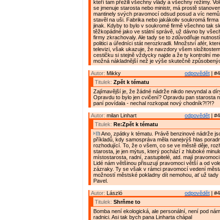
kteří tam přežili všechny vlády a všechny režimy. Vole
se jmenuje starosta nebo ministr, má prostě stanove
mantinely svých pravomocí odsud posud a víc nemůž
stavěl na uši. Fabrika nebo jakákoliv soukromá firma 
jinak. Kdyby to bylo v soukromé firmě všechno tak sl
těžkopádné jako ve státní správě, už dávno by vše
firmy zkrachovaly. Ale tady se to zdůvodňuje nutností
politici a úředníci stát nerozkradli. Množství afér, kte
televizi, však ukazuje, že navzdory všem složitostem
cestičku si stejně vždycky najde a že ty kontrolní m
možná nákladnější než je výše skutečně způsobený
Autor:
Mikky
odpovědět
| #4
Titulek:
Zpět k tématu
Zajímavější je, že žádné nádrže nikdo nevyndal a dír
Opravdu to bylo jen cvičení? Opravdu pan starosta n
paní povídala - nechal rozkopat nový chodník?!?!?
Autor:
milan Linhart
odpovědět
| #4
Titulek:
Re:Zpět k tématu
Ano, zpátky k tématu. Právě benzinové nádrže js
příkladů, kdy samospráva měla nanejvýš hlas poradní,
rozhodující. To, že o všem, co se ve městě děje, ro
starosta, je jen mýtus, který pochází z hluboké minulo
místostarosta, radní, zastupitelé, atd. mají pravomoci
Lidé nám většinou přisuzují pravomoci větší a od vol
zázraky. Ty se však v rámci pravomocí vedení měst
možností městské pokladny dít nemohou, ať už tady 
Pavel.
Autor:
László
odpovědět
| #4
Titulek:
Shrňme to
Bomba není ekologická, ale personální, není pod nám
radnici. Asi tak bych pana Linharta chápal