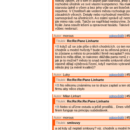
Někdy zjistím, že o tom ví aspoň pan starosta, jindy 
rozhodne úředník ve své vlastní kompetenci. Na malé
starosta úplně o všem a bez jeho vůle se ani lísteče
nepohne. V Chotěboři ale vedení města rozhoduje p
zásadních věcech. Detaily nebo rozhodnutí menšího 
samosprávě na úřednících. A o státní správě už nem
jde mimo nás celá. Takže se například nedozvíme, 
Krále Jana stavět lešení a opravovat fasádu. Takov
vůbec nedorazí.
Autor:
morous
odpovědět
| #5
Titulek:
Re:Re:Pane Linharte
když už se zde píše o těch chodnících. co ten n
chodník u modré hvězdy? bude se ta otřesná práce 
to zůstane a město to prováděcí firmě nezaplatí? míst
která to měla dělat, to nakonec dláždila parta romů z ú
jak je to možné? město to snad nemělo smluvně ošet
vlastně dělají výběrová řízení, když namísto vybrané 
někdo jiný (a méně kvalitní)?
Autor:
Luky
odpovědět
| #5
Titulek:
Re:Re:Re:Pane Linharte
No někomu známému se to draze zaplatí a ten ob
firmu aby něco zbylo
Autor:
Milan Linhart
odpovědět
| #5
Titulek:
Re:Re:Re:Re:Pane Linharte
Nebo si uřízne ostudu a ještě prodělá... Dnes vět
firem funguje na principu subdodávek.
Autor:
morous
odpovědět
| #5
Titulek:
smlouvy
a od kdy už neplatí smlouvy? viz. chodník u modré h