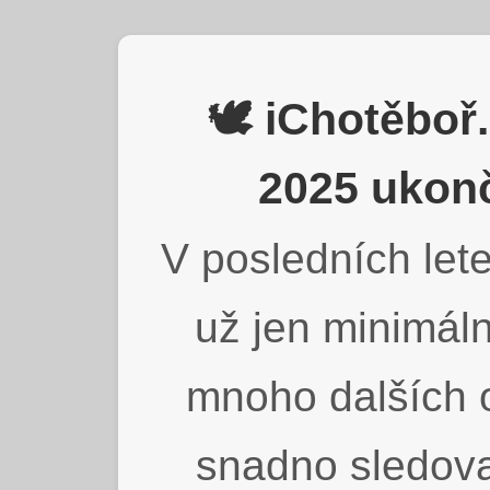
🕊️ iChotěbo
2025 ukonč
V posledních lete
už jen minimáln
mnoho dalších o
snadno sledova