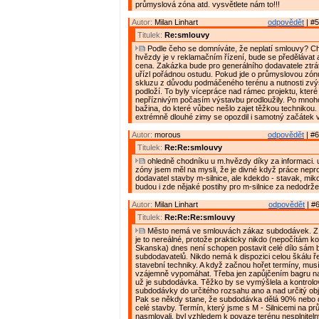
průmyslová zóna atd. vysvětlete nám to!!!
Autor:
Milan Linhart
odpovědět
| #5
Titulek:
Re:smlouvy
Podle čeho se domníváte, že neplatí smlouvy? C
hvězdy je v reklamačním řízení, bude se předělávat
cena. Zakázka bude pro generálního dodavatele ztrát
uřízl pořádnou ostudu. Pokud jde o průmyslovou zón
skluzu z důvodu podmáčeného terénu a nutnosti zvý
podloží. To byly vícepráce nad rámec projektu, které
nepříznivým počasím výstavbu prodloužily. Po mnoho
bažina, do které vůbec nešlo zajet těžkou technikou
extrémně dlouhé zimy se opozdil i samotný začátek 
Autor:
morous
odpovědět
| #6
Titulek:
Re:Re:smlouvy
ohledně chodníku u m.hvězdy díky za informaci.
zóny jsem měl na mysli, že je divné když práce neprov
dodavatel stavby m-silnice, ale kdekdo - stavak, mik
budou i zde nějaké postihy pro m-silnice za nedodrž
Autor:
Milan Linhart
odpovědět
| #6
Titulek:
Re:Re:Re:smlouvy
Město nemá ve smlouvách zákaz subdodávek. Z 
je to nereálné, protože prakticky nikdo (nepočítám k
Skanska) dnes není schopen postavit celé dílo sám 
subdodavatelů. Nikdo nemá k dispozici celou škálu ř
stavební techniky. A když začnou hořet termíny, musí
vzájemně vypomáhat. Třeba jen zapůjčením bagru na 
už je subdodávka. Těžko by se vymýšlela a kontrolo
subdodávky do určitého rozsahu ano a nad určitý ob
Pak se někdy stane, že subdodávka dělá 90% nebo
celé stavby. Termín, který jsme s M - Silnicemi na 
nasmlovali, byl vzhledem k povaze terénu nesplnitelný