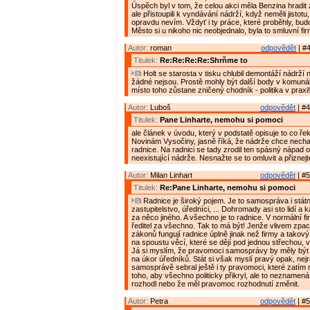
Úspěch byl v tom, že celou akci měla Benzina hradit
ale přistoupili k vyndávání nádrží, když neměli jistotu,
opravdu nevím. Vždyť i ty práce, které proběhly, budo
Město si u nikoho nic neobjednalo, byla to smluvní fi
Autor:
roman
odpovědět
| #4
Titulek:
Re:Re:Re:Re:Shrňme to
Holt se starosta v tisku chlubil demontáží nádrží 
žádné nejsou. Prostě mohly být další body v komuná
místo toho zůstane zničený chodník - politika v praxi!
Autor:
Luboš
odpovědět
| #4
Titulek:
Pane Linharte, nemohu si pomoci
ale článek v úvodu, který v podstatě opisuje to co ře
Novinám Vysočiny, jasně říká, že nádrže chce nechat
radnice. Na radnici se tady zrodil ten spásný nápad o
neexistující nádrže. Nesnažte se to omluvit a přiznej
Autor:
Milan Linhart
odpovědět
| #5
Titulek:
Re:Pane Linharte, nemohu si pomoci
Radnice je široký pojem. Je to samospráva i státn
zastupitelstvo, úředníci, ... Dohromady asi sto lidí a
za něco jiného. A všechno je to radnice. V normální 
ředitel za všechno. Tak to má být! Jenže vlivem zp
zákonů fungují radnice úplně jinak než firmy a takov
na spoustu věcí, které se dějí pod jednou střechou, 
Já si myslím, že pravomoci samosprávy by měly být
na úkor úředníků. Stát si však myslí pravý opak, nejr
samosprávě sebral ještě i ty pravomoci, které zatím 
toho, aby všechno politicky přikryl, ale to neznamená
rozhodl nebo že měl pravomoc rozhodnutí změnit.
Autor:
Petra
odpovědět
| #5