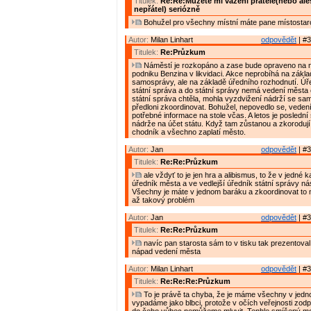
Titulek:
Re:Re:Můžete mi vážení přátelé(nebo al
nepřátel) seriózně
Bohužel pro všechny místní máte pane místostar
Autor:
Milan Linhart
odpovědět
| #3
Titulek:
Re:Průzkum
Náměstí je rozkopáno a zase bude opraveno na n
podniku Benzina v likvidaci. Akce neprobíhá na zákl
samosprávy, ale na základě úředního rozhodnutí. Úře
státní správa a do státní správy nemá vedení města 
státní správa chtěla, mohla vyzdvižení nádrží se s
předloni zkoordinovat. Bohužel, nepovedlo se, vede
potřebné informace na stole včas. A letos je poslední
nádrže na účet státu. Když tam zůstanou a zkoroduj
chodník a všechno zaplatí město.
Autor:
Jan
odpovědět
| #3
Titulek:
Re:Re:Průzkum
ale vždyť to je jen hra a alibismus, to že v jedné k
úředník města a ve vedlejší úředník státní správy n
Všechny je máte v jednom baráku a zkoordinovat to 
až takový problém
Autor:
Jan
odpovědět
| #3
Titulek:
Re:Re:Průzkum
navíc pan starosta sám to v tisku tak prezentoval
nápad vedení města
Autor:
Milan Linhart
odpovědět
| #3
Titulek:
Re:Re:Re:Průzkum
To je právě ta chyba, že je máme všechny v jed
vypadáme jako blbci, protože v očích veřejnosti zodp