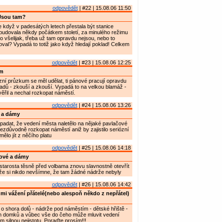
odpovědět
| #22 | 15.08.06 11:50
Jsou tam?
 když v padesátých letech přestala být stanice
e budovala někdy počátkem století, za minulého režimu
o všelijak, třeba už tam opravdu nejsou, nebo to
al? Vypadá to totiž jako když hledají poklad! Celkem
odpovědět
| #23 | 15.08.06 12:25
m
zní průzkum se měl udělat, ti pánové pracují opravdu
ladů - zkouší a zkouší. Vypadá to na velkou blamáž -
řil a nechal rozkopat náměstí.
odpovědět
| #24 | 15.08.06 13:26
 a dámy
padat, že vedení města naletělo na nějaké pavlačové
ezdůvodně rozkopat náměstí aniž by zajistilo seriózní
ělo jít z něčího platu
odpovědět
| #25 | 15.08.06 14:18
ové a dámy
tarosta těsně před volbama znovu slavnostně otevřít
že si nikdo nevšímne, že tam žádné nádrže nebyly
odpovědět
| #26 | 15.08.06 14:42
mi vážení přátelé(nebo alespoň někdo z nepřátel)
 o shora dolů - nádrže pod náměstím - dětské hřiště -
ých domků a vůbec vše do čeho může mluvit vedení
 silnou nejistotu. Poraďte prosím!!!