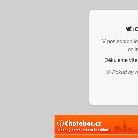
🕊️ 
V posledních le
onli
Děkujeme všem
💡 Pokud by m