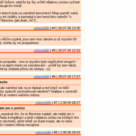
ší řešení, nádrže by šly určitě nějakou cestou vyčistit
ávajícím místě.
ch letech byla na náměstí benzínka? Moje paměť sahá
y let zpátky a pamatuji si jen benzínku nahoře "u
Benziny (jak jinak, že?)...
odpovědět
| #4 | 26.07.06 13:30
 něčím vyplnit, jsou tam moc dlouho a už myslím 50
jí, mohly by se propadnout
odpovědět
| #5 | 26.07.06 13:32
o propadlo - ono to myslím bylo napůl před drogerií -
m to jejich místo na zásobování - určitě by tam nikdo
li by skládat přímo do sklepa :-)))
odpovědět
| #6 | 28.07.06 17:57
ravda
lo náměstí tak na to dlabali a teď když se blíží
by spásně zachraňovali náměstí? Nejlépe s novináři
To je vedení našeho města.
odpovědět
| #7 | 2.08.06 08:27
de jen o peníze
spokojí tím, že to Benzina zaplatí, ale nejde jen o
adu komplikací a jistě i nějakou ztrátu na tržbách tím
m obchodů, před nimiž se bude kopat, ale to naše
ící vedení města nezajímá.
odpovědět
| #8 | 2.08.06 09:54