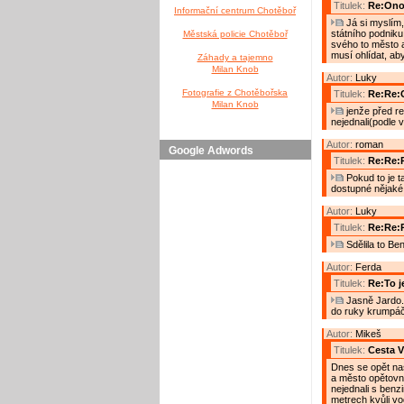
Titulek:
Re:Ono 
Informační centrum Chotěboř
Já si myslím,
státního podniku
Městská policie Chotěboř
svého to město a
musí ohlídat, ab
Záhady a tajemno
Milan Knob
Autor:
Luky
Fotografie z Chotěbořska
Titulek:
Re:Re:O
Milan Knob
jenže před re
nejednali(podle 
Autor:
roman
Google Adwords
Titulek:
Re:Re:R
Pokud to je t
dostupné nějaké
Autor:
Luky
Titulek:
Re:Re:R
Sdělila to Be
Autor:
Ferda
Titulek:
Re:To j
Jasně Jardo. 
do ruky krumpáč,
Autor:
Mikeš
Titulek:
Cesta V
Dnes se opět naš
a město opětovný
nejednali s benz
metrech kvůli v