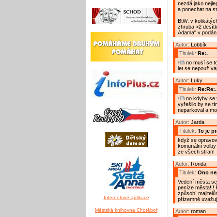
nezdá jako nejlep
a ponechat na st
BtW: v kolikátý
zhruba >2 desítk
Adama" v podání 
Autor:
Lobbík
Titulek:
Re:.
no musí se to
let se nepoužíva
Autor:
Luky
Titulek:
Re:Re:.
no kdyby se t
vyřešilo by se tí
neparkoval a moh
Autor:
Jarda
Titulek:
To je p
když se opravova
komunální volby 
ze všech stran! 
Autor:
Ronda
Titulek:
Ono nej
Vedení města se u
peníze města!!! Ř
způsobí majitelů
Internetové aplikace
přízemně uvažuj
Městská knihovna Chotěboř
Autor:
roman