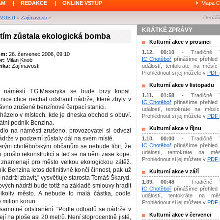
ÁM
|
REDAKCE
|
ONLINE VSTUP
Mapa C
AVOSTI
»
Zajímavosti
»
čtenářů
KRÁTKÉ ZPRÁVY
ím zůstala ekologická bomba
Kulturní akce v prosinci
1.12. 00:10
- Tradičně 
um:
26. červenec 2006, 09:10
IC Chotěboř
přinášíme přehled 
or:
Milan Knob
ika:
Zajímavosti
událostí, tentokráte na měsíc 
Prohlédnout si jej můžete v
PDF p
Kulturní akce v listopadu
 náměstí T.G.Masaryka se bude brzy kopat.
1.11. 01:58
- Tradičně 
ice chce nechat odstranit nádrže, které zbyly v
IC Chotěboř
přinášíme přehled 
ávno zrušené benzínové čerpací stanici.
událostí, tentokráte na měsíc 
házelo v místech, kde je dneska obchod s obuví.
Prohlédnout si jej můžete v
PDF p
átní podnik Benzina.
Kulturní akce v říjnu
dlo na náměstí zrušeno, provozovatel si odvezl
ádrže v podzemí zůstaly dál na svém místě.
1.10. 00:00
- Tradičně 
IC Chotěboř
přinášíme přehled 
erým chotěbořským občanům se nebude líbit, že
událostí, tentokráte na měs
 prošlo rekonstrukcí a teď se na něm zase kope.
Prohlédnout si jej můžete v
PDF p
 znamenají pro město velkou ekologickou zátěž.
ik Benzina letos definitivně končí činnost, pak už
Kulturní akce v září
nádrží zbavit," vysvětluje starosta Tomáš Škaryd.
1.09. 00:48
- Tradičně 
ových nádrží bude totiž na základě smlouvy hradit
IC Chotěboř
přinášíme přehled 
ikoliv město. A nebude to malá částka, podle
událostí, tentokráte na mě
milion korun.
Prohlédnout si jej můžete v
PDF p
samotné odstranění. "Podle odhadů se nádrže v
Kulturní akce v červenci
í na ploše asi 20 metrů. Není stoprocentně jisté,