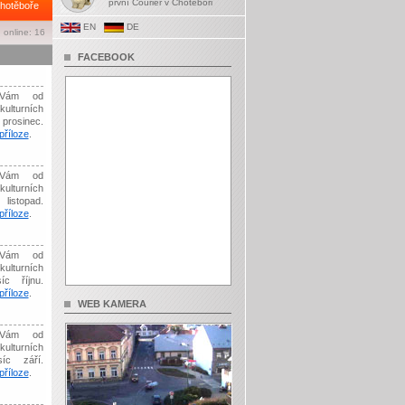
první Courier v Chotěboři
hotěboře
EN
DE
 online: 16
FACEBOOK
Vám od
kulturních
prosinec.
říloze
.
Vám od
kulturních
listopad.
říloze
.
Vám od
kulturních
íc říjnu.
říloze
.
WEB KAMERA
Vám od
kulturních
síc září.
říloze
.