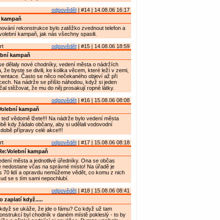
odpovědět
| #14 | 14.08.06 16:17
í kampaň
lánování rekonstrukce bylo zatěžko zvednout telefon a
volební kampaň, jak nás všechny spasili.
rt
odpovědět
| #15 | 14.08.06 18:59
ební kampaň
e dělaly nové chodníky, vedení města o nádržích
že byste se divili, ke kolika věcem, které leží v zemi,
mentace. Často se něco nečekaného objeví až při
ech. Na nádrže se přišlo náhodou, když si jeden
čal stěžovat, že mu do něj prosakují ropné látky.
odpovědět
| #16 | 15.08.06 08:08
Volební kampaň
 teď vědomě lžete!!! Na nádrže bylo vedení města
ě kdy žádalo občany, aby si udělali vodovodní
 době přípravy celé akce!!!
rt
odpovědět
| #17 | 15.08.06 08:18
Re:Volební kampaň
edení města a jednotlivé úředníky. Ona se občas
e nedostane včas na správné místo! Na úřadě je
 70 lidí a opravdu nemůžeme vědět, co komu z nich
okud se s tím sami nepochlubí.
odpovědět
| #18 | 15.08.06 08:41
 zaplatí když.....
, když se ukáže, že jde o fámu? Co když už tam
nstrukcí byl chodník v daném místě pokleslý - to by