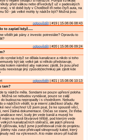
íše o nějaké sedající si navážce. Pumpa vznikala
ěkdy před válkou nebo dříve(když už v padesátých
ena), v té době byly v Chotěboři tři nebo čtyři auta, na
u 50 - jak velké mohly ty nádrže být? Možná jsou
odpovědět
| #19 | 15.08.06 08:43
 to zaplatí když.....
 vědět jak pány z investic potrestáte? Opravdu to
it?
odpovědět
| #20 | 15.08.06 09:24
am?
o vyndat když se dělala kanalizace a nikdo si toho
emusely být tak velké jak si někdo představuje,
at kolem náměstí aby nakonec zjistili, že jsou před
du neexistuje jiný způsob(technika) jak zjistit kde
?
rt
odpovědět
| #21 | 15.08.06 10:13
u tam?
de ty nádrže měla. Sondami se pouze upřesní poloha
tav. Možná se nebudou vyndávat, pouze se zalijí
 do budoucna nepropadly i s chodníkem. Nebudu
 o nádržích věděl, to je interní záležitost úřadu. Ale
také neví všechno! Už jsem psal, že ke spoustě věcí,
mi, není žádná dokumentace. Občas se stane, že třeba
analizace neví, kudy jim vede kanál a musejí ho
ně mám na mysli škvárové hřiště, pod kterým vede
velkých kanalizačních sběračů, ale jejich přesná
 zjišťovala, když jsme ji potřebovali znát do projektu.
 jídelny nás zase překvapil silnoproudý kabel, který
 jinudy než na výkresech. A to máte skoro při každé