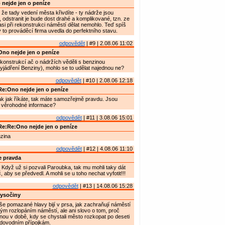
nejde jen o peníze
 že tady vedení města křivdíte - ty nádrže jsou
, odstranit je bude dost drahé a komplikované, tzn. ze
si při rekonstrukci náměstí dělat nemohlo. Teď spíš
y to prováděcí firma uvedla do perfektního stavu.
odpovědět
| #9 | 2.08.06 11:02
no nejde jen o peníze
konstrukcí ač o nádržích věděli s benzinou
vyjádření Benziny), mohlo se to udělat najednou ne?
odpovědět
| #10 | 2.08.06 12:18
e:Ono nejde jen o peníze
ak jak říkáte, tak máte samozřejmě pravdu. Jsou
 věrohodné informace?
odpovědět
| #11 | 3.08.06 15:01
e:Re:Ono nejde jen o peníze
nzina
odpovědět
| #12 | 4.08.06 11:10
e pravda
Když už si pozvali Paroubka, tak mu mohli taky dát
 aby se předvedl. A mohli se u toho nechat vyfotit!!!
odpovědět
| #13 | 14.08.06 15:28
ysočiny
e pomazané hlavy bijí v prsa, jak zachraňují náměstí
m rozlopáním náměstí, ale ani slovo o tom, proč
inou v době, kdy se chystali město rozkopat po deseti
odovodním přípojkám.