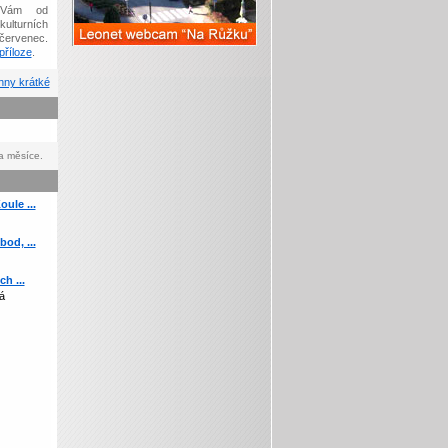
Vám od
kulturních
červenec.
říloze
.
ny krátké
a měsíce.
ule ...
od, ...
h ...
á