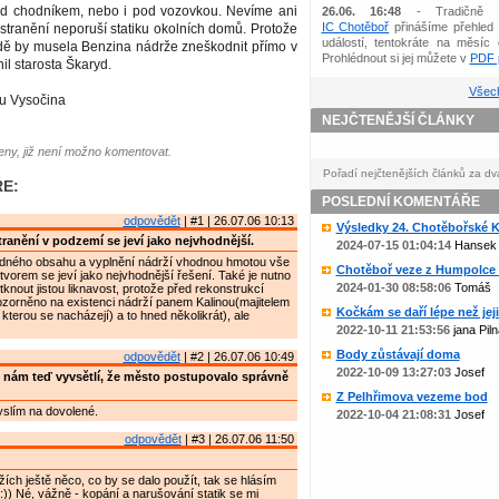
 pod chodníkem, nebo i pod vozovkou. Nevíme ani
26.06. 16:48
- Tradičně 
IC Chotěboř
přinášíme přehled 
 odstranění neporuší statiku okolních domů. Protože
událostí, tentokráte na měsíc 
dě by musela Benzina nádrže zneškodnit přímo v
Prohlédnout si jej můžete v
PDF p
il starosta Škaryd.
Všech
ku Vysočina
NEJČTENĚJŠÍ ČLÁNKY
ny, již není možno komentovat.
Pořadí nejčtenějších článků za dv
E:
POSLEDNÍ KOMENTÁŘE
odpovědět
| #1 | 26.07.06 10:13
Výsledky 24. Chotěbořské Ko
ranění v podzemí se jeví jako nejvhodnější.
2024-07-15 01:04:14
Hansek
dného obsahu a vyplnění nádrží vhodnou hmotou vše
Chotěboř veze z Humpolce b
orem se jeví jako nejvhodnější řešení. Také je nutno
2024-01-30 08:58:06
Tomáš
knout jistou liknavost, protože před rekonstrukcí
zorněno na existenci nádrží panem Kalinou(majitelem
Kočkám se daří lépe než jejic
kterou se nacházejí) a to hned několikrát), ale
2022-10-11 21:53:56
jana Piln
Body zůstávají doma
odpovědět
| #2 | 26.07.06 10:49
2022-10-09 13:27:03
Josef
 nám teď vyvsětlí, že město postupovalo správně
Z Pelhřimova vezeme bod
yslím na dovolené.
2022-10-04 21:08:31
Josef
odpovědět
| #3 | 26.07.06 11:50
žích ještě něco, co by se dalo použít, tak se hlásím
) Né, vážně - kopání a narušování statik se mi