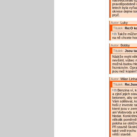
nasvědčovalo sp
pravděpodobně n
letech byla vyřaz
okrese dejme tom
pryč.
Autor:
Luky
Titulek:
Re:O kdo
Takže můžeme
na ně chcete hod
Autor:
Bobby
Titulek:
Jsou t
Nádrže mohl někd
nevšiml, vůbec n
možná budou hled
řeznictvím. Oprav
jsou než kopání
Autor:
Milan Linha
Titulek:
Re:Jso
Benzina ví, k
a zjistí jejich s
betonem, aby se
Vám sdělovat, kdo
hoši z investic 
které jsou v ze
ani Vodovody a k
hledat. Konkrét
několik poměrně 
poloha se obtížně
Při stavbě školní
také vedl trochu
větší stavbě.