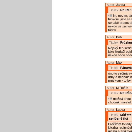
Autor:
Janda
Titulek:
Re:Re:
No nevím, ale
funkční, jistě s
se také pracoval
někdo už zaměřov
tápou.
Autor:
Bob
Titulek:
Průzku
Nějaký ten serió
jako hledači pok
někdo něco neově
Autor:
Max
Titulek:
Pánové
ono to začíná vy
drby a nechalo b
průzkum - to by m
Autor:
M.Dušín
Titulek:
Re:Pán
možná chce s
chodník, myslel 
Autor:
Ludva
Titulek:
Můžete 
seriózně říct
Pročítám to tady
lokalita rodinn
města a získávám