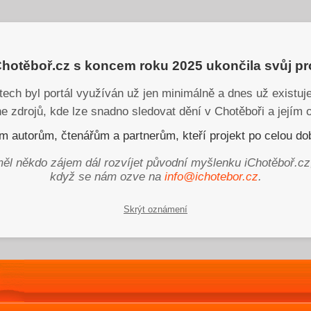
iChotěboř.cz s koncem roku 2025 ukončila svůj p
tech byl portál využíván už jen minimálně a dnes už existu
ne zdrojů, kde lze snadno sledovat dění v Chotěboři a jejím o
 autorům, čtenářům a partnerům, kteří projekt po celou dob
ěl někdo zájem dál rozvíjet původní myšlenku iChotěboř.cz
když se nám ozve na
info@ichotebor.cz
.
Skrýt oznámení