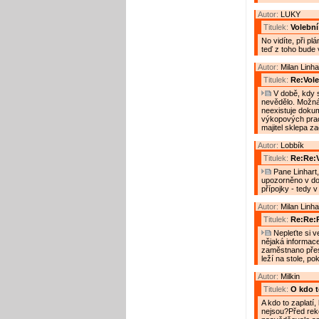
Autor:
LUKY
Titulek:
Volebn
No vidíte, při p
teď z toho bude 
Autor:
Milan Linha
Titulek:
Re:Vol
V době, kdy s
nevědělo. Možná, 
neexistuje doku
výkopových prac
majitel sklepa za
Autor:
Lobbík
Titulek:
Re:Re:
Pane Linhart,
upozorněno v dob
přípojky - tedy v
Autor:
Milan Linha
Titulek:
Re:Re:
Nepleťte si v
nějaká informac
zaměstnano přes
leží na stole, p
Autor:
Milkin
Titulek:
O kdo to
A kdo to zaplatí
nejsou?Před reko