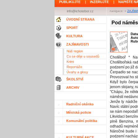
PUBLIKUJTE
|
INZERUJTE
|
NAPIŠTE N
info@ichotebor.cz
navigace: »
ZAJÍM
ÚVODNÍ STRANA
Pod náměst
SPORT
Dat
KULTURA
Aut
Rubr
ZAJÍMAVOSTI
Náš region
Co se děje u sousedů
Chotěboř * Na
Krimi
Chotěbořská radn
Reportáže
podzemí po již d
Čerpadlo se nac
Úvahy a glosy
Provozoval ho st
ŠKOLSTVÍ
Když bylo čerpa
jenom stojany, n
ARCHIV
"Chápu, že někt
náměstí nedávno
Jenže ty nádrže
Radniční okénko
Navíc státní podn
se nám nepodaří 
Městská policie
Likvidaci benzín
Komunální politika
plně Benzina, n
odhadů nejméně 
Náročné bude i 
podzemí nacházej
KULTURNÍ AKCE