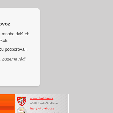
rovoz
je mnoho dalších
kolí.
u podporovali.
, budeme rádi,
www.chotebor.cz
oficiální web Chotěboře
harry.ichotebor.cz