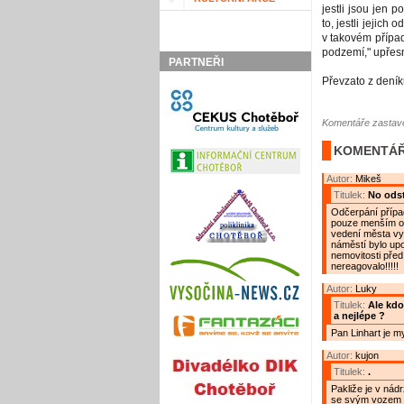
jestli jsou jen
to, jestli jejich
v takovém přípa
podzemí," upřesn
PARTNEŘI
Převzato z dení
Komentáře zastave
KOMENTÁŘ
Autor:
Mikeš
Titulek:
No odst
Odčerpání přípa
pouze menším otv
vedení města vyt
náměstí bylo upo
nemovitosti před 
nereagovalo!!!!!
Autor:
Luky
Titulek:
Ale kdo
a nejlépe ?
Pan Linhart je m
Autor:
kujon
Titulek:
.
Pakliže je v nádr
se svým vozem :)