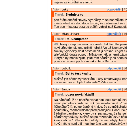
najevo až v průběhu stavby.
Autor:
Luky
odpovědět
| #6
Titulek:
Sledujete to
pak čtěte dnešní Noviny Vysočiny to se nasmějete, zj
města vlastně celou dobu tvrdilo, že žádné nádrže v 
Ten pan místostarosta se otáčí rychleji než Kalousek
Autor:
Milan Linhart
odpovědět
| #6
Titulek:
Re:Sledujete to
Děkuji za upozornění na článek. Takhle blbě jsem
novinářce do telefonu určitě neřekl! Ale už jsem zvyk
Noviny Vysočiny dost často necitují přesně, co jim č
telefonický dotaz odpoví. Město nemělo a nemá žádn
kterých by mohlo zjistit, jestli tam nádrže jsou nebo 
pouze o tvrzení jejich vlastníka, tedy Benziny.
Autor:
Lobbík
odpovědět
| #6
Titulek:
Byl to test kvality
Možná jen někdo vypustil fámu, aby otestoval jak ko
má naše město. A jak to dopadlo? Vidíte sami...
Autor:
Janda
odpovědět
| #6
Titulek:
pozor nová fakta!!!
Na náměstí už se nádrže hledat nebudou, tam už hle
navíc pamětníci tvrdí, že už kdysi někdo našel. Prot
(Chotěbořští), po oprávněné kritice, že se měli přede
pamětníky, rozhodli hledat před prodejnou CoopDisko
žádného pamětníka, který by si pamatoval, že by se
nádrže vyndávaly. Možná se po rozkopání ozve něko
kteří vědí na 100% že tam nikdy žádné nebyly. Nu co
když město není s firmou, která to tam rozkopává v ko