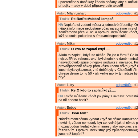
upozorněno v době kdy žádalo občany, aby si udělal
přípojky - tedy v době přípravy celé akce!!!
Autor:
Milan Linhart
odpovědět
| #1
Titulek:
Re:Re:Re:Volební kampaň
Nepleťte si vedení města a jednotlivé úředníky. 
nějaká informace nedostane včas na správné místo! 
zaměstnano přes 70 lidí a opravdu nemůžeme vědět,
leží na stole, pokud se s tím sami nepochlubí.
Autor:
Milkin
odpovědět
| #1
Titulek:
O kdo to zaplatí když.....
A kdo to zaplatí, když se ukáže, že jde o fámu? Co 
nejsou?Před rekonstrukcí byl chodník v daném místě 
nasvědčovalo spíše o nějaké sedající si navážce. P
pravděpodobně někdy před válkou nebo dříve(když 
letech byla vyřazena), v té době byly v Chotěboři tři 
okrese dejme tomu 50 - jak velké mohly ty nádrže b
pryč.
Autor:
Luky
odpovědět
| #1
Titulek:
Re:O kdo to zaplatí když.....
Takže můžeme vědět jak pány z investic potrest
na ně chcete hodit?
Autor:
Bobby
odpovědět
| #2
Titulek:
Jsou tam?
Nádrže mohl někdo vyndat když se dělala kanalizace 
nevšiml, vůbec nemusely být tak velké jak si někdo p
možná budou hledat kolem náměstí aby nakonec zjistil
řeznictvím. Opravdu neexistuje jiný způsob(technika) j
jsou než kopání?