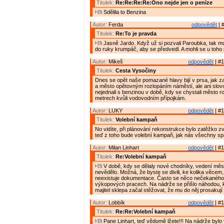
Titulek:
Re:Re:Re:Re:Ono nejde jen o peníze
Sdělila to Benzina
Autor:
Ferda
odpovědět
| 
Titulek:
Re:To je pravda
Jasně Jardo. Když už si pozvali Paroubka, tak mu
do ruky krumpáč, aby se předvedl. A mohli se u toho n
Autor:
Mikeš
odpovědět
| #1
Titulek:
Cesta Vysočiny
Dnes se opět naše pomazané hlavy bijí v prsa, jak z
a město opětovným rozlopáním náměstí, ale ani slov
nejednali s benzinou v době, kdy se chystali město r
metrech kvůli vodovodním přípojkám.
Autor:
LUKY
odpovědět
| #1
Titulek:
Volební kampaň
No vidíte, při plánování rekonstrukce bylo zatěžko z
teď z toho bude volební kampaň, jak nás všechny spa
Autor:
Milan Linhart
odpovědět
| #1
Titulek:
Re:Volební kampaň
V době, kdy se dělaly nové chodníky, vedení měs
nevědělo. Možná, že byste se divili, ke kolika věcem, 
neexistuje dokumentace. Často se něco nečekaného 
výkopových pracech. Na nádrže se přišlo náhodou, k
majitel sklepa začal stěžovat, že mu do něj prosakují 
Autor:
Lobbík
odpovědět
| #1
Titulek:
Re:Re:Volební kampaň
Pane Linhart, teď vědomě lžete!!! Na nádrže bylo