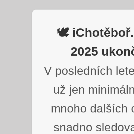
🕊️ iChotěbo
2025 ukonč
V posledních lete
už jen minimáln
mnoho dalších o
snadno sledova