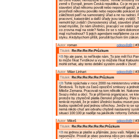
do čeho vůbec nemůžeme mluvit. Tenhle smíšený m
země v Evropě, jenom Česká republika. Co je mi po to
stavební úřad někomu povolil nebo nepovolil garáž, jes
prostředí někomu povolilo nebo nepovolilo pokácet s
záležitosti patří na samostatný úřad a ne na radnici. 
pracovní, katastrální a další úřady jsou taky zvlášť. 
nemohl být zvlášť i živnostenský úřad, stavební úřad
snad myslíte, že nám úředníci, pracující ve státní spr
co zrovna mají na stole? Nebo že se s námi dokonce c
mají rozhodnout? S jejich agendami nepřijdeme za ce
styku. A kdybychom přišli, porušili bychom tím zákon
Autor:
roman
odpovědět
| #3
Titulek:
Re:Re:Re:Re:Průzkum
No ale pane, to neříkejte nám. To jste měl říct Pa
to může říkat Tvrdíkovi a vy to můžete říkat Kalousko
mohli strhat, aby tento debilní systém uvedli v život!
Autor:
Milan Linhart
odpovědět
| #3
Titulek:
Re:Re:Re:Re:Re:Průzkum
Tohle spáchala v roce 2000 na ministerstvu vnitra
Štreková. To bylo za časů opoziční smlouvy a jedno
Miloše Zemana. Pracovali na tom několik let. Nakonec
Svazu měst a obcí. To je příšerná organizace, ve kte
protože by zbytečně platila členské příspěvky. Páni s
tenkrát mysleli, že je státní úředníci budou muset po
budou společně pod jednou střechou. Jenže to se sple
nemá nikdo chuť ani odvahu chybně nastavený systé
situaci 100:100 je naděje na jakékoliv reformy čehoko
Autor:
Mikeš
odpovědět
| #3
Titulek:
Re:Re:Re:Re:Re:Re:Průzkum
no jednou je platíte a přijímáte, jsou vaši. Nějaký
nepomůže. Prostě je obec povinna něco pro stát dělat