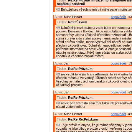
Titulek:
Re:Re:Můžete mi vážení přátelé(nebo al
nepřátel) seriózně
Bohužel pro všechny místní máte pane místostar
Autor:
Milan Linhart
odpovědět
| #3
Titulek:
Re:Průzkum
Náměstí je rozkopáno a zase bude opraveno na n
podniku Benzina v likvidaci. Akce neprobíhá na zákl
samosprávy, ale na základě úředního rozhodnutí. Úře
státní správa a do státní správy nemá vedení města 
státní správa chtěla, mohla vyzdvižení nádrží se s
předloni zkoordinovat. Bohužel, nepovedlo se, vede
potřebné informace na stole včas. A letos je poslední
nádrže na účet státu. Když tam zůstanou a zkoroduj
chodník a všechno zaplatí město.
Autor:
Jan
odpovědět
| #3
Titulek:
Re:Re:Průzkum
ale vždyť to je jen hra a alibismus, to že v jedné k
úředník města a ve vedlejší úředník státní správy n
Všechny je máte v jednom baráku a zkoordinovat to 
až takový problém
Autor:
Jan
odpovědět
| #3
Titulek:
Re:Re:Průzkum
navíc pan starosta sám to v tisku tak prezentoval
nápad vedení města
Autor:
Milan Linhart
odpovědět
| #3
Titulek:
Re:Re:Re:Průzkum
To je právě ta chyba, že je máme všechny v jed
vypadáme jako blbci, protože v očích veřejnosti zodp