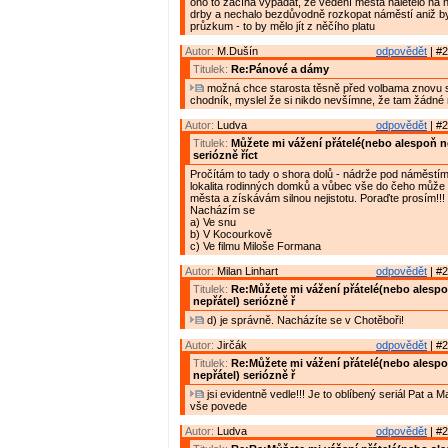
ono to začíná vypadat, že vedení města naletělo na 
drby a nechalo bezdůvodně rozkopat náměstí aniž by z
průzkum - to by mělo jít z něčího platu
Autor:
M.Dušín
odpovědět
| #2
Titulek:
Re:Pánové a dámy
možná chce starosta těsně před volbama znovu s
chodník, myslel že si nikdo nevšímne, že tam žádné
Autor:
Ludva
odpovědět
| #2
Titulek:
Můžete mi vážení přátelé(nebo alespoň n
seriózně říct
Pročítám to tady o shora dolů - nádrže pod náměstím 
lokalita rodinných domků a vůbec vše do čeho může 
města a získávám silnou nejistotu. Poraďte prosím!!!
Nacházím se
a) Ve snu
b) V Kocourkově
c) Ve filmu Miloše Formana
Autor:
Milan Linhart
odpovědět
| #2
Titulek:
Re:Můžete mi vážení přátelé(nebo alesp
nepřátel) seriózně ř
d) je správně. Nacházíte se v Chotěboři!
Autor:
Jirčák
odpovědět
| #2
Titulek:
Re:Můžete mi vážení přátelé(nebo alesp
nepřátel) seriózně ř
jsi evidentně vedle!!! Je to oblíbený seriál Pat a M
vše povede
Autor:
Ludva
odpovědět
| #2