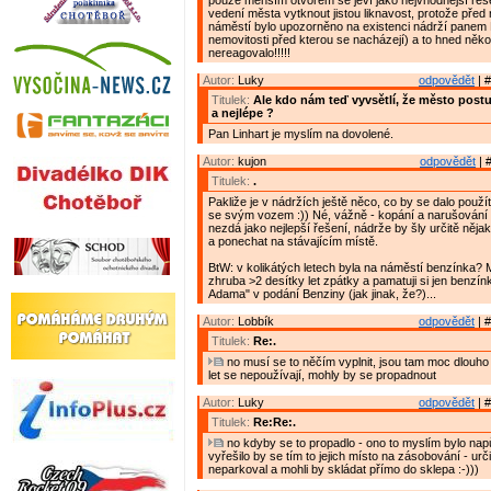
pouze menším otvorem se jeví jako nejvhodnější řeše
vedení města vytknout jistou liknavost, protože před
náměstí bylo upozorněno na existenci nádrží panem 
nemovitosti před kterou se nacházejí) a to hned několi
nereagovalo!!!!!
Autor:
Luky
odpovědět
| #
Titulek:
Ale kdo nám teď vyvsětlí, že město post
a nejlépe ?
Pan Linhart je myslím na dovolené.
Autor:
kujon
odpovědět
| 
Titulek:
.
Pakliže je v nádržích ještě něco, co by se dalo použít
se svým vozem :)) Né, vážně - kopání a narušování s
nezdá jako nejlepší řešení, nádrže by šly určitě nějak
a ponechat na stávajícím místě.
BtW: v kolikátých letech byla na náměstí benzínka?
zhruba >2 desítky let zpátky a pamatuji si jen benzín
Adama" v podání Benziny (jak jinak, že?)...
Autor:
Lobbík
odpovědět
| #
Titulek:
Re:.
no musí se to něčím vyplnit, jsou tam moc dlouho
let se nepoužívají, mohly by se propadnout
Autor:
Luky
odpovědět
| #
Titulek:
Re:Re:.
no kdyby se to propadlo - ono to myslím bylo napůl
vyřešilo by se tím to jejich místo na zásobování - urč
neparkoval a mohli by skládat přímo do sklepa :-)))