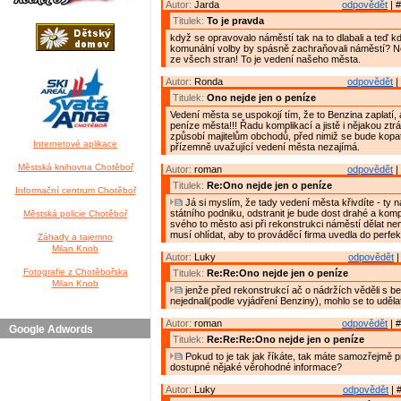
Autor:
Jarda
odpovědět
| #
Titulek:
To je pravda
když se opravovalo náměstí tak na to dlabali a teď kd
komunální volby by spásně zachraňovali náměstí? Ne
ze všech stran! To je vedení našeho města.
Autor:
Ronda
odpovědět
|
Titulek:
Ono nejde jen o peníze
Vedení města se uspokojí tím, že to Benzina zaplatí, 
peníze města!!! Řadu komplikací a jistě i nějakou ztr
způsobí majitelům obchodů, před nimiž se bude kopat
Internetové aplikace
přízemně uvažující vedení města nezajímá.
Městská knihovna Chotěboř
Autor:
roman
odpovědět
|
Titulek:
Re:Ono nejde jen o peníze
Informační centrum Chotěboř
Já si myslím, že tady vedení města křivdíte - ty 
státního podniku, odstranit je bude dost drahé a komp
Městská policie Chotěboř
svého to město asi při rekonstrukci náměstí dělat ne
musí ohlídat, aby to prováděcí firma uvedla do perfek
Záhady a tajemno
Milan Knob
Autor:
Luky
odpovědět
|
Fotografie z Chotěbořska
Titulek:
Re:Re:Ono nejde jen o peníze
Milan Knob
jenže před rekonstrukcí ač o nádržích věděli s b
nejednali(podle vyjádření Benziny), mohlo se to uděl
Autor:
roman
odpovědět
| #
Google Adwords
Titulek:
Re:Re:Re:Ono nejde jen o peníze
Pokud to je tak jak říkáte, tak máte samozřejmě 
dostupné nějaké věrohodné informace?
Autor:
Luky
odpovědět
| 