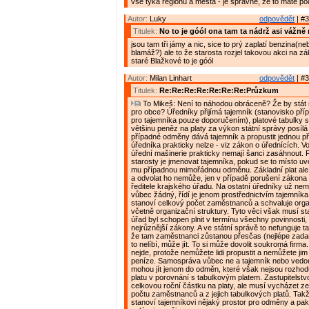
vše týká regionu a města - je správně, že to máte po
Autor:
Luky
odpovědět
| #3
Titulek:
No to je góól ona tam ta nádrž asi vážně 
jsou tam tři jámy a nic, sice to prý zaplatí benzina(n
blamáž?) ale to že starosta rozjel takovou akci na zá
staré Blažkové to je góól
Autor:
Milan Linhart
odpovědět
| #3
Titulek:
Re:Re:Re:Re:Re:Re:Re:Průzkum
To Mikeš: Není to náhodou obráceně? Že by stát 
pro obce? Úředníky přijímá tajemník (stanovisko pří
pro tajemníka pouze doporučením), platové tabulky st
většinu peněz na platy za výkon státní správy posílá 
případné odměny dává tajemník a propustit jednou př
úředníka prakticky nelze - viz zákon o úřednících. V
úřední mašinerie prakticky nemají šanci zasáhnout.
starosty je jmenovat tajemníka, pokud se to místo uvo
mu případnou mimořádnou odměnu. Základní plat ale
a odvolat ho nemůže, jen v případě porušení zákona
ředitele krajského úřadu. Na ostatní úředníky už nemá
vůbec žádný, řídí je jenom prostřednictvím tajemník
stanoví celkový počet zaměstnanců a schvaluje orga
včetně organizační struktury. Tyto věci však musí sta
úřad byl schopen plnit v termínu všechny povinnosti,
nejrůznější zákony. A ve státní správě to nefunguje ta
že tam zaměstnanci zůstanou přesčas (nejlépe zad
to nelíbí, může jít. To si může dovolit soukromá firma
nejde, protože nemůžete lidi propustit a nemůžete ji
peníze. Samospráva vůbec ne a tajemník nebo vedo
mohou jít jenom do odměn, které však nejsou rozhodu
platu v porovnání s tabulkovým platem. Zastupitelstv
celkovou roční částku na platy, ale musí vycházet z
počtu zaměstnanců a z jejich tabulkových platů. Tak
stanoví tajemníkovi nějaký prostor pro odměny a pak