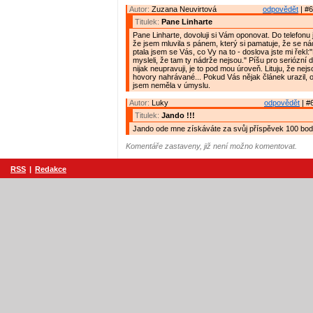
Autor:
Zuzana Neuvirtová
odpovědět
| #6
Titulek:
Pane Linharte
Pane Linharte, dovoluji si Vám oponovat. Do telefonu
že jsem mluvila s pánem, který si pamatuje, že se ná
ptala jsem se Vás, co Vy na to - doslova jste mi řekl:
mysleli, že tam ty nádrže nejsou." Píšu pro seriózní d
nijak neupravuji, je to pod mou úroveň. Lituju, že nejs
hovory nahrávané... Pokud Vás nějak článek urazil, 
jsem neměla v úmyslu.
Autor:
Luky
odpovědět
| #
Titulek:
Jando !!!
Jando ode mne získáváte za svůj příspěvek 100 bodů
Komentáře zastaveny, již není možno komentovat.
RSS
|
Redakce