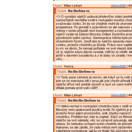
Autor:
Milan Linhart
odpovědět
| #4
Titulek:
Re:Shrňme to
O vyndání nádrží usiloval především státní podn
samozřejmě nechtěla svolit k rozkopání nového chod
zvažovala i riziko, že by se chodník mohl do zkorod
propadnout. Po poradě s právníkem se ale nakonec 
města v tomto případě není kompetentní a rozhodnut
nádrží vydal na žádost Benziny Odbor životního pros
působnosti státní správy. Samospráva města byla 
účastníkem řízení. Jestli tam ty nádrže opravdu nejsou
vzteku, protože chodníku je škoda. Práce sice zaplat
to víc se divím, že nemají pořádek ve své vlastní dok
už ty nádrže kdysi dávno vyndali, měli by to vědět. Al
ještě v dávném socialismu a z té doby se ztratily i m
věci...
Autor:
Honza
odpovědět
| #4
Titulek:
Re:Re:Shrňme to
Tedy pane Linharte já nevím, ale když se to celé p
jste se se starostou bili v prsa jak jste chytře přinutil
nádrže dříve než podnik skončí a nyní se zase tvářít
dělala pomalu proti vaší vůli!!!
Autor:
Milan Linhart
odpovědět
| #4
Titulek:
Re:Re:Re:Shrňme to
Velká nechuť k rozkopání chodníku byla v radě 
Benziny sem opakovaně jezdil a tvrdil, že nádrže je 
protože hrozí jejich prorezivění, únik zbytků ropných
chodníku. Problém byl, kdo to zaplatí. Když se Benzi
nádrže na své náklady, věc se výrazně posunula, ale
obava, že nebudou schopni uvést chodník do původn
Nakonec se ale zjistilo, že rada města není oprávněn
záležitosti rozhodovat, takže ve finále šlo všechno