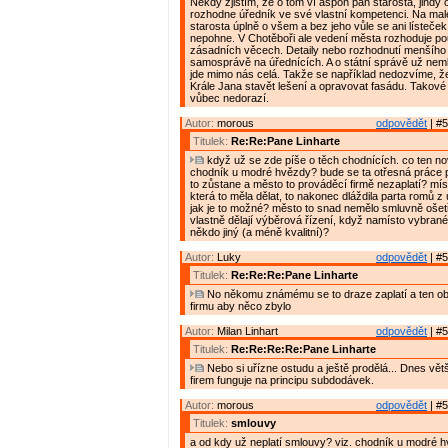
Někdy zjistím, že o tom ví aspoň pan starosta, jindy 
rozhodne úředník ve své vlastní kompetenci. Na malé
starosta úplně o všem a bez jeho vůle se ani lísteče
nepohne. V Chotěboři ale vedení města rozhoduje p
zásadních věcech. Detaily nebo rozhodnutí menšího 
samosprávě na úřednících. A o státní správě už nem
jde mimo nás celá. Takže se například nedozvíme, 
Krále Jana stavět lešení a opravovat fasádu. Takov
vůbec nedorazí.
Autor:
morous
odpovědět
| #5
Titulek:
Re:Re:Pane Linharte
když už se zde píše o těch chodnících. co ten n
chodník u modré hvězdy? bude se ta otřesná práce 
to zůstane a město to prováděcí firmě nezaplatí? míst
která to měla dělat, to nakonec dláždila parta romů z ú
jak je to možné? město to snad nemělo smluvně ošet
vlastně dělají výběrová řízení, když namísto vybrané 
někdo jiný (a méně kvalitní)?
Autor:
Luky
odpovědět
| #5
Titulek:
Re:Re:Re:Pane Linharte
No někomu známému se to draze zaplatí a ten ob
firmu aby něco zbylo
Autor:
Milan Linhart
odpovědět
| #5
Titulek:
Re:Re:Re:Re:Pane Linharte
Nebo si uřízne ostudu a ještě prodělá... Dnes vět
firem funguje na principu subdodávek.
Autor:
morous
odpovědět
| #5
Titulek:
smlouvy
a od kdy už neplatí smlouvy? viz. chodník u modré h