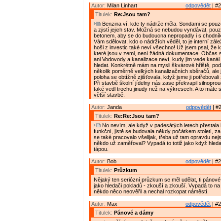
Autor:
Milan Linhart
odpovědět
| #2
Titulek:
Re:Jsou tam?
Benzina ví, kde ty nádrže měla. Sondami se pouz
a zjistí jejich stav. Možná se nebudou vyndávat, pouze
betonem, aby se do budoucna nepropadly i s chodn
Vám sdělovat, kdo o nádržích věděl, to je interní zálež
hoši z investic také neví všechno! Už jsem psal, že 
které jsou v zemi, není žádná dokumentace. Občas s
ani Vodovody a kanalizace neví, kudy jim vede kanál
hledat. Konkrétně mám na mysli škvárové hřiště, po
několik poměrně velkých kanalizačních sběračů, ale 
poloha se obtížně zjišťovala, když jsme ji potřebovali
Při stavbě školní jídelny nás zase překvapil silnoprou
také vedl trochu jinudy než na výkresech. A to máte 
větší stavbě.
Autor:
Janda
odpovědět
| #2
Titulek:
Re:Re:Jsou tam?
No nevím, ale když v padesátých letech přestala 
funkční, jistě se budovala někdy počátkem století, z
se také pracovalo všelijak, třeba už tam opravdu nej
někdo už zaměřoval? Vypadá to totiž jako když hleda
tápou.
Autor:
Bob
odpovědět
| #2
Titulek:
Průzkum
Nějaký ten seriózní průzkum se měl udělat, ti pánové
jako hledači pokladů - zkouší a zkouší. Vypadá to na
někdo něco neověřil a nechal rozkopat náměstí.
Autor:
Max
odpovědět
| #2
Titulek:
Pánové a dámy