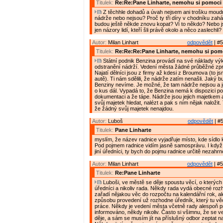
Titulek:
Re:Re:Pane Linharte, nemohu si pomoci
Z těchhle dohadů a úvah nejsem ani trošku moudr
nádrže nebo nejsou? Proč ty tři díry v chodníku zaházeli
budou ještě někde znovu kopat? Ví to někdo? Nebo 
jen názory lidí, kteří šli právě okolo a něco zaslechli?
Autor:
Milan Linhart
odpovědět
| #5
Titulek:
Re:Re:Re:Pane Linharte, nemohu si pom
Státní podnik Benzina provádí na své náklady vý
odstranění nádrží. Vedení města žádné průběžné zp
Najatí dělníci jsou z firmy až kdesi z Broumova (to jsm
autě). Ti nám sdělili, že nádrže zatím nenašli. Jaký b
Benziny nevíme. Je možné, že tam nádrže nejsou a j
o kus dál. Vypadá to, že Benzina nemá k dispozici p
dokumentaci a že tápe. Nádrže jsou jejich majetkem 
svůj majetek hledat, nalézt a pak s ním nějak naložit
že žádný svůj majetek nenajdou.
Autor:
Luboš
odpovědět
| #5
Titulek:
Pane Linharte
myslím, že název radnice vyjadřuje místo, kde sídlo 
Pod pojmem radnice vidím jasně samosprávu. I když 
jiní úředníci, ty bych do pojmu radnice určitě nezahrn
Autor:
Milan Linhart
odpovědět
| #5
Titulek:
Re:Pane Linharte
Luboši, ve městě se děje spoustu věcí, o kterých 
úředníci a nikoliv rada. Někdy rada vydá obecné rozh
zařadí nějakou věc do rozpočtu na kalendářní rok, al
způsobu provedení už rozhodne úředník, který tu vě
práce. Někdy je vedení města včetně rady alespoň 
informováno, někdy nikoliv. Často si všimnu, že se 
děje, a sám se musím jít na příslušný odbor zeptat n