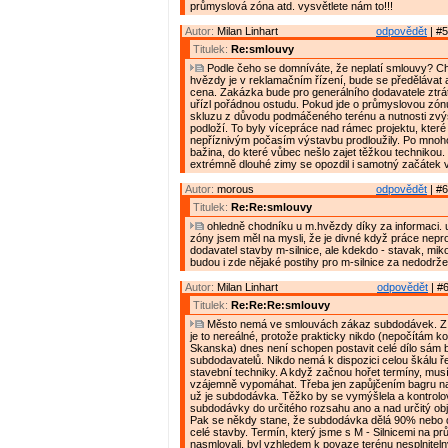
průmyslová zóna atd. vysvětlete nám to!!!
Autor:
Milan Linhart
odpovědět
| #5
Titulek:
Re:smlouvy
Podle čeho se domníváte, že neplatí smlouvy? C
hvězdy je v reklamačním řízení, bude se předělávat
cena. Zakázka bude pro generálního dodavatele ztrát
uřízl pořádnou ostudu. Pokud jde o průmyslovou zón
skluzu z důvodu podmáčeného terénu a nutnosti zvý
podloží. To byly vícepráce nad rámec projektu, které
nepříznivým počasím výstavbu prodloužily. Po mnoho
bažina, do které vůbec nešlo zajet těžkou technikou
extrémně dlouhé zimy se opozdil i samotný začátek 
Autor:
morous
odpovědět
| #6
Titulek:
Re:Re:smlouvy
ohledně chodníku u m.hvězdy díky za informaci.
zóny jsem měl na mysli, že je divné když práce neprov
dodavatel stavby m-silnice, ale kdekdo - stavak, mik
budou i zde nějaké postihy pro m-silnice za nedodrž
Autor:
Milan Linhart
odpovědět
| #6
Titulek:
Re:Re:Re:smlouvy
Město nemá ve smlouvách zákaz subdodávek. Z 
je to nereálné, protože prakticky nikdo (nepočítám k
Skanska) dnes není schopen postavit celé dílo sám 
subdodavatelů. Nikdo nemá k dispozici celou škálu ř
stavební techniky. A když začnou hořet termíny, musí
vzájemně vypomáhat. Třeba jen zapůjčením bagru na 
už je subdodávka. Těžko by se vymýšlela a kontrolo
subdodávky do určitého rozsahu ano a nad určitý ob
Pak se někdy stane, že subdodávka dělá 90% nebo
celé stavby. Termín, který jsme s M - Silnicemi na 
nasmlovali, byl vzhledem k povaze terénu nesplnitelný