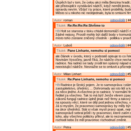
Úspěch byl v tom, že celou akci měla Benzina hradit
ale přistoupili k vyndávání nádrží, když neměli jistotu,
opravdu nevím. Vždyť i ty práce, které proběhly, budo
Město si u nikoho nic neobjednalo, byla to smluvní fi
Autor:
roman
odpovědět
| #4
Titulek:
Re:Re:Re:Re:Shrňme to
Holt se starosta v tisku chlubil demontáží nádrží 
žádné nejsou. Prostě mohly být další body v komuná
místo toho zůstane zničený chodník - politika v praxi!
Autor:
Luboš
odpovědět
| #4
Titulek:
Pane Linharte, nemohu si pomoci
ale článek v úvodu, který v podstatě opisuje to co ře
Novinám Vysočiny, jasně říká, že nádrže chce nechat
radnice. Na radnici se tady zrodil ten spásný nápad o
neexistující nádrže. Nesnažte se to omluvit a přiznej
Autor:
Milan Linhart
odpovědět
| #5
Titulek:
Re:Pane Linharte, nemohu si pomoci
Radnice je široký pojem. Je to samospráva i státn
zastupitelstvo, úředníci, ... Dohromady asi sto lidí a
za něco jiného. A všechno je to radnice. V normální 
ředitel za všechno. Tak to má být! Jenže vlivem zp
zákonů fungují radnice úplně jinak než firmy a takov
na spoustu věcí, které se dějí pod jednou střechou, 
Já si myslím, že pravomoci samosprávy by měly být
na úkor úředníků. Stát si však myslí pravý opak, nejr
samosprávě sebral ještě i ty pravomoci, které zatím 
toho, aby všechno politicky přikryl, ale to neznamená
rozhodl nebo že měl pravomoc rozhodnutí změnit.
Autor:
Petra
odpovědět
| #5