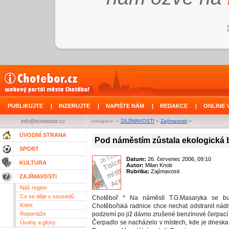
PUBLIKUJTE
|
INZERUJTE
|
NAPIŠTE NÁM
|
REDAKCE
|
ONLINE 
info@ichotebor.cz
navigace: »
ZAJÍMAVOSTI
»
Zajímavosti
»
ÚVODNÍ STRANA
Pod náměstím zůstala ekologická
SPORT
Datum:
26. červenec 2006, 09:10
KULTURA
Autor:
Milan Knob
Rubrika:
Zajímavosti
ZAJÍMAVOSTI
Náš region
Co se děje u sousedů
Chotěboř * Na náměstí T.G.Masaryka se bu
Krimi
Chotěbořská radnice chce nechat odstranit nádrž
Reportáže
podzemí po již dávno zrušené benzínové čerpací s
Čerpadlo se nacházelo v místech, kde je dneska
Úvahy a glosy