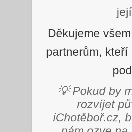
jej
Děkujeme všem 
partnerům, kteří
pod
💡 Pokud by m
rozvíjet p
iChotěboř.cz, 
nám ozve na