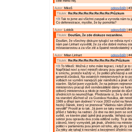
celé mimo něj.
Autor:
Mikeš
odpovědět
| #3
Titulek:
Re:Re:Re:Re:Re:Re:Re:Re:Průzkum
Tak to jsme asi všichni zaspali a vyrostla nám tu j
Co defenestrace, myslíte, že by pomohla?
Autor:
Lobbík
odpovědět
| #4
Titulek:
Doufám, že zde diskuze nezanikne.
Doufám, že všechny diskuze tykající se města nyní 
nám pan Linhart vysvětlil, že za vše dobré mohou st
místastarostou a za vše zlé a špatné neodvolatelný s
Autor:
Milan Linhart
odpovědět
| #4
Titulek:
Re:Re:Re:Re:Re:Re:Re:Re:Re:Průzkum
To Mikeš: Možná z toho máte legraci, i když je to s
Například noví a noví ministři obrany jsou generalitě
k smíchu, protože každý ví, že politici přicházejí a od
generál zůstává. Na ostatních ministerstvech je to p
volbách se vymění nanejvýš pár náměstků a jinak vš
starém. Slyšel jsem vyprávět, že na jednom nejmen
ministerstvu pracují dvě osmdesátileté dámy ve fun
odborů ministerstva a nikdo je nemůže poslat do dů
úřednících to neumožňuje. Představte si, že ty dvě
na starobní důchod už za Gustáva Husáka, ale neodeš
1989 a dřepí tam dodnes! V roce 2003 vyšel na Nevi
hezký článek, který se jmenoval "Vládnou nám úřední
nevolili!" Prostě je to tak. Já jsem se taky nestačil div
přišel z fabriky na radnici. Ze dne na den jsem se ocit
světě, ve kterém platí úplně jiná pravidla. Veřejná s
sektor jsou opravdu dva zcela odlišné světy. To je 
zákonů, který vymysleli, jak jinak, úředníci na minist
politici v parlamentu jsou jenom od toho, aby jim ty z
Za nitky ale tahají ti neznámí a bezejmení úředníci na