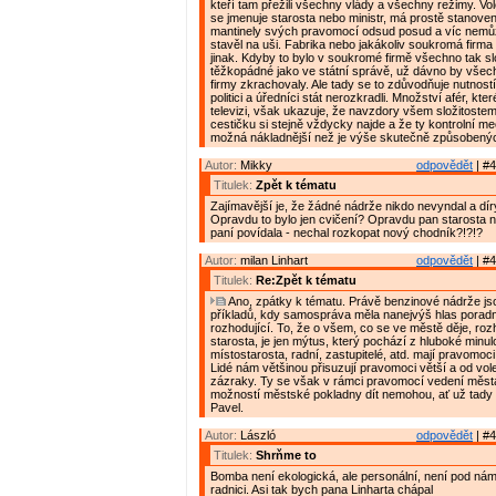
kteří tam přežili všechny vlády a všechny režimy. Vole
se jmenuje starosta nebo ministr, má prostě stanove
mantinely svých pravomocí odsud posud a víc nemůž
stavěl na uši. Fabrika nebo jakákoliv soukromá firma 
jinak. Kdyby to bylo v soukromé firmě všechno tak sl
těžkopádné jako ve státní správě, už dávno by vše
firmy zkrachovaly. Ale tady se to zdůvodňuje nutností
politici a úředníci stát nerozkradli. Množství afér, kte
televizi, však ukazuje, že navzdory všem složitostem
cestičku si stejně vždycky najde a že ty kontrolní m
možná nákladnější než je výše skutečně způsobený
Autor:
Mikky
odpovědět
| #4
Titulek:
Zpět k tématu
Zajímavější je, že žádné nádrže nikdo nevyndal a dír
Opravdu to bylo jen cvičení? Opravdu pan starosta n
paní povídala - nechal rozkopat nový chodník?!?!?
Autor:
milan Linhart
odpovědět
| #4
Titulek:
Re:Zpět k tématu
Ano, zpátky k tématu. Právě benzinové nádrže js
příkladů, kdy samospráva měla nanejvýš hlas poradní,
rozhodující. To, že o všem, co se ve městě děje, ro
starosta, je jen mýtus, který pochází z hluboké minulo
místostarosta, radní, zastupitelé, atd. mají pravomoci
Lidé nám většinou přisuzují pravomoci větší a od vol
zázraky. Ty se však v rámci pravomocí vedení měst
možností městské pokladny dít nemohou, ať už tady 
Pavel.
Autor:
László
odpovědět
| #4
Titulek:
Shrňme to
Bomba není ekologická, ale personální, není pod nám
radnici. Asi tak bych pana Linharta chápal