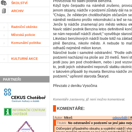
Provozoval ho státní podnik Benzina.
ŠKOLSTVÍ
Když bylo čerpadlo na náměstí zrušeno, provoz
jenom stojany, nádrže v podzemí zůstaly dál na s
ARCHIV
"Chápu, že některým chotěbořským občanům se 
náměstí nedávno prošlo rekonstrukcí a teď se n
Jenže ty nádrže znamenají pro město velkou ek
Radniční okénko
Navíc státní podnik Benzina letos definitivně konč
se nám nepodaří nádrží zbavit," vysvětluje staro
Městská policie
Likvidaci benzínových nádrží bude totiž na zákla
Komunální politika
plně Benzina, nikoliv město. A nebude to mal
odhadů nejméně milion korun.
Náročné bude i samotné odstranění. "Podle od
podzemí nacházejí na ploše asi 20 metrů. Není st
KULTURNÍ AKCE
jestli jsou jen pod chodníkem, nebo i pod vozo
to, jestli jejich odstranění neporuší statiku okol
v takovém případě by musela Benzina nádrže zn
podzemí," upřesnil starosta Škaryd.
PARTNEŘI
Převzato z deníku Vysočina
Komentáře zastaveny, již není možno komentovat.
KOMENTÁŘE:
Autor:
Mikeš
odpovědět
| #
Titulek:
No odstranění v podzemí se jeví jako nej
Odčerpání případného obsahu a vyplnění nádrží vh