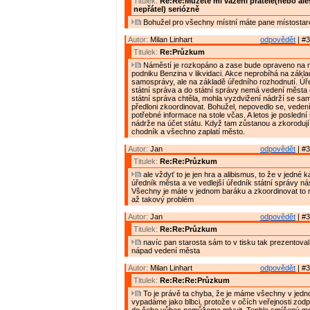
Titulek:
Re:Re:Můžete mi vážení přátelé(nebo al
nepřátel) seriózně
Bohužel pro všechny místní máte pane místostar
Autor:
Milan Linhart
odpovědět
| #3
Titulek:
Re:Průzkum
Náměstí je rozkopáno a zase bude opraveno na n
podniku Benzina v likvidaci. Akce neprobíhá na zákl
samosprávy, ale na základě úředního rozhodnutí. Úře
státní správa a do státní správy nemá vedení města 
státní správa chtěla, mohla vyzdvižení nádrží se s
předloni zkoordinovat. Bohužel, nepovedlo se, vede
potřebné informace na stole včas. A letos je poslední
nádrže na účet státu. Když tam zůstanou a zkoroduj
chodník a všechno zaplatí město.
Autor:
Jan
odpovědět
| #3
Titulek:
Re:Re:Průzkum
ale vždyť to je jen hra a alibismus, to že v jedné k
úředník města a ve vedlejší úředník státní správy n
Všechny je máte v jednom baráku a zkoordinovat to 
až takový problém
Autor:
Jan
odpovědět
| #3
Titulek:
Re:Re:Průzkum
navíc pan starosta sám to v tisku tak prezentoval
nápad vedení města
Autor:
Milan Linhart
odpovědět
| #3
Titulek:
Re:Re:Re:Průzkum
To je právě ta chyba, že je máme všechny v jed
vypadáme jako blbci, protože v očích veřejnosti zodp