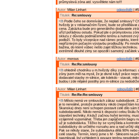
průmyslová zóna atd. vysvětlete nám to!!!
Autor:
Milan Linhart
odpovědět
| #5
Titulek:
Re:smlouvy
Podle čeho se domníváte, že neplatí smlouvy? C
hvězdy je v reklamačním řízení, bude se předělávat
cena. Zakázka bude pro generálního dodavatele ztrát
uřízl pořádnou ostudu. Pokud jde o průmyslovou zón
skluzu z důvodu podmáčeného terénu a nutnosti zvý
podloží. To byly vícepráce nad rámec projektu, které
nepříznivým počasím výstavbu prodloužily. Po mnoho
bažina, do které vůbec nešlo zajet těžkou technikou
extrémně dlouhé zimy se opozdil i samotný začátek 
Autor:
morous
odpovědět
| #6
Titulek:
Re:Re:smlouvy
ohledně chodníku u m.hvězdy díky za informaci.
zóny jsem měl na mysli, že je divné když práce neprov
dodavatel stavby m-silnice, ale kdekdo - stavak, mik
budou i zde nějaké postihy pro m-silnice za nedodrž
Autor:
Milan Linhart
odpovědět
| #6
Titulek:
Re:Re:Re:smlouvy
Město nemá ve smlouvách zákaz subdodávek. Z 
je to nereálné, protože prakticky nikdo (nepočítám k
Skanska) dnes není schopen postavit celé dílo sám 
subdodavatelů. Nikdo nemá k dispozici celou škálu ř
stavební techniky. A když začnou hořet termíny, musí
vzájemně vypomáhat. Třeba jen zapůjčením bagru na 
už je subdodávka. Těžko by se vymýšlela a kontrolo
subdodávky do určitého rozsahu ano a nad určitý ob
Pak se někdy stane, že subdodávka dělá 90% nebo
celé stavby. Termín, který jsme s M - Silnicemi na 
nasmlovali, byl vzhledem k povaze terénu nesplnitelný