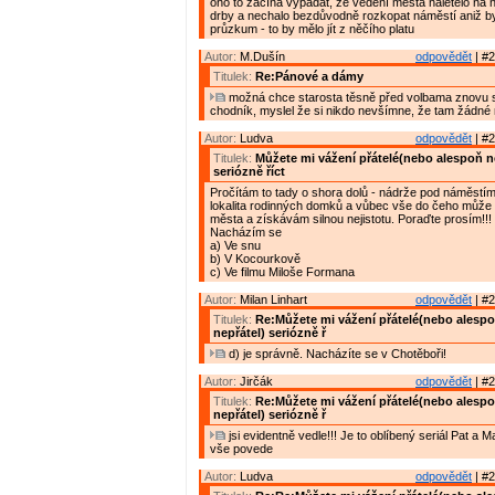
ono to začíná vypadat, že vedení města naletělo na 
drby a nechalo bezdůvodně rozkopat náměstí aniž by z
průzkum - to by mělo jít z něčího platu
Autor:
M.Dušín
odpovědět
| #2
Titulek:
Re:Pánové a dámy
možná chce starosta těsně před volbama znovu s
chodník, myslel že si nikdo nevšímne, že tam žádné
Autor:
Ludva
odpovědět
| #2
Titulek:
Můžete mi vážení přátelé(nebo alespoň n
seriózně říct
Pročítám to tady o shora dolů - nádrže pod náměstím 
lokalita rodinných domků a vůbec vše do čeho může 
města a získávám silnou nejistotu. Poraďte prosím!!!
Nacházím se
a) Ve snu
b) V Kocourkově
c) Ve filmu Miloše Formana
Autor:
Milan Linhart
odpovědět
| #2
Titulek:
Re:Můžete mi vážení přátelé(nebo alesp
nepřátel) seriózně ř
d) je správně. Nacházíte se v Chotěboři!
Autor:
Jirčák
odpovědět
| #2
Titulek:
Re:Můžete mi vážení přátelé(nebo alesp
nepřátel) seriózně ř
jsi evidentně vedle!!! Je to oblíbený seriál Pat a M
vše povede
Autor:
Ludva
odpovědět
| #2