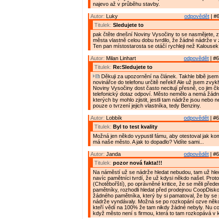
najevo až v průběhu stavby.
Autor:
Luky
odpovědět
| #6
Titulek:
Sledujete to
pak čtěte dnešní Noviny Vysočiny to se nasmějete, zj
města vlastně celou dobu tvrdilo, že žádné nádrže v 
Ten pan místostarosta se otáčí rychleji než Kalousek
Autor:
Milan Linhart
odpovědět
| #6
Titulek:
Re:Sledujete to
Děkuji za upozornění na článek. Takhle blbě jsem
novinářce do telefonu určitě neřekl! Ale už jsem zvyk
Noviny Vysočiny dost často necitují přesně, co jim č
telefonický dotaz odpoví. Město nemělo a nemá žádn
kterých by mohlo zjistit, jestli tam nádrže jsou nebo 
pouze o tvrzení jejich vlastníka, tedy Benziny.
Autor:
Lobbík
odpovědět
| #6
Titulek:
Byl to test kvality
Možná jen někdo vypustil fámu, aby otestoval jak ko
má naše město. A jak to dopadlo? Vidíte sami...
Autor:
Janda
odpovědět
| #6
Titulek:
pozor nová fakta!!!
Na náměstí už se nádrže hledat nebudou, tam už hle
navíc pamětníci tvrdí, že už kdysi někdo našel. Prot
(Chotěbořští), po oprávněné kritice, že se měli přede
pamětníky, rozhodli hledat před prodejnou CoopDisko
žádného pamětníka, který by si pamatoval, že by se
nádrže vyndávaly. Možná se po rozkopání ozve něko
kteří vědí na 100% že tam nikdy žádné nebyly. Nu co
když město není s firmou, která to tam rozkopává v ko