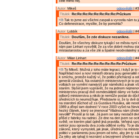
celé mimo něj.
Autor:
Mikeš
odpovědět
| #3
Titulek:
Re:Re:Re:Re:Re:Re:Re:Re:Průzkum
Tak to jsme asi všichni zaspali a vyrostla nám tu j
Co defenestrace, myslíte, že by pomohla?
Autor:
Lobbík
odpovědět
| #4
Titulek:
Doufám, že zde diskuze nezanikne.
Doufám, že všechny diskuze tykající se města nyní 
nám pan Linhart vysvětlil, že za vše dobré mohou st
místastarostou a za vše zlé a špatné neodvolatelný s
Autor:
Milan Linhart
odpovědět
| #4
Titulek:
Re:Re:Re:Re:Re:Re:Re:Re:Re:Průzkum
To Mikeš: Možná z toho máte legraci, i když je to s
Například noví a noví ministři obrany jsou generalitě
k smíchu, protože každý ví, že politici přicházejí a od
generál zůstává. Na ostatních ministerstvech je to p
volbách se vymění nanejvýš pár náměstků a jinak vš
starém. Slyšel jsem vyprávět, že na jednom nejmen
ministerstvu pracují dvě osmdesátileté dámy ve fun
odborů ministerstva a nikdo je nemůže poslat do dů
úřednících to neumožňuje. Představte si, že ty dvě
na starobní důchod už za Gustáva Husáka, ale neodeš
1989 a dřepí tam dodnes! V roce 2003 vyšel na Nevi
hezký článek, který se jmenoval "Vládnou nám úřední
nevolili!" Prostě je to tak. Já jsem se taky nestačil div
přišel z fabriky na radnici. Ze dne na den jsem se ocit
světě, ve kterém platí úplně jiná pravidla. Veřejná s
sektor jsou opravdu dva zcela odlišné světy. To je 
zákonů, který vymysleli, jak jinak, úředníci na minist
politici v parlamentu jsou jenom od toho, aby jim ty z
Za nitky ale tahají ti neznámí a bezejmení úředníci na