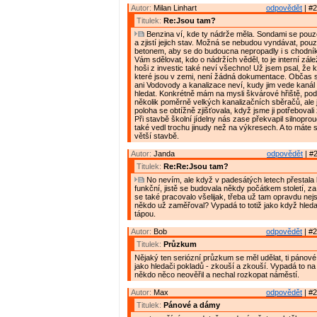
Autor:
Milan Linhart
odpovědět
| #2
Titulek:
Re:Jsou tam?
Benzina ví, kde ty nádrže měla. Sondami se pouz
a zjistí jejich stav. Možná se nebudou vyndávat, pouze
betonem, aby se do budoucna nepropadly i s chodn
Vám sdělovat, kdo o nádržích věděl, to je interní zálež
hoši z investic také neví všechno! Už jsem psal, že 
které jsou v zemi, není žádná dokumentace. Občas s
ani Vodovody a kanalizace neví, kudy jim vede kanál
hledat. Konkrétně mám na mysli škvárové hřiště, po
několik poměrně velkých kanalizačních sběračů, ale 
poloha se obtížně zjišťovala, když jsme ji potřebovali
Při stavbě školní jídelny nás zase překvapil silnoprou
také vedl trochu jinudy než na výkresech. A to máte 
větší stavbě.
Autor:
Janda
odpovědět
| #2
Titulek:
Re:Re:Jsou tam?
No nevím, ale když v padesátých letech přestala 
funkční, jistě se budovala někdy počátkem století, z
se také pracovalo všelijak, třeba už tam opravdu nej
někdo už zaměřoval? Vypadá to totiž jako když hleda
tápou.
Autor:
Bob
odpovědět
| #2
Titulek:
Průzkum
Nějaký ten seriózní průzkum se měl udělat, ti pánové
jako hledači pokladů - zkouší a zkouší. Vypadá to na
někdo něco neověřil a nechal rozkopat náměstí.
Autor:
Max
odpovědět
| #2
Titulek:
Pánové a dámy