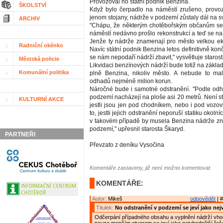
Provozoval ho státní podnik Benzina.
ŠKOLSTVÍ
Když bylo čerpadlo na náměstí zrušeno, provoz
jenom stojany, nádrže v podzemí zůstaly dál na s
ARCHIV
"Chápu, že některým chotěbořským občanům se 
náměstí nedávno prošlo rekonstrukcí a teď se n
Jenže ty nádrže znamenají pro město velkou ek
Radniční okénko
Navíc státní podnik Benzina letos definitivně konč
se nám nepodaří nádrží zbavit," vysvětluje staro
Městská policie
Likvidaci benzínových nádrží bude totiž na zákla
Komunální politika
plně Benzina, nikoliv město. A nebude to mal
odhadů nejméně milion korun.
Náročné bude i samotné odstranění. "Podle od
podzemí nacházejí na ploše asi 20 metrů. Není st
KULTURNÍ AKCE
jestli jsou jen pod chodníkem, nebo i pod vozo
to, jestli jejich odstranění neporuší statiku okol
v takovém případě by musela Benzina nádrže zn
podzemí," upřesnil starosta Škaryd.
PARTNEŘI
Převzato z deníku Vysočina
Komentáře zastaveny, již není možno komentovat.
KOMENTÁŘE:
Autor:
Mikeš
odpovědět
| #
Titulek:
No odstranění v podzemí se jeví jako nej
Odčerpání případného obsahu a vyplnění nádrží vh