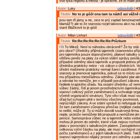
vše týká regionu a města - je správně, že to máte po
Autor:
Luky
odpovědět
| #3
Titulek:
No to je góól ona tam ta nádrž asi vážně 
jsou tam tři jámy a nic, sice to prý zaplatí benzina(n
blamáž?) ale to že starosta rozjel takovou akci na zá
staré Blažkové to je góól
Autor:
Milan Linhart
odpovědět
| #3
Titulek:
Re:Re:Re:Re:Re:Re:Re:Průzkum
To Mikeš: Není to náhodou obráceně? Že by stát 
pro obce? Úředníky přijímá tajemník (stanovisko pří
pro tajemníka pouze doporučením), platové tabulky st
většinu peněz na platy za výkon státní správy posílá 
případné odměny dává tajemník a propustit jednou př
úředníka prakticky nelze - viz zákon o úřednících. V
úřední mašinerie prakticky nemají šanci zasáhnout.
starosty je jmenovat tajemníka, pokud se to místo uvo
mu případnou mimořádnou odměnu. Základní plat ale
a odvolat ho nemůže, jen v případě porušení zákona
ředitele krajského úřadu. Na ostatní úředníky už nemá
vůbec žádný, řídí je jenom prostřednictvím tajemník
stanoví celkový počet zaměstnanců a schvaluje orga
včetně organizační struktury. Tyto věci však musí sta
úřad byl schopen plnit v termínu všechny povinnosti,
nejrůznější zákony. A ve státní správě to nefunguje ta
že tam zaměstnanci zůstanou přesčas (nejlépe zad
to nelíbí, může jít. To si může dovolit soukromá firma
nejde, protože nemůžete lidi propustit a nemůžete ji
peníze. Samospráva vůbec ne a tajemník nebo vedo
mohou jít jenom do odměn, které však nejsou rozhodu
platu v porovnání s tabulkovým platem. Zastupitelstv
celkovou roční částku na platy, ale musí vycházet z
počtu zaměstnanců a z jejich tabulkových platů. Tak
stanoví tajemníkovi nějaký prostor pro odměny a pak