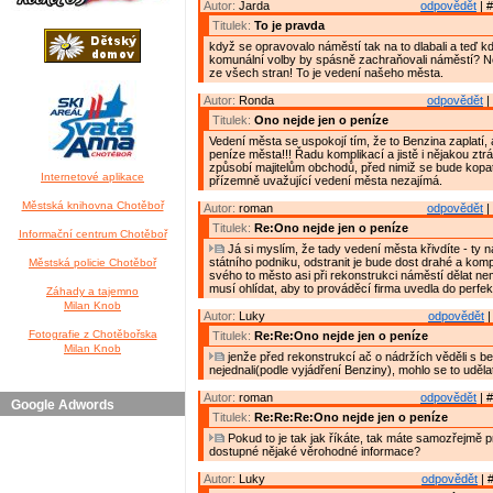
Autor:
Jarda
odpovědět
| #
Titulek:
To je pravda
když se opravovalo náměstí tak na to dlabali a teď kd
komunální volby by spásně zachraňovali náměstí? Ne
ze všech stran! To je vedení našeho města.
Autor:
Ronda
odpovědět
|
Titulek:
Ono nejde jen o peníze
Vedení města se uspokojí tím, že to Benzina zaplatí, 
peníze města!!! Řadu komplikací a jistě i nějakou ztr
způsobí majitelům obchodů, před nimiž se bude kopat
Internetové aplikace
přízemně uvažující vedení města nezajímá.
Městská knihovna Chotěboř
Autor:
roman
odpovědět
|
Titulek:
Re:Ono nejde jen o peníze
Informační centrum Chotěboř
Já si myslím, že tady vedení města křivdíte - ty 
státního podniku, odstranit je bude dost drahé a komp
Městská policie Chotěboř
svého to město asi při rekonstrukci náměstí dělat ne
musí ohlídat, aby to prováděcí firma uvedla do perfek
Záhady a tajemno
Milan Knob
Autor:
Luky
odpovědět
|
Fotografie z Chotěbořska
Titulek:
Re:Re:Ono nejde jen o peníze
Milan Knob
jenže před rekonstrukcí ač o nádržích věděli s b
nejednali(podle vyjádření Benziny), mohlo se to uděl
Autor:
roman
odpovědět
| #
Google Adwords
Titulek:
Re:Re:Re:Ono nejde jen o peníze
Pokud to je tak jak říkáte, tak máte samozřejmě 
dostupné nějaké věrohodné informace?
Autor:
Luky
odpovědět
| 