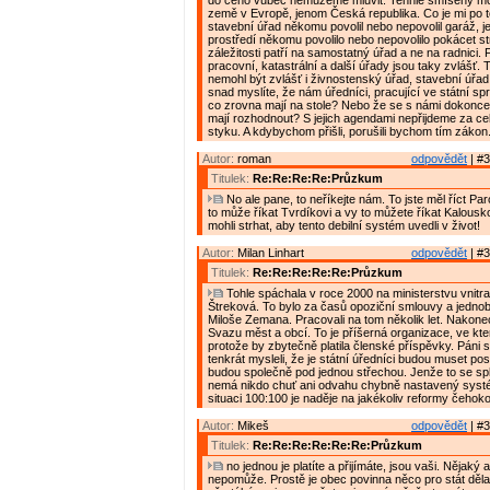
do čeho vůbec nemůžeme mluvit. Tenhle smíšený m
země v Evropě, jenom Česká republika. Co je mi po to
stavební úřad někomu povolil nebo nepovolil garáž, jes
prostředí někomu povolilo nebo nepovolilo pokácet s
záležitosti patří na samostatný úřad a ne na radnici. 
pracovní, katastrální a další úřady jsou taky zvlášť. 
nemohl být zvlášť i živnostenský úřad, stavební úřad
snad myslíte, že nám úředníci, pracující ve státní spr
co zrovna mají na stole? Nebo že se s námi dokonce c
mají rozhodnout? S jejich agendami nepřijdeme za ce
styku. A kdybychom přišli, porušili bychom tím zákon
Autor:
roman
odpovědět
| #3
Titulek:
Re:Re:Re:Re:Průzkum
No ale pane, to neříkejte nám. To jste měl říct Pa
to může říkat Tvrdíkovi a vy to můžete říkat Kalousko
mohli strhat, aby tento debilní systém uvedli v život!
Autor:
Milan Linhart
odpovědět
| #3
Titulek:
Re:Re:Re:Re:Re:Průzkum
Tohle spáchala v roce 2000 na ministerstvu vnitra
Štreková. To bylo za časů opoziční smlouvy a jedno
Miloše Zemana. Pracovali na tom několik let. Nakonec
Svazu měst a obcí. To je příšerná organizace, ve kte
protože by zbytečně platila členské příspěvky. Páni s
tenkrát mysleli, že je státní úředníci budou muset po
budou společně pod jednou střechou. Jenže to se sple
nemá nikdo chuť ani odvahu chybně nastavený systé
situaci 100:100 je naděje na jakékoliv reformy čehoko
Autor:
Mikeš
odpovědět
| #3
Titulek:
Re:Re:Re:Re:Re:Re:Průzkum
no jednou je platíte a přijímáte, jsou vaši. Nějaký
nepomůže. Prostě je obec povinna něco pro stát dělat