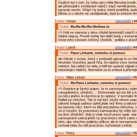
Úspěch byl v tom, že celou akci měla Benzina hradit
ale přistoupili k vyndávání nádrží, když neměli jistotu,
opravdu nevím. Vždyť i ty práce, které proběhly, budo
Město si u nikoho nic neobjednalo, byla to smluvní fi
Autor:
roman
odpovědět
| #4
Titulek:
Re:Re:Re:Re:Shrňme to
Holt se starosta v tisku chlubil demontáží nádrží 
žádné nejsou. Prostě mohly být další body v komuná
místo toho zůstane zničený chodník - politika v praxi!
Autor:
Luboš
odpovědět
| #4
Titulek:
Pane Linharte, nemohu si pomoci
ale článek v úvodu, který v podstatě opisuje to co ře
Novinám Vysočiny, jasně říká, že nádrže chce nechat
radnice. Na radnici se tady zrodil ten spásný nápad o
neexistující nádrže. Nesnažte se to omluvit a přiznej
Autor:
Milan Linhart
odpovědět
| #5
Titulek:
Re:Pane Linharte, nemohu si pomoci
Radnice je široký pojem. Je to samospráva i státn
zastupitelstvo, úředníci, ... Dohromady asi sto lidí a
za něco jiného. A všechno je to radnice. V normální 
ředitel za všechno. Tak to má být! Jenže vlivem zp
zákonů fungují radnice úplně jinak než firmy a takov
na spoustu věcí, které se dějí pod jednou střechou, 
Já si myslím, že pravomoci samosprávy by měly být
na úkor úředníků. Stát si však myslí pravý opak, nejr
samosprávě sebral ještě i ty pravomoci, které zatím 
toho, aby všechno politicky přikryl, ale to neznamená
rozhodl nebo že měl pravomoc rozhodnutí změnit.
Autor:
Petra
odpovědět
| #5