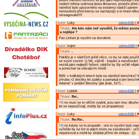
pouze menším otvorem se jeví jako nejvhodnější řeše
vedení města vytknout jistou liknavost, protože před
náměstí bylo upozorněno na existenci nádrží panem 
nemovitosti před kterou se nacházejí) a to hned několi
nereagovalo!!!!!
Autor:
Luky
odpovědět
| #
Titulek:
Ale kdo nám teď vyvsětlí, že město post
a nejlépe ?
Pan Linhart je myslím na dovolené.
Autor:
kujon
odpovědět
| 
Titulek:
.
Pakliže je v nádržích ještě něco, co by se dalo použít
se svým vozem :)) Né, vážně - kopání a narušování s
nezdá jako nejlepší řešení, nádrže by šly určitě nějak
a ponechat na stávajícím místě.
BtW: v kolikátých letech byla na náměstí benzínka?
zhruba >2 desítky let zpátky a pamatuji si jen benzín
Adama" v podání Benziny (jak jinak, že?)...
Autor:
Lobbík
odpovědět
| #
Titulek:
Re:.
no musí se to něčím vyplnit, jsou tam moc dlouho
let se nepoužívají, mohly by se propadnout
Autor:
Luky
odpovědět
| #
Titulek:
Re:Re:.
no kdyby se to propadlo - ono to myslím bylo napůl
vyřešilo by se tím to jejich místo na zásobování - urč
neparkoval a mohli by skládat přímo do sklepa :-)))