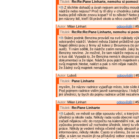
Titulek:
Re:Re:Pane Linharte, nemohu si pomoci
Z těchhle dohadů a úvah nejsem ani trošku moudr
nádrže nebo nejsou? Proč ty tři díry v chodníku zaházeli
budou ještě někde znovu kopat? Ví to někdo? Nebo 
jen názory lidí, kteří šli právě okolo a něco zaslechli?
Autor:
Milan Linhart
odpovědět
| #5
Titulek:
Re:Re:Re:Pane Linharte, nemohu si pom
Státní podnik Benzina provádí na své náklady vý
odstranění nádrží. Vedení města žádné průběžné zp
Najatí dělníci jsou z firmy až kdesi z Broumova (to jsm
autě). Ti nám sdělili, že nádrže zatím nenašli. Jaký b
Benziny nevíme. Je možné, že tam nádrže nejsou a j
o kus dál. Vypadá to, že Benzina nemá k dispozici p
dokumentaci a že tápe. Nádrže jsou jejich majetkem 
svůj majetek hledat, nalézt a pak s ním nějak naložit
že žádný svůj majetek nenajdou.
Autor:
Luboš
odpovědět
| #5
Titulek:
Pane Linharte
myslím, že název radnice vyjadřuje místo, kde sídlo 
Pod pojmem radnice vidím jasně samosprávu. I když 
jiní úředníci, ty bych do pojmu radnice určitě nezahrn
Autor:
Milan Linhart
odpovědět
| #5
Titulek:
Re:Pane Linharte
Luboši, ve městě se děje spoustu věcí, o kterých 
úředníci a nikoliv rada. Někdy rada vydá obecné rozh
zařadí nějakou věc do rozpočtu na kalendářní rok, al
způsobu provedení už rozhodne úředník, který tu vě
práce. Někdy je vedení města včetně rady alespoň 
informováno, někdy nikoliv. Často si všimnu, že se 
děje, a sám se musím jít na příslušný odbor zeptat n