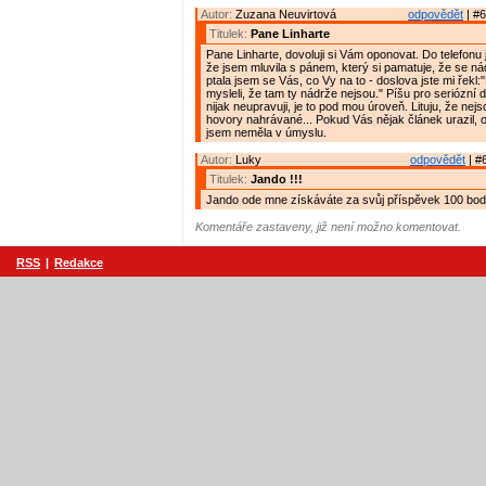
Autor:
Zuzana Neuvirtová
odpovědět
| #6
Titulek:
Pane Linharte
Pane Linharte, dovoluji si Vám oponovat. Do telefonu
že jsem mluvila s pánem, který si pamatuje, že se ná
ptala jsem se Vás, co Vy na to - doslova jste mi řekl:
mysleli, že tam ty nádrže nejsou." Píšu pro seriózní d
nijak neupravuji, je to pod mou úroveň. Lituju, že nejs
hovory nahrávané... Pokud Vás nějak článek urazil, 
jsem neměla v úmyslu.
Autor:
Luky
odpovědět
| #
Titulek:
Jando !!!
Jando ode mne získáváte za svůj příspěvek 100 bodů
Komentáře zastaveny, již není možno komentovat.
RSS
|
Redakce