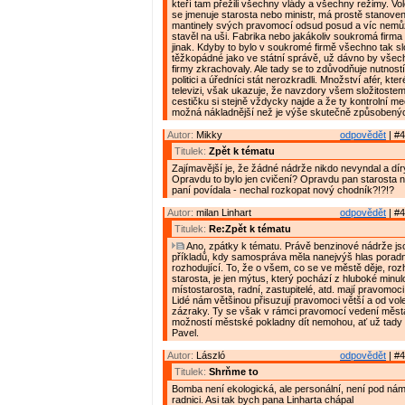
kteří tam přežili všechny vlády a všechny režimy. Vole
se jmenuje starosta nebo ministr, má prostě stanove
mantinely svých pravomocí odsud posud a víc nemůž
stavěl na uši. Fabrika nebo jakákoliv soukromá firma 
jinak. Kdyby to bylo v soukromé firmě všechno tak sl
těžkopádné jako ve státní správě, už dávno by vše
firmy zkrachovaly. Ale tady se to zdůvodňuje nutností
politici a úředníci stát nerozkradli. Množství afér, kte
televizi, však ukazuje, že navzdory všem složitostem
cestičku si stejně vždycky najde a že ty kontrolní m
možná nákladnější než je výše skutečně způsobený
Autor:
Mikky
odpovědět
| #4
Titulek:
Zpět k tématu
Zajímavější je, že žádné nádrže nikdo nevyndal a dír
Opravdu to bylo jen cvičení? Opravdu pan starosta n
paní povídala - nechal rozkopat nový chodník?!?!?
Autor:
milan Linhart
odpovědět
| #4
Titulek:
Re:Zpět k tématu
Ano, zpátky k tématu. Právě benzinové nádrže js
příkladů, kdy samospráva měla nanejvýš hlas poradní,
rozhodující. To, že o všem, co se ve městě děje, ro
starosta, je jen mýtus, který pochází z hluboké minulo
místostarosta, radní, zastupitelé, atd. mají pravomoci
Lidé nám většinou přisuzují pravomoci větší a od vol
zázraky. Ty se však v rámci pravomocí vedení měst
možností městské pokladny dít nemohou, ať už tady 
Pavel.
Autor:
László
odpovědět
| #4
Titulek:
Shrňme to
Bomba není ekologická, ale personální, není pod nám
radnici. Asi tak bych pana Linharta chápal