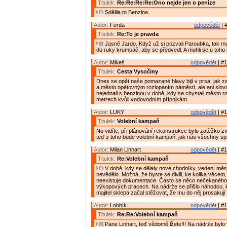
Titulek:
Re:Re:Re:Re:Ono nejde jen o peníze
Sdělila to Benzina
Autor:
Ferda
odpovědět
| 
Titulek:
Re:To je pravda
Jasně Jardo. Když už si pozvali Paroubka, tak mu
do ruky krumpáč, aby se předvedl. A mohli se u toho n
Autor:
Mikeš
odpovědět
| #1
Titulek:
Cesta Vysočiny
Dnes se opět naše pomazané hlavy bijí v prsa, jak z
a město opětovným rozlopáním náměstí, ale ani slov
nejednali s benzinou v době, kdy se chystali město r
metrech kvůli vodovodním přípojkám.
Autor:
LUKY
odpovědět
| #1
Titulek:
Volební kampaň
No vidíte, při plánování rekonstrukce bylo zatěžko z
teď z toho bude volební kampaň, jak nás všechny spa
Autor:
Milan Linhart
odpovědět
| #1
Titulek:
Re:Volební kampaň
V době, kdy se dělaly nové chodníky, vedení měs
nevědělo. Možná, že byste se divili, ke kolika věcem, 
neexistuje dokumentace. Často se něco nečekaného 
výkopových pracech. Na nádrže se přišlo náhodou, k
majitel sklepa začal stěžovat, že mu do něj prosakují 
Autor:
Lobbík
odpovědět
| #1
Titulek:
Re:Re:Volební kampaň
Pane Linhart, teď vědomě lžete!!! Na nádrže bylo