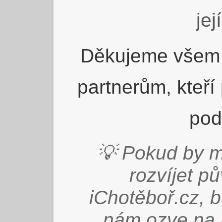
jej
Děkujeme všem 
partnerům, kteří
pod
💡 Pokud by m
rozvíjet p
iChotěboř.cz, 
nám ozve na