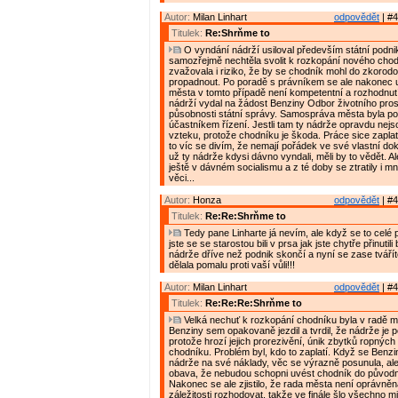
Autor:
Milan Linhart
odpovědět
| #4
Titulek:
Re:Shrňme to
O vyndání nádrží usiloval především státní podn
samozřejmě nechtěla svolit k rozkopání nového chod
zvažovala i riziko, že by se chodník mohl do zkorod
propadnout. Po poradě s právníkem se ale nakonec 
města v tomto případě není kompetentní a rozhodnut
nádrží vydal na žádost Benziny Odbor životního pros
působnosti státní správy. Samospráva města byla 
účastníkem řízení. Jestli tam ty nádrže opravdu nejsou
vzteku, protože chodníku je škoda. Práce sice zaplat
to víc se divím, že nemají pořádek ve své vlastní dok
už ty nádrže kdysi dávno vyndali, měli by to vědět. Al
ještě v dávném socialismu a z té doby se ztratily i m
věci...
Autor:
Honza
odpovědět
| #4
Titulek:
Re:Re:Shrňme to
Tedy pane Linharte já nevím, ale když se to celé p
jste se se starostou bili v prsa jak jste chytře přinutil
nádrže dříve než podnik skončí a nyní se zase tvářít
dělala pomalu proti vaší vůli!!!
Autor:
Milan Linhart
odpovědět
| #4
Titulek:
Re:Re:Re:Shrňme to
Velká nechuť k rozkopání chodníku byla v radě 
Benziny sem opakovaně jezdil a tvrdil, že nádrže je 
protože hrozí jejich prorezivění, únik zbytků ropných
chodníku. Problém byl, kdo to zaplatí. Když se Benzi
nádrže na své náklady, věc se výrazně posunula, ale
obava, že nebudou schopni uvést chodník do původn
Nakonec se ale zjistilo, že rada města není oprávněn
záležitosti rozhodovat, takže ve finále šlo všechno