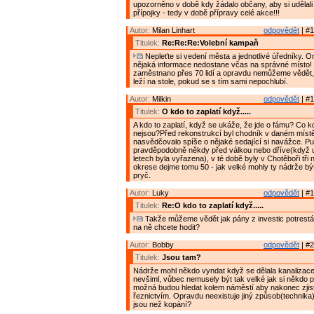
upozorněno v době kdy žádalo občany, aby si udělal
přípojky - tedy v době přípravy celé akce!!!
Autor:
Milan Linhart
odpovědět
| #1
Titulek:
Re:Re:Re:Volební kampaň
Nepleťte si vedení města a jednotlivé úředníky. 
nějaká informace nedostane včas na správné místo! 
zaměstnano přes 70 lidí a opravdu nemůžeme vědět,
leží na stole, pokud se s tím sami nepochlubí.
Autor:
Milkin
odpovědět
| #1
Titulek:
O kdo to zaplatí když.....
A kdo to zaplatí, když se ukáže, že jde o fámu? Co 
nejsou?Před rekonstrukcí byl chodník v daném místě 
nasvědčovalo spíše o nějaké sedající si navážce. P
pravděpodobně někdy před válkou nebo dříve(když 
letech byla vyřazena), v té době byly v Chotěboři tři 
okrese dejme tomu 50 - jak velké mohly ty nádrže b
pryč.
Autor:
Luky
odpovědět
| #1
Titulek:
Re:O kdo to zaplatí když.....
Takže můžeme vědět jak pány z investic potrest
na ně chcete hodit?
Autor:
Bobby
odpovědět
| #2
Titulek:
Jsou tam?
Nádrže mohl někdo vyndat když se dělala kanalizace 
nevšiml, vůbec nemusely být tak velké jak si někdo p
možná budou hledat kolem náměstí aby nakonec zjistil
řeznictvím. Opravdu neexistuje jiný způsob(technika) j
jsou než kopání?