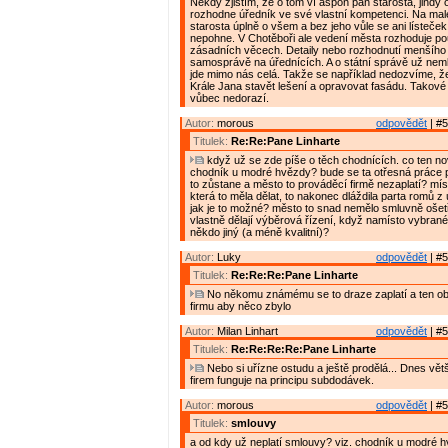
Někdy zjistím, že o tom ví aspoň pan starosta, jindy 
rozhodne úředník ve své vlastní kompetenci. Na malé
starosta úplně o všem a bez jeho vůle se ani lísteče
nepohne. V Chotěboři ale vedení města rozhoduje p
zásadních věcech. Detaily nebo rozhodnutí menšího 
samosprávě na úřednících. A o státní správě už nem
jde mimo nás celá. Takže se například nedozvíme, 
Krále Jana stavět lešení a opravovat fasádu. Takov
vůbec nedorazí.
Autor:
morous
odpovědět
| #5
Titulek:
Re:Re:Pane Linharte
když už se zde píše o těch chodnících. co ten n
chodník u modré hvězdy? bude se ta otřesná práce 
to zůstane a město to prováděcí firmě nezaplatí? míst
která to měla dělat, to nakonec dláždila parta romů z ú
jak je to možné? město to snad nemělo smluvně ošet
vlastně dělají výběrová řízení, když namísto vybrané 
někdo jiný (a méně kvalitní)?
Autor:
Luky
odpovědět
| #5
Titulek:
Re:Re:Re:Pane Linharte
No někomu známému se to draze zaplatí a ten ob
firmu aby něco zbylo
Autor:
Milan Linhart
odpovědět
| #5
Titulek:
Re:Re:Re:Re:Pane Linharte
Nebo si uřízne ostudu a ještě prodělá... Dnes vět
firem funguje na principu subdodávek.
Autor:
morous
odpovědět
| #5
Titulek:
smlouvy
a od kdy už neplatí smlouvy? viz. chodník u modré h