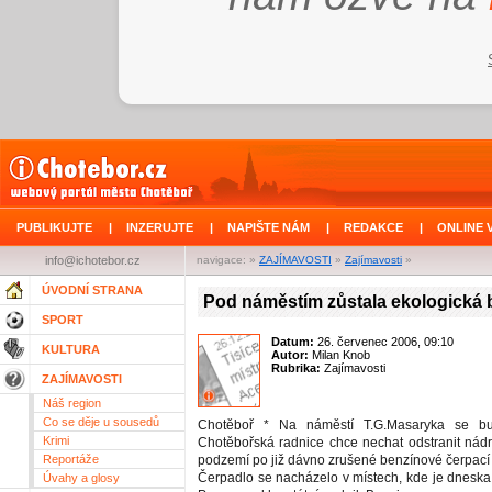
PUBLIKUJTE
|
INZERUJTE
|
NAPIŠTE NÁM
|
REDAKCE
|
ONLINE 
info@ichotebor.cz
navigace: »
ZAJÍMAVOSTI
»
Zajímavosti
»
ÚVODNÍ STRANA
Pod náměstím zůstala ekologická
SPORT
Datum:
26. červenec 2006, 09:10
KULTURA
Autor:
Milan Knob
Rubrika:
Zajímavosti
ZAJÍMAVOSTI
Náš region
Co se děje u sousedů
Chotěboř * Na náměstí T.G.Masaryka se bu
Krimi
Chotěbořská radnice chce nechat odstranit nádrž
Reportáže
podzemí po již dávno zrušené benzínové čerpací s
Čerpadlo se nacházelo v místech, kde je dneska
Úvahy a glosy