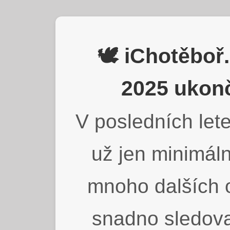
🕊️ iChotěbo
2025 ukonč
V posledních lete
už jen minimáln
mnoho dalších o
snadno sledova