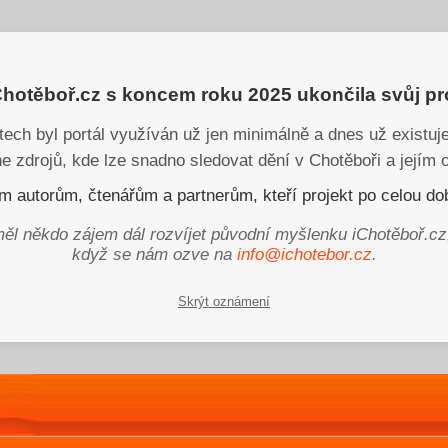
iChotěboř.cz s koncem roku 2025 ukončila svůj p
tech byl portál využíván už jen minimálně a dnes už existu
ne zdrojů, kde lze snadno sledovat dění v Chotěboři a jejím o
 autorům, čtenářům a partnerům, kteří projekt po celou dob
ěl někdo zájem dál rozvíjet původní myšlenku iChotěboř.cz
když se nám ozve na
info@ichotebor.cz
.
Skrýt oznámení