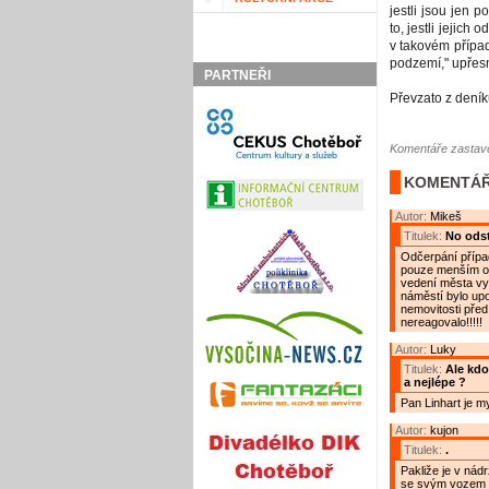
jestli jsou jen
to, jestli jejich
v takovém přípa
podzemí," upřesn
PARTNEŘI
Převzato z dení
Komentáře zastave
KOMENTÁŘ
Autor:
Mikeš
Titulek:
No odst
Odčerpání přípa
pouze menším otv
vedení města vyt
náměstí bylo upo
nemovitosti před 
nereagovalo!!!!!
Autor:
Luky
Titulek:
Ale kdo
a nejlépe ?
Pan Linhart je m
Autor:
kujon
Titulek:
.
Pakliže je v nádr
se svým vozem :)