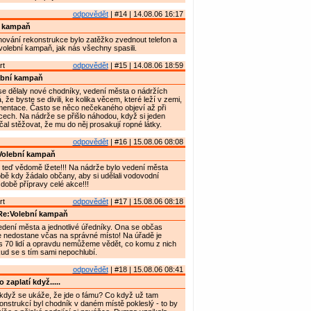
odpovědět
| #14 | 14.08.06 16:17
í kampaň
lánování rekonstrukce bylo zatěžko zvednout telefon a
volební kampaň, jak nás všechny spasili.
rt
odpovědět
| #15 | 14.08.06 18:59
ební kampaň
e dělaly nové chodníky, vedení města o nádržích
že byste se divili, ke kolika věcem, které leží v zemi,
mentace. Často se něco nečekaného objeví až při
ech. Na nádrže se přišlo náhodou, když si jeden
čal stěžovat, že mu do něj prosakují ropné látky.
odpovědět
| #16 | 15.08.06 08:08
Volební kampaň
 teď vědomě lžete!!! Na nádrže bylo vedení města
ě kdy žádalo občany, aby si udělali vodovodní
 době přípravy celé akce!!!
rt
odpovědět
| #17 | 15.08.06 08:18
Re:Volební kampaň
edení města a jednotlivé úředníky. Ona se občas
e nedostane včas na správné místo! Na úřadě je
 70 lidí a opravdu nemůžeme vědět, co komu z nich
okud se s tím sami nepochlubí.
odpovědět
| #18 | 15.08.06 08:41
 zaplatí když.....
, když se ukáže, že jde o fámu? Co když už tam
nstrukcí byl chodník v daném místě pokleslý - to by