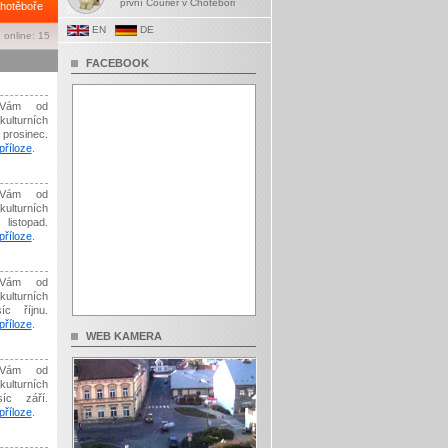
první Courier v Chotěboři
hotěboře
EN
DE
 online: 15
FACEBOOK
Vám od
kulturních
prosinec.
říloze
.
Vám od
kulturních
listopad.
říloze
.
Vám od
kulturních
íc říjnu.
říloze
.
WEB KAMERA
Vám od
kulturních
síc září.
říloze
.