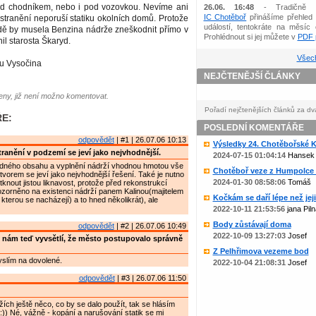
 pod chodníkem, nebo i pod vozovkou. Nevíme ani
26.06. 16:48
- Tradičně 
IC Chotěboř
přinášíme přehled 
 odstranění neporuší statiku okolních domů. Protože
událostí, tentokráte na měsíc 
dě by musela Benzina nádrže zneškodnit přímo v
Prohlédnout si jej můžete v
PDF p
il starosta Škaryd.
Všech
ku Vysočina
NEJČTENĚJŠÍ ČLÁNKY
ny, již není možno komentovat.
Pořadí nejčtenějších článků za dv
E:
POSLEDNÍ KOMENTÁŘE
odpovědět
| #1 | 26.07.06 10:13
Výsledky 24. Chotěbořské Ko
ranění v podzemí se jeví jako nejvhodnější.
2024-07-15 01:04:14
Hansek
dného obsahu a vyplnění nádrží vhodnou hmotou vše
Chotěboř veze z Humpolce b
orem se jeví jako nejvhodnější řešení. Také je nutno
2024-01-30 08:58:06
Tomáš
knout jistou liknavost, protože před rekonstrukcí
zorněno na existenci nádrží panem Kalinou(majitelem
Kočkám se daří lépe než jejic
kterou se nacházejí) a to hned několikrát), ale
2022-10-11 21:53:56
jana Piln
Body zůstávají doma
odpovědět
| #2 | 26.07.06 10:49
2022-10-09 13:27:03
Josef
 nám teď vyvsětlí, že město postupovalo správně
Z Pelhřimova vezeme bod
yslím na dovolené.
2022-10-04 21:08:31
Josef
odpovědět
| #3 | 26.07.06 11:50
žích ještě něco, co by se dalo použít, tak se hlásím
) Né, vážně - kopání a narušování statik se mi