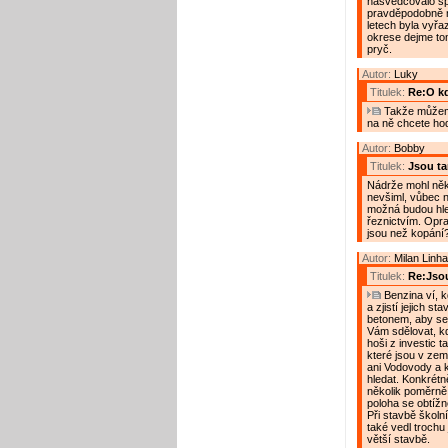
nasvědčovalo sp
pravděpodobně n
letech byla vyřaz
okrese dejme tom
pryč.
Autor:
Luky
Titulek:
Re:O kdo
Takže můžeme
na ně chcete hod
Autor:
Bobby
Titulek:
Jsou t
Nádrže mohl někd
nevšiml, vůbec n
možná budou hled
řeznictvím. Oprav
jsou než kopání
Autor:
Milan Linha
Titulek:
Re:Jso
Benzina ví, k
a zjistí jejich s
betonem, aby se
Vám sdělovat, kdo
hoši z investic 
které jsou v ze
ani Vodovody a k
hledat. Konkrét
několik poměrně 
poloha se obtížně
Při stavbě školní
také vedl trochu
větší stavbě.