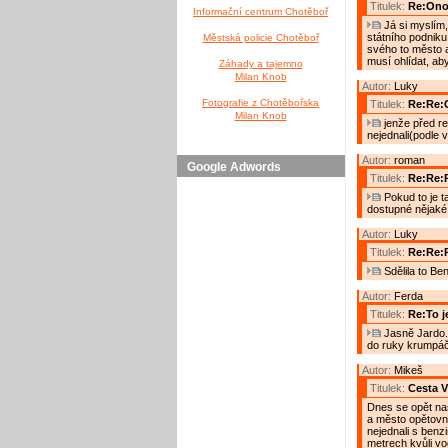
Titulek:
Re:Ono 
Informační centrum Chotěboř
Já si myslím,
státního podniku
Městská policie Chotěboř
svého to město a
musí ohlídat, ab
Záhady a tajemno
Milan Knob
Autor:
Luky
Fotografie z Chotěbořska
Titulek:
Re:Re:O
Milan Knob
jenže před re
nejednali(podle 
Autor:
roman
Google Adwords
Titulek:
Re:Re:R
Pokud to je t
dostupné nějaké
Autor:
Luky
Titulek:
Re:Re:R
Sdělila to Be
Autor:
Ferda
Titulek:
Re:To j
Jasně Jardo. 
do ruky krumpáč,
Autor:
Mikeš
Titulek:
Cesta V
Dnes se opět naš
a město opětovný
nejednali s benz
metrech kvůli v