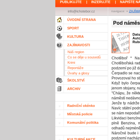
PUBLIKUJTE
|
INZERUJTE
|
NAPIŠTE N
info@ichotebor.cz
navigace: »
ZAJÍM
ÚVODNÍ STRANA
Pod náměst
SPORT
Dat
KULTURA
Aut
Rubr
ZAJÍMAVOSTI
Náš region
Co se děje u sousedů
Chotěboř * Na
Krimi
Chotěbořská radn
Reportáže
podzemí po již d
Čerpadlo se nac
Úvahy a glosy
Provozoval ho st
ŠKOLSTVÍ
Když bylo čerpa
jenom stojany, n
ARCHIV
"Chápu, že někt
náměstí nedávno
Jenže ty nádrže
Radniční okénko
Navíc státní podn
se nám nepodaří 
Městská policie
Likvidaci benzín
Komunální politika
plně Benzina, n
odhadů nejméně 
Náročné bude i 
podzemí nacházej
KULTURNÍ AKCE