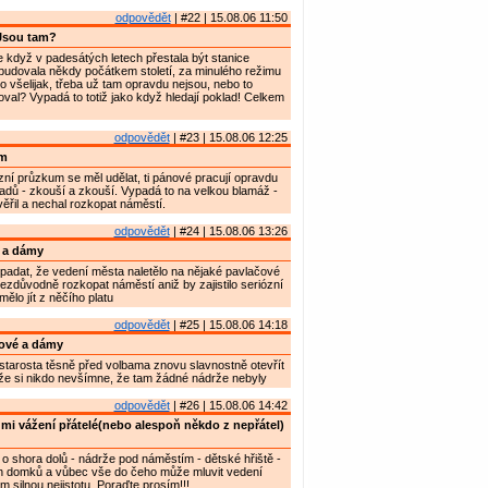
odpovědět
| #22 | 15.08.06 11:50
Jsou tam?
 když v padesátých letech přestala být stanice
e budovala někdy počátkem století, za minulého režimu
o všelijak, třeba už tam opravdu nejsou, nebo to
al? Vypadá to totiž jako když hledají poklad! Celkem
odpovědět
| #23 | 15.08.06 12:25
m
zní průzkum se měl udělat, ti pánové pracují opravdu
ladů - zkouší a zkouší. Vypadá to na velkou blamáž -
řil a nechal rozkopat náměstí.
odpovědět
| #24 | 15.08.06 13:26
 a dámy
padat, že vedení města naletělo na nějaké pavlačové
ezdůvodně rozkopat náměstí aniž by zajistilo seriózní
ělo jít z něčího platu
odpovědět
| #25 | 15.08.06 14:18
ové a dámy
tarosta těsně před volbama znovu slavnostně otevřít
že si nikdo nevšímne, že tam žádné nádrže nebyly
odpovědět
| #26 | 15.08.06 14:42
mi vážení přátelé(nebo alespoň někdo z nepřátel)
 o shora dolů - nádrže pod náměstím - dětské hřiště -
ých domků a vůbec vše do čeho může mluvit vedení
 silnou nejistotu. Poraďte prosím!!!