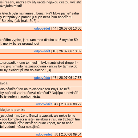
ší řešení, nádrže by šly určitě nějakou cestou vyčistit
ávajícím místě.
ch letech byla na náměstí benzínka? Moje paměť sahá
y let zpátky a pamatuji si jen benzínku nahoře "u
Benziny (jak jinak, že?)...
odpovědět
| #4 | 26.07.06 13:30
 něčím vyplnit, jsou tam moc dlouho a už myslím 50
jí, mohly by se propadnout
odpovědět
| #5 | 26.07.06 13:32
o propadlo - ono to myslím bylo napůl před drogerií -
m to jejich místo na zásobování - určitě by tam nikdo
li by skládat přímo do sklepa :-)))
odpovědět
| #6 | 28.07.06 17:57
ravda
lo náměstí tak na to dlabali a teď když se blíží
by spásně zachraňovali náměstí? Nejlépe s novináři
To je vedení našeho města.
odpovědět
| #7 | 2.08.06 08:27
de jen o peníze
spokojí tím, že to Benzina zaplatí, ale nejde jen o
adu komplikací a jistě i nějakou ztrátu na tržbách tím
m obchodů, před nimiž se bude kopat, ale to naše
ící vedení města nezajímá.
odpovědět
| #8 | 2.08.06 09:54