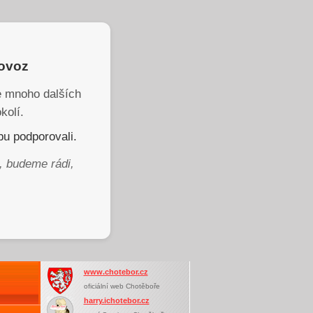
rovoz
je mnoho dalších
kolí.
u podporovali.
, budeme rádi,
www.chotebor.cz
oficiální web Chotěboře
harry.ichotebor.cz