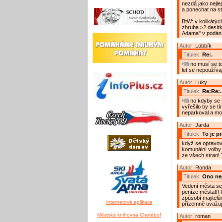
nezdá jako nejlep
a ponechat na st
BtW: v kolikátý
zhruba >2 desítk
Adama" v podání 
Autor:
Lobbík
Titulek:
Re:.
no musí se to
let se nepoužíva
Autor:
Luky
Titulek:
Re:Re:.
no kdyby se t
vyřešilo by se tí
neparkoval a moh
Autor:
Jarda
Titulek:
To je p
když se opravova
komunální volby 
ze všech stran! 
Autor:
Ronda
Titulek:
Ono nej
Vedení města se u
peníze města!!! Ř
způsobí majitelů
Internetové aplikace
přízemně uvažuj
Městská knihovna Chotěboř
Autor:
roman