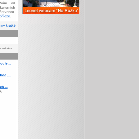
Vám od
kulturních
červenec.
říloze
.
ny krátké
a měsíce.
ule ...
od, ...
h ...
á