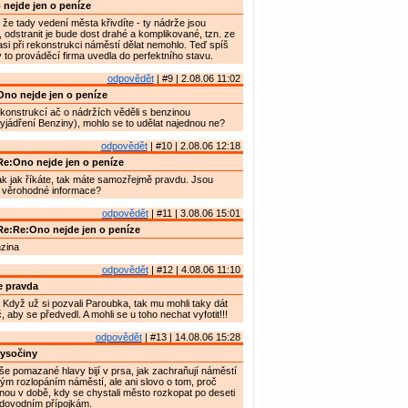
nejde jen o peníze
 že tady vedení města křivdíte - ty nádrže jsou
, odstranit je bude dost drahé a komplikované, tzn. ze
si při rekonstrukci náměstí dělat nemohlo. Teď spíš
y to prováděcí firma uvedla do perfektního stavu.
odpovědět
| #9 | 2.08.06 11:02
no nejde jen o peníze
konstrukcí ač o nádržích věděli s benzinou
vyjádření Benziny), mohlo se to udělat najednou ne?
odpovědět
| #10 | 2.08.06 12:18
e:Ono nejde jen o peníze
ak jak říkáte, tak máte samozřejmě pravdu. Jsou
 věrohodné informace?
odpovědět
| #11 | 3.08.06 15:01
e:Re:Ono nejde jen o peníze
nzina
odpovědět
| #12 | 4.08.06 11:10
e pravda
Když už si pozvali Paroubka, tak mu mohli taky dát
 aby se předvedl. A mohli se u toho nechat vyfotit!!!
odpovědět
| #13 | 14.08.06 15:28
ysočiny
e pomazané hlavy bijí v prsa, jak zachraňují náměstí
m rozlopáním náměstí, ale ani slovo o tom, proč
inou v době, kdy se chystali město rozkopat po deseti
odovodním přípojkám.