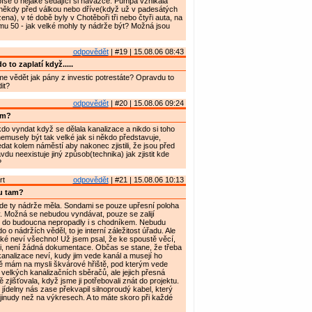
íše o nějaké sedající si navážce. Pumpa vznikala
ěkdy před válkou nebo dříve(když už v padesátých
ena), v té době byly v Chotěboři tři nebo čtyři auta, na
u 50 - jak velké mohly ty nádrže být? Možná jsou
odpovědět
| #19 | 15.08.06 08:43
 to zaplatí když.....
 vědět jak pány z investic potrestáte? Opravdu to
it?
odpovědět
| #20 | 15.08.06 09:24
am?
o vyndat když se dělala kanalizace a nikdo si toho
emusely být tak velké jak si někdo představuje,
at kolem náměstí aby nakonec zjistili, že jsou před
du neexistuje jiný způsob(technika) jak zjistit kde
?
rt
odpovědět
| #21 | 15.08.06 10:13
u tam?
de ty nádrže měla. Sondami se pouze upřesní poloha
tav. Možná se nebudou vyndávat, pouze se zalijí
 do budoucna nepropadly i s chodníkem. Nebudu
 o nádržích věděl, to je interní záležitost úřadu. Ale
také neví všechno! Už jsem psal, že ke spoustě věcí,
mi, není žádná dokumentace. Občas se stane, že třeba
analizace neví, kudy jim vede kanál a musejí ho
ně mám na mysli škvárové hřiště, pod kterým vede
velkých kanalizačních sběračů, ale jejich přesná
 zjišťovala, když jsme ji potřebovali znát do projektu.
 jídelny nás zase překvapil silnoproudý kabel, který
 jinudy než na výkresech. A to máte skoro při každé