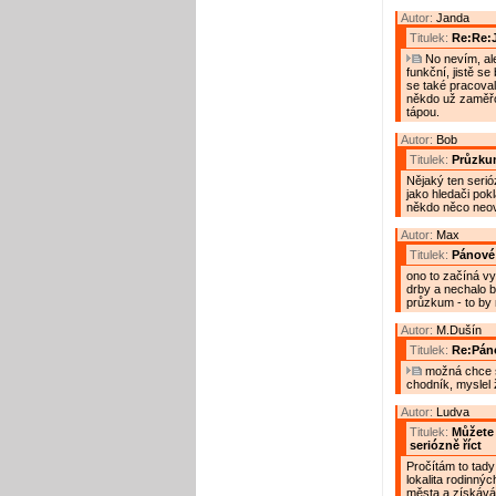
Autor:
Janda
Titulek:
Re:Re:
No nevím, ale
funkční, jistě s
se také pracoval
někdo už zaměřov
tápou.
Autor:
Bob
Titulek:
Průzku
Nějaký ten serió
jako hledači pok
někdo něco neově
Autor:
Max
Titulek:
Pánové
ono to začíná vy
drby a nechalo b
průzkum - to by m
Autor:
M.Dušín
Titulek:
Re:Pán
možná chce s
chodník, myslel 
Autor:
Ludva
Titulek:
Můžete 
seriózně říct
Pročítám to tady
lokalita rodinn
města a získávám