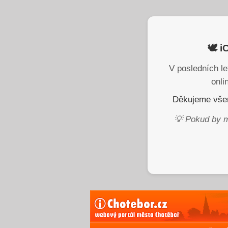
🕊️ 
V posledních le
onli
Děkujeme všem
💡 Pokud by m