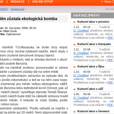
ÁM
|
REDAKCE
|
ONLINE VSTUP
Mapa C
AVOSTI
»
Zajímavosti
»
čtenářů
KRÁTKÉ ZPRÁVY
ím zůstala ekologická bomba
Kulturní akce v prosinci
1.12. 00:10
- Tradičně 
um:
26. červenec 2006, 09:10
IC Chotěboř
přinášíme přehled 
or:
Milan Knob
ika:
Zajímavosti
událostí, tentokráte na měsíc 
Prohlédnout si jej můžete v
PDF p
Kulturní akce v listopadu
 náměstí T.G.Masaryka se bude brzy kopat.
1.11. 01:58
- Tradičně 
ice chce nechat odstranit nádrže, které zbyly v
IC Chotěboř
přinášíme přehled 
ávno zrušené benzínové čerpací stanici.
událostí, tentokráte na měsíc 
házelo v místech, kde je dneska obchod s obuví.
Prohlédnout si jej můžete v
PDF p
átní podnik Benzina.
Kulturní akce v říjnu
dlo na náměstí zrušeno, provozovatel si odvezl
ádrže v podzemí zůstaly dál na svém místě.
1.10. 00:00
- Tradičně 
IC Chotěboř
přinášíme přehled 
erým chotěbořským občanům se nebude líbit, že
událostí, tentokráte na měs
 prošlo rekonstrukcí a teď se na něm zase kope.
Prohlédnout si jej můžete v
PDF p
 znamenají pro město velkou ekologickou zátěž.
ik Benzina letos definitivně končí činnost, pak už
Kulturní akce v září
nádrží zbavit," vysvětluje starosta Tomáš Škaryd.
1.09. 00:48
- Tradičně 
ových nádrží bude totiž na základě smlouvy hradit
IC Chotěboř
přinášíme přehled 
ikoliv město. A nebude to malá částka, podle
událostí, tentokráte na mě
milion korun.
Prohlédnout si jej můžete v
PDF p
samotné odstranění. "Podle odhadů se nádrže v
Kulturní akce v červenci
í na ploše asi 20 metrů. Není stoprocentně jisté,