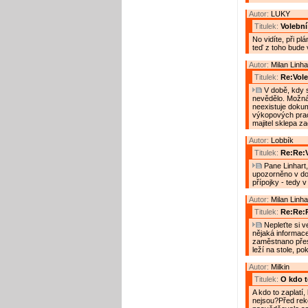
Autor:
LUKY
Titulek:
Volebn
No vidíte, při p
teď z toho bude 
Autor:
Milan Linha
Titulek:
Re:Vol
V době, kdy s
nevědělo. Možná, 
neexistuje doku
výkopových prac
majitel sklepa za
Autor:
Lobbík
Titulek:
Re:Re:
Pane Linhart,
upozorněno v dob
přípojky - tedy v
Autor:
Milan Linha
Titulek:
Re:Re:
Nepleťte si v
nějaká informac
zaměstnano přes
leží na stole, p
Autor:
Milkin
Titulek:
O kdo to
A kdo to zaplatí
nejsou?Před reko