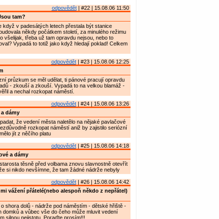
odpovědět
| #22 | 15.08.06 11:50
Jsou tam?
 když v padesátých letech přestala být stanice
e budovala někdy počátkem století, za minulého režimu
o všelijak, třeba už tam opravdu nejsou, nebo to
al? Vypadá to totiž jako když hledají poklad! Celkem
odpovědět
| #23 | 15.08.06 12:25
m
zní průzkum se měl udělat, ti pánové pracují opravdu
ladů - zkouší a zkouší. Vypadá to na velkou blamáž -
řil a nechal rozkopat náměstí.
odpovědět
| #24 | 15.08.06 13:26
 a dámy
padat, že vedení města naletělo na nějaké pavlačové
ezdůvodně rozkopat náměstí aniž by zajistilo seriózní
ělo jít z něčího platu
odpovědět
| #25 | 15.08.06 14:18
ové a dámy
tarosta těsně před volbama znovu slavnostně otevřít
že si nikdo nevšímne, že tam žádné nádrže nebyly
odpovědět
| #26 | 15.08.06 14:42
mi vážení přátelé(nebo alespoň někdo z nepřátel)
 o shora dolů - nádrže pod náměstím - dětské hřiště -
ých domků a vůbec vše do čeho může mluvit vedení
 silnou nejistotu. Poraďte prosím!!!