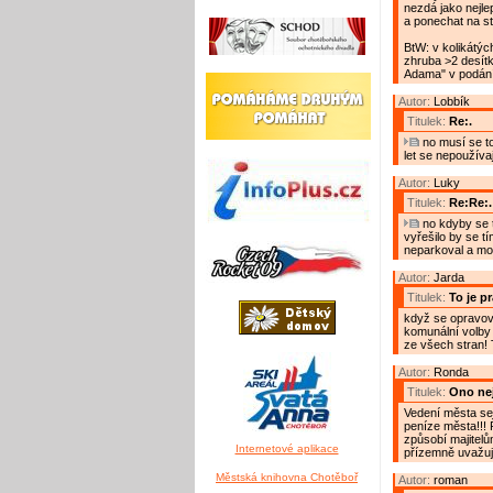
nezdá jako nejlep
a ponechat na st
BtW: v kolikátý
zhruba >2 desítk
Adama" v podání 
Autor:
Lobbík
Titulek:
Re:.
no musí se to
let se nepoužíva
Autor:
Luky
Titulek:
Re:Re:.
no kdyby se t
vyřešilo by se tí
neparkoval a moh
Autor:
Jarda
Titulek:
To je p
když se opravova
komunální volby 
ze všech stran! 
Autor:
Ronda
Titulek:
Ono nej
Vedení města se u
peníze města!!! Ř
způsobí majitelů
Internetové aplikace
přízemně uvažuj
Městská knihovna Chotěboř
Autor:
roman