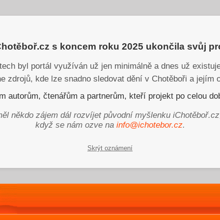
iChotěboř.cz s koncem roku 2025 ukončila svůj p
tech byl portál využíván už jen minimálně a dnes už existu
ne zdrojů, kde lze snadno sledovat dění v Chotěboři a jejím o
 autorům, čtenářům a partnerům, kteří projekt po celou dob
ěl někdo zájem dál rozvíjet původní myšlenku iChotěboř.cz
když se nám ozve na
info@ichotebor.cz
.
Skrýt oznámení