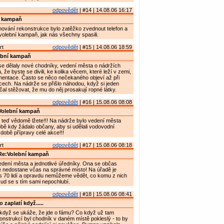
odpovědět
| #14 | 14.08.06 16:17
í kampaň
lánování rekonstrukce bylo zatěžko zvednout telefon a
volební kampaň, jak nás všechny spasili.
rt
odpovědět
| #15 | 14.08.06 18:59
ební kampaň
e dělaly nové chodníky, vedení města o nádržích
že byste se divili, ke kolika věcem, které leží v zemi,
mentace. Často se něco nečekaného objeví až při
ech. Na nádrže se přišlo náhodou, když si jeden
čal stěžovat, že mu do něj prosakují ropné látky.
odpovědět
| #16 | 15.08.06 08:08
Volební kampaň
 teď vědomě lžete!!! Na nádrže bylo vedení města
ě kdy žádalo občany, aby si udělali vodovodní
 době přípravy celé akce!!!
rt
odpovědět
| #17 | 15.08.06 08:18
Re:Volební kampaň
edení města a jednotlivé úředníky. Ona se občas
e nedostane včas na správné místo! Na úřadě je
 70 lidí a opravdu nemůžeme vědět, co komu z nich
okud se s tím sami nepochlubí.
odpovědět
| #18 | 15.08.06 08:41
 zaplatí když.....
, když se ukáže, že jde o fámu? Co když už tam
nstrukcí byl chodník v daném místě pokleslý - to by