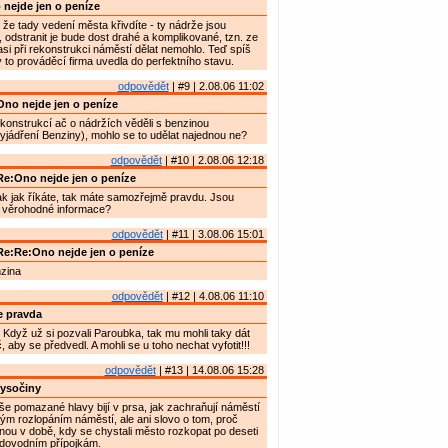
nejde jen o peníze
 že tady vedení města křivdíte - ty nádrže jsou
, odstranit je bude dost drahé a komplikované, tzn. ze
si při rekonstrukci náměstí dělat nemohlo. Teď spíš
y to prováděcí firma uvedla do perfektního stavu.
odpovědět
| #9 | 2.08.06 11:02
no nejde jen o peníze
konstrukcí ač o nádržích věděli s benzinou
vyjádření Benziny), mohlo se to udělat najednou ne?
odpovědět
| #10 | 2.08.06 12:18
e:Ono nejde jen o peníze
ak jak říkáte, tak máte samozřejmě pravdu. Jsou
 věrohodné informace?
odpovědět
| #11 | 3.08.06 15:01
e:Re:Ono nejde jen o peníze
nzina
odpovědět
| #12 | 4.08.06 11:10
e pravda
Když už si pozvali Paroubka, tak mu mohli taky dát
 aby se předvedl. A mohli se u toho nechat vyfotit!!!
odpovědět
| #13 | 14.08.06 15:28
ysočiny
e pomazané hlavy bijí v prsa, jak zachraňují náměstí
m rozlopáním náměstí, ale ani slovo o tom, proč
inou v době, kdy se chystali město rozkopat po deseti
odovodním přípojkám.