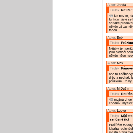
Autor:
Janda
Titulek:
Re:Re:
No nevím, ale
funkční, jistě s
se také pracoval
někdo už zaměřov
tápou.
Autor:
Bob
Titulek:
Průzku
Nějaký ten serió
jako hledači pok
někdo něco neově
Autor:
Max
Titulek:
Pánové
ono to začíná vy
drby a nechalo b
průzkum - to by m
Autor:
M.Dušín
Titulek:
Re:Pán
možná chce s
chodník, myslel 
Autor:
Ludva
Titulek:
Můžete 
seriózně říct
Pročítám to tady
lokalita rodinn
města a získávám