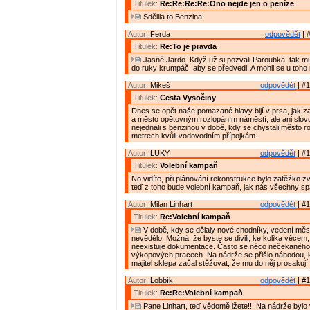
Titulek:
Re:Re:Re:Re:Ono nejde jen o peníze
Sdělila to Benzina
Autor:
Ferda
odpovědět
| 
Titulek:
Re:To je pravda
Jasně Jardo. Když už si pozvali Paroubka, tak mu
do ruky krumpáč, aby se předvedl. A mohli se u toho n
Autor:
Mikeš
odpovědět
| #1
Titulek:
Cesta Vysočiny
Dnes se opět naše pomazané hlavy bijí v prsa, jak z
a město opětovným rozlopáním náměstí, ale ani slov
nejednali s benzinou v době, kdy se chystali město r
metrech kvůli vodovodním přípojkám.
Autor:
LUKY
odpovědět
| #1
Titulek:
Volební kampaň
No vidíte, při plánování rekonstrukce bylo zatěžko z
teď z toho bude volební kampaň, jak nás všechny spa
Autor:
Milan Linhart
odpovědět
| #1
Titulek:
Re:Volební kampaň
V době, kdy se dělaly nové chodníky, vedení měs
nevědělo. Možná, že byste se divili, ke kolika věcem, 
neexistuje dokumentace. Často se něco nečekaného 
výkopových pracech. Na nádrže se přišlo náhodou, k
majitel sklepa začal stěžovat, že mu do něj prosakují 
Autor:
Lobbík
odpovědět
| #1
Titulek:
Re:Re:Volební kampaň
Pane Linhart, teď vědomě lžete!!! Na nádrže bylo