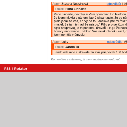
Autor:
Zuzana Neuvirtová
odpovědět
| #6
Titulek:
Pane Linharte
Pane Linharte, dovoluji si Vám oponovat. Do telefonu
že jsem mluvila s pánem, který si pamatuje, že se ná
ptala jsem se Vás, co Vy na to - doslova jste mi řekl:
mysleli, že tam ty nádrže nejsou." Píšu pro seriózní d
nijak neupravuji, je to pod mou úroveň. Lituju, že nejs
hovory nahrávané... Pokud Vás nějak článek urazil, 
jsem neměla v úmyslu.
Autor:
Luky
odpovědět
| #
Titulek:
Jando !!!
Jando ode mne získáváte za svůj příspěvek 100 bodů
Komentáře zastaveny, již není možno komentovat.
RSS
|
Redakce