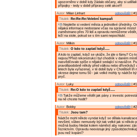
upozorněno v době kdy žádalo občany, aby si udělal
přípojky - tedy v době přípravy celé akce!!!
Autor:
Milan Linhart
odpovědět
| #1
Titulek:
Re:Re:Re:Volební kampaň
Nepleťte si vedení města a jednotlivé úředníky. 
nějaká informace nedostane včas na správné místo! 
zaměstnano přes 70 lidí a opravdu nemůžeme vědět,
leží na stole, pokud se s tím sami nepochlubí.
Autor:
Milkin
odpovědět
| #1
Titulek:
O kdo to zaplatí když.....
A kdo to zaplatí, když se ukáže, že jde o fámu? Co 
nejsou?Před rekonstrukcí byl chodník v daném místě 
nasvědčovalo spíše o nějaké sedající si navážce. P
pravděpodobně někdy před válkou nebo dříve(když 
letech byla vyřazena), v té době byly v Chotěboři tři 
okrese dejme tomu 50 - jak velké mohly ty nádrže b
pryč.
Autor:
Luky
odpovědět
| #1
Titulek:
Re:O kdo to zaplatí když.....
Takže můžeme vědět jak pány z investic potrest
na ně chcete hodit?
Autor:
Bobby
odpovědět
| #2
Titulek:
Jsou tam?
Nádrže mohl někdo vyndat když se dělala kanalizace 
nevšiml, vůbec nemusely být tak velké jak si někdo p
možná budou hledat kolem náměstí aby nakonec zjistil
řeznictvím. Opravdu neexistuje jiný způsob(technika) j
jsou než kopání?