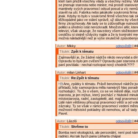
kteří tam přežili všechny vlády a všechny režimy. Vole
se jmenuje starosta nebo ministr, má prostě stanove
mantinely svých pravomocí odsud posud a víc nemůž
stavěl na uši. Fabrika nebo jakákoliv soukromá firma 
jinak. Kdyby to bylo v soukromé firmě všechno tak sl
těžkopádné jako ve státní správě, už dávno by vše
firmy zkrachovaly. Ale tady se to zdůvodňuje nutností
politici a úředníci stát nerozkradli. Množství afér, kte
televizi, však ukazuje, že navzdory všem složitostem
cestičku si stejně vždycky najde a že ty kontrolní m
možná nákladnější než je výše skutečně způsobený
Autor:
Mikky
odpovědět
| #4
Titulek:
Zpět k tématu
Zajímavější je, že žádné nádrže nikdo nevyndal a dír
Opravdu to bylo jen cvičení? Opravdu pan starosta n
paní povídala - nechal rozkopat nový chodník?!?!?
Autor:
milan Linhart
odpovědět
| #4
Titulek:
Re:Zpět k tématu
Ano, zpátky k tématu. Právě benzinové nádrže js
příkladů, kdy samospráva měla nanejvýš hlas poradní,
rozhodující. To, že o všem, co se ve městě děje, ro
starosta, je jen mýtus, který pochází z hluboké minulo
místostarosta, radní, zastupitelé, atd. mají pravomoci
Lidé nám většinou přisuzují pravomoci větší a od vol
zázraky. Ty se však v rámci pravomocí vedení měst
možností městské pokladny dít nemohou, ať už tady 
Pavel.
Autor:
László
odpovědět
| #4
Titulek:
Shrňme to
Bomba není ekologická, ale personální, není pod nám
radnici. Asi tak bych pana Linharta chápal