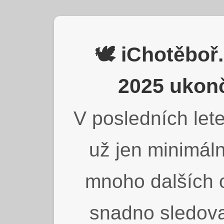
🕊️ iChotěbo
2025 ukonč
V posledních lete
už jen minimáln
mnoho dalších o
snadno sledova