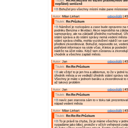
Titulek:
Re:Re:Můžete mi vážení přátelé(nebo al
nepřátel) seriózně
Bohužel pro všechny místní máte pane místostar
Autor:
Milan Linhart
odpovědět
| #3
Titulek:
Re:Průzkum
Náměstí je rozkopáno a zase bude opraveno na n
podniku Benzina v likvidaci. Akce neprobíhá na zákl
samosprávy, ale na základě úředního rozhodnutí. Úře
státní správa a do státní správy nemá vedení města 
státní správa chtěla, mohla vyzdvižení nádrží se s
předloni zkoordinovat. Bohužel, nepovedlo se, vede
potřebné informace na stole včas. A letos je poslední
nádrže na účet státu. Když tam zůstanou a zkoroduj
chodník a všechno zaplatí město.
Autor:
Jan
odpovědět
| #3
Titulek:
Re:Re:Průzkum
ale vždyť to je jen hra a alibismus, to že v jedné k
úředník města a ve vedlejší úředník státní správy n
Všechny je máte v jednom baráku a zkoordinovat to 
až takový problém
Autor:
Jan
odpovědět
| #3
Titulek:
Re:Re:Průzkum
navíc pan starosta sám to v tisku tak prezentoval
nápad vedení města
Autor:
Milan Linhart
odpovědět
| #3
Titulek:
Re:Re:Re:Průzkum
To je právě ta chyba, že je máme všechny v jed
vypadáme jako blbci, protože v očích veřejnosti zodp