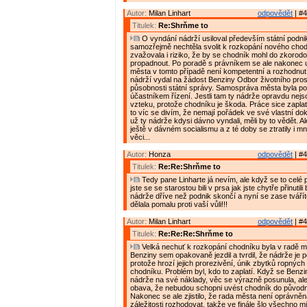
Autor:
Milan Linhart
odpovědět
| #4
Titulek:
Re:Shrňme to
O vyndání nádrží usiloval především státní podn
samozřejmě nechtěla svolit k rozkopání nového chod
zvažovala i riziko, že by se chodník mohl do zkorod
propadnout. Po poradě s právníkem se ale nakonec 
města v tomto případě není kompetentní a rozhodnut
nádrží vydal na žádost Benziny Odbor životního pros
působnosti státní správy. Samospráva města byla 
účastníkem řízení. Jestli tam ty nádrže opravdu nejsou
vzteku, protože chodníku je škoda. Práce sice zaplat
to víc se divím, že nemají pořádek ve své vlastní dok
už ty nádrže kdysi dávno vyndali, měli by to vědět. Al
ještě v dávném socialismu a z té doby se ztratily i m
věci...
Autor:
Honza
odpovědět
| #4
Titulek:
Re:Re:Shrňme to
Tedy pane Linharte já nevím, ale když se to celé p
jste se se starostou bili v prsa jak jste chytře přinutil
nádrže dříve než podnik skončí a nyní se zase tvářít
dělala pomalu proti vaší vůli!!!
Autor:
Milan Linhart
odpovědět
| #4
Titulek:
Re:Re:Re:Shrňme to
Velká nechuť k rozkopání chodníku byla v radě 
Benziny sem opakovaně jezdil a tvrdil, že nádrže je 
protože hrozí jejich prorezivění, únik zbytků ropných
chodníku. Problém byl, kdo to zaplatí. Když se Benzi
nádrže na své náklady, věc se výrazně posunula, ale
obava, že nebudou schopni uvést chodník do původn
Nakonec se ale zjistilo, že rada města není oprávněn
záležitosti rozhodovat, takže ve finále šlo všechno