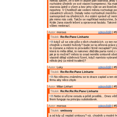
Někdy zjistím, že o tom ví aspoň pan starosta, jindy 
rozhodne úředník ve své vlastní kompetenci. Na malé
starosta úplně o všem a bez jeho vůle se ani lísteče
nepohne. V Chotěboři ale vedení města rozhoduje p
zásadních věcech. Detaily nebo rozhodnutí menšího 
samosprávě na úřednících. A o státní správě už nem
jde mimo nás celá. Takže se například nedozvíme, 
Krále Jana stavět lešení a opravovat fasádu. Takov
vůbec nedorazí.
Autor:
morous
odpovědět
| #5
Titulek:
Re:Re:Pane Linharte
když už se zde píše o těch chodnících. co ten n
chodník u modré hvězdy? bude se ta otřesná práce 
to zůstane a město to prováděcí firmě nezaplatí? míst
která to měla dělat, to nakonec dláždila parta romů z ú
jak je to možné? město to snad nemělo smluvně ošet
vlastně dělají výběrová řízení, když namísto vybrané 
někdo jiný (a méně kvalitní)?
Autor:
Luky
odpovědět
| #5
Titulek:
Re:Re:Re:Pane Linharte
No někomu známému se to draze zaplatí a ten ob
firmu aby něco zbylo
Autor:
Milan Linhart
odpovědět
| #5
Titulek:
Re:Re:Re:Re:Pane Linharte
Nebo si uřízne ostudu a ještě prodělá... Dnes vět
firem funguje na principu subdodávek.
Autor:
morous
odpovědět
| #5
Titulek:
smlouvy
a od kdy už neplatí smlouvy? viz. chodník u modré h