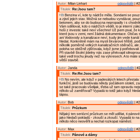
Autor:
Milan Linhart
odpovědět
| #2
Titulek:
Re:Jsou tam?
Benzina ví, kde ty nádrže měla. Sondami se pouz
a zjistí jejich stav. Možná se nebudou vyndávat, pouze
betonem, aby se do budoucna nepropadly i s chodn
Vám sdělovat, kdo o nádržích věděl, to je interní zálež
hoši z investic také neví všechno! Už jsem psal, že 
které jsou v zemi, není žádná dokumentace. Občas s
ani Vodovody a kanalizace neví, kudy jim vede kanál
hledat. Konkrétně mám na mysli škvárové hřiště, po
několik poměrně velkých kanalizačních sběračů, ale 
poloha se obtížně zjišťovala, když jsme ji potřebovali
Při stavbě školní jídelny nás zase překvapil silnoprou
také vedl trochu jinudy než na výkresech. A to máte 
větší stavbě.
Autor:
Janda
odpovědět
| #2
Titulek:
Re:Re:Jsou tam?
No nevím, ale když v padesátých letech přestala 
funkční, jistě se budovala někdy počátkem století, z
se také pracovalo všelijak, třeba už tam opravdu nej
někdo už zaměřoval? Vypadá to totiž jako když hleda
tápou.
Autor:
Bob
odpovědět
| #2
Titulek:
Průzkum
Nějaký ten seriózní průzkum se měl udělat, ti pánové
jako hledači pokladů - zkouší a zkouší. Vypadá to na
někdo něco neověřil a nechal rozkopat náměstí.
Autor:
Max
odpovědět
| #2
Titulek:
Pánové a dámy