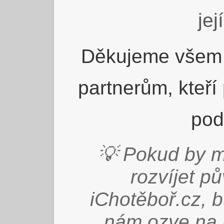
jej
Děkujeme všem 
partnerům, kteří
pod
💡 Pokud by m
rozvíjet p
iChotěboř.cz, 
nám ozve na