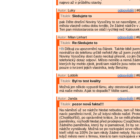
najevo až v průběhu stavby.
Autor:
Luky
odpovědět
| #6
Titulek:
Sledujete to
pak čtěte dnešní Noviny Vysočiny to se nasmějete, zj
města vlastně celou dobu tvrdilo, že žádné nádrže v 
Ten pan místostarosta se otáčí rychleji než Kalousek
Autor:
Milan Linhart
odpovědět
| #6
Titulek:
Re:Sledujete to
Děkuji za upozornění na článek. Takhle blbě jsem
novinářce do telefonu určitě neřekl! Ale už jsem zvyk
Noviny Vysočiny dost často necitují přesně, co jim č
telefonický dotaz odpoví. Město nemělo a nemá žádn
kterých by mohlo zjistit, jestli tam nádrže jsou nebo 
pouze o tvrzení jejich vlastníka, tedy Benziny.
Autor:
Lobbík
odpovědět
| #6
Titulek:
Byl to test kvality
Možná jen někdo vypustil fámu, aby otestoval jak ko
má naše město. A jak to dopadlo? Vidíte sami...
Autor:
Janda
odpovědět
| #6
Titulek:
pozor nová fakta!!!
Na náměstí už se nádrže hledat nebudou, tam už hle
navíc pamětníci tvrdí, že už kdysi někdo našel. Prot
(Chotěbořští), po oprávněné kritice, že se měli přede
pamětníky, rozhodli hledat před prodejnou CoopDisko
žádného pamětníka, který by si pamatoval, že by se
nádrže vyndávaly. Možná se po rozkopání ozve něko
kteří vědí na 100% že tam nikdy žádné nebyly. Nu co
když město není s firmou, která to tam rozkopává v ko