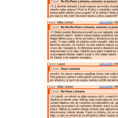
Titulek:
Re:Re:Pane Linharte, nemohu si pomoci
Z těchhle dohadů a úvah nejsem ani trošku moudr
nádrže nebo nejsou? Proč ty tři díry v chodníku zaházeli
budou ještě někde znovu kopat? Ví to někdo? Nebo 
jen názory lidí, kteří šli právě okolo a něco zaslechli?
Autor:
Milan Linhart
odpovědět
| #5
Titulek:
Re:Re:Re:Pane Linharte, nemohu si pom
Státní podnik Benzina provádí na své náklady vý
odstranění nádrží. Vedení města žádné průběžné zp
Najatí dělníci jsou z firmy až kdesi z Broumova (to jsm
autě). Ti nám sdělili, že nádrže zatím nenašli. Jaký b
Benziny nevíme. Je možné, že tam nádrže nejsou a j
o kus dál. Vypadá to, že Benzina nemá k dispozici p
dokumentaci a že tápe. Nádrže jsou jejich majetkem 
svůj majetek hledat, nalézt a pak s ním nějak naložit
že žádný svůj majetek nenajdou.
Autor:
Luboš
odpovědět
| #5
Titulek:
Pane Linharte
myslím, že název radnice vyjadřuje místo, kde sídlo 
Pod pojmem radnice vidím jasně samosprávu. I když 
jiní úředníci, ty bych do pojmu radnice určitě nezahrn
Autor:
Milan Linhart
odpovědět
| #5
Titulek:
Re:Pane Linharte
Luboši, ve městě se děje spoustu věcí, o kterých 
úředníci a nikoliv rada. Někdy rada vydá obecné rozh
zařadí nějakou věc do rozpočtu na kalendářní rok, al
způsobu provedení už rozhodne úředník, který tu vě
práce. Někdy je vedení města včetně rady alespoň 
informováno, někdy nikoliv. Často si všimnu, že se 
děje, a sám se musím jít na příslušný odbor zeptat n