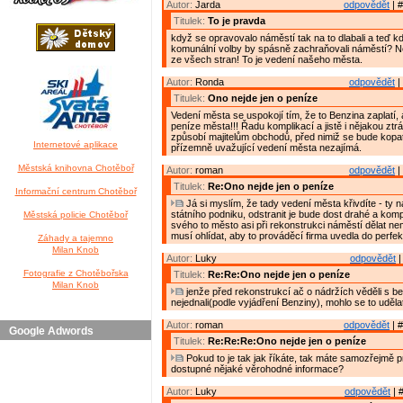
Autor:
Jarda
odpovědět
| #
Titulek:
To je pravda
když se opravovalo náměstí tak na to dlabali a teď kd
komunální volby by spásně zachraňovali náměstí? Ne
ze všech stran! To je vedení našeho města.
Autor:
Ronda
odpovědět
|
Titulek:
Ono nejde jen o peníze
Vedení města se uspokojí tím, že to Benzina zaplatí, 
peníze města!!! Řadu komplikací a jistě i nějakou ztr
způsobí majitelům obchodů, před nimiž se bude kopat
Internetové aplikace
přízemně uvažující vedení města nezajímá.
Městská knihovna Chotěboř
Autor:
roman
odpovědět
|
Titulek:
Re:Ono nejde jen o peníze
Informační centrum Chotěboř
Já si myslím, že tady vedení města křivdíte - ty 
státního podniku, odstranit je bude dost drahé a komp
Městská policie Chotěboř
svého to město asi při rekonstrukci náměstí dělat ne
musí ohlídat, aby to prováděcí firma uvedla do perfek
Záhady a tajemno
Milan Knob
Autor:
Luky
odpovědět
|
Fotografie z Chotěbořska
Titulek:
Re:Re:Ono nejde jen o peníze
Milan Knob
jenže před rekonstrukcí ač o nádržích věděli s b
nejednali(podle vyjádření Benziny), mohlo se to uděl
Autor:
roman
odpovědět
| #
Google Adwords
Titulek:
Re:Re:Re:Ono nejde jen o peníze
Pokud to je tak jak říkáte, tak máte samozřejmě 
dostupné nějaké věrohodné informace?
Autor:
Luky
odpovědět
| 