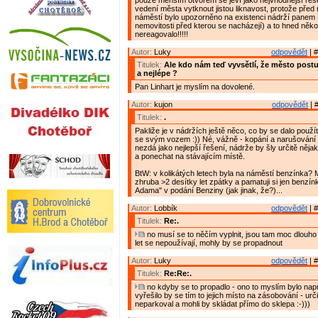
pouze menším otvorem se jeví jako nejvhodnější řeše
vedení města vytknout jistou liknavost, protože před
náměstí bylo upozorněno na existenci nádrží panem 
nemovitosti před kterou se nacházejí) a to hned několi
nereagovalo!!!!!
Autor:
Luky
odpovědět
| #
Titulek:
Ale kdo nám teď vyvsětlí, že město post
a nejlépe ?
Pan Linhart je myslím na dovolené.
Autor:
kujon
odpovědět
| 
Titulek:
.
Pakliže je v nádržích ještě něco, co by se dalo použít
se svým vozem :)) Né, vážně - kopání a narušování s
nezdá jako nejlepší řešení, nádrže by šly určitě nějak
a ponechat na stávajícím místě.
BtW: v kolikátých letech byla na náměstí benzínka?
zhruba >2 desítky let zpátky a pamatuji si jen benzín
Adama" v podání Benziny (jak jinak, že?)...
Autor:
Lobbík
odpovědět
| #
Titulek:
Re:.
no musí se to něčím vyplnit, jsou tam moc dlouho
let se nepoužívají, mohly by se propadnout
Autor:
Luky
odpovědět
| #
Titulek:
Re:Re:.
no kdyby se to propadlo - ono to myslím bylo napůl
vyřešilo by se tím to jejich místo na zásobování - urč
neparkoval a mohli by skládat přímo do sklepa :-)))