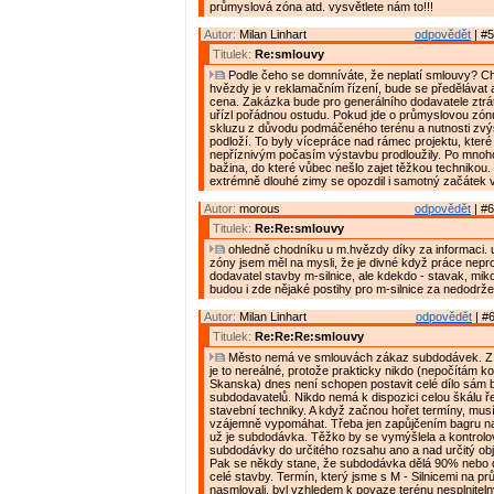
průmyslová zóna atd. vysvětlete nám to!!!
Autor:
Milan Linhart
odpovědět
| #5
Titulek:
Re:smlouvy
Podle čeho se domníváte, že neplatí smlouvy? C
hvězdy je v reklamačním řízení, bude se předělávat
cena. Zakázka bude pro generálního dodavatele ztrát
uřízl pořádnou ostudu. Pokud jde o průmyslovou zón
skluzu z důvodu podmáčeného terénu a nutnosti zvý
podloží. To byly vícepráce nad rámec projektu, které
nepříznivým počasím výstavbu prodloužily. Po mnoho
bažina, do které vůbec nešlo zajet těžkou technikou
extrémně dlouhé zimy se opozdil i samotný začátek 
Autor:
morous
odpovědět
| #6
Titulek:
Re:Re:smlouvy
ohledně chodníku u m.hvězdy díky za informaci.
zóny jsem měl na mysli, že je divné když práce neprov
dodavatel stavby m-silnice, ale kdekdo - stavak, mik
budou i zde nějaké postihy pro m-silnice za nedodrž
Autor:
Milan Linhart
odpovědět
| #6
Titulek:
Re:Re:Re:smlouvy
Město nemá ve smlouvách zákaz subdodávek. Z 
je to nereálné, protože prakticky nikdo (nepočítám k
Skanska) dnes není schopen postavit celé dílo sám 
subdodavatelů. Nikdo nemá k dispozici celou škálu ř
stavební techniky. A když začnou hořet termíny, musí
vzájemně vypomáhat. Třeba jen zapůjčením bagru na 
už je subdodávka. Těžko by se vymýšlela a kontrolo
subdodávky do určitého rozsahu ano a nad určitý ob
Pak se někdy stane, že subdodávka dělá 90% nebo
celé stavby. Termín, který jsme s M - Silnicemi na 
nasmlovali, byl vzhledem k povaze terénu nesplnitelný