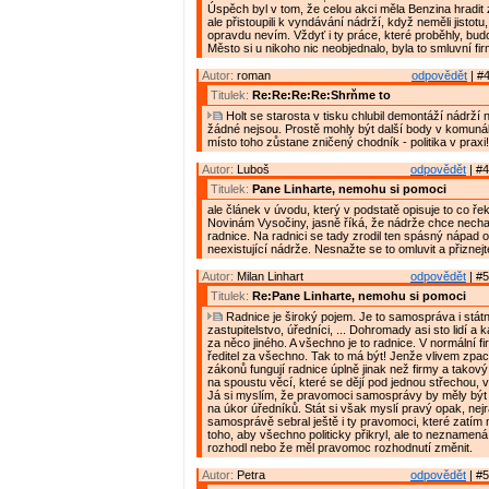
Úspěch byl v tom, že celou akci měla Benzina hradit
ale přistoupili k vyndávání nádrží, když neměli jistotu,
opravdu nevím. Vždyť i ty práce, které proběhly, budo
Město si u nikoho nic neobjednalo, byla to smluvní fi
Autor:
roman
odpovědět
| #4
Titulek:
Re:Re:Re:Re:Shrňme to
Holt se starosta v tisku chlubil demontáží nádrží 
žádné nejsou. Prostě mohly být další body v komuná
místo toho zůstane zničený chodník - politika v praxi!
Autor:
Luboš
odpovědět
| #4
Titulek:
Pane Linharte, nemohu si pomoci
ale článek v úvodu, který v podstatě opisuje to co ře
Novinám Vysočiny, jasně říká, že nádrže chce nechat
radnice. Na radnici se tady zrodil ten spásný nápad o
neexistující nádrže. Nesnažte se to omluvit a přiznej
Autor:
Milan Linhart
odpovědět
| #5
Titulek:
Re:Pane Linharte, nemohu si pomoci
Radnice je široký pojem. Je to samospráva i státn
zastupitelstvo, úředníci, ... Dohromady asi sto lidí a
za něco jiného. A všechno je to radnice. V normální 
ředitel za všechno. Tak to má být! Jenže vlivem zp
zákonů fungují radnice úplně jinak než firmy a takov
na spoustu věcí, které se dějí pod jednou střechou, 
Já si myslím, že pravomoci samosprávy by měly být
na úkor úředníků. Stát si však myslí pravý opak, nejr
samosprávě sebral ještě i ty pravomoci, které zatím 
toho, aby všechno politicky přikryl, ale to neznamená
rozhodl nebo že měl pravomoc rozhodnutí změnit.
Autor:
Petra
odpovědět
| #5