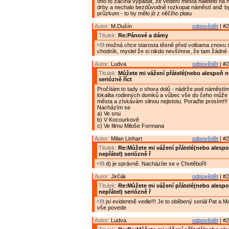
ono to začíná vypadat, že vedení města naletělo na 
drby a nechalo bezdůvodně rozkopat náměstí aniž by z
průzkum - to by mělo jít z něčího platu
Autor:
M.Dušín
odpovědět
| #2
Titulek:
Re:Pánové a dámy
možná chce starosta těsně před volbama znovu s
chodník, myslel že si nikdo nevšímne, že tam žádné
Autor:
Ludva
odpovědět
| #2
Titulek:
Můžete mi vážení přátelé(nebo alespoň n
seriózně říct
Pročítám to tady o shora dolů - nádrže pod náměstím 
lokalita rodinných domků a vůbec vše do čeho může 
města a získávám silnou nejistotu. Poraďte prosím!!!
Nacházím se
a) Ve snu
b) V Kocourkově
c) Ve filmu Miloše Formana
Autor:
Milan Linhart
odpovědět
| #2
Titulek:
Re:Můžete mi vážení přátelé(nebo alesp
nepřátel) seriózně ř
d) je správně. Nacházíte se v Chotěboři!
Autor:
Jirčák
odpovědět
| #2
Titulek:
Re:Můžete mi vážení přátelé(nebo alesp
nepřátel) seriózně ř
jsi evidentně vedle!!! Je to oblíbený seriál Pat a M
vše povede
Autor:
Ludva
odpovědět
| #2