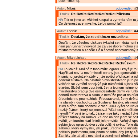
celé mimo něj.
Autor:
Mikeš
odpovědět
| #3
Titulek:
Re:Re:Re:Re:Re:Re:Re:Re:Průzkum
Tak to jsme asi všichni zaspali a vyrostla nám tu j
Co defenestrace, myslíte, že by pomohla?
Autor:
Lobbík
odpovědět
| #4
Titulek:
Doufám, že zde diskuze nezanikne.
Doufám, že všechny diskuze tykající se města nyní 
nám pan Linhart vysvětlil, že za vše dobré mohou st
místastarostou a za vše zlé a špatné neodvolatelný s
Autor:
Milan Linhart
odpovědět
| #4
Titulek:
Re:Re:Re:Re:Re:Re:Re:Re:Re:Průzkum
To Mikeš: Možná z toho máte legraci, i když je to s
Například noví a noví ministři obrany jsou generalitě
k smíchu, protože každý ví, že politici přicházejí a od
generál zůstává. Na ostatních ministerstvech je to p
volbách se vymění nanejvýš pár náměstků a jinak vš
starém. Slyšel jsem vyprávět, že na jednom nejmen
ministerstvu pracují dvě osmdesátileté dámy ve fun
odborů ministerstva a nikdo je nemůže poslat do dů
úřednících to neumožňuje. Představte si, že ty dvě
na starobní důchod už za Gustáva Husáka, ale neodeš
1989 a dřepí tam dodnes! V roce 2003 vyšel na Nevi
hezký článek, který se jmenoval "Vládnou nám úřední
nevolili!" Prostě je to tak. Já jsem se taky nestačil div
přišel z fabriky na radnici. Ze dne na den jsem se ocit
světě, ve kterém platí úplně jiná pravidla. Veřejná s
sektor jsou opravdu dva zcela odlišné světy. To je 
zákonů, který vymysleli, jak jinak, úředníci na minist
politici v parlamentu jsou jenom od toho, aby jim ty z
Za nitky ale tahají ti neznámí a bezejmení úředníci na