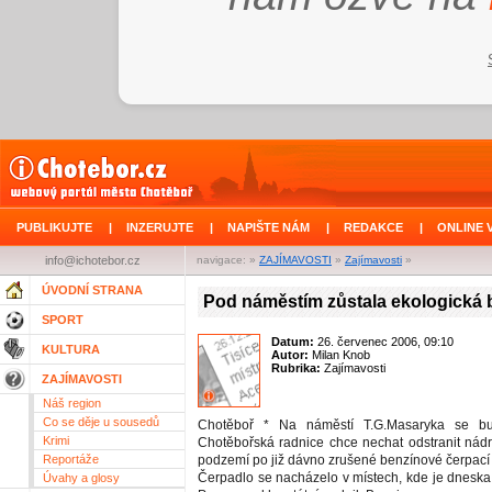
PUBLIKUJTE
|
INZERUJTE
|
NAPIŠTE NÁM
|
REDAKCE
|
ONLINE 
info@ichotebor.cz
navigace: »
ZAJÍMAVOSTI
»
Zajímavosti
»
ÚVODNÍ STRANA
Pod náměstím zůstala ekologická
SPORT
Datum:
26. červenec 2006, 09:10
KULTURA
Autor:
Milan Knob
Rubrika:
Zajímavosti
ZAJÍMAVOSTI
Náš region
Co se děje u sousedů
Chotěboř * Na náměstí T.G.Masaryka se bu
Krimi
Chotěbořská radnice chce nechat odstranit nádrž
Reportáže
podzemí po již dávno zrušené benzínové čerpací s
Čerpadlo se nacházelo v místech, kde je dneska
Úvahy a glosy