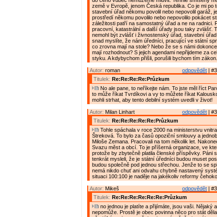
do čeho vůbec nemůžeme mluvit. Tenhle smíšený m
země v Evropě, jenom Česká republika. Co je mi po to
stavební úřad někomu povolil nebo nepovolil garáž, jes
prostředí někomu povolilo nebo nepovolilo pokácet s
záležitosti patří na samostatný úřad a ne na radnici. 
pracovní, katastrální a další úřady jsou taky zvlášť. 
nemohl být zvlášť i živnostenský úřad, stavební úřad
snad myslíte, že nám úředníci, pracující ve státní spr
co zrovna mají na stole? Nebo že se s námi dokonce c
mají rozhodnout? S jejich agendami nepřijdeme za ce
styku. A kdybychom přišli, porušili bychom tím zákon
Autor:
roman
odpovědět
| #3
Titulek:
Re:Re:Re:Re:Průzkum
No ale pane, to neříkejte nám. To jste měl říct Pa
to může říkat Tvrdíkovi a vy to můžete říkat Kalousko
mohli strhat, aby tento debilní systém uvedli v život!
Autor:
Milan Linhart
odpovědět
| #3
Titulek:
Re:Re:Re:Re:Re:Průzkum
Tohle spáchala v roce 2000 na ministerstvu vnitra
Štreková. To bylo za časů opoziční smlouvy a jedno
Miloše Zemana. Pracovali na tom několik let. Nakonec
Svazu měst a obcí. To je příšerná organizace, ve kte
protože by zbytečně platila členské příspěvky. Páni s
tenkrát mysleli, že je státní úředníci budou muset po
budou společně pod jednou střechou. Jenže to se sple
nemá nikdo chuť ani odvahu chybně nastavený systé
situaci 100:100 je naděje na jakékoliv reformy čehoko
Autor:
Mikeš
odpovědět
| #3
Titulek:
Re:Re:Re:Re:Re:Re:Průzkum
no jednou je platíte a přijímáte, jsou vaši. Nějaký
nepomůže. Prostě je obec povinna něco pro stát dělat