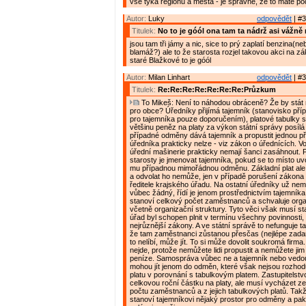
vše týká regionu a města - je správně, že to máte po
Autor:
Luky
odpovědět
| #3
Titulek:
No to je góól ona tam ta nádrž asi vážně 
jsou tam tři jámy a nic, sice to prý zaplatí benzina(n
blamáž?) ale to že starosta rozjel takovou akci na zá
staré Blažkové to je góól
Autor:
Milan Linhart
odpovědět
| #3
Titulek:
Re:Re:Re:Re:Re:Re:Re:Průzkum
To Mikeš: Není to náhodou obráceně? Že by stát 
pro obce? Úředníky přijímá tajemník (stanovisko pří
pro tajemníka pouze doporučením), platové tabulky st
většinu peněz na platy za výkon státní správy posílá 
případné odměny dává tajemník a propustit jednou př
úředníka prakticky nelze - viz zákon o úřednících. V
úřední mašinerie prakticky nemají šanci zasáhnout.
starosty je jmenovat tajemníka, pokud se to místo uvo
mu případnou mimořádnou odměnu. Základní plat ale
a odvolat ho nemůže, jen v případě porušení zákona
ředitele krajského úřadu. Na ostatní úředníky už nemá
vůbec žádný, řídí je jenom prostřednictvím tajemník
stanoví celkový počet zaměstnanců a schvaluje orga
včetně organizační struktury. Tyto věci však musí sta
úřad byl schopen plnit v termínu všechny povinnosti,
nejrůznější zákony. A ve státní správě to nefunguje ta
že tam zaměstnanci zůstanou přesčas (nejlépe zad
to nelíbí, může jít. To si může dovolit soukromá firma
nejde, protože nemůžete lidi propustit a nemůžete ji
peníze. Samospráva vůbec ne a tajemník nebo vedo
mohou jít jenom do odměn, které však nejsou rozhodu
platu v porovnání s tabulkovým platem. Zastupitelstv
celkovou roční částku na platy, ale musí vycházet z
počtu zaměstnanců a z jejich tabulkových platů. Tak
stanoví tajemníkovi nějaký prostor pro odměny a pak