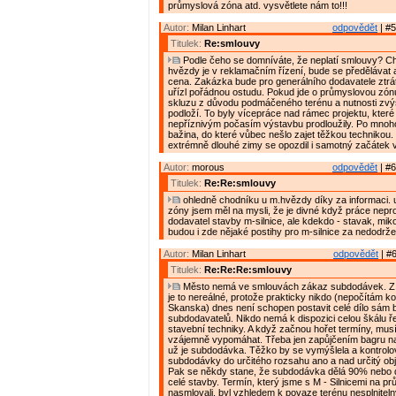
průmyslová zóna atd. vysvětlete nám to!!!
Autor:
Milan Linhart
odpovědět
| #5
Titulek:
Re:smlouvy
Podle čeho se domníváte, že neplatí smlouvy? C
hvězdy je v reklamačním řízení, bude se předělávat
cena. Zakázka bude pro generálního dodavatele ztrát
uřízl pořádnou ostudu. Pokud jde o průmyslovou zón
skluzu z důvodu podmáčeného terénu a nutnosti zvý
podloží. To byly vícepráce nad rámec projektu, které
nepříznivým počasím výstavbu prodloužily. Po mnoho
bažina, do které vůbec nešlo zajet těžkou technikou
extrémně dlouhé zimy se opozdil i samotný začátek 
Autor:
morous
odpovědět
| #6
Titulek:
Re:Re:smlouvy
ohledně chodníku u m.hvězdy díky za informaci.
zóny jsem měl na mysli, že je divné když práce neprov
dodavatel stavby m-silnice, ale kdekdo - stavak, mik
budou i zde nějaké postihy pro m-silnice za nedodrž
Autor:
Milan Linhart
odpovědět
| #6
Titulek:
Re:Re:Re:smlouvy
Město nemá ve smlouvách zákaz subdodávek. Z 
je to nereálné, protože prakticky nikdo (nepočítám k
Skanska) dnes není schopen postavit celé dílo sám 
subdodavatelů. Nikdo nemá k dispozici celou škálu ř
stavební techniky. A když začnou hořet termíny, musí
vzájemně vypomáhat. Třeba jen zapůjčením bagru na 
už je subdodávka. Těžko by se vymýšlela a kontrolo
subdodávky do určitého rozsahu ano a nad určitý ob
Pak se někdy stane, že subdodávka dělá 90% nebo
celé stavby. Termín, který jsme s M - Silnicemi na 
nasmlovali, byl vzhledem k povaze terénu nesplnitelný