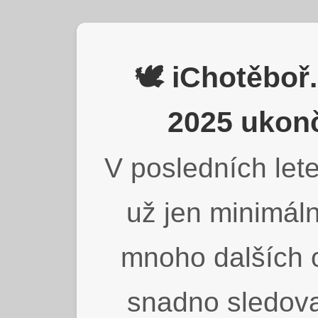
🕊️ iChotěbo
2025 ukonč
V posledních lete
už jen minimáln
mnoho dalších o
snadno sledova