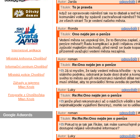
Autor:
Jarda
odpovědět
| #
Titulek:
To je pravda
když se opravovalo náměstí tak na to dlabali a teď kd
komunální volby by spásně zachraňovali náměstí? Ne
ze všech stran! To je vedení našeho města.
Autor:
Ronda
odpovědět
|
Titulek:
Ono nejde jen o peníze
Vedení města se uspokojí tím, že to Benzina zaplatí, 
peníze města!!! Řadu komplikací a jistě i nějakou ztr
způsobí majitelům obchodů, před nimiž se bude kopat
Internetové aplikace
přízemně uvažující vedení města nezajímá.
Městská knihovna Chotěboř
Autor:
roman
odpovědět
|
Titulek:
Re:Ono nejde jen o peníze
Informační centrum Chotěboř
Já si myslím, že tady vedení města křivdíte - ty 
státního podniku, odstranit je bude dost drahé a komp
Městská policie Chotěboř
svého to město asi při rekonstrukci náměstí dělat ne
musí ohlídat, aby to prováděcí firma uvedla do perfek
Záhady a tajemno
Milan Knob
Autor:
Luky
odpovědět
|
Fotografie z Chotěbořska
Titulek:
Re:Re:Ono nejde jen o peníze
Milan Knob
jenže před rekonstrukcí ač o nádržích věděli s b
nejednali(podle vyjádření Benziny), mohlo se to uděl
Autor:
roman
odpovědět
| #
Google Adwords
Titulek:
Re:Re:Re:Ono nejde jen o peníze
Pokud to je tak jak říkáte, tak máte samozřejmě 
dostupné nějaké věrohodné informace?
Autor:
Luky
odpovědět
| 