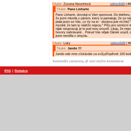
Autor:
Zuzana Neuvirtová
odpovědět
| #6
Titulek:
Pane Linharte
Pane Linharte, dovoluji si Vám oponovat. Do telefonu
že jsem mluvila s pánem, který si pamatuje, že se ná
ptala jsem se Vás, co Vy na to - doslova jste mi řekl:
mysleli, že tam ty nádrže nejsou." Píšu pro seriózní d
nijak neupravuji, je to pod mou úroveň. Lituju, že nejs
hovory nahrávané... Pokud Vás nějak článek urazil, 
jsem neměla v úmyslu.
Autor:
Luky
odpovědět
| #
Titulek:
Jando !!!
Jando ode mne získáváte za svůj příspěvek 100 bodů
Komentáře zastaveny, již není možno komentovat.
RSS
|
Redakce