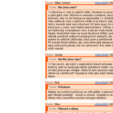
Autor:
Milan Linhart
odpovědět
| #2
Titulek:
Re:Jsou tam?
Benzina ví, kde ty nádrže měla. Sondami se pouz
a zjistí jejich stav. Možná se nebudou vyndávat, pouze
betonem, aby se do budoucna nepropadly i s chodn
Vám sdělovat, kdo o nádržích věděl, to je interní zálež
hoši z investic také neví všechno! Už jsem psal, že 
které jsou v zemi, není žádná dokumentace. Občas s
ani Vodovody a kanalizace neví, kudy jim vede kanál
hledat. Konkrétně mám na mysli škvárové hřiště, po
několik poměrně velkých kanalizačních sběračů, ale 
poloha se obtížně zjišťovala, když jsme ji potřebovali
Při stavbě školní jídelny nás zase překvapil silnoprou
také vedl trochu jinudy než na výkresech. A to máte 
větší stavbě.
Autor:
Janda
odpovědět
| #2
Titulek:
Re:Re:Jsou tam?
No nevím, ale když v padesátých letech přestala 
funkční, jistě se budovala někdy počátkem století, z
se také pracovalo všelijak, třeba už tam opravdu nej
někdo už zaměřoval? Vypadá to totiž jako když hleda
tápou.
Autor:
Bob
odpovědět
| #2
Titulek:
Průzkum
Nějaký ten seriózní průzkum se měl udělat, ti pánové
jako hledači pokladů - zkouší a zkouší. Vypadá to na
někdo něco neověřil a nechal rozkopat náměstí.
Autor:
Max
odpovědět
| #2
Titulek:
Pánové a dámy