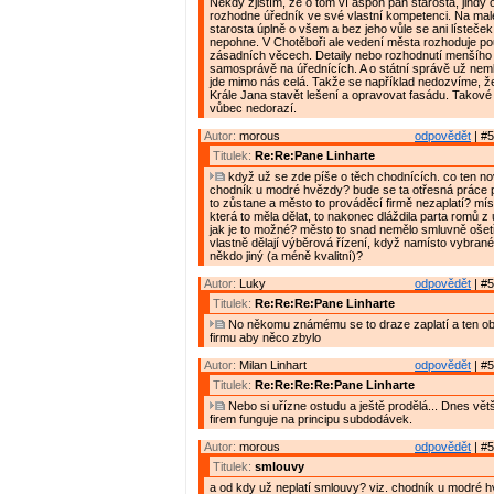
Někdy zjistím, že o tom ví aspoň pan starosta, jindy 
rozhodne úředník ve své vlastní kompetenci. Na malé
starosta úplně o všem a bez jeho vůle se ani lísteče
nepohne. V Chotěboři ale vedení města rozhoduje p
zásadních věcech. Detaily nebo rozhodnutí menšího 
samosprávě na úřednících. A o státní správě už nem
jde mimo nás celá. Takže se například nedozvíme, 
Krále Jana stavět lešení a opravovat fasádu. Takov
vůbec nedorazí.
Autor:
morous
odpovědět
| #5
Titulek:
Re:Re:Pane Linharte
když už se zde píše o těch chodnících. co ten n
chodník u modré hvězdy? bude se ta otřesná práce 
to zůstane a město to prováděcí firmě nezaplatí? míst
která to měla dělat, to nakonec dláždila parta romů z ú
jak je to možné? město to snad nemělo smluvně ošet
vlastně dělají výběrová řízení, když namísto vybrané 
někdo jiný (a méně kvalitní)?
Autor:
Luky
odpovědět
| #5
Titulek:
Re:Re:Re:Pane Linharte
No někomu známému se to draze zaplatí a ten ob
firmu aby něco zbylo
Autor:
Milan Linhart
odpovědět
| #5
Titulek:
Re:Re:Re:Re:Pane Linharte
Nebo si uřízne ostudu a ještě prodělá... Dnes vět
firem funguje na principu subdodávek.
Autor:
morous
odpovědět
| #5
Titulek:
smlouvy
a od kdy už neplatí smlouvy? viz. chodník u modré h