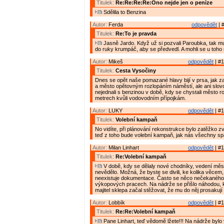
Titulek:
Re:Re:Re:Re:Ono nejde jen o peníze
Sdělila to Benzina
Autor:
Ferda
odpovědět
| 
Titulek:
Re:To je pravda
Jasně Jardo. Když už si pozvali Paroubka, tak mu
do ruky krumpáč, aby se předvedl. A mohli se u toho n
Autor:
Mikeš
odpovědět
| #1
Titulek:
Cesta Vysočiny
Dnes se opět naše pomazané hlavy bijí v prsa, jak z
a město opětovným rozlopáním náměstí, ale ani slov
nejednali s benzinou v době, kdy se chystali město r
metrech kvůli vodovodním přípojkám.
Autor:
LUKY
odpovědět
| #1
Titulek:
Volební kampaň
No vidíte, při plánování rekonstrukce bylo zatěžko z
teď z toho bude volební kampaň, jak nás všechny spa
Autor:
Milan Linhart
odpovědět
| #1
Titulek:
Re:Volební kampaň
V době, kdy se dělaly nové chodníky, vedení měs
nevědělo. Možná, že byste se divili, ke kolika věcem, 
neexistuje dokumentace. Často se něco nečekaného 
výkopových pracech. Na nádrže se přišlo náhodou, k
majitel sklepa začal stěžovat, že mu do něj prosakují 
Autor:
Lobbík
odpovědět
| #1
Titulek:
Re:Re:Volební kampaň
Pane Linhart, teď vědomě lžete!!! Na nádrže bylo