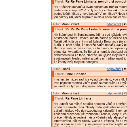
Titulek:
Re:Re:Pane Linharte, nemohu si pomoci
Z těchhle dohadů a úvah nejsem ani trošku moudr
nádrže nebo nejsou? Proč ty tři díry v chodníku zaházeli
budou ještě někde znovu kopat? Ví to někdo? Nebo 
jen názory lidí, kteří šli právě okolo a něco zaslechli?
Autor:
Milan Linhart
odpovědět
| #5
Titulek:
Re:Re:Re:Pane Linharte, nemohu si pom
Státní podnik Benzina provádí na své náklady vý
odstranění nádrží. Vedení města žádné průběžné zp
Najatí dělníci jsou z firmy až kdesi z Broumova (to jsm
autě). Ti nám sdělili, že nádrže zatím nenašli. Jaký b
Benziny nevíme. Je možné, že tam nádrže nejsou a j
o kus dál. Vypadá to, že Benzina nemá k dispozici p
dokumentaci a že tápe. Nádrže jsou jejich majetkem 
svůj majetek hledat, nalézt a pak s ním nějak naložit
že žádný svůj majetek nenajdou.
Autor:
Luboš
odpovědět
| #5
Titulek:
Pane Linharte
myslím, že název radnice vyjadřuje místo, kde sídlo 
Pod pojmem radnice vidím jasně samosprávu. I když 
jiní úředníci, ty bych do pojmu radnice určitě nezahrn
Autor:
Milan Linhart
odpovědět
| #5
Titulek:
Re:Pane Linharte
Luboši, ve městě se děje spoustu věcí, o kterých 
úředníci a nikoliv rada. Někdy rada vydá obecné rozh
zařadí nějakou věc do rozpočtu na kalendářní rok, al
způsobu provedení už rozhodne úředník, který tu vě
práce. Někdy je vedení města včetně rady alespoň 
informováno, někdy nikoliv. Často si všimnu, že se 
děje, a sám se musím jít na příslušný odbor zeptat n