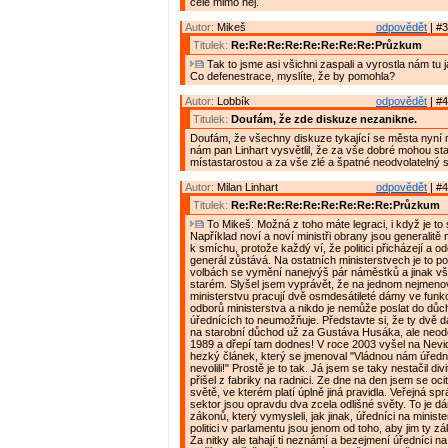
celé mimo něj.
Autor:
Mikeš
odpovědět
| #3
Titulek:
Re:Re:Re:Re:Re:Re:Re:Re:Průzkum
Tak to jsme asi všichni zaspali a vyrostla nám tu j
Co defenestrace, myslíte, že by pomohla?
Autor:
Lobbík
odpovědět
| #4
Titulek:
Doufám, že zde diskuze nezanikne.
Doufám, že všechny diskuze tykající se města nyní 
nám pan Linhart vysvětlil, že za vše dobré mohou st
místastarostou a za vše zlé a špatné neodvolatelný s
Autor:
Milan Linhart
odpovědět
| #4
Titulek:
Re:Re:Re:Re:Re:Re:Re:Re:Re:Průzkum
To Mikeš: Možná z toho máte legraci, i když je to s
Například noví a noví ministři obrany jsou generalitě
k smíchu, protože každý ví, že politici přicházejí a od
generál zůstává. Na ostatních ministerstvech je to p
volbách se vymění nanejvýš pár náměstků a jinak vš
starém. Slyšel jsem vyprávět, že na jednom nejmen
ministerstvu pracují dvě osmdesátileté dámy ve fun
odborů ministerstva a nikdo je nemůže poslat do dů
úřednících to neumožňuje. Představte si, že ty dvě
na starobní důchod už za Gustáva Husáka, ale neodeš
1989 a dřepí tam dodnes! V roce 2003 vyšel na Nevi
hezký článek, který se jmenoval "Vládnou nám úřední
nevolili!" Prostě je to tak. Já jsem se taky nestačil div
přišel z fabriky na radnici. Ze dne na den jsem se ocit
světě, ve kterém platí úplně jiná pravidla. Veřejná s
sektor jsou opravdu dva zcela odlišné světy. To je 
zákonů, který vymysleli, jak jinak, úředníci na minist
politici v parlamentu jsou jenom od toho, aby jim ty z
Za nitky ale tahají ti neznámí a bezejmení úředníci na