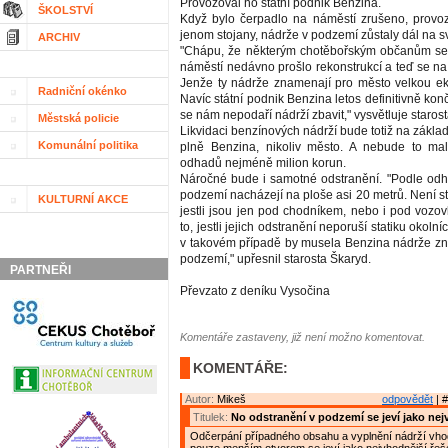
Provozoval ho státní podnik Benzina.
ŠKOLSTVÍ
Když bylo čerpadlo na náměstí zrušeno, provoz
jenom stojany, nádrže v podzemí zůstaly dál na s
ARCHIV
"Chápu, že některým chotěbořským občanům se 
náměstí nedávno prošlo rekonstrukcí a teď se n
Jenže ty nádrže znamenají pro město velkou ek
Radniční okénko
Navíc státní podnik Benzina letos definitivně konč
se nám nepodaří nádrží zbavit," vysvětluje staro
Městská policie
Likvidaci benzínových nádrží bude totiž na zákla
Komunální politika
plně Benzina, nikoliv město. A nebude to mal
odhadů nejméně milion korun.
Náročné bude i samotné odstranění. "Podle od
podzemí nacházejí na ploše asi 20 metrů. Není st
KULTURNÍ AKCE
jestli jsou jen pod chodníkem, nebo i pod vozo
to, jestli jejich odstranění neporuší statiku okol
v takovém případě by musela Benzina nádrže zn
podzemí," upřesnil starosta Škaryd.
PARTNEŘI
Převzato z deníku Vysočina
Komentáře zastaveny, již není možno komentovat.
KOMENTÁŘE:
Autor:
Mikeš
odpovědět
| #
Titulek:
No odstranění v podzemí se jeví jako nej
Odčerpání případného obsahu a vyplnění nádrží vh