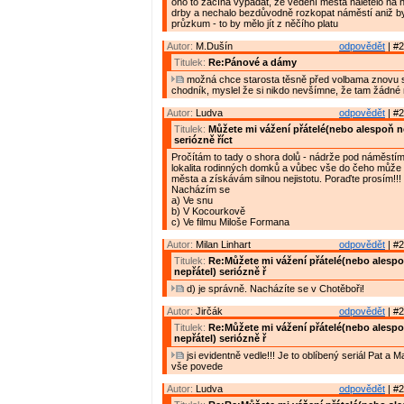
ono to začíná vypadat, že vedení města naletělo na 
drby a nechalo bezdůvodně rozkopat náměstí aniž by z
průzkum - to by mělo jít z něčího platu
Autor:
M.Dušín
odpovědět
| #2
Titulek:
Re:Pánové a dámy
možná chce starosta těsně před volbama znovu s
chodník, myslel že si nikdo nevšímne, že tam žádné
Autor:
Ludva
odpovědět
| #2
Titulek:
Můžete mi vážení přátelé(nebo alespoň n
seriózně říct
Pročítám to tady o shora dolů - nádrže pod náměstím 
lokalita rodinných domků a vůbec vše do čeho může 
města a získávám silnou nejistotu. Poraďte prosím!!!
Nacházím se
a) Ve snu
b) V Kocourkově
c) Ve filmu Miloše Formana
Autor:
Milan Linhart
odpovědět
| #2
Titulek:
Re:Můžete mi vážení přátelé(nebo alesp
nepřátel) seriózně ř
d) je správně. Nacházíte se v Chotěboři!
Autor:
Jirčák
odpovědět
| #2
Titulek:
Re:Můžete mi vážení přátelé(nebo alesp
nepřátel) seriózně ř
jsi evidentně vedle!!! Je to oblíbený seriál Pat a M
vše povede
Autor:
Ludva
odpovědět
| #2