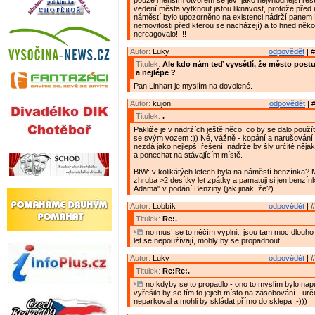
pouze menším otvorem se jeví jako nejvhodnější řeše
vedení města vytknout jistou liknavost, protože před
náměstí bylo upozorněno na existenci nádrží panem 
nemovitosti před kterou se nacházejí) a to hned několi
nereagovalo!!!!!
Autor:
Luky
odpovědět
| #
Titulek:
Ale kdo nám teď vyvsětlí, že město post
a nejlépe ?
Pan Linhart je myslím na dovolené.
Autor:
kujon
odpovědět
| 
Titulek:
.
Pakliže je v nádržích ještě něco, co by se dalo použít
se svým vozem :)) Né, vážně - kopání a narušování s
nezdá jako nejlepší řešení, nádrže by šly určitě nějak
a ponechat na stávajícím místě.
BtW: v kolikátých letech byla na náměstí benzínka?
zhruba >2 desítky let zpátky a pamatuji si jen benzín
Adama" v podání Benziny (jak jinak, že?)...
Autor:
Lobbík
odpovědět
| #
Titulek:
Re:.
no musí se to něčím vyplnit, jsou tam moc dlouho
let se nepoužívají, mohly by se propadnout
Autor:
Luky
odpovědět
| #
Titulek:
Re:Re:.
no kdyby se to propadlo - ono to myslím bylo napůl
vyřešilo by se tím to jejich místo na zásobování - urč
neparkoval a mohli by skládat přímo do sklepa :-)))