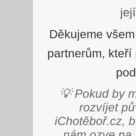
jej
Děkujeme všem 
partnerům, kteří
pod
💡 Pokud by m
rozvíjet p
iChotěboř.cz, 
nám ozve na