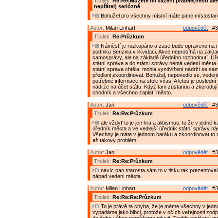
Titulek:
Re:Re:Můžete mi vážení přátelé(nebo al
nepřátel) seriózně
Bohužel pro všechny místní máte pane místostar
Autor:
Milan Linhart
odpovědět
| #3
Titulek:
Re:Průzkum
Náměstí je rozkopáno a zase bude opraveno na n
podniku Benzina v likvidaci. Akce neprobíhá na zákl
samosprávy, ale na základě úředního rozhodnutí. Úře
státní správa a do státní správy nemá vedení města 
státní správa chtěla, mohla vyzdvižení nádrží se s
předloni zkoordinovat. Bohužel, nepovedlo se, vede
potřebné informace na stole včas. A letos je poslední
nádrže na účet státu. Když tam zůstanou a zkoroduj
chodník a všechno zaplatí město.
Autor:
Jan
odpovědět
| #3
Titulek:
Re:Re:Průzkum
ale vždyť to je jen hra a alibismus, to že v jedné k
úředník města a ve vedlejší úředník státní správy n
Všechny je máte v jednom baráku a zkoordinovat to 
až takový problém
Autor:
Jan
odpovědět
| #3
Titulek:
Re:Re:Průzkum
navíc pan starosta sám to v tisku tak prezentoval
nápad vedení města
Autor:
Milan Linhart
odpovědět
| #3
Titulek:
Re:Re:Re:Průzkum
To je právě ta chyba, že je máme všechny v jed
vypadáme jako blbci, protože v očích veřejnosti zodp