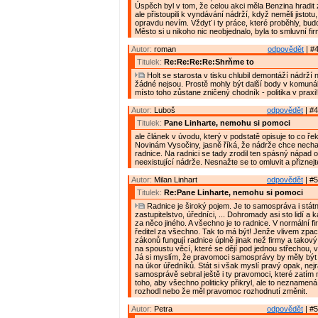
Úspěch byl v tom, že celou akci měla Benzina hradit
ale přistoupili k vyndávání nádrží, když neměli jistotu,
opravdu nevím. Vždyť i ty práce, které proběhly, budo
Město si u nikoho nic neobjednalo, byla to smluvní fi
Autor:
roman
odpovědět
| #4
Titulek:
Re:Re:Re:Re:Shrňme to
Holt se starosta v tisku chlubil demontáží nádrží 
žádné nejsou. Prostě mohly být další body v komuná
místo toho zůstane zničený chodník - politika v praxi!
Autor:
Luboš
odpovědět
| #4
Titulek:
Pane Linharte, nemohu si pomoci
ale článek v úvodu, který v podstatě opisuje to co ře
Novinám Vysočiny, jasně říká, že nádrže chce nechat
radnice. Na radnici se tady zrodil ten spásný nápad o
neexistující nádrže. Nesnažte se to omluvit a přiznej
Autor:
Milan Linhart
odpovědět
| #5
Titulek:
Re:Pane Linharte, nemohu si pomoci
Radnice je široký pojem. Je to samospráva i státn
zastupitelstvo, úředníci, ... Dohromady asi sto lidí a
za něco jiného. A všechno je to radnice. V normální 
ředitel za všechno. Tak to má být! Jenže vlivem zp
zákonů fungují radnice úplně jinak než firmy a takov
na spoustu věcí, které se dějí pod jednou střechou, 
Já si myslím, že pravomoci samosprávy by měly být
na úkor úředníků. Stát si však myslí pravý opak, nejr
samosprávě sebral ještě i ty pravomoci, které zatím 
toho, aby všechno politicky přikryl, ale to neznamená
rozhodl nebo že měl pravomoc rozhodnutí změnit.
Autor:
Petra
odpovědět
| #5