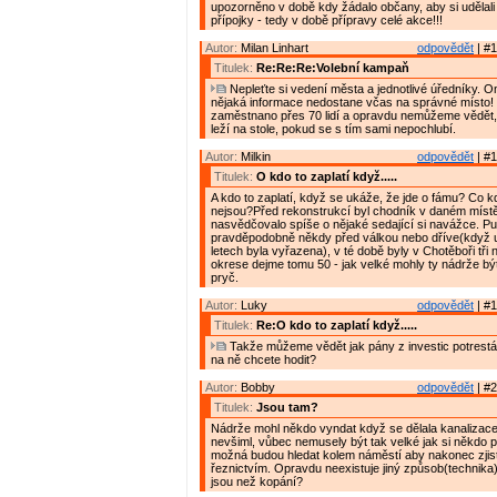
upozorněno v době kdy žádalo občany, aby si udělal
přípojky - tedy v době přípravy celé akce!!!
Autor:
Milan Linhart
odpovědět
| #1
Titulek:
Re:Re:Re:Volební kampaň
Nepleťte si vedení města a jednotlivé úředníky. 
nějaká informace nedostane včas na správné místo! 
zaměstnano přes 70 lidí a opravdu nemůžeme vědět,
leží na stole, pokud se s tím sami nepochlubí.
Autor:
Milkin
odpovědět
| #1
Titulek:
O kdo to zaplatí když.....
A kdo to zaplatí, když se ukáže, že jde o fámu? Co 
nejsou?Před rekonstrukcí byl chodník v daném místě 
nasvědčovalo spíše o nějaké sedající si navážce. P
pravděpodobně někdy před válkou nebo dříve(když 
letech byla vyřazena), v té době byly v Chotěboři tři 
okrese dejme tomu 50 - jak velké mohly ty nádrže b
pryč.
Autor:
Luky
odpovědět
| #1
Titulek:
Re:O kdo to zaplatí když.....
Takže můžeme vědět jak pány z investic potrest
na ně chcete hodit?
Autor:
Bobby
odpovědět
| #2
Titulek:
Jsou tam?
Nádrže mohl někdo vyndat když se dělala kanalizace 
nevšiml, vůbec nemusely být tak velké jak si někdo p
možná budou hledat kolem náměstí aby nakonec zjistil
řeznictvím. Opravdu neexistuje jiný způsob(technika) j
jsou než kopání?