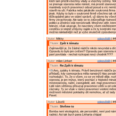
kteří tam přežili všechny vlády a všechny režimy. Vole
se jmenuje starosta nebo ministr, má prostě stanove
mantinely svých pravomocí odsud posud a víc nemůž
stavěl na uši. Fabrika nebo jakákoliv soukromá firma 
jinak. Kdyby to bylo v soukromé firmě všechno tak sl
těžkopádné jako ve státní správě, už dávno by vše
firmy zkrachovaly. Ale tady se to zdůvodňuje nutností
politici a úředníci stát nerozkradli. Množství afér, kte
televizi, však ukazuje, že navzdory všem složitostem
cestičku si stejně vždycky najde a že ty kontrolní m
možná nákladnější než je výše skutečně způsobený
Autor:
Mikky
odpovědět
| #4
Titulek:
Zpět k tématu
Zajímavější je, že žádné nádrže nikdo nevyndal a dír
Opravdu to bylo jen cvičení? Opravdu pan starosta n
paní povídala - nechal rozkopat nový chodník?!?!?
Autor:
milan Linhart
odpovědět
| #4
Titulek:
Re:Zpět k tématu
Ano, zpátky k tématu. Právě benzinové nádrže js
příkladů, kdy samospráva měla nanejvýš hlas poradní,
rozhodující. To, že o všem, co se ve městě děje, ro
starosta, je jen mýtus, který pochází z hluboké minulo
místostarosta, radní, zastupitelé, atd. mají pravomoci
Lidé nám většinou přisuzují pravomoci větší a od vol
zázraky. Ty se však v rámci pravomocí vedení měst
možností městské pokladny dít nemohou, ať už tady 
Pavel.
Autor:
László
odpovědět
| #4
Titulek:
Shrňme to
Bomba není ekologická, ale personální, není pod nám
radnici. Asi tak bych pana Linharta chápal