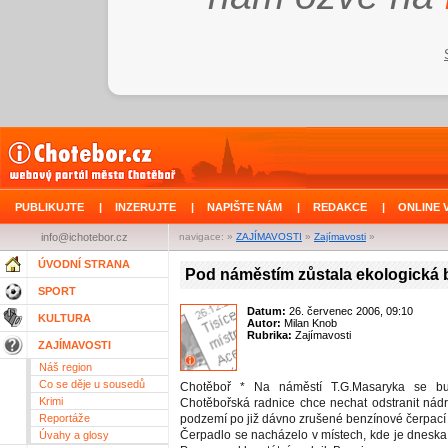
PUBLIKUJTE
|
INZERUJTE
|
NAPIŠTE NÁM
|
REDAKCE
|
ONLINE 
info@ichotebor.cz
navigace: »
ZAJÍMAVOSTI
»
Zajímavosti
»
ÚVODNÍ STRANA
Pod náměstím zůstala ekologická
SPORT
Datum:
26. červenec 2006, 09:10
KULTURA
Autor:
Milan Knob
Rubrika:
Zajímavosti
ZAJÍMAVOSTI
Náš region
Co se děje u sousedů
Chotěboř * Na náměstí T.G.Masaryka se bu
Krimi
Chotěbořská radnice chce nechat odstranit nádrž
Reportáže
podzemí po již dávno zrušené benzínové čerpací s
Čerpadlo se nacházelo v místech, kde je dneska
Úvahy a glosy