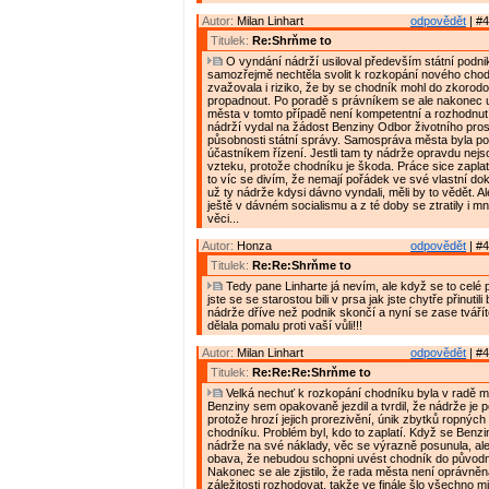
Autor:
Milan Linhart
odpovědět
| #4
Titulek:
Re:Shrňme to
O vyndání nádrží usiloval především státní podn
samozřejmě nechtěla svolit k rozkopání nového chod
zvažovala i riziko, že by se chodník mohl do zkorod
propadnout. Po poradě s právníkem se ale nakonec 
města v tomto případě není kompetentní a rozhodnut
nádrží vydal na žádost Benziny Odbor životního pros
působnosti státní správy. Samospráva města byla 
účastníkem řízení. Jestli tam ty nádrže opravdu nejsou
vzteku, protože chodníku je škoda. Práce sice zaplat
to víc se divím, že nemají pořádek ve své vlastní dok
už ty nádrže kdysi dávno vyndali, měli by to vědět. Al
ještě v dávném socialismu a z té doby se ztratily i m
věci...
Autor:
Honza
odpovědět
| #4
Titulek:
Re:Re:Shrňme to
Tedy pane Linharte já nevím, ale když se to celé p
jste se se starostou bili v prsa jak jste chytře přinutil
nádrže dříve než podnik skončí a nyní se zase tvářít
dělala pomalu proti vaší vůli!!!
Autor:
Milan Linhart
odpovědět
| #4
Titulek:
Re:Re:Re:Shrňme to
Velká nechuť k rozkopání chodníku byla v radě 
Benziny sem opakovaně jezdil a tvrdil, že nádrže je 
protože hrozí jejich prorezivění, únik zbytků ropných
chodníku. Problém byl, kdo to zaplatí. Když se Benzi
nádrže na své náklady, věc se výrazně posunula, ale
obava, že nebudou schopni uvést chodník do původn
Nakonec se ale zjistilo, že rada města není oprávněn
záležitosti rozhodovat, takže ve finále šlo všechno