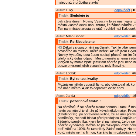
najevo až v průběhu stavby.
Autor:
Luky
odpovědět
| #6
Titulek:
Sledujete to
pak čtěte dnešní Noviny Vysočiny to se nasmějete, zj
města vlastně celou dobu tvrdilo, že žádné nádrže v 
Ten pan místostarosta se otáčí rychleji než Kalousek
Autor:
Milan Linhart
odpovědět
| #6
Titulek:
Re:Sledujete to
Děkuji za upozornění na článek. Takhle blbě jsem
novinářce do telefonu určitě neřekl! Ale už jsem zvyk
Noviny Vysočiny dost často necitují přesně, co jim č
telefonický dotaz odpoví. Město nemělo a nemá žádn
kterých by mohlo zjistit, jestli tam nádrže jsou nebo 
pouze o tvrzení jejich vlastníka, tedy Benziny.
Autor:
Lobbík
odpovědět
| #6
Titulek:
Byl to test kvality
Možná jen někdo vypustil fámu, aby otestoval jak ko
má naše město. A jak to dopadlo? Vidíte sami...
Autor:
Janda
odpovědět
| #6
Titulek:
pozor nová fakta!!!
Na náměstí už se nádrže hledat nebudou, tam už hle
navíc pamětníci tvrdí, že už kdysi někdo našel. Prot
(Chotěbořští), po oprávněné kritice, že se měli přede
pamětníky, rozhodli hledat před prodejnou CoopDisko
žádného pamětníka, který by si pamatoval, že by se
nádrže vyndávaly. Možná se po rozkopání ozve něko
kteří vědí na 100% že tam nikdy žádné nebyly. Nu co
když město není s firmou, která to tam rozkopává v ko