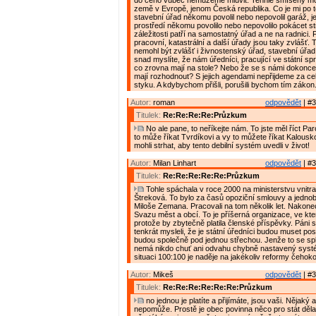
do čeho vůbec nemůžeme mluvit. Tenhle smíšený m
země v Evropě, jenom Česká republika. Co je mi po to
stavební úřad někomu povolil nebo nepovolil garáž, jes
prostředí někomu povolilo nebo nepovolilo pokácet s
záležitosti patří na samostatný úřad a ne na radnici. 
pracovní, katastrální a další úřady jsou taky zvlášť. 
nemohl být zvlášť i živnostenský úřad, stavební úřad
snad myslíte, že nám úředníci, pracující ve státní spr
co zrovna mají na stole? Nebo že se s námi dokonce c
mají rozhodnout? S jejich agendami nepřijdeme za ce
styku. A kdybychom přišli, porušili bychom tím zákon
Autor:
roman
odpovědět
| #3
Titulek:
Re:Re:Re:Re:Průzkum
No ale pane, to neříkejte nám. To jste měl říct Pa
to může říkat Tvrdíkovi a vy to můžete říkat Kalousko
mohli strhat, aby tento debilní systém uvedli v život!
Autor:
Milan Linhart
odpovědět
| #3
Titulek:
Re:Re:Re:Re:Re:Průzkum
Tohle spáchala v roce 2000 na ministerstvu vnitra
Štreková. To bylo za časů opoziční smlouvy a jedno
Miloše Zemana. Pracovali na tom několik let. Nakonec
Svazu měst a obcí. To je příšerná organizace, ve kte
protože by zbytečně platila členské příspěvky. Páni s
tenkrát mysleli, že je státní úředníci budou muset po
budou společně pod jednou střechou. Jenže to se sple
nemá nikdo chuť ani odvahu chybně nastavený systé
situaci 100:100 je naděje na jakékoliv reformy čehoko
Autor:
Mikeš
odpovědět
| #3
Titulek:
Re:Re:Re:Re:Re:Re:Průzkum
no jednou je platíte a přijímáte, jsou vaši. Nějaký
nepomůže. Prostě je obec povinna něco pro stát dělat