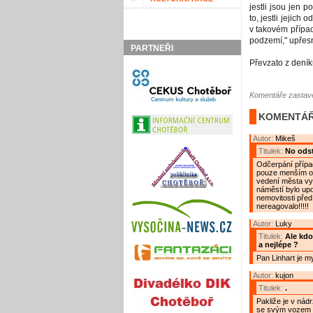
jestli jsou jen
to, jestli jejich
v takovém přípa
podzemí," upřesn
PARTNEŘI
Převzato z dení
Komentáře zastave
KOMENTÁŘ
Autor:
Mikeš
Titulek:
No odst
Odčerpání přípa
pouze menším otv
vedení města vyt
náměstí bylo upo
nemovitosti před 
nereagovalo!!!!!
Autor:
Luky
Titulek:
Ale kdo
a nejlépe ?
Pan Linhart je m
Autor:
kujon
Titulek:
.
Pakliže je v nádr
se svým vozem :)