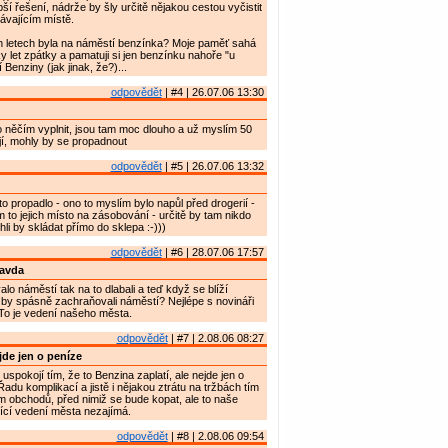
ší řešení, nádrže by šly určitě nějakou cestou vyčistit
ávajícím místě.
ch letech byla na náměstí benzínka? Moje paměť sahá
y let zpátky a pamatuji si jen benzínku nahoře "u
Benziny (jak jinak, že?)...
odpovědět
| #4 | 26.07.06 13:30
 něčím vyplnit, jsou tam moc dlouho a už myslím 50
jí, mohly by se propadnout
odpovědět
| #5 | 26.07.06 13:32
o propadlo - ono to myslím bylo napůl před drogerií -
m to jejich místo na zásobování - určitě by tam nikdo
li by skládat přímo do sklepa :-)))
odpovědět
| #6 | 28.07.06 17:57
ravda
lo náměstí tak na to dlabali a teď když se blíží
by spásně zachraňovali náměstí? Nejlépe s novináři
To je vedení našeho města.
odpovědět
| #7 | 2.08.06 08:27
de jen o peníze
spokojí tím, že to Benzina zaplatí, ale nejde jen o
adu komplikací a jistě i nějakou ztrátu na tržbách tím
m obchodů, před nimiž se bude kopat, ale to naše
ící vedení města nezajímá.
odpovědět
| #8 | 2.08.06 09:54