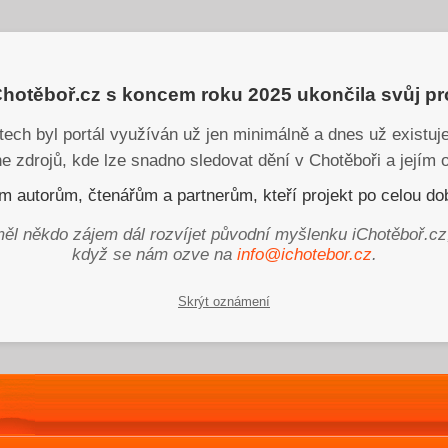
iChotěboř.cz s koncem roku 2025 ukončila svůj p
tech byl portál využíván už jen minimálně a dnes už existu
ne zdrojů, kde lze snadno sledovat dění v Chotěboři a jejím o
 autorům, čtenářům a partnerům, kteří projekt po celou dob
ěl někdo zájem dál rozvíjet původní myšlenku iChotěboř.cz
když se nám ozve na
info@ichotebor.cz
.
Skrýt oznámení