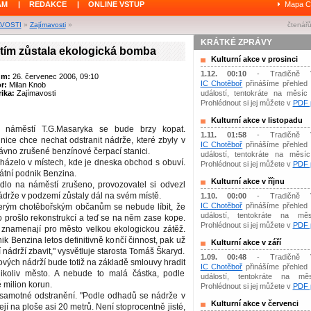
ÁM
|
REDAKCE
|
ONLINE VSTUP
Mapa C
AVOSTI
»
Zajímavosti
»
čtenářů
KRÁTKÉ ZPRÁVY
ím zůstala ekologická bomba
Kulturní akce v prosinci
1.12. 00:10
- Tradičně 
um:
26. červenec 2006, 09:10
IC Chotěboř
přinášíme přehled 
or:
Milan Knob
ika:
Zajímavosti
událostí, tentokráte na měsíc 
Prohlédnout si jej můžete v
PDF p
Kulturní akce v listopadu
 náměstí T.G.Masaryka se bude brzy kopat.
1.11. 01:58
- Tradičně 
ice chce nechat odstranit nádrže, které zbyly v
IC Chotěboř
přinášíme přehled 
ávno zrušené benzínové čerpací stanici.
událostí, tentokráte na měsíc 
házelo v místech, kde je dneska obchod s obuví.
Prohlédnout si jej můžete v
PDF p
átní podnik Benzina.
Kulturní akce v říjnu
dlo na náměstí zrušeno, provozovatel si odvezl
ádrže v podzemí zůstaly dál na svém místě.
1.10. 00:00
- Tradičně 
IC Chotěboř
přinášíme přehled 
erým chotěbořským občanům se nebude líbit, že
událostí, tentokráte na měs
 prošlo rekonstrukcí a teď se na něm zase kope.
Prohlédnout si jej můžete v
PDF p
 znamenají pro město velkou ekologickou zátěž.
ik Benzina letos definitivně končí činnost, pak už
Kulturní akce v září
nádrží zbavit," vysvětluje starosta Tomáš Škaryd.
1.09. 00:48
- Tradičně 
ových nádrží bude totiž na základě smlouvy hradit
IC Chotěboř
přinášíme přehled 
ikoliv město. A nebude to malá částka, podle
událostí, tentokráte na mě
milion korun.
Prohlédnout si jej můžete v
PDF p
samotné odstranění. "Podle odhadů se nádrže v
Kulturní akce v červenci
í na ploše asi 20 metrů. Není stoprocentně jisté,