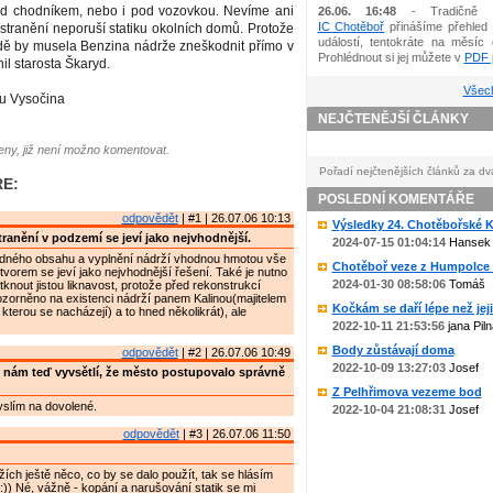
 pod chodníkem, nebo i pod vozovkou. Nevíme ani
26.06. 16:48
- Tradičně 
IC Chotěboř
přinášíme přehled 
 odstranění neporuší statiku okolních domů. Protože
událostí, tentokráte na měsíc 
dě by musela Benzina nádrže zneškodnit přímo v
Prohlédnout si jej můžete v
PDF p
il starosta Škaryd.
Všech
ku Vysočina
NEJČTENĚJŠÍ ČLÁNKY
ny, již není možno komentovat.
Pořadí nejčtenějších článků za dv
E:
POSLEDNÍ KOMENTÁŘE
odpovědět
| #1 | 26.07.06 10:13
Výsledky 24. Chotěbořské Ko
ranění v podzemí se jeví jako nejvhodnější.
2024-07-15 01:04:14
Hansek
dného obsahu a vyplnění nádrží vhodnou hmotou vše
Chotěboř veze z Humpolce b
orem se jeví jako nejvhodnější řešení. Také je nutno
2024-01-30 08:58:06
Tomáš
knout jistou liknavost, protože před rekonstrukcí
zorněno na existenci nádrží panem Kalinou(majitelem
Kočkám se daří lépe než jejic
kterou se nacházejí) a to hned několikrát), ale
2022-10-11 21:53:56
jana Piln
Body zůstávají doma
odpovědět
| #2 | 26.07.06 10:49
2022-10-09 13:27:03
Josef
 nám teď vyvsětlí, že město postupovalo správně
Z Pelhřimova vezeme bod
yslím na dovolené.
2022-10-04 21:08:31
Josef
odpovědět
| #3 | 26.07.06 11:50
žích ještě něco, co by se dalo použít, tak se hlásím
) Né, vážně - kopání a narušování statik se mi