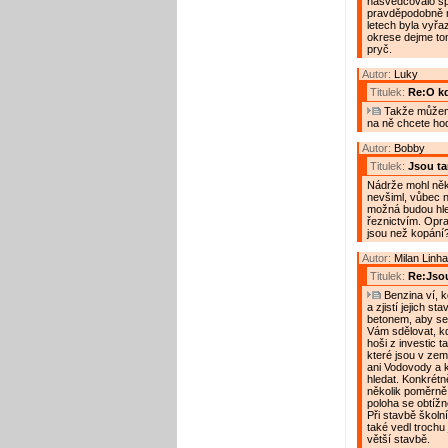
nasvědčovalo sp
pravděpodobně n
letech byla vyřaz
okrese dejme tom
pryč.
Autor:
Luky
Titulek:
Re:O kdo
Takže můžeme
na ně chcete hod
Autor:
Bobby
Titulek:
Jsou t
Nádrže mohl někd
nevšiml, vůbec n
možná budou hled
řeznictvím. Oprav
jsou než kopání
Autor:
Milan Linha
Titulek:
Re:Jso
Benzina ví, k
a zjistí jejich s
betonem, aby se
Vám sdělovat, kdo
hoši z investic 
které jsou v ze
ani Vodovody a k
hledat. Konkrét
několik poměrně 
poloha se obtížně
Při stavbě školní
také vedl trochu
větší stavbě.