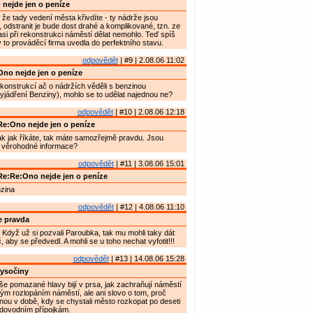
nejde jen o peníze
 že tady vedení města křivdíte - ty nádrže jsou
, odstranit je bude dost drahé a komplikované, tzn. ze
si při rekonstrukci náměstí dělat nemohlo. Teď spíš
y to prováděcí firma uvedla do perfektního stavu.
odpovědět
| #9 | 2.08.06 11:02
no nejde jen o peníze
konstrukcí ač o nádržích věděli s benzinou
vyjádření Benziny), mohlo se to udělat najednou ne?
odpovědět
| #10 | 2.08.06 12:18
e:Ono nejde jen o peníze
ak jak říkáte, tak máte samozřejmě pravdu. Jsou
 věrohodné informace?
odpovědět
| #11 | 3.08.06 15:01
e:Re:Ono nejde jen o peníze
nzina
odpovědět
| #12 | 4.08.06 11:10
e pravda
Když už si pozvali Paroubka, tak mu mohli taky dát
 aby se předvedl. A mohli se u toho nechat vyfotit!!!
odpovědět
| #13 | 14.08.06 15:28
ysočiny
e pomazané hlavy bijí v prsa, jak zachraňují náměstí
m rozlopáním náměstí, ale ani slovo o tom, proč
inou v době, kdy se chystali město rozkopat po deseti
odovodním přípojkám.