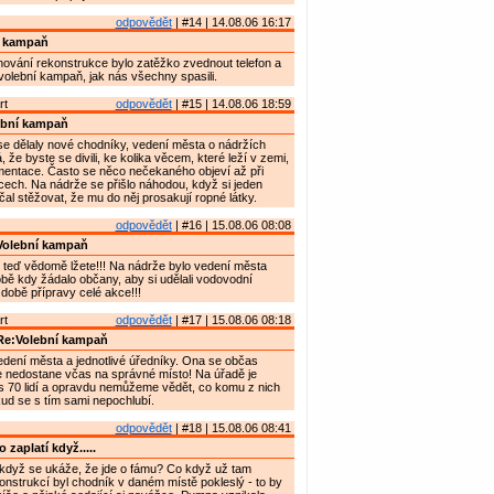
odpovědět
| #14 | 14.08.06 16:17
í kampaň
lánování rekonstrukce bylo zatěžko zvednout telefon a
volební kampaň, jak nás všechny spasili.
rt
odpovědět
| #15 | 14.08.06 18:59
ební kampaň
e dělaly nové chodníky, vedení města o nádržích
že byste se divili, ke kolika věcem, které leží v zemi,
mentace. Často se něco nečekaného objeví až při
ech. Na nádrže se přišlo náhodou, když si jeden
čal stěžovat, že mu do něj prosakují ropné látky.
odpovědět
| #16 | 15.08.06 08:08
Volební kampaň
 teď vědomě lžete!!! Na nádrže bylo vedení města
ě kdy žádalo občany, aby si udělali vodovodní
 době přípravy celé akce!!!
rt
odpovědět
| #17 | 15.08.06 08:18
Re:Volební kampaň
edení města a jednotlivé úředníky. Ona se občas
e nedostane včas na správné místo! Na úřadě je
 70 lidí a opravdu nemůžeme vědět, co komu z nich
okud se s tím sami nepochlubí.
odpovědět
| #18 | 15.08.06 08:41
 zaplatí když.....
, když se ukáže, že jde o fámu? Co když už tam
nstrukcí byl chodník v daném místě pokleslý - to by