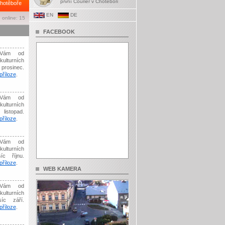
první Courier v Chotěboři
hotěboře
EN
DE
 online: 15
FACEBOOK
Vám od
kulturních
prosinec.
říloze
.
Vám od
kulturních
listopad.
říloze
.
Vám od
kulturních
íc říjnu.
říloze
.
WEB KAMERA
Vám od
kulturních
síc září.
říloze
.