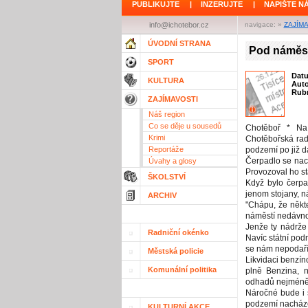
PUBLIKUJTE
|
INZERUJTE
|
NAPIŠTE N
info@ichotebor.cz
navigace: »
ZAJÍM
ÚVODNÍ STRANA
Pod náměst
SPORT
Dat
KULTURA
Aut
Rubr
ZAJÍMAVOSTI
Náš region
Co se děje u sousedů
Chotěboř * Na
Krimi
Chotěbořská radn
Reportáže
podzemí po již d
Čerpadlo se nac
Úvahy a glosy
Provozoval ho st
ŠKOLSTVÍ
Když bylo čerpa
jenom stojany, n
ARCHIV
"Chápu, že někt
náměstí nedávno
Jenže ty nádrže
Radniční okénko
Navíc státní podn
se nám nepodaří 
Městská policie
Likvidaci benzín
Komunální politika
plně Benzina, n
odhadů nejméně 
Náročné bude i 
podzemí nacházej
KULTURNÍ AKCE