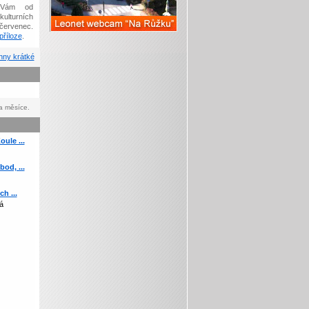
Vám od
kulturních
červenec.
říloze
.
ny krátké
a měsíce.
ule ...
od, ...
h ...
á