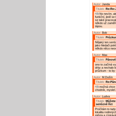
Autor:
Janda
Titulek:
Re:Re:
No nevím, ale
funkční, jistě s
se také pracoval
někdo už zaměřov
tápou.
Autor:
Bob
Titulek:
Průzku
Nějaký ten serió
jako hledači pok
někdo něco neově
Autor:
Max
Titulek:
Pánové
ono to začíná vy
drby a nechalo b
průzkum - to by m
Autor:
M.Dušín
Titulek:
Re:Pán
možná chce s
chodník, myslel 
Autor:
Ludva
Titulek:
Můžete 
seriózně říct
Pročítám to tady
lokalita rodinn
města a získávám