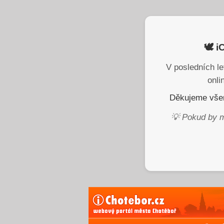
🕊️ 
V posledních le
onli
Děkujeme všem
💡 Pokud by m