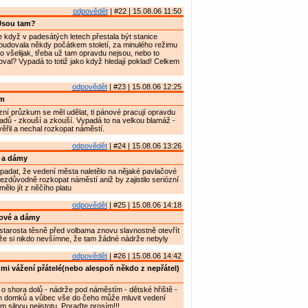
odpovědět
| #22 | 15.08.06 11:50
Jsou tam?
 když v padesátých letech přestala být stanice
e budovala někdy počátkem století, za minulého režimu
o všelijak, třeba už tam opravdu nejsou, nebo to
al? Vypadá to totiž jako když hledají poklad! Celkem
odpovědět
| #23 | 15.08.06 12:25
m
zní průzkum se měl udělat, ti pánové pracují opravdu
ladů - zkouší a zkouší. Vypadá to na velkou blamáž -
řil a nechal rozkopat náměstí.
odpovědět
| #24 | 15.08.06 13:26
 a dámy
padat, že vedení města naletělo na nějaké pavlačové
ezdůvodně rozkopat náměstí aniž by zajistilo seriózní
ělo jít z něčího platu
odpovědět
| #25 | 15.08.06 14:18
ové a dámy
tarosta těsně před volbama znovu slavnostně otevřít
že si nikdo nevšímne, že tam žádné nádrže nebyly
odpovědět
| #26 | 15.08.06 14:42
mi vážení přátelé(nebo alespoň někdo z nepřátel)
 o shora dolů - nádrže pod náměstím - dětské hřiště -
ých domků a vůbec vše do čeho může mluvit vedení
 silnou nejistotu. Poraďte prosím!!!