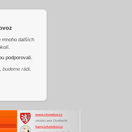
rovoz
je mnoho dalších
kolí.
u podporovali.
, budeme rádi,
www.chotebor.cz
oficiální web Chotěboře
harry.ichotebor.cz