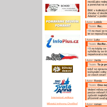
nezdá jako nejlep
a ponechat na st
BtW: v kolikátý
zhruba >2 desítk
Adama" v podání 
Autor:
Lobbík
Titulek:
Re:.
no musí se to
let se nepoužíva
Autor:
Luky
Titulek:
Re:Re:.
no kdyby se t
vyřešilo by se tí
neparkoval a moh
Autor:
Jarda
Titulek:
To je p
když se opravova
komunální volby 
ze všech stran! 
Autor:
Ronda
Titulek:
Ono nej
Vedení města se u
peníze města!!! Ř
způsobí majitelů
Internetové aplikace
přízemně uvažuj
Městská knihovna Chotěboř
Autor:
roman