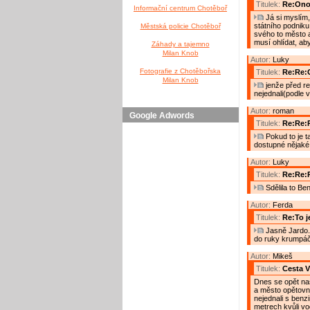
Titulek:
Re:Ono 
Informační centrum Chotěboř
Já si myslím,
státního podniku
Městská policie Chotěboř
svého to město a
musí ohlídat, ab
Záhady a tajemno
Milan Knob
Autor:
Luky
Fotografie z Chotěbořska
Titulek:
Re:Re:O
Milan Knob
jenže před re
nejednali(podle 
Autor:
roman
Google Adwords
Titulek:
Re:Re:R
Pokud to je t
dostupné nějaké
Autor:
Luky
Titulek:
Re:Re:R
Sdělila to Be
Autor:
Ferda
Titulek:
Re:To j
Jasně Jardo. 
do ruky krumpáč,
Autor:
Mikeš
Titulek:
Cesta V
Dnes se opět naš
a město opětovný
nejednali s benz
metrech kvůli v