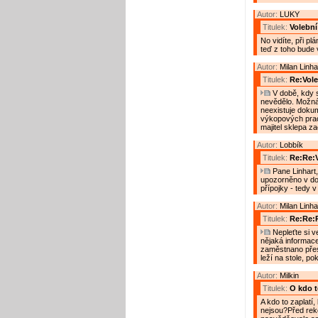
Autor:
LUKY
Titulek:
Volebn
No vidíte, při p
teď z toho bude 
Autor:
Milan Linha
Titulek:
Re:Vol
V době, kdy s
nevědělo. Možná, 
neexistuje doku
výkopových prac
majitel sklepa za
Autor:
Lobbík
Titulek:
Re:Re:
Pane Linhart,
upozorněno v dob
přípojky - tedy v
Autor:
Milan Linha
Titulek:
Re:Re:
Nepleťte si v
nějaká informac
zaměstnano přes
leží na stole, p
Autor:
Milkin
Titulek:
O kdo to
A kdo to zaplatí
nejsou?Před reko