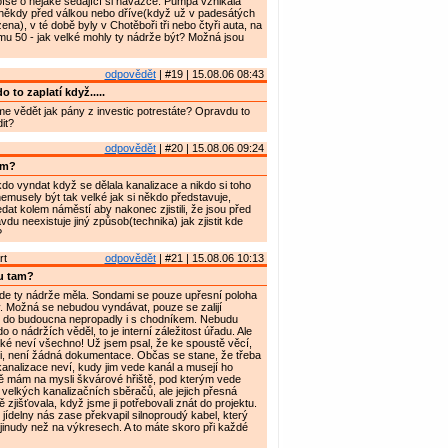
íše o nějaké sedající si navážce. Pumpa vznikala
ěkdy před válkou nebo dříve(když už v padesátých
ena), v té době byly v Chotěboři tři nebo čtyři auta, na
u 50 - jak velké mohly ty nádrže být? Možná jsou
odpovědět
| #19 | 15.08.06 08:43
 to zaplatí když.....
 vědět jak pány z investic potrestáte? Opravdu to
it?
odpovědět
| #20 | 15.08.06 09:24
am?
o vyndat když se dělala kanalizace a nikdo si toho
emusely být tak velké jak si někdo představuje,
at kolem náměstí aby nakonec zjistili, že jsou před
du neexistuje jiný způsob(technika) jak zjistit kde
?
rt
odpovědět
| #21 | 15.08.06 10:13
u tam?
de ty nádrže měla. Sondami se pouze upřesní poloha
tav. Možná se nebudou vyndávat, pouze se zalijí
 do budoucna nepropadly i s chodníkem. Nebudu
 o nádržích věděl, to je interní záležitost úřadu. Ale
také neví všechno! Už jsem psal, že ke spoustě věcí,
mi, není žádná dokumentace. Občas se stane, že třeba
analizace neví, kudy jim vede kanál a musejí ho
ně mám na mysli škvárové hřiště, pod kterým vede
velkých kanalizačních sběračů, ale jejich přesná
 zjišťovala, když jsme ji potřebovali znát do projektu.
 jídelny nás zase překvapil silnoproudý kabel, který
 jinudy než na výkresech. A to máte skoro při každé