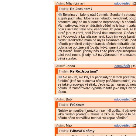
Autor:
Milan Linhart
odpovědět
| #2
Titulek:
Re:Jsou tam?
Benzina ví, kde ty nádrže měla. Sondami se pouz
a zjistí jejich stav. Možná se nebudou vyndávat, pouze
betonem, aby se do budoucna nepropadly i s chodn
Vám sdělovat, kdo o nádržích věděl, to je interní zálež
hoši z investic také neví všechno! Už jsem psal, že 
které jsou v zemi, není žádná dokumentace. Občas s
ani Vodovody a kanalizace neví, kudy jim vede kanál
hledat. Konkrétně mám na mysli škvárové hřiště, po
několik poměrně velkých kanalizačních sběračů, ale 
poloha se obtížně zjišťovala, když jsme ji potřebovali
Při stavbě školní jídelny nás zase překvapil silnoprou
také vedl trochu jinudy než na výkresech. A to máte 
větší stavbě.
Autor:
Janda
odpovědět
| #2
Titulek:
Re:Re:Jsou tam?
No nevím, ale když v padesátých letech přestala 
funkční, jistě se budovala někdy počátkem století, z
se také pracovalo všelijak, třeba už tam opravdu nej
někdo už zaměřoval? Vypadá to totiž jako když hleda
tápou.
Autor:
Bob
odpovědět
| #2
Titulek:
Průzkum
Nějaký ten seriózní průzkum se měl udělat, ti pánové
jako hledači pokladů - zkouší a zkouší. Vypadá to na
někdo něco neověřil a nechal rozkopat náměstí.
Autor:
Max
odpovědět
| #2
Titulek:
Pánové a dámy