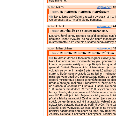
celé mimo něj.
Autor:
Mikeš
odpovědět
| #3
Titulek:
Re:Re:Re:Re:Re:Re:Re:Re:Průzkum
Tak to jsme asi všichni zaspali a vyrostla nám tu j
Co defenestrace, myslíte, že by pomohla?
Autor:
Lobbík
odpovědět
| #4
Titulek:
Doufám, že zde diskuze nezanikne.
Doufám, že všechny diskuze tykající se města nyní 
nám pan Linhart vysvětlil, že za vše dobré mohou st
místastarostou a za vše zlé a špatné neodvolatelný s
Autor:
Milan Linhart
odpovědět
| #4
Titulek:
Re:Re:Re:Re:Re:Re:Re:Re:Re:Průzkum
To Mikeš: Možná z toho máte legraci, i když je to s
Například noví a noví ministři obrany jsou generalitě
k smíchu, protože každý ví, že politici přicházejí a od
generál zůstává. Na ostatních ministerstvech je to p
volbách se vymění nanejvýš pár náměstků a jinak vš
starém. Slyšel jsem vyprávět, že na jednom nejmen
ministerstvu pracují dvě osmdesátileté dámy ve fun
odborů ministerstva a nikdo je nemůže poslat do dů
úřednících to neumožňuje. Představte si, že ty dvě
na starobní důchod už za Gustáva Husáka, ale neodeš
1989 a dřepí tam dodnes! V roce 2003 vyšel na Nevi
hezký článek, který se jmenoval "Vládnou nám úřední
nevolili!" Prostě je to tak. Já jsem se taky nestačil div
přišel z fabriky na radnici. Ze dne na den jsem se ocit
světě, ve kterém platí úplně jiná pravidla. Veřejná s
sektor jsou opravdu dva zcela odlišné světy. To je 
zákonů, který vymysleli, jak jinak, úředníci na minist
politici v parlamentu jsou jenom od toho, aby jim ty z
Za nitky ale tahají ti neznámí a bezejmení úředníci na