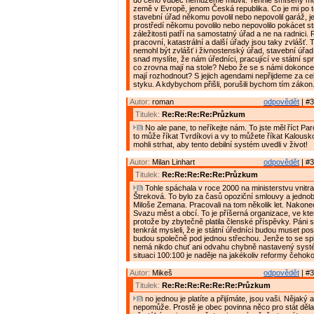
do čeho vůbec nemůžeme mluvit. Tenhle smíšený m
země v Evropě, jenom Česká republika. Co je mi po to
stavební úřad někomu povolil nebo nepovolil garáž, jes
prostředí někomu povolilo nebo nepovolilo pokácet s
záležitosti patří na samostatný úřad a ne na radnici. 
pracovní, katastrální a další úřady jsou taky zvlášť. 
nemohl být zvlášť i živnostenský úřad, stavební úřad
snad myslíte, že nám úředníci, pracující ve státní spr
co zrovna mají na stole? Nebo že se s námi dokonce c
mají rozhodnout? S jejich agendami nepřijdeme za ce
styku. A kdybychom přišli, porušili bychom tím zákon
Autor:
roman
odpovědět
| #3
Titulek:
Re:Re:Re:Re:Průzkum
No ale pane, to neříkejte nám. To jste měl říct Pa
to může říkat Tvrdíkovi a vy to můžete říkat Kalousko
mohli strhat, aby tento debilní systém uvedli v život!
Autor:
Milan Linhart
odpovědět
| #3
Titulek:
Re:Re:Re:Re:Re:Průzkum
Tohle spáchala v roce 2000 na ministerstvu vnitra
Štreková. To bylo za časů opoziční smlouvy a jedno
Miloše Zemana. Pracovali na tom několik let. Nakonec
Svazu měst a obcí. To je příšerná organizace, ve kte
protože by zbytečně platila členské příspěvky. Páni s
tenkrát mysleli, že je státní úředníci budou muset po
budou společně pod jednou střechou. Jenže to se sple
nemá nikdo chuť ani odvahu chybně nastavený systé
situaci 100:100 je naděje na jakékoliv reformy čehoko
Autor:
Mikeš
odpovědět
| #3
Titulek:
Re:Re:Re:Re:Re:Re:Průzkum
no jednou je platíte a přijímáte, jsou vaši. Nějaký
nepomůže. Prostě je obec povinna něco pro stát dělat