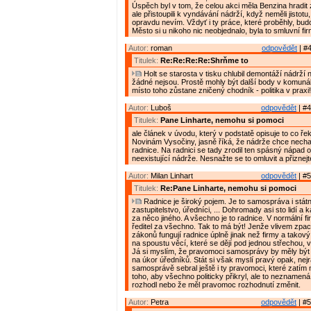
Úspěch byl v tom, že celou akci měla Benzina hradit
ale přistoupili k vyndávání nádrží, když neměli jistotu,
opravdu nevím. Vždyť i ty práce, které proběhly, budo
Město si u nikoho nic neobjednalo, byla to smluvní fi
Autor:
roman
odpovědět
| #4
Titulek:
Re:Re:Re:Re:Shrňme to
Holt se starosta v tisku chlubil demontáží nádrží 
žádné nejsou. Prostě mohly být další body v komuná
místo toho zůstane zničený chodník - politika v praxi!
Autor:
Luboš
odpovědět
| #4
Titulek:
Pane Linharte, nemohu si pomoci
ale článek v úvodu, který v podstatě opisuje to co ře
Novinám Vysočiny, jasně říká, že nádrže chce nechat
radnice. Na radnici se tady zrodil ten spásný nápad o
neexistující nádrže. Nesnažte se to omluvit a přiznej
Autor:
Milan Linhart
odpovědět
| #5
Titulek:
Re:Pane Linharte, nemohu si pomoci
Radnice je široký pojem. Je to samospráva i státn
zastupitelstvo, úředníci, ... Dohromady asi sto lidí a
za něco jiného. A všechno je to radnice. V normální 
ředitel za všechno. Tak to má být! Jenže vlivem zp
zákonů fungují radnice úplně jinak než firmy a takov
na spoustu věcí, které se dějí pod jednou střechou, 
Já si myslím, že pravomoci samosprávy by měly být
na úkor úředníků. Stát si však myslí pravý opak, nejr
samosprávě sebral ještě i ty pravomoci, které zatím 
toho, aby všechno politicky přikryl, ale to neznamená
rozhodl nebo že měl pravomoc rozhodnutí změnit.
Autor:
Petra
odpovědět
| #5