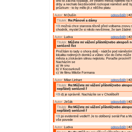
ono to začíná vypadat, že vedení města naletělo na 
drby a nechalo bezdůvodně rozkopat náměstí aniž by z
průzkum - to by mělo jít z něčího platu
Autor:
M.Dušín
odpovědět
| #2
Titulek:
Re:Pánové a dámy
možná chce starosta těsně před volbama znovu s
chodník, myslel že si nikdo nevšímne, že tam žádné
Autor:
Ludva
odpovědět
| #2
Titulek:
Můžete mi vážení přátelé(nebo alespoň n
seriózně říct
Pročítám to tady o shora dolů - nádrže pod náměstím 
lokalita rodinných domků a vůbec vše do čeho může 
města a získávám silnou nejistotu. Poraďte prosím!!!
Nacházím se
a) Ve snu
b) V Kocourkově
c) Ve filmu Miloše Formana
Autor:
Milan Linhart
odpovědět
| #2
Titulek:
Re:Můžete mi vážení přátelé(nebo alesp
nepřátel) seriózně ř
d) je správně. Nacházíte se v Chotěboři!
Autor:
Jirčák
odpovědět
| #2
Titulek:
Re:Můžete mi vážení přátelé(nebo alesp
nepřátel) seriózně ř
jsi evidentně vedle!!! Je to oblíbený seriál Pat a M
vše povede
Autor:
Ludva
odpovědět
| #2