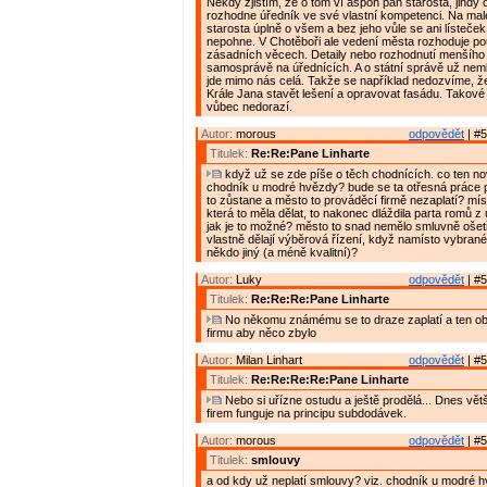
Někdy zjistím, že o tom ví aspoň pan starosta, jindy 
rozhodne úředník ve své vlastní kompetenci. Na malé
starosta úplně o všem a bez jeho vůle se ani lísteče
nepohne. V Chotěboři ale vedení města rozhoduje p
zásadních věcech. Detaily nebo rozhodnutí menšího 
samosprávě na úřednících. A o státní správě už nem
jde mimo nás celá. Takže se například nedozvíme, 
Krále Jana stavět lešení a opravovat fasádu. Takov
vůbec nedorazí.
Autor:
morous
odpovědět
| #5
Titulek:
Re:Re:Pane Linharte
když už se zde píše o těch chodnících. co ten n
chodník u modré hvězdy? bude se ta otřesná práce 
to zůstane a město to prováděcí firmě nezaplatí? míst
která to měla dělat, to nakonec dláždila parta romů z ú
jak je to možné? město to snad nemělo smluvně ošet
vlastně dělají výběrová řízení, když namísto vybrané 
někdo jiný (a méně kvalitní)?
Autor:
Luky
odpovědět
| #5
Titulek:
Re:Re:Re:Pane Linharte
No někomu známému se to draze zaplatí a ten ob
firmu aby něco zbylo
Autor:
Milan Linhart
odpovědět
| #5
Titulek:
Re:Re:Re:Re:Pane Linharte
Nebo si uřízne ostudu a ještě prodělá... Dnes vět
firem funguje na principu subdodávek.
Autor:
morous
odpovědět
| #5
Titulek:
smlouvy
a od kdy už neplatí smlouvy? viz. chodník u modré h