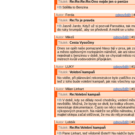
Titulek:
Re:Re:Re:Re:Ono nejde jen o peníze
Sdělila to Benzina
Autor:
Ferda
odpovědět
| 
Titulek:
Re:To je pravda
Jasně Jardo. Když už si pozvali Paroubka, tak mu
do ruky krumpáč, aby se předvedl. A mohli se u toho n
Autor:
Mikeš
odpovědět
| #1
Titulek:
Cesta Vysočiny
Dnes se opět naše pomazané hlavy bijí v prsa, jak z
a město opětovným rozlopáním náměstí, ale ani slov
nejednali s benzinou v době, kdy se chystali město r
metrech kvůli vodovodním přípojkám.
Autor:
LUKY
odpovědět
| #1
Titulek:
Volební kampaň
No vidíte, při plánování rekonstrukce bylo zatěžko z
teď z toho bude volební kampaň, jak nás všechny spa
Autor:
Milan Linhart
odpovědět
| #1
Titulek:
Re:Volební kampaň
V době, kdy se dělaly nové chodníky, vedení měs
nevědělo. Možná, že byste se divili, ke kolika věcem, 
neexistuje dokumentace. Často se něco nečekaného 
výkopových pracech. Na nádrže se přišlo náhodou, k
majitel sklepa začal stěžovat, že mu do něj prosakují 
Autor:
Lobbík
odpovědět
| #1
Titulek:
Re:Re:Volební kampaň
Pane Linhart, teď vědomě lžete!!! Na nádrže bylo