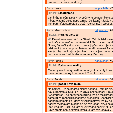
najevo až v průběhu stavby.
Autor:
Luky
odpovědět
| #6
Titulek:
Sledujete to
pak čtěte dnešní Noviny Vysočiny to se nasmějete, zj
města vlastně celou dobu tvrdilo, že žádné nádrže v 
Ten pan místostarosta se otáčí rychleji než Kalousek
Autor:
Milan Linhart
odpovědět
| #6
Titulek:
Re:Sledujete to
Děkuji za upozornění na článek. Takhle blbě jsem
novinářce do telefonu určitě neřekl! Ale už jsem zvyk
Noviny Vysočiny dost často necitují přesně, co jim č
telefonický dotaz odpoví. Město nemělo a nemá žádn
kterých by mohlo zjistit, jestli tam nádrže jsou nebo 
pouze o tvrzení jejich vlastníka, tedy Benziny.
Autor:
Lobbík
odpovědět
| #6
Titulek:
Byl to test kvality
Možná jen někdo vypustil fámu, aby otestoval jak ko
má naše město. A jak to dopadlo? Vidíte sami...
Autor:
Janda
odpovědět
| #6
Titulek:
pozor nová fakta!!!
Na náměstí už se nádrže hledat nebudou, tam už hle
navíc pamětníci tvrdí, že už kdysi někdo našel. Prot
(Chotěbořští), po oprávněné kritice, že se měli přede
pamětníky, rozhodli hledat před prodejnou CoopDisko
žádného pamětníka, který by si pamatoval, že by se
nádrže vyndávaly. Možná se po rozkopání ozve něko
kteří vědí na 100% že tam nikdy žádné nebyly. Nu co
když město není s firmou, která to tam rozkopává v ko