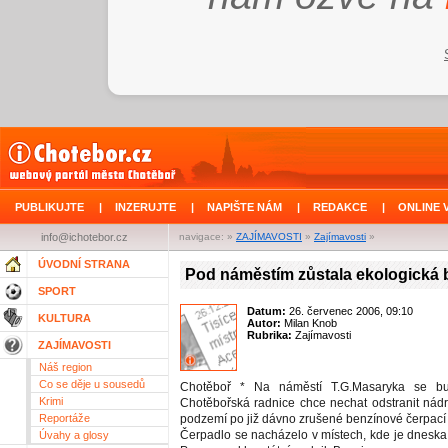
PUBLIKUJTE
|
INZERUJTE
|
NAPIŠTE NÁM
|
REDAKCE
|
ONLINE 
info@ichotebor.cz
navigace: »
ZAJÍMAVOSTI
»
Zajímavosti
»
ÚVODNÍ STRANA
Pod náměstím zůstala ekologická
SPORT
Datum:
26. červenec 2006, 09:10
KULTURA
Autor:
Milan Knob
Rubrika:
Zajímavosti
ZAJÍMAVOSTI
Náš region
Co se děje u sousedů
Chotěboř * Na náměstí T.G.Masaryka se bu
Krimi
Chotěbořská radnice chce nechat odstranit nádrž
Reportáže
podzemí po již dávno zrušené benzínové čerpací s
Čerpadlo se nacházelo v místech, kde je dneska
Úvahy a glosy