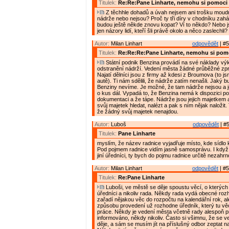
Titulek:
Re:Re:Pane Linharte, nemohu si pomoci
Z těchhle dohadů a úvah nejsem ani trošku moudr
nádrže nebo nejsou? Proč ty tři díry v chodníku zaházeli
budou ještě někde znovu kopat? Ví to někdo? Nebo 
jen názory lidí, kteří šli právě okolo a něco zaslechli?
Autor:
Milan Linhart
odpovědět
| #5
Titulek:
Re:Re:Re:Pane Linharte, nemohu si pom
Státní podnik Benzina provádí na své náklady vý
odstranění nádrží. Vedení města žádné průběžné zp
Najatí dělníci jsou z firmy až kdesi z Broumova (to jsm
autě). Ti nám sdělili, že nádrže zatím nenašli. Jaký b
Benziny nevíme. Je možné, že tam nádrže nejsou a j
o kus dál. Vypadá to, že Benzina nemá k dispozici p
dokumentaci a že tápe. Nádrže jsou jejich majetkem 
svůj majetek hledat, nalézt a pak s ním nějak naložit
že žádný svůj majetek nenajdou.
Autor:
Luboš
odpovědět
| #5
Titulek:
Pane Linharte
myslím, že název radnice vyjadřuje místo, kde sídlo 
Pod pojmem radnice vidím jasně samosprávu. I když 
jiní úředníci, ty bych do pojmu radnice určitě nezahrn
Autor:
Milan Linhart
odpovědět
| #5
Titulek:
Re:Pane Linharte
Luboši, ve městě se děje spoustu věcí, o kterých 
úředníci a nikoliv rada. Někdy rada vydá obecné rozh
zařadí nějakou věc do rozpočtu na kalendářní rok, al
způsobu provedení už rozhodne úředník, který tu vě
práce. Někdy je vedení města včetně rady alespoň 
informováno, někdy nikoliv. Často si všimnu, že se 
děje, a sám se musím jít na příslušný odbor zeptat n