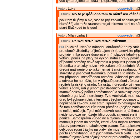
vše týká regionu a města - je správně, že to máte po
Autor:
Luky
odpovědět
| #3
Titulek:
No to je góól ona tam ta nádrž asi vážně 
jsou tam tři jámy a nic, sice to prý zaplatí benzina(n
blamáž?) ale to že starosta rozjel takovou akci na zá
staré Blažkové to je góól
Autor:
Milan Linhart
odpovědět
| #3
Titulek:
Re:Re:Re:Re:Re:Re:Re:Průzkum
To Mikeš: Není to náhodou obráceně? Že by stát 
pro obce? Úředníky přijímá tajemník (stanovisko pří
pro tajemníka pouze doporučením), platové tabulky st
většinu peněz na platy za výkon státní správy posílá 
případné odměny dává tajemník a propustit jednou př
úředníka prakticky nelze - viz zákon o úřednících. V
úřední mašinerie prakticky nemají šanci zasáhnout.
starosty je jmenovat tajemníka, pokud se to místo uvo
mu případnou mimořádnou odměnu. Základní plat ale
a odvolat ho nemůže, jen v případě porušení zákona
ředitele krajského úřadu. Na ostatní úředníky už nemá
vůbec žádný, řídí je jenom prostřednictvím tajemník
stanoví celkový počet zaměstnanců a schvaluje orga
včetně organizační struktury. Tyto věci však musí sta
úřad byl schopen plnit v termínu všechny povinnosti,
nejrůznější zákony. A ve státní správě to nefunguje ta
že tam zaměstnanci zůstanou přesčas (nejlépe zad
to nelíbí, může jít. To si může dovolit soukromá firma
nejde, protože nemůžete lidi propustit a nemůžete ji
peníze. Samospráva vůbec ne a tajemník nebo vedo
mohou jít jenom do odměn, které však nejsou rozhodu
platu v porovnání s tabulkovým platem. Zastupitelstv
celkovou roční částku na platy, ale musí vycházet z
počtu zaměstnanců a z jejich tabulkových platů. Tak
stanoví tajemníkovi nějaký prostor pro odměny a pak