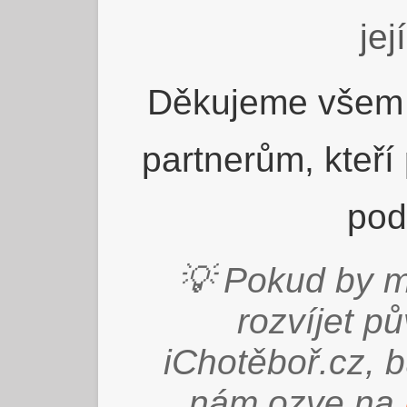
jej
Děkujeme všem 
partnerům, kteří
pod
💡 Pokud by m
rozvíjet p
iChotěboř.cz, 
nám ozve na