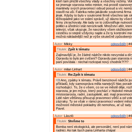
kteří tam přežili všechny vlády a všechny režimy. Vole
se jmenuje starosta nebo ministr, má prostě stanove
mantinely svých pravomocí odsud posud a víc nemůž
stavěl na uši. Fabrika nebo jakákoliv soukromá firma 
jinak. Kdyby to bylo v soukromé firmě všechno tak sl
těžkopádné jako ve státní správě, už dávno by vše
firmy zkrachovaly. Ale tady se to zdůvodňuje nutností
politici a úředníci stát nerozkradli. Množství afér, kte
televizi, však ukazuje, že navzdory všem složitostem
cestičku si stejně vždycky najde a že ty kontrolní m
možná nákladnější než je výše skutečně způsobený
Autor:
Mikky
odpovědět
| #4
Titulek:
Zpět k tématu
Zajímavější je, že žádné nádrže nikdo nevyndal a dír
Opravdu to bylo jen cvičení? Opravdu pan starosta n
paní povídala - nechal rozkopat nový chodník?!?!?
Autor:
milan Linhart
odpovědět
| #4
Titulek:
Re:Zpět k tématu
Ano, zpátky k tématu. Právě benzinové nádrže js
příkladů, kdy samospráva měla nanejvýš hlas poradní,
rozhodující. To, že o všem, co se ve městě děje, ro
starosta, je jen mýtus, který pochází z hluboké minulo
místostarosta, radní, zastupitelé, atd. mají pravomoci
Lidé nám většinou přisuzují pravomoci větší a od vol
zázraky. Ty se však v rámci pravomocí vedení měst
možností městské pokladny dít nemohou, ať už tady 
Pavel.
Autor:
László
odpovědět
| #4
Titulek:
Shrňme to
Bomba není ekologická, ale personální, není pod nám
radnici. Asi tak bych pana Linharta chápal