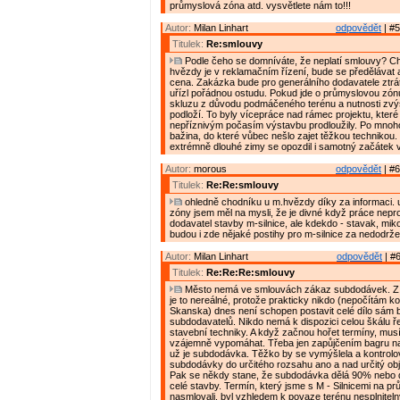
průmyslová zóna atd. vysvětlete nám to!!!
Autor:
Milan Linhart
odpovědět
| #5
Titulek:
Re:smlouvy
Podle čeho se domníváte, že neplatí smlouvy? C
hvězdy je v reklamačním řízení, bude se předělávat
cena. Zakázka bude pro generálního dodavatele ztrát
uřízl pořádnou ostudu. Pokud jde o průmyslovou zón
skluzu z důvodu podmáčeného terénu a nutnosti zvý
podloží. To byly vícepráce nad rámec projektu, které
nepříznivým počasím výstavbu prodloužily. Po mnoho
bažina, do které vůbec nešlo zajet těžkou technikou
extrémně dlouhé zimy se opozdil i samotný začátek 
Autor:
morous
odpovědět
| #6
Titulek:
Re:Re:smlouvy
ohledně chodníku u m.hvězdy díky za informaci.
zóny jsem měl na mysli, že je divné když práce neprov
dodavatel stavby m-silnice, ale kdekdo - stavak, mik
budou i zde nějaké postihy pro m-silnice za nedodrž
Autor:
Milan Linhart
odpovědět
| #6
Titulek:
Re:Re:Re:smlouvy
Město nemá ve smlouvách zákaz subdodávek. Z 
je to nereálné, protože prakticky nikdo (nepočítám k
Skanska) dnes není schopen postavit celé dílo sám 
subdodavatelů. Nikdo nemá k dispozici celou škálu ř
stavební techniky. A když začnou hořet termíny, musí
vzájemně vypomáhat. Třeba jen zapůjčením bagru na 
už je subdodávka. Těžko by se vymýšlela a kontrolo
subdodávky do určitého rozsahu ano a nad určitý ob
Pak se někdy stane, že subdodávka dělá 90% nebo
celé stavby. Termín, který jsme s M - Silnicemi na 
nasmlovali, byl vzhledem k povaze terénu nesplnitelný