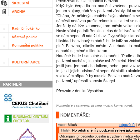
Provozoval ho státní podnik Benzina.
ŠKOLSTVÍ
Když bylo čerpadlo na náměstí zrušeno, provoz
jenom stojany, nádrže v podzemí zůstaly dál na s
ARCHIV
"Chápu, že některým chotěbořským občanům se 
náměstí nedávno prošlo rekonstrukcí a teď se n
Jenže ty nádrže znamenají pro město velkou ek
Radniční okénko
Navíc státní podnik Benzina letos definitivně konč
se nám nepodaří nádrží zbavit," vysvětluje staro
Městská policie
Likvidaci benzínových nádrží bude totiž na zákla
Komunální politika
plně Benzina, nikoliv město. A nebude to mal
odhadů nejméně milion korun.
Náročné bude i samotné odstranění. "Podle od
podzemí nacházejí na ploše asi 20 metrů. Není st
KULTURNÍ AKCE
jestli jsou jen pod chodníkem, nebo i pod vozo
to, jestli jejich odstranění neporuší statiku okol
v takovém případě by musela Benzina nádrže zn
podzemí," upřesnil starosta Škaryd.
PARTNEŘI
Převzato z deníku Vysočina
Komentáře zastaveny, již není možno komentovat.
KOMENTÁŘE:
Autor:
Mikeš
odpovědět
| #
Titulek:
No odstranění v podzemí se jeví jako nej
Odčerpání případného obsahu a vyplnění nádrží vh