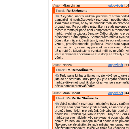
Autor:
Milan Linhart
odpovědět
| #4
Titulek:
Re:Shrňme to
O vyndání nádrží usiloval především státní podn
samozřejmě nechtěla svolit k rozkopání nového chod
zvažovala i riziko, že by se chodník mohl do zkorod
propadnout. Po poradě s právníkem se ale nakonec 
města v tomto případě není kompetentní a rozhodnut
nádrží vydal na žádost Benziny Odbor životního pros
působnosti státní správy. Samospráva města byla 
účastníkem řízení. Jestli tam ty nádrže opravdu nejsou
vzteku, protože chodníku je škoda. Práce sice zaplat
to víc se divím, že nemají pořádek ve své vlastní dok
už ty nádrže kdysi dávno vyndali, měli by to vědět. Al
ještě v dávném socialismu a z té doby se ztratily i m
věci...
Autor:
Honza
odpovědět
| #4
Titulek:
Re:Re:Shrňme to
Tedy pane Linharte já nevím, ale když se to celé p
jste se se starostou bili v prsa jak jste chytře přinutil
nádrže dříve než podnik skončí a nyní se zase tvářít
dělala pomalu proti vaší vůli!!!
Autor:
Milan Linhart
odpovědět
| #4
Titulek:
Re:Re:Re:Shrňme to
Velká nechuť k rozkopání chodníku byla v radě 
Benziny sem opakovaně jezdil a tvrdil, že nádrže je 
protože hrozí jejich prorezivění, únik zbytků ropných
chodníku. Problém byl, kdo to zaplatí. Když se Benzi
nádrže na své náklady, věc se výrazně posunula, ale
obava, že nebudou schopni uvést chodník do původn
Nakonec se ale zjistilo, že rada města není oprávněn
záležitosti rozhodovat, takže ve finále šlo všechno