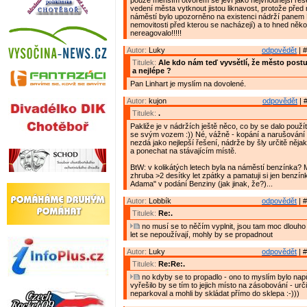
pouze menším otvorem se jeví jako nejvhodnější řeše
vedení města vytknout jistou liknavost, protože před
náměstí bylo upozorněno na existenci nádrží panem 
nemovitosti před kterou se nacházejí) a to hned několi
nereagovalo!!!!!
Autor:
Luky
odpovědět
| #
Titulek:
Ale kdo nám teď vyvsětlí, že město post
a nejlépe ?
Pan Linhart je myslím na dovolené.
Autor:
kujon
odpovědět
| 
Titulek:
.
Pakliže je v nádržích ještě něco, co by se dalo použít
se svým vozem :)) Né, vážně - kopání a narušování s
nezdá jako nejlepší řešení, nádrže by šly určitě nějak
a ponechat na stávajícím místě.
BtW: v kolikátých letech byla na náměstí benzínka?
zhruba >2 desítky let zpátky a pamatuji si jen benzín
Adama" v podání Benziny (jak jinak, že?)...
Autor:
Lobbík
odpovědět
| #
Titulek:
Re:.
no musí se to něčím vyplnit, jsou tam moc dlouho
let se nepoužívají, mohly by se propadnout
Autor:
Luky
odpovědět
| #
Titulek:
Re:Re:.
no kdyby se to propadlo - ono to myslím bylo napůl
vyřešilo by se tím to jejich místo na zásobování - urč
neparkoval a mohli by skládat přímo do sklepa :-)))