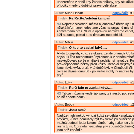
upozorněno v době kdy žádalo občany, aby si udělal
přípojky - tedy v době přípravy celé akce!!!
Autor:
Milan Linhart
odpovědět
| #1
Titulek:
Re:Re:Re:Volební kampaň
Nepleťte si vedení města a jednotlivé úředníky. 
nějaká informace nedostane včas na správné místo! 
zaměstnano přes 70 lidí a opravdu nemůžeme vědět,
leží na stole, pokud se s tím sami nepochlubí.
Autor:
Milkin
odpovědět
| #1
Titulek:
O kdo to zaplatí když.....
A kdo to zaplatí, když se ukáže, že jde o fámu? Co 
nejsou?Před rekonstrukcí byl chodník v daném místě 
nasvědčovalo spíše o nějaké sedající si navážce. P
pravděpodobně někdy před válkou nebo dříve(když 
letech byla vyřazena), v té době byly v Chotěboři tři 
okrese dejme tomu 50 - jak velké mohly ty nádrže b
pryč.
Autor:
Luky
odpovědět
| #1
Titulek:
Re:O kdo to zaplatí když.....
Takže můžeme vědět jak pány z investic potrest
na ně chcete hodit?
Autor:
Bobby
odpovědět
| #2
Titulek:
Jsou tam?
Nádrže mohl někdo vyndat když se dělala kanalizace 
nevšiml, vůbec nemusely být tak velké jak si někdo p
možná budou hledat kolem náměstí aby nakonec zjistil
řeznictvím. Opravdu neexistuje jiný způsob(technika) j
jsou než kopání?