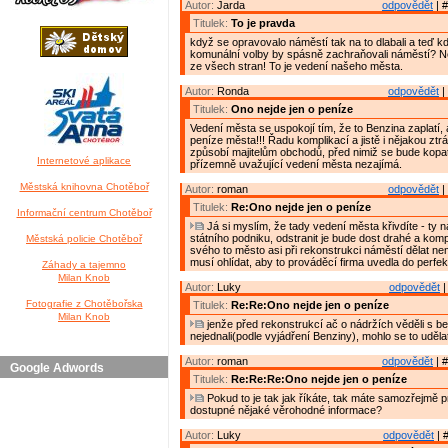
Autor:
Jarda
odpovědět
| #
Titulek:
To je pravda
když se opravovalo náměstí tak na to dlabali a teď kd
komunální volby by spásně zachraňovali náměstí? Ne
ze všech stran! To je vedení našeho města.
Autor:
Ronda
odpovědět
|
Titulek:
Ono nejde jen o peníze
Vedení města se uspokojí tím, že to Benzina zaplatí, 
peníze města!!! Řadu komplikací a jistě i nějakou ztr
způsobí majitelům obchodů, před nimiž se bude kopat
Internetové aplikace
přízemně uvažující vedení města nezajímá.
Městská knihovna Chotěboř
Autor:
roman
odpovědět
|
Titulek:
Re:Ono nejde jen o peníze
Informační centrum Chotěboř
Já si myslím, že tady vedení města křivdíte - ty 
státního podniku, odstranit je bude dost drahé a komp
Městská policie Chotěboř
svého to město asi při rekonstrukci náměstí dělat ne
musí ohlídat, aby to prováděcí firma uvedla do perfek
Záhady a tajemno
Milan Knob
Autor:
Luky
odpovědět
|
Fotografie z Chotěbořska
Titulek:
Re:Re:Ono nejde jen o peníze
Milan Knob
jenže před rekonstrukcí ač o nádržích věděli s b
nejednali(podle vyjádření Benziny), mohlo se to uděl
Autor:
roman
odpovědět
| #
Google Adwords
Titulek:
Re:Re:Re:Ono nejde jen o peníze
Pokud to je tak jak říkáte, tak máte samozřejmě 
dostupné nějaké věrohodné informace?
Autor:
Luky
odpovědět
| 