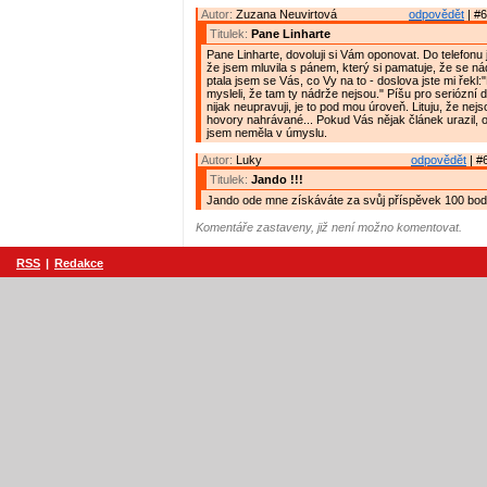
Autor:
Zuzana Neuvirtová
odpovědět
| #6
Titulek:
Pane Linharte
Pane Linharte, dovoluji si Vám oponovat. Do telefonu
že jsem mluvila s pánem, který si pamatuje, že se ná
ptala jsem se Vás, co Vy na to - doslova jste mi řekl:
mysleli, že tam ty nádrže nejsou." Píšu pro seriózní d
nijak neupravuji, je to pod mou úroveň. Lituju, že nejs
hovory nahrávané... Pokud Vás nějak článek urazil, 
jsem neměla v úmyslu.
Autor:
Luky
odpovědět
| #
Titulek:
Jando !!!
Jando ode mne získáváte za svůj příspěvek 100 bodů
Komentáře zastaveny, již není možno komentovat.
RSS
|
Redakce