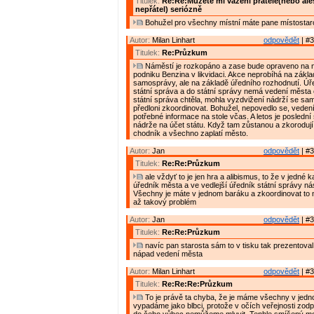
Titulek:
Re:Re:Můžete mi vážení přátelé(nebo al
nepřátel) seriózně
Bohužel pro všechny místní máte pane místostar
Autor:
Milan Linhart
odpovědět
| #3
Titulek:
Re:Průzkum
Náměstí je rozkopáno a zase bude opraveno na n
podniku Benzina v likvidaci. Akce neprobíhá na zákl
samosprávy, ale na základě úředního rozhodnutí. Úře
státní správa a do státní správy nemá vedení města 
státní správa chtěla, mohla vyzdvižení nádrží se s
předloni zkoordinovat. Bohužel, nepovedlo se, vede
potřebné informace na stole včas. A letos je poslední
nádrže na účet státu. Když tam zůstanou a zkoroduj
chodník a všechno zaplatí město.
Autor:
Jan
odpovědět
| #3
Titulek:
Re:Re:Průzkum
ale vždyť to je jen hra a alibismus, to že v jedné k
úředník města a ve vedlejší úředník státní správy n
Všechny je máte v jednom baráku a zkoordinovat to 
až takový problém
Autor:
Jan
odpovědět
| #3
Titulek:
Re:Re:Průzkum
navíc pan starosta sám to v tisku tak prezentoval
nápad vedení města
Autor:
Milan Linhart
odpovědět
| #3
Titulek:
Re:Re:Re:Průzkum
To je právě ta chyba, že je máme všechny v jed
vypadáme jako blbci, protože v očích veřejnosti zodp