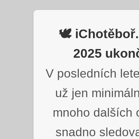
🕊️ iChotěbo
2025 ukonč
V posledních lete
už jen minimáln
mnoho dalších o
snadno sledova