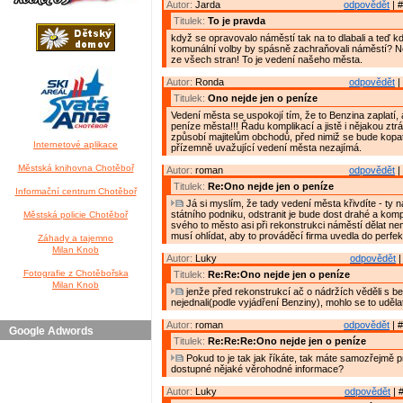
Autor:
Jarda
odpovědět
| #
Titulek:
To je pravda
když se opravovalo náměstí tak na to dlabali a teď kd
komunální volby by spásně zachraňovali náměstí? Ne
ze všech stran! To je vedení našeho města.
Autor:
Ronda
odpovědět
|
Titulek:
Ono nejde jen o peníze
Vedení města se uspokojí tím, že to Benzina zaplatí, 
peníze města!!! Řadu komplikací a jistě i nějakou ztr
způsobí majitelům obchodů, před nimiž se bude kopat
Internetové aplikace
přízemně uvažující vedení města nezajímá.
Městská knihovna Chotěboř
Autor:
roman
odpovědět
|
Titulek:
Re:Ono nejde jen o peníze
Informační centrum Chotěboř
Já si myslím, že tady vedení města křivdíte - ty 
státního podniku, odstranit je bude dost drahé a komp
Městská policie Chotěboř
svého to město asi při rekonstrukci náměstí dělat ne
musí ohlídat, aby to prováděcí firma uvedla do perfek
Záhady a tajemno
Milan Knob
Autor:
Luky
odpovědět
|
Fotografie z Chotěbořska
Titulek:
Re:Re:Ono nejde jen o peníze
Milan Knob
jenže před rekonstrukcí ač o nádržích věděli s b
nejednali(podle vyjádření Benziny), mohlo se to uděl
Autor:
roman
odpovědět
| #
Google Adwords
Titulek:
Re:Re:Re:Ono nejde jen o peníze
Pokud to je tak jak říkáte, tak máte samozřejmě 
dostupné nějaké věrohodné informace?
Autor:
Luky
odpovědět
| 