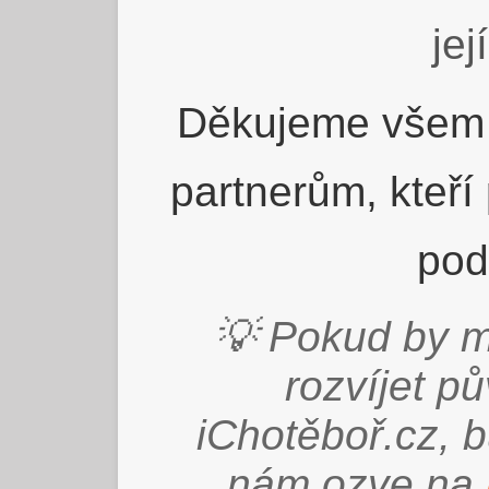
jej
Děkujeme všem 
partnerům, kteří
pod
💡 Pokud by m
rozvíjet p
iChotěboř.cz, 
nám ozve na