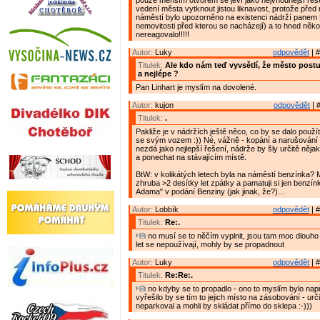
pouze menším otvorem se jeví jako nejvhodnější řeše
vedení města vytknout jistou liknavost, protože před
náměstí bylo upozorněno na existenci nádrží panem 
nemovitosti před kterou se nacházejí) a to hned několi
nereagovalo!!!!!
Autor:
Luky
odpovědět
| #
Titulek:
Ale kdo nám teď vyvsětlí, že město post
a nejlépe ?
Pan Linhart je myslím na dovolené.
Autor:
kujon
odpovědět
| 
Titulek:
.
Pakliže je v nádržích ještě něco, co by se dalo použít
se svým vozem :)) Né, vážně - kopání a narušování s
nezdá jako nejlepší řešení, nádrže by šly určitě nějak
a ponechat na stávajícím místě.
BtW: v kolikátých letech byla na náměstí benzínka?
zhruba >2 desítky let zpátky a pamatuji si jen benzín
Adama" v podání Benziny (jak jinak, že?)...
Autor:
Lobbík
odpovědět
| #
Titulek:
Re:.
no musí se to něčím vyplnit, jsou tam moc dlouho
let se nepoužívají, mohly by se propadnout
Autor:
Luky
odpovědět
| #
Titulek:
Re:Re:.
no kdyby se to propadlo - ono to myslím bylo napůl
vyřešilo by se tím to jejich místo na zásobování - urč
neparkoval a mohli by skládat přímo do sklepa :-)))