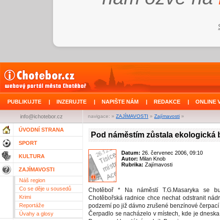
PUBLIKUJTE
|
INZERUJTE
|
NAPIŠTE NÁM
|
REDAKCE
|
ONLINE 
info@ichotebor.cz
navigace: »
ZAJÍMAVOSTI
»
Zajímavosti
»
ÚVODNÍ STRANA
Pod náměstím zůstala ekologická
SPORT
Datum:
26. červenec 2006, 09:10
KULTURA
Autor:
Milan Knob
Rubrika:
Zajímavosti
ZAJÍMAVOSTI
Náš region
Co se děje u sousedů
Chotěboř * Na náměstí T.G.Masaryka se bu
Krimi
Chotěbořská radnice chce nechat odstranit nádrž
Reportáže
podzemí po již dávno zrušené benzínové čerpací s
Čerpadlo se nacházelo v místech, kde je dneska
Úvahy a glosy