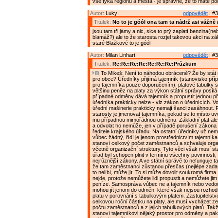
vše týká regionu a města - je správně, že to máte po
Autor:
Luky
odpovědět
| #3
Titulek:
No to je góól ona tam ta nádrž asi vážně 
jsou tam tři jámy a nic, sice to prý zaplatí benzina(n
blamáž?) ale to že starosta rozjel takovou akci na zá
staré Blažkové to je góól
Autor:
Milan Linhart
odpovědět
| #3
Titulek:
Re:Re:Re:Re:Re:Re:Re:Průzkum
To Mikeš: Není to náhodou obráceně? Že by stát 
pro obce? Úředníky přijímá tajemník (stanovisko pří
pro tajemníka pouze doporučením), platové tabulky st
většinu peněz na platy za výkon státní správy posílá 
případné odměny dává tajemník a propustit jednou př
úředníka prakticky nelze - viz zákon o úřednících. V
úřední mašinerie prakticky nemají šanci zasáhnout.
starosty je jmenovat tajemníka, pokud se to místo uvo
mu případnou mimořádnou odměnu. Základní plat ale
a odvolat ho nemůže, jen v případě porušení zákona
ředitele krajského úřadu. Na ostatní úředníky už nemá
vůbec žádný, řídí je jenom prostřednictvím tajemník
stanoví celkový počet zaměstnanců a schvaluje orga
včetně organizační struktury. Tyto věci však musí sta
úřad byl schopen plnit v termínu všechny povinnosti,
nejrůznější zákony. A ve státní správě to nefunguje ta
že tam zaměstnanci zůstanou přesčas (nejlépe zad
to nelíbí, může jít. To si může dovolit soukromá firma
nejde, protože nemůžete lidi propustit a nemůžete ji
peníze. Samospráva vůbec ne a tajemník nebo vedo
mohou jít jenom do odměn, které však nejsou rozhodu
platu v porovnání s tabulkovým platem. Zastupitelstv
celkovou roční částku na platy, ale musí vycházet z
počtu zaměstnanců a z jejich tabulkových platů. Tak
stanoví tajemníkovi nějaký prostor pro odměny a pak