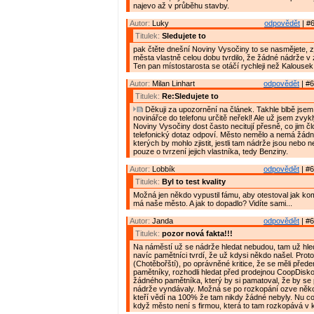
najevo až v průběhu stavby.
Autor:
Luky
odpovědět
| #6
Titulek:
Sledujete to
pak čtěte dnešní Noviny Vysočiny to se nasmějete, zj
města vlastně celou dobu tvrdilo, že žádné nádrže v 
Ten pan místostarosta se otáčí rychleji než Kalousek
Autor:
Milan Linhart
odpovědět
| #6
Titulek:
Re:Sledujete to
Děkuji za upozornění na článek. Takhle blbě jsem
novinářce do telefonu určitě neřekl! Ale už jsem zvyk
Noviny Vysočiny dost často necitují přesně, co jim č
telefonický dotaz odpoví. Město nemělo a nemá žádn
kterých by mohlo zjistit, jestli tam nádrže jsou nebo 
pouze o tvrzení jejich vlastníka, tedy Benziny.
Autor:
Lobbík
odpovědět
| #6
Titulek:
Byl to test kvality
Možná jen někdo vypustil fámu, aby otestoval jak ko
má naše město. A jak to dopadlo? Vidíte sami...
Autor:
Janda
odpovědět
| #6
Titulek:
pozor nová fakta!!!
Na náměstí už se nádrže hledat nebudou, tam už hle
navíc pamětníci tvrdí, že už kdysi někdo našel. Prot
(Chotěbořští), po oprávněné kritice, že se měli přede
pamětníky, rozhodli hledat před prodejnou CoopDisko
žádného pamětníka, který by si pamatoval, že by se
nádrže vyndávaly. Možná se po rozkopání ozve něko
kteří vědí na 100% že tam nikdy žádné nebyly. Nu co
když město není s firmou, která to tam rozkopává v ko