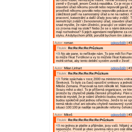
do čeho vůbec nemůžeme mluvit. Tenhle smíšený m
země v Evropě, jenom Česká republika. Co je mi po to
stavební úřad někomu povolil nebo nepovolil garáž, jes
prostředí někomu povolilo nebo nepovolilo pokácet s
záležitosti patří na samostatný úřad a ne na radnici. 
pracovní, katastrální a další úřady jsou taky zvlášť. 
nemohl být zvlášť i živnostenský úřad, stavební úřad
snad myslíte, že nám úředníci, pracující ve státní spr
co zrovna mají na stole? Nebo že se s námi dokonce c
mají rozhodnout? S jejich agendami nepřijdeme za ce
styku. A kdybychom přišli, porušili bychom tím zákon
Autor:
roman
odpovědět
| #3
Titulek:
Re:Re:Re:Re:Průzkum
No ale pane, to neříkejte nám. To jste měl říct Pa
to může říkat Tvrdíkovi a vy to můžete říkat Kalousko
mohli strhat, aby tento debilní systém uvedli v život!
Autor:
Milan Linhart
odpovědět
| #3
Titulek:
Re:Re:Re:Re:Re:Průzkum
Tohle spáchala v roce 2000 na ministerstvu vnitra
Štreková. To bylo za časů opoziční smlouvy a jedno
Miloše Zemana. Pracovali na tom několik let. Nakonec
Svazu měst a obcí. To je příšerná organizace, ve kte
protože by zbytečně platila členské příspěvky. Páni s
tenkrát mysleli, že je státní úředníci budou muset po
budou společně pod jednou střechou. Jenže to se sple
nemá nikdo chuť ani odvahu chybně nastavený systé
situaci 100:100 je naděje na jakékoliv reformy čehoko
Autor:
Mikeš
odpovědět
| #3
Titulek:
Re:Re:Re:Re:Re:Re:Průzkum
no jednou je platíte a přijímáte, jsou vaši. Nějaký
nepomůže. Prostě je obec povinna něco pro stát dělat