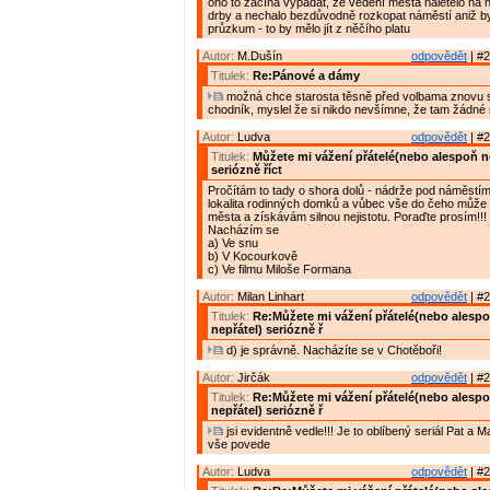
ono to začíná vypadat, že vedení města naletělo na 
drby a nechalo bezdůvodně rozkopat náměstí aniž by z
průzkum - to by mělo jít z něčího platu
Autor:
M.Dušín
odpovědět
| #2
Titulek:
Re:Pánové a dámy
možná chce starosta těsně před volbama znovu s
chodník, myslel že si nikdo nevšímne, že tam žádné
Autor:
Ludva
odpovědět
| #2
Titulek:
Můžete mi vážení přátelé(nebo alespoň n
seriózně říct
Pročítám to tady o shora dolů - nádrže pod náměstím 
lokalita rodinných domků a vůbec vše do čeho může 
města a získávám silnou nejistotu. Poraďte prosím!!!
Nacházím se
a) Ve snu
b) V Kocourkově
c) Ve filmu Miloše Formana
Autor:
Milan Linhart
odpovědět
| #2
Titulek:
Re:Můžete mi vážení přátelé(nebo alesp
nepřátel) seriózně ř
d) je správně. Nacházíte se v Chotěboři!
Autor:
Jirčák
odpovědět
| #2
Titulek:
Re:Můžete mi vážení přátelé(nebo alesp
nepřátel) seriózně ř
jsi evidentně vedle!!! Je to oblíbený seriál Pat a M
vše povede
Autor:
Ludva
odpovědět
| #2