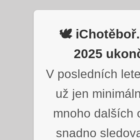
🕊️ iChotěbo
2025 ukonč
V posledních lete
už jen minimáln
mnoho dalších o
snadno sledova