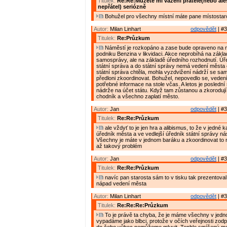
Titulek:
Re:Re:Můžete mi vážení přátelé(nebo al
nepřátel) seriózně
Bohužel pro všechny místní máte pane místostar
Autor:
Milan Linhart
odpovědět
| #3
Titulek:
Re:Průzkum
Náměstí je rozkopáno a zase bude opraveno na n
podniku Benzina v likvidaci. Akce neprobíhá na zákl
samosprávy, ale na základě úředního rozhodnutí. Úře
státní správa a do státní správy nemá vedení města 
státní správa chtěla, mohla vyzdvižení nádrží se s
předloni zkoordinovat. Bohužel, nepovedlo se, vede
potřebné informace na stole včas. A letos je poslední
nádrže na účet státu. Když tam zůstanou a zkoroduj
chodník a všechno zaplatí město.
Autor:
Jan
odpovědět
| #3
Titulek:
Re:Re:Průzkum
ale vždyť to je jen hra a alibismus, to že v jedné k
úředník města a ve vedlejší úředník státní správy n
Všechny je máte v jednom baráku a zkoordinovat to 
až takový problém
Autor:
Jan
odpovědět
| #3
Titulek:
Re:Re:Průzkum
navíc pan starosta sám to v tisku tak prezentoval
nápad vedení města
Autor:
Milan Linhart
odpovědět
| #3
Titulek:
Re:Re:Re:Průzkum
To je právě ta chyba, že je máme všechny v jed
vypadáme jako blbci, protože v očích veřejnosti zodp