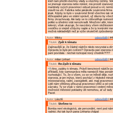
kteří tam přežili všechny vlády a všechny režimy. Vole
se jmenuje starosta nebo ministr, má prostě stanove
mantinely svých pravomocí odsud posud a víc nemůž
stavěl na uši. Fabrika nebo jakákoliv soukromá firma 
jinak. Kdyby to bylo v soukromé firmě všechno tak sl
těžkopádné jako ve státní správě, už dávno by vše
firmy zkrachovaly. Ale tady se to zdůvodňuje nutností
politici a úředníci stát nerozkradli. Množství afér, kte
televizi, však ukazuje, že navzdory všem složitostem
cestičku si stejně vždycky najde a že ty kontrolní m
možná nákladnější než je výše skutečně způsobený
Autor:
Mikky
odpovědět
| #4
Titulek:
Zpět k tématu
Zajímavější je, že žádné nádrže nikdo nevyndal a dír
Opravdu to bylo jen cvičení? Opravdu pan starosta n
paní povídala - nechal rozkopat nový chodník?!?!?
Autor:
milan Linhart
odpovědět
| #4
Titulek:
Re:Zpět k tématu
Ano, zpátky k tématu. Právě benzinové nádrže js
příkladů, kdy samospráva měla nanejvýš hlas poradní,
rozhodující. To, že o všem, co se ve městě děje, ro
starosta, je jen mýtus, který pochází z hluboké minulo
místostarosta, radní, zastupitelé, atd. mají pravomoci
Lidé nám většinou přisuzují pravomoci větší a od vol
zázraky. Ty se však v rámci pravomocí vedení měst
možností městské pokladny dít nemohou, ať už tady 
Pavel.
Autor:
László
odpovědět
| #4
Titulek:
Shrňme to
Bomba není ekologická, ale personální, není pod nám
radnici. Asi tak bych pana Linharta chápal