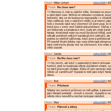
Autor:
Milan Linhart
odpovědět
| #2
Titulek:
Re:Jsou tam?
Benzina ví, kde ty nádrže měla. Sondami se pouz
a zjistí jejich stav. Možná se nebudou vyndávat, pouze
betonem, aby se do budoucna nepropadly i s chodn
Vám sdělovat, kdo o nádržích věděl, to je interní zálež
hoši z investic také neví všechno! Už jsem psal, že 
které jsou v zemi, není žádná dokumentace. Občas s
ani Vodovody a kanalizace neví, kudy jim vede kanál
hledat. Konkrétně mám na mysli škvárové hřiště, po
několik poměrně velkých kanalizačních sběračů, ale 
poloha se obtížně zjišťovala, když jsme ji potřebovali
Při stavbě školní jídelny nás zase překvapil silnoprou
také vedl trochu jinudy než na výkresech. A to máte 
větší stavbě.
Autor:
Janda
odpovědět
| #2
Titulek:
Re:Re:Jsou tam?
No nevím, ale když v padesátých letech přestala 
funkční, jistě se budovala někdy počátkem století, z
se také pracovalo všelijak, třeba už tam opravdu nej
někdo už zaměřoval? Vypadá to totiž jako když hleda
tápou.
Autor:
Bob
odpovědět
| #2
Titulek:
Průzkum
Nějaký ten seriózní průzkum se měl udělat, ti pánové
jako hledači pokladů - zkouší a zkouší. Vypadá to na
někdo něco neověřil a nechal rozkopat náměstí.
Autor:
Max
odpovědět
| #2
Titulek:
Pánové a dámy