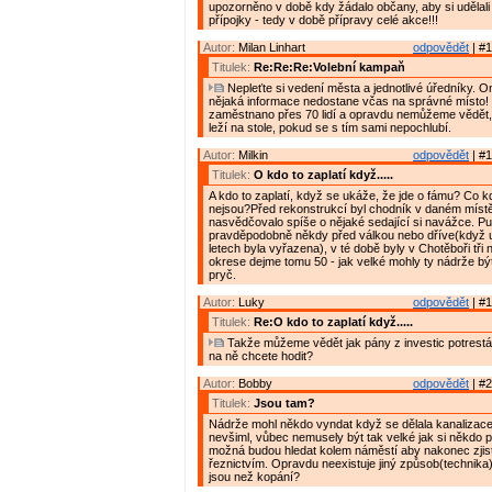
upozorněno v době kdy žádalo občany, aby si udělal
přípojky - tedy v době přípravy celé akce!!!
Autor:
Milan Linhart
odpovědět
| #1
Titulek:
Re:Re:Re:Volební kampaň
Nepleťte si vedení města a jednotlivé úředníky. 
nějaká informace nedostane včas na správné místo! 
zaměstnano přes 70 lidí a opravdu nemůžeme vědět,
leží na stole, pokud se s tím sami nepochlubí.
Autor:
Milkin
odpovědět
| #1
Titulek:
O kdo to zaplatí když.....
A kdo to zaplatí, když se ukáže, že jde o fámu? Co 
nejsou?Před rekonstrukcí byl chodník v daném místě 
nasvědčovalo spíše o nějaké sedající si navážce. P
pravděpodobně někdy před válkou nebo dříve(když 
letech byla vyřazena), v té době byly v Chotěboři tři 
okrese dejme tomu 50 - jak velké mohly ty nádrže b
pryč.
Autor:
Luky
odpovědět
| #1
Titulek:
Re:O kdo to zaplatí když.....
Takže můžeme vědět jak pány z investic potrest
na ně chcete hodit?
Autor:
Bobby
odpovědět
| #2
Titulek:
Jsou tam?
Nádrže mohl někdo vyndat když se dělala kanalizace 
nevšiml, vůbec nemusely být tak velké jak si někdo p
možná budou hledat kolem náměstí aby nakonec zjistil
řeznictvím. Opravdu neexistuje jiný způsob(technika) j
jsou než kopání?