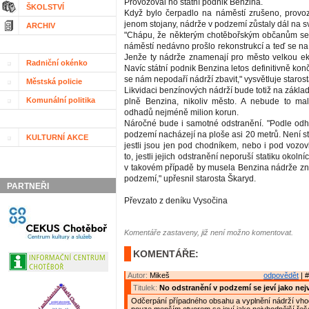
Provozoval ho státní podnik Benzina.
ŠKOLSTVÍ
Když bylo čerpadlo na náměstí zrušeno, provoz
jenom stojany, nádrže v podzemí zůstaly dál na s
ARCHIV
"Chápu, že některým chotěbořským občanům se 
náměstí nedávno prošlo rekonstrukcí a teď se n
Jenže ty nádrže znamenají pro město velkou ek
Radniční okénko
Navíc státní podnik Benzina letos definitivně konč
se nám nepodaří nádrží zbavit," vysvětluje staro
Městská policie
Likvidaci benzínových nádrží bude totiž na zákla
Komunální politika
plně Benzina, nikoliv město. A nebude to mal
odhadů nejméně milion korun.
Náročné bude i samotné odstranění. "Podle od
podzemí nacházejí na ploše asi 20 metrů. Není st
KULTURNÍ AKCE
jestli jsou jen pod chodníkem, nebo i pod vozo
to, jestli jejich odstranění neporuší statiku okol
v takovém případě by musela Benzina nádrže zn
podzemí," upřesnil starosta Škaryd.
PARTNEŘI
Převzato z deníku Vysočina
Komentáře zastaveny, již není možno komentovat.
KOMENTÁŘE:
Autor:
Mikeš
odpovědět
| #
Titulek:
No odstranění v podzemí se jeví jako nej
Odčerpání případného obsahu a vyplnění nádrží vh