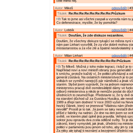
celé mimo něj.
Autor:
Mikeš
odpovědět
| #3
Titulek:
Re:Re:Re:Re:Re:Re:Re:Re:Průzkum
Tak to jsme asi všichni zaspali a vyrostla nám tu j
Co defenestrace, myslíte, že by pomohla?
Autor:
Lobbík
odpovědět
| #4
Titulek:
Doufám, že zde diskuze nezanikne.
Doufám, že všechny diskuze tykající se města nyní 
nám pan Linhart vysvětlil, že za vše dobré mohou st
místastarostou a za vše zlé a špatné neodvolatelný s
Autor:
Milan Linhart
odpovědět
| #4
Titulek:
Re:Re:Re:Re:Re:Re:Re:Re:Re:Průzkum
To Mikeš: Možná z toho máte legraci, i když je to s
Například noví a noví ministři obrany jsou generalitě
k smíchu, protože každý ví, že politici přicházejí a od
generál zůstává. Na ostatních ministerstvech je to p
volbách se vymění nanejvýš pár náměstků a jinak vš
starém. Slyšel jsem vyprávět, že na jednom nejmen
ministerstvu pracují dvě osmdesátileté dámy ve fun
odborů ministerstva a nikdo je nemůže poslat do dů
úřednících to neumožňuje. Představte si, že ty dvě
na starobní důchod už za Gustáva Husáka, ale neodeš
1989 a dřepí tam dodnes! V roce 2003 vyšel na Nevi
hezký článek, který se jmenoval "Vládnou nám úřední
nevolili!" Prostě je to tak. Já jsem se taky nestačil div
přišel z fabriky na radnici. Ze dne na den jsem se ocit
světě, ve kterém platí úplně jiná pravidla. Veřejná s
sektor jsou opravdu dva zcela odlišné světy. To je 
zákonů, který vymysleli, jak jinak, úředníci na minist
politici v parlamentu jsou jenom od toho, aby jim ty z
Za nitky ale tahají ti neznámí a bezejmení úředníci na