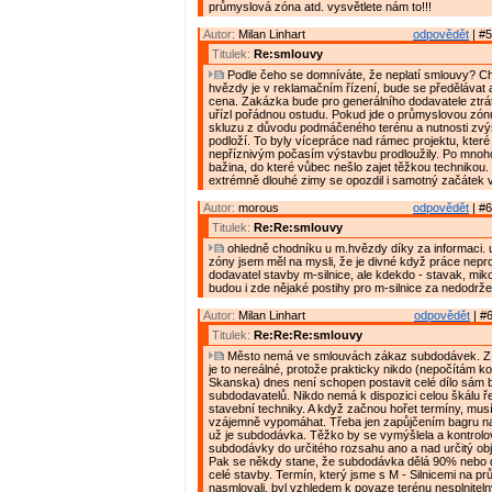
průmyslová zóna atd. vysvětlete nám to!!!
Autor:
Milan Linhart
odpovědět
| #5
Titulek:
Re:smlouvy
Podle čeho se domníváte, že neplatí smlouvy? C
hvězdy je v reklamačním řízení, bude se předělávat
cena. Zakázka bude pro generálního dodavatele ztrát
uřízl pořádnou ostudu. Pokud jde o průmyslovou zón
skluzu z důvodu podmáčeného terénu a nutnosti zvý
podloží. To byly vícepráce nad rámec projektu, které
nepříznivým počasím výstavbu prodloužily. Po mnoho
bažina, do které vůbec nešlo zajet těžkou technikou
extrémně dlouhé zimy se opozdil i samotný začátek 
Autor:
morous
odpovědět
| #6
Titulek:
Re:Re:smlouvy
ohledně chodníku u m.hvězdy díky za informaci.
zóny jsem měl na mysli, že je divné když práce neprov
dodavatel stavby m-silnice, ale kdekdo - stavak, mik
budou i zde nějaké postihy pro m-silnice za nedodrž
Autor:
Milan Linhart
odpovědět
| #6
Titulek:
Re:Re:Re:smlouvy
Město nemá ve smlouvách zákaz subdodávek. Z 
je to nereálné, protože prakticky nikdo (nepočítám k
Skanska) dnes není schopen postavit celé dílo sám 
subdodavatelů. Nikdo nemá k dispozici celou škálu ř
stavební techniky. A když začnou hořet termíny, musí
vzájemně vypomáhat. Třeba jen zapůjčením bagru na 
už je subdodávka. Těžko by se vymýšlela a kontrolo
subdodávky do určitého rozsahu ano a nad určitý ob
Pak se někdy stane, že subdodávka dělá 90% nebo
celé stavby. Termín, který jsme s M - Silnicemi na 
nasmlovali, byl vzhledem k povaze terénu nesplnitelný