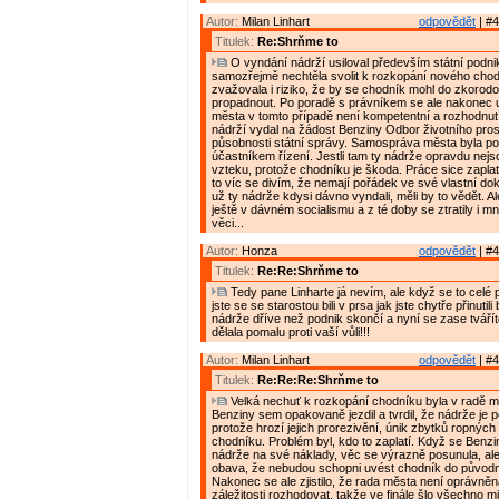
Autor:
Milan Linhart
odpovědět
| #4
Titulek:
Re:Shrňme to
O vyndání nádrží usiloval především státní podn
samozřejmě nechtěla svolit k rozkopání nového chod
zvažovala i riziko, že by se chodník mohl do zkorod
propadnout. Po poradě s právníkem se ale nakonec 
města v tomto případě není kompetentní a rozhodnut
nádrží vydal na žádost Benziny Odbor životního pros
působnosti státní správy. Samospráva města byla 
účastníkem řízení. Jestli tam ty nádrže opravdu nejsou
vzteku, protože chodníku je škoda. Práce sice zaplat
to víc se divím, že nemají pořádek ve své vlastní dok
už ty nádrže kdysi dávno vyndali, měli by to vědět. Al
ještě v dávném socialismu a z té doby se ztratily i m
věci...
Autor:
Honza
odpovědět
| #4
Titulek:
Re:Re:Shrňme to
Tedy pane Linharte já nevím, ale když se to celé p
jste se se starostou bili v prsa jak jste chytře přinutil
nádrže dříve než podnik skončí a nyní se zase tvářít
dělala pomalu proti vaší vůli!!!
Autor:
Milan Linhart
odpovědět
| #4
Titulek:
Re:Re:Re:Shrňme to
Velká nechuť k rozkopání chodníku byla v radě 
Benziny sem opakovaně jezdil a tvrdil, že nádrže je 
protože hrozí jejich prorezivění, únik zbytků ropných
chodníku. Problém byl, kdo to zaplatí. Když se Benzi
nádrže na své náklady, věc se výrazně posunula, ale
obava, že nebudou schopni uvést chodník do původn
Nakonec se ale zjistilo, že rada města není oprávněn
záležitosti rozhodovat, takže ve finále šlo všechno