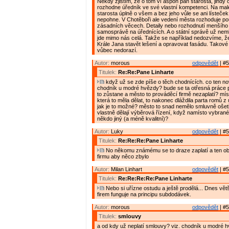
Někdy zjistím, že o tom ví aspoň pan starosta, jindy 
rozhodne úředník ve své vlastní kompetenci. Na malé
starosta úplně o všem a bez jeho vůle se ani lísteče
nepohne. V Chotěboři ale vedení města rozhoduje p
zásadních věcech. Detaily nebo rozhodnutí menšího 
samosprávě na úřednících. A o státní správě už nem
jde mimo nás celá. Takže se například nedozvíme, 
Krále Jana stavět lešení a opravovat fasádu. Takov
vůbec nedorazí.
Autor:
morous
odpovědět
| #5
Titulek:
Re:Re:Pane Linharte
když už se zde píše o těch chodnících. co ten n
chodník u modré hvězdy? bude se ta otřesná práce 
to zůstane a město to prováděcí firmě nezaplatí? míst
která to měla dělat, to nakonec dláždila parta romů z ú
jak je to možné? město to snad nemělo smluvně ošet
vlastně dělají výběrová řízení, když namísto vybrané 
někdo jiný (a méně kvalitní)?
Autor:
Luky
odpovědět
| #5
Titulek:
Re:Re:Re:Pane Linharte
No někomu známému se to draze zaplatí a ten ob
firmu aby něco zbylo
Autor:
Milan Linhart
odpovědět
| #5
Titulek:
Re:Re:Re:Re:Pane Linharte
Nebo si uřízne ostudu a ještě prodělá... Dnes vět
firem funguje na principu subdodávek.
Autor:
morous
odpovědět
| #5
Titulek:
smlouvy
a od kdy už neplatí smlouvy? viz. chodník u modré h