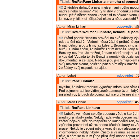
Titulek:
Re:Re:Pane Linharte, nemohu si pomoci
Z těchhle dohadů a úvah nejsem ani trošku moudr
nádrže nebo nejsou? Proč ty tři díry v chodníku zaházeli
budou ještě někde znovu kopat? Ví to někdo? Nebo 
jen názory lidí, kteří šli právě okolo a něco zaslechli?
Autor:
Milan Linhart
odpovědět
| #5
Titulek:
Re:Re:Re:Pane Linharte, nemohu si pom
Státní podnik Benzina provádí na své náklady vý
odstranění nádrží. Vedení města žádné průběžné zp
Najatí dělníci jsou z firmy až kdesi z Broumova (to jsm
autě). Ti nám sdělili, že nádrže zatím nenašli. Jaký b
Benziny nevíme. Je možné, že tam nádrže nejsou a j
o kus dál. Vypadá to, že Benzina nemá k dispozici p
dokumentaci a že tápe. Nádrže jsou jejich majetkem 
svůj majetek hledat, nalézt a pak s ním nějak naložit
že žádný svůj majetek nenajdou.
Autor:
Luboš
odpovědět
| #5
Titulek:
Pane Linharte
myslím, že název radnice vyjadřuje místo, kde sídlo 
Pod pojmem radnice vidím jasně samosprávu. I když 
jiní úředníci, ty bych do pojmu radnice určitě nezahrn
Autor:
Milan Linhart
odpovědět
| #5
Titulek:
Re:Pane Linharte
Luboši, ve městě se děje spoustu věcí, o kterých 
úředníci a nikoliv rada. Někdy rada vydá obecné rozh
zařadí nějakou věc do rozpočtu na kalendářní rok, al
způsobu provedení už rozhodne úředník, který tu vě
práce. Někdy je vedení města včetně rady alespoň 
informováno, někdy nikoliv. Často si všimnu, že se 
děje, a sám se musím jít na příslušný odbor zeptat n