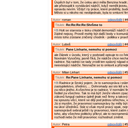
Úspěch byl v tom, že celou akci měla Benzina hradit
ale přistoupili k vyndávání nádrží, když neměli jistotu,
opravdu nevím. Vždyť i ty práce, které proběhly, budo
Město si u nikoho nic neobjednalo, byla to smluvní fi
Autor:
roman
odpovědět
| #4
Titulek:
Re:Re:Re:Re:Shrňme to
Holt se starosta v tisku chlubil demontáží nádrží 
žádné nejsou. Prostě mohly být další body v komuná
místo toho zůstane zničený chodník - politika v praxi!
Autor:
Luboš
odpovědět
| #4
Titulek:
Pane Linharte, nemohu si pomoci
ale článek v úvodu, který v podstatě opisuje to co ře
Novinám Vysočiny, jasně říká, že nádrže chce nechat
radnice. Na radnici se tady zrodil ten spásný nápad o
neexistující nádrže. Nesnažte se to omluvit a přiznej
Autor:
Milan Linhart
odpovědět
| #5
Titulek:
Re:Pane Linharte, nemohu si pomoci
Radnice je široký pojem. Je to samospráva i státn
zastupitelstvo, úředníci, ... Dohromady asi sto lidí a
za něco jiného. A všechno je to radnice. V normální 
ředitel za všechno. Tak to má být! Jenže vlivem zp
zákonů fungují radnice úplně jinak než firmy a takov
na spoustu věcí, které se dějí pod jednou střechou, 
Já si myslím, že pravomoci samosprávy by měly být
na úkor úředníků. Stát si však myslí pravý opak, nejr
samosprávě sebral ještě i ty pravomoci, které zatím 
toho, aby všechno politicky přikryl, ale to neznamená
rozhodl nebo že měl pravomoc rozhodnutí změnit.
Autor:
Petra
odpovědět
| #5