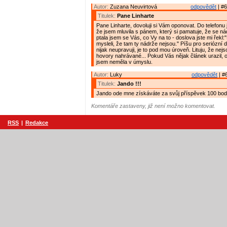
Autor:
Zuzana Neuvirtová
odpovědět
| #6
Titulek:
Pane Linharte
Pane Linharte, dovoluji si Vám oponovat. Do telefonu
že jsem mluvila s pánem, který si pamatuje, že se ná
ptala jsem se Vás, co Vy na to - doslova jste mi řekl:
mysleli, že tam ty nádrže nejsou." Píšu pro seriózní d
nijak neupravuji, je to pod mou úroveň. Lituju, že nejs
hovory nahrávané... Pokud Vás nějak článek urazil, 
jsem neměla v úmyslu.
Autor:
Luky
odpovědět
| #
Titulek:
Jando !!!
Jando ode mne získáváte za svůj příspěvek 100 bodů
Komentáře zastaveny, již není možno komentovat.
RSS
|
Redakce