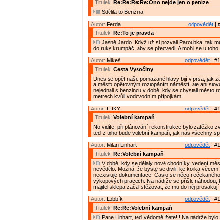
Titulek:
Re:Re:Re:Re:Ono nejde jen o peníze
Sdělila to Benzina
Autor:
Ferda
odpovědět
| 
Titulek:
Re:To je pravda
Jasně Jardo. Když už si pozvali Paroubka, tak mu
do ruky krumpáč, aby se předvedl. A mohli se u toho n
Autor:
Mikeš
odpovědět
| #1
Titulek:
Cesta Vysočiny
Dnes se opět naše pomazané hlavy bijí v prsa, jak z
a město opětovným rozlopáním náměstí, ale ani slov
nejednali s benzinou v době, kdy se chystali město r
metrech kvůli vodovodním přípojkám.
Autor:
LUKY
odpovědět
| #1
Titulek:
Volební kampaň
No vidíte, při plánování rekonstrukce bylo zatěžko z
teď z toho bude volební kampaň, jak nás všechny spa
Autor:
Milan Linhart
odpovědět
| #1
Titulek:
Re:Volební kampaň
V době, kdy se dělaly nové chodníky, vedení měs
nevědělo. Možná, že byste se divili, ke kolika věcem, 
neexistuje dokumentace. Často se něco nečekaného 
výkopových pracech. Na nádrže se přišlo náhodou, k
majitel sklepa začal stěžovat, že mu do něj prosakují 
Autor:
Lobbík
odpovědět
| #1
Titulek:
Re:Re:Volební kampaň
Pane Linhart, teď vědomě lžete!!! Na nádrže bylo