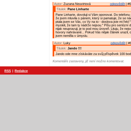
Autor:
Zuzana Neuvirtová
odpovědět
| #6
Titulek:
Pane Linharte
Pane Linharte, dovoluji si Vám oponovat. Do telefonu
že jsem mluvila s pánem, který si pamatuje, že se ná
ptala jsem se Vás, co Vy na to - doslova jste mi řekl:
mysleli, že tam ty nádrže nejsou." Píšu pro seriózní d
nijak neupravuji, je to pod mou úroveň. Lituju, že nejs
hovory nahrávané... Pokud Vás nějak článek urazil, 
jsem neměla v úmyslu.
Autor:
Luky
odpovědět
| #
Titulek:
Jando !!!
Jando ode mne získáváte za svůj příspěvek 100 bodů
Komentáře zastaveny, již není možno komentovat.
RSS
|
Redakce