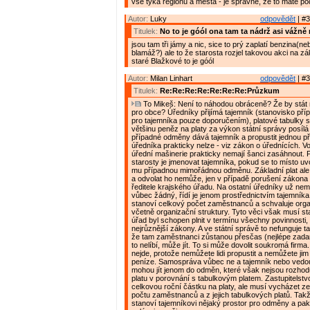
vše týká regionu a města - je správně, že to máte po
Autor:
Luky
odpovědět
| #3
Titulek:
No to je góól ona tam ta nádrž asi vážně 
jsou tam tři jámy a nic, sice to prý zaplatí benzina(n
blamáž?) ale to že starosta rozjel takovou akci na zá
staré Blažkové to je góól
Autor:
Milan Linhart
odpovědět
| #3
Titulek:
Re:Re:Re:Re:Re:Re:Re:Průzkum
To Mikeš: Není to náhodou obráceně? Že by stát 
pro obce? Úředníky přijímá tajemník (stanovisko pří
pro tajemníka pouze doporučením), platové tabulky st
většinu peněz na platy za výkon státní správy posílá 
případné odměny dává tajemník a propustit jednou př
úředníka prakticky nelze - viz zákon o úřednících. V
úřední mašinerie prakticky nemají šanci zasáhnout.
starosty je jmenovat tajemníka, pokud se to místo uvo
mu případnou mimořádnou odměnu. Základní plat ale
a odvolat ho nemůže, jen v případě porušení zákona
ředitele krajského úřadu. Na ostatní úředníky už nemá
vůbec žádný, řídí je jenom prostřednictvím tajemník
stanoví celkový počet zaměstnanců a schvaluje orga
včetně organizační struktury. Tyto věci však musí sta
úřad byl schopen plnit v termínu všechny povinnosti,
nejrůznější zákony. A ve státní správě to nefunguje ta
že tam zaměstnanci zůstanou přesčas (nejlépe zad
to nelíbí, může jít. To si může dovolit soukromá firma
nejde, protože nemůžete lidi propustit a nemůžete ji
peníze. Samospráva vůbec ne a tajemník nebo vedo
mohou jít jenom do odměn, které však nejsou rozhodu
platu v porovnání s tabulkovým platem. Zastupitelstv
celkovou roční částku na platy, ale musí vycházet z
počtu zaměstnanců a z jejich tabulkových platů. Tak
stanoví tajemníkovi nějaký prostor pro odměny a pak