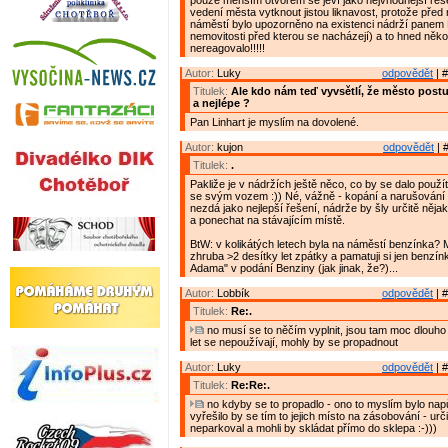
pouze menším otvorem se jeví jako nejvhodnější řeše
vedení města vytknout jistou liknavost, protože před
náměstí bylo upozorněno na existenci nádrží panem 
nemovitosti před kterou se nacházejí) a to hned několi
nereagovalo!!!!!
Autor:
Luky
odpovědět
| #
Titulek:
Ale kdo nám teď vyvsětlí, že město post
a nejlépe ?
Pan Linhart je myslím na dovolené.
Autor:
kujon
odpovědět
| 
Titulek:
.
Pakliže je v nádržích ještě něco, co by se dalo použít
se svým vozem :)) Né, vážně - kopání a narušování s
nezdá jako nejlepší řešení, nádrže by šly určitě nějak
a ponechat na stávajícím místě.
BtW: v kolikátých letech byla na náměstí benzínka?
zhruba >2 desítky let zpátky a pamatuji si jen benzín
Adama" v podání Benziny (jak jinak, že?)...
Autor:
Lobbík
odpovědět
| #
Titulek:
Re:.
no musí se to něčím vyplnit, jsou tam moc dlouho
let se nepoužívají, mohly by se propadnout
Autor:
Luky
odpovědět
| #
Titulek:
Re:Re:.
no kdyby se to propadlo - ono to myslím bylo napůl
vyřešilo by se tím to jejich místo na zásobování - urč
neparkoval a mohli by skládat přímo do sklepa :-)))