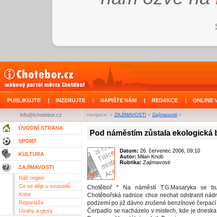
PUBLIKUJTE
|
INZERUJTE
|
NAPIŠTE NÁM
|
REDAKCE
|
ONLINE 
info@ichotebor.cz
navigace: »
ZAJÍMAVOSTI
»
Zajímavosti
»
ÚVODNÍ STRANA
Pod náměstím zůstala ekologická
SPORT
Datum:
26. červenec 2006, 09:10
KULTURA
Autor:
Milan Knob
Rubrika:
Zajímavosti
ZAJÍMAVOSTI
Náš region
Co se děje u sousedů
Chotěboř * Na náměstí T.G.Masaryka se bu
Krimi
Chotěbořská radnice chce nechat odstranit nádrž
Reportáže
podzemí po již dávno zrušené benzínové čerpací s
Čerpadlo se nacházelo v místech, kde je dneska
Úvahy a glosy