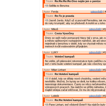
Titulek:
Re:Re:Re:Re:Ono nejde jen o peníze
Sdělila to Benzina
Autor:
Ferda
odpovědět
| 
Titulek:
Re:To je pravda
Jasně Jardo. Když už si pozvali Paroubka, tak mu
do ruky krumpáč, aby se předvedl. A mohli se u toho n
Autor:
Mikeš
odpovědět
| #1
Titulek:
Cesta Vysočiny
Dnes se opět naše pomazané hlavy bijí v prsa, jak z
a město opětovným rozlopáním náměstí, ale ani slov
nejednali s benzinou v době, kdy se chystali město r
metrech kvůli vodovodním přípojkám.
Autor:
LUKY
odpovědět
| #1
Titulek:
Volební kampaň
No vidíte, při plánování rekonstrukce bylo zatěžko z
teď z toho bude volební kampaň, jak nás všechny spa
Autor:
Milan Linhart
odpovědět
| #1
Titulek:
Re:Volební kampaň
V době, kdy se dělaly nové chodníky, vedení měs
nevědělo. Možná, že byste se divili, ke kolika věcem, 
neexistuje dokumentace. Často se něco nečekaného 
výkopových pracech. Na nádrže se přišlo náhodou, k
majitel sklepa začal stěžovat, že mu do něj prosakují 
Autor:
Lobbík
odpovědět
| #1
Titulek:
Re:Re:Volební kampaň
Pane Linhart, teď vědomě lžete!!! Na nádrže bylo