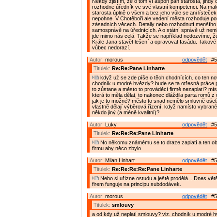
Někdy zjistím, že o tom ví aspoň pan starosta, jindy 
rozhodne úředník ve své vlastní kompetenci. Na malé
starosta úplně o všem a bez jeho vůle se ani lísteče
nepohne. V Chotěboři ale vedení města rozhoduje p
zásadních věcech. Detaily nebo rozhodnutí menšího 
samosprávě na úřednících. A o státní správě už nem
jde mimo nás celá. Takže se například nedozvíme, 
Krále Jana stavět lešení a opravovat fasádu. Takov
vůbec nedorazí.
Autor:
morous
odpovědět
| #5
Titulek:
Re:Re:Pane Linharte
když už se zde píše o těch chodnících. co ten n
chodník u modré hvězdy? bude se ta otřesná práce 
to zůstane a město to prováděcí firmě nezaplatí? míst
která to měla dělat, to nakonec dláždila parta romů z ú
jak je to možné? město to snad nemělo smluvně ošet
vlastně dělají výběrová řízení, když namísto vybrané 
někdo jiný (a méně kvalitní)?
Autor:
Luky
odpovědět
| #5
Titulek:
Re:Re:Re:Pane Linharte
No někomu známému se to draze zaplatí a ten ob
firmu aby něco zbylo
Autor:
Milan Linhart
odpovědět
| #5
Titulek:
Re:Re:Re:Re:Pane Linharte
Nebo si uřízne ostudu a ještě prodělá... Dnes vět
firem funguje na principu subdodávek.
Autor:
morous
odpovědět
| #5
Titulek:
smlouvy
a od kdy už neplatí smlouvy? viz. chodník u modré h