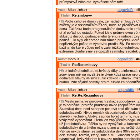
průmyslová zóna atd. vysvětlete nám to!!!
Autor:
Milan Linhart
odpovědět
| #5
Titulek:
Re:smlouvy
Podle čeho se domníváte, že neplatí smlouvy? C
hvězdy je v reklamačním řízení, bude se předělávat
cena. Zakázka bude pro generálního dodavatele ztrát
uřízl pořádnou ostudu. Pokud jde o průmyslovou zón
skluzu z důvodu podmáčeného terénu a nutnosti zvý
podloží. To byly vícepráce nad rámec projektu, které
nepříznivým počasím výstavbu prodloužily. Po mnoho
bažina, do které vůbec nešlo zajet těžkou technikou
extrémně dlouhé zimy se opozdil i samotný začátek 
Autor:
morous
odpovědět
| #6
Titulek:
Re:Re:smlouvy
ohledně chodníku u m.hvězdy díky za informaci.
zóny jsem měl na mysli, že je divné když práce neprov
dodavatel stavby m-silnice, ale kdekdo - stavak, mik
budou i zde nějaké postihy pro m-silnice za nedodrž
Autor:
Milan Linhart
odpovědět
| #6
Titulek:
Re:Re:Re:smlouvy
Město nemá ve smlouvách zákaz subdodávek. Z 
je to nereálné, protože prakticky nikdo (nepočítám k
Skanska) dnes není schopen postavit celé dílo sám 
subdodavatelů. Nikdo nemá k dispozici celou škálu ř
stavební techniky. A když začnou hořet termíny, musí
vzájemně vypomáhat. Třeba jen zapůjčením bagru na 
už je subdodávka. Těžko by se vymýšlela a kontrolo
subdodávky do určitého rozsahu ano a nad určitý ob
Pak se někdy stane, že subdodávka dělá 90% nebo
celé stavby. Termín, který jsme s M - Silnicemi na 
nasmlovali, byl vzhledem k povaze terénu nesplnitelný