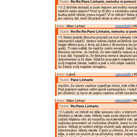
Titulek:
Re:Re:Pane Linharte, nemohu si pomoci
Z těchhle dohadů a úvah nejsem ani trošku moudr
nádrže nebo nejsou? Proč ty tři díry v chodníku zaházeli
budou ještě někde znovu kopat? Ví to někdo? Nebo 
jen názory lidí, kteří šli právě okolo a něco zaslechli?
Autor:
Milan Linhart
odpovědět
| #5
Titulek:
Re:Re:Re:Pane Linharte, nemohu si pom
Státní podnik Benzina provádí na své náklady vý
odstranění nádrží. Vedení města žádné průběžné zp
Najatí dělníci jsou z firmy až kdesi z Broumova (to jsm
autě). Ti nám sdělili, že nádrže zatím nenašli. Jaký b
Benziny nevíme. Je možné, že tam nádrže nejsou a j
o kus dál. Vypadá to, že Benzina nemá k dispozici p
dokumentaci a že tápe. Nádrže jsou jejich majetkem 
svůj majetek hledat, nalézt a pak s ním nějak naložit
že žádný svůj majetek nenajdou.
Autor:
Luboš
odpovědět
| #5
Titulek:
Pane Linharte
myslím, že název radnice vyjadřuje místo, kde sídlo 
Pod pojmem radnice vidím jasně samosprávu. I když 
jiní úředníci, ty bych do pojmu radnice určitě nezahrn
Autor:
Milan Linhart
odpovědět
| #5
Titulek:
Re:Pane Linharte
Luboši, ve městě se děje spoustu věcí, o kterých 
úředníci a nikoliv rada. Někdy rada vydá obecné rozh
zařadí nějakou věc do rozpočtu na kalendářní rok, al
způsobu provedení už rozhodne úředník, který tu vě
práce. Někdy je vedení města včetně rady alespoň 
informováno, někdy nikoliv. Často si všimnu, že se 
děje, a sám se musím jít na příslušný odbor zeptat n