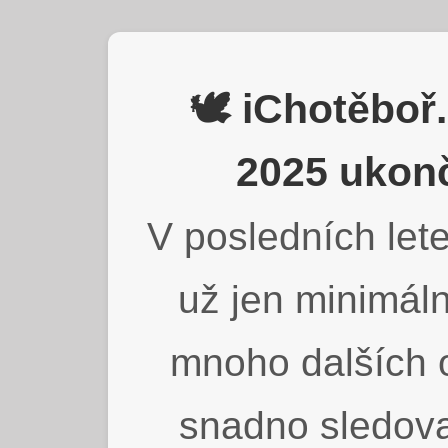
🕊️ iChotěbo
2025 ukonč
V posledních lete
už jen minimáln
mnoho dalších o
snadno sledova