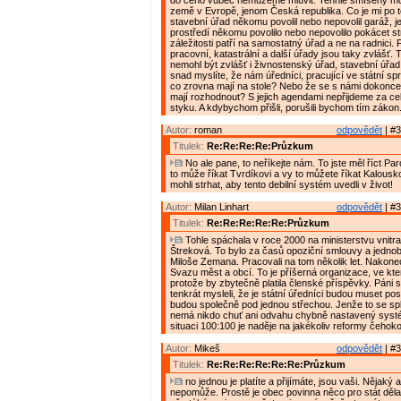
do čeho vůbec nemůžeme mluvit. Tenhle smíšený m
země v Evropě, jenom Česká republika. Co je mi po to
stavební úřad někomu povolil nebo nepovolil garáž, jes
prostředí někomu povolilo nebo nepovolilo pokácet s
záležitosti patří na samostatný úřad a ne na radnici. 
pracovní, katastrální a další úřady jsou taky zvlášť. 
nemohl být zvlášť i živnostenský úřad, stavební úřad
snad myslíte, že nám úředníci, pracující ve státní spr
co zrovna mají na stole? Nebo že se s námi dokonce c
mají rozhodnout? S jejich agendami nepřijdeme za ce
styku. A kdybychom přišli, porušili bychom tím zákon
Autor:
roman
odpovědět
| #3
Titulek:
Re:Re:Re:Re:Průzkum
No ale pane, to neříkejte nám. To jste měl říct Pa
to může říkat Tvrdíkovi a vy to můžete říkat Kalousko
mohli strhat, aby tento debilní systém uvedli v život!
Autor:
Milan Linhart
odpovědět
| #3
Titulek:
Re:Re:Re:Re:Re:Průzkum
Tohle spáchala v roce 2000 na ministerstvu vnitra
Štreková. To bylo za časů opoziční smlouvy a jedno
Miloše Zemana. Pracovali na tom několik let. Nakonec
Svazu měst a obcí. To je příšerná organizace, ve kte
protože by zbytečně platila členské příspěvky. Páni s
tenkrát mysleli, že je státní úředníci budou muset po
budou společně pod jednou střechou. Jenže to se sple
nemá nikdo chuť ani odvahu chybně nastavený systé
situaci 100:100 je naděje na jakékoliv reformy čehoko
Autor:
Mikeš
odpovědět
| #3
Titulek:
Re:Re:Re:Re:Re:Re:Průzkum
no jednou je platíte a přijímáte, jsou vaši. Nějaký
nepomůže. Prostě je obec povinna něco pro stát dělat