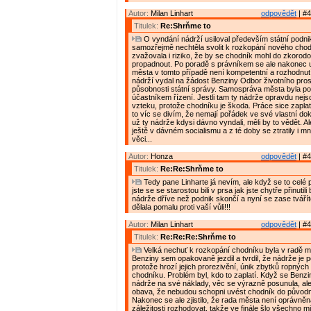
Autor:
Milan Linhart
odpovědět
| #4
Titulek:
Re:Shrňme to
O vyndání nádrží usiloval především státní podn
samozřejmě nechtěla svolit k rozkopání nového chod
zvažovala i riziko, že by se chodník mohl do zkorod
propadnout. Po poradě s právníkem se ale nakonec 
města v tomto případě není kompetentní a rozhodnut
nádrží vydal na žádost Benziny Odbor životního pros
působnosti státní správy. Samospráva města byla 
účastníkem řízení. Jestli tam ty nádrže opravdu nejsou
vzteku, protože chodníku je škoda. Práce sice zaplat
to víc se divím, že nemají pořádek ve své vlastní dok
už ty nádrže kdysi dávno vyndali, měli by to vědět. Al
ještě v dávném socialismu a z té doby se ztratily i m
věci...
Autor:
Honza
odpovědět
| #4
Titulek:
Re:Re:Shrňme to
Tedy pane Linharte já nevím, ale když se to celé p
jste se se starostou bili v prsa jak jste chytře přinutil
nádrže dříve než podnik skončí a nyní se zase tvářít
dělala pomalu proti vaší vůli!!!
Autor:
Milan Linhart
odpovědět
| #4
Titulek:
Re:Re:Re:Shrňme to
Velká nechuť k rozkopání chodníku byla v radě 
Benziny sem opakovaně jezdil a tvrdil, že nádrže je 
protože hrozí jejich prorezivění, únik zbytků ropných
chodníku. Problém byl, kdo to zaplatí. Když se Benzi
nádrže na své náklady, věc se výrazně posunula, ale
obava, že nebudou schopni uvést chodník do původn
Nakonec se ale zjistilo, že rada města není oprávněn
záležitosti rozhodovat, takže ve finále šlo všechno