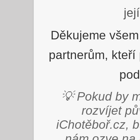
jej
Děkujeme všem 
partnerům, kteří
pod
💡 Pokud by m
rozvíjet p
iChotěboř.cz, 
nám ozve na