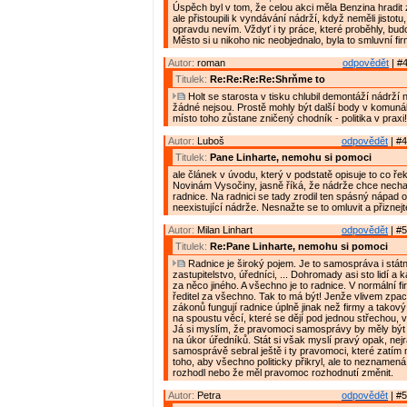
Úspěch byl v tom, že celou akci měla Benzina hradit
ale přistoupili k vyndávání nádrží, když neměli jistotu,
opravdu nevím. Vždyť i ty práce, které proběhly, budo
Město si u nikoho nic neobjednalo, byla to smluvní fi
Autor:
roman
odpovědět
| #4
Titulek:
Re:Re:Re:Re:Shrňme to
Holt se starosta v tisku chlubil demontáží nádrží 
žádné nejsou. Prostě mohly být další body v komuná
místo toho zůstane zničený chodník - politika v praxi!
Autor:
Luboš
odpovědět
| #4
Titulek:
Pane Linharte, nemohu si pomoci
ale článek v úvodu, který v podstatě opisuje to co ře
Novinám Vysočiny, jasně říká, že nádrže chce nechat
radnice. Na radnici se tady zrodil ten spásný nápad o
neexistující nádrže. Nesnažte se to omluvit a přiznej
Autor:
Milan Linhart
odpovědět
| #5
Titulek:
Re:Pane Linharte, nemohu si pomoci
Radnice je široký pojem. Je to samospráva i státn
zastupitelstvo, úředníci, ... Dohromady asi sto lidí a
za něco jiného. A všechno je to radnice. V normální 
ředitel za všechno. Tak to má být! Jenže vlivem zp
zákonů fungují radnice úplně jinak než firmy a takov
na spoustu věcí, které se dějí pod jednou střechou, 
Já si myslím, že pravomoci samosprávy by měly být
na úkor úředníků. Stát si však myslí pravý opak, nejr
samosprávě sebral ještě i ty pravomoci, které zatím 
toho, aby všechno politicky přikryl, ale to neznamená
rozhodl nebo že měl pravomoc rozhodnutí změnit.
Autor:
Petra
odpovědět
| #5