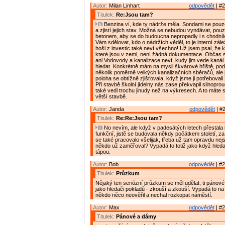
Autor:
Milan Linhart
odpovědět
| #2
Titulek:
Re:Jsou tam?
Benzina ví, kde ty nádrže měla. Sondami se pouz
a zjistí jejich stav. Možná se nebudou vyndávat, pouze
betonem, aby se do budoucna nepropadly i s chodn
Vám sdělovat, kdo o nádržích věděl, to je interní zálež
hoši z investic také neví všechno! Už jsem psal, že 
které jsou v zemi, není žádná dokumentace. Občas s
ani Vodovody a kanalizace neví, kudy jim vede kanál
hledat. Konkrétně mám na mysli škvárové hřiště, po
několik poměrně velkých kanalizačních sběračů, ale 
poloha se obtížně zjišťovala, když jsme ji potřebovali
Při stavbě školní jídelny nás zase překvapil silnoprou
také vedl trochu jinudy než na výkresech. A to máte 
větší stavbě.
Autor:
Janda
odpovědět
| #2
Titulek:
Re:Re:Jsou tam?
No nevím, ale když v padesátých letech přestala 
funkční, jistě se budovala někdy počátkem století, z
se také pracovalo všelijak, třeba už tam opravdu nej
někdo už zaměřoval? Vypadá to totiž jako když hleda
tápou.
Autor:
Bob
odpovědět
| #2
Titulek:
Průzkum
Nějaký ten seriózní průzkum se měl udělat, ti pánové
jako hledači pokladů - zkouší a zkouší. Vypadá to na
někdo něco neověřil a nechal rozkopat náměstí.
Autor:
Max
odpovědět
| #2
Titulek:
Pánové a dámy