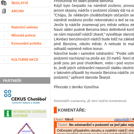
Provozoval ho státní podnik Benzina.
ŠKOLSTVÍ
Když bylo čerpadlo na náměstí zrušeno, provoz
jenom stojany, nádrže v podzemí zůstaly dál na s
ARCHIV
"Chápu, že některým chotěbořským občanům se 
náměstí nedávno prošlo rekonstrukcí a teď se n
Jenže ty nádrže znamenají pro město velkou ek
Radniční okénko
Navíc státní podnik Benzina letos definitivně konč
se nám nepodaří nádrží zbavit," vysvětluje staro
Městská policie
Likvidaci benzínových nádrží bude totiž na zákla
Komunální politika
plně Benzina, nikoliv město. A nebude to mal
odhadů nejméně milion korun.
Náročné bude i samotné odstranění. "Podle od
podzemí nacházejí na ploše asi 20 metrů. Není st
KULTURNÍ AKCE
jestli jsou jen pod chodníkem, nebo i pod vozo
to, jestli jejich odstranění neporuší statiku okol
v takovém případě by musela Benzina nádrže zn
podzemí," upřesnil starosta Škaryd.
PARTNEŘI
Převzato z deníku Vysočina
Komentáře zastaveny, již není možno komentovat.
KOMENTÁŘE:
Autor:
Mikeš
odpovědět
| #
Titulek:
No odstranění v podzemí se jeví jako nej
Odčerpání případného obsahu a vyplnění nádrží vh