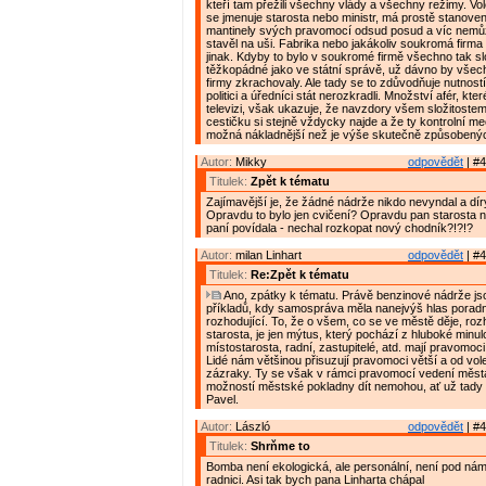
kteří tam přežili všechny vlády a všechny režimy. Vole
se jmenuje starosta nebo ministr, má prostě stanove
mantinely svých pravomocí odsud posud a víc nemůž
stavěl na uši. Fabrika nebo jakákoliv soukromá firma 
jinak. Kdyby to bylo v soukromé firmě všechno tak sl
těžkopádné jako ve státní správě, už dávno by vše
firmy zkrachovaly. Ale tady se to zdůvodňuje nutností
politici a úředníci stát nerozkradli. Množství afér, kte
televizi, však ukazuje, že navzdory všem složitostem
cestičku si stejně vždycky najde a že ty kontrolní m
možná nákladnější než je výše skutečně způsobený
Autor:
Mikky
odpovědět
| #4
Titulek:
Zpět k tématu
Zajímavější je, že žádné nádrže nikdo nevyndal a dír
Opravdu to bylo jen cvičení? Opravdu pan starosta n
paní povídala - nechal rozkopat nový chodník?!?!?
Autor:
milan Linhart
odpovědět
| #4
Titulek:
Re:Zpět k tématu
Ano, zpátky k tématu. Právě benzinové nádrže js
příkladů, kdy samospráva měla nanejvýš hlas poradní,
rozhodující. To, že o všem, co se ve městě děje, ro
starosta, je jen mýtus, který pochází z hluboké minulo
místostarosta, radní, zastupitelé, atd. mají pravomoci
Lidé nám většinou přisuzují pravomoci větší a od vol
zázraky. Ty se však v rámci pravomocí vedení měst
možností městské pokladny dít nemohou, ať už tady 
Pavel.
Autor:
László
odpovědět
| #4
Titulek:
Shrňme to
Bomba není ekologická, ale personální, není pod nám
radnici. Asi tak bych pana Linharta chápal