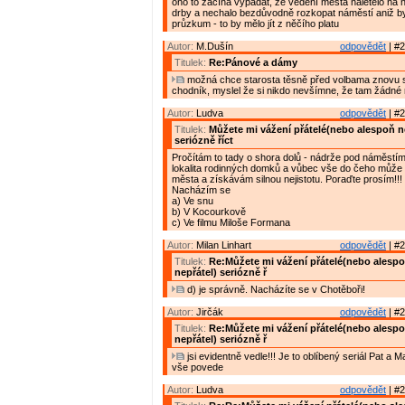
ono to začíná vypadat, že vedení města naletělo na 
drby a nechalo bezdůvodně rozkopat náměstí aniž by z
průzkum - to by mělo jít z něčího platu
Autor:
M.Dušín
odpovědět
| #2
Titulek:
Re:Pánové a dámy
možná chce starosta těsně před volbama znovu s
chodník, myslel že si nikdo nevšímne, že tam žádné
Autor:
Ludva
odpovědět
| #2
Titulek:
Můžete mi vážení přátelé(nebo alespoň n
seriózně říct
Pročítám to tady o shora dolů - nádrže pod náměstím 
lokalita rodinných domků a vůbec vše do čeho může 
města a získávám silnou nejistotu. Poraďte prosím!!!
Nacházím se
a) Ve snu
b) V Kocourkově
c) Ve filmu Miloše Formana
Autor:
Milan Linhart
odpovědět
| #2
Titulek:
Re:Můžete mi vážení přátelé(nebo alesp
nepřátel) seriózně ř
d) je správně. Nacházíte se v Chotěboři!
Autor:
Jirčák
odpovědět
| #2
Titulek:
Re:Můžete mi vážení přátelé(nebo alesp
nepřátel) seriózně ř
jsi evidentně vedle!!! Je to oblíbený seriál Pat a M
vše povede
Autor:
Ludva
odpovědět
| #2