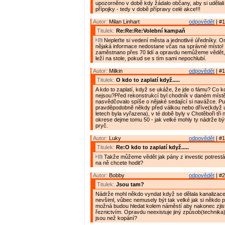
upozorněno v době kdy žádalo občany, aby si udělal
přípojky - tedy v době přípravy celé akce!!!
Autor:
Milan Linhart
odpovědět
| #1
Titulek:
Re:Re:Re:Volební kampaň
Nepleťte si vedení města a jednotlivé úředníky. 
nějaká informace nedostane včas na správné místo! 
zaměstnano přes 70 lidí a opravdu nemůžeme vědět,
leží na stole, pokud se s tím sami nepochlubí.
Autor:
Milkin
odpovědět
| #1
Titulek:
O kdo to zaplatí když.....
A kdo to zaplatí, když se ukáže, že jde o fámu? Co 
nejsou?Před rekonstrukcí byl chodník v daném místě 
nasvědčovalo spíše o nějaké sedající si navážce. P
pravděpodobně někdy před válkou nebo dříve(když 
letech byla vyřazena), v té době byly v Chotěboři tři 
okrese dejme tomu 50 - jak velké mohly ty nádrže b
pryč.
Autor:
Luky
odpovědět
| #1
Titulek:
Re:O kdo to zaplatí když.....
Takže můžeme vědět jak pány z investic potrest
na ně chcete hodit?
Autor:
Bobby
odpovědět
| #2
Titulek:
Jsou tam?
Nádrže mohl někdo vyndat když se dělala kanalizace 
nevšiml, vůbec nemusely být tak velké jak si někdo p
možná budou hledat kolem náměstí aby nakonec zjistil
řeznictvím. Opravdu neexistuje jiný způsob(technika) j
jsou než kopání?