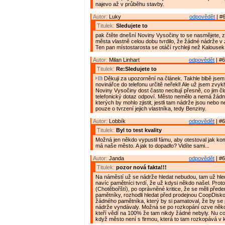
najevo až v průběhu stavby.
Autor:
Luky
odpovědět
| #6
Titulek:
Sledujete to
pak čtěte dnešní Noviny Vysočiny to se nasmějete, zj
města vlastně celou dobu tvrdilo, že žádné nádrže v 
Ten pan místostarosta se otáčí rychleji než Kalousek
Autor:
Milan Linhart
odpovědět
| #6
Titulek:
Re:Sledujete to
Děkuji za upozornění na článek. Takhle blbě jsem
novinářce do telefonu určitě neřekl! Ale už jsem zvyk
Noviny Vysočiny dost často necitují přesně, co jim č
telefonický dotaz odpoví. Město nemělo a nemá žádn
kterých by mohlo zjistit, jestli tam nádrže jsou nebo 
pouze o tvrzení jejich vlastníka, tedy Benziny.
Autor:
Lobbík
odpovědět
| #6
Titulek:
Byl to test kvality
Možná jen někdo vypustil fámu, aby otestoval jak ko
má naše město. A jak to dopadlo? Vidíte sami...
Autor:
Janda
odpovědět
| #6
Titulek:
pozor nová fakta!!!
Na náměstí už se nádrže hledat nebudou, tam už hle
navíc pamětníci tvrdí, že už kdysi někdo našel. Prot
(Chotěbořští), po oprávněné kritice, že se měli přede
pamětníky, rozhodli hledat před prodejnou CoopDisko
žádného pamětníka, který by si pamatoval, že by se
nádrže vyndávaly. Možná se po rozkopání ozve něko
kteří vědí na 100% že tam nikdy žádné nebyly. Nu co
když město není s firmou, která to tam rozkopává v ko