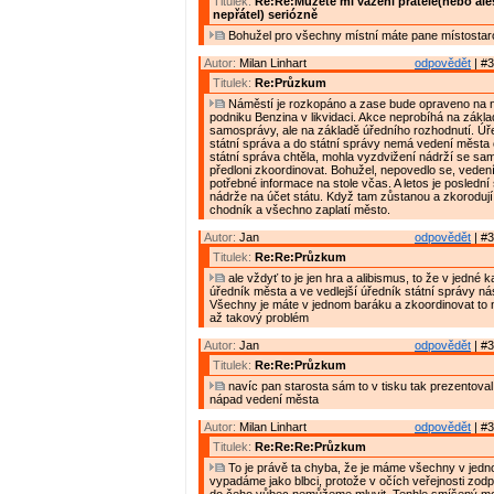
Titulek:
Re:Re:Můžete mi vážení přátelé(nebo al
nepřátel) seriózně
Bohužel pro všechny místní máte pane místostar
Autor:
Milan Linhart
odpovědět
| #3
Titulek:
Re:Průzkum
Náměstí je rozkopáno a zase bude opraveno na n
podniku Benzina v likvidaci. Akce neprobíhá na zákl
samosprávy, ale na základě úředního rozhodnutí. Úře
státní správa a do státní správy nemá vedení města 
státní správa chtěla, mohla vyzdvižení nádrží se s
předloni zkoordinovat. Bohužel, nepovedlo se, vede
potřebné informace na stole včas. A letos je poslední
nádrže na účet státu. Když tam zůstanou a zkoroduj
chodník a všechno zaplatí město.
Autor:
Jan
odpovědět
| #3
Titulek:
Re:Re:Průzkum
ale vždyť to je jen hra a alibismus, to že v jedné k
úředník města a ve vedlejší úředník státní správy n
Všechny je máte v jednom baráku a zkoordinovat to 
až takový problém
Autor:
Jan
odpovědět
| #3
Titulek:
Re:Re:Průzkum
navíc pan starosta sám to v tisku tak prezentoval
nápad vedení města
Autor:
Milan Linhart
odpovědět
| #3
Titulek:
Re:Re:Re:Průzkum
To je právě ta chyba, že je máme všechny v jed
vypadáme jako blbci, protože v očích veřejnosti zodp