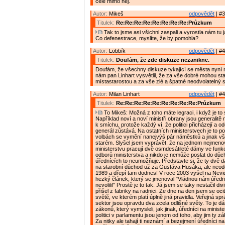
celé mimo něj.
Autor:
Mikeš
odpovědět
| #3
Titulek:
Re:Re:Re:Re:Re:Re:Re:Re:Průzkum
Tak to jsme asi všichni zaspali a vyrostla nám tu j
Co defenestrace, myslíte, že by pomohla?
Autor:
Lobbík
odpovědět
| #4
Titulek:
Doufám, že zde diskuze nezanikne.
Doufám, že všechny diskuze tykající se města nyní 
nám pan Linhart vysvětlil, že za vše dobré mohou st
místastarostou a za vše zlé a špatné neodvolatelný s
Autor:
Milan Linhart
odpovědět
| #4
Titulek:
Re:Re:Re:Re:Re:Re:Re:Re:Re:Průzkum
To Mikeš: Možná z toho máte legraci, i když je to s
Například noví a noví ministři obrany jsou generalitě
k smíchu, protože každý ví, že politici přicházejí a od
generál zůstává. Na ostatních ministerstvech je to p
volbách se vymění nanejvýš pár náměstků a jinak vš
starém. Slyšel jsem vyprávět, že na jednom nejmen
ministerstvu pracují dvě osmdesátileté dámy ve fun
odborů ministerstva a nikdo je nemůže poslat do dů
úřednících to neumožňuje. Představte si, že ty dvě
na starobní důchod už za Gustáva Husáka, ale neodeš
1989 a dřepí tam dodnes! V roce 2003 vyšel na Nevi
hezký článek, který se jmenoval "Vládnou nám úřední
nevolili!" Prostě je to tak. Já jsem se taky nestačil div
přišel z fabriky na radnici. Ze dne na den jsem se ocit
světě, ve kterém platí úplně jiná pravidla. Veřejná s
sektor jsou opravdu dva zcela odlišné světy. To je 
zákonů, který vymysleli, jak jinak, úředníci na minist
politici v parlamentu jsou jenom od toho, aby jim ty z
Za nitky ale tahají ti neznámí a bezejmení úředníci na