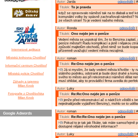
Autor:
Jarda
odpovědět
| #
Titulek:
To je pravda
když se opravovalo náměstí tak na to dlabali a teď kd
komunální volby by spásně zachraňovali náměstí? Ne
ze všech stran! To je vedení našeho města.
Autor:
Ronda
odpovědět
|
Titulek:
Ono nejde jen o peníze
Vedení města se uspokojí tím, že to Benzina zaplatí, 
peníze města!!! Řadu komplikací a jistě i nějakou ztr
způsobí majitelům obchodů, před nimiž se bude kopat
Internetové aplikace
přízemně uvažující vedení města nezajímá.
Městská knihovna Chotěboř
Autor:
roman
odpovědět
|
Titulek:
Re:Ono nejde jen o peníze
Informační centrum Chotěboř
Já si myslím, že tady vedení města křivdíte - ty 
státního podniku, odstranit je bude dost drahé a komp
Městská policie Chotěboř
svého to město asi při rekonstrukci náměstí dělat ne
musí ohlídat, aby to prováděcí firma uvedla do perfek
Záhady a tajemno
Milan Knob
Autor:
Luky
odpovědět
|
Fotografie z Chotěbořska
Titulek:
Re:Re:Ono nejde jen o peníze
Milan Knob
jenže před rekonstrukcí ač o nádržích věděli s b
nejednali(podle vyjádření Benziny), mohlo se to uděl
Autor:
roman
odpovědět
| #
Google Adwords
Titulek:
Re:Re:Re:Ono nejde jen o peníze
Pokud to je tak jak říkáte, tak máte samozřejmě 
dostupné nějaké věrohodné informace?
Autor:
Luky
odpovědět
| 