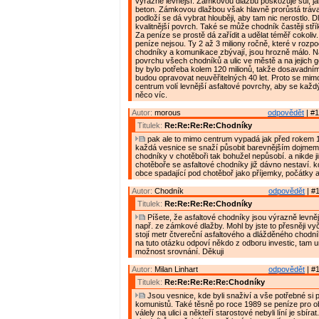
výrazně levnější. Zámkovou dlažbu poškozuje sůl, ja
beton. Zámkovou dlažbou však hlavně prorůstá tráv
podloží se dá vybrat hlouběji, aby tam nic nerostlo. 
kvalitnější povrch. Také se může chodník častěji střík
Za peníze se prostě dá zařídit a udělat téměř cokoliv
peníze nejsou. Ty 2 až 3 miliony ročně, které v rozp
chodníky a komunikace zbývají, jsou hrozně málo. N
povrchu všech chodníků a ulic ve městě a na jejich 
by bylo potřeba kolem 120 milionů, takže dosavadn
budou opravovat neuvěřitelných 40 let. Proto se mimo
centrum volí levnější asfaltové povrchy, aby se každý
něco víc.
Autor:
morous
odpovědět
| #1
Titulek:
Re:Re:Re:Re:Chodníky
pak ale to mimo centrum vypadá jak před rokem 
každá vesnice se snaží působit barevnějším dojmem.
chodníky v chotěboři tak bohužel nepůsobí. a nikde 
chotěboře se asfaltové chodníky již dávno nestaví.
obce spadající pod chotěboř jako příjemky, počátky 
Autor:
Chodník
odpovědět
| #1
Titulek:
Re:Re:Re:Re:Chodníky
Píšete, že asfaltové chodníky jsou výrazně levně
např. ze zámkové dlažby. Mohl by jste to přesněji vyčí
stojí metr čtvereční asfaltového a dlážděného chodn
na tuto otázku odpoví někdo z odboru investic, tam ur
možnost srovnání. Děkuji
Autor:
Milan Linhart
odpovědět
| #1
Titulek:
Re:Re:Re:Re:Re:Chodníky
Jsou vesnice, kde byli snaživí a vše potřebné si po
komunistů. Také těsně po roce 1989 se peníze pro 
válely na ulici a někteří starostové nebyli líní je sbír