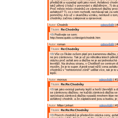
předláždit a vypadají opět jako nové. Asfaltový chodn
takž pěkný (i když v porovnání s dlážděným...?) do p
Proč město místo chodníků ze zámkové dlažby prov
asfaltové? Ti, co o tom rozhodli, nechávají tak za s
pomníčky. A to už v okamžiku vzniku, nemluvě o tom,
chodníky začnou zalepovat a opravovat.
Autor:
Chodník
odpovědět
| #
Titulek:
Re:Chodníky
Podívejte se sem:
http://www.quido.cz/design/chodnik.htm
Autor:
roman
odpovědět
| #
Titulek:
Re:Chodníky
Vše co říkáte ovšem platí pro kamennou dlažbu,
ne pro zámkovou. Tak je už po několika letech pěkn
otázku proč asfalt ano a dlažba ne je asi jednoduchá 
levnější. Na druhou stranu, v Chotěboři se centrum
myslím, že je to super. A jestli snad nižší cena asfal
chodníků v "nehistorické zóně" udělat více, tak je to v
lepší.
Autor:
morous
odpovědět
| #1
Titulek:
Re:Re:Chodníky
tak jako existují parkety lepší a horší (levnější a dr
se zámkovou dlažbou. ne každá zámková dlažba se 
oprýskaná zámková dlažba vypadá mnohem lépe ne
asfaltový chodník. a že záplatované jsou a budou, je j
Autor:
Milan Linhart
odpovědět
| #1
Titulek:
Re:Re:Re:Chodníky
Povrch chodníků je především otázka ceny, asfal