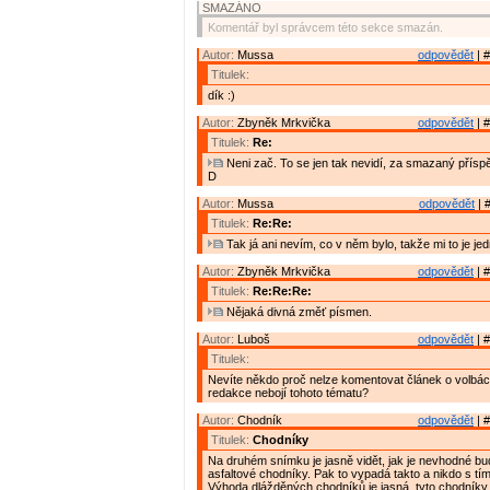
SMAZÁNO
Komentář byl správcem této sekce smazán.
Autor:
Mussa
odpovědět
| #
Titulek:
dík :)
Autor:
Zbyněk Mrkvička
odpovědět
| #
Titulek:
Re:
Neni zač. To se jen tak nevidí, za smazaný přísp
D
Autor:
Mussa
odpovědět
| 
Titulek:
Re:Re:
Tak já ani nevím, co v něm bylo, takže mi to je jed
Autor:
Zbyněk Mrkvička
odpovědět
| #
Titulek:
Re:Re:Re:
Nějaká divná změť písmen.
Autor:
Luboš
odpovědět
| #
Titulek:
Nevíte někdo proč nelze komentovat článek o volbá
redakce nebojí tohoto tématu?
Autor:
Chodník
odpovědět
| #
Titulek:
Chodníky
Na druhém snímku je jasně vidět, jak je nevhodné b
asfaltové chodníky. Pak to vypadá takto a nikdo s tím 
Výhoda dlážděných chodníků je jasná. tyto chodníky