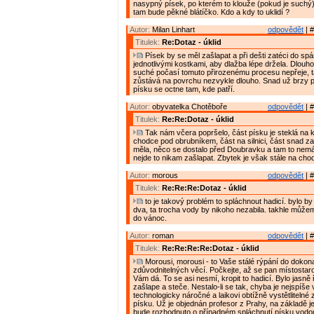
nasypný písek, po kterém to klouže (pokud je suchý)
tam bude pěkné blátíčko. Kdo a kdy to uklidí ?
Autor:
Milan Linhart
odpovědět
| #
Titulek:
Re:Dotaz - úklid
Písek by se měl zašlapat a při dešti zatéci do spá
jednotlivými kostkami, aby dlažba lépe držela. Dlou
suché počasí tomuto přirozenému procesu nepřeje, 
zůstává na povrchu nezvykle dlouho. Snad už brzy p
písku se octne tam, kde patří.
Autor:
obyvatelka Chotěboře
odpovědět
| #
Titulek:
Re:Re:Dotaz - úklid
Tak nám včera popršelo, část písku je steklá na k
chodce pod obrubníkem, část na silnici, část snad z
měla, něco se dostalo před Doubravku a tam to nem
nejde to nikam zašlapat. Zbytek je však stále na cho
Autor:
morous
odpovědět
| #
Titulek:
Re:Re:Re:Dotaz - úklid
to je takový problém to spláchnout hadicí. bylo b
dva, ta trocha vody by nikoho nezabila. takhle může
do vánoc.
Autor:
roman
odpovědět
| #
Titulek:
Re:Re:Re:Re:Dotaz - úklid
Morousi, morousi - to Vaše stálé rýpání do dokon
zdůvodnitelných věcí. Počkejte, až se pan místostaro
Vám dá. To se asi nesmí, kropit to hadicí. Bylo jasně
zašlape a steče. Nestalo-li se tak, chyba je nejspíše
technologicky náročné a laikovi obtížně vystětliteln
písku. Už je objednán profesor z Prahy, na základě 
bude rozhodnuto o případném spláchnutí písku vodo