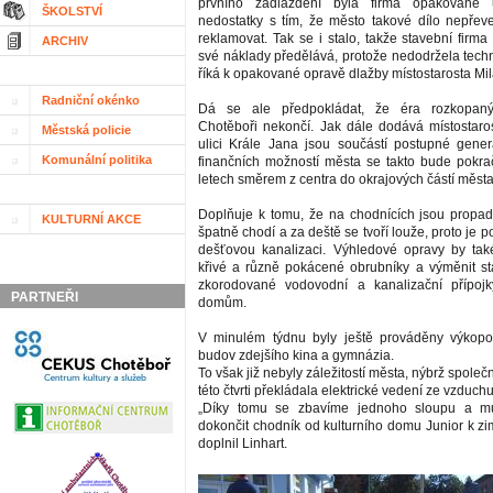
prvního zadláždění byla firma opakovaně
ŠKOLSTVÍ
nedostatky s tím, že město takové dílo nepře
reklamovat. Tak se i stalo, takže stavební firm
ARCHIV
své náklady předělává, protože nedodržela techn
říká k opakované opravě dlažby místostarosta Mil
Radniční okénko
Dá se ale předpokládat, že éra rozkopan
Chotěboři nekončí. Jak dále dodává místostaro
Městská policie
ulici Krále Jana jsou součástí postupné gener
Komunální politika
finančních možností města se takto bude pokrač
letech směrem z centra do okrajových částí města
Doplňuje k tomu, že na chodnících jsou propad
KULTURNÍ AKCE
špatně chodí a za deště se tvoří louže, proto je p
dešťovou kanalizaci. Výhledové opravy by tak
křivé a různě pokácené obrubníky a výměnit s
zkorodované vodovodní a kanalizační přípojk
PARTNEŘI
domům.
V minulém týdnu byly ještě prováděny výkop
budov zdejšího kina a gymnázia.
To však již nebyly záležitostí města, nýbrž společ
této čtvrti překládala elektrické vedení ze vzduc
„Díky tomu se zbavíme jednoho sloupu a 
dokončit chodník od kulturního domu Junior k zi
doplnil Linhart.