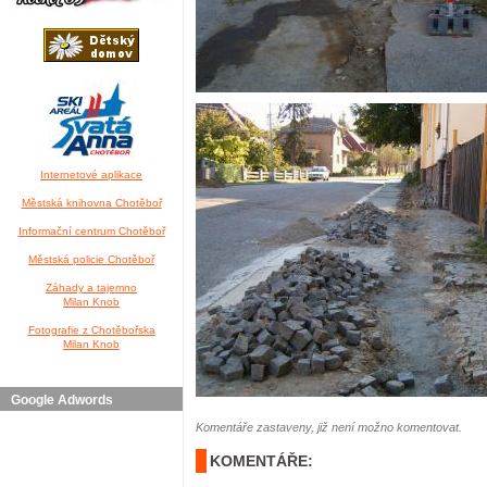
Internetové aplikace
Městská knihovna Chotěboř
Informační centrum Chotěboř
Městská policie Chotěboř
Záhady a tajemno
Milan Knob
Fotografie z Chotěbořska
Milan Knob
Google Adwords
Komentáře zastaveny, již není možno komentovat.
KOMENTÁŘE: