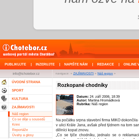
PUBLIKUJTE
|
INZERUJTE
|
NAPIŠTE NÁM
|
REDAKCE
|
ONLINE 
info@ichotebor.cz
navigace: »
ZAJÍMAVOSTI
»
Náš region
»
ÚVODNÍ STRANA
Rozkopané chodníky
SPORT
Datum:
24. září 2006, 18:39
KULTURA
Autor:
Martina Hromádková
Rubrika:
Náš region
ZAJÍMAVOSTI
Náš region
Co se děje u sousedů
Na počátku srpna stavební firma MIKO dokončila
Krimi
v ulici Krále Jana, avšak před týdnem na tom sa
Reportáže
dělníci kopat znovu.
„Co se týče chodníku, jednalo se o reklamaci
Úvahy a glosy