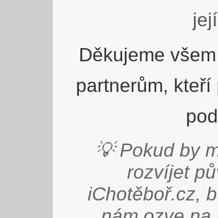
jej
Děkujeme všem 
partnerům, kteří
pod
💡 Pokud by m
rozvíjet p
iChotěboř.cz, 
nám ozve na