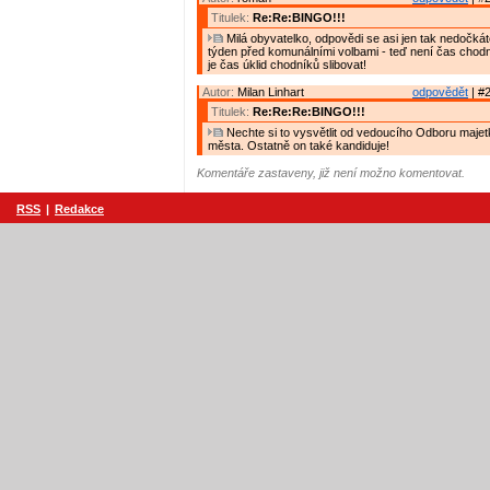
Titulek:
Re:Re:BINGO!!!
Milá obyvatelko, odpovědi se asi jen tak nedočk
týden před komunálními volbami - teď není čas chodní
je čas úklid chodníků slibovat!
Autor:
Milan Linhart
odpovědět
| #2
Titulek:
Re:Re:Re:BINGO!!!
Nechte si to vysvětlit od vedoucího Odboru majetk
města. Ostatně on také kandiduje!
Komentáře zastaveny, již není možno komentovat.
RSS
|
Redakce