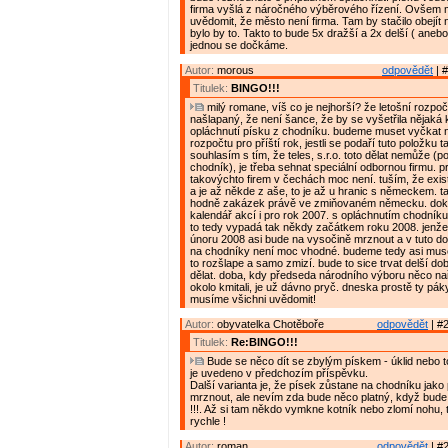
firma vyšlá z náročného výběrového řízení. Ovšem m
uvědomit, že město není firma. Tam by stačilo obejít
bylo by to. Takto to bude 5x dražší a 2x delší ( anebo
jednou se dočkáme.
Autor:
morous
odpovědět
| #
Titulek:
BINGO!!!
milý romane, víš co je nejhorší? že letošní rozpoče
našlapaný, že není šance, že by se vyšetřila nějaká
opláchnutí písku z chodníku. budeme muset vyčkat 
rozpočtu pro příští rok, jestli se podaří tuto položku t
souhlasím s tím, že teles, s.r.o. toto dělat nemůže (po
chodník), je třeba sehnat speciální odbornou firmu. p
takovýchto firem v čechách moc není. tuším, že exis
a je až někde z aše, to je až u hranic s německem. t
hodně zakázek právě ve zmiňovaném německu. dok
kalendář akcí i pro rok 2007. s opláchnutím chodní
to tedy vypadá tak někdy začátkem roku 2008. jenže
únoru 2008 asi bude na vysočině mrznout a v tuto do
na chodníky není moc vhodné. budeme tedy asi mus
to rozšlape a samo zmizí. bude to sice trvat delší do
dělat. doba, kdy předseda národního výboru něco naří
okolo kmitali, je už dávno pryč. dneska prostě ty páky
musíme všichni uvědomit!
Autor:
obyvatelka Chotěboře
odpovědět
| #2
Titulek:
Re:BINGO!!!
Bude se něco dít se zbylým pískem - úklid nebo t
je uvedeno v předchozím příspěvku.
Další varianta je, že písek zůstane na chodníku jak
mrznout, ale nevím zda bude něco platný, když bud
!!!. Až si tam někdo vymkne kotník nebo zlomí nohu, 
rychle !
Autor:
roman
odpovědět
| #2