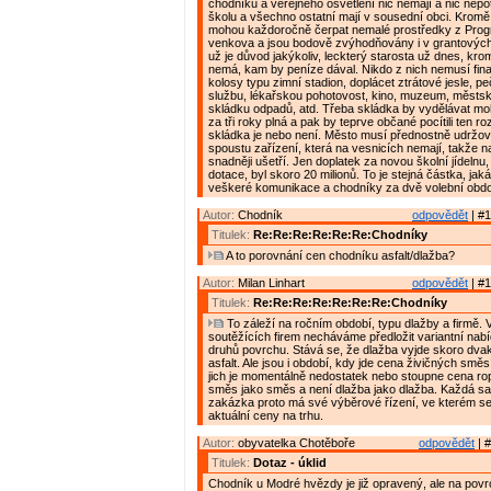
chodníků a veřejného osvětlení nic nemají a nic nepot
školu a všechno ostatní mají v sousední obci. Krom
mohou každoročně čerpat nemalé prostředky z Pro
venkova a jsou bodově zvýhodňovány i v grantovýc
už je důvod jakýkoliv, leckterý starosta už dnes, kr
nemá, kam by peníze dával. Nikdo z nich nemusí fin
kolosy typu zimní stadion, doplácet ztrátové jesle, p
službu, lékařskou pohotovost, kino, muzeum, městsko
skládku odpadů, atd. Třeba skládka by vydělávat moh
za tři roky plná a pak by teprve občané pocítili ten rozdí
skládka je nebo není. Město musí přednostně udržov
spoustu zařízení, která na vesnicích nemají, takže n
snadněji ušetří. Jen doplatek za novou školní jídelnu,
dotace, byl skoro 20 milionů. To je stejná částka, ja
veškeré komunikace a chodníky za dvě volební obdo
Autor:
Chodník
odpovědět
| #1
Titulek:
Re:Re:Re:Re:Re:Re:Chodníky
A to porovnání cen chodníku asfalt/dlažba?
Autor:
Milan Linhart
odpovědět
| #1
Titulek:
Re:Re:Re:Re:Re:Re:Re:Chodníky
To záleží na ročním období, typu dlažby a firmě. V
soutěžících firem necháváme předložit variantní nab
druhů povrchu. Stává se, že dlažba vyjde skoro dva
asfalt. Ale jsou i období, kdy jde cena živičných smě
jich je momentálně nedostatek nebo stoupne cena ro
směs jako směs a není dlažba jako dlažba. Každá s
zakázka proto má své výběrové řízení, ve kterém se
aktuální ceny na trhu.
Autor:
obyvatelka Chotěboře
odpovědět
| #
Titulek:
Dotaz - úklid
Chodník u Modré hvězdy je již opravený, ale na povr