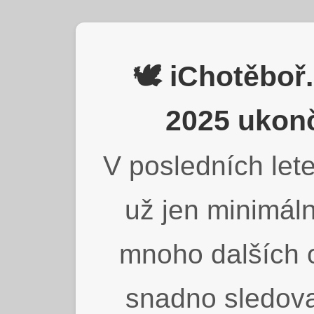
🕊️ iChotěbo
2025 ukonč
V posledních lete
už jen minimáln
mnoho dalších o
snadno sledova