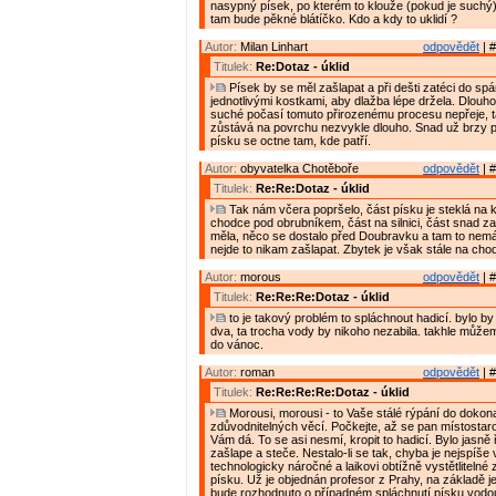
nasypný písek, po kterém to klouže (pokud je suchý)
tam bude pěkné blátíčko. Kdo a kdy to uklidí ?
Autor:
Milan Linhart
odpovědět
| #
Titulek:
Re:Dotaz - úklid
Písek by se měl zašlapat a při dešti zatéci do spá
jednotlivými kostkami, aby dlažba lépe držela. Dlou
suché počasí tomuto přirozenému procesu nepřeje, 
zůstává na povrchu nezvykle dlouho. Snad už brzy p
písku se octne tam, kde patří.
Autor:
obyvatelka Chotěboře
odpovědět
| #
Titulek:
Re:Re:Dotaz - úklid
Tak nám včera popršelo, část písku je steklá na k
chodce pod obrubníkem, část na silnici, část snad z
měla, něco se dostalo před Doubravku a tam to nem
nejde to nikam zašlapat. Zbytek je však stále na cho
Autor:
morous
odpovědět
| #
Titulek:
Re:Re:Re:Dotaz - úklid
to je takový problém to spláchnout hadicí. bylo b
dva, ta trocha vody by nikoho nezabila. takhle může
do vánoc.
Autor:
roman
odpovědět
| #
Titulek:
Re:Re:Re:Re:Dotaz - úklid
Morousi, morousi - to Vaše stálé rýpání do dokon
zdůvodnitelných věcí. Počkejte, až se pan místostaro
Vám dá. To se asi nesmí, kropit to hadicí. Bylo jasně
zašlape a steče. Nestalo-li se tak, chyba je nejspíše
technologicky náročné a laikovi obtížně vystětliteln
písku. Už je objednán profesor z Prahy, na základě 
bude rozhodnuto o případném spláchnutí písku vodo