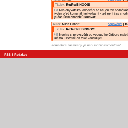
Titulek:
Re:Re:BINGO!!!
Milá obyvatelko, odpovědi se asi jen tak nedočk
týden před komunálními volbami - teď není čas chodní
je čas úklid chodníků slibovat!
Autor:
Milan Linhart
odpovědět
| #2
Titulek:
Re:Re:Re:BINGO!!!
Nechte si to vysvětlit od vedoucího Odboru majetk
města. Ostatně on také kandiduje!
Komentáře zastaveny, již není možno komentovat.
RSS
|
Redakce