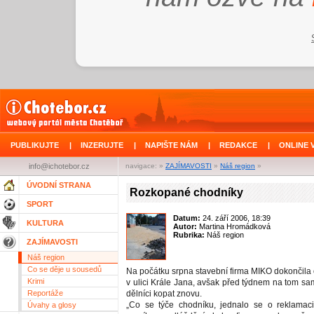
PUBLIKUJTE
|
INZERUJTE
|
NAPIŠTE NÁM
|
REDAKCE
|
ONLINE 
info@ichotebor.cz
navigace: »
ZAJÍMAVOSTI
»
Náš region
»
ÚVODNÍ STRANA
Rozkopané chodníky
SPORT
Datum:
24. září 2006, 18:39
KULTURA
Autor:
Martina Hromádková
Rubrika:
Náš region
ZAJÍMAVOSTI
Náš region
Co se děje u sousedů
Na počátku srpna stavební firma MIKO dokončila
Krimi
v ulici Krále Jana, avšak před týdnem na tom sa
Reportáže
dělníci kopat znovu.
„Co se týče chodníku, jednalo se o reklamaci
Úvahy a glosy