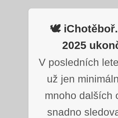
🕊️ iChotěbo
2025 ukonč
V posledních lete
už jen minimáln
mnoho dalších o
snadno sledova