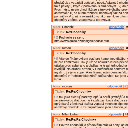
předláždit a vypadají opět jako nové. Asfaltový chodn
takž pěkný (i když v porovnání s dlážděným...?) do p
Proč město místo chodníků ze zámkové dlažby prov
asfaltové? Ti, co o tom rozhodli, nechávají tak za s
pomníčky. A to už v okamžiku vzniku, nemluvě o tom,
chodníky začnou zalepovat a opravovat.
Autor:
Chodník
odpovědět
| #
Titulek:
Re:Chodníky
Podívejte se sem:
http://www.quido.cz/design/chodnik.htm
Autor:
roman
odpovědět
| #
Titulek:
Re:Chodníky
Vše co říkáte ovšem platí pro kamennou dlažbu,
ne pro zámkovou. Tak je už po několika letech pěkn
otázku proč asfalt ano a dlažba ne je asi jednoduchá 
levnější. Na druhou stranu, v Chotěboři se centrum
myslím, že je to super. A jestli snad nižší cena asfal
chodníků v "nehistorické zóně" udělat více, tak je to v
lepší.
Autor:
morous
odpovědět
| #1
Titulek:
Re:Re:Chodníky
tak jako existují parkety lepší a horší (levnější a dr
se zámkovou dlažbou. ne každá zámková dlažba se 
oprýskaná zámková dlažba vypadá mnohem lépe ne
asfaltový chodník. a že záplatované jsou a budou, je j
Autor:
Milan Linhart
odpovědět
| #1
Titulek:
Re:Re:Re:Chodníky
Povrch chodníků je především otázka ceny, asfal