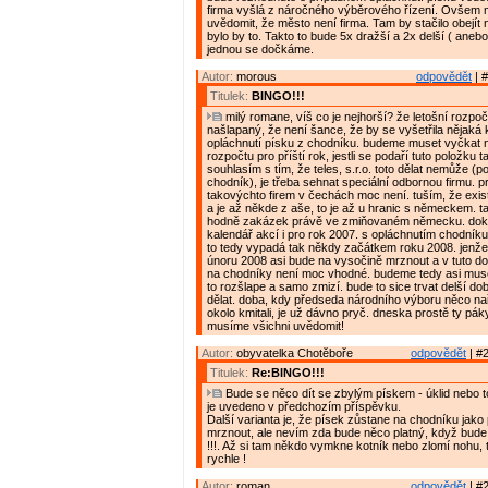
firma vyšlá z náročného výběrového řízení. Ovšem m
uvědomit, že město není firma. Tam by stačilo obejít
bylo by to. Takto to bude 5x dražší a 2x delší ( anebo
jednou se dočkáme.
Autor:
morous
odpovědět
| #
Titulek:
BINGO!!!
milý romane, víš co je nejhorší? že letošní rozpoče
našlapaný, že není šance, že by se vyšetřila nějaká
opláchnutí písku z chodníku. budeme muset vyčkat 
rozpočtu pro příští rok, jestli se podaří tuto položku t
souhlasím s tím, že teles, s.r.o. toto dělat nemůže (po
chodník), je třeba sehnat speciální odbornou firmu. p
takovýchto firem v čechách moc není. tuším, že exis
a je až někde z aše, to je až u hranic s německem. t
hodně zakázek právě ve zmiňovaném německu. dok
kalendář akcí i pro rok 2007. s opláchnutím chodní
to tedy vypadá tak někdy začátkem roku 2008. jenže
únoru 2008 asi bude na vysočině mrznout a v tuto do
na chodníky není moc vhodné. budeme tedy asi mus
to rozšlape a samo zmizí. bude to sice trvat delší do
dělat. doba, kdy předseda národního výboru něco naří
okolo kmitali, je už dávno pryč. dneska prostě ty páky
musíme všichni uvědomit!
Autor:
obyvatelka Chotěboře
odpovědět
| #2
Titulek:
Re:BINGO!!!
Bude se něco dít se zbylým pískem - úklid nebo t
je uvedeno v předchozím příspěvku.
Další varianta je, že písek zůstane na chodníku jak
mrznout, ale nevím zda bude něco platný, když bud
!!!. Až si tam někdo vymkne kotník nebo zlomí nohu, 
rychle !
Autor:
roman
odpovědět
| #2