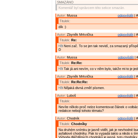
SMAZÁNO
Komentář byl správcem této sekce smazán.
Autor:
Mussa
odpovědět
| #
Titulek:
dík :)
Autor:
Zbyněk Mrkvička
odpovědět
| #
Titulek:
Re:
Neni zač. To se jen tak nevidí, za smazaný přísp
D
Autor:
Mussa
odpovědět
| 
Titulek:
Re:Re:
Tak já ani nevím, co v něm bylo, takže mi to je jed
Autor:
Zbyněk Mrkvička
odpovědět
| #
Titulek:
Re:Re:Re:
Nějaká divná změť písmen.
Autor:
Luboš
odpovědět
| #
Titulek:
Nevíte někdo proč nelze komentovat článek o volbá
redakce nebojí tohoto tématu?
Autor:
Chodník
odpovědět
| #
Titulek:
Chodníky
Na druhém snímku je jasně vidět, jak je nevhodné b
asfaltové chodníky. Pak to vypadá takto a nikdo s tím 
Výhoda dlážděných chodníků je jasná. tyto chodníky