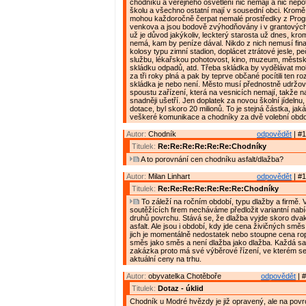
chodníků a veřejného osvětlení nic nemají a nic nepot
školu a všechno ostatní mají v sousední obci. Krom
mohou každoročně čerpat nemalé prostředky z Pro
venkova a jsou bodově zvýhodňovány i v grantovýc
už je důvod jakýkoliv, leckterý starosta už dnes, kr
nemá, kam by peníze dával. Nikdo z nich nemusí fin
kolosy typu zimní stadion, doplácet ztrátové jesle, p
službu, lékařskou pohotovost, kino, muzeum, městsko
skládku odpadů, atd. Třeba skládka by vydělávat moh
za tři roky plná a pak by teprve občané pocítili ten rozdí
skládka je nebo není. Město musí přednostně udržov
spoustu zařízení, která na vesnicích nemají, takže n
snadněji ušetří. Jen doplatek za novou školní jídelnu,
dotace, byl skoro 20 milionů. To je stejná částka, ja
veškeré komunikace a chodníky za dvě volební obdo
Autor:
Chodník
odpovědět
| #1
Titulek:
Re:Re:Re:Re:Re:Re:Chodníky
A to porovnání cen chodníku asfalt/dlažba?
Autor:
Milan Linhart
odpovědět
| #1
Titulek:
Re:Re:Re:Re:Re:Re:Re:Chodníky
To záleží na ročním období, typu dlažby a firmě. V
soutěžících firem necháváme předložit variantní nab
druhů povrchu. Stává se, že dlažba vyjde skoro dva
asfalt. Ale jsou i období, kdy jde cena živičných smě
jich je momentálně nedostatek nebo stoupne cena ro
směs jako směs a není dlažba jako dlažba. Každá s
zakázka proto má své výběrové řízení, ve kterém se
aktuální ceny na trhu.
Autor:
obyvatelka Chotěboře
odpovědět
| #
Titulek:
Dotaz - úklid
Chodník u Modré hvězdy je již opravený, ale na povr