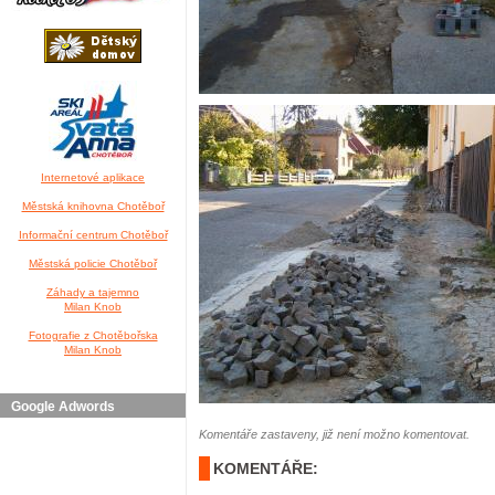
Internetové aplikace
Městská knihovna Chotěboř
Informační centrum Chotěboř
Městská policie Chotěboř
Záhady a tajemno
Milan Knob
Fotografie z Chotěbořska
Milan Knob
Google Adwords
Komentáře zastaveny, již není možno komentovat.
KOMENTÁŘE: