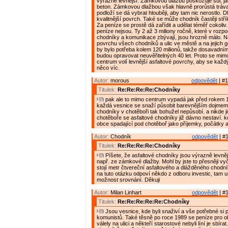
výrazně levnější. Zámkovou dlažbu poškozuje sůl, ja
beton. Zámkovou dlažbou však hlavně prorůstá tráv
podloží se dá vybrat hlouběji, aby tam nic nerostlo. 
kvalitnější povrch. Také se může chodník častěji střík
Za peníze se prostě dá zařídit a udělat téměř cokoliv
peníze nejsou. Ty 2 až 3 miliony ročně, které v rozp
chodníky a komunikace zbývají, jsou hrozně málo. N
povrchu všech chodníků a ulic ve městě a na jejich 
by bylo potřeba kolem 120 milionů, takže dosavadn
budou opravovat neuvěřitelných 40 let. Proto se mimo
centrum volí levnější asfaltové povrchy, aby se každý
něco víc.
Autor:
morous
odpovědět
| #1
Titulek:
Re:Re:Re:Re:Chodníky
pak ale to mimo centrum vypadá jak před rokem 
každá vesnice se snaží působit barevnějším dojmem.
chodníky v chotěboři tak bohužel nepůsobí. a nikde 
chotěboře se asfaltové chodníky již dávno nestaví.
obce spadající pod chotěboř jako příjemky, počátky 
Autor:
Chodník
odpovědět
| #1
Titulek:
Re:Re:Re:Re:Chodníky
Píšete, že asfaltové chodníky jsou výrazně levně
např. ze zámkové dlažby. Mohl by jste to přesněji vyčí
stojí metr čtvereční asfaltového a dlážděného chodn
na tuto otázku odpoví někdo z odboru investic, tam ur
možnost srovnání. Děkuji
Autor:
Milan Linhart
odpovědět
| #1
Titulek:
Re:Re:Re:Re:Re:Chodníky
Jsou vesnice, kde byli snaživí a vše potřebné si po
komunistů. Také těsně po roce 1989 se peníze pro 
válely na ulici a někteří starostové nebyli líní je sbír