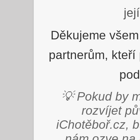
jej
Děkujeme všem 
partnerům, kteří
pod
💡 Pokud by m
rozvíjet p
iChotěboř.cz, 
nám ozve na