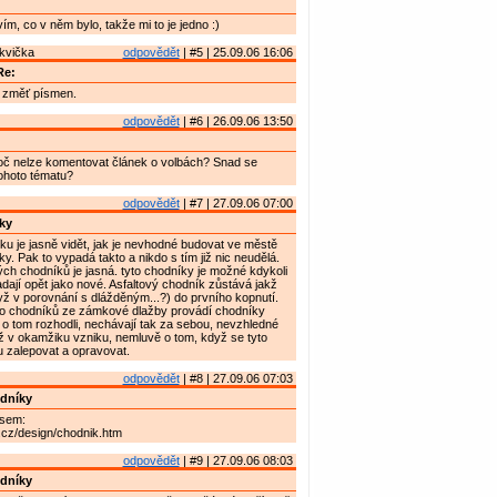
ím, co v něm bylo, takže mi to je jedno :)
kvička
odpovědět
| #5 | 25.09.06 16:06
Re:
 změť písmen.
odpovědět
| #6 | 26.09.06 13:50
oč nelze komentovat článek o volbách? Snad se
ohoto tématu?
odpovědět
| #7 | 27.09.06 07:00
ky
 je jasně vidět, jak je nevhodné budovat ve městě
y. Pak to vypadá takto a nikdo s tím již nic neudělá.
h chodníků je jasná. tyto chodníky je možné kdykoli
adají opět jako nové. Asfaltový chodník zůstává jakž
yž v porovnání s dlážděným...?) do prvního kopnutí.
o chodníků ze zámkové dlažby provádí chodníky
o o tom rozhodli, nechávají tak za sebou, nevzhledné
ž v okamžiku vzniku, nemluvě o tom, když se tyto
 zalepovat a opravovat.
odpovědět
| #8 | 27.09.06 07:03
dníky
 sem:
.cz/design/chodnik.htm
odpovědět
| #9 | 27.09.06 08:03
dníky