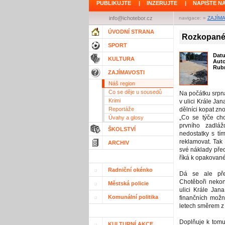
PUBLIKUJTE
|
INZERUJTE
|
NAPIŠTE N
info@ichotebor.cz
navigace: »
ZAJÍM
ÚVODNÍ STRANA
Rozkopané
SPORT
Dat
KULTURA
Aut
Rubr
ZAJÍMAVOSTI
Náš region
Co se děje u sousedů
Na počátku srpn
Krimi
v ulici Krále Ja
Reportáže
dělníci kopat zn
„Co se týče cho
Úvahy a glosy
prvního zadlá
ŠKOLSTVÍ
nedostatky s tí
reklamovat. Tak 
ARCHIV
své náklady před
říká k opakované
Radniční okénko
Dá se ale pře
Chotěboři nekon
Městská policie
ulici Krále Jan
Komunální politika
finančních možn
letech směrem z 
Doplňuje k tomu
KULTURNÍ AKCE