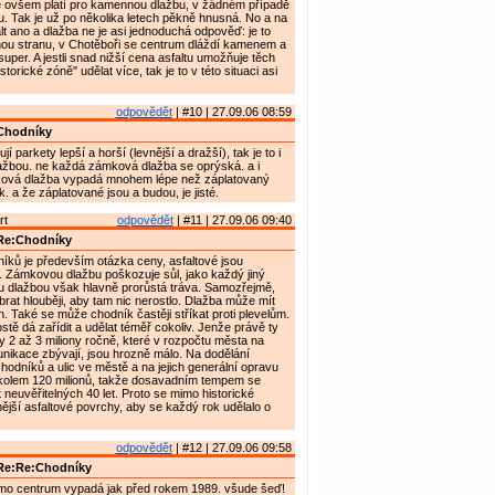
e ovšem platí pro kamennou dlažbu, v žádném případě
 Tak je už po několika letech pěkně hnusná. No a na
lt ano a dlažba ne je asi jednoduchá odpověď: je to
hou stranu, v Chotěboři se centrum dláždí kamenem a
super. A jestli snad nižší cena asfaltu umožňuje těch
torické zóně" udělat více, tak je to v této situaci asi
odpovědět
| #10 | 27.09.06 08:59
Chodníky
jí parkety lepší a horší (levnější a dražší), tak je to i
žbou. ne každá zámková dlažba se oprýská. a i
ová dlažba vypadá mnohem lépe než záplatovaný
. a že záplatované jsou a budou, je jisté.
rt
odpovědět
| #11 | 27.09.06 09:40
Re:Chodníky
ků je především otázka ceny, asfaltové jsou
. Zámkovou dlažbu poškozuje sůl, jako každý jiný
 dlažbou však hlavně prorůstá tráva. Samozřejmě,
brat hlouběji, aby tam nic nerostlo. Dlažba může mít
h. Také se může chodník častěji stříkat proti plevelům.
stě dá zařídit a udělat téměř cokoliv. Jenže právě ty
y 2 až 3 miliony ročně, které v rozpočtu města na
nikace zbývají, jsou hrozně málo. Na dodělání
odníků a ulic ve městě a na jejich generální opravu
 kolem 120 milionů, takže dosavadním tempem se
neuvěřitelných 40 let. Proto se mimo historické
nější asfaltové povrchy, aby se každý rok udělalo o
odpovědět
| #12 | 27.09.06 09:58
Re:Re:Chodníky
imo centrum vypadá jak před rokem 1989. všude šeď!