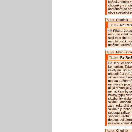
každá vesnice s
chodníky v chotě
chotěboře se asf
obce spadající p
Autor:
Chodník
Titulek:
Re:Re:
Píšete, že as
např. ze zámkové 
stojí metr čtver
na tuto otázku o
možnost srovnán
Autor:
Milan Linha
Titulek:
Re:Re:
Jsou vesnice, 
komunistů. Také
válely na ulici a
chodníků a veřej
školu a všechno 
mohou každoroč
venkova a jsou 
už je důvod jaký
nemá, kam by pe
kolosy typu zimn
službu, lékařsko
skládku odpadů, 
za tři roky plná a
skládka je nebo
spoustu zařízení
snadněji ušetří. 
dotace, byl skor
veškeré komunik
Autor:
Chodník