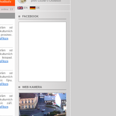
první Courier v Chotěboři
hotěboře
EN
DE
 online: 13
FACEBOOK
Vám od
kulturních
prosinec.
říloze
.
Vám od
kulturních
listopad.
říloze
.
Vám od
kulturních
íc říjnu.
říloze
.
WEB KAMERA
Vám od
kulturních
síc září.
říloze
.