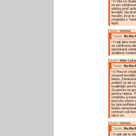
Vše co říkát
ne pro zámkovou.
otázku proč asfa
levnější. Na dru
myslím, že je to 
chodníků v "nehis
lepší.
Autor:
morous
Titulek:
Re:Re:
tak jako existu
se zámkovou dla
oprýskaná zámk
asfaltový chodník
Autor:
Milan Linha
Titulek:
Re:Re:
Povrch chodní
výrazně levnější
beton. Zámkovou
podloží se dá vy
kvalitnější povrc
Za peníze se pro
peníze nejsou. T
chodníky a komu
povrchu všech ch
by bylo potřeba
budou opravovat 
centrum volí lev
něco víc.
Autor:
morous
Titulek:
Re:Re:
pak ale to m