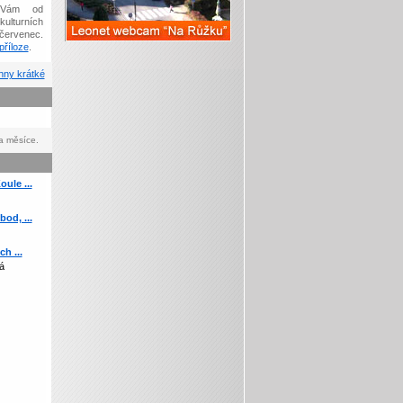
Vám od
kulturních
červenec.
říloze
.
ny krátké
a měsíce.
ule ...
od, ...
h ...
á