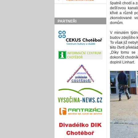
špatně chodí a za
dešťovou kanali
křivé a různě p
zkorodované vo
PARTNEŘI
domům.
V minulém týdn
budov zdejšího 
To však již nebyl
této čtvrti překl
„Díky tomu se
dokončit chodník
doplnil Linhart.