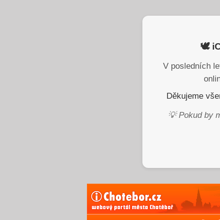
🕊️ 
V posledních le
onli
Děkujeme všem
💡 Pokud by m