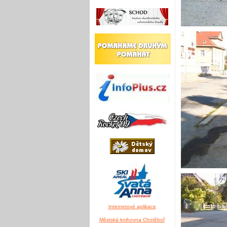
Internetové aplikace
Městská knihovna Chotěboř