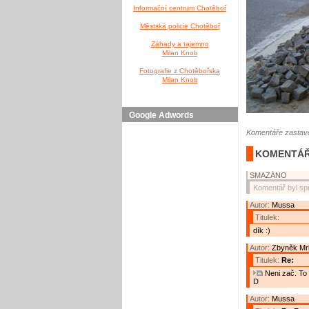
Informační centrum Chotěboř
Městská policie Chotěboř
Záhady a tajemno
Milan Knob
Fotografie z Chotěbořska
Milan Knob
Google Adwords
Komentáře zastave
KOMENTÁŘ
SMAZÁNO
Komentář byl sp
Autor:
Mussa
Titulek:
dík :)
Autor:
Zbyněk Mr
Titulek:
Re:
Neni zač. To 
D
Autor:
Mussa