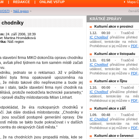
ÁM
|
REDAKCE
|
ONLINE VSTUP
Mapa C
AVOSTI
»
Náš region
»
čtenářů
KRÁTKÉ ZPRÁVY
 chodníky
Kulturní akce v prosinci
1.12. 00:10
- Tradičně 
um:
24. září 2006, 18:39
IC Chotěboř
přinášíme přehled 
or:
Martina Hromádková
ika:
Náš region
událostí, tentokráte na měsíc 
Prohlédnout si jej můžete v
PDF p
Kulturní akce v listopadu
a stavební firma MIKO dokončila opravu chodníku
1.11. 01:58
- Tradičně 
na, avšak před týdnem na tom samém místě začali
IC Chotěboř
přinášíme přehled 
ovu.
událostí, tentokráte na měsíc 
dníku, jednalo se o reklamaci. Již v průběhu
Prohlédnout si jej můžete v
PDF p
ždění byla firma opakovaně upozorněna na
Kulturní akce v říjnu
m, že město takové dílo nepřevezme a bude jej
se i stalo, takže stavební firma nyní chodník na
1.10. 00:00
- Tradičně 
IC Chotěboř
přinášíme přehled 
ělává, protože nedodržela technické parametry,“
událostí, tentokráte na měs
 opravě dlažby místostarosta Milan Linhart.
Prohlédnout si jej můžete v
PDF p
dpokládat, že éra rozkopaných chodníků v
Kulturní akce v září
čí. Jak dále dodává místostarosta: „Chodníky v
1.09. 00:48
- Tradičně 
a jsou součástí postupné generální opravy. Dle
IC Chotěboř
přinášíme přehled 
ostí města se takto bude pokračovat i v dalších
událostí, tentokráte na mě
centra do okrajových částí města."
Prohlédnout si jej můžete v
PDF p
Kulturní akce v červenci
, že na chodnících jsou propadlá místa, kde se