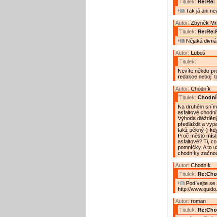
Titulek:
Re:Re:
Tak já ani nev
Autor:
Zbyněk Mr
Titulek:
Re:Re:
Nějaká divná
Autor:
Luboš
Titulek:
Nevíte někdo pr
redakce nebojí t
Autor:
Chodník
Titulek:
Chodní
Na druhém snímku
asfaltové chodník
Výhoda dlážděnýc
předláždit a vyp
takž pěkný (i kd
Proč město míst
asfaltové? Ti, c
pomníčky. A to u
chodníky začnou
Autor:
Chodník
Titulek:
Re:Cho
Podívejte se
http://www.quido
Autor:
roman
Titulek:
Re:Cho