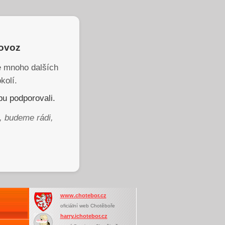
rovoz
je mnoho dalších
kolí.
u podporovali.
, budeme rádi,
www.chotebor.cz
oficiální web Chotěboře
harry.ichotebor.cz