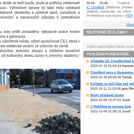
 deště se tvoří louže, proto je potřeba zdokonalit
26.06. 16:48
- Tradičně 
IC Chotěboř
přinášíme přehled 
zaci. Výhledové opravy by také měly odstranit
událostí, tentokráte na měsíc 
okácené obrubníky a výměnit staré, zanešené a
Prohlédnout si jej můžete v
PDF p
dovodní a kanalizační přípojky k jednotlivým
Všech
u byly ještě prováděny výkopové práce kolem
NEJČTENĚJŠÍ ČLÁNKY
kina a gymnázia.
y záležitostí města, nýbrž společnosti ČEZ, která v
ádala elektrické vedení ze vzduchu do země.
Pořadí nejčtenějších článků za dv
 zbavíme jednoho sloupu a můžeme konečně
POSLEDNÍ KOMENTÁŘE
 od kulturního domu Junior k zimnímu stadionu,“
Výsledky 24. Chotěbořské Ko
2024-07-15 01:04:14
Hansek
Chotěboř veze z Humpolce b
2024-01-30 08:58:06
Tomáš
Kočkám se daří lépe než jejic
2022-10-11 21:53:56
jana Piln
Body zůstávají doma
2022-10-09 13:27:03
Josef
Z Pelhřimova vezeme bod
2022-10-04 21:08:31
Josef