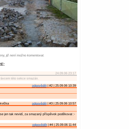
ny, již není možno komentovat.
E:
24.09.06 23:17
rávcem této sekce smazán.
odpovědět
| #2 | 25.09.06 10:39
kvička
odpovědět
| #3 | 25.09.06 10:57
se jen tak nevidí, za smazaný příspěvek poděkovat :-
odpovědět
| #4 | 25.09.06 11:44