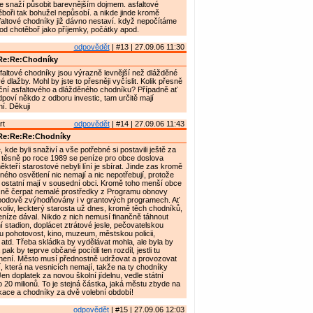
e snaží působit barevnějším dojmem. asfaltové
boři tak bohužel nepůsobí. a nikde jinde kromě
altové chodníky již dávno nestaví. když nepočítáme
od chotěboř jako příjemky, počátky apod.
odpovědět
| #13 | 27.09.06 11:30
Re:Re:Chodníky
faltové chodníky jsou výrazně levnější než dlážděné
dlažby. Mohl by jste to přesněji vyčíslit. Kolik přesně
eční asfaltového a dlážděného chodníku? Případně ať
dpoví někdo z odboru investic, tam určitě mají
í. Děkuji
rt
odpovědět
| #14 | 27.09.06 11:43
Re:Re:Re:Chodníky
kde byli snaživí a vše potřebné si postavili ještě za
 těsně po roce 1989 se peníze pro obce doslova
 někteří starostové nebyli líní je sbírat. Jinde zas kromě
ného osvětlení nic nemají a nic nepotřebují, protože
ostatní mají v sousední obci. Kromě toho menší obce
ně čerpat nemalé prostředky z Programu obnovy
bodově zvýhodňovány i v grantových programech. Ať
koliv, leckterý starosta už dnes, kromě těch chodníků,
níze dával. Nikdo z nich nemusí finančně táhnout
í stadion, doplácet ztrátové jesle, pečovatelskou
u pohotovost, kino, muzeum, městskou policii,
atd. Třeba skládka by vydělávat mohla, ale byla by
 pak by teprve občané pocítili ten rozdíl, jestli tu
 není. Město musí přednostně udržovat a provozovat
, která na vesnicích nemají, takže na ty chodníky
Jen doplatek za novou školní jídelnu, vedle státní
o 20 milionů. To je stejná částka, jaká městu zbyde na
ace a chodníky za dvě volební období!
odpovědět
| #15 | 27.09.06 12:03