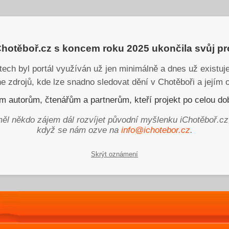
iChotěboř.cz s koncem roku 2025 ukončila svůj p
tech byl portál využíván už jen minimálně a dnes už existu
ne zdrojů, kde lze snadno sledovat dění v Chotěboři a jejím o
 autorům, čtenářům a partnerům, kteří projekt po celou dob
ěl někdo zájem dál rozvíjet původní myšlenku iChotěboř.cz
když se nám ozve na
info@ichotebor.cz
.
Skrýt oznámení