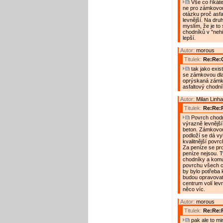
Vše co říkát
ne pro zámkovou.
otázku proč asfa
levnější. Na dru
myslím, že je to 
chodníků v "nehis
lepší.
Autor:
morous
Titulek:
Re:Re:
tak jako existu
se zámkovou dla
oprýskaná zámk
asfaltový chodník
Autor:
Milan Linha
Titulek:
Re:Re:
Povrch chodní
výrazně levnější
beton. Zámkovou
podloží se dá vy
kvalitnější povrc
Za peníze se pro
peníze nejsou. T
chodníky a komu
povrchu všech ch
by bylo potřeba
budou opravovat 
centrum volí lev
něco víc.
Autor:
morous
Titulek:
Re:Re:
pak ale to m