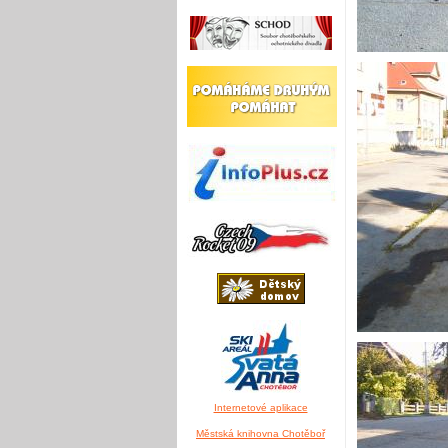
Internetové aplikace
Městská knihovna Chotěboř