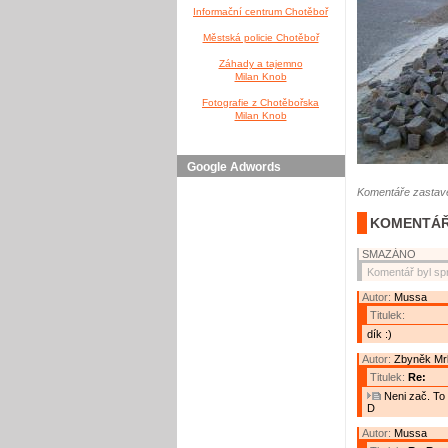
Informační centrum Chotěboř
Městská policie Chotěboř
Záhady a tajemno
Milan Knob
Fotografie z Chotěbořska
Milan Knob
Google Adwords
Komentáře zastave
KOMENTÁŘ
SMAZÁNO
Komentář byl sp
Autor:
Mussa
Titulek:
dík :)
Autor:
Zbyněk Mr
Titulek:
Re:
Neni zač. To 
D
Autor:
Mussa