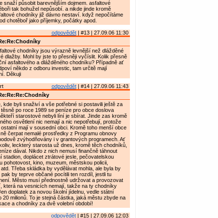
e snaží působit barevnějším dojmem. asfaltové
boři tak bohužel nepůsobí. a nikde jinde kromě
altové chodníky již dávno nestaví. když nepočítáme
od chotěboř jako příjemky, počátky apod.
odpovědět
| #13 | 27.09.06 11:30
Re:Re:Chodníky
faltové chodníky jsou výrazně levnější než dlážděné
dlažby. Mohl by jste to přesněji vyčíslit. Kolik přesně
eční asfaltového a dlážděného chodníku? Případně ať
dpoví někdo z odboru investic, tam určitě mají
í. Děkuji
rt
odpovědět
| #14 | 27.09.06 11:43
Re:Re:Re:Chodníky
kde byli snaživí a vše potřebné si postavili ještě za
 těsně po roce 1989 se peníze pro obce doslova
 někteří starostové nebyli líní je sbírat. Jinde zas kromě
ného osvětlení nic nemají a nic nepotřebují, protože
ostatní mají v sousední obci. Kromě toho menší obce
ně čerpat nemalé prostředky z Programu obnovy
bodově zvýhodňovány i v grantových programech. Ať
koliv, leckterý starosta už dnes, kromě těch chodníků,
níze dával. Nikdo z nich nemusí finančně táhnout
í stadion, doplácet ztrátové jesle, pečovatelskou
u pohotovost, kino, muzeum, městskou policii,
atd. Třeba skládka by vydělávat mohla, ale byla by
 pak by teprve občané pocítili ten rozdíl, jestli tu
 není. Město musí přednostně udržovat a provozovat
, která na vesnicích nemají, takže na ty chodníky
Jen doplatek za novou školní jídelnu, vedle státní
o 20 milionů. To je stejná částka, jaká městu zbyde na
ace a chodníky za dvě volební období!
odpovědět
| #15 | 27.09.06 12:03