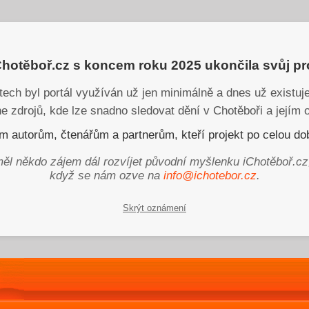
iChotěboř.cz s koncem roku 2025 ukončila svůj p
tech byl portál využíván už jen minimálně a dnes už existu
ne zdrojů, kde lze snadno sledovat dění v Chotěboři a jejím o
 autorům, čtenářům a partnerům, kteří projekt po celou dob
ěl někdo zájem dál rozvíjet původní myšlenku iChotěboř.cz
když se nám ozve na
info@ichotebor.cz
.
Skrýt oznámení