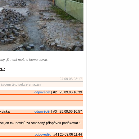
ny, již není možno komentovat.
E:
24.09.06 23:17
rávcem této sekce smazán.
odpovědět
| #2 | 25.09.06 10:39
kvička
odpovědět
| #3 | 25.09.06 10:57
se jen tak nevidí, za smazaný příspěvek poděkovat :-
odpovědět
| #4 | 25.09.06 11:44