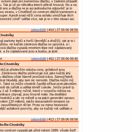
e ovšem platí pro kamennou dlažbu, v žádném případě
 Tak je už po několika letech pěkně hnusná. No a na
lt ano a dlažba ne je asi jednoduchá odpověď: je to
hou stranu, v Chotěboři se centrum dláždí kamenem a
super. A jestli snad nižší cena asfaltu umožňuje těch
torické zóně" udělat více, tak je to v této situaci asi
odpovědět
| #10 | 27.09.06 08:59
Chodníky
jí parkety lepší a horší (levnější a dražší), tak je to i
žbou. ne každá zámková dlažba se oprýská. a i
ová dlažba vypadá mnohem lépe než záplatovaný
. a že záplatované jsou a budou, je jisté.
rt
odpovědět
| #11 | 27.09.06 09:40
Re:Chodníky
ků je především otázka ceny, asfaltové jsou
. Zámkovou dlažbu poškozuje sůl, jako každý jiný
 dlažbou však hlavně prorůstá tráva. Samozřejmě,
brat hlouběji, aby tam nic nerostlo. Dlažba může mít
h. Také se může chodník častěji stříkat proti plevelům.
stě dá zařídit a udělat téměř cokoliv. Jenže právě ty
y 2 až 3 miliony ročně, které v rozpočtu města na
nikace zbývají, jsou hrozně málo. Na dodělání
odníků a ulic ve městě a na jejich generální opravu
 kolem 120 milionů, takže dosavadním tempem se
neuvěřitelných 40 let. Proto se mimo historické
nější asfaltové povrchy, aby se každý rok udělalo o
odpovědět
| #12 | 27.09.06 09:58
Re:Re:Chodníky
imo centrum vypadá jak před rokem 1989. všude šeď!