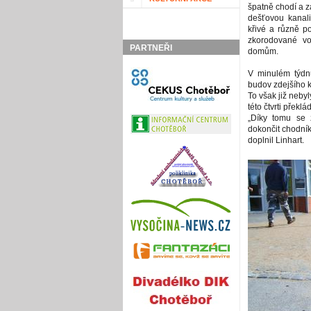
špatně chodí a za
dešťovou kanali
křivé a různě p
zkorodované vo
PARTNEŘI
domům.
V minulém týdn
budov zdejšího 
To však již nebyl
této čtvrti překl
„Díky tomu se
dokončit chodník
doplnil Linhart.