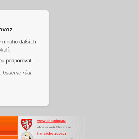
rovoz
je mnoho dalších
kolí.
u podporovali.
, budeme rádi,
www.chotebor.cz
oficiální web Chotěboře
harry.ichotebor.cz