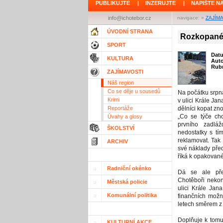
PUBLIKUJTE
|
INZERUJTE
|
NAPIŠTE N
info@ichotebor.cz
navigace: »
ZAJÍM
ÚVODNÍ STRANA
Rozkopané
SPORT
Dat
KULTURA
Aut
Rubr
ZAJÍMAVOSTI
Náš region
Co se děje u sousedů
Na počátku srpn
Krimi
v ulici Krále Ja
Reportáže
dělníci kopat zn
„Co se týče cho
Úvahy a glosy
prvního zadlá
ŠKOLSTVÍ
nedostatky s tí
reklamovat. Tak 
ARCHIV
své náklady před
říká k opakované
Radniční okénko
Dá se ale pře
Chotěboři nekon
Městská policie
ulici Krále Jan
Komunální politika
finančních možn
letech směrem z 
Doplňuje k tomu
KULTURNÍ AKCE