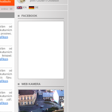
první Courier v Chotěboři
hotěboře
EN
DE
 online: 36
FACEBOOK
Vám od
kulturních
prosinec.
říloze
.
Vám od
kulturních
listopad.
říloze
.
Vám od
kulturních
íc říjnu.
říloze
.
WEB KAMERA
Vám od
kulturních
síc září.
říloze
.