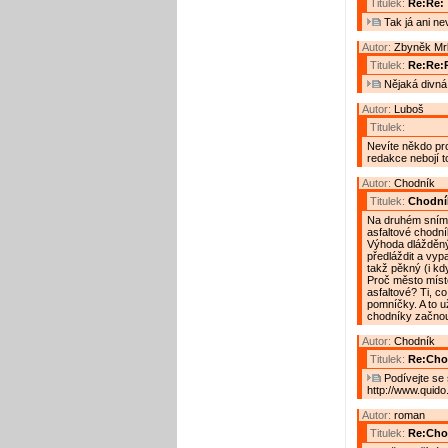
Titulek:
Re:Re:
Tak já ani nev
Autor:
Zbyněk Mr
Titulek:
Re:Re:
Nějaká divná
Autor:
Luboš
Titulek:
Nevíte někdo pr
redakce nebojí t
Autor:
Chodník
Titulek:
Chodní
Na druhém snímku
asfaltové chodník
Výhoda dlážděnýc
předláždit a vyp
takž pěkný (i kd
Proč město míst
asfaltové? Ti, c
pomníčky. A to u
chodníky začnou
Autor:
Chodník
Titulek:
Re:Cho
Podívejte se
http://www.quido
Autor:
roman
Titulek:
Re:Cho