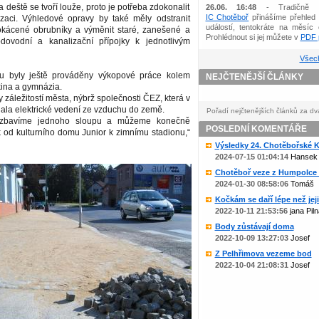
 deště se tvoří louže, proto je potřeba zdokonalit
26.06. 16:48
- Tradičně 
IC Chotěboř
přinášíme přehled 
zaci. Výhledové opravy by také měly odstranit
událostí, tentokráte na měsíc 
okácené obrubníky a výměnit staré, zanešené a
Prohlédnout si jej můžete v
PDF p
dovodní a kanalizační přípojky k jednotlivým
Všech
u byly ještě prováděny výkopové práce kolem
NEJČTENĚJŠÍ ČLÁNKY
kina a gymnázia.
y záležitostí města, nýbrž společnosti ČEZ, která v
ádala elektrické vedení ze vzduchu do země.
Pořadí nejčtenějších článků za dv
 zbavíme jednoho sloupu a můžeme konečně
POSLEDNÍ KOMENTÁŘE
 od kulturního domu Junior k zimnímu stadionu,“
Výsledky 24. Chotěbořské Ko
2024-07-15 01:04:14
Hansek
Chotěboř veze z Humpolce b
2024-01-30 08:58:06
Tomáš
Kočkám se daří lépe než jejic
2022-10-11 21:53:56
jana Piln
Body zůstávají doma
2022-10-09 13:27:03
Josef
Z Pelhřimova vezeme bod
2022-10-04 21:08:31
Josef