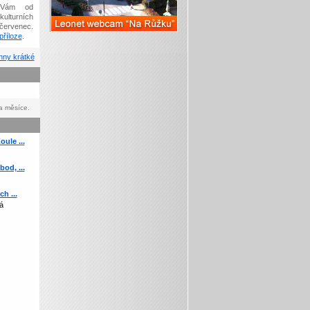
Vám od
kulturních
červenec.
říloze
.
ny krátké
a měsíce.
ule ...
od, ...
h ...
á