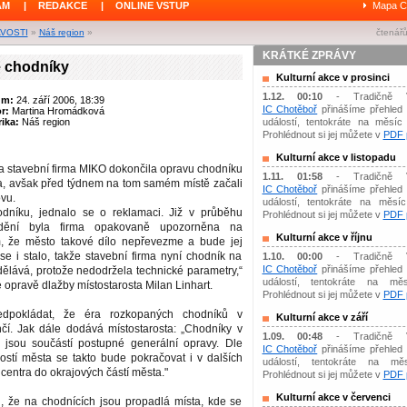
ÁM
|
REDAKCE
|
ONLINE VSTUP
Mapa C
AVOSTI
»
Náš region
»
čtenářů
KRÁTKÉ ZPRÁVY
 chodníky
Kulturní akce v prosinci
1.12. 00:10
- Tradičně 
um:
24. září 2006, 18:39
IC Chotěboř
přinášíme přehled 
or:
Martina Hromádková
ika:
Náš region
událostí, tentokráte na měsíc 
Prohlédnout si jej můžete v
PDF p
Kulturní akce v listopadu
a stavební firma MIKO dokončila opravu chodníku
1.11. 01:58
- Tradičně 
na, avšak před týdnem na tom samém místě začali
IC Chotěboř
přinášíme přehled 
ovu.
událostí, tentokráte na měsíc 
dníku, jednalo se o reklamaci. Již v průběhu
Prohlédnout si jej můžete v
PDF p
ždění byla firma opakovaně upozorněna na
Kulturní akce v říjnu
m, že město takové dílo nepřevezme a bude jej
se i stalo, takže stavební firma nyní chodník na
1.10. 00:00
- Tradičně 
IC Chotěboř
přinášíme přehled 
ělává, protože nedodržela technické parametry,“
událostí, tentokráte na měs
 opravě dlažby místostarosta Milan Linhart.
Prohlédnout si jej můžete v
PDF p
dpokládat, že éra rozkopaných chodníků v
Kulturní akce v září
čí. Jak dále dodává místostarosta: „Chodníky v
1.09. 00:48
- Tradičně 
a jsou součástí postupné generální opravy. Dle
IC Chotěboř
přinášíme přehled 
ostí města se takto bude pokračovat i v dalších
událostí, tentokráte na mě
centra do okrajových částí města."
Prohlédnout si jej můžete v
PDF p
Kulturní akce v červenci
, že na chodnících jsou propadlá místa, kde se