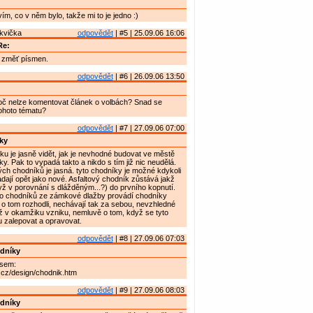
ím, co v něm bylo, takže mi to je jedno :)
kvička
odpovědět
| #5 | 25.09.06 16:06
Re:
 změť písmen.
odpovědět
| #6 | 26.09.06 13:50
oč nelze komentovat článek o volbách? Snad se
ohoto tématu?
odpovědět
| #7 | 27.09.06 07:00
ky
 je jasně vidět, jak je nevhodné budovat ve městě
y. Pak to vypadá takto a nikdo s tím již nic neudělá.
h chodníků je jasná. tyto chodníky je možné kdykoli
adají opět jako nové. Asfaltový chodník zůstává jakž
yž v porovnání s dlážděným...?) do prvního kopnutí.
o chodníků ze zámkové dlažby provádí chodníky
o o tom rozhodli, nechávají tak za sebou, nevzhledné
ž v okamžiku vzniku, nemluvě o tom, když se tyto
 zalepovat a opravovat.
odpovědět
| #8 | 27.09.06 07:03
dníky
 sem:
.cz/design/chodnik.htm
odpovědět
| #9 | 27.09.06 08:03
dníky