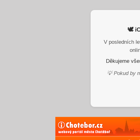
🕊️ 
V posledních le
onli
Děkujeme všem
💡 Pokud by m