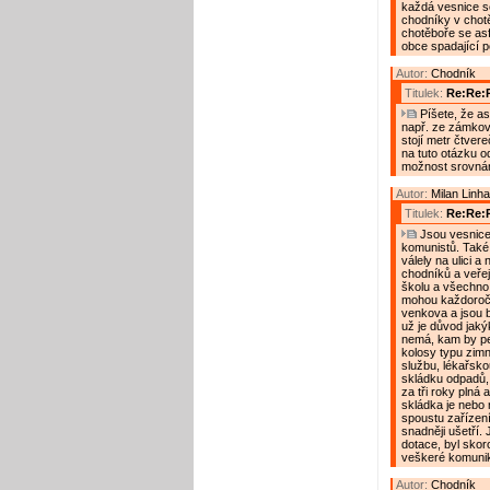
každá vesnice s
chodníky v chotě
chotěboře se asf
obce spadající p
Autor:
Chodník
Titulek:
Re:Re:
Píšete, že as
např. ze zámkové 
stojí metr čtver
na tuto otázku o
možnost srovnán
Autor:
Milan Linha
Titulek:
Re:Re:
Jsou vesnice, 
komunistů. Také
válely na ulici a
chodníků a veřej
školu a všechno 
mohou každoroč
venkova a jsou 
už je důvod jaký
nemá, kam by pe
kolosy typu zimn
službu, lékařsko
skládku odpadů, 
za tři roky plná a
skládka je nebo
spoustu zařízení
snadněji ušetří. 
dotace, byl skor
veškeré komunik
Autor:
Chodník