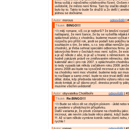
firma vyšlá z náročného výběrového řízení. Ovšem m
uvědomit, že město není firma. Tam by stačilo obejít
bylo by to. Takto to bude 5x dražší a 2x delší ( anebo
jednou se dočkáme.
Autor:
morous
odpovědět
| #
Titulek:
BINGO!!!
milý romane, víš co je nejhorší? že letošní rozpoče
našlapaný, že není šance, že by se vyšetřila nějaká
opláchnutí písku z chodníku. budeme muset vyčkat 
rozpočtu pro příští rok, jestli se podaří tuto položku t
souhlasím s tím, že teles, s.r.o. toto dělat nemůže (po
chodník), je třeba sehnat speciální odbornou firmu. p
takovýchto firem v čechách moc není. tuším, že exis
a je až někde z aše, to je až u hranic s německem. t
hodně zakázek právě ve zmiňovaném německu. dok
kalendář akcí i pro rok 2007. s opláchnutím chodní
to tedy vypadá tak někdy začátkem roku 2008. jenže
únoru 2008 asi bude na vysočině mrznout a v tuto do
na chodníky není moc vhodné. budeme tedy asi mus
to rozšlape a samo zmizí. bude to sice trvat delší do
dělat. doba, kdy předseda národního výboru něco naří
okolo kmitali, je už dávno pryč. dneska prostě ty páky
musíme všichni uvědomit!
Autor:
obyvatelka Chotěboře
odpovědět
| #2
Titulek:
Re:BINGO!!!
Bude se něco dít se zbylým pískem - úklid nebo t
je uvedeno v předchozím příspěvku.
Další varianta je, že písek zůstane na chodníku jak
mrznout, ale nevím zda bude něco platný, když bud
!!!. Až si tam někdo vymkne kotník nebo zlomí nohu, 
rychle !
Autor:
roman
odpovědět
| #2