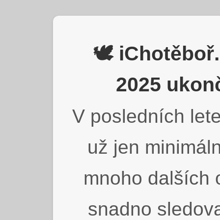
🕊️ iChotěbo
2025 ukonč
V posledních lete
už jen minimáln
mnoho dalších o
snadno sledova