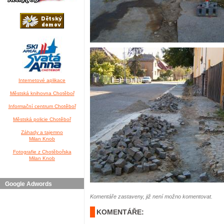
Internetové aplikace
Městská knihovna Chotěboř
Informační centrum Chotěboř
Městská policie Chotěboř
Záhady a tajemno
Milan Knob
Fotografie z Chotěbořska
Milan Knob
Google Adwords
Komentáře zastaveny, již není možno komentovat.
KOMENTÁŘE: