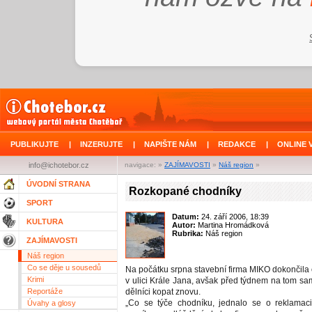
PUBLIKUJTE
|
INZERUJTE
|
NAPIŠTE NÁM
|
REDAKCE
|
ONLINE 
info@ichotebor.cz
navigace: »
ZAJÍMAVOSTI
»
Náš region
»
ÚVODNÍ STRANA
Rozkopané chodníky
SPORT
Datum:
24. září 2006, 18:39
KULTURA
Autor:
Martina Hromádková
Rubrika:
Náš region
ZAJÍMAVOSTI
Náš region
Co se děje u sousedů
Na počátku srpna stavební firma MIKO dokončila
Krimi
v ulici Krále Jana, avšak před týdnem na tom sa
Reportáže
dělníci kopat znovu.
„Co se týče chodníku, jednalo se o reklamaci
Úvahy a glosy