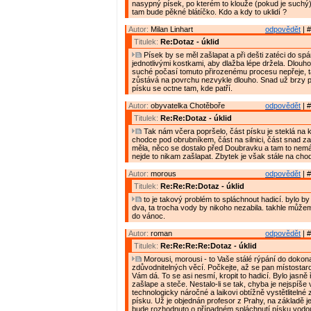
nasypný písek, po kterém to klouže (pokud je suchý)
tam bude pěkné blátíčko. Kdo a kdy to uklidí ?
Autor:
Milan Linhart
odpovědět
| #
Titulek:
Re:Dotaz - úklid
Písek by se měl zašlapat a při dešti zatéci do spá
jednotlivými kostkami, aby dlažba lépe držela. Dlou
suché počasí tomuto přirozenému procesu nepřeje, 
zůstává na povrchu nezvykle dlouho. Snad už brzy p
písku se octne tam, kde patří.
Autor:
obyvatelka Chotěboře
odpovědět
| #
Titulek:
Re:Re:Dotaz - úklid
Tak nám včera popršelo, část písku je steklá na k
chodce pod obrubníkem, část na silnici, část snad z
měla, něco se dostalo před Doubravku a tam to nem
nejde to nikam zašlapat. Zbytek je však stále na cho
Autor:
morous
odpovědět
| #
Titulek:
Re:Re:Re:Dotaz - úklid
to je takový problém to spláchnout hadicí. bylo b
dva, ta trocha vody by nikoho nezabila. takhle může
do vánoc.
Autor:
roman
odpovědět
| #
Titulek:
Re:Re:Re:Re:Dotaz - úklid
Morousi, morousi - to Vaše stálé rýpání do dokon
zdůvodnitelných věcí. Počkejte, až se pan místostaro
Vám dá. To se asi nesmí, kropit to hadicí. Bylo jasně
zašlape a steče. Nestalo-li se tak, chyba je nejspíše
technologicky náročné a laikovi obtížně vystětliteln
písku. Už je objednán profesor z Prahy, na základě 
bude rozhodnuto o případném spláchnutí písku vodo