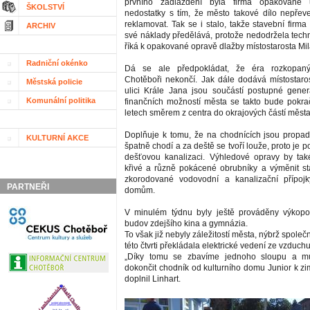
prvního zadláždění byla firma opakovaně
ŠKOLSTVÍ
nedostatky s tím, že město takové dílo nepře
reklamovat. Tak se i stalo, takže stavební firm
ARCHIV
své náklady předělává, protože nedodržela techn
říká k opakované opravě dlažby místostarosta Mil
Radniční okénko
Dá se ale předpokládat, že éra rozkopan
Chotěboři nekončí. Jak dále dodává místostaro
Městská policie
ulici Krále Jana jsou součástí postupné gener
Komunální politika
finančních možností města se takto bude pokrač
letech směrem z centra do okrajových částí města
Doplňuje k tomu, že na chodnících jsou propad
KULTURNÍ AKCE
špatně chodí a za deště se tvoří louže, proto je p
dešťovou kanalizaci. Výhledové opravy by tak
křivé a různě pokácené obrubníky a výměnit s
zkorodované vodovodní a kanalizační přípojk
PARTNEŘI
domům.
V minulém týdnu byly ještě prováděny výkop
budov zdejšího kina a gymnázia.
To však již nebyly záležitostí města, nýbrž společ
této čtvrti překládala elektrické vedení ze vzduc
„Díky tomu se zbavíme jednoho sloupu a 
dokončit chodník od kulturního domu Junior k zi
doplnil Linhart.