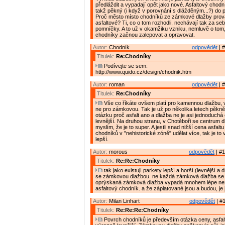
předláždit a vypadají opět jako nové. Asfaltový chodn
takž pěkný (i když v porovnání s dlážděným...?) do p
Proč město místo chodníků ze zámkové dlažby prov
asfaltové? Ti, co o tom rozhodli, nechávají tak za s
pomníčky. A to už v okamžiku vzniku, nemluvě o tom,
chodníky začnou zalepovat a opravovat.
Autor:
Chodník
odpovědět
| #
Titulek:
Re:Chodníky
Podívejte se sem:
http://www.quido.cz/design/chodnik.htm
Autor:
roman
odpovědět
| #
Titulek:
Re:Chodníky
Vše co říkáte ovšem platí pro kamennou dlažbu,
ne pro zámkovou. Tak je už po několika letech pěkn
otázku proč asfalt ano a dlažba ne je asi jednoduchá 
levnější. Na druhou stranu, v Chotěboři se centrum
myslím, že je to super. A jestli snad nižší cena asfal
chodníků v "nehistorické zóně" udělat více, tak je to v
lepší.
Autor:
morous
odpovědět
| #1
Titulek:
Re:Re:Chodníky
tak jako existují parkety lepší a horší (levnější a dr
se zámkovou dlažbou. ne každá zámková dlažba se 
oprýskaná zámková dlažba vypadá mnohem lépe ne
asfaltový chodník. a že záplatované jsou a budou, je j
Autor:
Milan Linhart
odpovědět
| #1
Titulek:
Re:Re:Re:Chodníky
Povrch chodníků je především otázka ceny, asfal