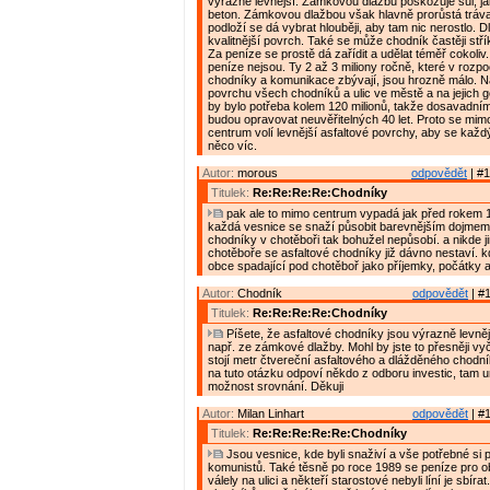
výrazně levnější. Zámkovou dlažbu poškozuje sůl, ja
beton. Zámkovou dlažbou však hlavně prorůstá tráv
podloží se dá vybrat hlouběji, aby tam nic nerostlo. 
kvalitnější povrch. Také se může chodník častěji střík
Za peníze se prostě dá zařídit a udělat téměř cokoliv
peníze nejsou. Ty 2 až 3 miliony ročně, které v rozp
chodníky a komunikace zbývají, jsou hrozně málo. N
povrchu všech chodníků a ulic ve městě a na jejich 
by bylo potřeba kolem 120 milionů, takže dosavadn
budou opravovat neuvěřitelných 40 let. Proto se mimo
centrum volí levnější asfaltové povrchy, aby se každý
něco víc.
Autor:
morous
odpovědět
| #1
Titulek:
Re:Re:Re:Re:Chodníky
pak ale to mimo centrum vypadá jak před rokem 
každá vesnice se snaží působit barevnějším dojmem.
chodníky v chotěboři tak bohužel nepůsobí. a nikde 
chotěboře se asfaltové chodníky již dávno nestaví.
obce spadající pod chotěboř jako příjemky, počátky 
Autor:
Chodník
odpovědět
| #1
Titulek:
Re:Re:Re:Re:Chodníky
Píšete, že asfaltové chodníky jsou výrazně levně
např. ze zámkové dlažby. Mohl by jste to přesněji vyčí
stojí metr čtvereční asfaltového a dlážděného chodn
na tuto otázku odpoví někdo z odboru investic, tam ur
možnost srovnání. Děkuji
Autor:
Milan Linhart
odpovědět
| #1
Titulek:
Re:Re:Re:Re:Re:Chodníky
Jsou vesnice, kde byli snaživí a vše potřebné si po
komunistů. Také těsně po roce 1989 se peníze pro 
válely na ulici a někteří starostové nebyli líní je sbír