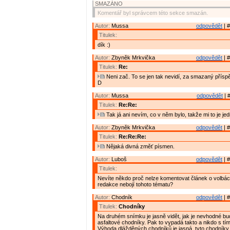
SMAZÁNO
Komentář byl správcem této sekce smazán.
Autor:
Mussa
odpovědět
| #
Titulek:
dík :)
Autor:
Zbyněk Mrkvička
odpovědět
| #
Titulek:
Re:
Neni zač. To se jen tak nevidí, za smazaný přísp
D
Autor:
Mussa
odpovědět
| 
Titulek:
Re:Re:
Tak já ani nevím, co v něm bylo, takže mi to je jed
Autor:
Zbyněk Mrkvička
odpovědět
| #
Titulek:
Re:Re:Re:
Nějaká divná změť písmen.
Autor:
Luboš
odpovědět
| #
Titulek:
Nevíte někdo proč nelze komentovat článek o volbá
redakce nebojí tohoto tématu?
Autor:
Chodník
odpovědět
| #
Titulek:
Chodníky
Na druhém snímku je jasně vidět, jak je nevhodné b
asfaltové chodníky. Pak to vypadá takto a nikdo s tím 
Výhoda dlážděných chodníků je jasná. tyto chodníky