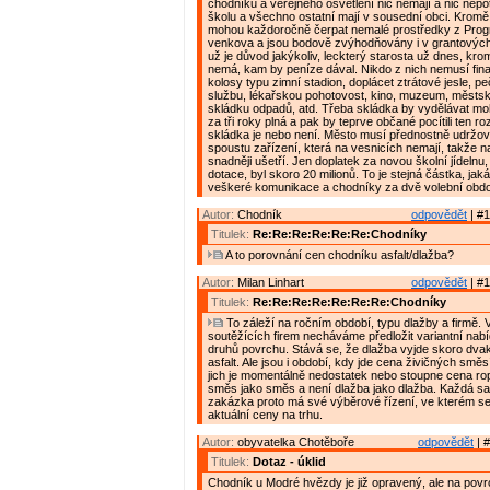
chodníků a veřejného osvětlení nic nemají a nic nepot
školu a všechno ostatní mají v sousední obci. Krom
mohou každoročně čerpat nemalé prostředky z Pro
venkova a jsou bodově zvýhodňovány i v grantovýc
už je důvod jakýkoliv, leckterý starosta už dnes, kr
nemá, kam by peníze dával. Nikdo z nich nemusí fin
kolosy typu zimní stadion, doplácet ztrátové jesle, p
službu, lékařskou pohotovost, kino, muzeum, městsko
skládku odpadů, atd. Třeba skládka by vydělávat moh
za tři roky plná a pak by teprve občané pocítili ten rozdí
skládka je nebo není. Město musí přednostně udržov
spoustu zařízení, která na vesnicích nemají, takže n
snadněji ušetří. Jen doplatek za novou školní jídelnu,
dotace, byl skoro 20 milionů. To je stejná částka, ja
veškeré komunikace a chodníky za dvě volební obdo
Autor:
Chodník
odpovědět
| #1
Titulek:
Re:Re:Re:Re:Re:Re:Chodníky
A to porovnání cen chodníku asfalt/dlažba?
Autor:
Milan Linhart
odpovědět
| #1
Titulek:
Re:Re:Re:Re:Re:Re:Re:Chodníky
To záleží na ročním období, typu dlažby a firmě. V
soutěžících firem necháváme předložit variantní nab
druhů povrchu. Stává se, že dlažba vyjde skoro dva
asfalt. Ale jsou i období, kdy jde cena živičných smě
jich je momentálně nedostatek nebo stoupne cena ro
směs jako směs a není dlažba jako dlažba. Každá s
zakázka proto má své výběrové řízení, ve kterém se
aktuální ceny na trhu.
Autor:
obyvatelka Chotěboře
odpovědět
| #
Titulek:
Dotaz - úklid
Chodník u Modré hvězdy je již opravený, ale na povr