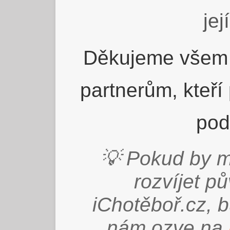
jej
Děkujeme všem 
partnerům, kteří
pod
💡 Pokud by m
rozvíjet p
iChotěboř.cz, 
nám ozve na