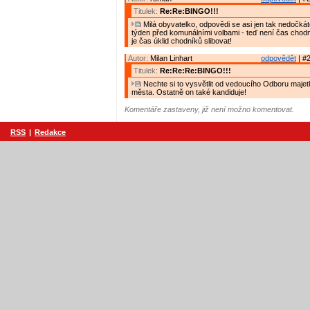
Titulek:
Re:Re:BINGO!!!
Milá obyvatelko, odpovědi se asi jen tak nedočk
týden před komunálními volbami - teď není čas chodní
je čas úklid chodníků slibovat!
Autor:
Milan Linhart
odpovědět
| #2
Titulek:
Re:Re:Re:BINGO!!!
Nechte si to vysvětlit od vedoucího Odboru majetk
města. Ostatně on také kandiduje!
Komentáře zastaveny, již není možno komentovat.
RSS
|
Redakce