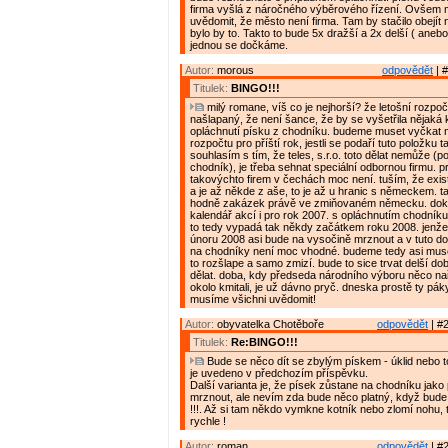
firma vyšlá z náročného výběrového řízení. Ovšem m
uvědomit, že město není firma. Tam by stačilo obejít
bylo by to. Takto to bude 5x dražší a 2x delší ( anebo
jednou se dočkáme.
Autor:
morous
odpovědět
| #
Titulek:
BINGO!!!
milý romane, víš co je nejhorší? že letošní rozpoče
našlapaný, že není šance, že by se vyšetřila nějaká
opláchnutí písku z chodníku. budeme muset vyčkat 
rozpočtu pro příští rok, jestli se podaří tuto položku t
souhlasím s tím, že teles, s.r.o. toto dělat nemůže (po
chodník), je třeba sehnat speciální odbornou firmu. p
takovýchto firem v čechách moc není. tuším, že exis
a je až někde z aše, to je až u hranic s německem. t
hodně zakázek právě ve zmiňovaném německu. dok
kalendář akcí i pro rok 2007. s opláchnutím chodní
to tedy vypadá tak někdy začátkem roku 2008. jenže
únoru 2008 asi bude na vysočině mrznout a v tuto do
na chodníky není moc vhodné. budeme tedy asi mus
to rozšlape a samo zmizí. bude to sice trvat delší do
dělat. doba, kdy předseda národního výboru něco naří
okolo kmitali, je už dávno pryč. dneska prostě ty páky
musíme všichni uvědomit!
Autor:
obyvatelka Chotěboře
odpovědět
| #2
Titulek:
Re:BINGO!!!
Bude se něco dít se zbylým pískem - úklid nebo t
je uvedeno v předchozím příspěvku.
Další varianta je, že písek zůstane na chodníku jak
mrznout, ale nevím zda bude něco platný, když bud
!!!. Až si tam někdo vymkne kotník nebo zlomí nohu, 
rychle !
Autor:
roman
odpovědět
| #2