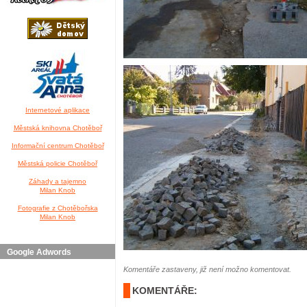
Internetové aplikace
Městská knihovna Chotěboř
Informační centrum Chotěboř
Městská policie Chotěboř
Záhady a tajemno
Milan Knob
Fotografie z Chotěbořska
Milan Knob
Google Adwords
Komentáře zastaveny, již není možno komentovat.
KOMENTÁŘE: