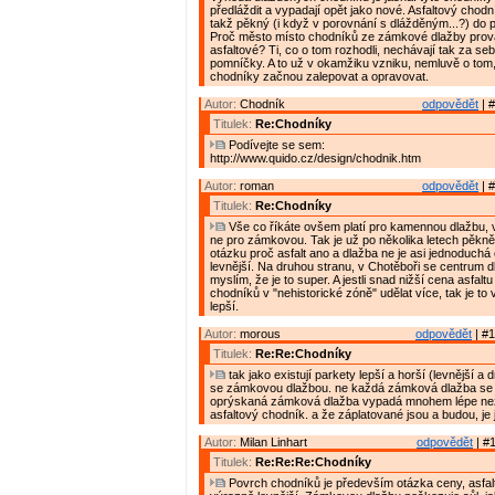
předláždit a vypadají opět jako nové. Asfaltový chodn
takž pěkný (i když v porovnání s dlážděným...?) do p
Proč město místo chodníků ze zámkové dlažby prov
asfaltové? Ti, co o tom rozhodli, nechávají tak za s
pomníčky. A to už v okamžiku vzniku, nemluvě o tom,
chodníky začnou zalepovat a opravovat.
Autor:
Chodník
odpovědět
| #
Titulek:
Re:Chodníky
Podívejte se sem:
http://www.quido.cz/design/chodnik.htm
Autor:
roman
odpovědět
| #
Titulek:
Re:Chodníky
Vše co říkáte ovšem platí pro kamennou dlažbu,
ne pro zámkovou. Tak je už po několika letech pěkn
otázku proč asfalt ano a dlažba ne je asi jednoduchá 
levnější. Na druhou stranu, v Chotěboři se centrum
myslím, že je to super. A jestli snad nižší cena asfal
chodníků v "nehistorické zóně" udělat více, tak je to v
lepší.
Autor:
morous
odpovědět
| #1
Titulek:
Re:Re:Chodníky
tak jako existují parkety lepší a horší (levnější a dr
se zámkovou dlažbou. ne každá zámková dlažba se 
oprýskaná zámková dlažba vypadá mnohem lépe ne
asfaltový chodník. a že záplatované jsou a budou, je j
Autor:
Milan Linhart
odpovědět
| #1
Titulek:
Re:Re:Re:Chodníky
Povrch chodníků je především otázka ceny, asfal