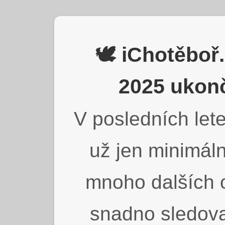
🕊️ iChotěbo
2025 ukonč
V posledních lete
už jen minimáln
mnoho dalších o
snadno sledova