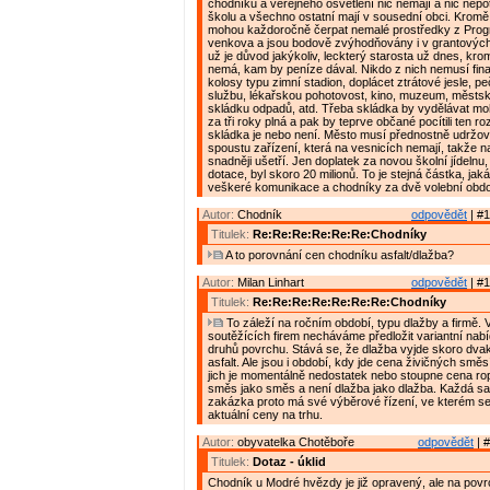
chodníků a veřejného osvětlení nic nemají a nic nepot
školu a všechno ostatní mají v sousední obci. Krom
mohou každoročně čerpat nemalé prostředky z Pro
venkova a jsou bodově zvýhodňovány i v grantovýc
už je důvod jakýkoliv, leckterý starosta už dnes, kr
nemá, kam by peníze dával. Nikdo z nich nemusí fin
kolosy typu zimní stadion, doplácet ztrátové jesle, p
službu, lékařskou pohotovost, kino, muzeum, městsko
skládku odpadů, atd. Třeba skládka by vydělávat moh
za tři roky plná a pak by teprve občané pocítili ten rozdí
skládka je nebo není. Město musí přednostně udržov
spoustu zařízení, která na vesnicích nemají, takže n
snadněji ušetří. Jen doplatek za novou školní jídelnu,
dotace, byl skoro 20 milionů. To je stejná částka, ja
veškeré komunikace a chodníky za dvě volební obdo
Autor:
Chodník
odpovědět
| #1
Titulek:
Re:Re:Re:Re:Re:Re:Chodníky
A to porovnání cen chodníku asfalt/dlažba?
Autor:
Milan Linhart
odpovědět
| #1
Titulek:
Re:Re:Re:Re:Re:Re:Re:Chodníky
To záleží na ročním období, typu dlažby a firmě. V
soutěžících firem necháváme předložit variantní nab
druhů povrchu. Stává se, že dlažba vyjde skoro dva
asfalt. Ale jsou i období, kdy jde cena živičných smě
jich je momentálně nedostatek nebo stoupne cena ro
směs jako směs a není dlažba jako dlažba. Každá s
zakázka proto má své výběrové řízení, ve kterém se
aktuální ceny na trhu.
Autor:
obyvatelka Chotěboře
odpovědět
| #
Titulek:
Dotaz - úklid
Chodník u Modré hvězdy je již opravený, ale na povr