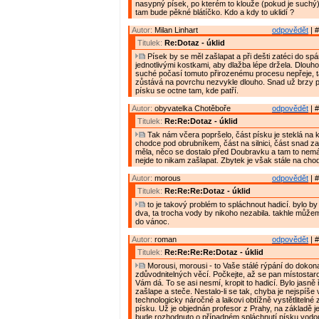
nasypný písek, po kterém to klouže (pokud je suchý)
tam bude pěkné blátíčko. Kdo a kdy to uklidí ?
Autor:
Milan Linhart
odpovědět
| #
Titulek:
Re:Dotaz - úklid
Písek by se měl zašlapat a při dešti zatéci do spá
jednotlivými kostkami, aby dlažba lépe držela. Dlou
suché počasí tomuto přirozenému procesu nepřeje, 
zůstává na povrchu nezvykle dlouho. Snad už brzy p
písku se octne tam, kde patří.
Autor:
obyvatelka Chotěboře
odpovědět
| #
Titulek:
Re:Re:Dotaz - úklid
Tak nám včera popršelo, část písku je steklá na k
chodce pod obrubníkem, část na silnici, část snad z
měla, něco se dostalo před Doubravku a tam to nem
nejde to nikam zašlapat. Zbytek je však stále na cho
Autor:
morous
odpovědět
| #
Titulek:
Re:Re:Re:Dotaz - úklid
to je takový problém to spláchnout hadicí. bylo b
dva, ta trocha vody by nikoho nezabila. takhle může
do vánoc.
Autor:
roman
odpovědět
| #
Titulek:
Re:Re:Re:Re:Dotaz - úklid
Morousi, morousi - to Vaše stálé rýpání do dokon
zdůvodnitelných věcí. Počkejte, až se pan místostaro
Vám dá. To se asi nesmí, kropit to hadicí. Bylo jasně
zašlape a steče. Nestalo-li se tak, chyba je nejspíše
technologicky náročné a laikovi obtížně vystětliteln
písku. Už je objednán profesor z Prahy, na základě 
bude rozhodnuto o případném spláchnutí písku vodo