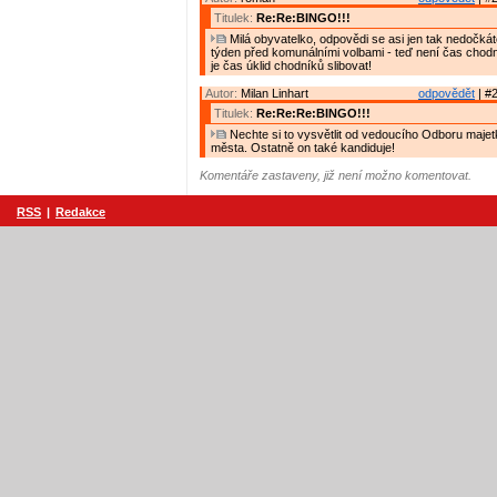
Titulek:
Re:Re:BINGO!!!
Milá obyvatelko, odpovědi se asi jen tak nedočk
týden před komunálními volbami - teď není čas chodní
je čas úklid chodníků slibovat!
Autor:
Milan Linhart
odpovědět
| #2
Titulek:
Re:Re:Re:BINGO!!!
Nechte si to vysvětlit od vedoucího Odboru majetk
města. Ostatně on také kandiduje!
Komentáře zastaveny, již není možno komentovat.
RSS
|
Redakce