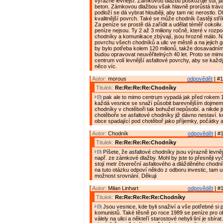
výrazně levnější. Zámkovou dlažbu poškozuje sůl, ja
beton. Zámkovou dlažbou však hlavně prorůstá tráv
podloží se dá vybrat hlouběji, aby tam nic nerostlo. 
kvalitnější povrch. Také se může chodník častěji střík
Za peníze se prostě dá zařídit a udělat téměř cokoliv
peníze nejsou. Ty 2 až 3 miliony ročně, které v rozp
chodníky a komunikace zbývají, jsou hrozně málo. N
povrchu všech chodníků a ulic ve městě a na jejich 
by bylo potřeba kolem 120 milionů, takže dosavadn
budou opravovat neuvěřitelných 40 let. Proto se mimo
centrum volí levnější asfaltové povrchy, aby se každý
něco víc.
Autor:
morous
odpovědět
| #1
Titulek:
Re:Re:Re:Re:Chodníky
pak ale to mimo centrum vypadá jak před rokem 
každá vesnice se snaží působit barevnějším dojmem.
chodníky v chotěboři tak bohužel nepůsobí. a nikde 
chotěboře se asfaltové chodníky již dávno nestaví.
obce spadající pod chotěboř jako příjemky, počátky 
Autor:
Chodník
odpovědět
| #1
Titulek:
Re:Re:Re:Re:Chodníky
Píšete, že asfaltové chodníky jsou výrazně levně
např. ze zámkové dlažby. Mohl by jste to přesněji vyčí
stojí metr čtvereční asfaltového a dlážděného chodn
na tuto otázku odpoví někdo z odboru investic, tam ur
možnost srovnání. Děkuji
Autor:
Milan Linhart
odpovědět
| #1
Titulek:
Re:Re:Re:Re:Re:Chodníky
Jsou vesnice, kde byli snaživí a vše potřebné si po
komunistů. Také těsně po roce 1989 se peníze pro 
válely na ulici a někteří starostové nebyli líní je sbír