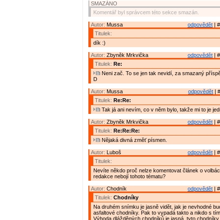
SMAZÁNO
Komentář byl správcem této sekce smazán.
Autor:
Mussa
odpovědět
| #
Titulek:
dík :)
Autor:
Zbyněk Mrkvička
odpovědět
| #
Titulek:
Re:
Neni zač. To se jen tak nevidí, za smazaný přísp
D
Autor:
Mussa
odpovědět
| 
Titulek:
Re:Re:
Tak já ani nevím, co v něm bylo, takže mi to je jed
Autor:
Zbyněk Mrkvička
odpovědět
| #
Titulek:
Re:Re:Re:
Nějaká divná změť písmen.
Autor:
Luboš
odpovědět
| #
Titulek:
Nevíte někdo proč nelze komentovat článek o volbá
redakce nebojí tohoto tématu?
Autor:
Chodník
odpovědět
| #
Titulek:
Chodníky
Na druhém snímku je jasně vidět, jak je nevhodné b
asfaltové chodníky. Pak to vypadá takto a nikdo s tím 
Výhoda dlážděných chodníků je jasná. tyto chodníky