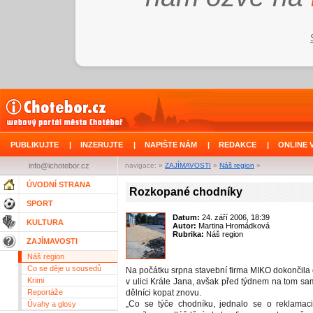
PUBLIKUJTE
|
INZERUJTE
|
NAPIŠTE NÁM
|
REDAKCE
|
ONLINE 
info@ichotebor.cz
navigace: »
ZAJÍMAVOSTI
»
Náš region
»
ÚVODNÍ STRANA
Rozkopané chodníky
SPORT
Datum:
24. září 2006, 18:39
KULTURA
Autor:
Martina Hromádková
Rubrika:
Náš region
ZAJÍMAVOSTI
Náš region
Co se děje u sousedů
Na počátku srpna stavební firma MIKO dokončila
Krimi
v ulici Krále Jana, avšak před týdnem na tom sa
Reportáže
dělníci kopat znovu.
„Co se týče chodníku, jednalo se o reklamaci
Úvahy a glosy