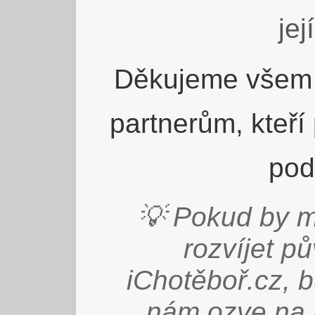
jej
Děkujeme všem 
partnerům, kteří
pod
💡 Pokud by m
rozvíjet p
iChotěboř.cz, 
nám ozve na