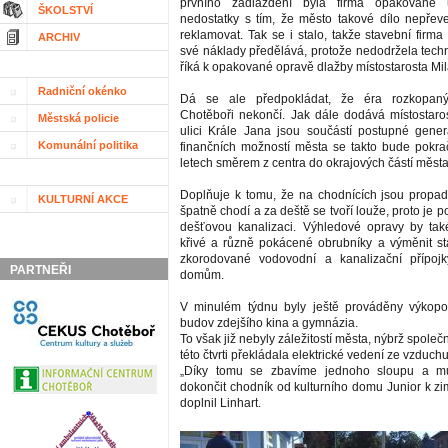
prvního zadláždění byla firma opakovaně
ŠKOLSTVÍ
nedostatky s tím, že město takové dílo nepře
reklamovat. Tak se i stalo, takže stavební firm
ARCHIV
své náklady předělává, protože nedodržela techn
říká k opakované opravě dlažby místostarosta Mil
Radniční okénko
Dá se ale předpokládat, že éra rozkopan
Chotěboři nekončí. Jak dále dodává místostaro
Městská policie
ulici Krále Jana jsou součástí postupné gener
Komunální politika
finančních možností města se takto bude pokrač
letech směrem z centra do okrajových částí města
Doplňuje k tomu, že na chodnících jsou propad
KULTURNÍ AKCE
špatně chodí a za deště se tvoří louže, proto je p
dešťovou kanalizaci. Výhledové opravy by tak
křivé a různě pokácené obrubníky a výměnit s
zkorodované vodovodní a kanalizační přípojk
PARTNEŘI
domům.
V minulém týdnu byly ještě prováděny výkop
budov zdejšího kina a gymnázia.
To však již nebyly záležitostí města, nýbrž společ
této čtvrti překládala elektrické vedení ze vzduc
„Díky tomu se zbavíme jednoho sloupu a 
dokončit chodník od kulturního domu Junior k zi
doplnil Linhart.