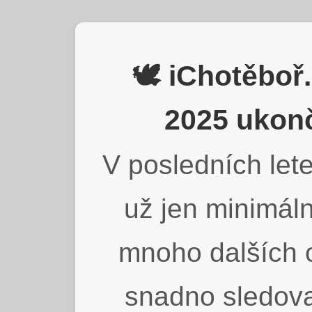
🕊️ iChotěbo
2025 ukonč
V posledních lete
už jen minimáln
mnoho dalších o
snadno sledova