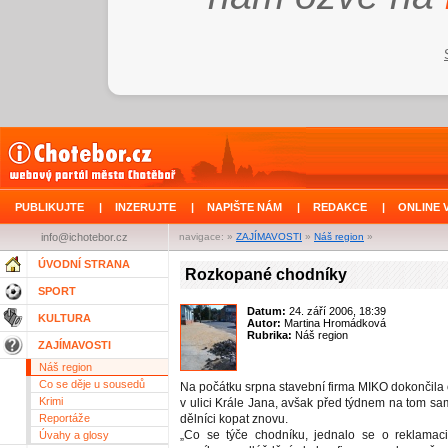
PUBLIKUJTE
|
INZERUJTE
|
NAPIŠTE NÁM
|
REDAKCE
|
ONLINE 
info@ichotebor.cz
navigace: »
ZAJÍMAVOSTI
»
Náš region
»
ÚVODNÍ STRANA
Rozkopané chodníky
SPORT
Datum:
24. září 2006, 18:39
KULTURA
Autor:
Martina Hromádková
Rubrika:
Náš region
ZAJÍMAVOSTI
Náš region
Co se děje u sousedů
Na počátku srpna stavební firma MIKO dokončila
Krimi
v ulici Krále Jana, avšak před týdnem na tom sa
Reportáže
dělníci kopat znovu.
„Co se týče chodníku, jednalo se o reklamaci
Úvahy a glosy