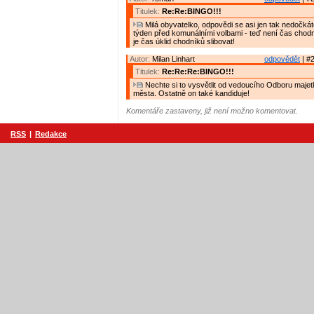
Titulek:
Re:Re:BINGO!!!
Milá obyvatelko, odpovědi se asi jen tak nedočk
týden před komunálními volbami - teď není čas chodní
je čas úklid chodníků slibovat!
Autor:
Milan Linhart
odpovědět
| #2
Titulek:
Re:Re:Re:BINGO!!!
Nechte si to vysvětlit od vedoucího Odboru majetk
města. Ostatně on také kandiduje!
Komentáře zastaveny, již není možno komentovat.
RSS
|
Redakce