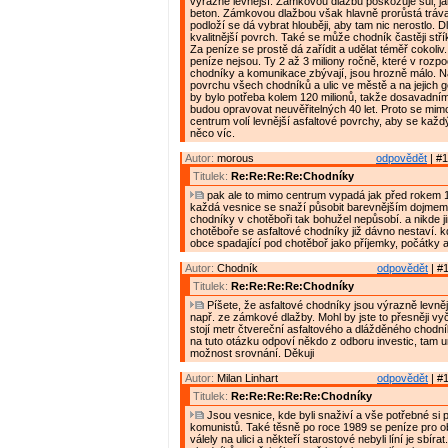
výrazně levnější. Zámkovou dlažbu poškozuje sůl, ja
beton. Zámkovou dlažbou však hlavně prorůstá tráv
podloží se dá vybrat hlouběji, aby tam nic nerostlo. 
kvalitnější povrch. Také se může chodník častěji střík
Za peníze se prostě dá zařídit a udělat téměř cokoliv
peníze nejsou. Ty 2 až 3 miliony ročně, které v rozp
chodníky a komunikace zbývají, jsou hrozně málo. N
povrchu všech chodníků a ulic ve městě a na jejich 
by bylo potřeba kolem 120 milionů, takže dosavadn
budou opravovat neuvěřitelných 40 let. Proto se mimo
centrum volí levnější asfaltové povrchy, aby se každý
něco víc.
Autor:
morous
odpovědět
| #1
Titulek:
Re:Re:Re:Re:Chodníky
pak ale to mimo centrum vypadá jak před rokem 
každá vesnice se snaží působit barevnějším dojmem.
chodníky v chotěboři tak bohužel nepůsobí. a nikde 
chotěboře se asfaltové chodníky již dávno nestaví.
obce spadající pod chotěboř jako příjemky, počátky 
Autor:
Chodník
odpovědět
| #1
Titulek:
Re:Re:Re:Re:Chodníky
Píšete, že asfaltové chodníky jsou výrazně levně
např. ze zámkové dlažby. Mohl by jste to přesněji vyčí
stojí metr čtvereční asfaltového a dlážděného chodn
na tuto otázku odpoví někdo z odboru investic, tam ur
možnost srovnání. Děkuji
Autor:
Milan Linhart
odpovědět
| #1
Titulek:
Re:Re:Re:Re:Re:Chodníky
Jsou vesnice, kde byli snaživí a vše potřebné si po
komunistů. Také těsně po roce 1989 se peníze pro 
válely na ulici a někteří starostové nebyli líní je sbír