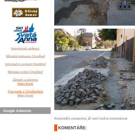
Internetové aplikace
Městská knihovna Chotěboř
Informační centrum Chotěboř
Městská policie Chotěboř
Záhady a tajemno
Milan Knob
Fotografie z Chotěbořska
Milan Knob
Google Adwords
Komentáře zastaveny, již není možno komentovat.
KOMENTÁŘE: