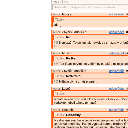
SMAZÁNO
Komentář byl správcem této sekce smazán.
Autor:
Mussa
odpovědět
| #
Titulek:
dík :)
Autor:
Zbyněk Mrkvička
odpovědět
| #
Titulek:
Re:
Neni zač. To se jen tak nevidí, za smazaný přísp
D
Autor:
Mussa
odpovědět
| 
Titulek:
Re:Re:
Tak já ani nevím, co v něm bylo, takže mi to je jed
Autor:
Zbyněk Mrkvička
odpovědět
| #
Titulek:
Re:Re:Re:
Nějaká divná změť písmen.
Autor:
Luboš
odpovědět
| #
Titulek:
Nevíte někdo proč nelze komentovat článek o volbá
redakce nebojí tohoto tématu?
Autor:
Chodník
odpovědět
| #
Titulek:
Chodníky
Na druhém snímku je jasně vidět, jak je nevhodné b
asfaltové chodníky. Pak to vypadá takto a nikdo s tím 
Výhoda dlážděných chodníků je jasná. tyto chodníky