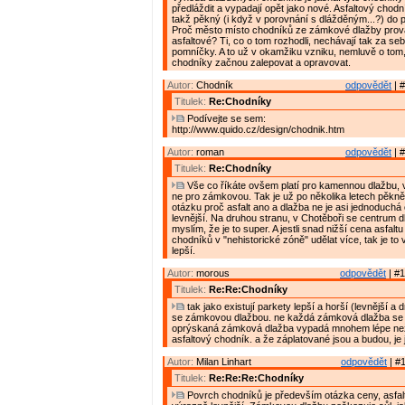
předláždit a vypadají opět jako nové. Asfaltový chodn
takž pěkný (i když v porovnání s dlážděným...?) do p
Proč město místo chodníků ze zámkové dlažby prov
asfaltové? Ti, co o tom rozhodli, nechávají tak za s
pomníčky. A to už v okamžiku vzniku, nemluvě o tom,
chodníky začnou zalepovat a opravovat.
Autor:
Chodník
odpovědět
| #
Titulek:
Re:Chodníky
Podívejte se sem:
http://www.quido.cz/design/chodnik.htm
Autor:
roman
odpovědět
| #
Titulek:
Re:Chodníky
Vše co říkáte ovšem platí pro kamennou dlažbu,
ne pro zámkovou. Tak je už po několika letech pěkn
otázku proč asfalt ano a dlažba ne je asi jednoduchá 
levnější. Na druhou stranu, v Chotěboři se centrum
myslím, že je to super. A jestli snad nižší cena asfal
chodníků v "nehistorické zóně" udělat více, tak je to v
lepší.
Autor:
morous
odpovědět
| #1
Titulek:
Re:Re:Chodníky
tak jako existují parkety lepší a horší (levnější a dr
se zámkovou dlažbou. ne každá zámková dlažba se 
oprýskaná zámková dlažba vypadá mnohem lépe ne
asfaltový chodník. a že záplatované jsou a budou, je j
Autor:
Milan Linhart
odpovědět
| #1
Titulek:
Re:Re:Re:Chodníky
Povrch chodníků je především otázka ceny, asfal