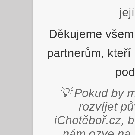
jej
Děkujeme všem 
partnerům, kteří
pod
💡 Pokud by m
rozvíjet p
iChotěboř.cz, 
nám ozve na