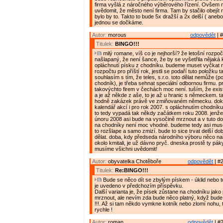
firma vyšlá z náročného výběrového řízení. Ovšem m
uvědomit, že město není firma. Tam by stačilo obejít
bylo by to. Takto to bude 5x dražší a 2x delší ( anebo
jednou se dočkáme.
Autor:
morous
odpovědět
| #
Titulek:
BINGO!!!
milý romane, víš co je nejhorší? že letošní rozpoče
našlapaný, že není šance, že by se vyšetřila nějaká
opláchnutí písku z chodníku. budeme muset vyčkat 
rozpočtu pro příští rok, jestli se podaří tuto položku t
souhlasím s tím, že teles, s.r.o. toto dělat nemůže (po
chodník), je třeba sehnat speciální odbornou firmu. p
takovýchto firem v čechách moc není. tuším, že exis
a je až někde z aše, to je až u hranic s německem. t
hodně zakázek právě ve zmiňovaném německu. dok
kalendář akcí i pro rok 2007. s opláchnutím chodní
to tedy vypadá tak někdy začátkem roku 2008. jenže
únoru 2008 asi bude na vysočině mrznout a v tuto do
na chodníky není moc vhodné. budeme tedy asi mus
to rozšlape a samo zmizí. bude to sice trvat delší do
dělat. doba, kdy předseda národního výboru něco naří
okolo kmitali, je už dávno pryč. dneska prostě ty páky
musíme všichni uvědomit!
Autor:
obyvatelka Chotěboře
odpovědět
| #2
Titulek:
Re:BINGO!!!
Bude se něco dít se zbylým pískem - úklid nebo t
je uvedeno v předchozím příspěvku.
Další varianta je, že písek zůstane na chodníku jak
mrznout, ale nevím zda bude něco platný, když bud
!!!. Až si tam někdo vymkne kotník nebo zlomí nohu, 
rychle !
Autor:
roman
odpovědět
| #2