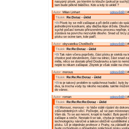
nasypný písek, po kterém to klouže (pokud je suchý)
tam bude pěkné blátíčko. Kdo a kdy to uklidí ?
Autor:
Milan Linhart
odpovědět
| #
Titulek:
Re:Dotaz - úklid
Písek by se měl zašlapat a při dešti zatéci do spá
jednotlivými kostkami, aby dlažba lépe držela. Dlou
suché počasí tomuto přirozenému procesu nepřeje, 
zůstává na povrchu nezvykle dlouho. Snad už brzy p
písku se octne tam, kde patří.
Autor:
obyvatelka Chotěboře
odpovědět
| #
Titulek:
Re:Re:Dotaz - úklid
Tak nám včera popršelo, část písku je steklá na k
chodce pod obrubníkem, část na silnici, část snad z
měla, něco se dostalo před Doubravku a tam to nem
nejde to nikam zašlapat. Zbytek je však stále na cho
Autor:
morous
odpovědět
| #
Titulek:
Re:Re:Re:Dotaz - úklid
to je takový problém to spláchnout hadicí. bylo b
dva, ta trocha vody by nikoho nezabila. takhle může
do vánoc.
Autor:
roman
odpovědět
| #
Titulek:
Re:Re:Re:Re:Dotaz - úklid
Morousi, morousi - to Vaše stálé rýpání do dokon
zdůvodnitelných věcí. Počkejte, až se pan místostaro
Vám dá. To se asi nesmí, kropit to hadicí. Bylo jasně
zašlape a steče. Nestalo-li se tak, chyba je nejspíše
technologicky náročné a laikovi obtížně vystětliteln
písku. Už je objednán profesor z Prahy, na základě 
bude rozhodnuto o případném spláchnutí písku vodo