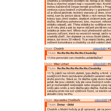
chodníků a veřejného osvětlení nic nemají a nic nepot
školu a všechno ostatní mají v sousední obci. Krom
mohou každoročně čerpat nemalé prostředky z Pro
venkova a jsou bodově zvýhodňovány i v grantovýc
už je důvod jakýkoliv, leckterý starosta už dnes, kr
nemá, kam by peníze dával. Nikdo z nich nemusí fin
kolosy typu zimní stadion, doplácet ztrátové jesle, p
službu, lékařskou pohotovost, kino, muzeum, městsko
skládku odpadů, atd. Třeba skládka by vydělávat moh
za tři roky plná a pak by teprve občané pocítili ten rozdí
skládka je nebo není. Město musí přednostně udržov
spoustu zařízení, která na vesnicích nemají, takže n
snadněji ušetří. Jen doplatek za novou školní jídelnu,
dotace, byl skoro 20 milionů. To je stejná částka, ja
veškeré komunikace a chodníky za dvě volební obdo
Autor:
Chodník
odpovědět
| #1
Titulek:
Re:Re:Re:Re:Re:Re:Chodníky
A to porovnání cen chodníku asfalt/dlažba?
Autor:
Milan Linhart
odpovědět
| #1
Titulek:
Re:Re:Re:Re:Re:Re:Re:Chodníky
To záleží na ročním období, typu dlažby a firmě. V
soutěžících firem necháváme předložit variantní nab
druhů povrchu. Stává se, že dlažba vyjde skoro dva
asfalt. Ale jsou i období, kdy jde cena živičných smě
jich je momentálně nedostatek nebo stoupne cena ro
směs jako směs a není dlažba jako dlažba. Každá s
zakázka proto má své výběrové řízení, ve kterém se
aktuální ceny na trhu.
Autor:
obyvatelka Chotěboře
odpovědět
| #
Titulek:
Dotaz - úklid
Chodník u Modré hvězdy je již opravený, ale na povr