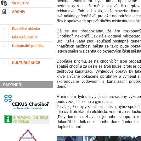
prvního zadláždění byla firma opakovaně
ŠKOLSTVÍ
nedostatky s tím, že město takové dílo nepře
reklamovat. Tak se i stalo, takže stavební firm
ARCHIV
své náklady předělává, protože nedodržela techn
říká k opakované opravě dlažby místostarosta Mil
Radniční okénko
Dá se ale předpokládat, že éra rozkopan
Chotěboři nekončí. Jak dále dodává místostaro
Městská policie
ulici Krále Jana jsou součástí postupné gener
Komunální politika
finančních možností města se takto bude pokrač
letech směrem z centra do okrajových částí města
Doplňuje k tomu, že na chodnících jsou propad
KULTURNÍ AKCE
špatně chodí a za deště se tvoří louže, proto je p
dešťovou kanalizaci. Výhledové opravy by tak
křivé a různě pokácené obrubníky a výměnit s
zkorodované vodovodní a kanalizační přípojk
PARTNEŘI
domům.
V minulém týdnu byly ještě prováděny výkop
budov zdejšího kina a gymnázia.
To však již nebyly záležitostí města, nýbrž společ
této čtvrti překládala elektrické vedení ze vzduc
„Díky tomu se zbavíme jednoho sloupu a 
dokončit chodník od kulturního domu Junior k zi
doplnil Linhart.