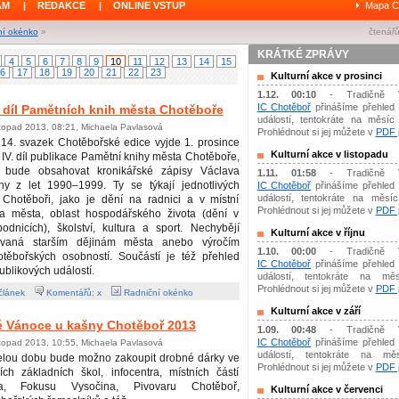
ÁM
|
REDAKCE
|
ONLINE VSTUP
Mapa C
ní okénko
»
čtenářů
KRÁTKÉ ZPRÁVY
4
5
6
7
8
9
10
11
12
13
14
15
6
17
18
19
20
21
22
23
Kulturní akce v prosinci
1.12. 00:10
- Tradičně 
IC Chotěboř
přinášíme přehled 
. díl Pamětních knih města Chotěboře
událostí, tentokráte na měsíc 
stopad 2013, 08:21, Michaela Pavlasová
Prohlédnout si jej můžete v
PDF p
14. svazek Chotěbořské edice vyjde 1. prosince
Kulturní akce v listopadu
IV. díl publikace Pamětní knihy města Chotěboře,
á bude obsahovat kronikářské zápisy Václava
1.11. 01:58
- Tradičně 
iny z let 1990–1999. Ty se týkají jednotlivých
IC Chotěboř
přinášíme přehled 
událostí, tentokráte na měsíc 
v Chotěboři, jako je dění na radnici a v místní
Prohlédnout si jej můžete v
PDF p
vba města, oblast hospodářského života (dění v
odnicích), školství, kultura a sport. Nechybějí
Kulturní akce v říjnu
ovaná starším dějinám města anebo výročím
1.10. 00:00
- Tradičně 
těbořských osobností. Součástí je též přehled
IC Chotěboř
přinášíme přehled 
ublikových událostí.
událostí, tentokráte na měs
Prohlédnout si jej můžete v
PDF p
článek
Komentářů: x
Radniční okénko
Kulturní akce v září
é Vánoce u kašny Chotěboř 2013
1.09. 00:48
- Tradičně 
IC Chotěboř
přinášíme přehled 
stopad 2013, 10:55, Michaela Pavlasová
událostí, tentokráte na mě
elou dobu bude možno zakoupit drobné dárky ve
Prohlédnout si jej můžete v
PDF p
ích základních škol, infocentra, místních částí
a, Fokusu Vysočina, Pivovaru Chotěboř,
Kulturní akce v červenci