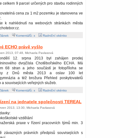
e celkem 9 parcel určených pro stavbu rodinných
tovatelná cena za 1 m2 pozemku je stanovena ve
.
je k nahlédnutí na webových stránkách města
chotebor.cz.
článek
Komentářů: x
Radniční okénko
vé ECHO právě vyšlo
rpen 2013, 07:48, Michaela Pavlasová
ndělí 12. srpna 2013 byl zahájen prodej
dninového dvojčísla Chotěbořského ECHA. Má
em 68 stran a jeho součástí je fotopříloha se
mky z Dnů města 2013 a oslav 100 let
gymnázia a též brožura Přehled poskytovatelů
b a souvisejících veřejných služeb.
článek
Komentářů: x
Radniční okénko
ízení na jednatele společnosti TEREAL
erven 2013, 13:30, Michaela Pavlasová
davky:
okoškolské vzdělání
nažerská praxe v řízení pracovních týmů min. 3
ě závazných právních předpisů souvisejících s
kcí