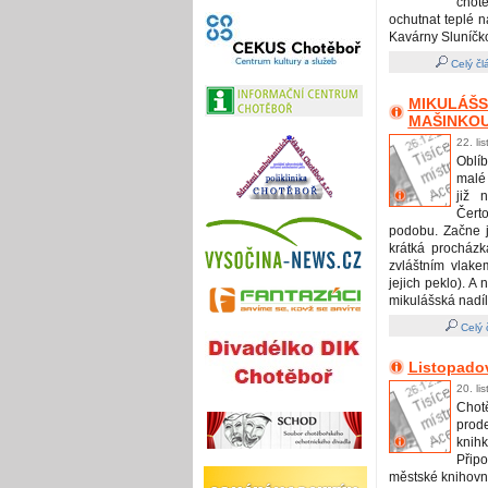
chotě
ochutnat teplé n
Kavárny Sluníčk
Celý čl
MIKULÁŠS
MAŠINKO
22. li
Oblí
malé 
již 
Čert
podobu. Začne 
krátká procházk
zvláštním vlake
jejich peklo). A
mikulášská nadíl
Celý 
Listopado
20. li
Chot
prod
knihk
Přip
městské knihovně