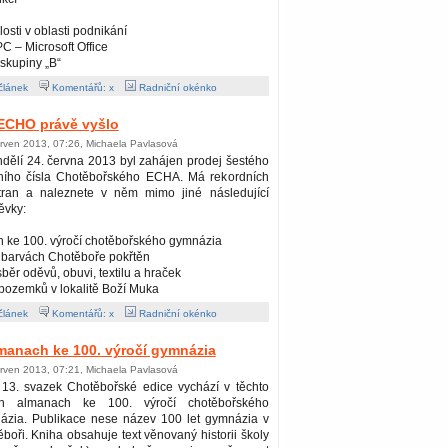
losti v oblasti podnikání
PC – Microsoft Office
 skupiny „B“
článek
Komentářů: x
Radniční okénko
ECHO právě vyšlo
erven 2013, 07:26, Michaela Pavlasová
dělí 24. června 2013 byl zahájen prodej šestého
šního čísla Chotěbořského ECHA. Má rekordních
tran a naleznete v něm mimo jiné následující
ěvky:
h ke 100. výročí chotěbořského gymnázia
v barvách Chotěboře pokřtěn
běr oděvů, obuvi, textilu a hraček
 pozemků v lokalitě Boží Muka
článek
Komentářů: x
Radniční okénko
manach ke 100. výročí gymnázia
erven 2013, 07:21, Michaela Pavlasová
 13. svazek Chotěbořské edice vychází v těchto
h almanach ke 100. výročí chotěbořského
ázia. Publikace nese název 100 let gymnázia v
boři. Kniha obsahuje text věnovaný historii školy