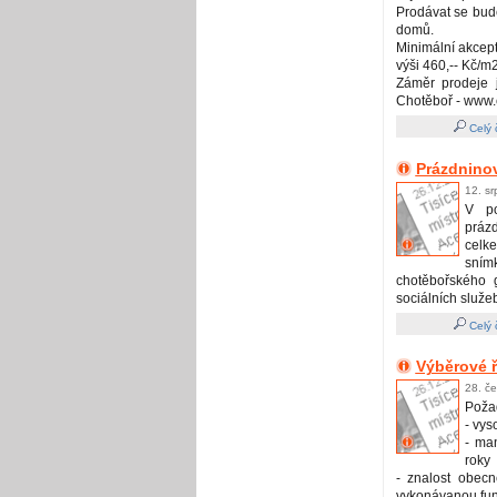
Prodávat se bud
domů.
Minimální akcep
výši 460,-- Kč/m2
Záměr prodeje 
Chotěboř - www.
Celý 
Prázdnino
12. s
V po
práz
celk
sní
chotěbořského 
sociálních služe
Celý 
Výběrové ř
28. č
Poža
- vys
- ma
roky
- znalost obecn
vykonávanou fun