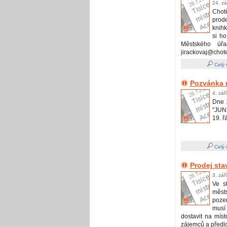
24. zá
Chot
prod
knihk
si ho
Městského úřa
jirackovaj@chote
Celý 
Pozvánka n
4. zář
Dne 1
"JUNI
19. ř
Celý 
Prodej sta
3. zář
Ve s
městs
poze
musí
dostavit na mís
zájemců a předlož