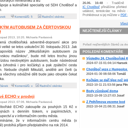
bořských řemeslníků a též
26.06. 16:48
- Tradičně 
ápoje a kulinářské speciality od SDH Chotěboř a
IC Chotěboř
přinášíme přehled 
o.
událostí, tentokráte na měsíc 
Prohlédnout si jej můžete v
PDF p
ánek
Komentářů:
5
Radniční okénko
Všech
KÝM AUTOBUSEM ZA ČERTOVSKOU
NEJČTENĚJŠÍ ČLÁNKY
U
stopad 2013, 10:20, Michaela Pavlasová
bená chotěbořská adventně-dopravní akce pro
Pořadí nejčtenějších článků za dv
i velké se letos uskuteční 30. listopadu 2013. Jak
napovídá název „Mikulášským autobusem za
POSLEDNÍ KOMENTÁŘE
ovskou mašinkou“, bude mít letos trochu jinou
Výsledky 24. Chotěbořské Ko
jízdou neobvyklým autobusem, bude následovat
2024-07-15 01:04:14
Hansek
a (vhodná i pro kočárky) a pak zpáteční cesta
Chotěboř veze z Humpolce b
m. Nebude chybět Mikuláš, andělé ani čerti (a
2024-01-30 08:58:06
Tomáš
 na všechny odvážné děti bude jako obvykle čekat
ka.
Kočkám se daří lépe než jejic
2022-10-11 21:53:56
jana Piln
článek
Komentářů: x
Radniční okénko
Body zůstávají doma
2022-10-09 13:27:03
Josef
vé ECHO v prodeji
Z Pelhřimova vezeme bod
stopad 2013, 07:06, Michaela Pavlasová
2022-10-04 21:08:31
Josef
ěbořské ECHO zakoupíte za pouhých 15 Kč v
ejnách s denním tiskem, v papírnictvích, v
upectví a v informačním centru města.
omínáme, že v informačním centru města (v
) probíhá příjem předplatného na rok 2014.