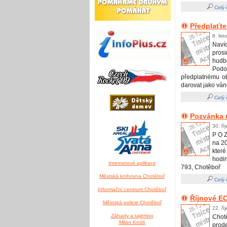
Celý 
Předplaťte
8. lis
Navíc
prosi
hudb
Podob
předplatnému ob
darovat jako váno
Celý 
Pozvánka n
30. ří
P O Z
na 20
kter
hodin
Internetové aplikace
793, Chotěboř
Městská knihovna Chotěboř
Celý 
Informační centrum Chotěboř
Říjnové E
Městská policie Chotěboř
22. ří
Záhady a tajemno
Chot
Milan Knob
prod