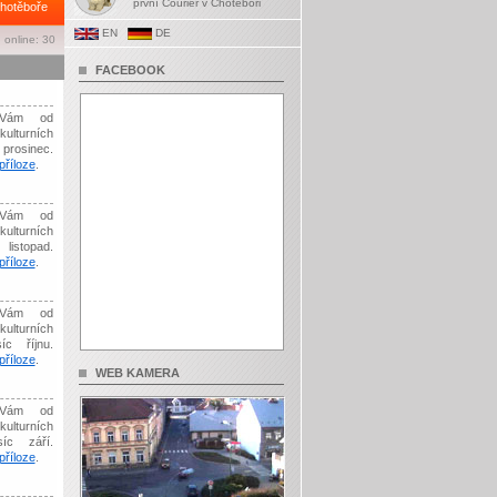
první Courier v Chotěboři
hotěboře
EN
DE
 online: 30
FACEBOOK
Vám od
kulturních
prosinec.
říloze
.
Vám od
kulturních
listopad.
říloze
.
Vám od
kulturních
íc říjnu.
říloze
.
WEB KAMERA
Vám od
kulturních
síc září.
říloze
.