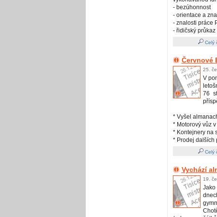
- bezúhonnost
- orientace a zna
- znalosti práce 
- řidičský průkaz
Celý 
Červnové 
25. č
V pon
leto
76 s
přísp
* Vyšel almanac
* Motorový vůz 
* Kontejnery na s
* Prodej dalších
Celý 
Vychází al
19. č
Jako
dnec
gymn
Chotě