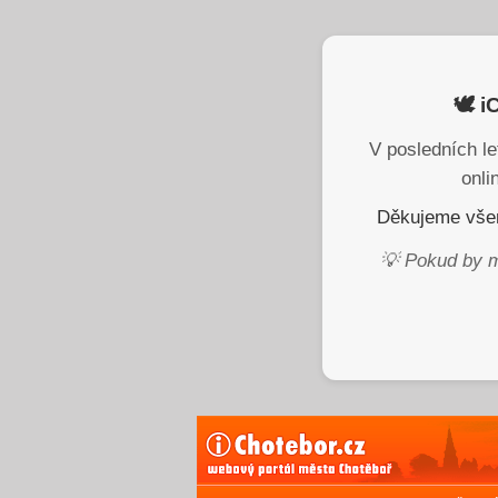
🕊️ 
V posledních le
onli
Děkujeme všem
💡 Pokud by m