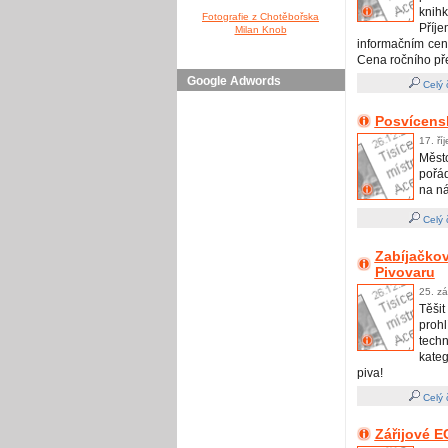
knihk
Fotografie z Chotěbořska
Příj
Milan Knob
informačním cen
Cena ročního př
Google Adwords
Celý 
Posvícensk
17. ří
Měst
pořá
na ná
Celý 
Zabíjačkov
Pivovaru
25. zá
Těšit
proh
tech
kateg
piva!
Celý 
Zářijové E