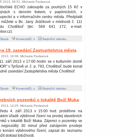
ří 2013, 06:51, Michaela Pavlasová
ěbořské ECHO zakoupíte za pouhých 15 Kč v
ejnách s denním tiskem, v papírnictvích, v
upectví a v informačním centru města. Předplatit
 můžete u Bc. Jany Jiráčkové v místnosti č. 111
du Chotěboř (tel.: 569 641 172, e-mail:
bor.cz).
článek
Komentářů: x
Radniční okénko
a 19. zasedání Zastupitelstva města
í 2013, 16:08, Michaela Pavlasová
1. září 2013 v 17:00 hodin se v kulturním domě
OR" v Tyršově ul. č. p. 793, Chotěboř, bude konat
ádné zasedání Zastupitelstva města Chotěboř.
článek
Komentářů: x
Radniční okénko
vebních pozemků v lokalitě Boží Muka
í 2013, 14:25, Michaela Pavlasová
tředu 4. září 2013 v 15:00 hod. proběhne na
kém úřadě výběrové řízení na prodej stavebních
mků v lokalitě Boží Muka. Zájemci o pozemky se
 nejpozději 30 minut před zahájením prodeje
to konání výběrového řízení, zapsat do seznamu
it doklad totožnosti.