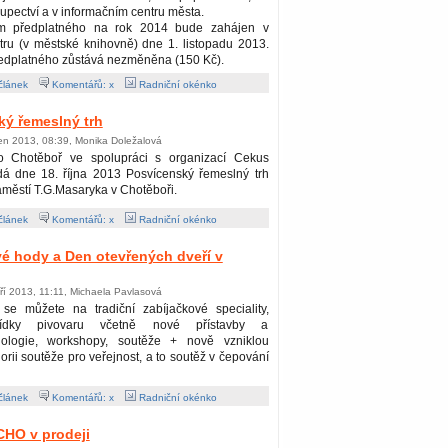
upectví a v informačním centru města.
em předplatného na rok 2014 bude zahájen v
tru (v městské knihovně) dne 1. listopadu 2013.
edplatného zůstává nezměněna (150 Kč).
článek
Komentářů: x
Radniční okénko
ý řemeslný trh
jen 2013, 08:39, Monika Doležalová
o Chotěboř ve spolupráci s organizací Cekus
dá dne 18. října 2013 Posvícenský řemeslný trh
městí T.G.Masaryka v Chotěboři.
článek
Komentářů: x
Radniční okénko
é hody a Den otevřených dveří v
ří 2013, 11:11, Michaela Pavlasová
 se můžete na tradiční zabíjačkové speciality,
lídky pivovaru včetně nové přístavby a
nologie, workshopy, soutěže + nově vzniklou
orii soutěže pro veřejnost, a to soutěž v čepování
článek
Komentářů: x
Radniční okénko
CHO v prodeji