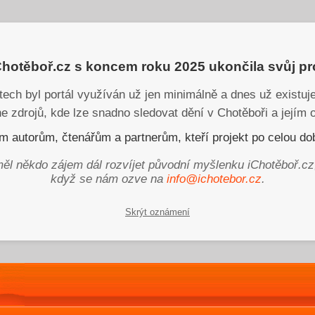
iChotěboř.cz s koncem roku 2025 ukončila svůj p
tech byl portál využíván už jen minimálně a dnes už existu
ne zdrojů, kde lze snadno sledovat dění v Chotěboři a jejím o
 autorům, čtenářům a partnerům, kteří projekt po celou dob
ěl někdo zájem dál rozvíjet původní myšlenku iChotěboř.cz
když se nám ozve na
info@ichotebor.cz
.
Skrýt oznámení