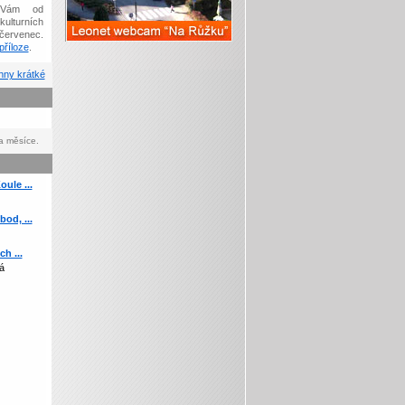
Vám od
kulturních
červenec.
říloze
.
ny krátké
a měsíce.
ule ...
od, ...
h ...
á