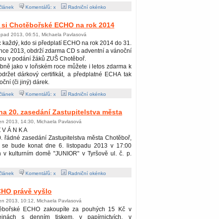
článek
Komentářů: x
Radniční okénko
 si Chotěbořské ECHO na rok 2014
topad 2013, 06:51, Michaela Pavlasová
 každý, kdo si předplatí ECHO na rok 2014 do 31.
nce 2013, obdrží zdarma CD s adventní a vánoční
ou v podání žáků ZUŠ Chotěboř.
ně jako v loňském roce můžete i letos zdarma k
držet dárkový certifikát, a předplatné ECHA tak
ční (či jiný) dárek.
článek
Komentářů: x
Radniční okénko
a 20. zasedání Zastupitelstva města
jen 2013, 14:30, Michaela Pavlasová
 V Á N K A
. řádné zasedání Zastupitelstva města Chotěboř,
é se bude konat dne 6. listopadu 2013 v 17:00
 v kulturním domě "JUNIOR" v Tyršově ul. č. p.
článek
Komentářů: x
Radniční okénko
CHO právě vyšlo
jen 2013, 10:12, Michaela Pavlasová
ěbořské ECHO zakoupíte za pouhých 15 Kč v
ejnách s denním tiskem, v papírnictvích, v