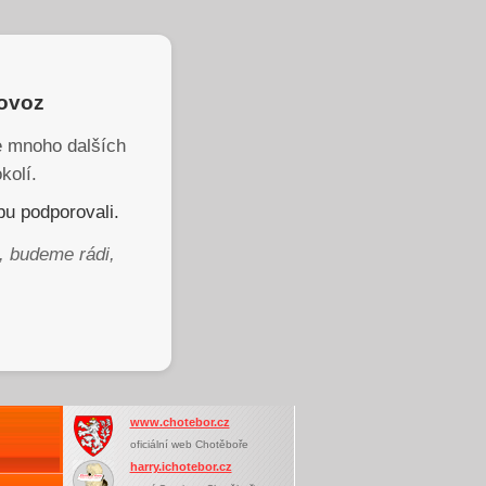
rovoz
je mnoho dalších
kolí.
u podporovali.
, budeme rádi,
www.chotebor.cz
oficiální web Chotěboře
harry.ichotebor.cz