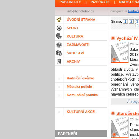
PUBLIKUJTE
|
INZERUJTE
|
NAPIŠTE N
info@ichotebor.cz
navigace: »
Radnič
ÚVODNÍ STRANA
Strana:
1
2
3
1
SPORT
KULTURA
Vychází IV
28. li
ZAJÍMAVOSTI
Jako 
ŠKOLSTVÍ
2013 
kter
ARCHIV
Zvěř
oblastí života 
politice, výsta
Radniční okénko
chotěbořských p
pojednání věn
Městská policie
významných cho
hlavních celorep
Komunální politika
Celý 
KULTURNÍ AKCE
Staročesk
25. li
Po c
stánc
PARTNEŘI
měst