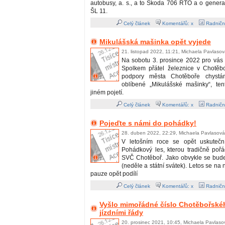
autobusy, a. s., a to Škoda 706 RTO a o genera
ŠL 11.
Celý článek
Komentářů: x
Radničn
Mikulášská mašinka opět vyjede
21. listopad 2022, 11:21, Michaela Pavlaso
Na sobotu 3. prosince 2022 pro vás 
Spolkem přátel železnice v Chotěbo
podpory města Chotěboře chystám
oblíbené „Mikulášské mašinky“, ten
jiném pojetí.
Celý článek
Komentářů: x
Radničn
Pojeďte s námi do pohádky!
28. duben 2022, 22:29, Michaela Pavlasová
V letošním roce se opět uskutečn
Pohádkový les, kterou tradičně poř
SVČ Chotěboř. Jako obvykle se bude
(neděle a státní svátek). Letos se na 
pauze opět podílí
Celý článek
Komentářů: x
Radničn
Vyšlo mimořádné číslo Chotěbořské
jízdními řády
20. prosinec 2021, 10:45, Michaela Pavlaso