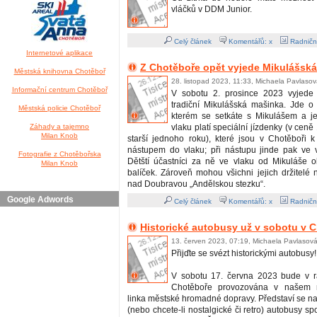
vláčků v DDM Junior.
Celý článek
Komentářů: x
Radničn
Internetové aplikace
Z Chotěboře opět vyjede Mikulášsk
Městská knihovna Chotěboř
28. listopad 2023, 11:33, Michaela Pavlaso
Informační centrum Chotěboř
V sobotu 2. prosince 2023 vyjede 
tradiční Mikulášská mašinka. Jde o 
Městská policie Chotěboř
kterém se setkáte s Mikulášem a j
Záhady a tajemno
vlaku platí speciální jízdenky (v cen
Milan Knob
starší jednoho roku), které jsou v Chotěboři 
nástupem do vlaku; při nástupu jinde pak ve
Fotografie z Chotěbořska
Dětští účastníci za ně ve vlaku od Mikuláše o
Milan Knob
balíček. Zároveň mohou všichni jejich držitelé na
nad Doubravou „Andělskou stezku“.
Google Adwords
Celý článek
Komentářů: x
Radničn
Historické autobusy už v sobotu v C
13. červen 2023, 07:19, Michaela Pavlasov
Přijďte se svézt historickými autobusy!
V sobotu 17. června 2023 bude v 
Chotěboře provozována v našem m
linka městské hromadné dopravy. Představí se na 
(nebo chcete-li nostalgické či retro) autobusy s