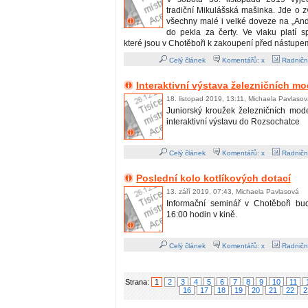
tradiční Mikulášská mašinka. Jde o zvl
všechny malé i velké doveze na „And
do pekla za čerty. Ve vlaku platí sp
které jsou v Chotěboři k zakoupení před nástupe
Celý článek
Komentářů: x
Radničn
Interaktivní výstava železničních m
18. listopad 2019, 13:11, Michaela Pavlaso
Juniorský kroužek železničních mod
interaktivní výstavu do Rozsochatce
Celý článek
Komentářů: x
Radničn
Poslední kolo kotlíkových dotací
13. září 2019, 07:43, Michaela Pavlasová
Informační seminář v Chotěboři bu
16:00 hodin v kině.
Celý článek
Komentářů: x
Radničn
Strana:
1
2
3
4
5
6
7
8
9
10
11
16
17
18
19
20
21
22
2