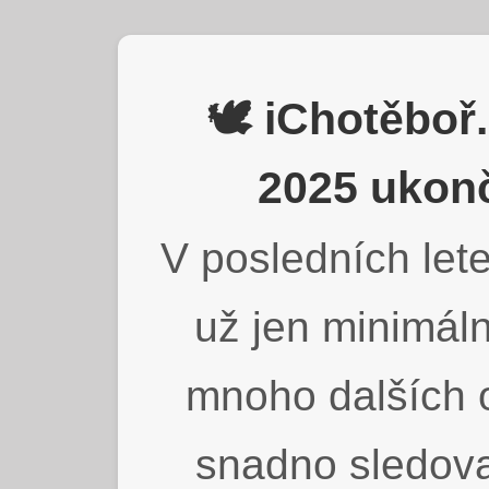
🕊️ iChotěbo
2025 ukonč
V posledních lete
už jen minimáln
mnoho dalších o
snadno sledova