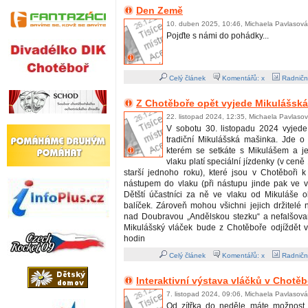
Den Země
10. duben 2025, 10:46, Michaela Pavlasová
Pojďte s námi do pohádky...
Celý článek
Komentářů: x
Radničn
Z Chotěboře opět vyjede Mikulášsk
22. listopad 2024, 12:35, Michaela Pavlaso
V sobotu 30. listopadu 2024 vyjede
tradiční Mikulášská mašinka. Jde o 
kterém se setkáte s Mikulášem a j
vlaku platí speciální jízdenky (v cen
starší jednoho roku), které jsou v Chotěboři 
nástupem do vlaku (při nástupu jinde pak ve 
Dětští účastníci za ně ve vlaku od Mikuláše o
balíček. Zároveň mohou všichni jejich držitelé na
nad Doubravou „Andělskou stezku“ a nefalšovan
Mikulášský vláček bude z Chotěboře odjíždět 
hodin
Celý článek
Komentářů: x
Radničn
Interaktivní výstava vláčků v Chotěb
7. listopad 2024, 09:06, Michaela Pavlasová
Od zítřka do neděle máte možnost n