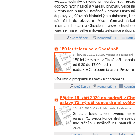
výstava techniky užívané při údržbě tratí, prez
dobrovolných hasičů a v areálu pivovaru velké mo
V tento den bude v Chotěboři v provozu linka 
dopravy zajišťovaná historickým autobusem, kte
nádraží i do pivovaru. Více informací získá
Informačního centra Chotěboř – www.icchotebor.
všechny malé i velké milovníky železnice a dopra
Celý článek
Komentářů:
1
Radnič
150 let železnice v Chotěboři
9. červen 2021, 10:20, Michaela Pavlasová
150 let železnice v Chotěboři - sobot
od 9.30 do 17.00 hodin
nádraží v Chotěboři (a areál Pivovaru
Více info o programu na www.icchotebor.cz
Celý článek
Komentářů: x
Radničn
Přijďte 19. září 2020 na nádraží v Ch
oslavy 75. výročí konce druhé světo
16. září 2020, 09:49, Michaela Pavlasová
Srdečně touto cestou zveme širok
oslavy 75. výročí konce druhé světov
uskuteční v Chotěboři na nádraží v
2020.