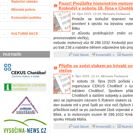
Radniční okénko
Pozor! Projížďky historickým moto
Krokodýl v sobotu 18. října v Chotě
Městská policie
16. říjen 2025, 12:04, Michaela Pavlasová
Komunální politika
Protože se bohužel dopravci nepo
povolení k vjezdu na bývalou voje
Bílku
(z důvodu probíhajících změn co
KULTURNÍ AKCE
provozovatele vlečky),
nebude motorový vůz M 286.1032 Krokodýl jezdi
po trati 238 a nabídne během odpoledne tyto proj
PARTNEŘI
Celý článek
Komentářů: x
Radničn
Přijďte se svézt vlakem po bývalé v
vlečce
9. říjen 2025, 12:14, Michaela Pavlasová
V sobotu 18. října 2025 pořádá m
organizace CEKUS Chotěboř v úzk
městem Chotěboř, Spolkem přát
Chotěboři a dalšími subjekty a partn
akci se zajímavým názvem S Rykrem vlakem za b
den budete mít v prvé řadě po více než čtyřech 
příležitost svézt se po zachovalé části vojenské 
Bílek, a to motorovým vozem M 286.1032 Krok
spolku Hrbatá Máňa.
Celý článek
Komentářů: x
Radničn