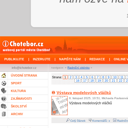
PUBLIKUJTE
|
INZERUJTE
|
NAPIŠTE NÁM
|
REDAKCE
|
ONLINE 
info@ichotebor.cz
navigace: »
Radniční okénko
»
ÚVODNÍ STRANA
Strana:
1
2
3
4
5
6
7
8
9
10
11
16
17
18
19
20
21
22
2
SPORT
KULTURA
Výstava modelových vláčků
6. listopad 2025, 10:51, Michaela Pavlasová
ZAJÍMAVOSTI
Výstava modelových vláčků
ŠKOLSTVÍ
ARCHIV
Celý článek
Komentářů: x
Radničn