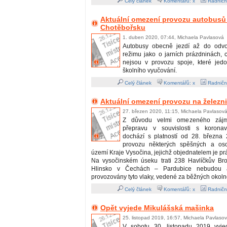
Celý článek
Komentářů: x
Radničn
Aktuální omezení provozu autobusů
Chotěbořsku
1. duben 2020, 07:44, Michaela Pavlasová
Autobusy obecně jezdí až do odvo
režimu jako o jarních prázdninách,
nejsou v provozu spoje, které jed
školního vyučování.
Celý článek
Komentářů: x
Radničn
Aktuální omezení provozu na železni
27. březen 2020, 11:15, Michaela Pavlasov
Z důvodu velmi omezeného zájm
přepravu v souvislosti s koronav
dochází s platností od 28. března
provozu některých spěšných a os
území Kraje Vysočina, jejichž objednatelem je prá
Na vysočinském úseku trati 238 Havlíčkův Br
Hlinsko v Čechách – Pardubice nebudou 
provozovány tyto vlaky, vedené za běžných okoln
Celý článek
Komentářů: x
Radničn
Opět vyjede Mikulášská mašinka
25. listopad 2019, 16:57, Michaela Pavlaso
V sobotu 30. listopadu 2019 vyj