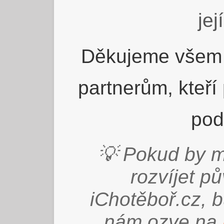
jej
Děkujeme všem 
partnerům, kteří
pod
💡 Pokud by m
rozvíjet p
iChotěboř.cz, 
nám ozve na