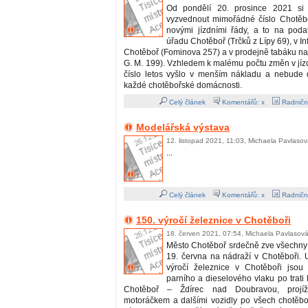
Od pondělí 20. prosince 2021 si
vyzvednout mimořádné číslo Chotě
novými jízdními řády, a to na pod
úřadu Chotěboř (Trčků z Lípy 69), v I
Chotěboř (Fominova 257) a v prodejně tabáku na
G. M. 199). Vzhledem k malému počtu změn v jíz
číslo letos vyšlo v menším nákladu a nebude 
každé chotěbořské domácnosti.
Celý článek
Komentářů: x
Radničn
Modelářská výstava
12. listopad 2021, 11:03, Michaela Pavlaso
...
Celý článek
Komentářů: x
Radničn
150. výročí železnice v Chotěboři
18. červen 2021, 07:54, Michaela Pavlasov
Město Chotěboř srdečně zve všechny
19. června na nádraží v Chotěboři. U 
výročí železnice v Chotěboři jsou 
parního a dieselového vlaku po trati
Chotěboř – Ždírec nad Doubravou, projížď
motoráčkem a dalšími vozidly po všech chotěbo