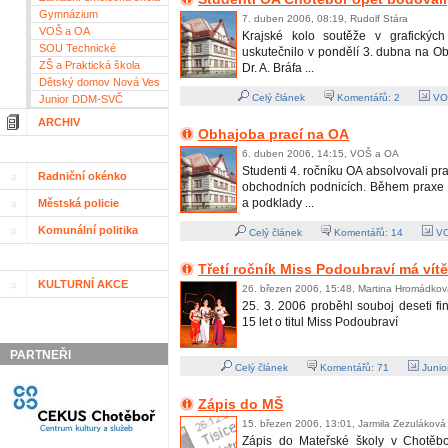
Gymnázium
7. duben 2006, 08:19, Rudolf Stára
VOŠ a OA
Krajské kolo soutěže v grafických
SOU Technické
uskutečnilo v pondělí 3. dubna na O
ZŠ a Praktická škola
Dr. A. Bráfa ...
Dětský domov Nová Ves
Celý článek
Komentářů:
2
VO
Junior DDM-SVČ
ARCHIV
Obhajoba prací na OA
6. duben 2006, 14:15, VOŠ a OA
Studenti 4. ročníku OA absolvovali pra
Radniční okénko
obchodních podnicích. Během praxe z
a podklady ...
Městská policie
Komunální politika
Celý článek
Komentářů:
14
VO
Třetí ročník Miss Podoubraví má vít
KULTURNÍ AKCE
26. březen 2006, 15:48, Martina Hromádkov
25. 3. 2006 proběhl souboj deseti fi
15 let o titul Miss Podoubraví
PARTNEŘI
Celý článek
Komentářů:
71
Junio
Zápis do MŠ
15. březen 2006, 13:01, Jarmila Zezuláková
Zápis do Mateřské školy v Chotěbo