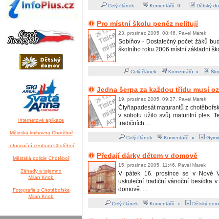
Celý článek
Komentářů:
0
Dětský do
Pro místní školu peněz nelitují
23. prosinec 2005, 08:46, Pavel Marek
Sobíňov - Dostatečný počet žáků bu
školního roku 2006 místní základní ško
Celý článek
Komentářů: x
Škol
Jedna šerpa za každou třídu musí o
19. prosinec 2005, 09:37, Pavel Marek
Čtyřiapadesát maturantů z chotěbořs
v sobotu užilo svůj maturitní ples. 
Internetové aplikace
tradičních ...
Městská knihovna Chotěboř
Celý článek
Komentářů: x
Gymn
Informační centrum Chotěboř
Předají dárky dětem v domově
Městská policie Chotěboř
15. prosinec 2005, 11:46, Pavel Marek
Záhady a tajemno
V pátek 16. prosince se v Nové 
Milan Knob
uskuteční tradiční vánoční besídka 
domově. ...
Fotografie z Chotěbořska
Milan Knob
Celý článek
Komentářů: x
Dětský dom