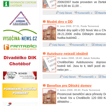
2006/2007 bude proveden ve čtvrte
od 9,00 do 11,00 ...
Celý článek
Komentářů: x
Mateřsk
Modré dny v DD
6. únor 2006, 07:31, Pavla Teznerová
Modré dny opět v DD Nová Ves u Ch
28.21.2006 zněla Dětským domove
hudba bubínků ...
Celý článek
Komentářů:
0
Dětský do
Autobusy nejezdí ideálně
31. leden 2006, 18:40, Jakub Sobotka
Chotěbořsko Autobusovou dopravu
hodně lidí. Jsou to ti, kteří jezdí do
nebo jen ...
Celý článek
Komentářů: x
Škol
Benefice pro Dětský domov
2. leden 2006, 08:40, Pavla Teznerová
Prosincové benefiční akce přinesly
v Nové Vsi u Chotěboře 120 000 K
dětského ...