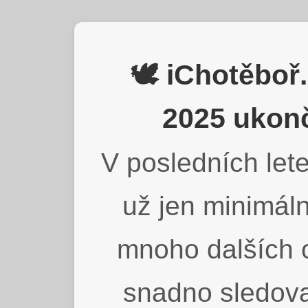
🕊️ iChotěbo
2025 ukonč
V posledních lete
už jen minimáln
mnoho dalších o
snadno sledova