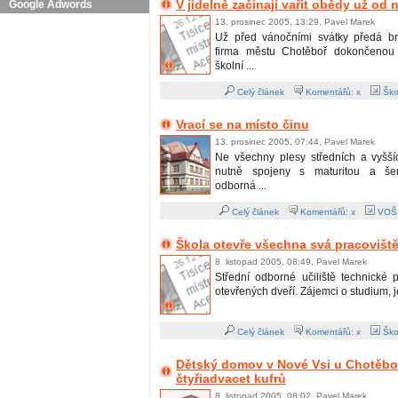
V jídelně začínají vařit obědy už od
Google Adwords
13. prosinec 2005, 13:29, Pavel Marek
Už před vánočními svátky předá br
firma městu Chotěboř dokončenou
školní ...
Celý článek
Komentářů: x
Škol
Vrací se na místo činu
13. prosinec 2005, 07:44, Pavel Marek
Ne všechny plesy středních a vyšší
nutně spojeny s maturitou a šer
odborná ...
Celý článek
Komentářů: x
VOŠ 
Škola otevře všechna svá pracovišt
8. listopad 2005, 08:49, Pavel Marek
Střední odborné učiliště technické 
otevřených dveří. Zájemci o studium, jej
Celý článek
Komentářů: x
Škol
Dětský domov v Nové Vsi u Chotěboř
čtyřiadvacet kufrů
8. listopad 2005, 08:02, Pavel Marek