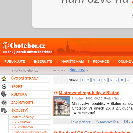
PUBLIKUJTE
|
INZERUJTE
|
NAPIŠTE NÁM
|
REDAKCE
|
ONLINE 
info@ichotebor.cz
navigace: »
ŠKOLSTVÍ
»
ÚVODNÍ STRANA
Strana:
1
2
3
4
5
6
7
8
9
SPORT
Mistrovství republiky v Blatné
KULTURA
3. květen 2006, 00:55, Rudolf Stára
ZAJÍMAVOSTI
Mistrovství republiky v Blatné za ú
Chotěboř Ve dnech 26. a 27. dubna
ŠKOLSTVÍ
14. mistrovství ...
Mateřské školy
ZŠ Buttulova
Celý článek
Komentářů:
6
VO
ZŠ Smetanova
Základní umělecká škola
Studenti OA Chotěboř opět bodovali