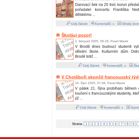
Darovací šek na 20 tisíc korun předa
pořadatel koncertu Františka Ne
dětskému ...
Celý článek
Komentářů: x
Dětský dom
Školáci pozor!
1. listopad 2005, 06:28, Pavel Marek
V Brodě dnes budoucí studenti vyb
střední škole. Kulturním dům Ostr
Brodě totiž ...
Celý článek
Komentářů: x
Škol
V Chotěboři skončil francouzský tý
24. říjen 2005, 07:46, Pavel Marek
V pátek 21. října probíhalo během
loučení s francouzskými studenty, kteř
již ...
Celý článek
Komentářů: x
Gymn
Strana:
1
2
3
4
5
6
7
8
9