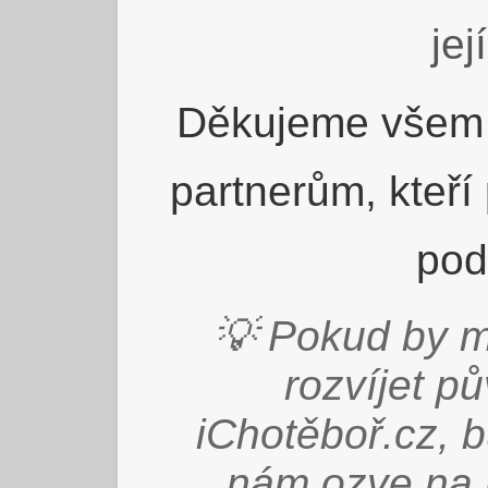
jej
Děkujeme všem 
partnerům, kteří
pod
💡 Pokud by m
rozvíjet p
iChotěboř.cz, 
nám ozve na