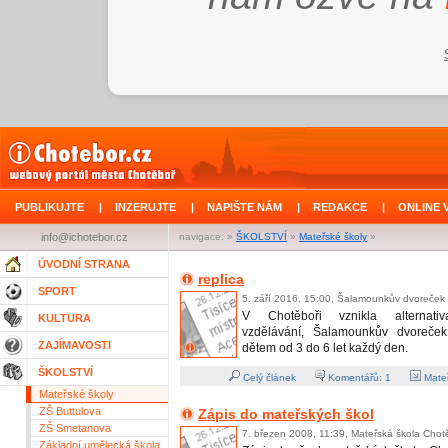
PUBLIKUJTE
|
INZERUJTE
|
NAPIŠTE NÁM
|
REDAKCE
|
ONLINE 
info@ichotebor.cz
navigace: »
ŠKOLSTVÍ
»
Mateřské školy
»
ÚVODNÍ STRANA
replica
SPORT
5. září 2016, 15:00, Šalamounkův dvoreček
V Chotěboři vznikla alternativ
KULTURA
vzdělávání, Šalamounkův dvoreček.
ZAJÍMAVOSTI
dětem od 3 do 6 let každý den.
ŠKOLSTVÍ
Celý článek
Komentářů:
1
Mateř
Mateřské školy
ZŠ Buttulova
Zápis do mateřských škol
ZŠ Smetanova
7. březen 2008, 11:39, Mateřská škola Chot
Základní umělecká škola