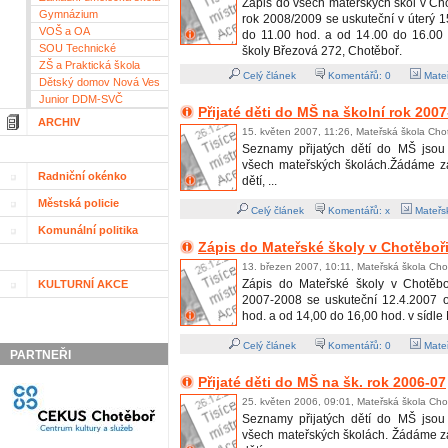
Zápis do všech mateřských škol v Cho
Gymnázium
rok 2008/2009 se uskuteční v úterý 
VOŠ a OA
do 11.00 hod. a od 14.00 do 16.00 
SOU Technické
školy Březová 272, Chotěboř.
ZŠ a Praktická škola
Celý článek
Komentářů:
0
Mateř
Dětský domov Nová Ves
Junior DDM-SVČ
Přijaté děti do MŠ na školní rok 2007
ARCHIV
15. květen 2007, 11:26, Mateřská škola Cho
Seznamy přijatých dětí do MŠ jsou
všech mateřských školách.Žádáme z
Radniční okénko
dětí, ...
Městská policie
Celý článek
Komentářů: x
Mateřsk
Komunální politika
Zápis do Mateřské školy v Chotěboř
13. březen 2007, 10:11, Mateřská škola Cho
Zápis do Mateřské školy v Chotěbo
KULTURNÍ AKCE
2007-2008 se uskuteční 12.4.2007 
hod. a od 14,00 do 16,00 hod. v sídle 
Celý článek
Komentářů:
0
Mateř
PARTNEŘI
Přijaté děti do MŠ na šk. rok 2006-07
25. květen 2006, 09:01, Mateřská škola Cho
Seznamy přijatých dětí do MŠ jsou
všech mateřských školách. Žádáme 