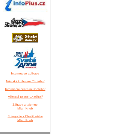
Internetové aplikace
Městská knihovna Chotěboř
Informační centrum Chotěboř
Městská policie Chotěboř
Záhady a tajemno
Milan Knob
Fotografie z Chotěbořska
Milan Knob