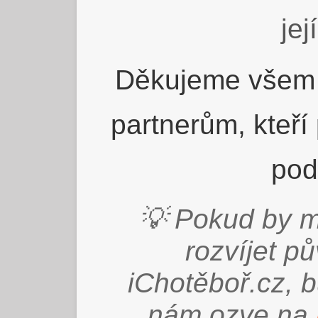
jej
Děkujeme všem 
partnerům, kteří
pod
💡 Pokud by m
rozvíjet p
iChotěboř.cz, 
nám ozve na