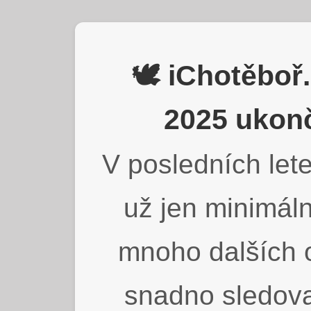
🕊️ iChotěbo
2025 ukonč
V posledních lete
už jen minimáln
mnoho dalších o
snadno sledova