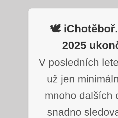
🕊️ iChotěbo
2025 ukonč
V posledních lete
už jen minimáln
mnoho dalších o
snadno sledova