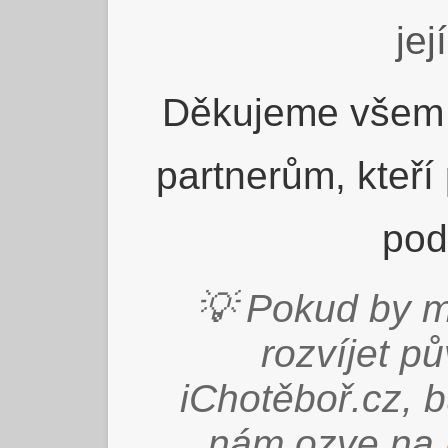
jej
Děkujeme všem 
partnerům, kteří
pod
💡 Pokud by m
rozvíjet p
iChotěboř.cz, 
nám ozve na