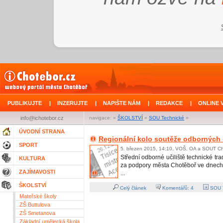
PUBLIKUJTE
|
INZERUJTE
|
NAPIŠTE NÁM
|
REDAKCE
|
ONLINE 
info@ichotebor.cz
navigace: »
ŠKOLSTVÍ
»
SOU Technické
»
ÚVODNÍ STRANA
Regionální kolo soutěže odborných
SPORT
5. březen 2015, 14:10, VOŠ, OA a SOUT C
Střední odborné učiliště technické tr
KULTURA
za podpory města Chotěboř ve dnech 
ZAJÍMAVOSTI
...
ŠKOLSTVÍ
Celý článek
Komentářů:
4
SOU T
Mateřské školy
ZŠ Buttulova
ZŠ Smetanova
Základní umělecká škola