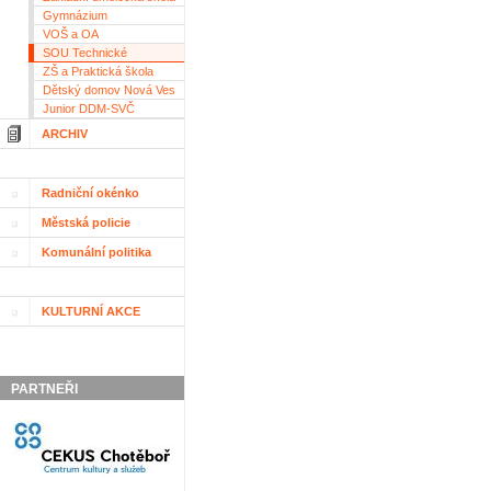
Gymnázium
VOŠ a OA
SOU Technické
ZŠ a Praktická škola
Dětský domov Nová Ves
Junior DDM-SVČ
ARCHIV
Radniční okénko
Městská policie
Komunální politika
KULTURNÍ AKCE
PARTNEŘI