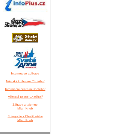
Internetové aplikace
Městská knihovna Chotěboř
Informační centrum Chotěboř
Městská policie Chotěboř
Záhady a tajemno
Milan Knob
Fotografie z Chotěbořska
Milan Knob