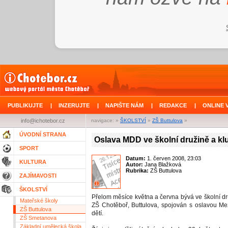
PUBLIKUJTE
|
INZERUJTE
|
NAPIŠTE NÁM
|
REDAKCE
|
ONLINE 
info@ichotebor.cz
navigace: »
ŠKOLSTVÍ
»
ZŠ Buttulova
»
ÚVODNÍ STRANA
Oslava MDD ve školní družině a kl
SPORT
Datum:
1. červen 2008, 23:03
KULTURA
Autor:
Jana Blažková
Rubrika:
ZŠ Buttulova
ZAJÍMAVOSTI
ŠKOLSTVÍ
Přelom měsíce května a června bývá ve školní dr
Mateřské školy
ZŠ Chotěboř, Buttulova, spojován s oslavou M
ZŠ Buttulova
dětí.
ZŠ Smetanova
Základní umělecká škola