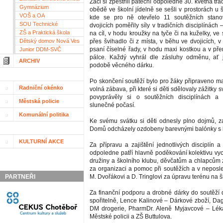
Žáci si zpestřili páteční odpoledne 30. května tra
Gymnázium
obědě ve školní jídelně se sešli v prostorách u š
VOŠ a OA
kde se pro ně otevřelo 11 soutěžních stanov
SOU Technické
dvojicích poměřily síly v tradičních disciplínác
ZŠ a Praktická škola
na cíl, v hodu kroužky na tyče či na kuželky, ve 
Dětský domov Nová Ves
přes švihadlo či z místa, v běhu ve dvojicích, v
psaní číselné řady, v hodu maxi kostkou a v př
Junior DDM-SVČ
pálce. Každý vyhrál dle zásluhy odměnu, ať j
ARCHIV
podobě věcného dárku.
Po skončení soutěží bylo pro žáky připraveno ma
Radniční okénko
volná zábava, při které si děti sdělovaly zážitk
povyprávěly si o soutěžních disciplínách a 
Městská policie
slunečné počasí.
Komunální politika
Ke svému svátku si děti odnesly plno dojmů, z
Domů odcházely ozdobeny barevnými balónky s
KULTURNÍ AKCE
Za přípravu a zajištění jednotlivých disciplín 
odpoledne patří hlavně poděkování kolektivu vyc
družiny a školního klubu, děvčatům a chlapcům z
za organizaci a pomoc při soutěžích a v nepos
PARTNEŘI
M. Dvořákovi a D. Tringlovi za úpravu terénu na 
Za finanční podporu a drobné dárky do soutěž
spořitelně, Lence Kalinové – Dárkové zboží, D
DM drogerie, PharmDr. Aleně Myjavcové – Léká
Městské policii a ZŠ Buttulova.