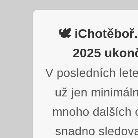
🕊️ iChotěbo
2025 ukonč
V posledních lete
už jen minimáln
mnoho dalších o
snadno sledova