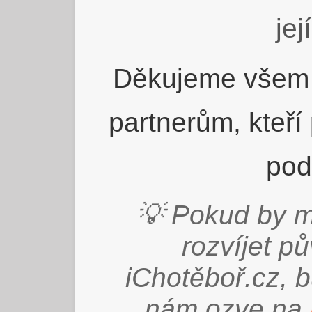
jej
Děkujeme všem 
partnerům, kteří
pod
💡 Pokud by m
rozvíjet p
iChotěboř.cz, 
nám ozve na