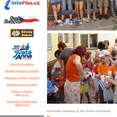
Internetové aplikace
Městská knihovna Chotěboř
Informační centrum Chotěboř
Městská policie Chotěboř
Záhady a tajemno
Milan Knob
Fotografie z Chotěbořska
Milan Knob
Komentáře zastaveny, již není možno komentovat.