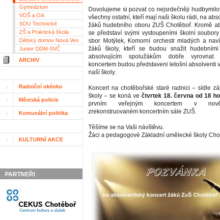
Gymnázium
Dovolujeme si pozvat co nejsrdečněji hudbymilo
VOŠ a OA
všechny ostatní, kteří mají naši školu rádi, na ab
SOU Technické
žáků hudebního oboru ZUŠ Chotěboř. Kromě abs
ZŠ a Praktická škola
se představí svými vystoupeními školní soubory
Dětský domov Nová Ves
sbor Motýlek, Komorní orchestr mladých a naví
žáků školy, kteří se budou snažit hudebními
Junior DDM-SVČ
absolvujícím spolužákům dobře vyrovnat.
ARCHIV
koncertem budou představeni letošní absolventi 
naší školy.
Radniční okénko
Koncert na chotěbořské staré radnici – sídle z
školy – se koná ve
čtvrtek 18. června od 18 ho
Městská policie
prvním veřejným koncertem v nov
zrekonstruovaném koncertním sále ZUŠ.
Komunální politika
Těšíme se na Vaši návštěvu.
Žáci a pedagogové Základní umělecké školy Cho
KULTURNÍ AKCE
PARTNEŘI