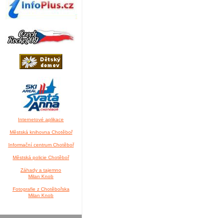
Internetové aplikace
Městská knihovna Chotěboř
Informační centrum Chotěboř
Městská policie Chotěboř
Záhady a tajemno
Milan Knob
Fotografie z Chotěbořska
Milan Knob