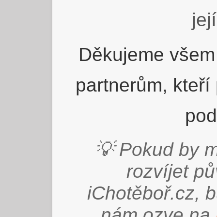
jej
Děkujeme všem 
partnerům, kteří
pod
💡 Pokud by m
rozvíjet p
iChotěboř.cz, 
nám ozve na