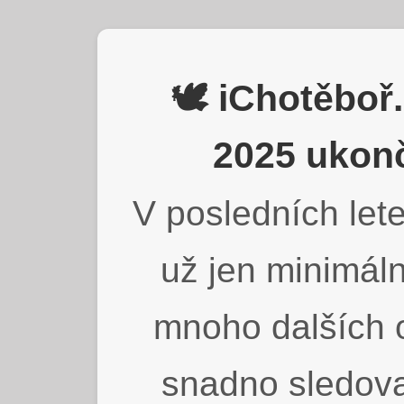
🕊️ iChotěbo
2025 ukonč
V posledních lete
už jen minimáln
mnoho dalších o
snadno sledova