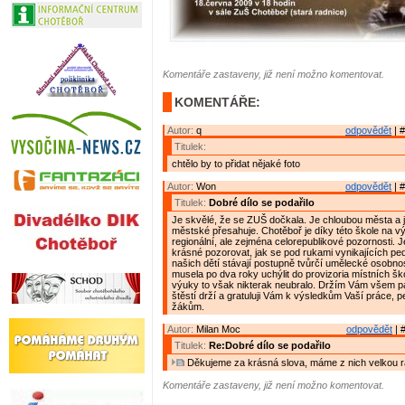
Komentáře zastaveny, již není možno komentovat.
KOMENTÁŘE:
Autor:
q
odpovědět
| #
Titulek:
chtělo by to přidat nějaké foto
Autor:
Won
odpovědět
| #
Titulek:
Dobré dílo se podařilo
Je skvělé, že se ZUŠ dočkala. Je chloubou města a j
městské přesahuje. Chotěboř je díky této škole na vý
regionální, ale zejména celorepublikové pozornosti. 
krásné pozorovat, jak se pod rukami vynikajících p
našich dětí stávají postupně tvůrčí umělecké osobno
musela po dva roky uchýlit do provizoria místních ško
výuky to však nikterak neubralo. Držím Vám všem pa
štěstí drží a gratuluji Vám k výsledkům Vaší práce, 
žákům.
Autor:
Milan Moc
odpovědět
| 
Titulek:
Re:Dobré dílo se podařilo
Děkujeme za krásná slova, máme z nich velkou r
Komentáře zastaveny, již není možno komentovat.