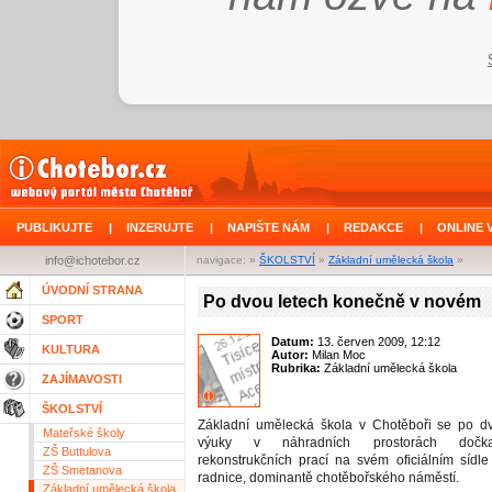
PUBLIKUJTE
|
INZERUJTE
|
NAPIŠTE NÁM
|
REDAKCE
|
ONLINE 
info@ichotebor.cz
navigace: »
ŠKOLSTVÍ
»
Základní umělecká škola
»
ÚVODNÍ STRANA
Po dvou letech konečně v novém
SPORT
Datum:
13. červen 2009, 12:12
KULTURA
Autor:
Milan Moc
Rubrika:
Základní umělecká škola
ZAJÍMAVOSTI
ŠKOLSTVÍ
Základní umělecká škola v Chotěboři se po d
Mateřské školy
výuky v náhradních prostorách dočka
ZŠ Buttulova
rekonstrukčních prací na svém oficiálním sídl
ZŠ Smetanova
radnice, dominantě chotěbořského náměstí.
Základní umělecká škola