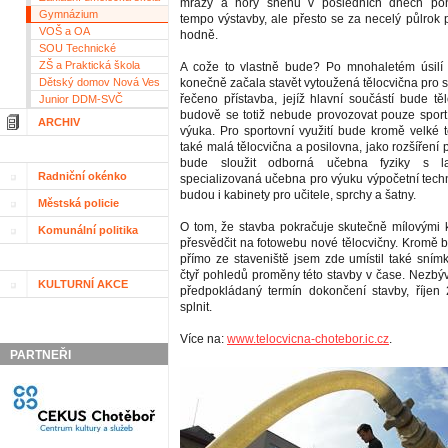
mrazy a hory sněhu v posledních dnech pon
Gymnázium
tempo výstavby, ale přesto se za necelý půlrok 
VOŠ a OA
hodně.
SOU Technické
ZŠ a Praktická škola
A cože to vlastně bude? Po mnohaletém úsilí 
Dětský domov Nová Ves
konečně začala stavět vytoužená tělocvična pro s
řečeno přístavba, jejíž hlavní součástí bude tě
Junior DDM-SVČ
budově se totiž nebude provozovat pouze sport
ARCHIV
výuka. Pro sportovní využití bude kromě velké t
také malá tělocvična a posilovna, jako rozšíření 
bude sloužit odborná učebna fyziky s labo
Radniční okénko
specializovaná učebna pro výuku výpočetní techn
budou i kabinety pro učitele, sprchy a šatny.
Městská policie
O tom, že stavba pokračuje skutečně mílovými 
Komunální politika
přesvědčit na fotowebu nové tělocvičny. Kromě b
přímo ze staveniště jsem zde umístil také snímk
čtyř pohledů proměny této stavby v čase. Nezbýv
KULTURNÍ AKCE
předpokládaný termín dokončení stavby, říjen
splnit.
Více na:
www.telocvicna-chotebor.ic.cz
.
PARTNEŘI