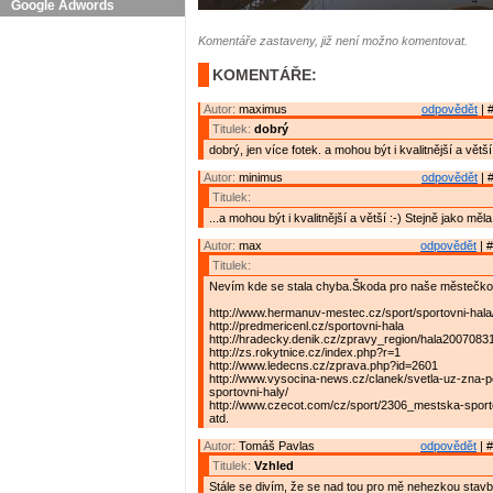
Google Adwords
Komentáře zastaveny, již není možno komentovat.
KOMENTÁŘE:
Autor:
maximus
odpovědět
| 
Titulek:
dobrý
dobrý, jen více fotek. a mohou být i kvalitnější a větší
Autor:
minimus
odpovědět
| 
Titulek:
...a mohou být i kvalitnější a větší :-) Stejně jako měla
Autor:
max
odpovědět
| #
Titulek:
Nevím kde se stala chyba.Škoda pro naše městečko
http://www.hermanuv-mestec.cz/sport/sportovni-hala
http://predmericenl.cz/sportovni-hala
http://hradecky.denik.cz/zpravy_region/hala20070831
http://zs.rokytnice.cz/index.php?r=1
http://www.ledecns.cz/zprava.php?id=2601
http://www.vysocina-news.cz/clanek/svetla-uz-zna-
sportovni-haly/
http://www.czecot.com/cz/sport/2306_mestska-sporto
atd.
Autor:
Tomáš Pavlas
odpovědět
| #
Titulek:
Vzhled
Stále se divím, že se nad tou pro mě nehezkou stav