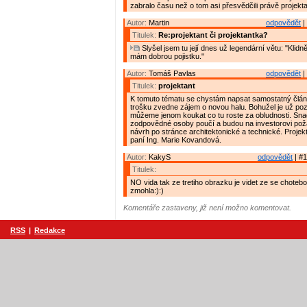
zabralo času než o tom asi přesvědčili právě projekt
Autor:
Martin
odpovědět
|
Titulek:
Re:projektant či projektantka?
Slyšel jsem tu její dnes už legendární větu: "Klidně
mám dobrou pojistku."
Autor:
Tomáš Pavlas
odpovědět
|
Titulek:
projektant
K tomuto tématu se chystám napsat samostatný člán
trošku zvedne zájem o novou halu. Bohužel je už po
můžeme jenom koukat co tu roste za obludnosti. Snad
zodpovědné osoby poučí a budou na investorovi poža
návrh po stránce architektonické a technické. Projek
paní Ing. Marie Kovandová.
Autor:
KakyS
odpovědět
| #1
Titulek:
NO vida tak ze tretiho obrazku je videt ze se chotebo
zmohla:):)
Komentáře zastaveny, již není možno komentovat.
RSS
|
Redakce