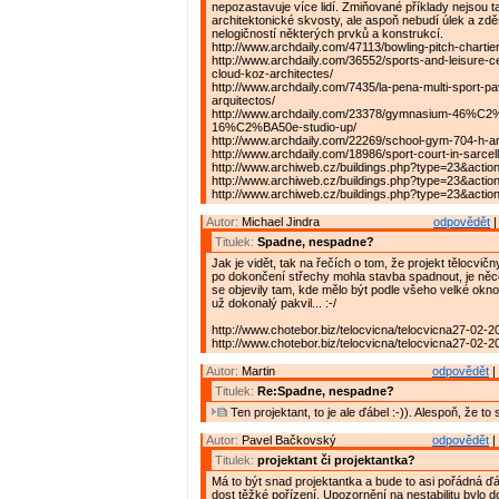
nepozastavuje více lidí. Zmiňované příklady nejsou 
architektonické skvosty, ale aspoň nebudí úlek a zd
nelogičností některých prvků a konstrukcí.
http://www.archdaily.com/47113/bowling-pitch-chartier
http://www.archdaily.com/36552/sports-and-leisure-ce
cloud-koz-architectes/
http://www.archdaily.com/7435/la-pena-multi-sport-pavi
arquitectos/
http://www.archdaily.com/23378/gymnasium-46%C
16%C2%BA50e-studio-up/
http://www.archdaily.com/22269/school-gym-704-h-ar
http://www.archdaily.com/18986/sport-court-in-sarce
http://www.archiweb.cz/buildings.php?type=23&acti
http://www.archiweb.cz/buildings.php?type=23&acti
http://www.archiweb.cz/buildings.php?type=23&acti
Autor:
Michael Jindra
odpovědět
|
Titulek:
Spadne, nespadne?
Jak je vidět, tak na řečích o tom, že projekt tělocvičn
po dokončení střechy mohla stavba spadnout, je něc
se objevily tam, kde mělo být podle všeho velké okno,
už dokonalý pakvil... :-/
http://www.chotebor.biz/telocvicna/telocvicna27-02-2
http://www.chotebor.biz/telocvicna/telocvicna27-02-2
Autor:
Martin
odpovědět
|
Titulek:
Re:Spadne, nespadne?
Ten projektant, to je ale ďábel :-)). Alespoň, že to 
Autor:
Pavel Bačkovský
odpovědět
|
Titulek:
projektant či projektantka?
Má to být snad projektantka a bude to asi pořádná ďábl
dost těžké pořízení. Upozornění na nestabilitu bylo do