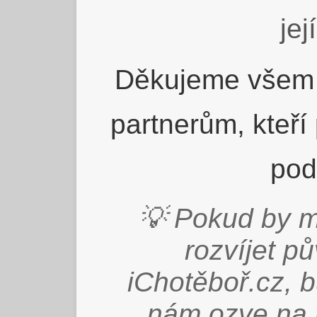
jej
Děkujeme všem 
partnerům, kteří
pod
💡 Pokud by m
rozvíjet p
iChotěboř.cz, 
nám ozve na