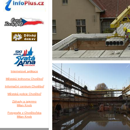
Internetové aplikace
Městská knihovna Chotěboř
Informační centrum Chotěboř
Městská policie Chotěboř
Záhady a tajemno
Milan Knob
Fotografie z Chotěbořska
Milan Knob