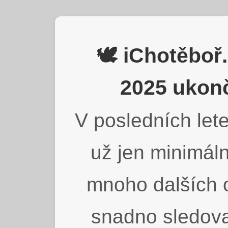
🕊️ iChotěbo
2025 ukonč
V posledních lete
už jen minimáln
mnoho dalších o
snadno sledova