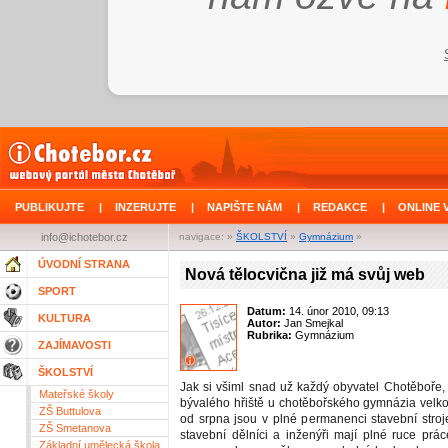
PUBLIKUJTE
|
INZERUJTE
|
NAPIŠTE NÁM
|
REDAKCE
|
ONLINE 
info@ichotebor.cz
navigace: »
ŠKOLSTVÍ
»
Gymnázium
»
ÚVODNÍ STRANA
Nová tělocvična již má svůj web
SPORT
Datum:
14. únor 2010, 09:13
KULTURA
Autor:
Jan Smejkal
Rubrika:
Gymnázium
ZAJÍMAVOSTI
ŠKOLSTVÍ
Jak si všiml snad už každý obyvatel Chotěboře, 
Mateřské školy
bývalého hřiště u chotěbořského gymnázia velk
ZŠ Buttulova
od srpna jsou v plné permanenci stavební stro
ZŠ Smetanova
stavební dělníci a inženýři mají plné ruce prá
Základní umělecká škola