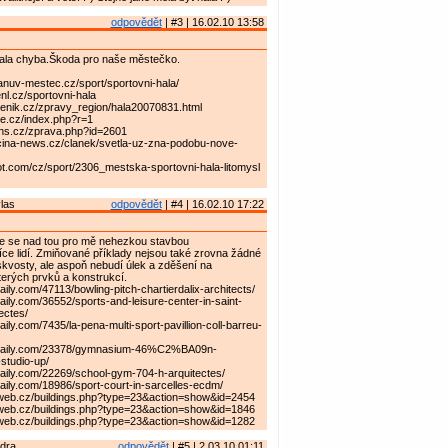
odpovědět
| #3 | 16.02.10 13:58
ala chyba.Škoda pro naše městečko.
anuv-mestec.cz/sport/sportovni-hala/
nl.cz/sportovni-hala
denik.cz/zpravy_region/hala20070831.html
ice.cz/index.php?r=1
cns.cz/zprava.php?id=2601
cina-news.cz/clanek/svetla-uz-zna-podobu-nove-
t.com/cz/sport/2306_mestska-sportovni-hala-litomysl
las
odpovědět
| #4 | 16.02.10 17:22
 že se nad tou pro mě nehezkou stavbou
ce lidí. Zmiňované příklady nejsou také zrovna žádné
skvosty, ale aspoň nebudí úlek a zděšení na
terých prvků a konstrukcí.
aily.com/47113/bowling-pitch-chartierdalix-architects/
aily.com/36552/sports-and-leisure-center-in-saint-
ectes/
ily.com/7435/la-pena-multi-sport-pavillion-coll-barreu-
hdaily.com/23378/gymnasium-46%C2%BA09n-
tudio-up/
daily.com/22269/school-gym-704-h-arquitectes/
aily.com/18986/sport-court-in-sarcelles-ecdm/
iweb.cz/buildings.php?type=23&action=show&id=2454
iweb.cz/buildings.php?type=23&action=show&id=1846
iweb.cz/buildings.php?type=23&action=show&id=1282
ndra
odpovědět
| #5 | 2.03.10 01:11