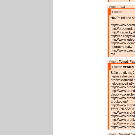
Autor:
max
Titulek:
Nevím kde se st
http://www.herm
http://predmerice
http://hradecky.
http://zs.rokytn
http://www.lede
http://www.vyso
sportovni-haly/
http://www.czeco
atd.
Autor:
Tomáš Pav
Titulek:
Vzhled
Stále se divím,
nepozastavuje ví
architektonické 
nelogičností něk
http://www.archd
http://www.archd
cloud-koz-archit
http://www.archda
arquitectos/
http://www.arc
16%C2%BA50e-s
http://www.arch
http://www.archd
http://www.arch
http://www.arch
http://www.arch
Autor:
Michael Ji