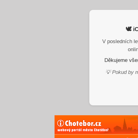
🕊️ 
V posledních le
onli
Děkujeme všem
💡 Pokud by m