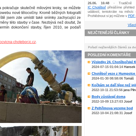
26.06. 16:48
- Tradičně 
IC Chotěboř
přinášíme přehled 
a pokračuje skutečně mílovými kroky, se můžete
událostí, tentokráte na měsíc 
towebu nové tělocvičny. Kromě běžných fotografií
Prohlédnout si jej můžete v
PDF p
ště jsem zde umístil také snímky zachycující ze
měny této stavby v čase. Nezbývá než doufat, že
Všech
ermín dokončení stavby, říjen 2010, se podaří
NEJČTENĚJŠÍ ČLÁNKY
ocvicna-chotebor.ic.cz
.
Pořadí nejčtenějších článků za dv
POSLEDNÍ KOMENTÁŘE
Výsledky 24. Chotěbořské Ko
2024-07-15 01:04:14
Hansek
Chotěboř veze z Humpolce b
2024-01-30 08:58:06
Tomáš
Kočkám se daří lépe než jejic
2022-10-11 21:53:56
jana Piln
Body zůstávají doma
2022-10-09 13:27:03
Josef
Z Pelhřimova vezeme bod
2022-10-04 21:08:31
Josef