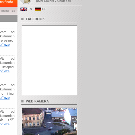
první Courier v Chotěboři
hotěboře
EN
DE
 online: 14
FACEBOOK
Vám od
kulturních
prosinec.
říloze
.
Vám od
kulturních
listopad.
říloze
.
Vám od
kulturních
íc říjnu.
říloze
.
WEB KAMERA
Vám od
kulturních
síc září.
říloze
.