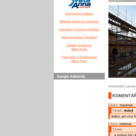
Internetové aplikace
Městská knihovna Chotěboř
Informační centrum Chotěboř
Městská policie Chotěboř
Záhady a tajemno
Milan Knob
Fotografie z Chotěbořska
Milan Knob
Google Adwords
Komentáře zastave
KOMENTÁŘ
Autor:
maximus
Titulek:
dobrý
dobrý, jen více f
Autor:
minimus
Titulek:
...a mohou být i k