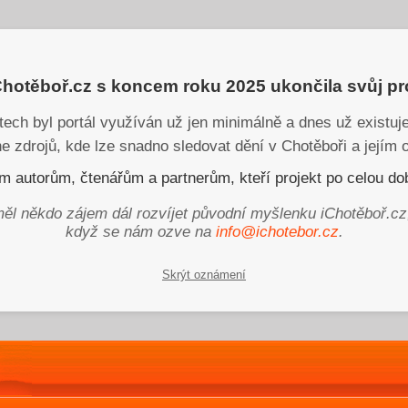
iChotěboř.cz s koncem roku 2025 ukončila svůj p
tech byl portál využíván už jen minimálně a dnes už existu
ne zdrojů, kde lze snadno sledovat dění v Chotěboři a jejím o
 autorům, čtenářům a partnerům, kteří projekt po celou dob
ěl někdo zájem dál rozvíjet původní myšlenku iChotěboř.cz
když se nám ozve na
info@ichotebor.cz
.
Skrýt oznámení