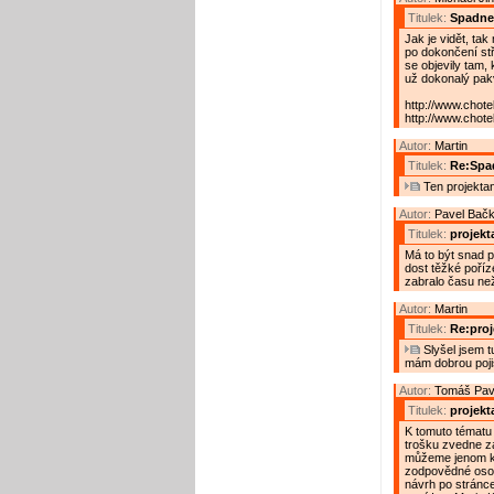
Titulek:
Spadne
Jak je vidět, tak
po dokončení stř
se objevily tam,
už dokonalý pakvil
http://www.chote
http://www.chote
Autor:
Martin
Titulek:
Re:Spa
Ten projektant
Autor:
Pavel Bač
Titulek:
projekt
Má to být snad pr
dost těžké poříze
zabralo času než
Autor:
Martin
Titulek:
Re:proj
Slyšel jsem tu
mám dobrou poji
Autor:
Tomáš Pav
Titulek:
projekt
K tomuto tématu
trošku zvedne z
můžeme jenom kou
zodpovědné osob
návrh po stránce