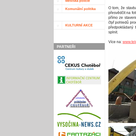
Městská policie
O tom, že stavb
Komunální politika
přesvědčit na fo
přímo ze staveni
čtyř pohledů pro
KULTURNÍ AKCE
předpokládaný t
splnit.
Více na:
www.tel
PARTNEŘI