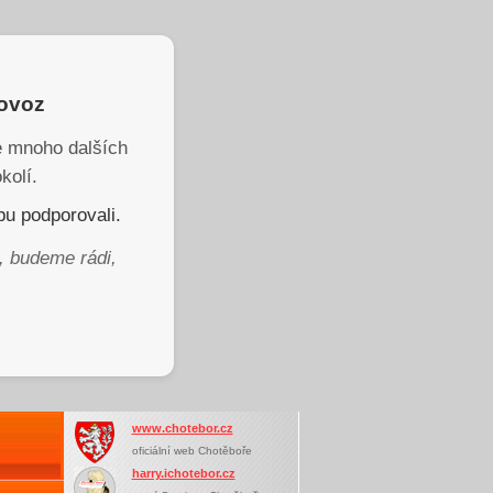
rovoz
je mnoho dalších
kolí.
u podporovali.
, budeme rádi,
www.chotebor.cz
oficiální web Chotěboře
harry.ichotebor.cz