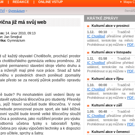
ÁM
|
REDAKCE
|
ONLINE VSTUP
Mapa C
TVÍ
»
Gymnázium
»
čtenářů
KRÁTKÉ ZPRÁVY
ična již má svůj web
Kulturní akce v prosinci
1.12. 00:10
- Tradičně 
um:
14. únor 2010, 09:13
IC Chotěboř
přinášíme přehled 
or:
Jan Smejkal
ika:
Gymnázium
událostí, tentokráte na měsíc 
Prohlédnout si jej můžete v
PDF p
Kulturní akce v listopadu
d už každý obyvatel Chotěboře, prochází prostor
1.11. 01:58
- Tradičně 
 u chotěbořského gymnázia velkou proměnou. Již
IC Chotěboř
přinášíme přehled 
 plné permanenci stavební stroje všeho druhu a
událostí, tentokráte na měsíc 
i a inženýři mají plné ruce práce. Snad až tuhé
Prohlédnout si jej můžete v
PDF p
něhu v posledních dnech poněkud zpomalily
Kulturní akce v říjnu
ale přesto se za necelý půlrok podařilo opravdu
1.10. 00:00
- Tradičně 
IC Chotěboř
přinášíme přehled 
událostí, tentokráte na měs
ně bude? Po mnohaletém úsilí vedení školy se
Prohlédnout si jej můžete v
PDF p
tavět vytoužená tělocvična pro studenty. Přesněji
, jejíž hlavní součástí bude tělocvična. V nové
Kulturní akce v září
 nebude provozovat pouze sport, ale také běžná
1.09. 00:48
- Tradičně 
ovní využití bude kromě velké tělocvičny sloužit
IC Chotěboř
přinášíme přehled 
ična a posilovna, jako rozšíření prostor pro výuku
událostí, tentokráte na mě
dborná učebna fyziky s laboratoří fyziky,
Prohlédnout si jej můžete v
PDF p
čebna pro výuku výpočetní techniky a k dispozici
Kulturní akce v červenci
pro učitele, sprchy a šatny.