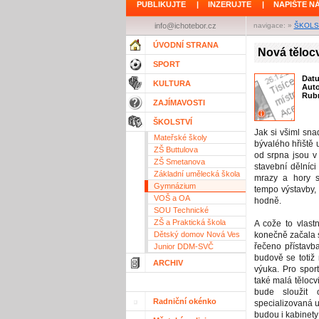
PUBLIKUJTE
|
INZERUJTE
|
NAPIŠTE N
info@ichotebor.cz
navigace: »
ŠKOLS
ÚVODNÍ STRANA
Nová tělocv
SPORT
Dat
KULTURA
Aut
Rubr
ZAJÍMAVOSTI
ŠKOLSTVÍ
Jak si všiml sna
Mateřské školy
bývalého hřiště
ZŠ Buttulova
od srpna jsou v
ZŠ Smetanova
stavební dělníc
Základní umělecká škola
mrazy a hory s
Gymnázium
tempo výstavby, 
VOŠ a OA
hodně.
SOU Technické
ZŠ a Praktická škola
A cože to vlast
Dětský domov Nová Ves
konečně začala s
řečeno přístavba
Junior DDM-SVČ
budově se totiž
ARCHIV
výuka. Pro sport
také malá tělocv
bude sloužit o
Radniční okénko
specializovaná u
budou i kabinety 