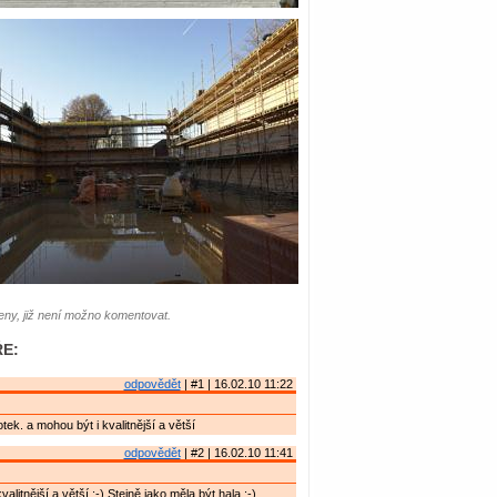
ny, již není možno komentovat.
E:
odpovědět
| #1 | 16.02.10 11:22
otek. a mohou být i kvalitnější a větší
odpovědět
| #2 | 16.02.10 11:41
valitnější a větší :-) Stejně jako měla být hala :-)