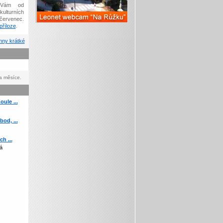
Vám od
kulturních
červenec.
říloze
.
ny krátké
a měsíce.
ule ...
od, ...
h ...
á