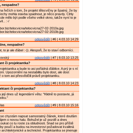
, nespadne?
 na řečích o tom, že projekt tělocvičny je špatný, že by
echy mohla stavba spadnout, je něco pravdy. Cihly
 kde mělo být podle všeho velké okno, takže nyní to je
... :-/
bor.biz/telocvicna/telocvicna27-02-2010a.jpg
bor.biz/telocvicna/telocvicna27-02-2010b.jpg
odpovědět
| #6 | 4.03.10 14:29
dne, nespadne?
, to je ale ďábel :-)). Alespoň, že to staví odborníci.
kovský
odpovědět
| #7 | 8.03.10 13:25
ant či projektantka?
ojektantka a bude to asi pořádná ďáblice. A prý je s ní
ní. Upozornění na nestabilitu bylo dost, ale dost
 o tom asi přesvědčili právě projektantku.
odpovědět
| #8 | 8.03.10 14:23
ektant či projektantka?
 její dnes už legendární větu: "Klidně to postavte, já
stku."
las
odpovědět
| #9 | 8.03.10 15:16
ant
 se chystám napsat samostatný článek, které doufám
ájem o novou halu. Bohužel je už pozdě a dnes
kat co tu roste za obludnosti. Snad se pro příště
y poučí a budou na investorovi požadovat kvalitná
 architektonické a technické. Projektantka se jmenuje