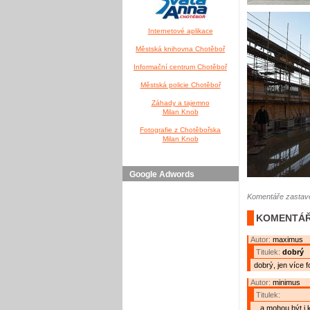
Internetové aplikace
Městská knihovna Chotěboř
Informační centrum Chotěboř
Městská policie Chotěboř
Záhady a tajemno
Milan Knob
Fotografie z Chotěbořska
Milan Knob
Google Adwords
Komentáře zastave
KOMENTÁŘ
Autor:
maximus
Titulek:
dobrý
dobrý, jen více f
Autor:
minimus
Titulek:
...a mohou být i k