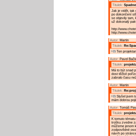
Titulek:
Spadne
Jak je vidět, tak
po dokončení stř
se objevily tam,
už dokonalý pakvil
http://www.chote
http://www.chote
Autor:
Martin
Titulek:
Re:Spa
Ten projektant
Autor:
Pavel Bač
Titulek:
projekt
Má to být snad pr
dost těžké poříze
zabralo času než
Autor:
Martin
Titulek:
Re:proj
Slyšel jsem tu
mám dobrou poji
Autor:
Tomáš Pav
Titulek:
projekt
K tomuto tématu
trošku zvedne z
můžeme jenom kou
zodpovědné osob
návrh po stránce