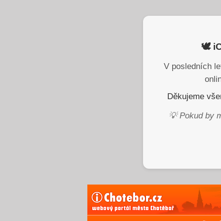
🕊️ 
V posledních le
onli
Děkujeme všem
💡 Pokud by m