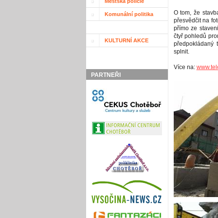
Městská policie
O tom, že stavb
Komunální politika
přesvědčit na fo
přímo ze staveni
čtyř pohledů pro
KULTURNÍ AKCE
předpokládaný t
splnit.
Více na:
www.tel
PARTNEŘI