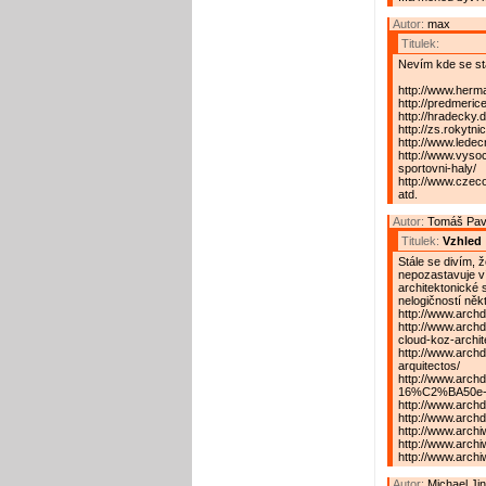
Autor:
max
Titulek:
Nevím kde se st
http://www.herm
http://predmerice
http://hradecky.
http://zs.rokytn
http://www.lede
http://www.vyso
sportovni-haly/
http://www.czeco
atd.
Autor:
Tomáš Pav
Titulek:
Vzhled
Stále se divím,
nepozastavuje ví
architektonické 
nelogičností něk
http://www.archd
http://www.archd
cloud-koz-archit
http://www.archda
arquitectos/
http://www.arc
16%C2%BA50e-s
http://www.arch
http://www.archd
http://www.arch
http://www.arch
http://www.arch
Autor:
Michael Ji