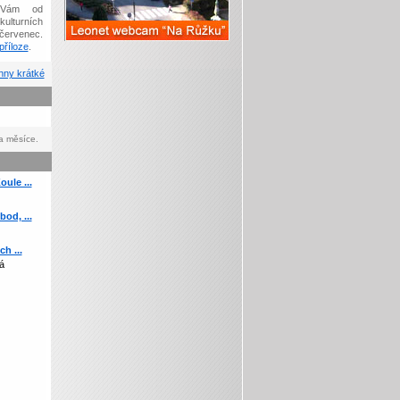
Vám od
kulturních
červenec.
říloze
.
ny krátké
a měsíce.
ule ...
od, ...
h ...
á