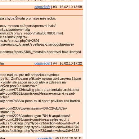
odpovědět
| #3 | 16.02.10 13:58
ala chyba.Škoda pro naše městečko.
anuv-mestec.cz/sport/sportovni-hala/
nl.cz/sportovni-hala
denik.cz/zpravy_region/hala20070831.html
ice.cz/index.php?r=1
cns.cz/zprava.php?id=2601
cina-news.cz/clanek/svetla-uz-zna-podobu-nove-
t.com/cz/sport/2306_mestska-sportovni-hala-litomysl
las
odpovědět
| #4 | 16.02.10 17:22
 že se nad tou pro mě nehezkou stavbou
ce lidí. Zmiňované příklady nejsou také zrovna žádné
skvosty, ale aspoň nebudí úlek a zděšení na
terých prvků a konstrukcí.
aily.com/47113/bowling-pitch-chartierdalix-architects/
aily.com/36552/sports-and-leisure-center-in-saint-
ectes/
ily.com/7435/la-pena-multi-sport-pavillion-coll-barreu-
hdaily.com/23378/gymnasium-46%C2%BA09n-
tudio-up/
daily.com/22269/school-gym-704-h-arquitectes/
aily.com/18986/sport-court-in-sarcelles-ecdm/
iweb.cz/buildings.php?type=23&action=show&id=2454
iweb.cz/buildings.php?type=23&action=show&id=1846
iweb.cz/buildings.php?type=23&action=show&id=1282
ndra
odpovědět
| #5 | 2.03.10 01:11