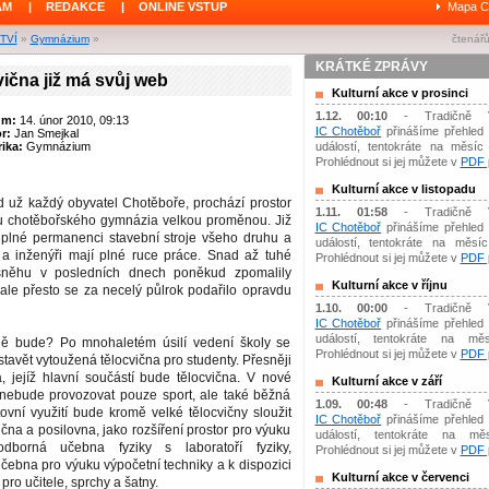
ÁM
|
REDAKCE
|
ONLINE VSTUP
Mapa C
TVÍ
»
Gymnázium
»
čtenářů
KRÁTKÉ ZPRÁVY
ična již má svůj web
Kulturní akce v prosinci
1.12. 00:10
- Tradičně 
um:
14. únor 2010, 09:13
IC Chotěboř
přinášíme přehled 
or:
Jan Smejkal
ika:
Gymnázium
událostí, tentokráte na měsíc 
Prohlédnout si jej můžete v
PDF p
Kulturní akce v listopadu
d už každý obyvatel Chotěboře, prochází prostor
1.11. 01:58
- Tradičně 
 u chotěbořského gymnázia velkou proměnou. Již
IC Chotěboř
přinášíme přehled 
 plné permanenci stavební stroje všeho druhu a
událostí, tentokráte na měsíc 
i a inženýři mají plné ruce práce. Snad až tuhé
Prohlédnout si jej můžete v
PDF p
něhu v posledních dnech poněkud zpomalily
Kulturní akce v říjnu
ale přesto se za necelý půlrok podařilo opravdu
1.10. 00:00
- Tradičně 
IC Chotěboř
přinášíme přehled 
událostí, tentokráte na měs
ně bude? Po mnohaletém úsilí vedení školy se
Prohlédnout si jej můžete v
PDF p
tavět vytoužená tělocvična pro studenty. Přesněji
, jejíž hlavní součástí bude tělocvična. V nové
Kulturní akce v září
 nebude provozovat pouze sport, ale také běžná
1.09. 00:48
- Tradičně 
ovní využití bude kromě velké tělocvičny sloužit
IC Chotěboř
přinášíme přehled 
ična a posilovna, jako rozšíření prostor pro výuku
událostí, tentokráte na mě
dborná učebna fyziky s laboratoří fyziky,
Prohlédnout si jej můžete v
PDF p
čebna pro výuku výpočetní techniky a k dispozici
Kulturní akce v červenci
pro učitele, sprchy a šatny.