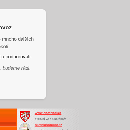
rovoz
je mnoho dalších
kolí.
u podporovali.
, budeme rádi,
www.chotebor.cz
oficiální web Chotěboře
harry.ichotebor.cz