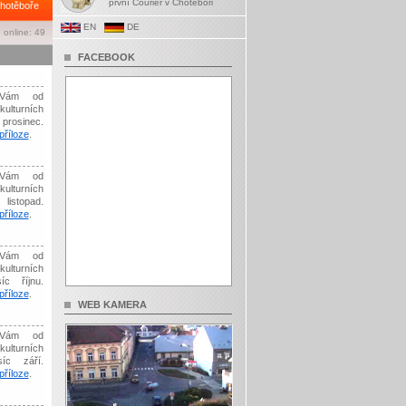
první Courier v Chotěboři
hotěboře
EN
DE
 online: 49
FACEBOOK
Vám od
kulturních
prosinec.
říloze
.
Vám od
kulturních
listopad.
říloze
.
Vám od
kulturních
íc říjnu.
říloze
.
WEB KAMERA
Vám od
kulturních
síc září.
říloze
.