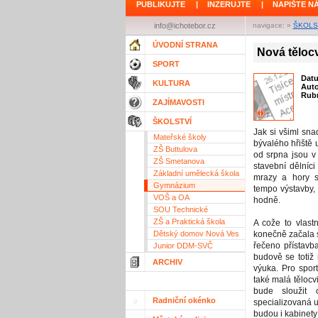
PUBLIKUJTE
|
INZERUJTE
|
NAPIŠTE N
info@ichotebor.cz
navigace: »
ŠKOLS
ÚVODNÍ STRANA
Nová tělocv
SPORT
Dat
KULTURA
Aut
Rubr
ZAJÍMAVOSTI
ŠKOLSTVÍ
Jak si všiml sna
Mateřské školy
bývalého hřiště
ZŠ Buttulova
od srpna jsou v
ZŠ Smetanova
stavební dělníc
Základní umělecká škola
mrazy a hory s
Gymnázium
tempo výstavby, 
VOŠ a OA
hodně.
SOU Technické
ZŠ a Praktická škola
A cože to vlast
Dětský domov Nová Ves
konečně začala s
řečeno přístavba
Junior DDM-SVČ
budově se totiž
ARCHIV
výuka. Pro sport
také malá tělocv
bude sloužit o
Radniční okénko
specializovaná u
budou i kabinety 