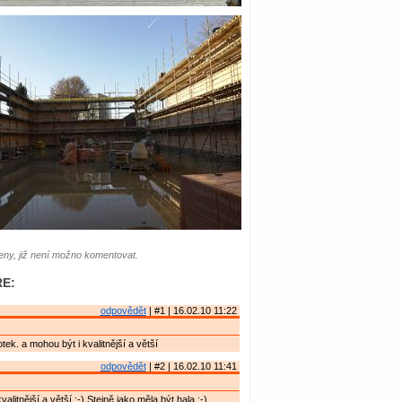
ny, již není možno komentovat.
E:
odpovědět
| #1 | 16.02.10 11:22
otek. a mohou být i kvalitnější a větší
odpovědět
| #2 | 16.02.10 11:41
valitnější a větší :-) Stejně jako měla být hala :-)