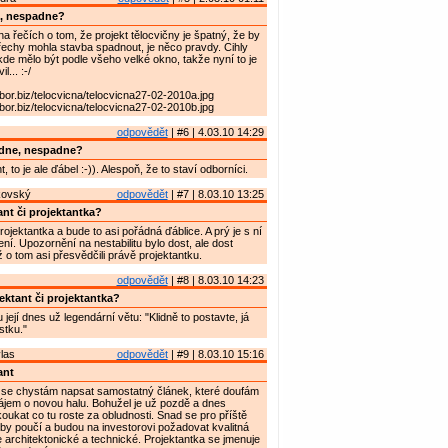
, nespadne?
 na řečích o tom, že projekt tělocvičny je špatný, že by
echy mohla stavba spadnout, je něco pravdy. Cihly
 kde mělo být podle všeho velké okno, takže nyní to je
... :-/
bor.biz/telocvicna/telocvicna27-02-2010a.jpg
bor.biz/telocvicna/telocvicna27-02-2010b.jpg
odpovědět
| #6 | 4.03.10 14:29
dne, nespadne?
, to je ale ďábel :-)). Alespoň, že to staví odborníci.
kovský
odpovědět
| #7 | 8.03.10 13:25
ant či projektantka?
ojektantka a bude to asi pořádná ďáblice. A prý je s ní
ní. Upozornění na nestabilitu bylo dost, ale dost
 o tom asi přesvědčili právě projektantku.
odpovědět
| #8 | 8.03.10 14:23
ektant či projektantka?
 její dnes už legendární větu: "Klidně to postavte, já
stku."
las
odpovědět
| #9 | 8.03.10 15:16
ant
 se chystám napsat samostatný článek, které doufám
ájem o novou halu. Bohužel je už pozdě a dnes
kat co tu roste za obludnosti. Snad se pro příště
y poučí a budou na investorovi požadovat kvalitná
 architektonické a technické. Projektantka se jmenuje