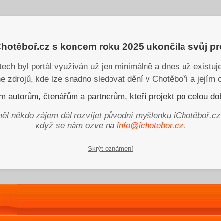
iChotěboř.cz s koncem roku 2025 ukončila svůj p
tech byl portál využíván už jen minimálně a dnes už existu
ne zdrojů, kde lze snadno sledovat dění v Chotěboři a jejím o
 autorům, čtenářům a partnerům, kteří projekt po celou dob
ěl někdo zájem dál rozvíjet původní myšlenku iChotěboř.cz
když se nám ozve na
info@ichotebor.cz
.
Skrýt oznámení