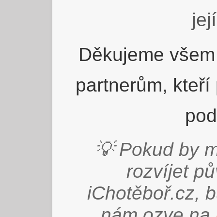
jej
Děkujeme všem 
partnerům, kteří
pod
💡 Pokud by m
rozvíjet p
iChotěboř.cz, 
nám ozve na