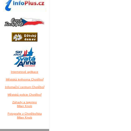
Internetové aplikace
Městská knihovna Chotěboř
Informační centrum Chotěboř
Městská policie Chotěboř
Záhady a tajemno
Milan Knob
Fotografie z Chotěbořska
Milan Knob