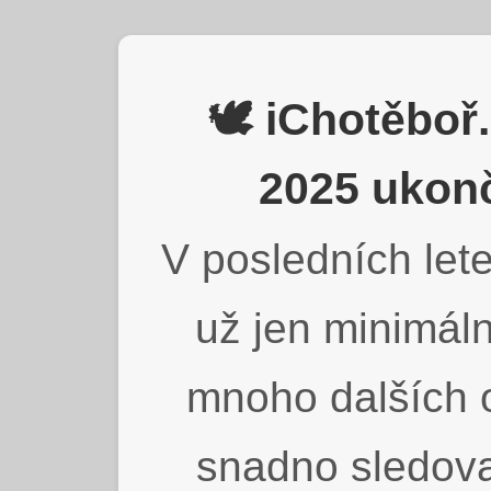
🕊️ iChotěbo
2025 ukonč
V posledních lete
už jen minimáln
mnoho dalších o
snadno sledova