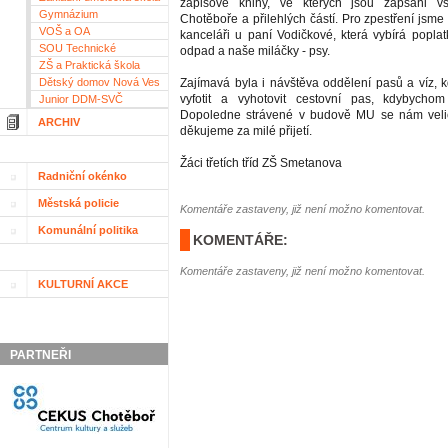
zápisové knihy, ve kterých jsou zapsáni vš
Gymnázium
Chotěboře a přilehlých částí. Pro zpestření jsme 
VOŠ a OA
kanceláři u paní Vodičkové, která vybírá popla
SOU Technické
odpad a naše miláčky - psy.
ZŠ a Praktická škola
Dětský domov Nová Ves
Zajímavá byla i návštěva oddělení pasů a víz, 
vyfotit a vyhotovit cestovní pas, kdybychom 
Junior DDM-SVČ
Dopoledne strávené v budově MU se nám velic
ARCHIV
děkujeme za milé přijetí.
Žáci třetích tříd ZŠ Smetanova
Radniční okénko
Městská policie
Komentáře zastaveny, již není možno komentovat.
Komunální politika
KOMENTÁŘE:
Komentáře zastaveny, již není možno komentovat.
KULTURNÍ AKCE
PARTNEŘI