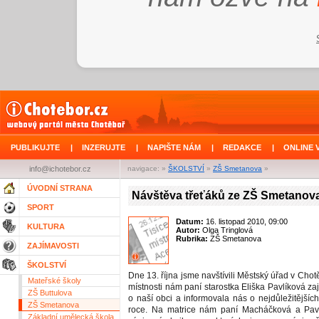
PUBLIKUJTE
|
INZERUJTE
|
NAPIŠTE NÁM
|
REDAKCE
|
ONLINE 
info@ichotebor.cz
navigace: »
ŠKOLSTVÍ
»
ZŠ Smetanova
»
ÚVODNÍ STRANA
Návštěva třeťáků ze ZŠ Smetanov
SPORT
Datum:
16. listopad 2010, 09:00
KULTURA
Autor:
Olga Tringlová
Rubrika:
ZŠ Smetanova
ZAJÍMAVOSTI
ŠKOLSTVÍ
Dne 13. října jsme navštívili Městský úřad v Chot
Mateřské školy
místnosti nám paní starostka Eliška Pavlíková z
ZŠ Buttulova
o naší obci a informovala nás o nejdůležitějších
ZŠ Smetanova
roce. Na matrice nám paní Macháčková a Pav
Základní umělecká škola