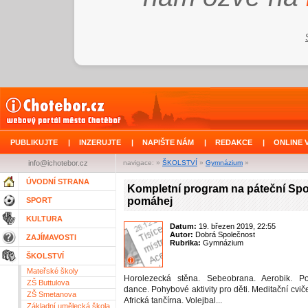
PUBLIKUJTE
|
INZERUJTE
|
NAPIŠTE NÁM
|
REDAKCE
|
ONLINE 
info@ichotebor.cz
navigace: »
ŠKOLSTVÍ
»
Gymnázium
»
ÚVODNÍ STRANA
Kompletní program na páteční Spo
pomáhej
SPORT
KULTURA
Datum:
19. březen 2019, 22:55
Autor:
Dobrá Společnost
ZAJÍMAVOSTI
Rubrika:
Gymnázium
ŠKOLSTVÍ
Mateřské školy
Horolezecká stěna. Sebeobrana. Aerobik. Po
ZŠ Buttulova
dance. Pohybové aktivity pro děti. Meditační cvi
ZŠ Smetanova
Africká tančírna. Volejbal...
Základní umělecká škola