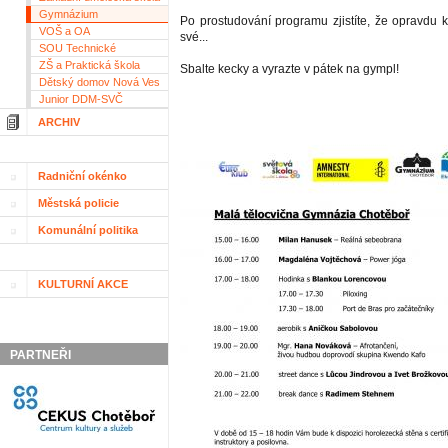
Gymnázium
Po prostudování programu zjistíte, že opravdu k
VOŠ a OA
své...
SOU Technické
ZŠ a Praktická škola
Sbalte kecky a vyrazte v pátek na gympl!
Dětský domov Nová Ves
Junior DDM-SVČ
ARCHIV
Radniční okénko
Městská policie
Komunální politika
KULTURNÍ AKCE
PARTNEŘI