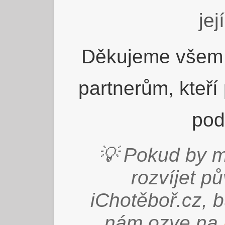
jej
Děkujeme všem 
partnerům, kteří
pod
💡 Pokud by m
rozvíjet p
iChotěboř.cz, 
nám ozve na