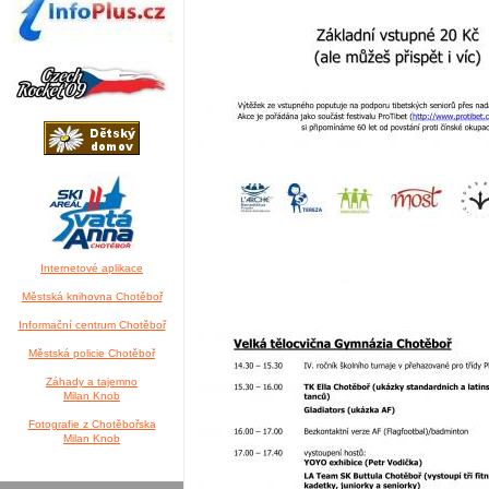
Internetové aplikace
Městská knihovna Chotěboř
Informační centrum Chotěboř
Městská policie Chotěboř
Záhady a tajemno
Milan Knob
Fotografie z Chotěbořska
Milan Knob