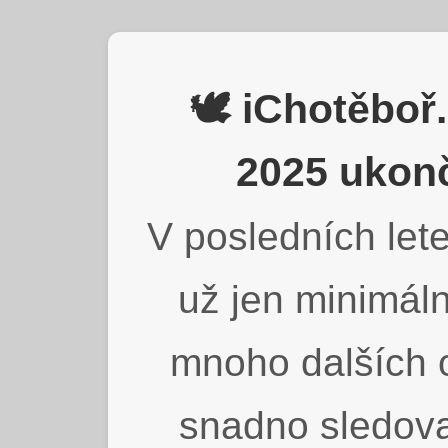
🕊️ iChotěbo
2025 ukonč
V posledních lete
už jen minimáln
mnoho dalších o
snadno sledova